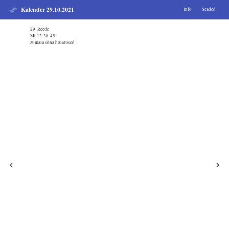
Kalender 29.10.2021
Info
Seaded
29. Reede
Mt 12:38-45
Jumala sõna hoiatused