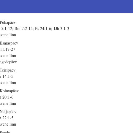
 Pühapäev
 5:1-12; Ilm 7:2-14; Ps 24:1-6; 1Jh 3:1-3
avene linn
 Esmaspäev
 11:17-27
avene linn
ngedepäev
 Teisipäev
m 14:1-5
avene linn
 Kolmapäev
m 20:1-6
avene linn
 Neljapäev
m 22:1-5
avene linn
 Reede