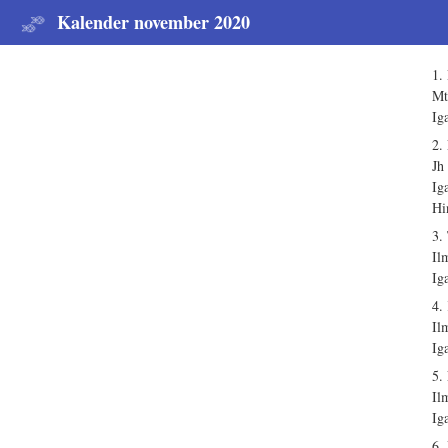
Kalender november 2020
1.
Mt
Ig
2.
Jh
Ig
Hi
3.
Il
Ig
4.
Il
Ig
5.
Il
Ig
6.