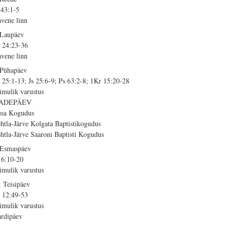
 43:1-5
avene linn
 Laupäev
 24:23-36
avene linn
 Pühapäev
 25:1-13; Js 25:6-9; Ps 63:2-8; 1Kr 15:20-28
imulik varustus
SADEPÄEV
usa Kogudus
htla-Järve Kolgata Baptistikogudus
htla-Järve Saaroni Baptisti Kogudus
 Esmaspäev
 6:10-20
imulik varustus
. Teisipäev
 12:49-53
imulik varustus
rdipäev