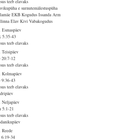
esus teeb elavaks
avikupüha e surnutemälestuspüha
llamäe EKB Kogudus Issanda Arm
llinna Elav Kivi Vabakogudus
. Esmaspäev
 5:35-43
esus teeb elavaks
. Teisipäev
 20:7-12
esus teeb elavaks
. Kolmapäev
 9:36-43
esus teeb elavaks
dripäev
. Neljapäev
h 5:1-21
esus teeb elavaks
danikupäev
. Reede
 6:19-34