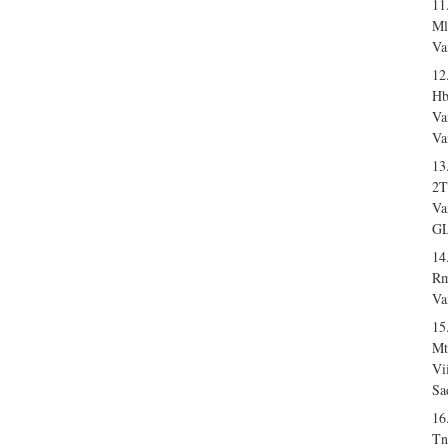
11
Ml
Va
12
Hb
Va
Va
13
2T
Va
GL
14
Rm
Va
15
Mt
Vi
Sa
16
Tn