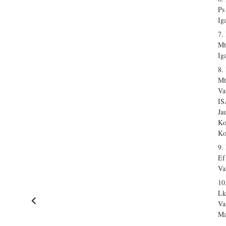
Ps
Ig
7.
Mt
Ig
8.
Mt
Va
I
Ja
Ko
Ko
9.
Ef
Va
10
Lk
Va
Ma