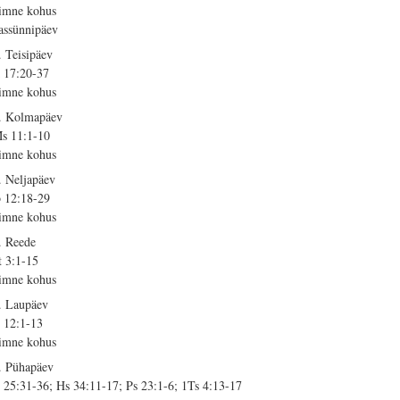
imne kohus
assünnipäev
. Teisipäev
 17:20-37
imne kohus
. Kolmapäev
s 11:1-10
imne kohus
. Neljapäev
 12:18-29
imne kohus
. Reede
t 3:1-15
imne kohus
. Laupäev
 12:1-13
imne kohus
. Pühapäev
 25:31-36; Hs 34:11-17; Ps 23:1-6; 1Ts 4:13-17