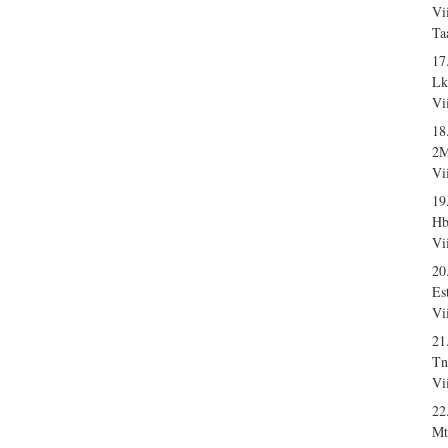
Vi
Ta
17
Lk
Vi
18
2M
Vi
19
Hb
Vi
20
Es
Vi
21
Tn
Vi
22
Mt