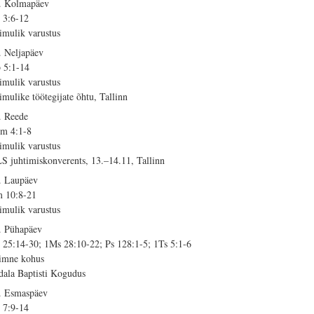
. Kolmapäev
 3:6-12
imulik varustus
. Neljapäev
 5:1-14
imulik varustus
imulike töötegijate õhtu, Tallinn
. Reede
m 4:1-8
imulik varustus
S juhtimiskonverents, 13.–14.11, Tallinn
. Laupäev
 10:8-21
imulik varustus
. Pühapäev
 25:14-30; 1Ms 28:10-22; Ps 128:1-5; 1Ts 5:1-6
imne kohus
dala Baptisti Kogudus
. Esmaspäev
 7:9-14