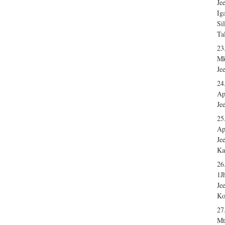
Je
Ig
Si
Ta
23
Mk
Je
24
Ap
Je
25
Ap
Je
Ka
26
1J
Je
Ko
27
Mt