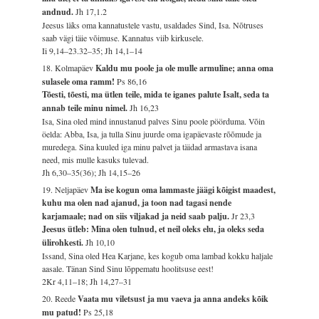
andnud.
Jh 17,1.2
Jeesus läks oma kannatustele vastu, usaldades Sind, Isa. Nõtruses
saab vägi täie võimuse. Kannatus viib kirkusele.
Ii 9,14–23.32–35; Jh 14,1–14
18. Kolmapäev
Kaldu mu poole ja ole mulle armuline; anna oma
sulasele oma ramm!
Ps 86,16
Tõesti, tõesti, ma ütlen teile, mida te iganes palute Isalt, seda ta
annab teile minu nimel.
Jh 16,23
Isa, Sina oled mind innustanud palves Sinu poole pöörduma. Võin
öelda: Abba, Isa, ja tulla Sinu juurde oma igapäevaste rõõmude ja
muredega. Sina kuuled iga minu palvet ja täidad armastava isana
need, mis mulle kasuks tulevad.
Jh 6,30–35(36); Jh 14,15–26
19. Neljapäev
Ma ise kogun oma lammaste jäägi kõigist maadest,
kuhu ma olen nad ajanud, ja toon nad tagasi nende
karjamaale; nad on siis viljakad ja neid saab palju.
Jr 23,3
Jeesus ütleb: Mina olen tulnud, et neil oleks elu, ja oleks seda
ülirohkesti.
Jh 10,10
Issand, Sina oled Hea Karjane, kes kogub oma lambad kokku haljale
aasale. Tänan Sind Sinu lõppematu hoolitsuse eest!
2Kr 4,11–18; Jh 14,27–31
20. Reede
Vaata mu viletsust ja mu vaeva ja anna andeks kõik
mu patud!
Ps 25,18