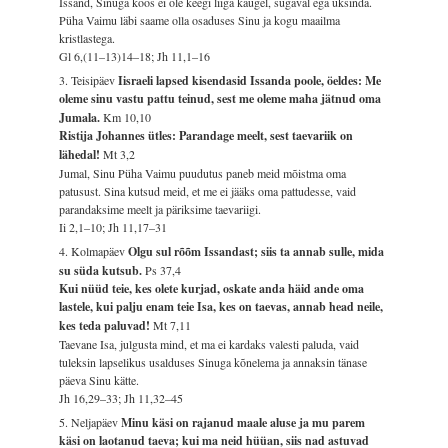
Issand, Sinuga koos ei ole keegi liiga kaugel, sügaval ega üksinda.
Püha Vaimu läbi saame olla osaduses Sinu ja kogu maailma
kristlastega.
Gl 6,(11–13)14–18; Jh 11,1–16
3. Teisipäev
Iisraeli lapsed kisendasid Issanda poole, öeldes: Me
oleme sinu vastu pattu teinud, sest me oleme maha jätnud oma
Jumala.
Km 10,10
Ristija Johannes ütles: Parandage meelt, sest taevariik on
lähedal!
Mt 3,2
Jumal, Sinu Püha Vaimu puudutus paneb meid mõistma oma
patusust. Sina kutsud meid, et me ei jääks oma pattudesse, vaid
parandaksime meelt ja päriksime taevariigi.
Ii 2,1–10; Jh 11,17–31
4. Kolmapäev
Olgu sul rõõm Issandast; siis ta annab sulle, mida
su süda kutsub.
Ps 37,4
Kui nüüd teie, kes olete kurjad, oskate anda häid ande oma
lastele, kui palju enam teie Isa, kes on taevas, annab head neile,
kes teda paluvad!
Mt 7,11
Taevane Isa, julgusta mind, et ma ei kardaks valesti paluda, vaid
tuleksin lapselikus usalduses Sinuga kõnelema ja annaksin tänase
päeva Sinu kätte.
Jh 16,29–33; Jh 11,32–45
5. Neljapäev
Minu käsi on rajanud maale aluse ja mu parem
käsi on laotanud taeva; kui ma neid hüüan, siis nad astuvad