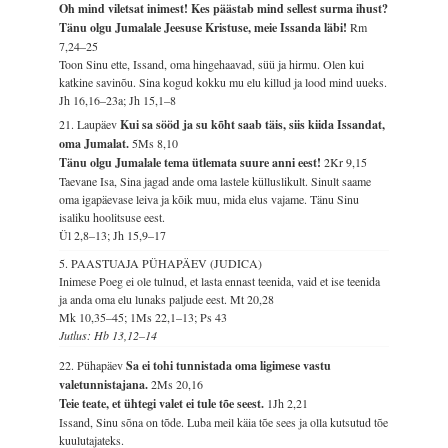
Oh mind viletsat inimest! Kes päästab mind sellest surma ihust?
Tänu olgu Jumalale Jeesuse Kristuse, meie Issanda läbi!
Rm
7,24–25
Toon Sinu ette, Issand, oma hingehaavad, süü ja hirmu. Olen kui
katkine savinõu. Sina kogud kokku mu elu killud ja lood mind uueks.
Jh 16,16–23a; Jh 15,1–8
21. Laupäev
Kui sa sööd ja su kõht saab täis, siis kiida Issandat,
oma Jumalat.
5Ms 8,10
Tänu olgu Jumalale tema ütlemata suure anni eest!
2Kr 9,15
Taevane Isa, Sina jagad ande oma lastele külluslikult. Sinult saame
oma igapäevase leiva ja kõik muu, mida elus vajame. Tänu Sinu
isaliku hoolitsuse eest.
Ül 2,8–13; Jh 15,9–17
5. PAASTUAJA PÜHAPÄEV (JUDICA)
Inimese Poeg ei ole tulnud, et lasta ennast teenida, vaid et ise teenida
ja anda oma elu lunaks paljude eest.
Mt 20,28
Mk 10,35–45; 1Ms 22,1–13; Ps 43
Jutlus: Hb 13,12–14
22. Pühapäev
Sa ei tohi tunnistada oma ligimese vastu
valetunnistajana.
2Ms 20,16
Teie teate, et ühtegi valet ei tule tõe seest.
1Jh 2,21
Issand, Sinu sõna on tõde. Luba meil käia tõe sees ja olla kutsutud tõe
kuulutajateks.