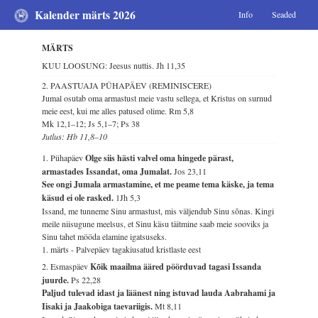
Kalender märts 2026
Info
Seaded
MÄRTS
KUU LOOSUNG: Jeesus nuttis.
Jh 11,35
2. PAASTUAJA PÜHAPÄEV (REMINISCERE)
Jumal osutab oma armastust meie vastu sellega, et Kristus on surnud
meie eest, kui me alles patused olime.
Rm 5,8
Mk 12,1–12; Js 5,1–7; Ps 38
Jutlus: Hb 11,8–10
1. Pühapäev
Olge siis hästi valvel oma hingede pärast,
armastades Issandat, oma Jumalat.
Jos 23,11
See ongi Jumala armastamine, et me peame tema käske, ja tema
käsud ei ole rasked.
1Jh 5,3
Issand, me tunneme Sinu armastust, mis väljendub Sinu sõnas. Kingi
meile niisugune meelsus, et Sinu käsu täitmine saab meie sooviks ja
Sinu tahet mööda elamine igatsuseks.
1. märts - Palvepäev tagakiusatud kristlaste eest
2. Esmaspäev
Kõik maailma ääred pöörduvad tagasi Issanda
juurde.
Ps 22,28
Paljud tulevad idast ja läänest ning istuvad lauda Aabrahami ja
Iisaki ja Jaakobiga taevariigis.
Mt 8,11