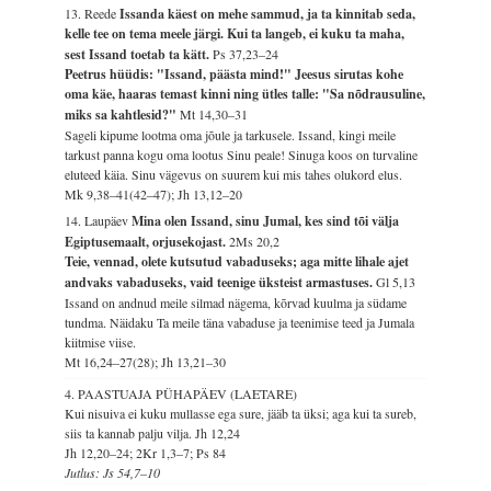
13. Reede
Issanda käest on mehe sammud, ja ta kinnitab seda,
kelle tee on tema meele järgi. Kui ta langeb, ei kuku ta maha,
sest Issand toetab ta kätt.
Ps 37,23–24
Peetrus hüüdis: "Issand, päästa mind!" Jeesus sirutas kohe
oma käe, haaras temast kinni ning ütles talle: "Sa nõdrausuline,
miks sa kahtlesid?"
Mt 14,30–31
Sageli kipume lootma oma jõule ja tarkusele. Issand, kingi meile
tarkust panna kogu oma lootus Sinu peale! Sinuga koos on turvaline
eluteed käia. Sinu vägevus on suurem kui mis tahes olukord elus.
Mk 9,38–41(42–47); Jh 13,12–20
14. Laupäev
Mina olen Issand, sinu Jumal, kes sind tõi välja
Egiptusemaalt, orjusekojast.
2Ms 20,2
Teie, vennad, olete kutsutud vabaduseks; aga mitte lihale ajet
andvaks vabaduseks, vaid teenige üksteist armastuses.
Gl 5,13
Issand on andnud meile silmad nägema, kõrvad kuulma ja südame
tundma. Näidaku Ta meile täna vabaduse ja teenimise teed ja Jumala
kiitmise viise.
Mt 16,24–27(28); Jh 13,21–30
4. PAASTUAJA PÜHAPÄEV (LAETARE)
Kui nisuiva ei kuku mullasse ega sure, jääb ta üksi; aga kui ta sureb,
siis ta kannab palju vilja.
Jh 12,24
Jh 12,20–24; 2Kr 1,3–7; Ps 84
Jutlus: Js 54,7–10