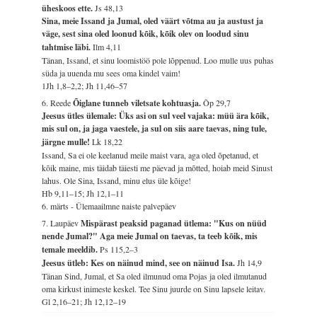
üheskoos ette.
Js 48,13
Sina, meie Issand ja Jumal, oled väärt võtma au ja austust ja
väge, sest sina oled loonud kõik, kõik olev on loodud sinu
tahtmise läbi.
Ilm 4,11
Tänan, Issand, et sinu loomistöö pole lõppenud. Loo mulle uus puhas
süda ja uuenda mu sees oma kindel vaim!
1Jh 1,8–2,2; Jh 11,46–57
6. Reede
Õiglane tunneb viletsate kohtuasja.
Õp 29,7
Jeesus ütles ülemale: Üks asi on sul veel vajaka: müü ära kõik,
mis sul on, ja jaga vaestele, ja sul on siis aare taevas, ning tule,
järgne mulle!
Lk 18,22
Issand, Sa ei ole keelanud meile maist vara, aga oled õpetanud, et
kõik maine, mis täidab täiesti me päevad ja mõtted, hoiab meid Sinust
lahus. Ole Sina, Issand, minu elus üle kõige!
Hb 9,11–15; Jh 12,1–11
6. märts - Ülemaailmne naiste palvepäev
7. Laupäev
Mispärast peaksid paganad ütlema: "Kus on nüüd
nende Jumal?" Aga meie Jumal on taevas, ta teeb kõik, mis
temale meeldib.
Ps 115,2–3
Jeesus ütleb: Kes on näinud mind, see on näinud Isa.
Jh 14,9
Tänan Sind, Jumal, et Sa oled ilmunud oma Pojas ja oled ilmutanud
oma kirkust inimeste keskel. Tee Sinu juurde on Sinu lapsele leitav.
Gl 2,16–21; Jh 12,12–19