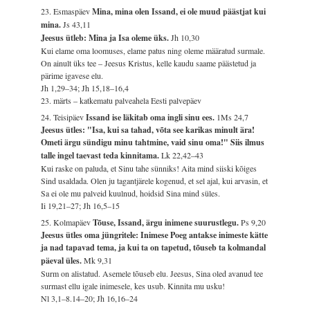
23. Esmaspäev
Mina, mina olen Issand, ei ole muud päästjat kui
mina.
Js 43,11
Jeesus ütleb: Mina ja Isa oleme üks.
Jh 10,30
Kui elame oma loomuses, elame patus ning oleme määratud surmale.
On ainult üks tee – Jeesus Kristus, kelle kaudu saame päästetud ja
pärime igavese elu.
Jh 1,29–34; Jh 15,18–16,4
23. märts – katkematu palveahela Eesti palvepäev
24. Teisipäev
Issand ise läkitab oma ingli sinu ees.
1Ms 24,7
Jeesus ütles: "Isa, kui sa tahad, võta see karikas minult ära!
Ometi ärgu sündigu minu tahtmine, vaid sinu oma!" Siis ilmus
talle ingel taevast teda kinnitama.
Lk 22,42–43
Kui raske on paluda, et Sinu tahe sünniks! Aita mind siiski kõiges
Sind usaldada. Olen ju tagantjärele kogenud, et sel ajal, kui arvasin, et
Sa ei ole mu palveid kuulnud, hoidsid Sina mind süles.
Ii 19,21–27; Jh 16,5–15
25. Kolmapäev
Tõuse, Issand, ärgu inimene suurustlegu.
Ps 9,20
Jeesus ütles oma jüngritele: Inimese Poeg antakse inimeste kätte
ja nad tapavad tema, ja kui ta on tapetud, tõuseb ta kolmandal
päeval üles.
Mk 9,31
Surm on alistatud. Asemele tõuseb elu. Jeesus, Sina oled avanud tee
surmast ellu igale inimesele, kes usub. Kinnita mu usku!
Nl 3,1–8.14–20; Jh 16,16–24