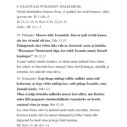
6. PAASTUAJA PÜHAPÄEV (PALMARUM)
Nõnda ülendatakse Inimese Poeg, et igaühel, kes usub temasse, oleks
igavene elu.
Jh 3,14b.15
Jh 12,12–19; Js 50,4–9; Ps 22,23–32
Jutlus: Hb 12,1–3
29. Pühapäev
Mooses ütles Issandale: Kui su pale ei tule kaasa,
siis ära vii meid siit ära.
2Ms 33,15
Palmipuude oksi võttes läks rahvas Jeesusele vastu ja hüüdis:
"Hoosanna! Õnnistatud olgu, kes tuleb Issanda nimel, Iisraeli
kuningas!"
Jh 12,13
Issand, millest muidu tuntakse, et oleme armu leidnud Sinu silmis,
kui sellest, et Sina käid koos meiega? Sina oled Kuningas, alandlik ja
armuline, kes päästab oma rahva.
30. Esmaspäev
Ärge lisage midagi sellele, milleks mina teid
kohustan, ja ärge võtke midagi ära, vaid pidage Issanda, oma
Jumala käske.
5Ms 4,2
Mina ei julge kõnelda millestki muust kui sellest, mis Kristus
minu läbi paganate sõnakuulelikuks tegemiseks on korda
saatnud sõna ja teoga.
Rm 15,18
Isa, oma Sõnas oled Sa andnud meile teada oma tahte, Jeesuse
Kristuse kaudu oled Sa ennast ilmutanud ja Püha Vaimu läbi
julgustad Sa meid sõna ja teoga Sind teenima.
Mt 26,6–13; Jh 18,1–11