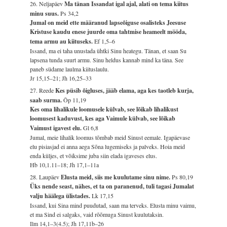
26. Neljapäev
Ma tänan Issandat igal ajal, alati on tema kiitus
minu suus.
Ps 34,2
Jumal on meid ette määranud lapseõiguse osalisteks Jeesuse
Kristuse kaudu enese juurde oma tahtmise heameelt mööda,
tema armu au kiituseks.
Ef 1,5–6
Issand, ma ei taha unustada ühtki Sinu heategu. Tänan, et saan Su
lapsena tunda suurt armu. Sinu heldus kannab mind ka täna. See
paneb südame laulma kiituslaulu.
Jr 15,15–21; Jh 16,25–33
27. Reede
Kes püsib õigluses, jääb elama, aga kes taotleb kurja,
saab surma.
Õp 11,19
Kes oma lihalikule loomusele külvab, see lõikab lihalikust
loomusest kaduvust, kes aga Vaimule külvab, see lõikab
Vaimust igavest elu.
Gl 6,8
Jumal, meie lihalik loomus tõmbab meid Sinust eemale. Igapäevase
elu pisiasjad ei anna aega Sõna lugemiseks ja palveks. Hoia meid
enda küljes, et võiksime juba siin elada igaveses elus.
Hb 10,1.11–18; Jh 17,1–11a
28. Laupäev
Elusta meid, siis me kuulutame sinu nime.
Ps 80,19
Üks nende seast, nähes, et ta on paranenud, tuli tagasi Jumalat
valju häälega ülistades.
Lk 17,15
Issand, kui Sina mind puudutad, saan ma terveks. Elusta minu vaimu,
et ma Sind ei salgaks, vaid rõõmuga Sinust kuulutaksin.
Ilm 14,1–3(4.5); Jh 17,11b–26