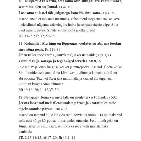
10. Teisipäev
Ära karda, sest mina olen sinuga; ära vaata ümber,
sest mina olen su Jumal.
Js 41,10
Lase oma sulastel täie julgusega kõnelda sinu sõna.
Ap 4,29
Issand, meid ei mõisteta maailmas, vahel meid isegi rünnatakse. Ava
meie silmad nägema kaitseinglite hulka ja eestpalvetajate väge. Sina
oled meie tugevus, Sinule võime loota ja olla julged.
Ii 7,11–21; Jh 12,27–36
11. Kolmapäev
Mu hing on lõppemas, oodates su abi, ma loodan
sinu sõna peale.
Ps 119,81
Õhtu tulles toodi tema juurde palju seestunuid; ja ta ajas
vaimud välja sõnaga ja tegi haiged terveks.
Mt 8,16
Ole tuntav ja leitav haiguse keskel ja murepäeval, Issand. Õpeta kõike
Sinu hoolde usaldama, Sinu käest vastu võtma ja kannatlikult Sinu
abi ootama. Tean, et Sa ei jäta mind hätta ja saadad abi õigel ajal.
Sündigu kõiges Sinu tahtmine.
Mt 19,16–26; Jh 12,37–50
12. Neljapäev
Tema vermete läbi on meile tervis tulnud.
Js 53,5
Jeesus loovutati meie üleastumiste pärast ja äratati üles meie
õigekssaamise pärast.
Rm 4,25
Issand on tahtnud sulle kinkida rahu, tervist ja rõõmu. Ta on maksnud
selle eest kõige kõrgemat hinda, andes oma elu. Just nii kõrgeks on
Jumal arvanud sinu väärtuse, mida sa ise ei tohi madalamaks
kaubelda.
1Ts 2,13.14(15.16)17–20; Jh 13,1–11