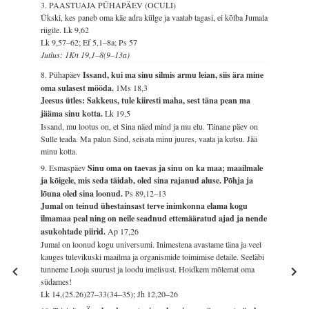
3. PAASTUAJA PÜHAPÄEV (OCULI)
Ükski, kes paneb oma käe adra külge ja vaatab tagasi, ei kõlba Jumala
riigile.
Lk 9,62
Lk 9,57–62; Ef 5,1–8a; Ps 57
Jutlus: 1Kn 19,1–8(9–13a)
8. Pühapäev
Issand, kui ma sinu silmis armu leian, siis ära mine
oma sulasest mööda.
1Ms 18,3
Jeesus ütles: Sakkeus, tule kiiresti maha, sest täna pean ma
jääma sinu kotta.
Lk 19,5
Issand, mu lootus on, et Sina näed mind ja mu elu. Tänane päev on
Sulle teada. Ma palun Sind, seisata minu juures, vaata ja kutsu. Jää
minu kotta.
9. Esmaspäev
Sinu oma on taevas ja sinu on ka maa; maailmale
ja kõigele, mis seda täidab, oled sina rajanud aluse. Põhja ja
lõuna oled sina loonud.
Ps 89,12–13
Jumal on teinud ühestainsast terve inimkonna elama kogu
ilmamaa peal ning on neile seadnud ettemääratud ajad ja nende
asukohtade piirid.
Ap 17,26
Jumal on loonud kogu universumi. Inimestena avastame täna ja veel
kauges tulevikuski maailma ja organismide toimimise detaile. Seeläbi
tunneme Looja suurust ja loodu imelisust. Hoidkem mõlemat oma
südames!
Lk 14,(25.26)27–33(34–35); Jh 12,20–26