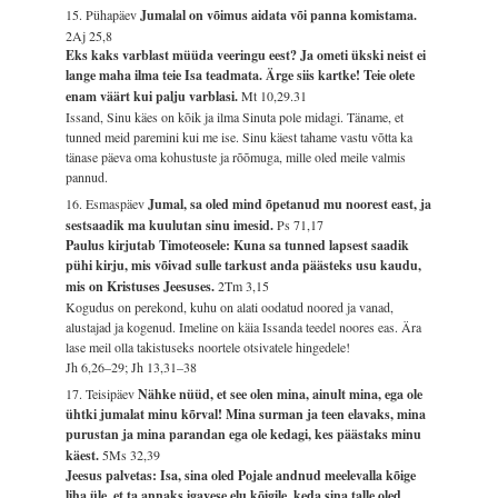
15. Pühapäev
Jumalal on võimus aidata või panna komistama.
2Aj 25,8
Eks kaks varblast müüda veeringu eest? Ja ometi ükski neist ei
lange maha ilma teie Isa teadmata. Ärge siis kartke! Teie olete
enam väärt kui palju varblasi.
Mt 10,29.31
Issand, Sinu käes on kõik ja ilma Sinuta pole midagi. Täname, et
tunned meid paremini kui me ise. Sinu käest tahame vastu võtta ka
tänase päeva oma kohustuste ja rõõmuga, mille oled meile valmis
pannud.
16. Esmaspäev
Jumal, sa oled mind õpetanud mu noorest east, ja
sestsaadik ma kuulutan sinu imesid.
Ps 71,17
Paulus kirjutab Timoteosele: Kuna sa tunned lapsest saadik
pühi kirju, mis võivad sulle tarkust anda päästeks usu kaudu,
mis on Kristuses Jeesuses.
2Tm 3,15
Kogudus on perekond, kuhu on alati oodatud noored ja vanad,
alustajad ja kogenud. Imeline on käia Issanda teedel noores eas. Ära
lase meil olla takistuseks noortele otsivatele hingedele!
Jh 6,26–29; Jh 13,31–38
17. Teisipäev
Nähke nüüd, et see olen mina, ainult mina, ega ole
ühtki jumalat minu kõrval! Mina surman ja teen elavaks, mina
purustan ja mina parandan ega ole kedagi, kes päästaks minu
käest.
5Ms 32,39
Jeesus palvetas: Isa, sina oled Pojale andnud meelevalla kõige
liha üle, et ta annaks igavese elu kõigile, keda sina talle oled