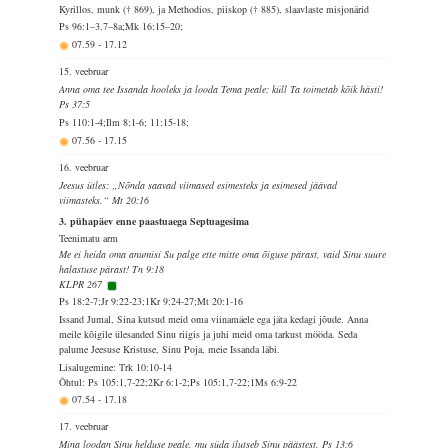
Kyrillos, munk († 869), ja Methodios, piiskop († 885), slaavlaste misjonärid
Ps 96:1–3,7–8a;Mk 16:15–20;
07.59
-
17.12
15. veebruar
Anna oma tee Issanda hooleks ja looda Tema peale; küll Ta toimetab kõik hästi!
Ps 37:5
Ps 110:1-4;Ilm 8:1-6; 11:15-18;
07.56
-
17.15
16. veebruar
Jeesus ütles: „Nõnda saavad viimased esimesteks ja esimesed jäävad
viimasteks.“ Mt 20:16
3. pühapäev enne paastuaega Septuagesima
Teenimatu arm
Me ei heida oma anumisi Su palge ette mitte oma õiguse pärast, vaid Sinu suure
halastuse pärast! Tn 9:18
KLPR 267
Ps 18:2-7;Jr 9:22-23;1Kr 9:24-27;Mt 20:1-16
Issand Jumal, Sina kutsud meid oma viinamäele ega jäta kedagi jõude. Anna
meile kõigile ülesanded Sinu riigis ja juhi meid oma tarkust mööda. Seda
palume Jeesuse Kristuse, Sinu Poja, meie Issanda läbi.
Lisalugemine: Trk 10:10-14
Õhtul: Ps 105:1,7-22;2Kr 6:1-2;Ps 105:1,7-22;1Ms 6:9-22
07.54
-
17.18
17. veebruar
Mina loodan Sinu helduse peale, mu süda ilutseb Sinu päästest. Ps 13:6