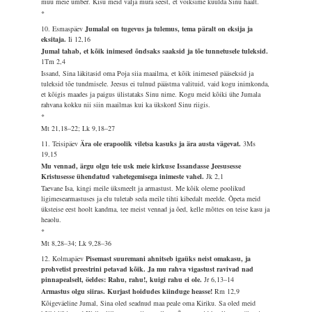
muu meie ümber. Kisu meid välja müra seest, et võiksime kuulda Sinu häält.
*
10. Esmaspäev
Jumalal on tugevus ja tulemus, tema päralt on eksija ja
eksitaja.
Ii 12,16
Jumal tahab, et kõik inimesed õndsaks saaksid ja tõe tunnetusele tuleksid.
1Tm 2,4
Issand, Sina läkitasid oma Poja siia maailma, et kõik inimesed pääseksid ja
tuleksid tõe tundmisele. Jeesus ei tulnud päästma valituid, vaid kogu inimkonda,
et kõigis maades ja paigus ülistataks Sinu nime. Kogu meid kõiki ühe Jumala
rahvana kokku nii siin maailmas kui ka ükskord Sinu riigis.
*
Mt 21,18–22; Lk 9,18–27
11. Teisipäev
Ära ole erapoolik viletsa kasuks ja ära austa vägevat.
3Ms
19,15
Mu vennad, ärgu olgu teie usk meie kirkuse Issandasse Jeesusesse
Kristusesse ühendatud vahetegemisega inimeste vahel.
Jk 2,1
Taevane Isa, kingi meile üksmeelt ja armastust. Me kõik oleme poolikud
ligimesearmastuses ja elu tuletab seda meile tihti kibedalt meelde. Õpeta meid
üksteise eest hoolt kandma, tee meist vennad ja õed, kelle mõttes on teise kasu ja
heaolu.
*
Mt 8,28–34; Lk 9,28–36
12. Kolmapäev
Pisemast suuremani ahnitseb igaüks neist omakasu, ja
prohvetist preestrini petavad kõik. Ja mu rahva vigastust ravivad nad
pinnapealselt, öeldes: Rahu, rahu!, kuigi rahu ei ole.
Jr 6,13–14
Armastus olgu siiras. Kurjast hoidudes kiinduge heasse!
Rm 12,9
Kõigeväeline Jumal, Sina oled seadnud maa peale oma Kiriku. Sa oled meid