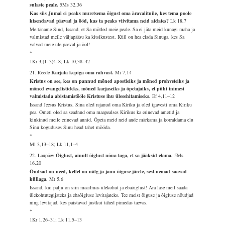
sulaste peale.
5Ms 32,36
Kas siis Jumal ei peaks muretsema õigust oma äravalituile, kes tema poole
kisendavad päevad ja ööd, kas ta peaks viivitama neid aidates?
Lk 18,7
Me täname Sind, Issand, et Sa mõtled meie peale. Sa ei jäta meid kunagi maha ja
valmistad meile väljapääsu ka kitsikustest. Küll on hea elada Sinuga, kes Sa
valvad meie üle päeval ja ööl!
*
1Kr 3,(1–3)4–8; Lk 10,38–42
21. Reede
Karjata kepiga oma rahvast.
Mi 7,14
Kristus on see, kes on pannud mõned apostleiks ja mõned prohveteiks ja
mõned evangelistideks, mõned karjaseiks ja õpetajaiks, et pühi inimesi
valmistada abistamistööle Kristuse ihu ülesehitamiseks.
Ef 4,11–12
Issand Jeesus Kristus, Sina oled rajanud oma Kiriku ja oled igavesti oma Kiriku
pea. Ometi oled sa seadnud oma maapealses Kirikus ka erinevad ametid ja
kinkinud meile erinevad annid. Õpeta meid neid ande märkama ja korraldama elu
Sinu koguduses Sinu head tahet mööda.
*
Ml 3,13–18; Lk 11,1–4
22. Laupäev
Õiglust, ainult õiglust nõua taga, et sa jääksid elama.
5Ms
16,20
Õndsad on need, kellel on nälg ja janu õiguse järele, sest nemad saavad
küllaga.
Mt 5,6
Issand, kui palju on siin maailmas ülekohut ja ebaõiglust! Ära lase meil saada
ülekohtutegijateks ja ebaõigluse levitajateks. Tee meist õiguse ja õigluse nõudjad
ning levitajad, kes paistavad justkui tähed pimedas taevas.
*
1Kr 1,26–31; Lk 11,5–13