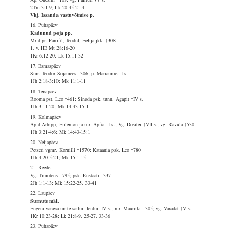
2Tm 3:1-9; Lk 20:45-21:4
Vkj. Issanda vastuvõtmise p.
16. Pühapäev
Kadunud poja pp.
Mr-d pr. Pamfil, Teodul, Eelija jkk. †308
1. v. HE Mt 28:16-20
1Kr 6:12-20; Lk 15:11-32
17. Esmaspäev
Smr. Teodor Sõjamees †306; p. Mariamne †I s.
1Jh 2:18-3:10; Mk 11:1-11
18. Teisipäev
Rooma pst. Leo †461; Sinada psk. tunn. Agapit †IV s.
1Jh 3:11-20; Mk 14:43-15:1
19. Kolmapäev
Ap-d Arhipp, Fiilemon ja mr. Apfia †I s.; Vg. Dositei †VII s.; vg. Ravula †530
1Jh 3:21-4:6; Mk 14:43-15:1
20. Neljapäev
Petseri vgmr. Korniili †1570; Kataania psk. Leo †780
1Jh 4:20-5:21; Mk 15:1-15
21. Reede
Vg. Timoteus †795; psk. Eustaati †337
2Jh 1:1-13; Mk 15:22-25, 33-41
22. Laupäev
Surnute mäl.
Eugeni värava mr-te säilm. leidm. IV s.; mr. Mauriiki †305; vg. Varadat †V s.
1Kr 10:23-28; Lk 21:8-9, 25-27, 33-36
23. Pühapäev