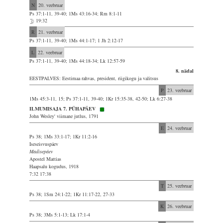
N
20. veebruar
Ps 37:1-11, 39-40; 1Ms 43:16-34; Rm 8:1-11
19:32
R
21. veebruar
Ps 37:1-11, 39-40; 1Ms 44:1-17; 1 Jh 2:12-17
L
22. veebruar
Ps 37:1-11, 39-40; 1Ms 44:18-34; Lk 12:57-59
8. nädal
EESTPALVES: Eestimaa rahvas, president, riigikogu ja valitsus
P
23. veebruar
1Ms 45:3-11, 15; Ps 37:1-11, 39-40; 1Kr 15:35-38, 42-50; Lk 6:27-38
ILMUMISAJA 7. PÜHAPÄEV
John Wesley' viimane jutlus, 1791
E
24. veebruar
Ps 38; 1Ms 33:1-17; 1Kr 11:2-16
Iseseisvuspäev
Madisepäev
Apostel Mattias
Haapsalu kogudus, 1918
7:32 17:38
T
25. veebruar
Ps 38; 1Sm 24:1-22; 1Kr 11:17-22, 27-33
K
26. veebruar
Ps 38; 3Ms 5:1-13; Lk 17:1-4