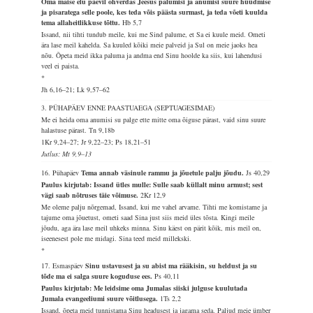
Oma maise elu päevil ohverdas Jeesus palumisi ja anumisi suure hüüdmise
ja pisaratega selle poole, kes teda võis päästa surmast, ja teda võeti kuulda
tema allaheitlikkuse tõttu.
Hb 5,7
Issand, nii tihti tundub meile, kui me Sind palume, et Sa ei kuule meid. Ometi
ära lase meil kahelda. Sa kuuled kõiki meie palveid ja Sul on meie jaoks hea
nõu. Õpeta meid ikka paluma ja andma end Sinu hoolde ka siis, kui lahendusi
veel ei paista.
*
Jh 6,16–21; Lk 9,57–62
3. PÜHAPÄEV ENNE PAASTUAEGA (SEPTUAGESIMAE)
Me ei heida oma anumisi su palge ette mitte oma õiguse pärast, vaid sinu suure
halastuse pärast.
Tn 9,18b
1Kr 9,24–27; Jr 9,22–23; Ps 18,21–51
Jutlus: Mt 9,9–13
16. Pühapäev
Tema annab väsinule rammu ja jõuetule palju jõudu.
Js 40,29
Paulus kirjutab: Issand ütles mulle: Sulle saab küllalt minu armust; sest
vägi saab nõtruses täie võimuse.
2Kr 12,9
Me oleme palju nõrgemad, Issand, kui me vahel arvame. Tihti me komistame ja
tajume oma jõuetust, ometi saad Sina just siis meid üles tõsta. Kingi meile
jõudu, aga ära lase meil uhkeks minna. Sinu käest on pärit kõik, mis meil on,
iseenesest pole me midagi. Sina teed meid millekski.
*
17. Esmaspäev
Sinu ustavusest ja su abist ma rääkisin, su heldust ja su
tõde ma ei salga suure koguduse ees.
Ps 40,11
Paulus kirjutab: Me leidsime oma Jumalas siiski julguse kuulutada
Jumala evangeeliumi suure võitlusega.
1Ts 2,2
Issand, õpeta meid tunnistama Sinu headusest ja jagama seda. Paljud meie ümber