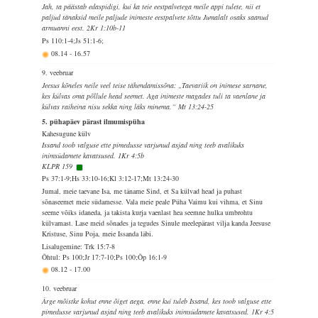
Jah, ta päästab edaspidigi, kui ka teie eestpalvetega meile appi tulete, nii et
paljud tänaksid meile paljude inimeste eestpalvete tõttu Jumalalt osaks saanud
armuanni eest. 2Kr 1:10b-11
Ps 110:1-4;Js 51:1-6;
08.14
-
16.57
9. veebruar
Jeesus kõneles neile veel teise tähendamissõna: „Taevariik on inimese sarnane,
kes külvas oma põllule head seemet. Aga inimeste magades tuli ta vaenlane ja
külvas raiheina nisu sekka ning läks minema.“ Mt 13:24-25
5. pühapäev pärast ilmumispüha
Kahesugune külv
Issand toob valguse ette pimedusse varjunud asjad ning teeb avalikuks
inimsüdamete kavatsused. 1Kr 4:5b
KLPR 159
Ps 37:1-9;Hs 33:10-16;Kl 3:12-17;Mt 13:24-30
Jumal, meie taevane Isa, me täname Sind, et Sa külvad head ja puhast
sõnaseemet meie südamesse. Vala meie peale Püha Vaimu kui vihma, et Sinu
seeme võiks idaneda, ja takista kurja vaenlast hea seemne hulka umbrohtu
külvamast. Lase meid sõnades ja tegudes Sinule meelepärast vilja kanda Jeesuse
Kristuse, Sinu Poja, meie Issanda läbi.
Lisalugemine: Trk 15:7-8
Õhtul: Ps 100;Jr 17:7-10;Ps 100;Õp 16:1-9
08.12
-
17.00
10. veebruar
Ärge mõistke kohut enne õiget aega, enne kui tuleb Issand, kes toob valguse ette
pimedusse varjunud asjad ning teeb avalikuks inimsüdamete kavatsused. 1Kr 4:5