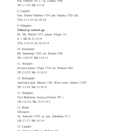
Psk. Parteeni †IV s.; vg. Luukas †946
2Pt 1:1-10; Mk 13:1-8
8. Laupäev
Smr. Teodor Väeülem †319; prh. Sakaria †520 e.Kr.
2Tm 2:11-19; Lk 18:2-8
9. Pühapäev
Tölneri ja variseri pp.
PL. Mr. Nikifor †257; pskmr. Filagri †I s.
8. v. HE Jh 21:15-25
2Tm 3:10-15; Lk 18:10-14
10. Esmaspäev
Mr. Haralampi †202; mr. Ennata †308
2Pt 1:20-2:9; Mk 13:9-13
11. Teisipäev
Sevastia pskmr. Vlaasi †316; õu. Teodora †867
2Pt 2:9-22; Mk 13:14-23
12. Kolmapäev
Antiookia üpsk. Meleeti †381; Kiievi metr. Aleksei †1387
2Pt 3:1-18; Mk 13:24-31
13. Neljapäev
Vg-d Martinian, Sooja ja Fotiina †IV s.
1Jh 1:8-2:6; Mk 13:31-14:2
14. Reede
Sõbrapäev
Vg. Auksenti †470; vg. psk. Aabraham †V s.
1Jh 2:7-17; Mk 14:3-9
15. Laupäev
Ap. Onesim †109; vg. Pafnuti †V s.