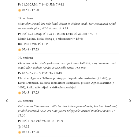
Ps 31:20-25;Mn 7,14-15;5Ms 7:9-12
07.51
-
17.20
18. veebruar
Mina olen Issand, kes teeb head, õigust ja õiglust maal. Sest seesugused asjad
on mu meele järgi, ütleb Issand. Jr 9:23
Ps 105:1,23-38;Ap 15:1-2a,7-11;1Sm 12:18-25 või Srk 47:2-13
Martin Luther, kiriku õpetaja ja reformaator († 1546)
Rm 1:16-17;Jh 15:1-11;
07.48
-
17.23
19. veebruar
Eks te tea, et kes võidu jooksevad, need jooksevad küll kõik, kuigi auhinna saab
ainult üks? Jookske nõnda, et teie selle saate! 1Kr 9:24
Ps 80:5-15a;Rm 5:12-21;Tn 9:8-19
Christian Agricola, Tallinna piiskop ja Haapsalu administraator († 1586), ja
David Dubberch, Tallinna Toomkiriku ülempastor, piiskop Agricola abiline (†
1603), kiriku reformijad ja kirikuelu edendajad
07.45
-
17.25
20. veebruar
Kui suur on Sinu headus, mille Sa oled tallele pannud neile, kes Sind kardavad,
ja oled osutanud neile, kes Sinu juures pelgupaika otsivad inimlaste nähes. Ps
31:20
Ps 105:1,39-45;Ef 2:8-10;Ho 11:1-9
19.32
07.43
-
17.28