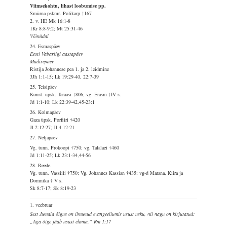
Viimsekohtu, lihast loobumise pp.
Smürna pskmr. Polikarp †167
2. v. HE Mk 16:1-8
1Kr 8:8-9:2; Mt 25:31-46
Võinädal
24. Esmaspäev
Eesti Vabariigi aastapäev
Madisepäev
Ristija Johannese pea 1. ja 2. leidmine
3Jh 1:1-15; Lk 19:29-40, 22:7-39
25. Teisipäev
Konst. üpsk. Taraasi †806; vg. Erasm †IV s.
Jd 1:1-10; Lk 22:39-42,45-23:1
26. Kolmapäev
Gaza üpsk. Porfiiri †420
Jl 2:12-27; Jl 4:12-21
27. Neljapäev
Vg. tunn. Prokoopi †750; vg. Talalaei †460
Jd 1:11-25; Lk 23:1-34,44-56
28. Reede
Vg. tunn. Vassiili †750; Vg. Johannes Kassian †435; vg-d Marana, Kiira ja
Domnika † V s.
Sk 8:7-17; Sk 8:19-23
1. veebruar
Sest Jumala õigus on ilmunud evangeeliumis usust usku, nii nagu on kirjutatud:
„Aga õige jääb usust elama.“ Rm 1:17