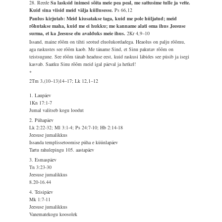
28. Reede
Sa lasksid inimesi sõita meie pea peal, me sattusime tulle ja vette.
Kuid sina viisid meid välja küllusesse.
Ps 66,12
Paulus kirjutab: Meid kiusatakse taga, kuid me pole hüljatud; meid
rõhutakse maha, kuid me ei hukku; me kanname alati oma ihus Jeesuse
surma, et ka Jeesuse elu avalduks meie ihus.
2Kr 4,9–10
Issand, maine rõõm on tihti seotud eluolukordadega. Heaolus on palju rõõmu,
aga raskustes see rõõm kaob. Me täname Sind, et Sinu pakutav rõõm on
teistsugune. See rõõm tänab headuse eest, kuid raskusi läbides see püsib ja isegi
kasvab. Saatku Sinu rõõm meid igal päeval ja hetkel!
*
2Tm 3,(10–13)14–17; Lk 12,1–12
1. Laupäev
1Kn 17:1-7
Jumal valitseb kogu loodut
2. Pühapäev
Lk 2:22-32; Ml 3:1-4; Ps 24:7-10; Hb 2:14-18
Jeesuse jumalikkus
Issanda templissetoomise püha e küünlapäev
Tartu rahulepingu 105. aastapäev
3. Esmaspäev
Tn 3:23-30
Jeesuse jumalikkus
8.20-16.44
4. Teisipäev
Mk 1:7-11
Jeesuse jumalikkus
Vanematekogu koosolek