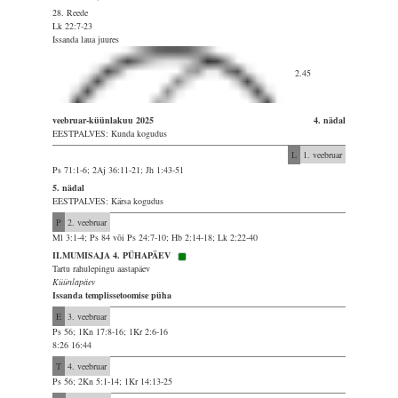
28. Reede
Lk 22:7-23
Issanda laua juures
2.45
veebruar-küünlakuu 2025
4. nädal
EESTPALVES: Kunda kogudus
L
1. veebruar
Ps 71:1-6; 2Aj 36:11-21; Jh 1:43-51
5. nädal
EESTPALVES: Kärsa kogudus
P
2. veebruar
Ml 3:1-4; Ps 84 või Ps 24:7-10; Hb 2:14-18; Lk 2:22-40
ILMUMISAJA 4. PÜHAPÄEV
Tartu rahulepingu aastapäev
Küünlapäev
Issanda templissetoomise püha
E
3. veebruar
Ps 56; 1Kn 17:8-16; 1Kr 2:6-16
8:26 16:44
T
4. veebruar
Ps 56; 2Kn 5:1-14; 1Kr 14:13-25