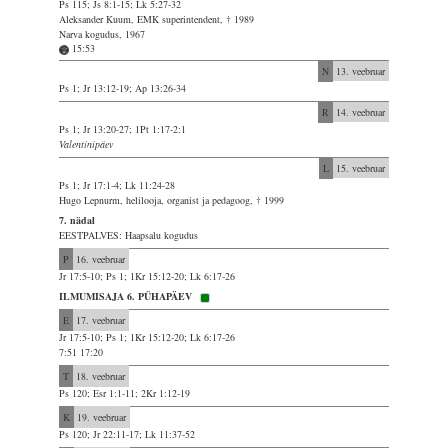
Ps 115; Js 8:1-15; Lk 5:27-32
Aleksander Kuum, EMK superintendent, † 1989
Narva kogudus, 1967
15:53
N
13. veebruar
Ps 1; Jr 13:12-19; Ap 13:26-34
R
14. veebruar
Ps 1; Jr 13:20-27; 1Pt 1:17-2:1
Valentinipäev
L
15. veebruar
Ps 1; Jr 17:1-4; Lk 11:24-28
Hugo Lepnurm, helilooja, organist ja pedagoog, † 1999
7. nädal
EESTPALVES: Haapsalu kogudus
P
16. veebruar
Jr 17:5-10; Ps 1; 1Kr 15:12-20; Lk 6:17-26
ILMUMISAJA 6. PÜHAPÄEV
E
17. veebruar
Jr 17:5-10; Ps 1; 1Kr 15:12-20; Lk 6:17-26
7:51 17:20
T
18. veebruar
Ps 120; Esr 1:1-11; 2Kr 1:12-19
K
19. veebruar
Ps 120; Jr 22:11-17; Lk 11:37-52