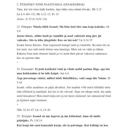
2. PÜHAPÄEV ENNE PAASTUAEGA (SEXAGESIMAE)
Täna, kui teie tema häält kuulete, ärge tehke oma südant kõvaks.
Hb 3,15
Lk 8,4–8(9–15); Hb 4,12–13; Ps 15
Jutlus: Js 55,(6–9)10–12a
23. Pühapäev
Nõnda ütleb Issand: Ma löön leeri üles oma koja kaitseks.
Sk
9,8
Jeesus tõusis, sõitles tuult ja veemöllu ja need vaibusid ning järv jäi
vaikseks. Siis ta ütles jüngritele: Kus on teie usk?
Lk 8,24.25
Issand Jeesus Kristus, Sina vaigistasid kunagi tuule ja veemöllu. Ka meie elu on
kui meri, mis teeb meile hirmu oma lainetega. Meie usk on väike ja tühine.
Rahusta Sina meie elumere lained ja vii meid ühel päeval vaiksesse sadamasse,
kus on igavene rahu.
*
24. Esmaspäev
Te joote karikaist veini ja võiate endid parima õliga, aga teie
maa hukkumine ei tee teile haiget.
Am 6,6
Ärge joovastuge veinist, millest tuleb liiderlikkus, vaid saage täis Vaimu.
Ef
5,18
Issand, selles maailmas on palju ahvatlusi. See maailm võib meist küllaltki ruttu
teha sõltlased ja nautlejad, kui me ei ole valvsad. Ärgu see tabagu meid, ära saada
meid kiusatusse! Hoia meid kurja eest ja tee meist inimesed, kes armastavad Sind
ja ligimest nagu iseennast.
*
5Ms 32,44–47; Lk 11,14–26
25. Teisipäev
Issand on mu tugevus ja mu kiituslaul, tema oli mulle
päästjaks.
Ps 118,14
Kui keegi teie seast kannatab kurja, siis ta palvetagu. Kui kellelgi on hea