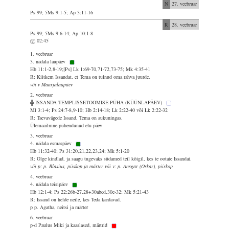
N
27. veebruar
Ps 99; 5Ms 9:1-5; Ap 3:11-16
R
28. veebruar
Ps 99; 5Ms 9:6-14; Ap 10:1-8
02:45
1. veebruar
3. nädala laupäev
Hb 11:1-2,8-19;[Ps] Lk 1:69-70,71-72,73-75; Mk 4:35-41
R: Kiitkem Issandat, et Tema on tulnud oma rahva juurde.
või v Maarjalaupäev
2. veebruar
╬ ISSANDA TEMPLISSETOOMISE PÜHA (KÜÜNLAPÄEV)
Ml 3:1-4; Ps 24:7-8,9-10; Hb 2:14-18; Lk 2:22-40 või Lk 2:22-32
R: Taevavägede Issand, Tema on aukuningas.
Ülemaailmne pühendunud elu päev
3. veebruar
4. nädala esmaspäev
Hb 11:32-40; Ps 31:20,21,22,23,24; Mk 5:1-20
R: Olge kindlad, ja saagu tugevaks südamed teil kõigil, kes te ootate Issandat.
või p: p. Blasius, piiskop ja märter või v: p. Ansgar (Oskar), piiskop
4. veebruar
4. nädala teisipäev
Hb 12:1-4; Ps 22:26b-27,28+30abcd,30e-32; Mk 5:21-43
R: Issand on helde neile, kes Teda kardavad.
p p. Agatha, neitsi ja märter
6. veebruar
p-d Paulus Miki ja kaaslased, märtrid