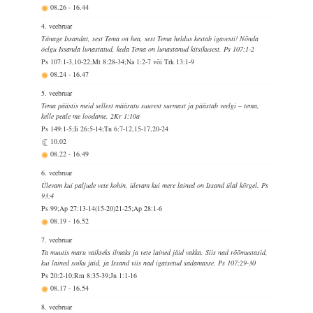
08.26
-
16.44
4. veebruar
Tänage Issandat, sest Tema on hea, sest Tema heldus kestab igavesti! Nõnda
öelgu Issanda lunastatud, keda Tema on lunastanud kitsikusest. Ps 107:1-2
Ps 107:1-3,10-22;Mt 8:28-34;Na 1:2-7 või Trk 13:1-9
08.24
-
16.47
5. veebruar
Tema päästis meid sellest määratu suurest surmast ja päästab veelgi – tema,
kelle peale me loodame. 2Kr 1:10a
Ps 149:1-5;Ii 26:5-14;Tn 6:7-12,15-17,20-24
10.02
08.22
-
16.49
6. veebruar
Ülevam kui paljude vete kohin, ülevam kui mere lained on Issand ülal kõrgel. Ps
93:4
Ps 99;Ap 27:13-14(15-20)21-25;Ap 28:1-6
08.19
-
16.52
7. veebruar
Ta muutis maru vaikseks ilmaks ja vete lained jäid vakka. Siis nad rõõmustasid,
kui lained soiku jäid, ja Issand viis nad igatsetud sadamasse. Ps 107:29-30
Ps 20:2-10;Rm 8:35-39;Jn 1:1-16
08.17
-
16.54
8. veebruar