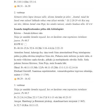
Ps 110:1-4;Ilm 15:1-4;
08.31
-
16.39
2. veebruar
Siimeon võttis lapse Jeesuse sülle, ülistas Jumalat ja ütles: „Issand, nüüd Sa
lased oma sulasel lahkuda rahus oma ütlust mööda.“ Lk 2:28-29 või Kui aeg
sai täis, läkitas Jumal oma Poja, kes sündis naisest, sündis Seaduse alla. Gl 4:4
Issanda templissetoomise püha ehk küünlapäev
Kristus – Jumala kirkuse sära
Tulge ja vaadake Jumala tegusid, kes on kardetav oma tegemistes inimlaste
juures. Ps 66:5
KLPR 62
Ps 48:10–15;Js 52:8–10;2Kr 3:18–4:6;Lk 2:22–33
Armuline Jumal, halastaja Isa, täna toodi Sinu ainusündinud Poeg inimlapsena
puhta ja püha ohvrina templisse Sinu ette. Puhasta meie mõistus ja meie süda, et
ka meie võiksime saada elavaks, pühaks ja meelepäraseks ohvriks Sulle. Seda
palume Jeesuse Kristuse, Sinu Poja, meie Issanda läbi.
Õhtul: Ps 48:11-15;3Ms 12;Ps 48:11-15;2Ms 13:1-3,11-12,14-16
Eberhard Gutsleff, Saaremaa superintendent, vennastekoguduse tegevuse edendaja,
märter († 1749)
08.29
-
16.42
3. veebruar
Tulge ja vaadake Jumala tegusid, kes on kardetav oma tegemistes inimlaste
juures. Ps 66:5
Ps 21:2-8,14;2Sm 22:1-7,16-17;Ii 9:1-13 või Srk 43:23-33
Ansgar, Hamburgi ja Breemeni piiskop, skandinaavlaste misjonär († 865)
Js 52:7-10;Rm 10:11-15;