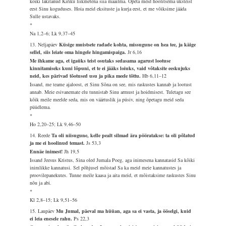
kõiki läkitanud Kiriku liikmetena siia maailma. Õpeta meid hoolitsema üksteist
eest Sinu koguduses. Hoia meid eksituste ja kurja eest, et me võiksime jääda
Sulle ustavaks.
*
Na 1,2–6; Lk 9,37–45
13. Neljapäev
Küsige muistsete radade kohta, missugune on hea tee, ja käige
sellel, siis leiate oma hingele hingamispaiga.
Jr 6,16
Me ihkame aga, et igaüks teist osutaks sedasama agarust lootuse
kinnitamiseks kuni lõpuni, et te ei jääks loiuks, vaid võtaksite eeskujuks
neid, kes pärivad tõotused usu ja pika meele tõttu.
Hb 6,11–12
Issand, me teame ajaloost, et Sinu Sõna on see, mis raskustes kannab ja lootust
annab. Meie esivanemate elu tunnistab Sinu armust ja hoidmisest. Tuletagu see
kõik meile meelde seda, mis on väärtuslik ja püsiv, ning õpetagu meid seda
püüdlema.
*
Ho 2,20–25; Lk 9,46–50
14. Reede
Ta oli niisugune, kelle pealt silmad ära pööratakse: ta oli põlatud
ja me ei hoolinud temast.
Js 53,3
Ennäe inimest!
Jh 19,5
Issand Jeesus Kristus, Sina oled Jumala Poeg, aga inimesena kannatasid Sa kõiki
inimlikke kannatusi. Sel põhjusel mõistad Sa ka meid meie kannatustes ja
proovilepanekutes. Tunne meile kaasa ja aita meid, et mõistaksime raskustes Sinu
nõu ja abi.
*
Kl 2,8–15; Lk 9,51–56
15. Laupäev
Mu Jumal, päeval ma hüüan, aga sa ei vasta, ja ööselgi, kuid
ei leia enesele rahu.
Ps 22,3