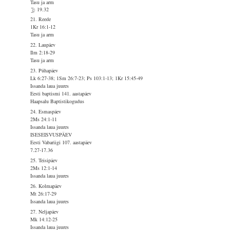
Tasu ja arm
19.32
21. Reede
1Kr 16:1-12
Tasu ja arm
22. Laupäev
Ilm 2:18-29
Tasu ja arm
23. Pühapäev
Lk 6:27-38; 1Sm 26:7-23; Ps 103:1-13; 1Kr 15:45-49
Issanda laua juures
Eesti baptismi 141. aastapäev
Haapsalu Baptistikogudus
24. Esmaspäev
2Ms 24:1-11
Issanda laua juures
ISESEISVUSPÄEV
Eesti Vabariigi 107. aastapäev
7.27-17.36
25. Teisipäev
2Ms 12:1-14
Issanda laua juures
26. Kolmapäev
Mt 26:17-29
Issanda laua juures
27. Neljapäev
Mk 14:12-25
Issanda laua juures