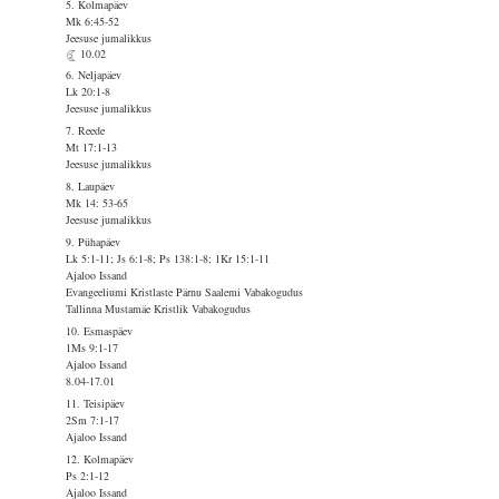
5. Kolmapäev
Mk 6:45-52
Jeesuse jumalikkus
10.02
6. Neljapäev
Lk 20:1-8
Jeesuse jumalikkus
7. Reede
Mt 17:1-13
Jeesuse jumalikkus
8. Laupäev
Mk 14: 53-65
Jeesuse jumalikkus
9. Pühapäev
Lk 5:1-11; Js 6:1-8; Ps 138:1-8; 1Kr 15:1-11
Ajaloo Issand
Evangeeliumi Kristlaste Pärnu Saalemi Vabakogudus
Tallinna Mustamäe Kristlik Vabakogudus
10. Esmaspäev
1Ms 9:1-17
Ajaloo Issand
8.04-17.01
11. Teisipäev
2Sm 7:1-17
Ajaloo Issand
12. Kolmapäev
Ps 2:1-12
Ajaloo Issand