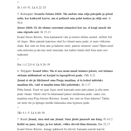
*
Jh 1,43–51; Lk 8,22–25
5. Kolmapäev
Issanda Sulane ütleb: Ma andsin oma selja peksjaile ja põsed
neile, kes katkusid karvu, ma ei peitnud oma palet teotuse ja sülje eest.
Js
50,6
Jeesus ütleb: Ei ole olemas suuremat armastust kui see, et keegi annab elu
oma sõprade eest.
Jh 15,13
Issand Jeesus Kristus, Sina kannatasid valu ja teotust rõõmu asemel, millele Sul
oli õigus. Meie pattude karistuse oled Sa võtnud enese peale, et meie võiksime
elada. Kui suur on Sinu arm ja halastus meie, patuste inimeste vastu! Õpeta meid
seda mõistma ja ära lase meil unustada, kui kallist hinda oled Sina meie eest
maksnud.
*
Ilm 1,(1.2)3–8; Lk 8,26–39
6. Neljapäev
Issand ütles: Ma ei nea enam maad inimese pärast, sest inimese
südame mõtlemised on kurjad ta lapsepõlvest peale.
1Ms 8,21
Jumal ei ole ju läkitanud oma Poega maailma, et ta kohut mõistaks
maailma üle, vaid et maailm tema läbi päästetaks.
Jh 3,17
Püha Jumal, Sinul on igati õigus meid karistada meie patu pärast ja olla meie
peale vihane. Ometi oled Sa halastanud patuse inimkonna peale, saates siia
maailma oma Poja Jeesuse Kristuse. Issand, kui suur on Sinu halastus! Täitku
see meie elu ja õpetagu meidki halastama oma ligimese peale.
*
2Kr 4,1–5; Lk 8,40–56
7. Reede
Jumal, sina oled mu Jumal. Sinu järele januneb mu hing.
Ps 63,2
Kellel on janu, tulgu; ja kes tahab, võtku eluvett ilma hinnata.
Ilm 22,17
Issand Jeesus Kristus, kunagi pakkusid Sa eluvett Samaaria naisele kaevul.