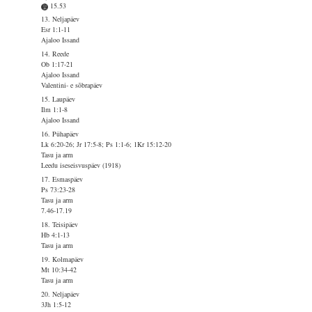
15.53
13. Neljapäev
Esr 1:1-11
Ajaloo Issand
14. Reede
Ob 1:17-21
Ajaloo Issand
Valentini- e sõbrapäev
15. Laupäev
Ilm 1:1-8
Ajaloo Issand
16. Pühapäev
Lk 6:20-26; Jr 17:5-8; Ps 1:1-6; 1Kr 15:12-20
Tasu ja arm
Leedu iseseisvuspäev (1918)
17. Esmaspäev
Ps 73:23-28
Tasu ja arm
7.46-17.19
18. Teisipäev
Hb 4:1-13
Tasu ja arm
19. Kolmapäev
Mt 10:34-42
Tasu ja arm
20. Neljapäev
3Jh 1:5-12