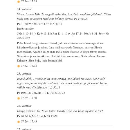
07.34
-
17.35
24. veebruar
Virgu, Issand! Miks Sa magad? Ärka üles, ära tõuka meid ära jäädavalt! Tõuse
meile appi ja lunasta meid oma helduse pärast! Ps 44:24,27
Ps 31:20-25;5Ms 32:44-47;Jh 5:39-47
Iseseisvuspäev
5Ms 8:10–18 (v Kg 9:13–18);Rm 13:1–10 (v Ap 17:24–30);Jh 8:31–36 (v Mt
20:25–28);
Püha Jumal, kõigi rahvaste Issand, juhi meie rahvast oma Vaimuga, et me
käiksime õiguses ja rahus. Lase meil saavutada õitsengut, mis on Sinule
meelepärane. Aga üle kõige anna meile usku Sinusse, et kogu rahvas austaks
Sinu nime ja me teeniksime üksteist Sinu armastuses. Seda palume Jeesuse
Kristuse, Sinu Poja, meie Issanda läbi.
07.32
-
17.38
25. veebruar
Issand ütleb: „Nõnda on ka minu sõnaga, mis lähtub mu suust: see ei tule
tagasi mu juurde tühjalt, vaid teeb, mis on mu meele järgi, ja saadab korda,
milleks ma selle läkitasin.“ Js 55:11
Ps 105:1,23-38;2Ms 7:1-13;Hs 33:30-33
07.29
-
17.40
26. veebruar
Otsige Issandat, kui Ta on leitav, hüüdke Teda, kui Ta on ligidal! Js 55:6
Ps 80:5-15a;Mk 6:1-6;Js 28:23-29
07.26
-
17.43
27. veebruar