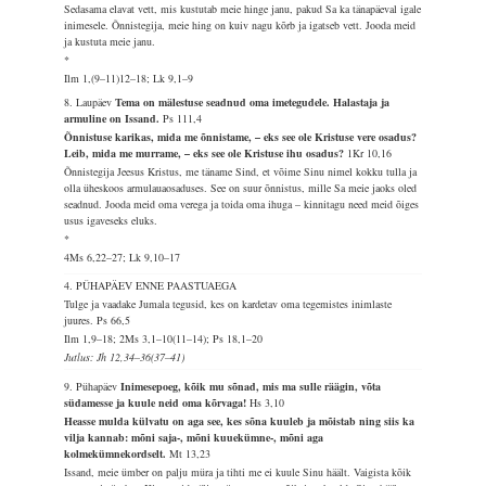
Sedasama elavat vett, mis kustutab meie hinge janu, pakud Sa ka tänapäeval igale
inimesele. Õnnistegija, meie hing on kuiv nagu kõrb ja igatseb vett. Jooda meid
ja kustuta meie janu.
*
Ilm 1,(9–11)12–18; Lk 9,1–9
8. Laupäev
Tema on mälestuse seadnud oma imetegudele. Halastaja ja
armuline on Issand.
Ps 111,4
Õnnistuse karikas, mida me õnnistame, – eks see ole Kristuse vere osadus?
Leib, mida me murrame, – eks see ole Kristuse ihu osadus?
1Kr 10,16
Õnnistegija Jeesus Kristus, me täname Sind, et võime Sinu nimel kokku tulla ja
olla üheskoos armulauaosaduses. See on suur õnnistus, mille Sa meie jaoks oled
seadnud. Jooda meid oma verega ja toida oma ihuga – kinnitagu need meid õiges
usus igaveseks eluks.
*
4Ms 6,22–27; Lk 9,10–17
4. PÜHAPÄEV ENNE PAASTUAEGA
Tulge ja vaadake Jumala tegusid, kes on kardetav oma tegemistes inimlaste
juures.
Ps 66,5
Ilm 1,9–18; 2Ms 3,1–10(11–14); Ps 18,1–20
Jutlus: Jh 12,34–36(37–41)
9. Pühapäev
Inimesepoeg, kõik mu sõnad, mis ma sulle räägin, võta
südamesse ja kuule neid oma kõrvaga!
Hs 3,10
Heasse mulda külvatu on aga see, kes sõna kuuleb ja mõistab ning siis ka
vilja kannab: mõni saja-, mõni kuuekümne-, mõni aga
kolmekümnekordselt.
Mt 13,23
Issand, meie ümber on palju müra ja tihti me ei kuule Sinu häält. Vaigista kõik