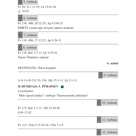
K
5. veebruar
Ps 56; Jr 1:11-19; Lk 19:41-44
10:02
N
6. veebruar
Ps 138; 4Ms 20:22-29; Ap 9:19b-25
EMKTS soome-ugri misjoni näituse avamine
R
7. veebruar
Ps 138; 4Ms 27:12-23; Ap 9:26-31
L
8. veebruar
Ps 138; Km 3:7-11; Lk 4:42-44
Naiste Ühenduse seminar
6. nädal
EESTPALVES: Narva kogudus
P
9. veebruar
Js 6:1-8 [9-13]; Ps 138; 1Kr 15:1-11; Lk 5:1-11
ILMUMISAJA 5. PÜHAPÄEV
Luuvalupäev
“Meie lapsed kirikus” veebinar “Emotsioonide juhtimine”
E
10. veebruar
Ps 115; Km 5:1-11; 1Kr 14:26-40
8:09 17:02
T
11. veebruar
Ps 115; 1Sm 9:15-10:1b; 1Tm 3:1-9
K
12. veebruar