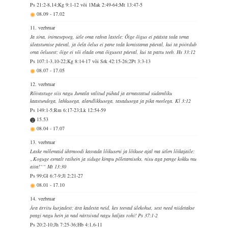
Ps 21:2-8,14;Kg 9:1-12 või 1Mak 2:49-64;Mt 13:47-5
08.09
-
17.02
11. veebruar
Ja sina, inimesepoeg, ütle oma rahva lastele: Õige õigus ei päästa teda tema
üleastumise päeval, ja õela õelus ei pane teda komistama päeval, kui ta pöördub
oma õelusest; õige ei või elada oma õigusest päeval, kui ta pattu teeb. Hs 33:12
Ps 107:1-3,10-22;Kg 8:14-17 või Srk 42:15-26;2Pt 3:3-13
08.07
-
17.05
12. veebruar
Rõivastuge siis nagu Jumala valitud pühad ja armastatud südamliku
kaastundega, lahkusega, alandlikkusega, tasadusega ja pika meelega. Kl 3:12
Ps 149:1-5;Rm 6:17-23;Lk 12:54-59
15.53
08.04
-
17.07
13. veebruar
Laske mõlemaid ühtmoodi kasvada lõikuseni ja lõikuse ajal ma ütlen lõikajaile:
„Koguge esmalt raihein ja siduge kimpu põletamiseks, nisu aga pange kokku mu
aita!““ Mt 13:30
Ps 99;Gl 6:7-9;Jl 2:21-27
08.01
-
17.10
14. veebruar
Ära ärritu kurjadest; ära kadesta neid, kes teevad ülekohut, sest need niidetakse
peagi nagu hein ja nad närtsivad nagu haljas rohi! Ps 37:1-2
Ps 20:2-10;Jh 7:25-36;Hb 4:1,6-11