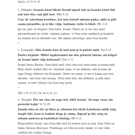
Jutlus: Js 51,9–16
2. Pühapäev
Issanda käsul läksid Iisraeli lapsed teele ja Issanda käsul lõid
nad leeri üles; nad jäid leeri.
4Ms 9,18
Usus oli Aabraham kuulekas, kui teda kutsuti minema paika, mille ta pidi
saama pärandiks, ja ta läks välja, teadmata, kuhu ta läheb.
Hb 11,8
Iga uus päev on kingitus Sinu käest, Issand. Ometi me ei tea, mis meid
päevateekonnal ees ootab, seepärast palume, et Sina meid saadaksid ja hoiaksid
nii murede kui ka rõõmude sees. Me tahame end kõiges anda Sinu hoolde.
*
3. Esmaspäev
Meie Jumala käsi oli meie peal ja ta päästis meid.
Esr 8,31
Paulus kirjutab: Millist tagakiusamist ma olen pidanud taluma, ent kõigest
on Issand mind välja kiskunud!
2Tm 3,11
Issand Jeesus Kristus, Sina käsid meil võtta oma risti enese peale ja minna teele.
Meie elurist tundub tihti nii võimatult raske, et me nõrkeme selle koorma all,
nagu Sinagi nõrkesid teel Kolgatale. Ometi me teame, et me ei kanna oma risti
üksinda, vaid Sina oled meiega. Tõsta meid üles, kui nõrkeme, ja juhi meie
samme, et need võiksid viia Sinu riigi poole.
*
2Kr 3,(9–11)12–18; Lk 8,16–21
4. Teisipäev
Eks mu sõna ole nagu tuli, ütleb Issand, või nagu vasar, mis
purustab kalju?
Jr 23,29
Jumala sõna on elav ja tõhus ja vahedam kui ükski kaheterane mõõk ning
tungib läbi, kuni ta eraldab hinge ja vaimu, liigesed ja üdi, ning on
südame meelsuse ja kaalutluste hindaja.
Hb 4,12
Kõigeväeline Jumal, oma Sõna läbi oled Sa loonud taeva ja maa. Sinu Sõna sai
lihaks Jeesuses Kristuses. Puudutagu see Sõna ka meie südant, et seal võiks
sündida elav osadus Sinuga.