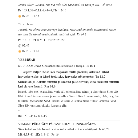
Jeesus ütles: „Sõnad, mis ma teile olen rääkinud, on vaim ja elu.“ Jh 6:63
Ps 105:1,39-45;Lk 6:43-49;1Ts 1:2-10
07.23
-
17.45
28. veebruar
1Jumal, me oleme oma kõrvaga kuulnud, meie isad on meile jutustanud: suure
teo oled Sa teinud nende päevil, muistsel ajal. Ps 44:2
Ps 7:2-12,18;Hb 5:11-14;Jr 23:23-29
02.45
07.20
-
17.48
VEEBRUAR
KUU LOOSUNG: Sina annad mulle teada elu teeraja.
Ps 16,11
1. Laupäev
Paljud neist, kes magavad mulla põrmus, ärkavad: ühed
igaveseks eluks ja teised teotuseks, igaveseks põlastuseks.
Tn 12,2
Selleks on ju Kristus surnud ja saanud jälle elavaks, et ta oleks nii surnute
kui elavate Issand.
Rm 14,9
Issand, luba meil elada Sinu varju all, uinuda Sinu rahus ja üles tõusta Sinu väe
läbi. Sinu käes on surma ja surmavalla võtmed. Kes Sinusse usub, elab, isegi kui
ta sureb. Me täname Sind, Issand, et surm ei suuda meid Sinust lahutada, vaid
Sinu läbi on surm ukseks igavesse ellu.
*
Ilm 15,1–4; Lk 8,4–15
VIIMANE PÜHAPÄEV PÄRAST KOLMEKUNINGAPÄEVA
Sinu kohal koidab Issand ja sinu kohal nähakse tema auhiilgust.
Js 60,2b
Mk 4,35–41; 2Kr 1,8–11; Ps 16