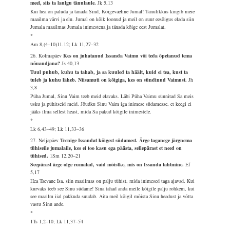
meel, siis ta laulgu tänulaule.
Jk 5,13
Kui hea on paluda ja tänada Sind, Kõigeväeline Jumal! Tänulikkus kingib meie
maailma värvi ja elu. Jumal on kõik loonud ja meil on suur eesõigus elada siin
Jumala maailmas Jumala inimestena ja tänada kõige eest Jumalat.
*
Am 8,(4–10)11.12; Lk 11,27–32
26. Kolmapäev
Kes on juhatanud Issanda Vaimu või teda õpetanud tema
nõuandjana?
Js 40,13
Tuul puhub, kuhu ta tahab, ja sa kuuled ta häält, kuid ei tea, kust ta
tuleb ja kuhu läheb. Niisamuti on kõigiga, kes on sündinud Vaimust.
Jh
3,8
Püha Jumal, Sinu Vaim teeb meid elavaks. Läbi Püha Vaimu sünnitad Sa meis
usku ja pühitseid meid. Jõudku Sinu Vaim iga inimese südamesse, et keegi ei
jääks ilma sellest heast, mida Sa pakud kõigile inimestele.
*
Lk 6,43–49; Lk 11,33–36
27. Neljapäev
Teenige Issandat kõigest südamest. Ärge taganege järgnema
tühiseile jumalaile, kes ei too kasu ega päästa, sellepärast et need on
tühised.
1Sm 12,20–21
Seepärast ärge olge rumalad, vaid mõistke, mis on Issanda tahtmine.
Ef
5,17
Hea Taevane Isa, siin maailmas on palju tühist, mida inimesed taga ajavad. Kui
kurvaks teeb see Sinu südame! Sina tahad anda meile kõigile palju rohkem, kui
see maailm iial pakkuda suudab. Aita meil kõigil mõista Sinu headust ja võtta
vastu Sinu ande.
*
1Ts 1,2–10; Lk 11,37–54