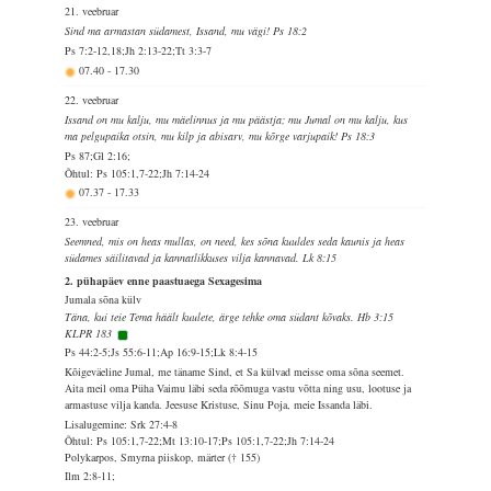
21. veebruar
Sind ma armastan südamest, Issand, mu vägi! Ps 18:2
Ps 7:2-12,18;Jh 2:13-22;Tt 3:3-7
07.40
-
17.30
22. veebruar
Issand on mu kalju, mu mäelinnus ja mu päästja; mu Jumal on mu kalju, kus
ma pelgupaika otsin, mu kilp ja abisarv, mu kõrge varjupaik! Ps 18:3
Ps 87;Gl 2:16;
Õhtul: Ps 105:1,7-22;Jh 7:14-24
07.37
-
17.33
23. veebruar
Seemned, mis on heas mullas, on need, kes sõna kuuldes seda kaunis ja heas
südames säilitavad ja kannatlikkuses vilja kannavad. Lk 8:15
2. pühapäev enne paastuaega Sexagesima
Jumala sõna külv
Täna, kui teie Tema häält kuulete, ärge tehke oma südant kõvaks. Hb 3:15
KLPR 183
Ps 44:2-5;Js 55:6-11;Ap 16:9-15;Lk 8:4-15
Kõigeväeline Jumal, me täname Sind, et Sa külvad meisse oma sõna seemet.
Aita meil oma Püha Vaimu läbi seda rõõmuga vastu võtta ning usu, lootuse ja
armastuse vilja kanda. Jeesuse Kristuse, Sinu Poja, meie Issanda läbi.
Lisalugemine: Srk 27:4-8
Õhtul: Ps 105:1,7-22;Mt 13:10-17;Ps 105:1,7-22;Jh 7:14-24
Polykarpos, Smyrna piiskop, märter († 155)
Ilm 2:8-11;