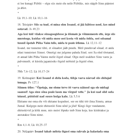
ei loe kunagi Piiblit – olgu siis meie elu neile Piibliks, mis räägib Sinu päästest
ja abist.
*
Lk 19,1–10; Lk 10,1–16
18. Teisipäev
Siis sa tead, et mina olen Issand, ei jää häbisse need, kes mind
ootavad.
Js 49,23
Aga kui teid viiakse sünagoogidesse ja ülemate ja võimumeeste ette, ärge siis
muretsege, kuidas või mida enese eest kosta või mida öelda, sest selsamal
tunnil õpetab Püha Vaim teile, mida te peate ütlema.
Lk 12,11–12
Issand, me tunneme tihti, et sõnadest jääb puudu. Meil puuduvad sõnad, et anda
edasi tunnistust Sinust. Ometigi me julgeme paluda Sind, sest Sa oled tõotanud,
et annad läbi Püha Vaimu meile õiged sõnad. Olgu meil usaldust Sinu vastu ja
palvemeelt, et küsida jagamiseks õigeid mõtteid ja õigeid sõnu.
*
5Ms 7,6–12; Lk 10,17–24
19. Kolmapäev
Kui Issand ei ehita koda, tühja vaeva näevad siis ehitajad
temaga.
Ps 127,1
Siimon ütles: "Õpetaja, me oleme terve öö vaeva näinud ega ole midagi
saanud! Aga sinu sõna peale lasen ma võrgud vette." Ja kui nad olid seda
teinud, püüdsid nad suure hulga kalu.
Lk 5,5.6
Ehitame me oma elu või ehitame kogudust, see on tühi töö ilma Sinuta, armas
Jumal. Kulgegu meie ehitustöö Sinu nõul ja jõul! Kingi õige vundament,
ehituskivid ja kõik muu, mis meist lõpuks teeb Sinu koja, kus kiidetakse ja
austatakse Sinu nime.
*
Rm 4,1–8; Lk 10,25–37
20. Neljapäev
Issand tahab mõista õigust oma rahvale ja halastada oma