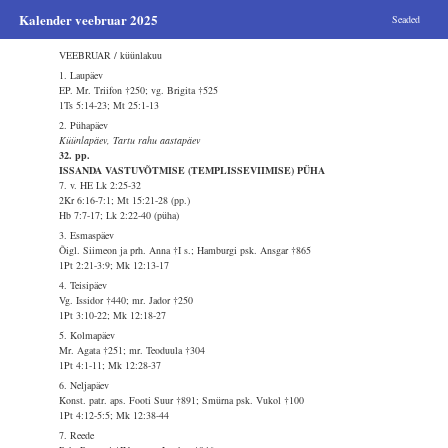
Kalender veebruar 2025
Seaded
VEEBRUAR / küünlakuu
1. Laupäev
EP. Mr. Triifon †250; vg. Brigita †525
1Ts 5:14-23; Mt 25:1-13
2. Pühapäev
Küünlapäev, Tartu rahu aastapäev
32. pp.
ISSANDA VASTUVÕTMISE (TEMPLISSEVIIMISE) PÜHA
7. v. HE Lk 2:25-32
2Kr 6:16-7:1; Mt 15:21-28 (pp.)
Hb 7:7-17; Lk 2:22-40 (püha)
3. Esmaspäev
Õigl. Siimeon ja prh. Anna †I s.; Hamburgi psk. Ansgar †865
1Pt 2:21-3:9; Mk 12:13-17
4. Teisipäev
Vg. Issidor †440; mr. Jador †250
1Pt 3:10-22; Mk 12:18-27
5. Kolmapäev
Mr. Agata †251; mr. Teoduula †304
1Pt 4:1-11; Mk 12:28-37
6. Neljapäev
Konst. patr. aps. Footi Suur †891; Smürna psk. Vukol †100
1Pt 4:12-5:5; Mk 12:38-44
7. Reede