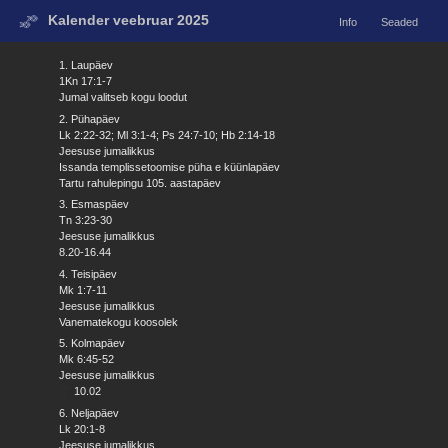
Kalender veebruar 2025
Info
Seaded
1. Laupäev
1Kn 17:1-7
Jumal valitseb kogu loodut
2. Pühapäev
Lk 2:22-32; Ml 3:1-4; Ps 24:7-10; Hb 2:14-18
Jeesuse jumalikkus
Issanda templissetoomise püha e küünlapäev
Tartu rahulepingu 105. aastapäev
3. Esmaspäev
Tn 3:23-30
Jeesuse jumalikkus
8.20-16.44
4. Teisipäev
Mk 1:7-11
Jeesuse jumalikkus
Vanematekogu koosolek
5. Kolmapäev
Mk 6:45-52
Jeesuse jumalikkus
10.02
6. Neljapäev
Lk 20:1-8
Jeesuse jumalikkus