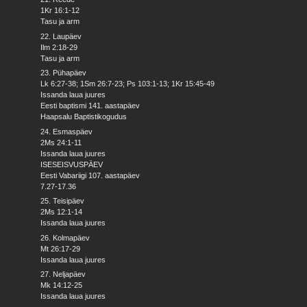
1Kr 16:1-12
Tasu ja arm
22. Laupäev
Ilm 2:18-29
Tasu ja arm
23. Pühapäev
Lk 6:27-38; 1Sm 26:7-23; Ps 103:1-13; 1Kr 15:45-49
Issanda laua juures
Eesti baptismi 141. aastapäev
Haapsalu Baptistikogudus
24. Esmaspäev
2Ms 24:1-11
Issanda laua juures
ISESEISVUSPÄEV
Eesti Vabariigi 107. aastapäev
7.27-17.36
25. Teisipäev
2Ms 12:1-14
Issanda laua juures
26. Kolmapäev
Mt 26:17-29
Issanda laua juures
27. Neljapäev
Mk 14:12-25
Issanda laua juures