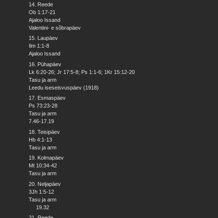
14. Reede
Ob 1:17-21
Ajaloo Issand
Valentini- e sõbrapäev
15. Laupäev
Ilm 1:1-8
Ajaloo Issand
16. Pühapäev
Lk 6:20-26; Jr 17:5-8; Ps 1:1-6; 1Kr 15:12-20
Tasu ja arm
Leedu iseseisvuspäev (1918)
17. Esmaspäev
Ps 73:23-28
Tasu ja arm
7.46-17.19
18. Teisipäev
Hb 4:1-13
Tasu ja arm
19. Kolmapäev
Mt 10:34-42
Tasu ja arm
20. Neljapäev
3Jh 1:5-12
Tasu ja arm
19.32
21. Reede