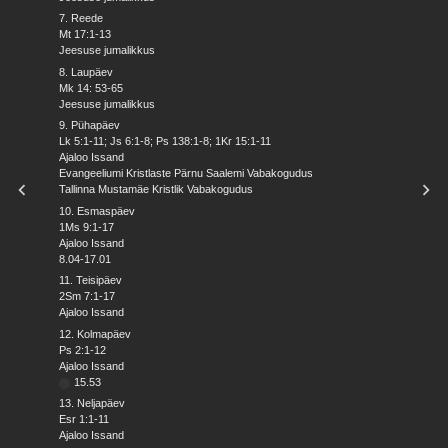
7. Reede
Mt 17:1-13
Jeesuse jumalikkus
8. Laupäev
Mk 14: 53-65
Jeesuse jumalikkus
9. Pühapäev
Lk 5:1-11; Js 6:1-8; Ps 138:1-8; 1Kr 15:1-11
Ajaloo Issand
Evangeeliumi Kristlaste Pärnu Saalemi Vabakogudus
Tallinna Mustamäe Kristlik Vabakogudus
10. Esmaspäev
1Ms 9:1-17
Ajaloo Issand
8.04-17.01
11. Teisipäev
2Sm 7:1-17
Ajaloo Issand
12. Kolmapäev
Ps 2:1-12
Ajaloo Issand
15.53
13. Neljapäev
Esr 1:1-11
Ajaloo Issand