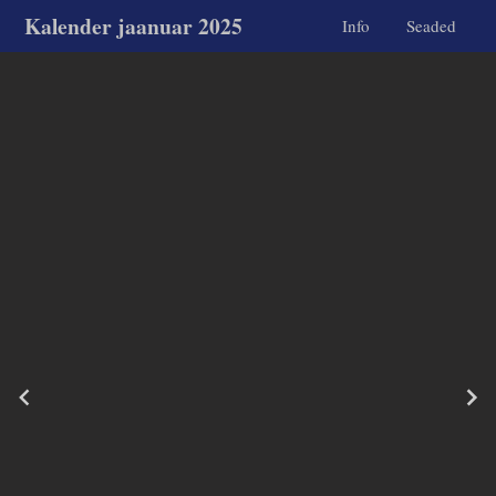
Kalender jaanuar 2025
Info
Seaded