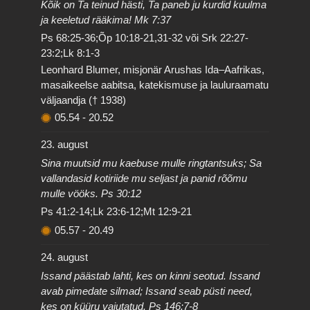
Kõik on Ta teinud hästi, Ta paneb ju kurdid kuulma
ja keeletud rääkima! Mk 7:37
Ps 68:25-36;Õp 10:18-21,31-32 või Srk 22:27-
23:2;Lk 8:1-3
Leonhard Blumer, misjonär Arushas Ida–Aafrikas,
masaikeelse aabitsa, katekismuse ja lauluraamatu
väljaandja († 1938)
05.54
-
20.52
23. august
Sina muutsid mu kaebuse mulle ringtantsuks; Sa
vallandasid kotiriide mu seljast ja panid rõõmu
mulle vööks. Ps 30:12
Ps 41:2-14;Lk 23:6-12;Mt 12:9-21
05.57
-
20.49
24. august
Issand päästab lahti, kes on kinni seotud. Issand
avab pimedate silmad; Issand seab püsti need,
kes on küüru vajutatud. Ps 146:7-8