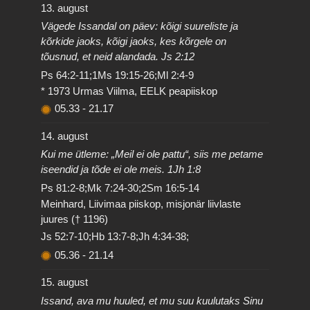
13. august
Vägede Issandal on päev: kõigi suureliste ja
kõrkide jaoks, kõigi jaoks, kes kõrgele on
tõusnud, et neid alandada. Js 2:12
Ps 64:2-11;1Ms 19:15-26;Ml 2:4-9
* 1973 Urmas Viilma, EELK peapiiskop
05.33
-
21.17
14. august
Kui me ütleme: „Meil ei ole pattu“, siis me petame
iseendid ja tõde ei ole meis. 1Jh 1:8
Ps 81:2-8;Mk 7:24-30;2Sm 16:5-14
Meinhard, Liivimaa piiskop, misjonär liivlaste
juures († 1196)
Js 52:7-10;Hb 13:7-8;Jh 4:34-38;
05.36
-
21.14
15. august
Issand, ava mu huuled, et mu suu kuulutaks Sinu