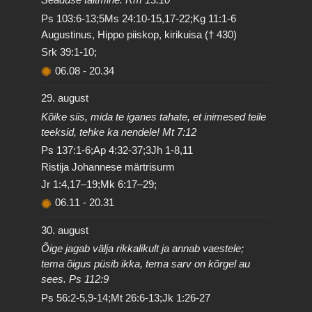
Ps 103:6-13;5Ms 24:10-15,17-22;Kg 11:1-6
Augustinus, Hippo piiskop, kirikuisa († 430)
Srk 39:1-10;
06.08
-
20.34
29. august
Kõike siis, mida te iganes tahate, et inimesed teile
teeksid, tehke ka nendele! Mt 7:12
Ps 137:1-6;Ap 4:32-37;3Jh 1-8,11
Ristija Johannese märtrisurm
Jr 1:4,17–19;Mk 6:17–29;
06.11
-
20.31
30. august
Õige jagab välja rikkalikult ja annab vaestele;
tema õigus püsib ikka, tema sarv on kõrgel au
sees. Ps 112:9
Ps 56:2-5,9-14;Mt 26:6-13;Jk 1:26-27