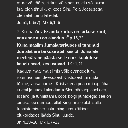
mure või rõõm, rikkus või vaesus, elu või surm.
Isa, olen tänulik, et koos Sinu Poja Jeesusega
olen alati Sinu lähedal.
Js 51,1–6(7); Mk 6,1–6
7. Kolmapäev
Issanda kartus on tarkuse kool,
aga enne au on alandus.
Õp 15,33
Kuna maailm Jumala tarkuses ei tundnud
Jumalat ära tarkuse abil, siis oli Jumalale
meelepärane päästa selle narri kuulutuse
kaudu need, kes usuvad.
1Kr 1,21
Kaduva maailma silmis võib evangeelium,
rõõmusõnum Jeesusest Kristusest tunduda
tühine, lausa narrus. Kristlasena pean minagi üha
uuesti ja uuesti alanduma Sinu päästeplaani ees,
Issand, ja tunnistama koos kõigi pühadega: see on
ainuke tee surmast ellu! Kingi mulle alati selle
tunnistamiseks usku ning luba kõikides
olukordades jääda Sinu juurde.
Jh 4,19–26; Mk 6,7–13