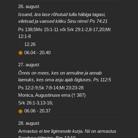
26. august
Issand, ära lase rõhutuid tulla häbiga tagasi,
viletsad ja vaesed kiitku Sinu nime! Ps 74:21
Ps 138;5Ms 15:1-11 või Srk 29:1-2,8-17,20;Mt
12:1-8
12.26
06.04
-
20.40
27. august
Õnnis on mees, kes on armuline ja annab
laenuks, kes oma asju ajab õigluses. Ps 112:5
Ps 12:2-9;Sk 7:8-14;Mt 23:23-28
Monica, Augustinuse ema († 387)
Srk 26:1-3,13-16;
06.06
-
20.37
28. august
Armastus ei tee ligimesele kurja. Nii on armastus
Seaduse täitmine. Rm 13:10