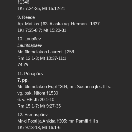
†1346
1Kr 7:24-35; Mt 15:12-21
9. Reede
Ap. Mattias †63; Alaska vg. Herman †1837
1Kr 7:35-8:7; Mt 15:29-31
10. Laupäev
Lauritsapäev
Mr. ülemdiakon Laurenti †258
Rm 12:1-3; Mt 10:37-11:1
74 75
11. Pühapäev
7. pp.
Mr. ülemdiakon Eupl †304; mr. Susanna jkk. III s.;
vg. psk. Nifont †1530
6. v. HE Jh 20:1-10
Rm 15:1-7; Mt 9:27-35
12. Esmaspäev
Mr-d Footi ja Anikita †305; mr. Pamfil †III s.
1Kr 9:13-18; Mt 16:1-6