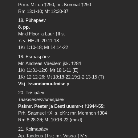
Prmr. Miiron †250; mr. Koronat †250
Rm 13:1-10; Mt 12:30-37
18. Pühapäev
8. pp.
Mr-d Floor ja Laur †II s.
7. v. HE Jh 20:11-18
1Kr 1:10-18; Mt 14:14-22
19. Esmaspäev
Mr. Andreas Väeülem jkk. †284
1Kr 11:31-12:6; Mt 18:1-11 (E)
1Kr 12:12-26; Mt 18:18-22,19:1-2,13-15 (T)
Vkj. Issandamuutmise p.
20. Teisipäev
Taasiseseisvumispäev
Pskmr. Peeter ja Eesti uusmr-t †1944-55;
Prh. Saamuel †XI s. eKr.; mr. Memnon †304
Rm 8:28-39; Mt 10:16-22 (mr-d)
21. Kolmapäev
Ap. Taddeus †I s.; mr. Vassa †IV s.