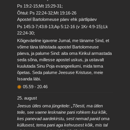
Ps 19:2-15;Mt 15:29-31;
Õhtul: Ps 22:24-32;Mt 19:16-26
Apostel Bartolomeuse päev ehk pärtlipäev
Ps 145:3-7;43:8-13;Ap 5:12-16 (v 1Kr 4:9-15);Lk
22:24-30;
Kõigeväeline igavene Jumal, me täname Sind, et
võime täna tähistada apostel Bartolomeuse
päeva, ja palume Sind: aita oma Kirikul armastada
seda sõna, millesse apostel uskus, ja ustavalt
kuulutada Sinu Poja evangeeliumi, mida tema
õpetas. Seda palume Jeesuse Kristuse, meie
Issanda läbi.
05.59
-
20.46
25. august
Jeesus ütles oma jüngritele: „Tõesti, ma ütlen
teile, see vaene lesknaine pani rohkem kui kõik,
kes panevad aardekirstu, sest nemad panid oma
küllusest, tema pani aga kehvusest kõik, mis tal