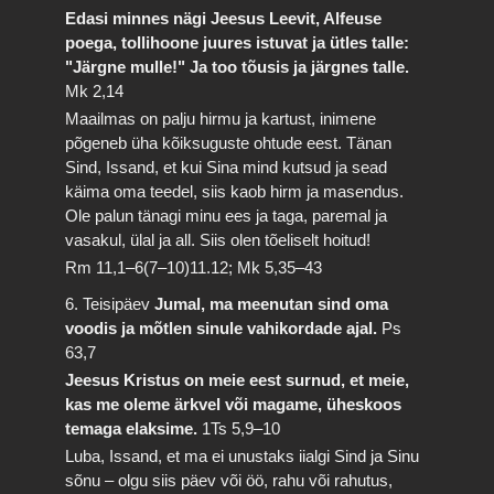
Edasi minnes nägi Jeesus Leevit, Alfeuse
poega, tollihoone juures istuvat ja ütles talle:
"Järgne mulle!" Ja too tõusis ja järgnes talle.
Mk 2,14
Maailmas on palju hirmu ja kartust, inimene
põgeneb üha kõiksuguste ohtude eest. Tänan
Sind, Issand, et kui Sina mind kutsud ja sead
käima oma teedel, siis kaob hirm ja masendus.
Ole palun tänagi minu ees ja taga, paremal ja
vasakul, ülal ja all. Siis olen tõeliselt hoitud!
Rm 11,1–6(7–10)11.12; Mk 5,35–43
6. Teisipäev
Jumal, ma meenutan sind oma
voodis ja mõtlen sinule vahikordade ajal.
Ps
63,7
Jeesus Kristus on meie eest surnud, et meie,
kas me oleme ärkvel või magame, üheskoos
temaga elaksime.
1Ts 5,9–10
Luba, Issand, et ma ei unustaks iialgi Sind ja Sinu
sõnu – olgu siis päev või öö, rahu või rahutus,