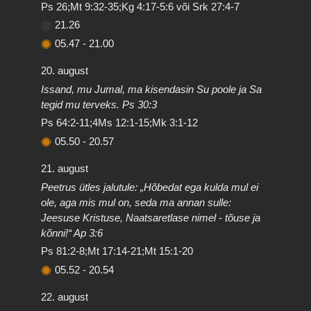
Ps 26;Mt 9:32-35;Kg 4:17-5:6 või Srk 27:4-7
21.26
05.47
-
21.00
20. august
Issand, mu Jumal, ma kisendasin Su poole ja Sa
tegid mu terveks. Ps 30:3
Ps 64:2-11;4Ms 12:1-15;Mk 3:1-12
05.50
-
20.57
21. august
Peetrus ütles jalutule: „Hõbedat ega kulda mul ei
ole, aga mis mul on, seda ma annan sulle:
Jeesuse Kristuse, Naatsaretlase nimel - tõuse ja
kõnni!“ Ap 3:6
Ps 81:2-8;Mt 17:14-21;Mt 15:1-20
05.52
-
20.54
22. august