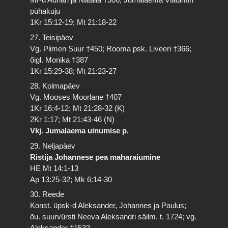
pühakuju
1Kr 15:12-19; Mt 21:18-22
27. Teisipäev
Vg. Piimen Suur †450; Rooma psk. Liveeri †366;
õigl. Monika †387
1Kr 15:29-38; Mt 21:23-27
28. Kolmapäev
Vg. Mooses Moorlane †407
1Kr 16:4-12; Mt 21:28-32 (K)
2Kr 1:17; Mt 21:43-46 (N)
Vkj. Jumalaema uinumise p.
29. Neljapäev
Ristija Johannese pea maharaiumine
HE Mt 14:1-13
Ap 13:25-32; Mk 6:14-30
30. Reede
Konst. üpsk-d Aleksander, Johannes ja Paulus;
õu. suurvürsti Neeva Aleksandri säilm. t. 1724; vg.
Aleksander †1533