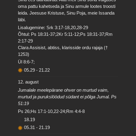
oma pattu kahetseda ja Sinu armule lootes troosti
leida. Jeesuse Kristuse, Sinu Poja, meie Issanda
läbi.
Lisalugemine: Srk 3:17-18,20,28-29
Õhtul: Ps 18:31-37;2Kr 5:11-12;Ps 18:31-37;Rm
2:17-29
Clara Assisist, abtiss, klarisside ordu rajaja (†
1253)
Ül 8:6-7;
05.29
-
21.22
12. august
Jumalale meelepärane ohver on murtud vaim,
murtud ja purukslöödud südant ei põlga Jumal. Ps
51:19
Ps 26;Hs 17:1-10,22-24;Rm 4:4-8
18.19
05.31
-
21.19