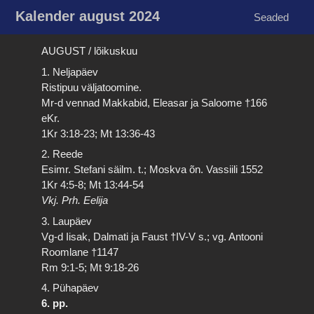
Kalender august 2024
Seaded
AUGUST / lõikuskuu
1. Neljapäev
Ristipuu väljatoomine.
Mr-d vennad Makkabid, Eleasar ja Saloome †166
eKr.
1Kr 3:18-23; Mt 13:36-43
2. Reede
Esimr. Stefani säilm. t.; Moskva õn. Vassiili 1552
1Kr 4:5-8; Mt 13:44-54
Vkj. Prh. Eelija
3. Laupäev
Vg-d Iisak, Dalmati ja Faust †IV-V s.; vg. Antooni
Roomlane †1147
Rm 9:1-5; Mt 9:18-26
4. Pühapäev
6. pp.