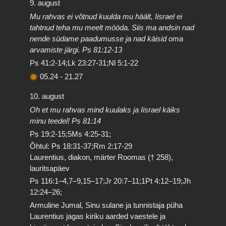
9. august
Mu rahvas ei võtnud kuulda mu häält, Iisrael ei
tahtnud teha mu meelt mööda. Siis ma andsin nad
nende südame paadumusse ja nad käisid oma
arvamiste järgi. Ps 81:12-13
Ps 41:2-14;Lk 23:27-31;Nl 5:1-22
05.24
-
21.27
10. august
Oh et mu rahvas mind kuulaks ja Iisrael käiks
minu teedel! Ps 81:14
Ps 19:2-15;5Ms 4:25-31;
Õhtul: Ps 18:31-37;Rm 2:17-29
Laurentius, diakon, märter Roomas († 258),
lauritsapäev
Ps 116:1–4,7–9,15–17;Jr 20:7–11;1Pt 4:12–19;Jh
12:24–26;
Armuline Jumal, Sinu sulane ja tunnistaja püha
Laurentius jagas kiriku aarded vaestele ja