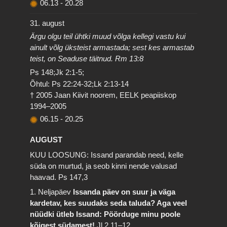
06.13
-
20.28
31. august
Ärgu olgu teil ühtki muud võlga kellegi vastu kui
ainult võlg üksteist armastada; sest kes armastab
teist, on Seaduse täitnud. Rm 13:8
Ps 148;Jk 2:1-5;
Õhtul: Ps 22:24-32;Lk 2:13-14
† 2005 Jaan Kiivit noorem, EELK peapiiskop
1994–2005
06.15
-
20.25
AUGUST
KUU LOOSUNG: Issand parandab need, kelle
süda on murtud, ja seob kinni nende valusad
haavad.
Ps 147,3
1. Neljapäev
Issanda päev on suur ja väga
kardetav, kes suudaks seda taluda? Aga veel
nüüdki ütleb Issand: Pöörduge minu poole
kõigest südamest!
Jl 2,11–12