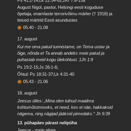
Ps 41:2-14;Lk 22:54-62;2Kr 7:8-13a
August Nigol, pastor, Helsingi eesti koguduse
õpetaja, enamlaste terrorivõimu märter († 1918) ja
teised märtrid Eesti asundustes
05.40
-
21.08
17. august
Kui me oma patud tunnistame, on Tema ustav ja
õige, nõnda et Ta annab andeks meie patud ja
puhastab meid kogu ülekohtust. 1Jh 1:9
Ps 19:2-15;Js 26:1-6;
Õhtul: Ps 18:31-37;Lk 4:31-40
05.43
-
21.06
18. august
Jeesus ütles: „Mina olen tulnud maailma
kohtumõistmiseks, et need, kes ei näe, hakkaksid
nägema, ning nägijad jääksid pimedaks.“ Jh 9:39
13. pühapäev pärast nelipüha
Jeesus - meie aitaja