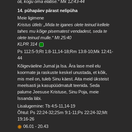
oli, kogu oma elatise.“ Mk 12:43-44
14. pühapäev pärast nelipüha
Meie ligimene
Kristus ütleb: „Mida te iganes olete teinud kellele
tahes mu kõige pisematest vendadest, seda te
olete teinud mulle.“ Mt 25:40
KLPR 314
Ps 112:5-9;Rt 1:8-11,14-18;Rm 13:8-10;Mk 12:41-
44
Kõigeväeline Jumal ja Isa. Ära lase meil elu
koormate ja raskuste keskel unustada, et kõik,
mis meil on, tuleb Sinu käest. Aita meid üksteist
meelsasti ja kasupüüdmatult teenida. Seda
palume Jeesuse Kristuse, Sinu Poja, meie
Issanda läbi.
Lisalugemine: Tb 4:5-11,14-19
Õhtul: Ps 22:24-32;2Sm 9:1-11;Ps 22:24-32;Mt
19:16-26
06.01
-
20.43