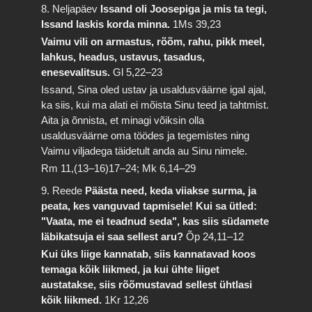
8. Neljapäev
Issand oli Joosepiga ja mis ta tegi,
Issand laskis korda minna.
1Ms 39,23
Vaimu vili on armastus, rõõm, rahu, pikk meel,
lahkus, headus, ustavus, tasadus,
enesevalitsus.
Gl 5,22–23
Issand, Sina oled ustav ja usaldusväärne igal ajal,
ka siis, kui ma alati ei mõista Sinu teed ja tahtmist.
Aita ja õnnista, et minagi võiksin olla
usaldusväärne oma töödes ja tegemistes ning
Vaimu viljadega täidetult anda au Sinu nimele.
Rm 11,(13–16)17–24; Mk 6,14–29
9. Reede
Päästa need, keda viiakse surma, ja
peata, kes vanguvad tapmisele! Kui sa ütled:
"Vaata, me ei teadnud seda", kas siis südamete
läbikatsuja ei saa sellest aru?
Õp 24,11–12
Kui üks liige kannatab, siis kannatavad koos
temaga kõik liikmed, ja kui ühte liiget
austatakse, siis rõõmustavad sellest ühtlasi
kõik liikmed.
1Kr 12,26