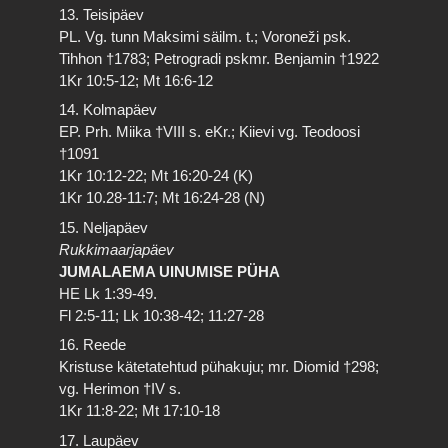
13. Teisipäev
PL. Vg. tunn Maksimi säilm. t.; Voroneži psk.
Tihhon †1783; Petrogradi pskmr. Benjamin †1922
1Kr 10:5-12; Mt 16:6-12
14. Kolmapäev
EP. Prh. Miika †VIII s. eKr.; Kiievi vg. Teodoosi
†1091
1Kr 10:12-22; Mt 16:20-24 (K)
1Kr 10.28-11:7; Mt 16:24-28 (N)
15. Neljapäev
Rukkimaarjapäev
JUMALAEMA UINUMISE PÜHA
HE Lk 1:39-49.
Fl 2:5-11; Lk 10:38-42; 11:27-28
16. Reede
Kristuse kätetatehtud pühakuju; mr. Diomid †298;
vg. Herimon †IV s.
1Kr 11:8-22; Mt 17:10-18
17. Laupäev