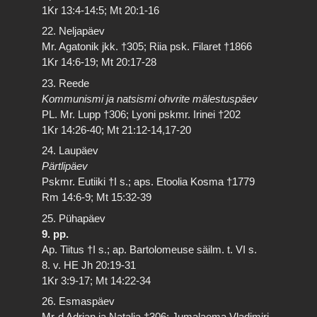
1Kr 13:4-14:5; Mt 20:1-16
22. Neljapäev
Mr. Agatonik jkk. †305; Riia psk. Filaret †1866
1Kr 14:6-19; Mt 20:17-28
23. Reede
Kommunismi ja natsismi ohvrite mälestuspäev
PL. Mr. Lupp †306; Lyoni pskmr. Irinei †202
1Kr 14:26-40; Mt 21:12-14,17-20
24. Laupäev
Pärtlipäev
Pskmr. Eutiiki †I s.; aps. Etoolia Kosma †1779
Rm 14:6-9; Mt 15:32-39
25. Pühapäev
9. pp.
Ap. Tiitus †I s.; ap. Bartolomeuse säilm. t. VI s.
8. v. HE Jh 20:19-31
1Kr 3:9-17; Mt 14:22-34
26. Esmaspäev
Mr-d Adrian ja Natalia †306; Jumalaema Vladimiri