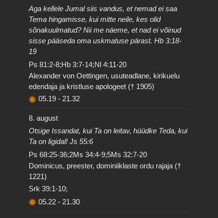
Aga kellele Jumal siis vandus, et nemad ei saa
Tema hingamisse, kui mitte neile, kes olid
sõnakuulmatud? Nii me näeme, et nad ei võinud
sisse pääseda oma uskmatuse pärast. Hb 3:18-
19
Ps 81:2-8;Hb 3:7-14;Nl 4:11-20
Alexander von Oettingen, usuteadlane, kirikuelu
edendaja ja kristluse apologeet († 1905)
05.19
-
21.32
8. august
Otsige Issandat, kui Ta on leitav, hüüdke Teda, kui
Ta on ligidal! Js 55:6
Ps 68:25-36;2Ms 34:4-9;5Ms 32:7-20
Dominicus, preester, dominiiklaste ordu rajaja (†
1221)
Srk 39:1-10;
05.22
-
21.30