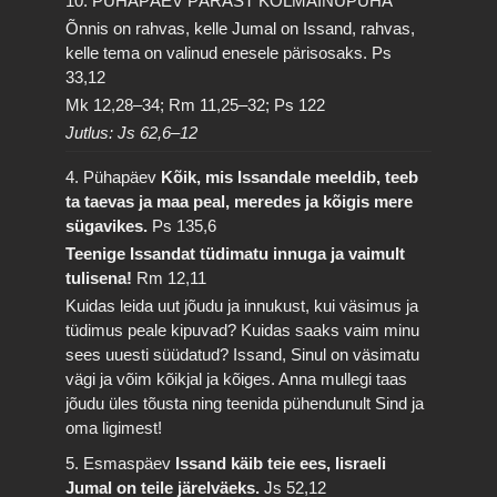
10. PÜHAPÄEV PÄRAST KOLMAINUPÜHA
Õnnis on rahvas, kelle Jumal on Issand, rahvas,
kelle tema on valinud enesele pärisosaks.
Ps
33,12
Mk 12,28–34; Rm 11,25–32; Ps 122
Jutlus: Js 62,6–12
4. Pühapäev
Kõik, mis Issandale meeldib, teeb
ta taevas ja maa peal, meredes ja kõigis mere
sügavikes.
Ps 135,6
Teenige Issandat tüdimatu innuga ja vaimult
tulisena!
Rm 12,11
Kuidas leida uut jõudu ja innukust, kui väsimus ja
tüdimus peale kipuvad? Kuidas saaks vaim minu
sees uuesti süüdatud? Issand, Sinul on väsimatu
vägi ja võim kõikjal ja kõiges. Anna mullegi taas
jõudu üles tõusta ning teenida pühendunult Sind ja
oma ligimest!
5. Esmaspäev
Issand käib teie ees, Iisraeli
Jumal on teile järelväeks.
Js 52,12