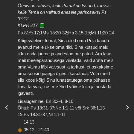
Õnnis on rahvas, kelle Jumal on Issand, rahvas,
kelle Tema on valinud enesele pärisosaks! Ps
33:12
KLPR 217
Ps 81:9-17;1Ms 18:20-32;Hb 3:15-19;Mt 11:20-24
Kõigeväeline Jumal, Sina oled oma Poja kaudu
avanud meile ukse oma riiki. Sina kutsud meid
ikka enda juurde ja andestad me patud. Ära lase
meil meeleparandusega viivitada, vaid ärata meis
oma Vaimu läbi valvsust ja tarkust, et oskaksime
oma soosinguaega õigesti kasutada. Võta meid
siis koos kõigi Sinu lunastatutega oma pühasse
linna taevas, kus me Sind võime kiita ja austada
igavesti.
Lisalugemine: Erl 3:2-4, 8-10
Õhtul: Ps 18:31-37;Ne 1:1-11 või Srk 36:1,13-
19;Ps 18:31-37;Nl 1:1-11
14.13
05.12
-
21.40