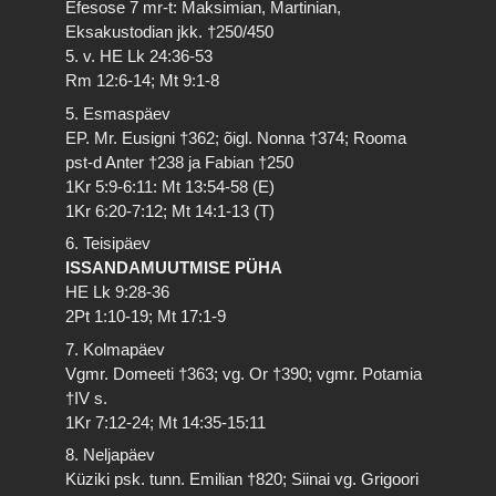
Efesose 7 mr-t: Maksimian, Martinian,
Eksakustodian jkk. †250/450
5. v. HE Lk 24:36-53
Rm 12:6-14; Mt 9:1-8
5. Esmaspäev
EP. Mr. Eusigni †362; õigl. Nonna †374; Rooma
pst-d Anter †238 ja Fabian †250
1Kr 5:9-6:11: Mt 13:54-58 (E)
1Kr 6:20-7:12; Mt 14:1-13 (T)
6. Teisipäev
ISSANDAMUUTMISE PÜHA
HE Lk 9:28-36
2Pt 1:10-19; Mt 17:1-9
7. Kolmapäev
Vgmr. Domeeti †363; vg. Or †390; vgmr. Potamia
†IV s.
1Kr 7:12-24; Mt 14:35-15:11
8. Neljapäev
Küziki psk. tunn. Emilian †820; Siinai vg. Grigoori