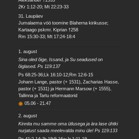
2Kr 1:12-20; Mt 22:23-33
31. Laupäev
Jumalaema vöö toomine Blaherna kirikusse;
Kartaago pskmr. Kiprian †258
Rm 15:30-33; Mt 17:24-18:4
1. august
Sina oled õige, Issand, ja Su seadused on
õiglased. Ps 119:137
Ps 68:25-36;Lk 16:10-12;Rm 12:6-15
Johann Lange, pastor (+ 1531), Zacharias Hasse,
pastor (+ 1531) ja Hermann Marsow (+ 1555),
Tallinna ja Tartu reformaatorid
05.06
-
21.47
2. august
Kinnita mu samme oma ütlusega ja ära lase ühtki
nurjatust saada meelevalda minu üle! Ps 119:133
Ps 41:2-14;Jh 19:9-16a;Jr 1:11-19