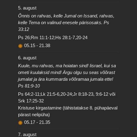
5. august
Õnnis on rahvas, kelle Jumal on Issand, rahvas,
kelle Tema on valinud enesele pärisosaks. Ps
33:12
Ps 26;Rm 11:1-12;Hs 28:1-7,20-24
05.15
-
21.38
6. august
Kuule, mu rahvas, ma hoiatan sind! Iisrael, kui sa
ometi kuulaksid mind! Ärgu olgu su seas võõrast
jumalat ja ära kummarda võõramaa jumala ette!
Ps 81:9-10
Ps 64:2-11;Lk 21:5-6,20-24;Jr 8:18-23, 9:6-12 või
Srk 17:25-32
Kristuse kirgastamine (tähistatakse 8. pühapäeval
pärast nelipüha)
05.17
-
21.35
7. august