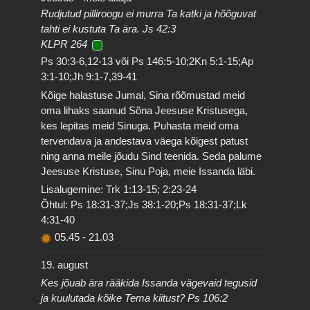
Rudjutud pilliroogu ei murra Ta katki ja hõõguvat
tahti ei kustuta Ta ära. Js 42:3
KLPR 264
Ps 30:3-6,12-13 või Ps 146:5-10;2Kn 5:1-15;Ap
3:1-10;Jh 9:1-7,39-41
Kõige halastuse Jumal, Sina rõõmustad meid
oma lihaks saanud Sõna Jeesuse Kristusega,
kes lepitas meid Sinuga. Puhasta meid oma
tervendava ja andestava väega kõigest patust
ning anna meile jõudu Sind teenida. Seda palume
Jeesuse Kristuse, Sinu Poja, meie Issanda läbi.
Lisalugemine: Trk 1:13-15; 2:23-24
Õhtul: Ps 18:31-37;Js 38:1-20;Ps 18:31-37;Lk
4:31-40
05.45
-
21.03
19. august
Kes jõuab ära rääkida Issanda vägevaid tegusid
ja kuulutada kõike Tema kiitust? Ps 106:2