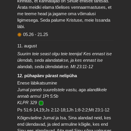
kinnitas, et kannatajad on Sinule eriliselt tähtsad.
Ärata meidki elama tõelises vennaarmastuses, et
me teeme head ja jagame oma võimalusi
ligimesega. Seda palume Kristuse, meie Issanda
läbi.
05.26
-
21.25
11. august
Suurim teie seast olgu teie teenija! Kes ennast ise
ülendab, seda alandatakse, ja kes ennast ise
alandab, seda ülendatakse. Mt 23:11-12
12. pühapäev pärast nelipüha
Enese läbikatsumine
Jumal paneb suurelistele vastu, aga alandlikele
annab armu! 1Pt 5:5b
KLPR 329
Ps 51:6-14,19;Js 2:12-18;1Jh 1:8-2:2;Mt 23:1-12
Kõigeväeline Jumal ja Isa, Sina alandad neid, kes
end ülendavad, ja oled armuline kõigile, kes end
Sinu ees alandavad. Aita meil Sinu sõna valguses