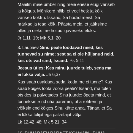
Maailm meie ümber ning meie enese elugi väriseb
ja kõigub. Mõnikord näib, et veel hetk ja kõik
variseb kokku. Issand, Sa hoolid meist, Sa
märkad ja tead kõik. Päästa meid, et jääksime
alles ja oleksime hoitud igaveseks eluks.
Jr 1,11–19; Mk 5,1–20
3. Laupäev
Sinu peale loodavad need, kes
tunnevad su nime; sest sa ei ole hüljanud neid,
kes otsivad sind, Issand.
Ps 9,11
Jeesus ütles: Kes minu juurde tuleb, seda ma
ei lükka välja.
Jh 6,37
Kas saab usaldada seda, keda me ei tunne? Kas
saab kõiges loota võõra peale? Issand, ma tulen
otsides ja palvetades Sinu juurde: õpeta mind, et
tunneksin Sind üha paremini, üha rohkem ja
võiksin end kõiges Sinu kätte anda. Tänan, et Sa
ei lükka tulijat ega palvetajat välja.
Lk 12,42–48; Mk 5,21–34