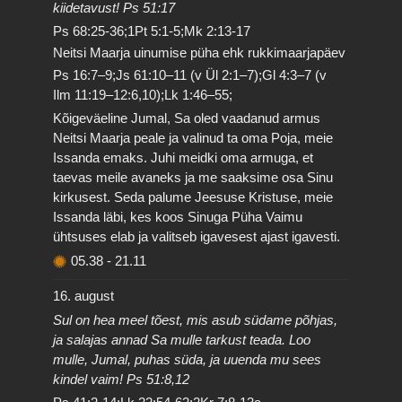
kiidetavust! Ps 51:17
Ps 68:25-36;1Pt 5:1-5;Mk 2:13-17
Neitsi Maarja uinumise püha ehk rukkimaarjapäev
Ps 16:7–9;Js 61:10–11 (v Ül 2:1–7);Gl 4:3–7 (v
Ilm 11:19–12:6,10);Lk 1:46–55;
Kõigeväeline Jumal, Sa oled vaadanud armus
Neitsi Maarja peale ja valinud ta oma Poja, meie
Issanda emaks. Juhi meidki oma armuga, et
taevas meile avaneks ja me saaksime osa Sinu
kirkusest. Seda palume Jeesuse Kristuse, meie
Issanda läbi, kes koos Sinuga Püha Vaimu
ühtsuses elab ja valitseb igavesest ajast igavesti.
05.38
-
21.11
16. august
Sul on hea meel tõest, mis asub südame põhjas,
ja salajas annad Sa mulle tarkust teada. Loo
mulle, Jumal, puhas süda, ja uuenda mu sees
kindel vaim! Ps 51:8,12