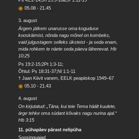
05.08
-
21.45
3. august
Ärgem jätkem unarusse oma koguduse
kooskäimist, nõnda nagu mõnel on kombeks,
vaid julgustagem selleks üksteist - ja seda enam,
mida rohkem te näete seda päeva lähenevat. Hb
10:25
Ps 19:2-15;2Pt 1:3-11;
Õhtul: Ps 18:31-37;Nl 1:1-11
† Jaan Kiivit vanem, EELK peapiiskop 1949–67
05.10
-
21.43
4. august
On kirjutatud: „Täna, kui teie Tema häält kuulete,
ärge tehke oma südant kõvaks nagu nurina ajal.“
Hb 3:15
11. pühapäev pärast nelipüha
Soosinguajad