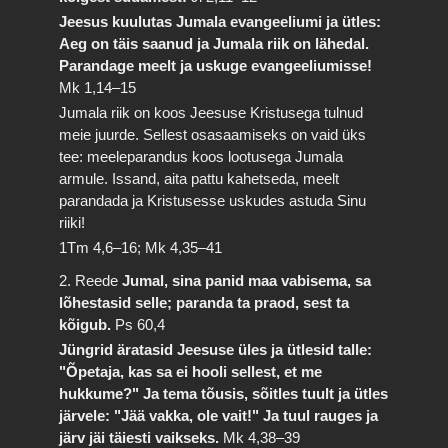
Jeesus kuulutas Jumala evangeeliumi ja ütles:
Aeg on täis saanud ja Jumala riik on lähedal.
Parandage meelt ja uskuge evangeeliumisse!
Mk 1,14–15
Jumala riik on koos Jeesuse Kristusega tulnud
meie juurde. Sellest osasaamiseks on vaid üks
tee: meeleparandus koos lootusega Jumala
armule. Issand, aita pattu kahetseda, meelt
parandada ja Kristusesse uskudes astuda Sinu
riiki!
1Tm 4,6–16; Mk 4,35–41
2. Reede
Jumal, sina panid maa vabisema, sa
lõhestasid selle; paranda ta praod, sest ta
kõigub.
Ps 60,4
Jüngrid äratasid Jeesuse üles ja ütlesid talle:
"Õpetaja, kas sa ei hooli sellest, et me
hukkume?" Ja tema tõusis, sõitles tuult ja ütles
järvele: "Jää vakka, ole vait!" Ja tuul rauges ja
järv jäi täiesti vaikseks.
Mk 4,38–39