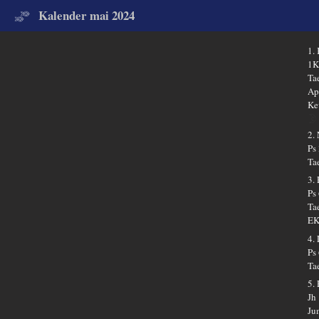
Kalender mai 2024
1.
1K
Ta
Ap
Ke
2.
Ps
Ta
3.
Ps
Ta
EK
4.
Ps
Ta
5.
Jh
Ju