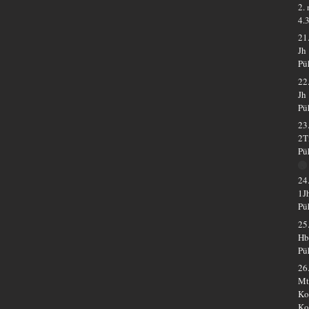
2.
4.
21
Jh
Pü
22
Jh
Pü
23
2T
Pü
24
1J
Pü
25
Hb
Pü
26
Mt
Ko
Ko