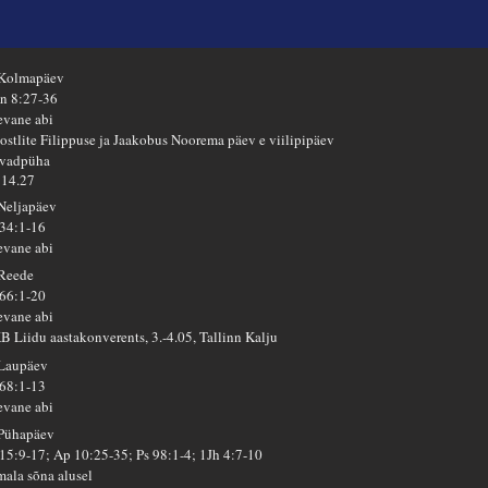
 Kolmapäev
n 8:27-36
evane abi
ostlite Filippuse ja Jaakobus Noorema päev e viilipipäev
vadpüha
14.27
 Neljapäev
 34:1-16
evane abi
 Reede
 66:1-20
evane abi
B Liidu aastakonverents, 3.-4.05, Tallinn Kalju
 Laupäev
 68:1-13
evane abi
 Pühapäev
 15:9-17; Ap 10:25-35; Ps 98:1-4; 1Jh 4:7-10
mala sõna alusel