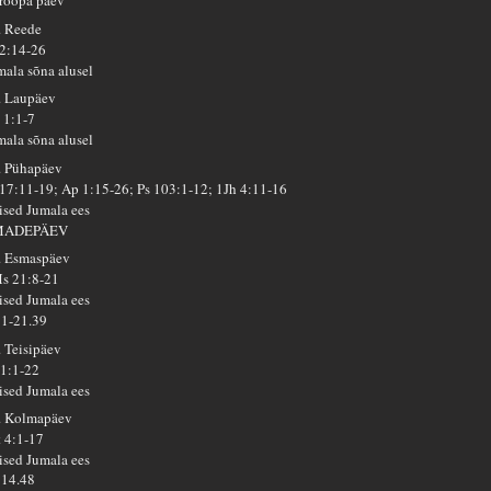
roopa päev
. Reede
 2:14-26
mala sõna alusel
. Laupäev
 1:1-7
mala sõna alusel
. Pühapäev
 17:11-19; Ap 1:15-26; Ps 103:1-12; 1Jh 4:11-16
ised Jumala ees
MADEPÄEV
. Esmaspäev
s 21:8-21
ised Jumala ees
51-21.39
. Teisipäev
 1:1-22
ised Jumala ees
. Kolmapäev
t 4:1-17
ised Jumala ees
14.48