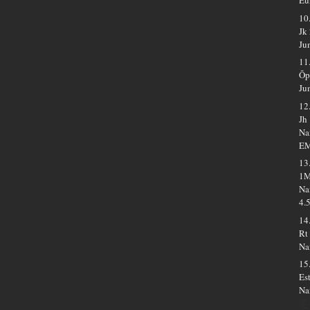
Eu
10
Jk
Ju
11
Õp
Ju
12
Jh
Na
E
13
1M
Na
4.
14
Rt
Na
15
Es
Na