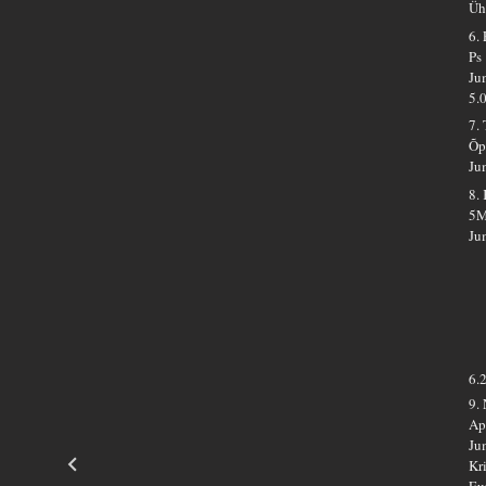
Üh
6.
Ps
Ju
5.
7.
Õp
Ju
8.
5M
Ju
6.
9.
Ap
Ju
Kr