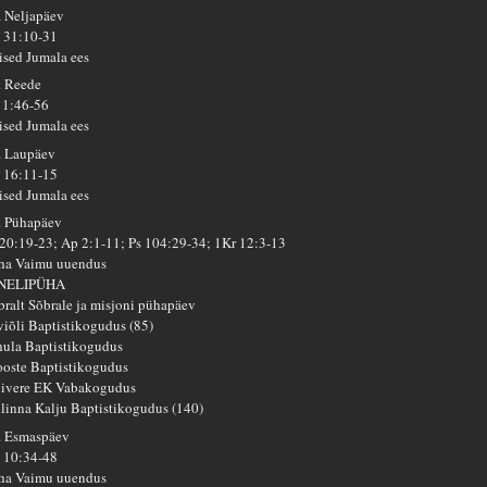
. Neljapäev
 31:10-31
ised Jumala ees
. Reede
 1:46-56
ised Jumala ees
. Laupäev
 16:11-15
ised Jumala ees
. Pühapäev
 20:19-23; Ap 2:1-11; Ps 104:29-34; 1Kr 12:3-13
ha Vaimu uuendus
 NELIPÜHA
bralt Sõbrale ja misjoni pühapäev
viõli Baptistikogudus (85)
hula Baptistikogudus
oste Baptistikogudus
livere EK Vabakogudus
llinna Kalju Baptistikogudus (140)
. Esmaspäev
 10:34-48
ha Vaimu uuendus