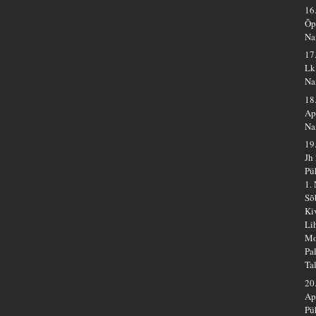
16
Õp
Na
17
Lk
Na
18
Ap
Na
19
Jh
Pü
1.
Sõ
Ki
Li
Mo
Pa
Ta
20
Ap
Pü