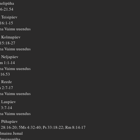
 nelipüha
36-21.54
. Teisipäev
 16:1-15
ha Vaimu uuendus
. Kolmapäev
 15:18-27
ha Vaimu uuendus
. Neljapäev
m 1:1-14
ha Vaimu uuendus
16.53
. Reede
h 2:7-17
ha Vaimu uuendus
. Laupäev
 3:7-14
ha Vaimu uuendus
. Pühapäev
 28:16-20; 5Ms 4:32-40; Ps 33:18-22; Rm 8:14-17
lmainu Jumal
lmainupüha