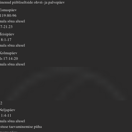
inenud piibliseltside ohvri- ja palvepäev
 Esmaspäev
 119:80-96
mala sõna alusel
07-21.23
 Teisipäev
 8:1-17
mala sõna alusel
 Kolmapäev
s 17:14-20
mala sõna alusel
22
 Neljapäev
 1:4-11
mala sõna alusel
istuse taevaminemise püha