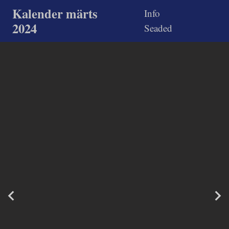
Kalender märts
Info
2024
Seaded