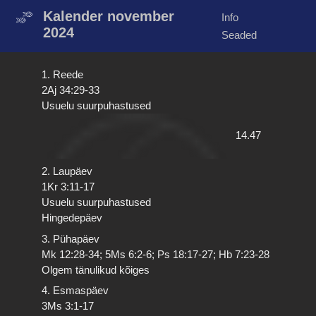
Kalender november
Info
2024
Seaded
1. Reede
2Aj 34:29-33
Usuelu suurpuhastused
14.47
2. Laupäev
1Kr 3:11-17
Usuelu suurpuhastused
Hingedepäev
3. Pühapäev
Mk 12:28-34; 5Ms 6:2-6; Ps 18:17-27; Hb 7:23-28
Olgem tänulikud kõiges
4. Esmaspäev
3Ms 3:1-17