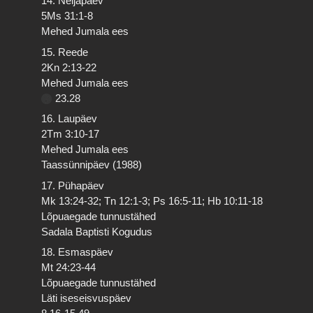
14. Neljapäev
5Ms 31:1-8
Mehed Jumala ees
15. Reede
2Kn 2:13-22
Mehed Jumala ees
23.28
16. Laupäev
2Tm 3:10-17
Mehed Jumala ees
Taassünnipäev (1988)
17. Pühapäev
Mk 13:24-32; Tn 12:1-3; Ps 16:5-11; Hb 10:11-18
Lõpuaegade tunnustähed
Sadala Baptisti Kogudus
18. Esmaspäev
Mt 24:23-44
Lõpuaegade tunnustähed
Läti iseseisvuspäev