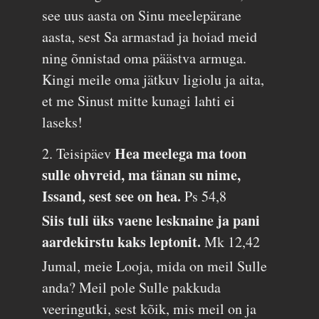
see uus aasta on Sinu meelepärane
aasta, sest Sa armastad ja hoiad meid
ning õnnistad oma päästva armuga.
Kingi meile oma jätkuv ligiolu ja aita,
et me Sinust mitte kunagi lahti ei
laseks!
Hea meelega ma toon
2. Teisipäev
sulle ohvreid, ma tänan su nime,
Issand, sest see on hea.
Ps 54,8
Siis tuli üks vaene lesknaine ja pani
aardekirstu kaks leptonit.
Mk 12,42
Jumal, meie Looja, mida on meil Sulle
anda? Meil pole Sulle pakkuda
veeringutki, sest kõik, mis meil on ja