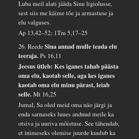
Luba meil alati jääda Sinu ligiolusse,
sest siis me käime tõe ja armastuse ja
elu valguses.
Ap 13,42–52; 1Tm 5,17–25
Sina annad mulle teada elu
26. Reede
teeraja.
Ps 16,11
Jeesus ütleb: Kes iganes tahab päästa
oma elu, kaotab selle, aga kes iganes
kaotab oma elu minu pärast, leiab
selle.
Mt 16,25
Jumal, Sa oled meid oma näo järgi ja
enda sarnaseks luues andnud meile ka
otsiva ja uuriva mõistuse. See tähendab,
et inimeseks olemise juurde kuulub ka