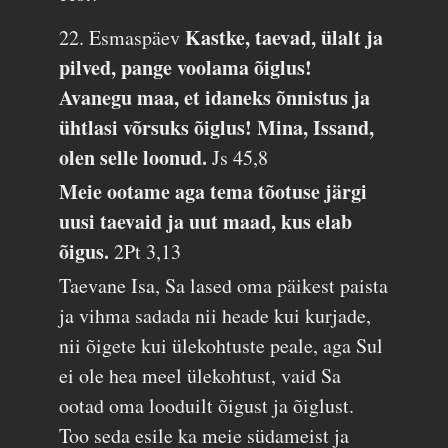
Kastke, taevad, ülalt ja
22. Esmaspäev
pilved, pange voolama õiglus!
Avanegu maa, et idaneks õnnistus ja
ühtlasi võrsuks õiglus! Mina, Issand,
olen selle loonud.
Js 45,8
Meie ootame aga tema tõotuse järgi
uusi taevaid ja uut maad, kus elab
õigus.
2Pt 3,13
Taevane Isa, Sa lased oma päikest paista
ja vihma sadada nii heade kui kurjade,
nii õigete kui ülekohtuste peale, aga Sul
ei ole hea meel ülekohtust, vaid Sa
ootad oma looduilt õigust ja õiglust.
Too seda esile ka meie südameist ja