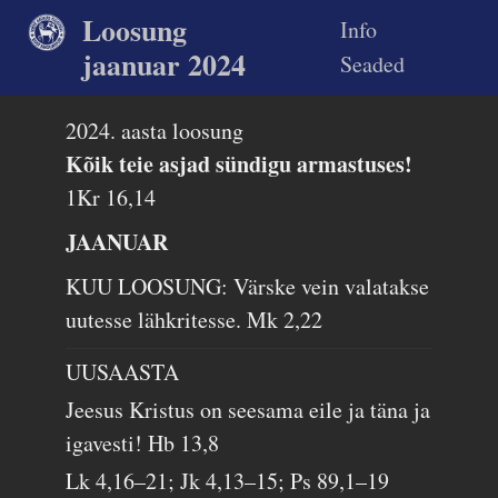
Loosung
Info
jaanuar 2024
Seaded
2024. aasta loosung
Kõik teie asjad sündigu armastuses!
1Kr 16,14
JAANUAR
KUU LOOSUNG: Värske vein valatakse
uutesse lähkritesse.
Mk 2,22
UUSAASTA
Jeesus Kristus on seesama eile ja täna ja
igavesti!
Hb 13,8
Lk 4,16–21; Jk 4,13–15; Ps 89,1–19