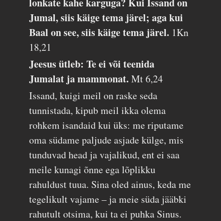
lonkate kahe karguga? Kui Issand on
Jumal, siis käige tema järel; aga kui
Baal on see, siis käige tema järel.
1Kn
18,21
Jeesus ütleb: Te ei või teenida
Jumalat ja mammonat.
Mt 6,24
Issand, kuigi meil on raske seda
tunnistada, kipub meil ikka olema
rohkem isandaid kui üks: me riputame
oma südame paljude asjade külge, mis
tunduvad head ja vajalikud, ent ei saa
meile kunagi õnne ega lõplikku
rahuldust tuua. Sina oled ainus, keda me
tegelikult vajame – ja meie süda jääbki
rahutult otsima, kui ta ei puhka Sinus.