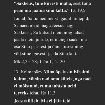
"Sakkeus, tule kiiresti maha, sest täna
pean ma jääma sinu kotta."
Lk 19,5
Jumal, Sa tunned meist igaüht nimepidi.
Sa näed meid, nagu Jeesus nägi
Sakkeust, Sa kutsud meid ning tahad
jääda meie juurde, et meiegi saaksime
osa Sinu päästest ja õnnistusest ning
võiksime igavesti jääda Sinu kotta.
Mk 2,23–28; 1Tm 1,12–20
Mina õpetasin Efraimi
17. Kolmapäev
käima, võtsin nad oma kätele, aga nad
ei mõistnud, et ma tahtsin neid
terveks teha.
Ho 11,3
Jeesus ütleb: Ma ei jäta teid