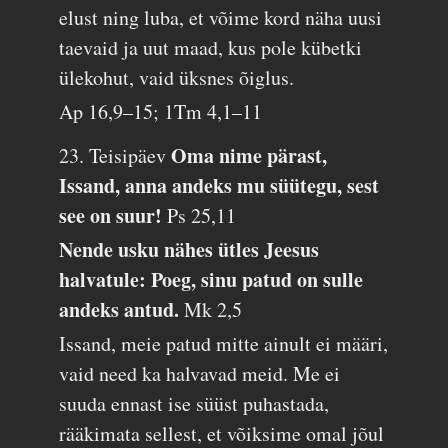
elust ning luba, et võime kord näha uusi
taevaid ja uut maad, kus pole kübetki
ülekohut, vaid üksnes õiglus.
Ap 16,9–15; 1Tm 4,1–11
Oma nime pärast,
23. Teisipäev
Issand, anna andeks mu süütegu, sest
see on suur!
Ps 25,11
Nende usku nähes ütles Jeesus
halvatule: Poeg, sinu patud on sulle
andeks antud.
Mk 2,5
Issand, meie patud mitte ainult ei määri,
vaid need ka halvavad meid. Me ei
suuda ennast ise süüst puhastada,
rääkimata sellest, et võiksime omal jõul