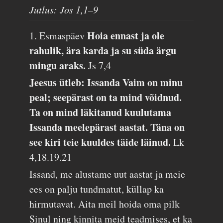
Jutlus: Jos 1,1–9
Hoia ennast ja ole
1. Esmaspäev
rahulik, ära karda ja su süda ärgu
mingu araks.
Js 7,4
Jeesus ütleb: Issanda Vaim on minu
peal; seepärast on ta mind võidnud.
Ta on mind läkitanud kuulutama
Issanda meelepärast aastat. Täna on
see kiri teie kuuldes täide läinud.
Lk
4,18.19.21
Issand, me alustame uut aastat ja meie
ees on palju tundmatut, küllap ka
hirmutavat. Aita meil hoida oma pilk
Sinul ning kinnita meid teadmises, et ka