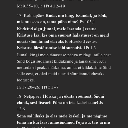
Mt 9,35–10,1; 1Pt 4,12–19
Kiida, mu hing, Issandat, ja kõik,
17. Kolmapäev
mis mu sees on, tema püha nime!
Ps 103,1
Kiidetud olgu Jumal, meie Issanda Jeesuse
Kristuse Isa, kes oma suurest halastusest on meid
uuesti sünnitanud elavaks lootuseks Jeesuse
Kristuse ülestõusmise läbi surnuist.
1Pt 1,3
Jumal, kingi meie tänasesse päeva midagi, mille eest
Sind kogu südamest kiidaksime ja tänaksime. Kui
me seda ei peaks märkama, anna, et kiidaksime Sind
selle eest, et oled meid uuesti sünnitanud elavaks
lootuseks.
Jh 17,20–26; 1Pt 5,1–7
Hõiska ja rõkata rõõmust, Siioni
18. Neljapäev
elanik, sest Iisraeli Püha on teie keskel suur!
Js
12,6
Sõna sai lihaks ja elas meie keskel, ja me nägime
tema au kui Isast ainusündinud Poja au, täis armu