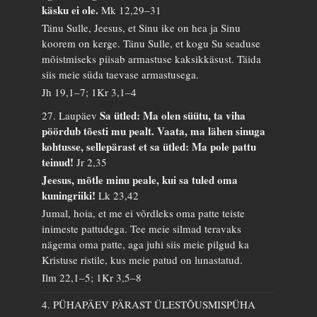
käsku ei ole.
Mk 12,29–31
Tänu Sulle, Jeesus, et Sinu ike on hea ja Sinu
koorem on kerge. Tänu Sulle, et kogu Su seaduse
mõistmiseks piisab armastuse kaksikkäsust. Täida
siis meie süda taevase armastusega.
Jh 19,1–7; 1Kr 3,1–4
Sa ütled: Ma olen süütu, ta viha
27. Laupäev
pöördub tõesti mu pealt. Vaata, ma lähen sinuga
kohtusse, sellepärast et sa ütled: Ma pole pattu
teinud!
Jr 2,35
Jeesus, mõtle minu peale, kui sa tuled oma
kuningriiki!
Lk 23,42
Jumal, hoia, et me ei võrdleks oma patte teiste
inimeste pattudega. Tee meie silmad teravaks
nägema oma patte, aga juhi siis meie pilgud ka
Kristuse ristile, kus meie patud on lunastatud.
Ilm 22,1–5; 1Kr 3,5–8
4. PÜHAPÄEV PÄRAST ÜLESTÕUSMISPÜHA