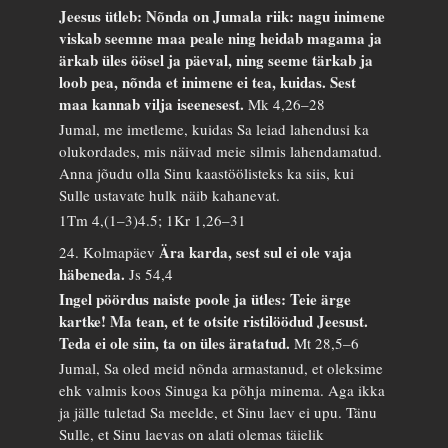
Jeesus ütleb: Nõnda on Jumala riik: nagu inimene
viskab seemne maa peale ning heidab magama ja
ärkab üles öösel ja päeval, ning seeme tärkab ja
loob pea, nõnda et inimene ei tea, kuidas. Sest
maa kannab vilja iseenesest.
Mk 4,26–28
Jumal, me imetleme, kuidas Sa leiad lahendusi ka
olukordades, mis näivad meie silmis lahendamatud.
Anna jõudu olla Sinu kaastöölisteks ka siis, kui
Sulle ustavate hulk näib kahanevat.
1Tm 4,(1–3)4.5; 1Kr 1,26–31
Ära karda, sest sul ei ole vaja
24. Kolmapäev
häbeneda.
Js 54,4
Ingel pöördus naiste poole ja ütles: Teie ärge
kartke! Ma tean, et te otsite ristilöödud Jeesust.
Teda ei ole siin, ta on üles äratatud.
Mt 28,5–6
Jumal, Sa oled meid nõnda armastanud, et oleksime
ehk valmis koos Sinuga ka põhja minema. Aga ikka
ja jälle tuletad Sa meelde, et Sinu laev ei upu. Tänu
Sulle, et Sinu laevas on alati olemas täielik