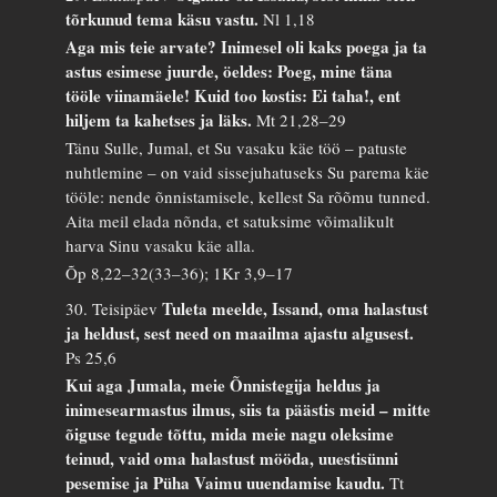
tõrkunud tema käsu vastu.
Nl 1,18
Aga mis teie arvate? Inimesel oli kaks poega ja ta
astus esimese juurde, öeldes: Poeg, mine täna
tööle viinamäele! Kuid too kostis: Ei taha!, ent
hiljem ta kahetses ja läks.
Mt 21,28–29
Tänu Sulle, Jumal, et Su vasaku käe töö – patuste
nuhtlemine – on vaid sissejuhatuseks Su parema käe
tööle: nende õnnistamisele, kellest Sa rõõmu tunned.
Aita meil elada nõnda, et satuksime võimalikult
harva Sinu vasaku käe alla.
Õp 8,22–32(33–36); 1Kr 3,9–17
Tuleta meelde, Issand, oma halastust
30. Teisipäev
ja heldust, sest need on maailma ajastu algusest.
Ps 25,6
Kui aga Jumala, meie Õnnistegija heldus ja
inimesearmastus ilmus, siis ta päästis meid – mitte
õiguse tegude tõttu, mida meie nagu oleksime
teinud, vaid oma halastust mööda, uuestisünni
pesemise ja Püha Vaimu uuendamise kaudu.
Tt