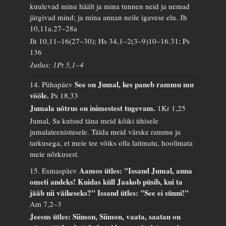
kuulevad minu häält ja mina tunnen neid ja nemad
järgivad mind; ja mina annan neile igavese elu.
Jh
10,11a.27–28a
Jh 10,11–16(27–30); Hs 34,1–2(3–9)10–16.31; Ps
136
Jutlus: 1Pt 5,1–4
See on Jumal, kes paneb rammu mu
14. Pühapäev
vööle.
Ps 18,33
Jumala nõtrus on inimestest tugevam.
1Kr 1,25
Jumal, Sa kutsud täna meid kõiki ühisele
jumalateenistusele. Täida meid värske rammu ja
tarkusega, et meie tee võiks olla laitmatu, hoolimata
meie nõrkusest.
Aamos ütles: "Issand Jumal, anna
15. Esmaspäev
ometi andeks! Kuidas küll Jaakob püsib, kui ta
jääb nii väikeseks?" Issand ütles: "See ei sünni!"
Am 7,2–3
Jeesus ütles: Siimon, Siimon, vaata, saatan on