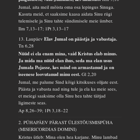
Jumal, aita meil mõista oma osa lepingus Sinuga.
Kasuta meid, et saaksime kaasa aidata Sinu riigi
tulemisele ja Sinu tahte sündimisele meie ümber.
Ilm 7,13–17; 1Pt 3,13–17
Elav Jumal on päästja ja vabastaja.
13. Laupäev
Tn 6,28
Nüüd ei ela enam mina, vaid Kristus elab minus.
Ja mida ma nüüd elan ihus, seda ma elan usus
Jumala Pojasse, kes mind on armastanud ja on
iseenese loovutanud minu eest.
Gl 2,20
Jumal, me palume Sind kõigi kitsikuses olijate eest.
Päästa ja vabasta nad ning tule ja ela ka meie sees,
et meiegi saaksime olla Sinu hea tahte täitjad
ligimeste seas.
Ap 8,26–39; 1Pt 3,18–22
2. PÜHAPÄEV PÄRAST ÜLESTÕUSMISPÜHA
(MISERICORDIAS DOMINI)
Kristus ütleb: Mina olen hea karjane. Minu lambad