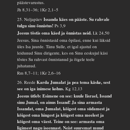
päästevarustus.
Jh 8,31–36; 1Kr 2,1–5
Issanda käes on pääste. Su rahvale
25. Neljapäev
tulgu sinu õnnistus!
Ps 3,9
Jeesus tõstis oma käed ja õnnistas neid.
Lk 24,50
Jeesus, Sina õnnistasid oma õpilasi, enne kui läksid
üles Isa juurde. Tänu Sulle, et igal ajastul on
leidunud Sinu dirigente, kes on Sinu eeskujul käsi
tõstes Su rahvast õnnistanud ja õigele teele
juhatanud.
Rm 8,7–11; 1Kr 2,6–16
Karda Jumalat ja pea tema käske, sest
26. Reede
see on iga inimese kohus.
Kg 12,13
Jeesus ütleb: Esimene on see: kuule Iisrael, Issand
sinu Jumal, on ainus Issand! Ja sina armasta
Issandat, oma Jumalat, kõigest oma südamest ja
kõigest oma hingest ja kõigest oma meelest ja
kõigest oma väest. Teine on see: armasta oma
ligimest nagu iseennast. Neist suuremat muud