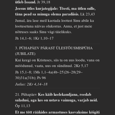
ütleb Issand.
Jr 39,18
Jeesus ütles kurjategijale: Tõesti, ma ütlen sulle,
täna pead sa minuga olema paradiisis.
Lk 23,43
Jumal, ära lase meil kaotada lootust Sinu abile ka
lootusetuna näivas olukorras. Anna, et just meie
nõtruses saaks Sinu vägi täielikuks.
Jh 14,1–6; 1Kr 1,10–17
3. PÜHAPÄEV PÄRAST ÜLESTÕUSMISPÜHA
(JUBILATE)
Kui keegi on Kristuses, siis ta on uus loodu, vana on
möödunud, vaata, uus on sündinud.
2Kr 5,17
Jh 15,1–8; 1Ms 1,1–4a(4b–25)26–28(29–
30)31a(31b); Ps 96
Jutlus: 2Kr 4,14–18
Kes käib keelekandjana, reedab
21. Pühapäev
saladusi, aga kes on ustava vaimuga, varjab neid.
Õp 11,13
Et me tõtt rääkides armastuses kasvaksime kõigiti