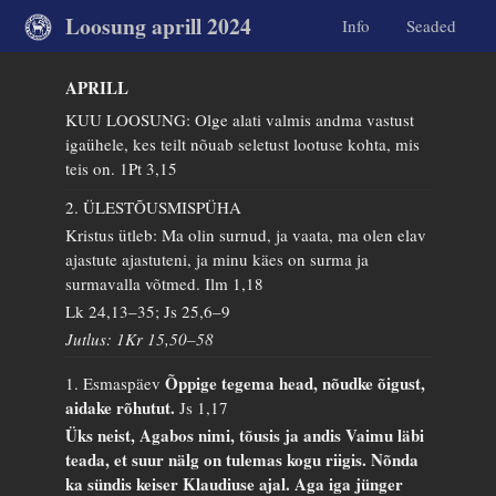
Loosung aprill 2024
Info
Seaded
APRILL
KUU LOOSUNG: Olge alati valmis andma vastust
igaühele, kes teilt nõuab seletust lootuse kohta, mis
teis on.
1Pt 3,15
2. ÜLESTÕUSMISPÜHA
Kristus ütleb: Ma olin surnud, ja vaata, ma olen elav
ajastute ajastuteni, ja minu käes on surma ja
surmavalla võtmed.
Ilm 1,18
Lk 24,13–35; Js 25,6–9
Jutlus: 1Kr 15,50–58
Õppige tegema head, nõudke õigust,
1. Esmaspäev
aidake rõhutut.
Js 1,17
Üks neist, Agabos nimi, tõusis ja andis Vaimu läbi
teada, et suur nälg on tulemas kogu riigis. Nõnda
ka sündis keiser Klaudiuse ajal. Aga iga jünger