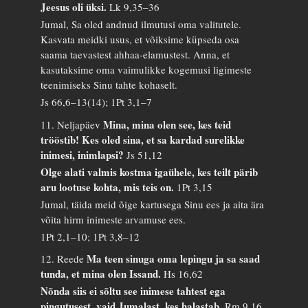
Jeesus oli üksi.
Lk 9,35–36
Jumal, Sa oled andnud ilmutusi oma valitutele.
Kasvata meidki usus, et võiksime küpseda osa
saama taevastest ahhaa-elamustest. Anna, et
kasutaksime oma vaimulikke kogemusi ligimeste
teenimiseks Sinu tahte kohaselt.
Js 66,6–13(14); 1Pt 3,1–7
Mina, mina olen see, kes teid
11. Neljapäev
trööstib! Kes oled sina, et sa kardad surelikke
inimesi, inimlapsi?
Js 51,12
Olge alati valmis kostma igaühele, kes teilt pärib
aru lootuse kohta, mis teis on.
1Pt 3,15
Jumal, täida meid õige kartusega Sinu ees ja aita ära
võita hirm inimeste arvamuse ees.
1Pt 2,1–10; 1Pt 3,8–12
Ma teen sinuga oma lepingu ja sa saad
12. Reede
tunda, et mina olen Issand.
Hs 16,62
Nõnda siis ei sõltu see inimese tahtest ega
pingutusest, vaid Jumalast, kes halastab.
Rm 9,16