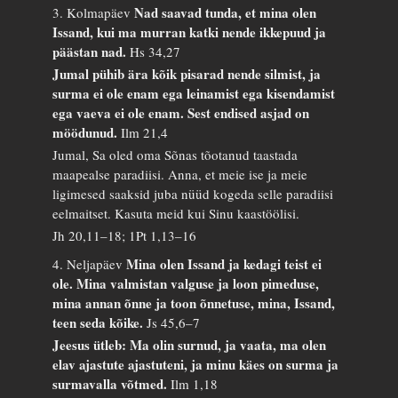
Nad saavad tunda, et mina olen
3. Kolmapäev
Issand, kui ma murran katki nende ikkepuud ja
päästan nad.
Hs 34,27
Jumal pühib ära kõik pisarad nende silmist, ja
surma ei ole enam ega leinamist ega kisendamist
ega vaeva ei ole enam. Sest endised asjad on
möödunud.
Ilm 21,4
Jumal, Sa oled oma Sõnas tõotanud taastada
maapealse paradiisi. Anna, et meie ise ja meie
ligimesed saaksid juba nüüd kogeda selle paradiisi
eelmaitset. Kasuta meid kui Sinu kaastöölisi.
Jh 20,11–18; 1Pt 1,13–16
Mina olen Issand ja kedagi teist ei
4. Neljapäev
ole. Mina valmistan valguse ja loon pimeduse,
mina annan õnne ja toon õnnetuse, mina, Issand,
teen seda kõike.
Js 45,6–7
Jeesus ütleb: Ma olin surnud, ja vaata, ma olen
elav ajastute ajastuteni, ja minu käes on surma ja
surmavalla võtmed.
Ilm 1,18