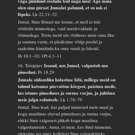
väga püüdnud sõeluda teid nagu nisu! Aga mina
olen sinu pärast Jumalat palunud, et su usk ei
lõpeks.
Lk 22,31–32
Jumal, Sinu Sõnast me loeme, et meil ei tule
võidelda inimestega, vaid meelevaldade ja
võimudega. Toeta meid siis võitluses meie oma liha
ja saatana vastu, et püsiksime võitja poolel ja
saaksime kinnitada ka oma vendi ja õdesid.
Jh 10,1–10; 1Pt 4,1–11
Issand, mu Jumal, valgustab mu
16. Teisipäev
pimedust.
Ps 18,29
Jumala südamliku halastuse läbi, millega meid on
tulnud katsuma päevatõus kõrgest, paistma meile,
kes istume pimeduses ja surma varjus, ja juhtima
meie jalgu rahuteele.
Lk 1,78–79
Jumal, Sina tead, kui paljud inimesed meie maal ja
kogu maailmas elavad pimeduses ja surma varjus,
ehkki Sinu valgusest jätkub kogu maailma
valgustamiseks. Anna, et meie, kes Sind tunneme,
oleksime iga päev kellelegi Sinu valguskiireks.