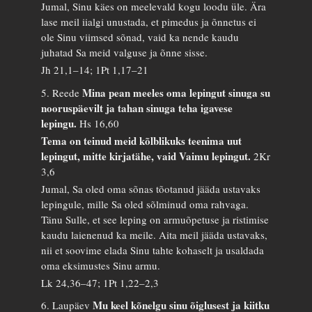
Jumal, Sinu käes on meelevald kogu loodu üle. Ära
lase meil iialgi unustada, et pimedus ja õnnetus ei
ole Sinu viimsed sõnad, vaid ka nende kaudu
juhatad Sa meid valguse ja õnne sisse.
Jh 21,1–14; 1Pt 1,17–21
Mina pean meeles oma lepingut sinuga su
5. Reede
nooruspäevilt ja tahan sinuga teha igavese
lepingu.
Hs 16,60
Tema on teinud meid kõlblikuks teenima uut
lepingut, mitte kirjatähe, vaid Vaimu lepingut.
2Kr
3,6
Jumal, Sa oled oma sõnas tõotanud jääda ustavaks
lepingule, mille Sa oled sõlminud oma rahvaga.
Tänu Sulle, et see leping on armuõpetuse ja ristimise
kaudu laienenud ka meile. Aita meil jääda ustavaks,
nii et soovime elada Sinu tahte kohaselt ja usaldada
oma eksimustes Sinu armu.
Lk 24,36–47; 1Pt 1,22–2,3
Mu keel kõnelgu sinu õiglusest ja kiitku
6. Laupäev