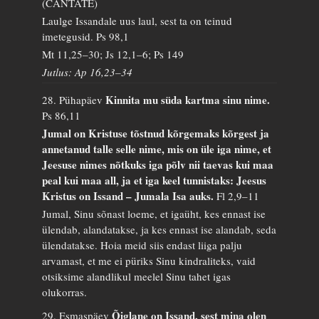
(CANTATE)
Laulge Issandale uus laul, sest ta on teinud
imetegusid.
Ps 98,1
Mt 11,25–30; Js 12,1–6; Ps 149
Jutlus: Ap 16,23–34
Kinnita mu süda kartma sinu nime.
28. Pühapäev
Ps 86,11
Jumal on Kristuse tõstnud kõrgemaks kõrgest ja
annetanud talle selle nime, mis on üle iga nime, et
Jeesuse nimes nõtkuks iga põlv nii taevas kui maa
peal kui maa all, ja et iga keel tunnistaks: Jeesus
Kristus on Issand – Jumala Isa auks.
Fl 2,9–11
Jumal, Sinu sõnast loeme, et igaüht, kes ennast ise
ülendab, alandatakse, ja kes ennast ise alandab, seda
ülendatakse. Hoia meid siis endast liiga palju
arvamast, et me ei püriks Sinu kindraliteks, vaid
otsiksime alandlikul meelel Sinu tahet igas
olukorras.
Õiglane on Issand, sest mina olen
29. Esmaspäev