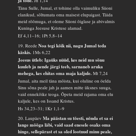
ja tõde.
Jh 1,14
Tänu Sulle, Jumal, et tohime olla vaimuliku Siioni
elanikud, sõltumata oma maisest elupaigast. Täida
meid rõõmuga, et oleme Siioni õiglase ja abivalmis
Kuninga Jeesuse Kristuse alamad.
Ef 4,11–16; 1Pt 5,8–14
Noa tegi kõik nii, nagu Jumal teda
19. Reede
käskis.
1Ms 6,22
Jeesus ütleb: Igaüks nüüd, kes neid mu sõnu
kuuleb ja nende järgi teeb, sarnaneb aruka
mehega, kes ehitas oma maja kaljule.
Mt 7,24
Jumal, aita meil täna mõista, kui oluline on öelda
Sinu sõna peale jah ja aamen mitte üksnes suuga,
vaid ennekõike teoga. Õpeta meid rajama oma elu
kaljule, kes on Issand Kristus.
Hs 34,23–31; 1Kr 1,1–9
Ma päästan su tõesti, nõnda et sa ei
20. Laupäev
lange mõõga läbi, vaid saad enesele osaks oma
hinge, sellepärast et sa oled lootnud minu peale,