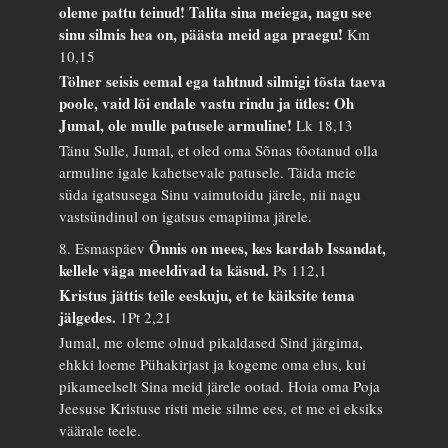
oleme pattu teinud! Talita sina meiega, nagu see
sinu silmis hea on, päästa meid aga praegu!
Km
10,15
Tölner seisis eemal ega tahtnud silmigi tõsta taeva
poole, vaid lõi endale vastu rindu ja ütles: Oh
Jumal, ole mulle patusele armuline!
Lk 18,13
Tänu Sulle, Jumal, et oled oma Sõnas tõotanud olla
armuline igale kahetsevale patusele. Täida meie
süda igatsusega Sinu vaimutoidu järele, nii nagu
vastsündinul on igatsus emapiima järele.
Õnnis on mees, kes kardab Issandat,
8. Esmaspäev
kellele väga meeldivad ta käsud.
Ps 112,1
Kristus jättis teile eeskuju, et te käiksite tema
jälgedes.
1Pt 2,21
Jumal, me oleme olnud pikaldased Sind järgima,
ehkki loeme Pühakirjast ja kogeme oma elus, kui
pikameelselt Sina meid järele ootad. Hoia oma Poja
Jeesuse Kristuse risti meie silme ees, et me ei eksiks
väärale teele.