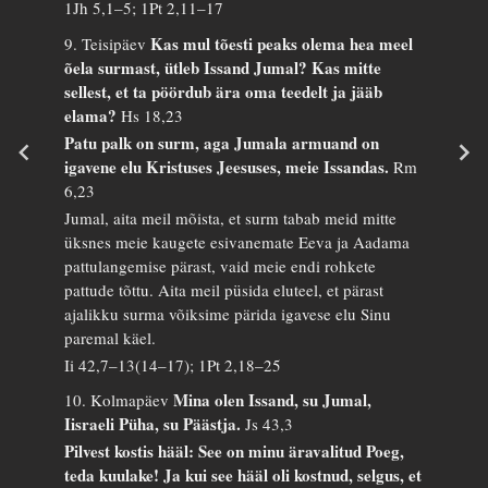
1Jh 5,1–5; 1Pt 2,11–17
Kas mul tõesti peaks olema hea meel
9. Teisipäev
õela surmast, ütleb Issand Jumal? Kas mitte
sellest, et ta pöördub ära oma teedelt ja jääb
elama?
Hs 18,23
Patu palk on surm, aga Jumala armuand on
igavene elu Kristuses Jeesuses, meie Issandas.
Rm
6,23
Jumal, aita meil mõista, et surm tabab meid mitte
üksnes meie kaugete esivanemate Eeva ja Aadama
pattulangemise pärast, vaid meie endi rohkete
pattude tõttu. Aita meil püsida eluteel, et pärast
ajalikku surma võiksime pärida igavese elu Sinu
paremal käel.
Ii 42,7–13(14–17); 1Pt 2,18–25
Mina olen Issand, su Jumal,
10. Kolmapäev
Iisraeli Püha, su Päästja.
Js 43,3
Pilvest kostis hääl: See on minu äravalitud Poeg,
teda kuulake! Ja kui see hääl oli kostnud, selgus, et