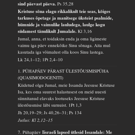
sind päevast päeva.
Ps 35,28
Kristuse sõna elagu rikkalikult teie seas, kõiges
tarkuses õpetage ja manitsege üksteist psalmide,
hümnide ja vaimulike lauludega, laulge kogu
südamest tänulikult Jumalale.
Kl 3,16
Jumal, anna, et toidaksin enda ja oma ligimeste
vaimu iga päev ennekõike Sinu sõnaga. Aita mul
kasutada iga võimalust olla koos Sinu lastega.
Lk 24,1–12; 1Pt 2,4–10
1. PÜHAPÄEV PÄRAST ÜLESTÕUSMISPÜHA
(QUASIMODOGENITI)
Kiidetud olgu Jumal, meie Issanda Jeesuse Kristuse
Isa, kes oma suurest halastusest on meid uuesti
sünnitanud elavaks lootuseks Jeesuse Kristuse
ülestõusmise läbi surnuist.
1Pt 1,3
Jh 20,19–29; Js 40,26–31; Ps 134
Jutlus: Kl 2,12–15
Iisraeli lapsed ütlesid Issandale: Me
7. Pühapäev