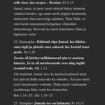
selle sisse, kes on pea – Kristus.
Ef 4,15
Jumal, anna, et meie suud oleksid lukus inimeste
saladusi hoides, aga anna meile julgust kuulutada
inimestele Sinu taevariigi saladusi. Tänu Sulle, et
oled meid armastanud kõrgeima võimaliku
armastusega. Kasvata ka meid armastuses Sinu ja
ligimeste vastu.
Kiidetud olgu Jumal, kes läkitas
22. Esmaspäev
oma ingli ja päästis oma sulased, kes lootsid tema
peale.
Tn 3,28
Jeesus oli kõrbes nelikümmend päeva saatana
kiusata. Ja ta oli metsloomade seas ning inglid
teenisid teda.
Mk 1,13
Ole kiidetud, Jumal, kes Sa imeliselt päästad neid,
kes jäävad Sulle ustavaks ka ohtudes. Ära lase meie
usul eluraskustes vaibuda. Täida meid vankumatu
usaldusega Sinu vastu ka surmaohus.
Rm 1,18–25; 1Kr 1,18–25
Jumala tee on laitmatu.
23. Teisipäev
Ps 18,31