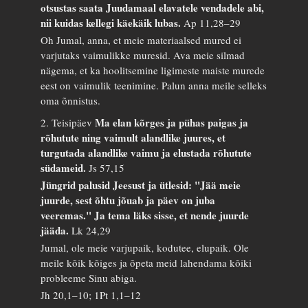
otsustas saata Juudamaal elavatele vendadele abi,
nii kuidas kellegi käekäik lubas.
Ap 11,28–29
Oh Jumal, anna, et meie materiaalsed mured ei
varjutaks vaimulikke muresid. Ava meie silmad
nägema, et ka hoolitsemine ligimeste maiste murede
eest on vaimulik teenimine. Palun anna meile selleks
oma õnnistus.
Ma elan kõrges ja pühas paigas ja
2. Teisipäev
rõhutute ning vaimult alandlike juures, et
turgutada alandlike vaimu ja elustada rõhutute
südameid.
Js 57,15
Jüngrid palusid Jeesust ja ütlesid: "Jää meie
juurde, sest õhtu jõuab ja päev on juba
veeremas." Ja tema läks sisse, et nende juurde
jääda.
Lk 24,29
Jumal, ole meie varjupaik, kodutee, elupaik. Ole
meile kõik kõiges ja õpeta meid lahendama kõiki
probleeme Sinu abiga.
Jh 20,1–10; 1Pt 1,1–12