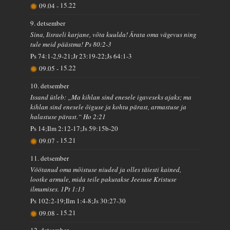
09.04
-
15.22
9. detsember
Sina, Iisraeli karjane, võta kuulda! Ärata oma vägevus ning
tule meid päästma! Ps 80:2-3
Ps 74:1-2,9-21;Jr 23:19-22;Js 64:1-3
09.05
-
15.22
10. detsember
Issand ütleb: „Ma kihlan sind enesele igaveseks ajaks; ma
kihlan sind enesele õiguse ja kohtu pärast, armastuse ja
halastuse pärast.“ Ho 2:21
Ps 14;Ilm 2:12-17;Js 59:15b-20
09.07
-
15.21
11. detsember
Vöötanud oma mõistuse niuded ja olles täiesti kained,
lootke armule, mida teile pakutakse Jeesuse Kristuse
ilmumises. 1Pt 1:13
Ps 102:2-19;Ilm 1:4-8;Js 30:27-30
09.08
-
15.21