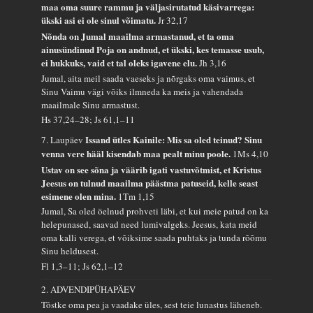
maa oma suure rammu ja väljasirutatud käsivarrega:
ükski asi ei ole sinul võimatu.
Jr 32,17
Nõnda on Jumal maailma armastanud, et ta oma
ainusündinud Poja on andnud, et ükski, kes temasse usub,
ei hukkuks, vaid et tal oleks igavene elu.
Jh 3,16
Jumal, aita meil saada vaeseks ja nõrgaks oma vaimus, et
Sinu Vaimu vägi võiks ilmneda ka meis ja vahendada
maailmale Sinu armastust.
Hs 37,24–28; Js 61,1–11
Issand ütles Kainile: Mis sa oled teinud? Sinu
7. Laupäev
venna vere hääl kisendab maa pealt minu poole.
1Ms 4,10
Ustav on see sõna ja väärib igati vastuvõtmist, et Kristus
Jeesus on tulnud maailma päästma patuseid, kelle seast
esimene olen mina.
1Tm 1,15
Jumal, Sa oled öelnud prohveti läbi, et kui meie patud on ka
helepunased, saavad need lumivalgeks. Jeesus, kata meid
oma kalli verega, et võiksime saada puhtaks ja tunda rõõmu
Sinu heldusest.
Fl 1,3–11; Js 62,1–12
2. ADVENDIPÜHAPÄEV
Tõstke oma pea ja vaadake üles, sest teie lunastus läheneb.