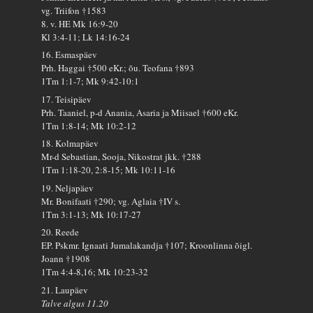
vg. Triifon †1583
8. v. HE Mk 16:9-20
Kl 3:4-11; Lk 14:16-24
16. Esmaspäev
Prh. Haggai †500 eKr.; õu. Teofana †893
1Tm 1:1-7; Mk 9:42-10:1
17. Teisipäev
Prh. Taaniel, p-d Anania, Asaria ja Miisael †600 eKr.
1Tm 1:8-14; Mk 10:2-12
18. Kolmapäev
Mr-d Sebastian, Sooja, Nikostrat jkk. †288
1Tm 1:18-20, 2:8-15; Mk 10:11-16
19. Neljapäev
Mr. Bonifaati †290; vg. Aglaia †IV s.
1Tm 3:1-13; Mk 10:17-27
20. Reede
EP. Pskmr. Ignaati Jumalakandja †107; Kroonlinna õigl.
Joann †1908
1Tm 4:4-8,16; Mk 10:23-32
21. Laupäev
Talve algus 11.20