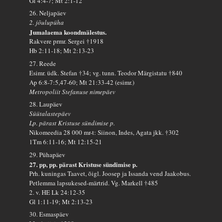
Gl 4:4-7; Mt 2:1-12
26. Neljapäev
2. jõulupüha
Jumalaema koondmälestus.
Rakvere prmr. Sergei †1918
Hb 2:11-18; Mt 2:13-23
27. Reede
Esimr. üdk. Stefan †34; vg. tunn. Teodor Märgistatu †840
Ap 6:8-7:5,47-60; Mt 21:33-42 (esimr.)
Metropoliit Stefanuse nimepäev
28. Laupäev
Süütalastepäev
Lp. pärast Kristuse sündimise p.
Nikomeedia 28 000 mr-t: Siinon, Indes, Agata jkk. †302
1Tm 6:11-16; Mt 12:15-21
29. Pühapäev
27. pp, pp. pärast Kristuse sündimise p.
Prh. kuningas Taavet, õigl. Joosep ja Issanda vend Jaakobus.
Petlemma lapsukesed-märtrid. Vg. Markell †485
2. v. HE Lk 24:12-35
Gl 1:11-19; Mt 2:13-23
30. Esmaspäev