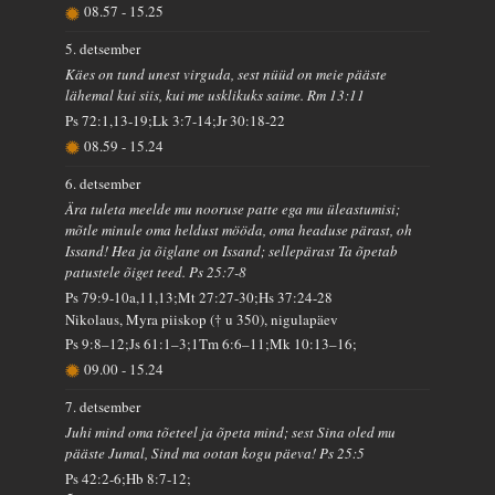
08.57
-
15.25
5. detsember
Käes on tund unest virguda, sest nüüd on meie pääste
lähemal kui siis, kui me usklikuks saime. Rm 13:11
Ps 72:1,13-19;Lk 3:7-14;Jr 30:18-22
08.59
-
15.24
6. detsember
Ära tuleta meelde mu nooruse patte ega mu üleastumisi;
mõtle minule oma heldust mööda, oma headuse pärast, oh
Issand! Hea ja õiglane on Issand; sellepärast Ta õpetab
patustele õiget teed. Ps 25:7-8
Ps 79:9-10a,11,13;Mt 27:27-30;Hs 37:24-28
Nikolaus, Myra piiskop († u 350), nigulapäev
Ps 9:8–12;Js 61:1–3;1Tm 6:6–11;Mk 10:13–16;
09.00
-
15.24
7. detsember
Juhi mind oma tõeteel ja õpeta mind; sest Sina oled mu
pääste Jumal, Sind ma ootan kogu päeva! Ps 25:5
Ps 42:2-6;Hb 8:7-12;