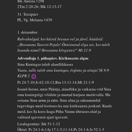
Mr. Aniisia †298
2Tm 2:20-26; Mk 12:13-17
31. Teisipäev
PL. Vg. Melania †439
1. detsember
Rahvahulgad, kes käisid Jeesuse eel ja järel, hüüdsid:
„Hoosanna Taaveti Pojale! Õnnistatud olgu see, kes tuleb
Issanda nimel! Hoosanna kõrgustes!“ Mt 21:9
Advendiaja 1. pühapäev. Kirikuaasta algus
Sinu Kuningas tuleb alandlikkuses
Vaata, sulle tuleb sinu kuningas, õiglane ja aitaja! Sk 9:9
KLPR 2
Ps 24:7-10;Js 62:10-12;Rm 13:11-14;Mt 21:1-9
Issand Jeesus, meie Päästja, alandliku ja vaiksena viid Sina
oma kuningriigi võidule ja murrad kurjuse meelevalla. Me
ootame Sinu armu ja rahu. Sinu sõna ja sakramendid
tugevdagu meid lootuses ka uue kirikuaasta jooksul. Kuule
meid, kes Sa koos Isaga Püha Vaimu ühtsuses elad ja
valitsed igavesest ajast igavesti.
Lisalugemine: Srk 51:1-12
Õhtul: Ps 24:1-6;1Aj 17:1-5,11-14;Ps 24:1-6;Js 52:1-3