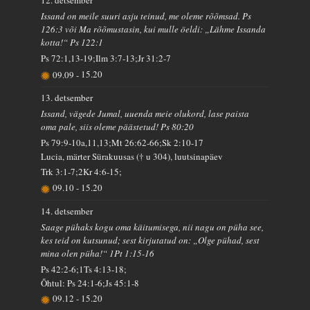
12. detsember
Issand on meile suuri asju teinud, me oleme rõõmsad. Ps
126:3 või Ma rõõmustasin, kui mulle öeldi: „Lähme Issanda
kotta!“ Ps 122:1
Ps 72:1,13-19;Ilm 3:7-13;Jr 31:2-7
09.09
-
15.20
13. detsember
Issand, vägede Jumal, uuenda meie olukord, lase paista
oma pale, siis oleme päästetud! Ps 80:20
Ps 79:9-10a,11,13;Mt 26:62-66;Sk 2:10-17
Lucia, märter Sürakuusas († u 304), luutsinapäev
Trk 3:1-7;2Kr 4:6-15;
09.10
-
15.20
14. detsember
Saage pühaks kogu oma käitumisega, nii nagu on püha see,
kes teid on kutsunud; sest kirjutatud on: „Olge pühad, sest
mina olen püha!“ 1Pt 1:15-16
Ps 42:2-6;1Ts 4:13-18;
Õhtul: Ps 24:1-6;Js 45:1-8
09.12
-
15.20