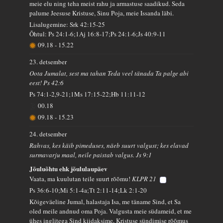
meie elu ning teha meist rahu ja armastuse saadikud. Seda
palume Jeesuse Kristuse, Sinu Poja, meie Issanda läbi.
Lisalugemine: Srk 42:15-25
Õhtul: Ps 24:1-6;1Aj 16:8-17;Ps 24:1-6;Js 40:9-11
09.18
-
15.22
23. detsember
Oota Jumalat, sest ma tahan Teda veel tänada Ta palge abi
eest! Ps 42:6
Ps 74:1-2,9-21;1Ms 17:15-22;Hb 11:11-12
00.18
09.18
-
15.23
24. detsember
Rahvas, kes käib pimeduses, näeb suurt valgust; kes elavad
surmavarju maal, neile paistab valgus. Js 9:1
Jõuluõhtu ehk jõululaupäev
Vaata, ma kuulutan teile suurt rõõmu!
KLPR 21
Ps 36:6-10;Mi 5:1-4a;Tt 2:11-14;Lk 2:1-20
Kõigeväeline Jumal, halastaja Isa, me täname Sind, et Sa
oled meile andnud oma Poja. Valgusta meie südameid, et me
ühes inglitega Sind kiidaksime, Kristuse sündimise rõõmus