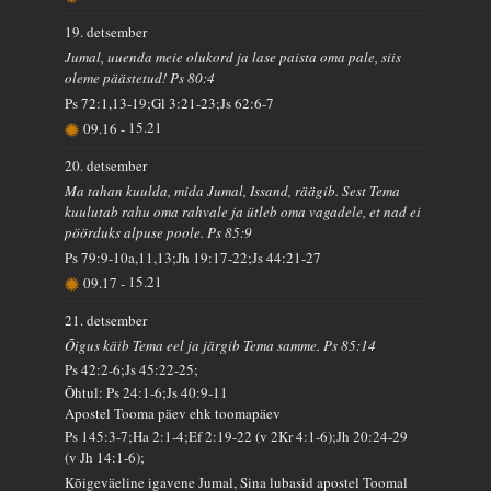
19. detsember
Jumal, uuenda meie olukord ja lase paista oma pale, siis
oleme päästetud! Ps 80:4
Ps 72:1,13-19;Gl 3:21-23;Js 62:6-7
09.16
-
15.21
20. detsember
Ma tahan kuulda, mida Jumal, Issand, räägib. Sest Tema
kuulutab rahu oma rahvale ja ütleb oma vagadele, et nad ei
pöörduks alpuse poole. Ps 85:9
Ps 79:9-10a,11,13;Jh 19:17-22;Js 44:21-27
09.17
-
15.21
21. detsember
Õigus käib Tema eel ja järgib Tema samme. Ps 85:14
Ps 42:2-6;Js 45:22-25;
Õhtul: Ps 24:1-6;Js 40:9-11
Apostel Tooma päev ehk toomapäev
Ps 145:3-7;Ha 2:1-4;Ef 2:19-22 (v 2Kr 4:1-6);Jh 20:24-29
(v Jh 14:1-6);
Kõigeväeline igavene Jumal, Sina lubasid apostel Toomal