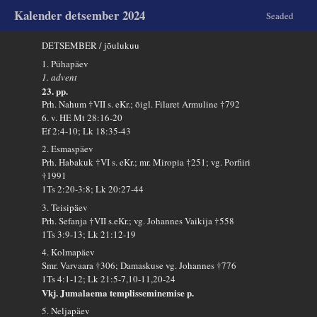
Kalender detsember 2024
Seaded
DETSEMBER / jõulukuu
1. Pühapäev
1. advent
23. pp.
Prh. Nahum †VII s. eKr.; õigl. Filaret Armuline †792
6. v. HE Mt 28:16-20
Ef 2:4-10; Lk 18:35-43
2. Esmaspäev
Prh. Habakuk †VI s. eKr.; mr. Miropia †251; vg. Porfiiri
†1991
1Ts 2:20-3:8; Lk 20:27-44
3. Teisipäev
Prh. Sefanja †VII s.eKr.; vg. Johannes Vaikija †558
1Ts 3:9-13; Lk 21:12-19
4. Kolmapäev
Smr. Varvaara †306; Damaskuse vg. Johannes †776
1Ts 4:1-12; Lk 21:5-7,10-11,20-24
Vkj. Jumalaema templisseminemise p.
5. Neljapäev