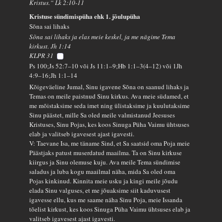
Kristus.“ Lk 2:10-11
Kristuse sündimispüha ehk 1. jõulupüha
Sõna sai lihaks
Sõna sai lihaks ja elas meie keskel, ja me nägime Tema
kirkust. Jh 1:14
KLPR 31
Ps 100;Js 52:7–10 või Js 11:1–9;Hb 1:1–3(4–12) või 1Jh
4:9–16;Jh 1:1–14
Kõigeväeline Jumal, Sinu igavene Sõna on saanud lihaks ja
Temas on meile paistnud Sinu kirkus. Ava meie südamed, et
me mõistaksime seda imet ning ülistaksime ja kuulutaksime
Sinu päästet, mille Sa oled meile valmistanud Jeesuses
Kristuses, Sinu Pojas, kes koos Sinuga Püha Vaimu ühtsuses
elab ja valitseb igavesest ajast igavesti.
V: Taevane Isa, me täname Sind, et Sa saatsid oma Poja meie
Päästjaks patust muserdatud maailma. Ta on Sinu kirkuse
kiirgus ja Sinu olemuse kuju. Ava meile Tema sündimise
saladus ja luba kogu maailmal näha, mida Sa oled oma
Pojas kinkinud. Kinnita meie usku ja kingi meile jõudu
elada Sinu valguses, et me jõuaksime siit kaduvusest
igavesse ellu, kus me saame näha Sinu Poja, meie Issanda
tõelist kirkust, kes koos Sinuga Püha Vaimu ühtsuses elab ja
valitseb igavesest ajast igavesti.