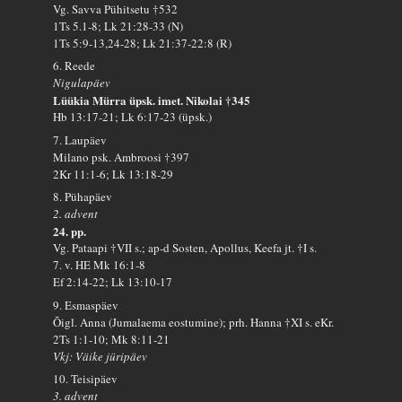
Vg. Savva Pühitsetu †532
1Ts 5.1-8; Lk 21:28-33 (N)
1Ts 5:9-13,24-28; Lk 21:37-22:8 (R)
6. Reede
Nigulapäev
Lüükia Mürra üpsk. imet. Nikolai †345
Hb 13:17-21; Lk 6:17-23 (üpsk.)
7. Laupäev
Milano psk. Ambroosi †397
2Kr 11:1-6; Lk 13:18-29
8. Pühapäev
2. advent
24. pp.
Vg. Pataapi †VII s.; ap-d Sosten, Apollus, Keefa jt. †I s.
7. v. HE Mk 16:1-8
Ef 2:14-22; Lk 13:10-17
9. Esmaspäev
Õigl. Anna (Jumalaema eostumine); prh. Hanna †XI s. eKr.
2Ts 1:1-10; Mk 8:11-21
Vkj: Väike jüripäev
10. Teisipäev
3. advent