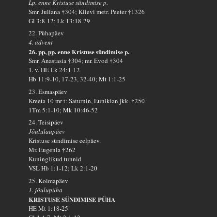
Lp. enne Kristuse sündimise p.
Smr. Juliana †304; Kiievi metr. Peeter †1326
Gl 3:8-12; Lk 13:18-29
22. Pühapäev
4. advent
26. pp, pp. enne Kristuse sündimise p.
Smr. Anastasia †304; mr. Evod †304
1. v. HE Lk 24:1-12
Hb 11:9-10, 17-23, 32-40; Mt 1:1-25
23. Esmaspäev
Kreeta 10 mr-t: Saturnin, Eunikian jkk. †250
1Tm 5:1-10; Mk 10:46-52
24. Teisipäev
Jõululaupäev
Kristuse sündimise eelpäev.
Mr. Eugenia †262
Kuninglikud tunnid
VSL Hb 1:1-12; Lk 2:1-20
25. Kolmapäev
1. jõulupüha
KRISTUSE SÜNDIMISE PÜHA
HE Mt 1:18-25