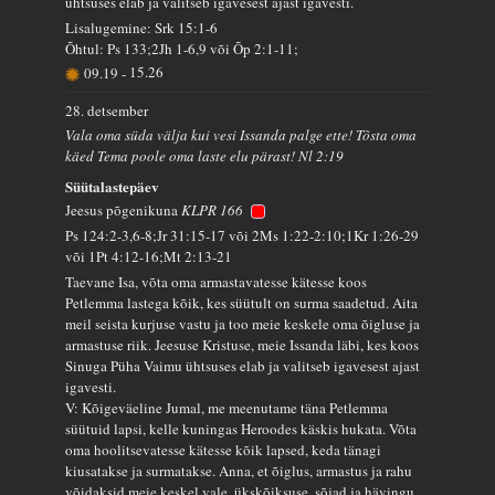
ühtsuses elab ja valitseb igavesest ajast igavesti.
Lisalugemine: Srk 15:1-6
Õhtul: Ps 133;2Jh 1-6,9 või Õp 2:1-11;
09.19
-
15.26
28. detsember
Vala oma süda välja kui vesi Issanda palge ette! Tõsta oma
käed Tema poole oma laste elu pärast! Nl 2:19
Süütalastepäev
Jeesus põgenikuna
KLPR 166
Ps 124:2-3,6-8;Jr 31:15-17 või 2Ms 1:22-2:10;1Kr 1:26-29
või 1Pt 4:12-16;Mt 2:13-21
Taevane Isa, võta oma armastavatesse kätesse koos
Petlemma lastega kõik, kes süütult on surma saadetud. Aita
meil seista kurjuse vastu ja too meie keskele oma õigluse ja
armastuse riik. Jeesuse Kristuse, meie Issanda läbi, kes koos
Sinuga Püha Vaimu ühtsuses elab ja valitseb igavesest ajast
igavesti.
V: Kõigeväeline Jumal, me meenutame täna Petlemma
süütuid lapsi, kelle kuningas Heroodes käskis hukata. Võta
oma hoolitsevatesse kätesse kõik lapsed, keda tänagi
kiusatakse ja surmatakse. Anna, et õiglus, armastus ja rahu
võidaksid meie keskel vale, ükskõiksuse, sõjad ja hävingu.