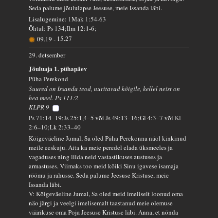
Seda palume jõululapse Jeesuse, meie Issanda läbi.
Lisalugemine: 1Mak 1:54-63
Õhtul: Ps 134;Ilm 12:1-6;
09.19
-
15.27
29. detsember
Jõuluaja 1. pühapäev
Püha Perekond
Suured on Issanda teod, uuritavad kõigile, kellel neist on
hea meel. Ps 111:2
KLPR 9
Ps 71:14–19;Js 25:1,4–5 või Js 49:13–16;Gl 4:3–7 või Kl
2:6–10;Lk 2:33–40
Kõigeväeline Jumal, Sa oled Püha Perekonna näol kinkinud
meile eeskuju. Aita ka meie peredel elada üksmeeles ja
vagaduses ning liida neid vastastikuses austuses ja
armastuses. Viimaks too meid kõiki Sinu igavese isamaja
rõõmu ja rahusse. Seda palume Jeesuse Kristuse, meie
Issanda läbi.
V: Kõigeväeline Jumal, Sa oled meid imeliselt loonud oma
näo järgi ja veelgi imelisemalt taastanud meie olemuse
väärikuse oma Poja Jeesuse Kristuse läbi. Anna, et nõnda