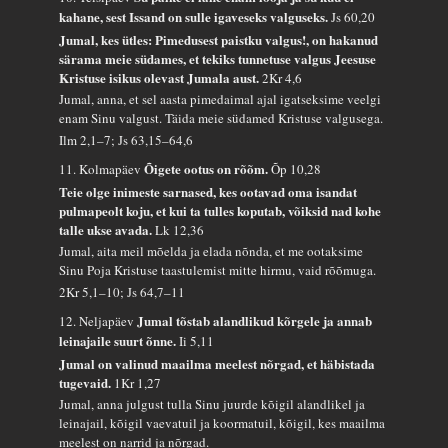
kahane, sest Issand on sulle igaveseks valguseks.
Js 60,20
Jumal, kes ütles: Pimedusest paistku valgus!, on hakanud
särama meie südames, et tekiks tunnetuse valgus Jeesuse
Kristuse isikus olevast Jumala aust.
2Kr 4,6
Jumal, anna, et sel aasta pimedaimal ajal igatseksime veelgi
enam Sinu valgust. Täida meie südamed Kristuse valgusega.
Ilm 2,1–7; Js 63,15–64,6
Õigete ootus on rõõm.
11. Kolmapäev
Õp 10,28
Teie olge inimeste sarnased, kes ootavad oma isandat
pulmapeolt koju, et kui ta tulles koputab, võiksid nad kohe
talle ukse avada.
Lk 12,36
Jumal, aita meil mõelda ja elada nõnda, et me ootaksime
Sinu Poja Kristuse taastulemist mitte hirmu, vaid rõõmuga.
2Kr 5,1–10; Js 64,7–11
Jumal tõstab alandlikud kõrgele ja annab
12. Neljapäev
leinajaile suurt õnne.
Ii 5,11
Jumal on valinud maailma meelest nõrgad, et häbistada
tugevaid.
1Kr 1,27
Jumal, anna julgust tulla Sinu juurde kõigil alandlikel ja
leinajail, kõigil vaevatuil ja koormatuil, kõigil, kes maailma
meelest on narrid ja nõrgad.