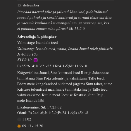
15. detsember
Pimedad näevad jälle ja jalutud kõnnivad, pidalitõbised
saavad puhtaks ja kurdid kuulevad ja surnud tõusevad üles
ja vaestele kuulutatakse evangeeliumi ja õnnis on see, kes
ei pahanda ennast minu pärast! Mt 11:5-6
Advendiaja 3. pühapäev
Valmistage Issandale teed
Valmistage Issanda teed; vaata, Issand Jumal tuleb jõuliselt!
Js 40:3a,10a
KLPR 10
Ps 85:9-14;Jr 3:21-25;1Kr 4:1-5;Mt 11:2-10
Kõigeväeline Jumal, Sina kutsusid kord Ristija Johannese
tunnistama Sinu Poja tulemist ja valmistama Talle teed.
Pööra meie kangekaelsed südamed järgima Sinu tahet, et me
Kristuse tulemisest maailmale tunnistaksime ja Talle teed
valmistaksime. Kuule meid Jeesuse Kristuse, Sinu Poja,
meie Issanda läbi.
Lisalugemine: Srk 17:25-32
Õhtul: Ps 24:1-6;Js 1:2-9;Ps 24:1-6;Js 45:1-8
11.02
09.13
-
15.20