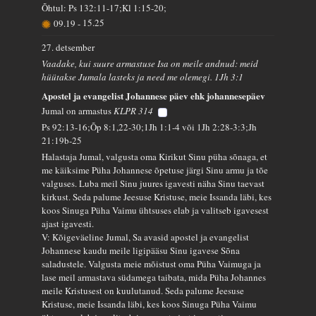
Õhtul: Ps 132:11-17;Kl 1:15-20;
09.19
-
15.25
27. detsember
Vaadake, kui suure armastuse Isa on meile andnud: meid
hüütakse Jumala lasteks ja need me olemegi. 1Jh 3:1
Apostel ja evangelist Johannese päev ehk johannesepäev
Jumal on armastus
KLPR 314
Ps 92:13-16;Õp 8:1,22-30;1Jh 1:1-4 või 1Jh 2:28-3:3;Jh
21:19b-25
Halastaja Jumal, valgusta oma Kirikut Sinu püha sõnaga, et
me käiksime Püha Johannese õpetuse järgi Sinu armu ja tõe
valguses. Luba meil Sinu juures igavesti näha Sinu taevast
kirkust. Seda palume Jeesuse Kristuse, meie Issanda läbi, kes
koos Sinuga Püha Vaimu ühtsuses elab ja valitseb igavesest
ajast igavesti.
V: Kõigeväeline Jumal, Sa avasid apostel ja evangelist
Johannese kaudu meile ligipääsu Sinu igavese Sõna
saladustele. Valgusta meie mõistust oma Püha Vaimuga ja
lase meil armastava südamega taibata, mida Püha Johannes
meile Kristusest on kuulutanud. Seda palume Jeesuse
Kristuse, meie Issanda läbi, kes koos Sinuga Püha Vaimu