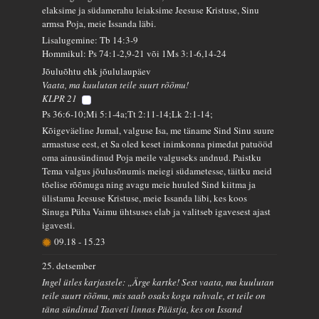
elaksime ja südamerahu leiaksime Jeesuse Kristuse, Sinu
armsa Poja, meie Issanda läbi.
Lisalugemine: Tb 14:3-9
Hommikul: Ps 74:1-2,9-21 või 1Ms 3:1-6,14-24
Jõuluõhtu ehk jõululaupäev
Vaata, ma kuulutan teile suurt rõõmu!
KLPR 21
Ps 36:6-10;Mi 5:1-4a;Tt 2:11-14;Lk 2:1-14;
Kõigeväeline Jumal, valguse Isa, me täname Sind Sinu suure
armastuse eest, et Sa oled keset inimkonna pimedat patuööd
oma ainusündinud Poja meile valguseks andnud. Paistku
Tema valgus jõulusõnumis meiegi südametesse, täitku meid
tõelise rõõmuga ning avagu meie huuled Sind kiitma ja
ülistama Jeesuse Kristuse, meie Issanda läbi, kes koos
Sinuga Püha Vaimu ühtsuses elab ja valitseb igavesest ajast
igavesti.
09.18
-
15.23
25. detsember
Ingel ütles karjastele: „Ärge kartke! Sest vaata, ma kuulutan
teile suurt rõõmu, mis saab osaks kogu rahvale, et teile on
täna sündinud Taaveti linnas Päästja, kes on Issand