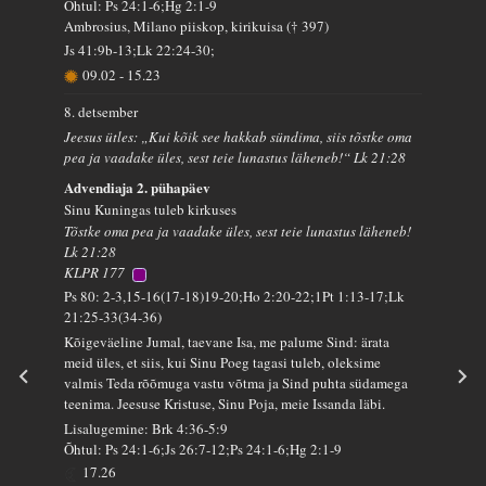
Õhtul: Ps 24:1-6;Hg 2:1-9
Ambrosius, Milano piiskop, kirikuisa († 397)
Js 41:9b-13;Lk 22:24-30;
09.02
-
15.23
8. detsember
Jeesus ütles: „Kui kõik see hakkab sündima, siis tõstke oma
pea ja vaadake üles, sest teie lunastus läheneb!“ Lk 21:28
Advendiaja 2. pühapäev
Sinu Kuningas tuleb kirkuses
Tõstke oma pea ja vaadake üles, sest teie lunastus läheneb!
Lk 21:28
KLPR 177
Ps 80: 2-3,15-16(17-18)19-20;Ho 2:20-22;1Pt 1:13-17;Lk
21:25-33(34-36)
Kõigeväeline Jumal, taevane Isa, me palume Sind: ärata
meid üles, et siis, kui Sinu Poeg tagasi tuleb, oleksime
valmis Teda rõõmuga vastu võtma ja Sind puhta südamega
teenima. Jeesuse Kristuse, Sinu Poja, meie Issanda läbi.
Lisalugemine: Brk 4:36-5:9
Õhtul: Ps 24:1-6;Js 26:7-12;Ps 24:1-6;Hg 2:1-9
17.26