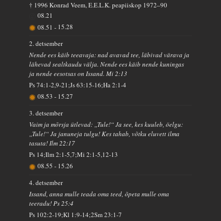
† 1996 Konrad Veem, E.E.L.K. peapiiskop 1972–90
08.21
08.51
-
15.28
2. detsember
Nende ees käib teeavaja: nad avavad tee, läbivad värava ja
lähevad sealtkaudu välja. Nende ees käib nende kuningas
ja nende eesotsas on Issand. Mi 2:13
Ps 74:1-2,9-21;Js 63:15-16;Ha 2:1-4
08.53
-
15.27
3. detsember
Vaim ja mõrsja ütlevad: „Tule!“ Ja see, kes kuuleb, öelgu:
„Tule!“ Ja januneja tulgu! Kes tahab, võtku eluvett ilma
tasuta! Ilm 22:17
Ps 14;Ilm 2:1-5,7;Mi 2:1-5,12-13
08.55
-
15.26
4. detsember
Issand, anna mulle teada oma teed, õpeta mulle oma
teeradu! Ps 25:4
Ps 102:2-19;Kl 1:9-14;2Sm 23:1-7