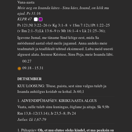
Vana-aasta
Meie aeg on Issanda kätes - Sinu käes, Issand, on kõik mu
ajad. Ps 31:16
KLPR 47
Ps 121;Nl 3:22–26 (v Kg 3:1–8 v 1Sm 7:12);1Pt 1:22–25
(v Ilm 2:1–5);Lk 13:6–9 (v Mt 16:1–4 v Lk 21:25–36);
Igavene Jumal, me täname Sind kõige eest, mida Sa
möödunud aastal oled meile jaganud. Anna andeks meie
teadmatult ja teadlikult tehtud eksimused. Luba meid uuesti
algusest alata. Jeesuse Kristuse, Sinu Poja, meie Issanda läbi.
00.27
09.18
-
15.31
DETSEMBER
KUU LOOSUNG: Tõuse, paista, sest sinu valgus tuleb ja
Issanda auhiilgus koidab su kohal.
Js 60,1
1. ADVENDIPÜHAPÄEV. KIRIKUAASTA ALGUS
Vaata, sulle tuleb sinu kuningas, õiglane ja aitaja.
Sk 9,9b
Rm 13,8–12(13.14); Jr 23,5–8; Ps 24
Jutlus: Lk 1,67-79
Oh, et mu elutee oleks kindel, et ma peaksin su
1. Pühapäev