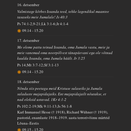
16. detsember
Valmistage kõrbes Issanda teed, tehke lagendikul maantee
tasaseks meie Jumalale! Js 40:3
Ps 74:1-2,9-21;Lk 3:1-6;Jr 4:1-4
09.14
-
15.20
17. detsember
Me oleme pattu teinud Issanda, oma Jumala vastu, meie ja
meie vanemad oma noorpõlvest tänapäevani ega ole võtnud
kuulda Issanda, oma Jumala häält. Jr 3:25
Ps 14;Mt 3:7-12;Sf 3:1-13
09.14
-
15.20
18. detsember
Nõnda siis peetagu meid Kristuse sulaseiks ja Jumala
saladuste majapidajaiks. Ent majapidajailt nõutakse, et
nad oleksid ustavad. 1Kr 4:1-2
Ps 102:2-19;Mk 9:11-13;Js 56:1-8
Karl Immanuel Hesse († 1918), Richard Wühner († 1919),
pastorid, enamlaste 1918–1919. aasta terrorivõimu märtrid
Lõuna–Eestis
09.15
-
15.20