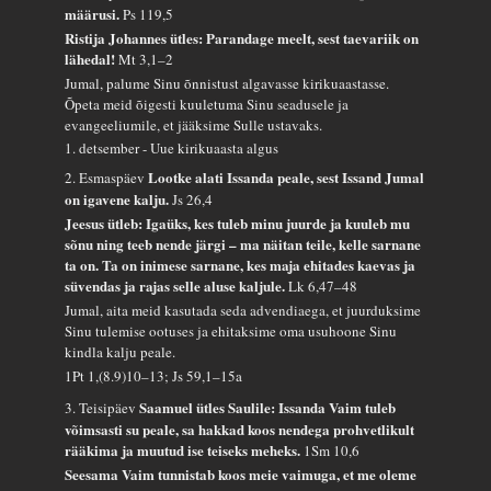
määrusi.
Ps 119,5
Ristija Johannes ütles: Parandage meelt, sest taevariik on
lähedal!
Mt 3,1–2
Jumal, palume Sinu õnnistust algavasse kirikuaastasse.
Õpeta meid õigesti kuuletuma Sinu seadusele ja
evangeeliumile, et jääksime Sulle ustavaks.
1. detsember - Uue kirikuaasta algus
Lootke alati Issanda peale, sest Issand Jumal
2. Esmaspäev
on igavene kalju.
Js 26,4
Jeesus ütleb: Igaüks, kes tuleb minu juurde ja kuuleb mu
sõnu ning teeb nende järgi – ma näitan teile, kelle sarnane
ta on. Ta on inimese sarnane, kes maja ehitades kaevas ja
süvendas ja rajas selle aluse kaljule.
Lk 6,47–48
Jumal, aita meid kasutada seda advendiaega, et juurduksime
Sinu tulemise ootuses ja ehitaksime oma usuhoone Sinu
kindla kalju peale.
1Pt 1,(8.9)10–13; Js 59,1–15a
Saamuel ütles Saulile: Issanda Vaim tuleb
3. Teisipäev
võimsasti su peale, sa hakkad koos nendega prohvetlikult
rääkima ja muutud ise teiseks meheks.
1Sm 10,6
Seesama Vaim tunnistab koos meie vaimuga, et me oleme