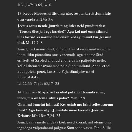
Jr 31,1–7; Js 65,1–10
Mooses kattis oma näo, sest ta kartis Jumalale
13. Reede
otsa vaadata.
2Ms 3,6
Jeesus astus nende juurde ning ütles neid puudutades:
"Tõuske üles ja ärge kartke!" Aga kui nad oma silmad
üles tõstsid, ei näinud nad enam kedagi muud kui Jeesust
üksi.
Mt 17,7–8
Jumal, me täname Sind, et paljud meist on saanud usuanni
loomuliku pärandina oma vanemailt, aga täname Sind
eriliselt, et Sa oled andnud end leida ka paljudele neile,
kelle lähemad esivanemad pole Sind tundnud. Anna, et sel
kuul poleks peret, kus Sinu Poja sünnipäevast ei
rõõmustataks.
Lk 22,66–71; Js 65,17–25
Mispärast sa oled põlanud Issanda sõna,
14. Laupäev
tehes, mis on tema silmis paha?
2Sm 12,9
Oh mind õnnetut inimest! Kes ostab mu lahti sellest surma
ihust? Aga tänu olgu Jumalale meie Issanda Jeesuse
Kristuse läbi!
Rm 7,24–25
Jumal, anna meile andeks kõik need korrad, mil oleme oma
tegudega väljendanud põlgust Sinu sõna vastu. Tänu Sulle,