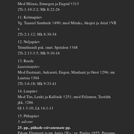
Mr-d Miinas, Ermogen ja Eugraf †313
2Ts 1:10-2:2; Mk 8:22-26
11. Kolmapäev
Vg. Taaniel Sambnik †490; mr-d Miraks, Akepsi ja Aital †VII
s.
2Ts 2:1-12; Mk 8:30-34
12. Neljapäev
Trimithundi psk. imet. Spiridon †348
2Ts 2:13-3:5; Mk 9:10-16
13. Reede
Luutsinapäev
Mr-d Eustraati, Auksenti, Eugen, Mardaari ja Orest †296; mr.
Luutsia †304
2Ts 3:6-18; Mk 9:33-41
14. Laupäev
Mr-d Tirs, Leuki ja Kallinik †251; mr-d Fiilemon, Teotihh
jkk. †286
Gl 1:3-10; Lk 14:1-11
15. Pühapäev
3. advent
25. pp., pühade esivanemate pp.
Pskmr. Eleuteeri ja mr. Antia †II s.; vg. Paulus †955; Petsamo