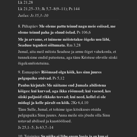
Lk 21,28
Lk 21,25–33; Jk 5,7–8(9–11); Ps 144
Jutlus: Js 35,3–10
Me oleme pattu teinud nagu meie esiisad, me
8. Pühapäev
oleme teinud paha ja olnud õelad.
Ps 106,6
Me ju arvame, et inimene mõistetakse õigeks usu läbi,
Seaduse tegudest sõltumata.
Rm 3,28
Jumal, aita meil mõista Seaduse ja armu õiget vahekorda, et
tunneksime endid patustena, aga tänu Kristuse ohvrile siiski
õigeksmõistetuina.
Rõõmsad olgu kõik, kes sinu juures
9. Esmaspäev
pelgupaika otsivad.
Ps 5,12
Paulus kirjutab: Me näitame end Jumala abilistena
kõiges: kui kurvad, aga ikka rõõmsad; kui vaesed, kes
siiski paljusid rikkaks teevad; kui need, kellel ei ole
midagi ja kelle päralt on kõik.
2Kr 6,4.10
Tänu Sulle, Jumal, et tohime igas kitsikuses otsida
pelgupaika Sinu juures. Anna meile siis jõudu olla Sinu
ustavad abilised ja kaastöölised.
Js 25,1–5; Js 63,7–14
Su päike ei lähe enam looja ja su kuu ei
10. Teisipäev