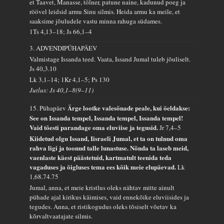
et Taavet, Manasse, tölner, patune naine, kadunud poeg ja
röövel leidsid armu Sinu silmis. Heida armu ka meile, et
saaksime jõuludele vastu minna rahuga südames.
1Ts 4,13–18; Js 66,1–4
3. ADVENDIPÜHAPÄEV
Valmistage Issanda teed. Vaata, Issand Jumal tuleb jõuliselt.
Js 40,3.10
Lk 3,1–14; 1Kr 4,1–5; Ps 130
Jutlus: Js 40,1–8(9–11)
Ärge lootke valesõnade peale, kui öeldakse:
15. Pühapäev
See on Issanda tempel, Issanda tempel, Issanda tempel!
Vaid tõesti parandage oma eluviise ja tegusid.
Jr 7,4–5
Kiidetud olgu Issand, Iisraeli Jumal, et ta on tulnud oma
rahva ligi ja toonud talle lunastuse. Nõnda ta laseb meid,
vaenlaste käest päästetuid, kartmatult teenida teda
vagaduses ja õigluses tema ees kõik meie elupäevad.
Lk
1,68.74.75
Jumal, anna, et meie kristlus oleks nähtav mitte ainult
pühade ajal kirikus käimises, vaid ennekõike eluviisides ja
tegudes. Anna, et ristikogudus oleks tõsiselt võetav ka
kõrvaltvaatajate silmis.