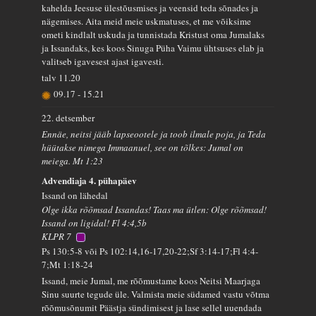
kahelda Jeesuse ülestõusmises ja veensid teda sõnades ja
nägemises. Aita meid meie uskmatuses, et me võiksime
ometi kindlalt uskuda ja tunnistada Kristust oma Jumalaks
ja Issandaks, kes koos Sinuga Püha Vaimu ühtsuses elab ja
valitseb igavesest ajast igavesti.
talv
11.20
09.17
-
15.21
22. detsember
Ennäe, neitsi jääb lapseootele ja toob ilmale poja, ja Teda
hüütakse nimega Immaanuel, see on tõlkes: Jumal on
meiega. Mt 1:23
Advendiaja 4. pühapäev
Issand on lähedal
Olge ikka rõõmsad Issandas! Taas ma ütlen: Olge rõõmsad!
Issand on ligidal! Fl 4:4,5b
KLPR 7
Ps 130:5-8 või Ps 102:14,16-17,20-22;Sf 3:14-17;Fl 4:4-
7;Mt 1:18-24
Issand, meie Jumal, me rõõmustame koos Neitsi Maarjaga
Sinu suurte tegude üle. Valmista meie südamed vastu võtma
rõõmusõnumit Päästja sündimisest ja lase sellel uuendada