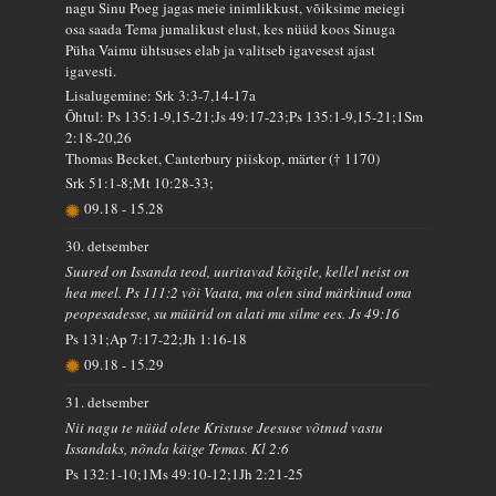
nagu Sinu Poeg jagas meie inimlikkust, võiksime meiegi
osa saada Tema jumalikust elust, kes nüüd koos Sinuga
Püha Vaimu ühtsuses elab ja valitseb igavesest ajast
igavesti.
Lisalugemine: Srk 3:3-7,14-17a
Õhtul: Ps 135:1-9,15-21;Js 49:17-23;Ps 135:1-9,15-21;1Sm
2:18-20,26
Thomas Becket, Canterbury piiskop, märter († 1170)
Srk 51:1-8;Mt 10:28-33;
09.18
-
15.28
30. detsember
Suured on Issanda teod, uuritavad kõigile, kellel neist on
hea meel. Ps 111:2 või Vaata, ma olen sind märkinud oma
peopesadesse, su müürid on alati mu silme ees. Js 49:16
Ps 131;Ap 7:17-22;Jh 1:16-18
09.18
-
15.29
31. detsember
Nii nagu te nüüd olete Kristuse Jeesuse võtnud vastu
Issandaks, nõnda käige Temas. Kl 2:6
Ps 132:1-10;1Ms 49:10-12;1Jh 2:21-25