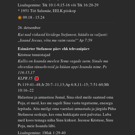
Lisalugemine: Trk 10:1-9,15-16 või Trk 16:20-29
* 1951 Tiit Salumäe, EELK piiskop
09.18
-
15.24
26. detsember
Kui nad viskasid kividega Stefanost, hüüdis ta valjusti:
„Issand Jeesus, võta mu vaim vastu!“ Ap 7:59
Esimärter Stefanose päev ehk tehvanipäev
Kristuse tunnistajad
Kallis on Issanda meelest Tema vagade surm. Sinule ma
ohverdan tänuohvreid ja hüüan appi Issanda nime. Ps
116:15,17
KLPR 35
Ps 119:41–48;Jr 20:7–11,13;Ap 6:8,11–15; 7:51-60;Mt
10:16–22
Halastuse ja armastuse Jumal, Sina oled meile saatnud oma
Poja, et meid, kes me sageli Sinu vastu tegutseme, enesega
lepitada. Aita meilgi oma vaenlasi armastada ja järgida Püha
Stefanose eeskuju, kes oma hukkajate eest palvetas. Luba
meil koos temaga näha Sinu kirkust. Jeesuse Kristuse, Sinu
Poja, meie Issanda läbi.
Lisalugemine: 1Mak 1:29-40