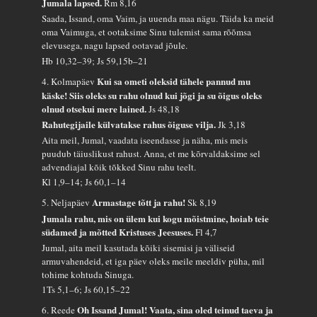
Jumala lapsed.
Rm 8,16
Saada, Issand, oma Vaim, ja uuenda maa nägu. Täida ka meid
oma Vaimuga, et ootaksime Sinu tulemist sama rõõmsa
elevusega, nagu lapsed ootavad jõule.
Hb 10,32–39; Js 59,15b–21
Kui sa ometi oleksid tähele pannud mu
4. Kolmapäev
käske! Siis oleks su rahu olnud kui jõgi ja su õigus oleks
olnud otsekui mere lained.
Js 48,18
Rahutegijaile külvatakse rahus õiguse vilja.
Jk 3,18
Aita meil, Jumal, vaadata iseendasse ja näha, mis meis
puudub täiuslikust rahust. Anna, et me kõrvaldaksime sel
advendiajal kõik tõkked Sinu rahu teelt.
Kl 1,9–14; Js 60,1–14
Armastage tõtt ja rahu!
5. Neljapäev
Sk 8,19
Jumala rahu, mis on ülem kui kogu mõistmine, hoiab teie
südamed ja mõtted Kristuses Jeesuses.
Fl 4,7
Jumal, aita meil kasutada kõiki sisemisi ja väliseid
armuvahendeid, et iga päev oleks meile meeldiv püha, mil
tohime kohtuda Sinuga.
1Ts 5,1–6; Js 60,15–22
Oh Issand Jumal! Vaata, sina oled teinud taeva ja
6. Reede