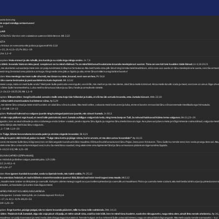
aasta loosung
eie asjad sündigu armastuses!
,14
UAR
OSUNG: Värske vein valatakse uutesse lähkritesse.
Mk 2,22
ASTA
Kristus on seesama eile ja täna ja igavesti!
Hb 13,8
6–21; Jk 4,13–15; Ps 89,1–19
: Jos 1,1–9
maspäev
Hoia ennast ja ole rahulik, ära karda ja su süda ärgu mingu araks.
Js 7,4
 ütleb: Issanda Vaim on minu peal; seepärast on ta mind võidnud. Ta on mind läkitanud kuulutama Issanda meelepärast aastat. Täna on see kiri teie kuuldes täide läinud.
Lk 4,18.19.21
 me alustame uut aastat ja meie ees on palju tundmatut, küllap ka hirmutavat. Aita meil hoida oma pilk Sinul ning kinnita meid teadmises, et ka see uus aasta on Sinu meelepärane aasta, sest Sa armast
eid ning õnnistad oma päästva armuga. Kingi meile oma jätkuv ligiolu ja aita, et me Sinust mitte kunagi lahti ei laseks!
sipäev
Hea meelega ma toon sulle ohvreid, ma tänan su nime, Issand, sest see on hea.
Ps 54,8
li üks vaene lesknaine ja pani aardekirstu kaks leptonit.
Mk 12,42
meie Looja, mida on meil Sulle anda? Meil pole Sulle pakkuda veeringutki, sest kõik, mis meil on ja mis me oleme, oled Sina meile kinkinud. Anna meile tänulik süda ja meel, sest see on ainus õige ohve
 võime Sulle heameelt teha. Luba meil ka täna tuua kiitust ja au Sinu heale ja armulisele nimele.
,1–2a.13–18.25.26; Mk 1,1–8
lmapäev
Bileam ütles: Isegi kui Baalak annaks mulle oma koja täie hõbedat ja kulda, ei või ma üle astuda Issanda, oma Jumala käsust.
4Ms 22,18
 sõna tuleb enam kuulata kui inimese sõna.
Ap 5,29
 me oleme Sinu omad ja meie endi huvides on alati Sinu sõna kuulata. Aita meid selles, vabasta meid isekusest ja luba, et me ei laseks ennast iial Sinu sõnast eemale meelitada ega hirmutada.
1–10; Mk 1,9–13
japäev
Rahvad tulevad su valguse juurde ning kuningad paistuse juurde, mis sinust kumab.
Js 60,3
e ei ole vaja päikest ega kuud, et need talle paistaksid, sest Jumala auhiilgus valgustab teda, ning tema lamp on Tall. Ja rahvad hakkavad käima tema valguses.
Ilm 21,23–24
 igaüks, kes avatud silmade ja siira südamega enda ümber vaatab, peaks tajuma Sinu ligiolu ja nägema Sinu imelist loovat väge. Ava päevast päeva meie ja kõigi inimeste vaimusilmad, valgusta mei
imu läbi ja aita meil käia Sinu valguses.
,1–7; Mk 1,14–20
ede
Tulge, lähme leevendama Issanda palet ja otsima vägede Issandat.
Sk 8,21
dia ja ta pere olid ristitud, palus ta meid: "Tulge minu kotta ja jääge sinna, kui te arvate, et ma olen ustav Issandale!"
Ap 16,15
sand, me toome Sulle tänu kõigi eest, kes on läbi aegade kandnud kõike maailma rõõmusõnumit lunastusest Sinu Pojas Jeesuses Kristuses. Tänu Sulle ka nende eest, kes seda praegu teevad. Aita,
 oleksime Sinu ustavad tunnistajad seal, kuhu Sa meid täna saadad, ning aitaksime oma ligimestel Sind ja Sinu armastuse päästvat väge tundma õppida.
8–11(12.13); Mk 1,21–28
KUNINGAPÄEV (EPIPHANIAS)
s möödub ja tõeline valgus paistab juba.
1Jh 2,8b
–12; Js 60,1–6
 Kl 1,24–27
upäev
Kes iganes kardab Issandat, seda ta õpetab teele, mis tuleb valida.
Ps 25,12
rku unenäos hoiatati, et nad ei läheks enam Heroodese juurest läbi, läksid nad teist teed tagasi oma maale.
Mt 2,12
 maailm meie ümber on tihti pime ja vaenulik. Kahjuks oleme meiegi sageli osa just sellest pimedast ja vaenulikust maailmast. Pööra ja uuenda meie südant, aita meil öelda lahti kurjast ja pimedusest n
ustades, armastades ja kartes käia õiguse teed.
HAPÄEV PÄRAST KOLMEKUNINGAPÄEVA
keda iganes Jumala Vaim juhib, on Jumala lapsed.
Rm 8,14
3–17; Js 42,1–9; Ps 89,20–53
: 1Kr 1,26–31
hapäev
Ärge kartke, püsige paigal, siis te näete Issanda päästet, mille ta täna teile valmistab.
2Ms 14,13
ütles: Paluksin küll Jumalalt, olgu siis vaja pisut või palju, et mitte ainult sina, vaid ka teie kõik, kes te mind täna kuulete, saaksite niisuguseks, nagu mina olen, ainult ilma nende ahelateta.
Ap 26
 maailmas on palju kannatusi ja neid, keda ülekohtuga taga kiusatakse. Nende hulgas on ka rohkesti Sulle ustavaid inimesi, nagu on olnud läbi kõigi aegade. Aita meil saada nende sarnaseks – kui