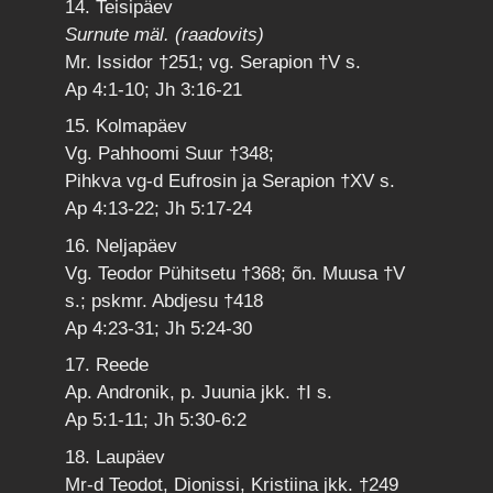
14. Teisipäev
Surnute mäl. (raadovits)
Mr. Issidor †251; vg. Serapion †V s.
Ap 4:1-10; Jh 3:16-21
15. Kolmapäev
Vg. Pahhoomi Suur †348;
Pihkva vg-d Eufrosin ja Serapion †XV s.
Ap 4:13-22; Jh 5:17-24
16. Neljapäev
Vg. Teodor Pühitsetu †368; õn. Muusa †V
s.; pskmr. Abdjesu †418
Ap 4:23-31; Jh 5:24-30
17. Reede
Ap. Andronik, p. Juunia jkk. †I s.
Ap 5:1-11; Jh 5:30-6:2
18. Laupäev
Mr-d Teodot, Dionissi, Kristiina jkk. †249