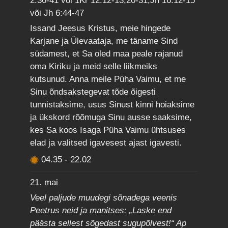
2:36-41 või 1Kr 12:12-13,20-31;Jh 16:12-15
või Jh 6:44-47
Issand Jeesus Kristus, meie hingede
Karjane ja Ülevaataja, me täname Sind
südamest, et Sa oled maa peale rajanud
oma Kiriku ja meid selle liikmeiks
kutsunud. Anna meile Püha Vaimu, et me
Sinu õndsakstegevat tõde õigesti
tunnistaksime, usus Sinust kinni hoiaksime
ja ükskord rõõmuga Sinu ausse saaksime,
kes Sa koos Isaga Püha Vaimu ühtsuses
elad ja valitsed igavesest ajast igavesti.
04.35
-
22.02
21. mai
Veel paljude muudegi sõnadega veenis
Peetrus neid ja manitses: „Laske end
päästa sellest sõgedast sugupõlvest!“ Ap