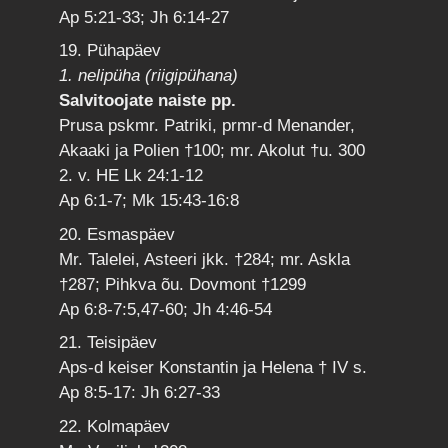
Ap 5:21-33; Jh 6:14-27
19. Pühapäev
1. nelipüha (riigipühana)
Salvitoojate naiste pp.
Prusa pskmr. Patriki, prmr-d Menander,
Akaaki ja Polien †100; mr. Akolut †u. 300
2. v. HE Lk 24:1-12
Ap 6:1-7; Mk 15:43-16:8
20. Esmaspäev
Mr. Talelei, Asteeri jkk. †284; mr. Askla
†287; Pihkva õu. Dovmont †1299
Ap 6:8-7:5,47-60; Jh 4:46-54
21. Teisipäev
Aps-d keiser Konstantin ja Helena † IV s.
Ap 8:5-17: Jh 6:27-33
22. Kolmapäev