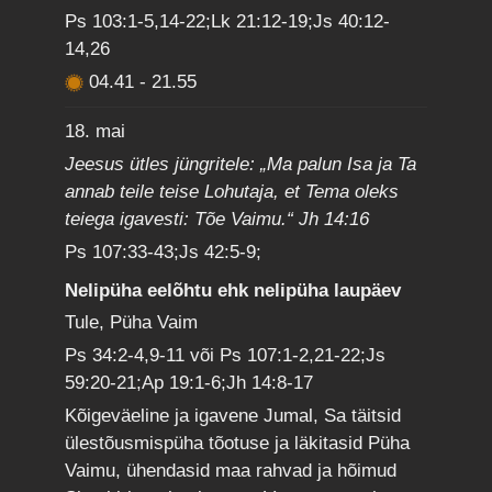
Ps 103:1-5,14-22;Lk 21:12-19;Js 40:12-
14,26
04.41
-
21.55
18. mai
Jeesus ütles jüngritele: „Ma palun Isa ja Ta
annab teile teise Lohutaja, et Tema oleks
teiega igavesti: Tõe Vaimu.“ Jh 14:16
Ps 107:33-43;Js 42:5-9;
Nelipüha eelõhtu ehk nelipüha laupäev
Tule, Püha Vaim
Ps 34:2-4,9-11 või Ps 107:1-2,21-22;Js
59:20-21;Ap 19:1-6;Jh 14:8-17
Kõigeväeline ja igavene Jumal, Sa täitsid
ülestõusmispüha tõotuse ja läkitasid Püha
Vaimu, ühendasid maa rahvad ja hõimud