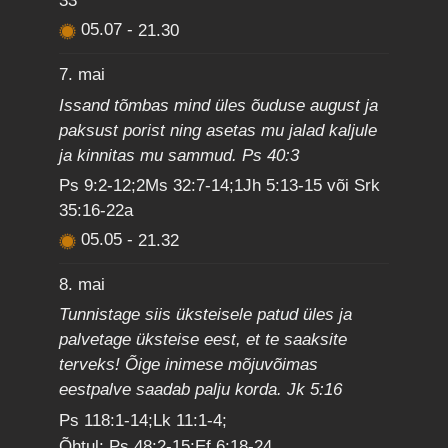
33
05.07
-
21.30
7. mai
Issand tõmbas mind üles õuduse august ja
paksust porist ning asetas mu jalad kaljule
ja kinnitas mu sammud. Ps 40:3
Ps 9:2-12;2Ms 32:7-14;1Jh 5:13-15 või Srk
35:16-22a
05.05
-
21.32
8. mai
Tunnistage siis üksteisele patud üles ja
palvetage üksteise eest, et te saaksite
terveks! Õige inimese mõjuvõimas
eestpalve saadab palju korda. Jk 5:16
Ps 118:1-14;Lk 11:1-4;
Õhtul: Ps 48:2-15;Ef 6:18-24