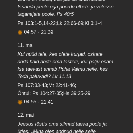
Issanda peale ega pöördu ülbete ja valesse
taganejate poole. Ps 40:5
Ps 103:1-5,14-22;Lk 22:66-69;Kl 3:1-4
04.57
-
21.39
11. mai
Kui nüüd teie, kes olete kurjad, oskate
anda häid ande oma lastele, kui palju enam
Isa taevast annab Püha Vaimu neile, kes
Teda paluvad!? Lk 11:13
Ps 107:33-43;Mt 22:41-46;
Õhtul: Ps 104:27-35;Hs 39:25-29
04.55
-
21.41
12. mai
Jeesus tõstis oma silmad taeva poole ja
ütles: „Mina olen andnud neile selle