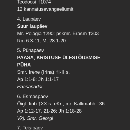
Teodoosi †1074
12 kannatusevangeeliumit
4. Laupäev
Suur laupäev
Mr. Pelagia †290; pskmr. Erasm †303
Rm 6:3-11; Mt 28:1-20
5. Pühapäev
PAASA, KRISTUSE ÜLESTÕUSMISE
PÜHA
Smr. Irene (Irina) †I-II s.
Ap 1:1-8; Jh 1:1-17
Paasanädal
6. Esmaspäev
Õigl. Iiob †XX s. eKr.; mr. Kallimahh †36
Ap 1:12-17, 21-26; Jh 1:18-28
Vkj. Smr. Georgi
7. Teisipäev