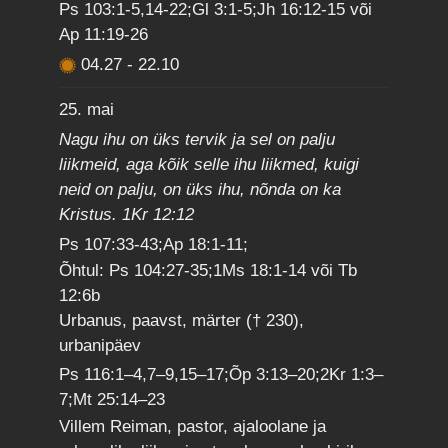
Ps 103:1-5,14-22;Gl 3:1-5;Jh 16:12-15 või
Ap 11:19-26
04.27
-
22.10
25. mai
Nagu ihu on üks tervik ja sel on palju
liikmeid, aga kõik selle ihu liikmed, kuigi
neid on palju, on üks ihu, nõnda on ka
Kristus. 1Kr 12:12
Ps 107:33-43;Ap 18:1-11;
Õhtul: Ps 104:27-35;1Ms 18:1-14 või Tb
12:6b
Urbanus, paavst, märter († 230),
urbanipäev
Ps 116:1–4,7–9,15–17;Õp 3:13–20;2Kr 1:3–
7;Mt 25:14–23
Villem Reiman, pastor, ajaloolane ja