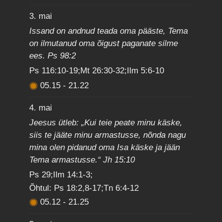
3. mai
Issand on andnud teada oma pääste, Tema
on ilmutanud oma õigust paganate silme
ees. Ps 98:2
Ps 116:10-19;Mt 26:30-32;Ilm 5:6-10
05.15
-
21.22
4. mai
Jeesus ütleb: „Kui teie peate minu käske,
siis te jääte minu armastusse, nõnda nagu
mina olen pidanud oma Isa käske ja jään
Tema armastusse.“ Jh 15:10
Ps 29;Ilm 14:1-3;
Õhtul: Ps 18:2,8-17;Tn 6:4-12
05.12
-
21.25