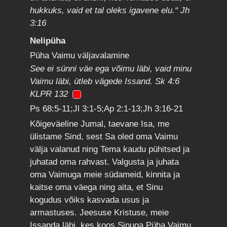
hukkuks, vaid et tal oleks igavene elu.“ Jh
3:16
Nelipüha
Püha Vaimu väljavalamine
See ei sünni väe ega võimu läbi, vaid minu
Vaimu läbi, ütleb vägede Issand. Sk 4:6
KLPR 132
Ps 68:5-11;Jl 3:1-5;Ap 2:1-13;Jh 3:16-21
Kõigeväeline Jumal, taevane Isa, me
ülistame Sind, sest Sa oled oma Vaimu
välja valanud ning Tema kaudu pühitsed ja
juhatad oma rahvast. Valgusta ja juhata
oma Vaimuga meie südameid, kinnita ja
kaitse oma väega ning aita, et Sinu
kogudus võiks kasvada usus ja
armastuses. Jeesuse Kristuse, meie
Issanda läbi, kes koos Sinuga Püha Vaimu