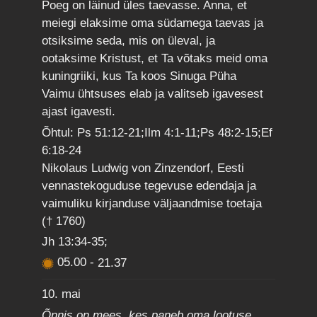
Poeg on läinud üles taevasse. Anna, et
meiegi elaksime oma südamega taevas ja
otsiksime seda, mis on üleval, ja
ootaksime Kristust, et Ta võtaks meid oma
kuningriiki, kus Ta koos Sinuga Püha
Vaimu ühtsuses elab ja valitseb igavesest
ajast igavesti.
Õhtul: Ps 51:12-21;Ilm 4:1-11;Ps 48:2-15;Ef
6:18-24
Nikolaus Ludwig von Zinzendorf, Eesti
vennastekoguduse tegevuse edendaja ja
vaimuliku kirjanduse väljaandmise toetaja
(† 1760)
Jh 13:34-35;
05.00
-
21.37
10. mai
Õnnis on mees, kes paneb oma lootuse