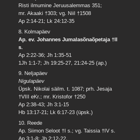
Risti ilmumine Jeruusalemmas 351;
mr. Akaaki †303; vg. Niil †1508
Ap 2:14-21; Lk 24:12-35
8. Kolmapäev
Ap. ev. Johannes Jumalasõnaõpetaja †II
s.
Ap 2:22-36; Jh 1:35-51
1Jh 1:1-7; Jh 19:25-27, 21:24-25 (ap.)
9. Neljapäev
Nigulapäev
Üpsk. Nikolai säilm. t. 1087; prh. Jesaja
†VIII eKr.; mr. Kristofor †250
Ap 2:38-43; Jh 3:1-15
Hb 13:17-21; Lk 6:17-23 (üpsk.)
10. Reede
Ap. Siimon Seloot †I s.; vg. Taissia †IV s.
Ap 3:1-8; Jh 2:12-22.