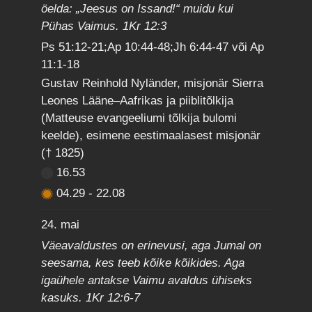
öelda: „Jeesus on Issand!“ muidu kui
Pühas Vaimus. 1Kr 12:3
Ps 51:12-21;Ap 10:44-48;Jh 6:44-47 või Ap
11:1-18
Gustav Reinhold Nyländer, misjonär Sierra
Leones Lääne–Aafrikas ja piiblitõlkija
(Matteuse evangeeliumi tõlkija bulomi
keelde), esimene eestimaalasest misjonär
(† 1825)
16.53
04.29
-
22.08
24. mai
Väeavaldustes on erinevusi, aga Jumal on
seesama, kes teeb kõike kõikides. Aga
igaühele antakse Vaimu avaldus ühiseks
kasuks. 1Kr 12:6-7