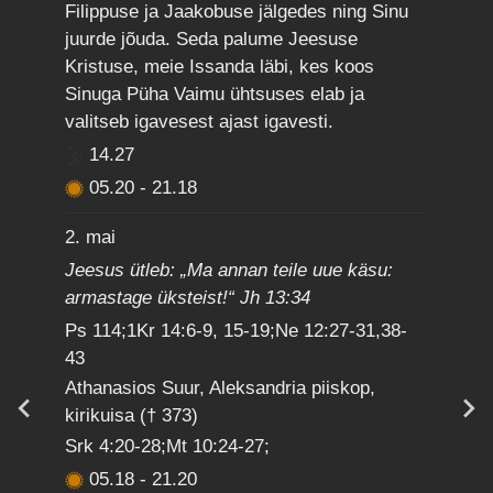
Filippuse ja Jaakobuse jälgedes ning Sinu
juurde jõuda. Seda palume Jeesuse
Kristuse, meie Issanda läbi, kes koos
Sinuga Püha Vaimu ühtsuses elab ja
valitseb igavesest ajast igavesti.
14.27
05.20
-
21.18
2. mai
Jeesus ütleb: „Ma annan teile uue käsu:
armastage üksteist!“ Jh 13:34
Ps 114;1Kr 14:6-9, 15-19;Ne 12:27-31,38-
43
Athanasios Suur, Aleksandria piiskop,
kirikuisa († 373)
Srk 4:20-28;Mt 10:24-27;
05.18
-
21.20