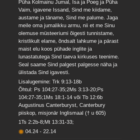
Püha Kolmainu Jumal, Isa ja Poeg ja Püha
Vaim, igavene Issand, Sind me kiidame,
austame ja täname, Sind me palume. Jaga
meile oma jumalikku armu, nii et me Sinu
olemuse müsteeriumi õigesti tunnistame,
kristlikult elame, õndsalt lahkume ja pärast
maist elu koos pühade inglite ja
lunastatutega Sind taeva kirkuses teenime.
Seal saame Sind palgest palgesse näha ja
ülistada Sind igavesti.
Lisalugemine: Trk 9:13-18b
Õhtul: Ps 104:27-35;2Ms 3:13-20;Ps
104:27-35;1Ms 18:1-14 või Tb 12:6b
Augustinus Canterburyst, Canterbury
piiskop, misjonär Inglismaal († u 605)
1Ts 2:2b-8;Mt 13:31-33;
04.24
-
22.14