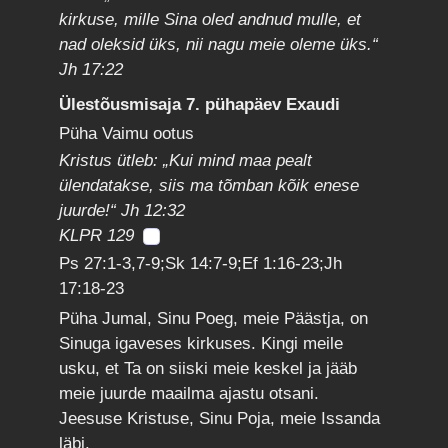
kirkuse, mille Sina oled andnud mulle, et
nad oleksid üks, nii nagu meie oleme üks.“
Jh 17:22
Ülestõusmisaja 7. pühapäev Exaudi
Püha Vaimu ootus
Kristus ütleb: „Kui mind maa pealt
ülendatakse, siis ma tõmban kõik enese
juurde!“ Jh 12:32
KLPR 129
Ps 27:1-3,7-9;Sk 14:7-9;Ef 1:16-23;Jh
17:18-23
Püha Jumal, Sinu Poeg, meie Päästja, on
Sinuga igaveses kirkuses. Kingi meile
usku, et Ta on siiski meie keskel ja jääb
meie juurde maailma ajastu otsani.
Jeesuse Kristuse, Sinu Poja, meie Issanda
läbi.