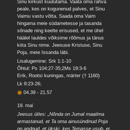
Sinu kirkust kuulutama. Vaata oma rahva
peale, kes on kogunenud palves, et Sinu
Vaimu vastu võtta. Saada oma Vaim
hingama meie südametesse ja tasanda
sõnade ning keelte erisused, et me ühel
häälel lauldes võiksime rõõmus ja tänus
kiita Sinu nime. Jeesuse Kristuse, Sinu
Poja, meie Issanda läbi.
Lisalugemine: Srk 1:1-10
Õhtul: Ps 104:27-35;2Ms 19:3-6
Erik, Rootsi kuningas, märter († 1160)
Lk 9:23-26;
04.39
-
21.57
19. mai
Jeesus ütles: „Nõnda on Jumal maailma
armastanud, et Ta oma ainusündinud Poja
on andnud, et ükski, kes Temasse usub, ei