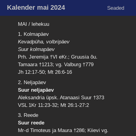
Kalender mai 2024
Seaded
MAI / lehekuu
1. Kolmapäev
Kevadpüha, volbripäev
Suur kolmapäev
Prh. Jeremija †VI eKr.; Gruusia õu.
Tamaara †1213; vg. Valburg †779
Jh 12:17-50; Mt 26:6-16
2. Neljapäev
Suur neljapäev
Aleksandria üpsk. Atanaasi Suur †373
VSL 1Kr 11:23-32; Mt 26:1-27:2
3. Reede
Suur reede
Mr-d Timoteus ja Maura †286; Kiievi vg.