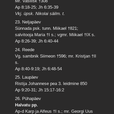
Mr. Vasilisk †308
Ap 8:18-25; Jh 6:35-39
Vkj. üpsk. Nikolai säilm. t.
23. Neljapäev
Sünnada psk. tunn. Miikael †821;
salvitooja Maria †I s.; vgmr. Miikael †IX s.
Ap 8:26-39; Jh 6:40-44
24. Reede
Vg. sambnik Siimeon †596; mr. Kristjan †II
s.
Ap 8:40-9:19; Jh 6:48-54
25. Laupäev
Ristija Johannese pea 3. leidmine 850
Ap 9:20-31; Jh 15:17-16:2
26. Pühapäev
Halvatu pp.
Ap-d Karp ja Alfeus †I s.; mr. Georgi Uus