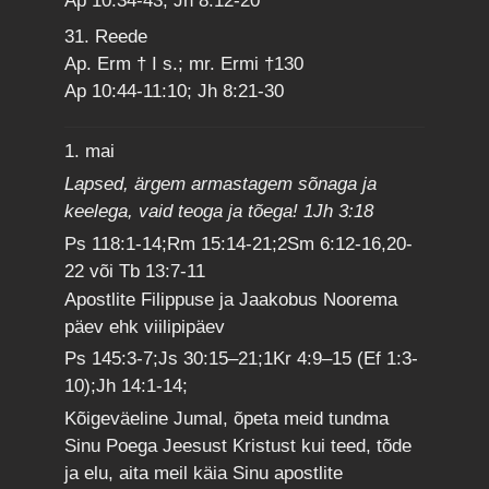
Ap 10:34-43; Jh 8:12-20
31. Reede
Ap. Erm † I s.; mr. Ermi †130
Ap 10:44-11:10; Jh 8:21-30
1. mai
Lapsed, ärgem armastagem sõnaga ja
keelega, vaid teoga ja tõega! 1Jh 3:18
Ps 118:1-14;Rm 15:14-21;2Sm 6:12-16,20-
22 või Tb 13:7-11
Apostlite Filippuse ja Jaakobus Noorema
päev ehk viilipipäev
Ps 145:3-7;Js 30:15–21;1Kr 4:9–15 (Ef 1:3-
10);Jh 14:1-14;
Kõigeväeline Jumal, õpeta meid tundma
Sinu Poega Jeesust Kristust kui teed, tõde
ja elu, aita meil käia Sinu apostlite