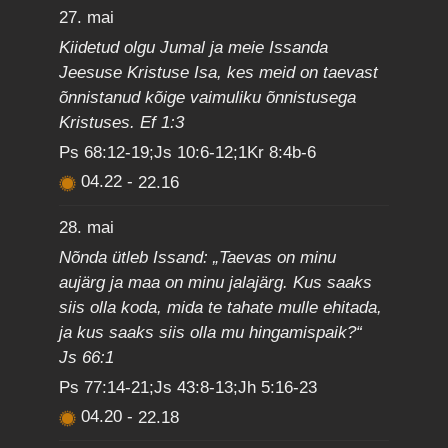
27. mai
Kiidetud olgu Jumal ja meie Issanda
Jeesuse Kristuse Isa, kes meid on taevast
õnnistanud kõige vaimuliku õnnistusega
Kristuses. Ef 1:3
Ps 68:12-19;Js 10:6-12;1Kr 8:4b-6
04.22
-
22.16
28. mai
Nõnda ütleb Issand: „Taevas on minu
aujärg ja maa on minu jalajärg. Kus saaks
siis olla koda, mida te tahate mulle ehitada,
ja kus saaks siis olla mu hingamispaik?“
Js 66:1
Ps 77:14-21;Js 43:8-13;Jh 5:16-23
04.20
-
22.18