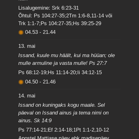
Lisalugemine: Srk 6:23-31
Õhtul: Ps 104:27-35;2Tm 1:6-8,11-14 või
Trk 1:1-7;Ps 104:27-35;Hs 39:25-29
04.53
-
21.44
13. mai
Issand, kuule mu häält, kui ma hüüan; ole
mulle armuline ja vasta mulle! Ps 27:7
Ps 68:12-19;Hs 11:14-20;Ii 34:12-15
04.50
-
21.46
14. mai
Issand on kuningaks kogu maale. Sel
päeval on Issand ainus ja tema nimi on
ainus. Sk 14:9
Ps 77:14-21;Ef 2:14-18;1Pt 1:1-2,10-12
Apostel Mattiase päev ehk madisepäev