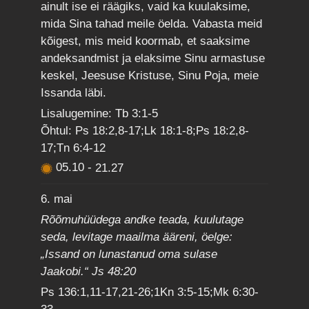
ainult ise ei räägiks, vaid ka kuulaksime,
mida Sina tahad meile öelda. Vabasta meid
kõigest, mis meid koormab, et saaksime
andeksandmist ja elaksime Sinu armastuse
keskel, Jeesuse Kristuse, Sinu Poja, meie
Issanda läbi.
Lisalugemine: Tb 3:1-5
Õhtul: Ps 18:2,8-17;Lk 18:1-8;Ps 18:2,8-
17;Tn 6:4-12
05.10
-
21.27
6. mai
Rõõmuhüüdega andke teada, kuulutage
seda, levitage maailma ääreni, öelge:
„Issand on lunastanud oma sulase
Jaakobi.“ Js 48:20
Ps 136:1,11-17,21-26;1Kn 3:5-15;Mk 6:30-