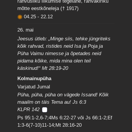
rahvusliku liikumise tegelane, rahvakiriku
mõtte eestkõneleja († 1917)
04.25
-
22.12
26. mai
Jeesus ütleb: „Minge siis, tehke jüngriteks
kõik rahvad, ristides neid Isa ja Poja ja
Püha Vaimu nimesse ja õpetades neid
pidama kõike, mida mina olen teil
käskinud!“ Mt 28:19-20
Kolmainupüha
Varjatud Jumal
Püha, püha, püha on vägede Issand! Kõik
maailm on täis Tema au! Js 6:3
KLPR 142
Ps 95:1-2,6-7;4Ms 6:22-27 või Js 66:1-2;Ef
1:3-6(7-10)11-14;Mt 28:16-20