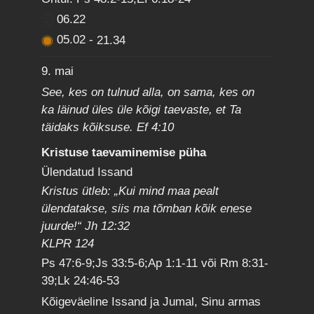
06.22
05.02
-
21.34
9. mai
See, kes on tulnud alla, on sama, kes on
ka läinud üles üle kõigi taevaste, et Ta
täidaks kõiksuse. Ef 4:10
Kristuse taevaminemise püha
Ülendatud Issand
Kristus ütleb: „Kui mind maa pealt
ülendatakse, siis ma tõmban kõik enese
juurde!“ Jh 12:32
KLPR 124
Ps 47:6-9;Js 33:5-6;Ap 1:1-11 või Rm 8:31-
39;Lk 24:46-53
Kõigeväeline Issand ja Jumal, Sinu armas