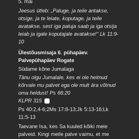
5. mai
Jeesus ütleb: „Paluge, ja teile antakse,
otsige, ja te leiate, koputage, ja teile
avatakse, sest iga paluja saab ja iga otsija
leiab ja igale koputajale avatakse!“ Lk 11:9-
10
Ülestõusmisaja 6. pühapäev.
Palvepühapäev Rogate
Südame kõne Jumalaga
Tänu olgu Jumalale, kes ei ole heitnud
kõrvale mu palvet ega ole mult ära võtnud
oma heldust! Ps 66:20
KLPR 315
Ps 40:2,4-6;2Ms 17:8-13;Jk 5:13-16;Lk
11:5-13
Taevane Isa, kes Sa kuuled kõiki meie
palveid. Kingi meile palve vaimu, et me