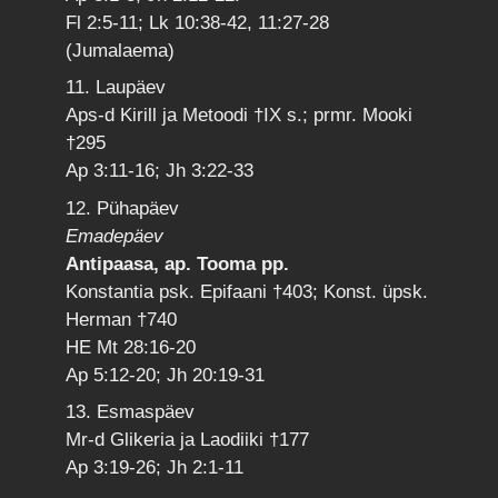
Fl 2:5-11; Lk 10:38-42, 11:27-28
(Jumalaema)
11. Laupäev
Aps-d Kirill ja Metoodi †IX s.; prmr. Mooki
†295
Ap 3:11-16; Jh 3:22-33
12. Pühapäev
Emadepäev
Antipaasa, ap. Tooma pp.
Konstantia psk. Epifaani †403; Konst. üpsk.
Herman †740
HE Mt 28:16-20
Ap 5:12-20; Jh 20:19-31
13. Esmaspäev
Mr-d Glikeria ja Laodiiki †177
Ap 3:19-26; Jh 2:1-11