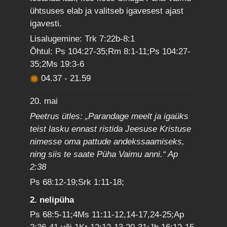
ühtsuses elab ja valitseb igavesest ajast
igavesti.
Lisalugemine: Trk 7:22b-8:1
Õhtul: Ps 104:27-35;Rm 8:1-11;Ps 104:27-
35;2Ms 19:3-6
04.37
-
21.59
20. mai
Peetrus ütles: „Parandage meelt ja igaüks
teist lasku ennast ristida Jeesuse Kristuse
nimesse oma pattude andekssaamiseks,
ning siis te saate Püha Vaimu anni.“ Ap
2:38
Ps 68:12-19;Srk 1:11-18;
2. nelipüha
Ps 68:5-11;4Ms 11:11-12,14-17,24-25;Ap