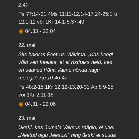
2:40
Ps 77:14-21;4Ms 11:11-12,14-17,24-25;1Kr
12:1-11 või 1Kr 14:1-5,37-40
04.33
-
22.04
22. mai
Siis hakkas Peetrus rääkima: „Kas keegi
võib vett keelata, et ei ristitaks neid, kes
on saanud Püha Vaimu nõnda nagu
meiegi?“ Ap 10:46-47
Ps 48:2-15;1Kr 12:12-13,20-31;Ap 8:9-25
või 1Kr 2:11-16
04.31
-
22.06
23. mai
Ükski, kes Jumala Vaimus räägib, ei ütle:
„Neetud olgu Jeesus!“ ning ükski ei suuda