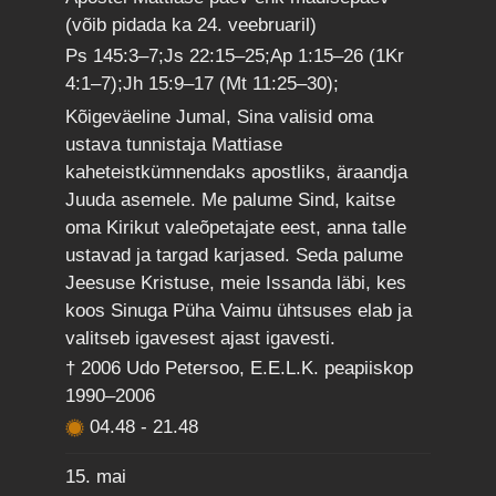
(võib pidada ka 24. veebruaril)
Ps 145:3–7;Js 22:15–25;Ap 1:15–26 (1Kr
4:1–7);Jh 15:9–17 (Mt 11:25–30);
Kõigeväeline Jumal, Sina valisid oma
ustava tunnistaja Mattiase
kaheteistkümnendaks apostliks, äraandja
Juuda asemele. Me palume Sind, kaitse
oma Kirikut valeõpetajate eest, anna talle
ustavad ja targad karjased. Seda palume
Jeesuse Kristuse, meie Issanda läbi, kes
koos Sinuga Püha Vaimu ühtsuses elab ja
valitseb igavesest ajast igavesti.
† 2006 Udo Petersoo, E.E.L.K. peapiiskop
1990–2006
04.48
-
21.48
15. mai