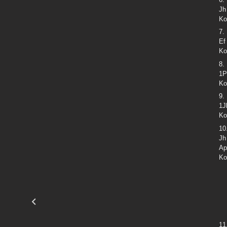
Jh
Ko
7.
Ef
Ko
8.
1P
Ko
9.
1J
Ko
10
Jh
Ap
Ko
11