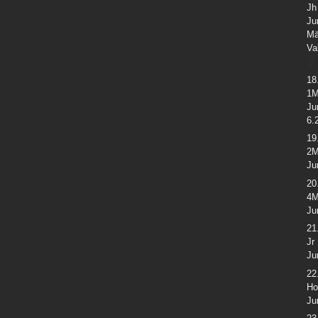
Jh
Ju
Mä
Va
18
1M
Ju
6.
19
2M
Ju
20
4M
Ju
21
Jr
Ju
22
Ho
Ju