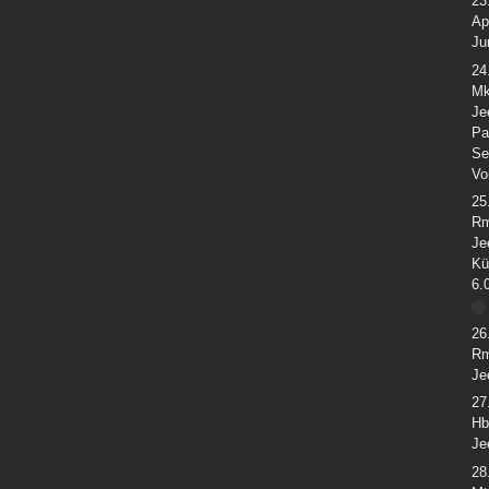
23
Ap
Ju
24
Mk
Je
Pa
Se
Vo
25
Rm
Je
Kü
6.
26
Rm
Je
27
Hb
Je
28