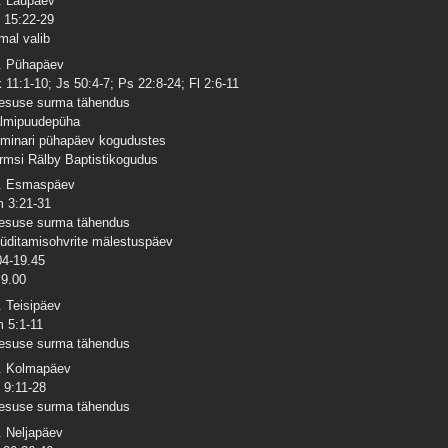
. Laupäev
 15:22-29
mal valib
. Pühapäev
 11:1-10; Js 50:4-7; Ps 22:8-24; Fl 2:6-11
esuse surma tähendus
lmipuudepüha
minari pühapäev kogudustes
rmsi Rälby Baptistikogudus
. Esmaspäev
 3:21-31
esuse surma tähendus
üditamisohvrite mälestuspäev
04-19.45
9.00
. Teisipäev
 5:1-11
esuse surma tähendus
. Kolmapäev
 9:11-28
esuse surma tähendus
. Neljapäev