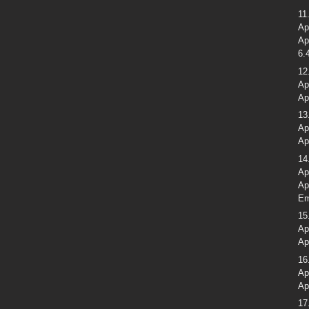
11
Ap
Ap
6.
12
Ap
Ap
13
Ap
Ap
14
Ap
Ap
Em
15
Ap
Ap
16
Ap
Ap
17