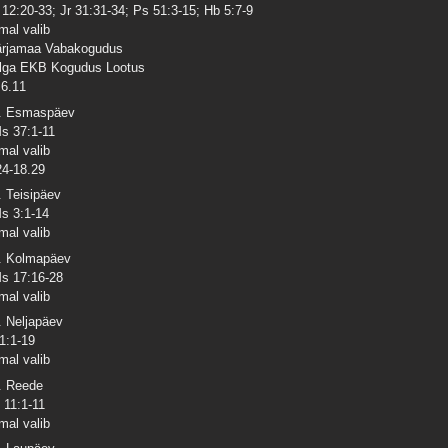
 12:20-33; Jr 31:31-34; Ps 51:3-15; Hb 5:7-9
mal valib
rjamaa Vabakogudus
lga EKB Kogudus Lootus
6.11
. Esmaspäev
s 37:1-11
mal valib
24-18.29
. Teisipäev
s 3:1-14
mal valib
. Kolmapäev
s 17:16-28
mal valib
. Neljapäev
 1:1-19
mal valib
. Reede
 11:1-11
mal valib