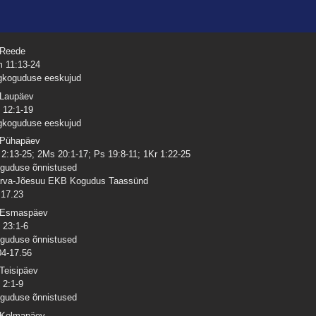
 Reede
 11:13-24
gkoguduse eeskujud
 Laupäev
 12:1-19
gkoguduse eeskujud
 Pühapäev
 2:13-25; 2Ms 20:1-17; Ps 19:8-11; 1Kr 1:22-25
guduse õnnistused
rva-Jõesuu EKB Kogudus Taassünd
17.23
 Esmaspäev
 23:1-6
guduse õnnistused
04-17.56
 Teisipäev
 2:1-9
guduse õnnistused
 Kolmapäev