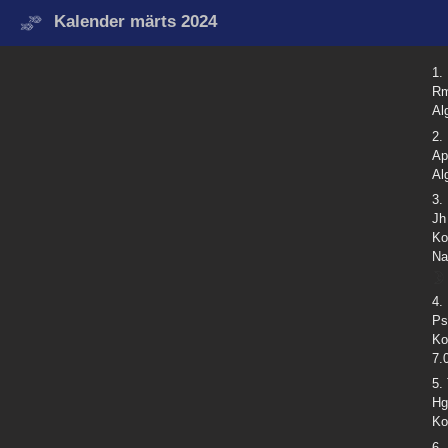
Kalender märts 2024
1.
Rm
Al
2.
Ap
Al
3.
Jh
Ko
Na
4.
Ps
Ko
7.
5.
Hg
Ko
6.