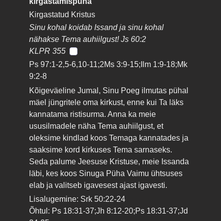
kirgastamispüha
Kirgastatud Kristus
Sinu kohal koidab Issand ja sinu kohal
nähakse Tema auhiilgust! Js 60:2
KLPR 355
Ps 97:1-2,5-6,10-11;2Ms 3:9-15;Ilm 1:9-18;Mk
9:2-8
Kõigeväeline Jumal, Sinu Poeg ilmutas pühal
mäel jüngritele oma kirkust, enne kui Ta läks
kannatama ristisurma. Anna ka meie
ususilmadele näha Tema auhiilgust, et
oleksime kindlad koos Temaga kannatades ja
saaksime kord kirkuses Tema sarnaseks.
Seda palume Jeesuse Kristuse, meie Issanda
läbi, kes koos Sinuga Püha Vaimu ühtsuses
elab ja valitseb igavesest ajast igavesti.
Lisalugemine: Srk 50:22-24
Õhtul: Ps 18:31-37;Jh 8:12-20;Ps 18:31-37;Jd