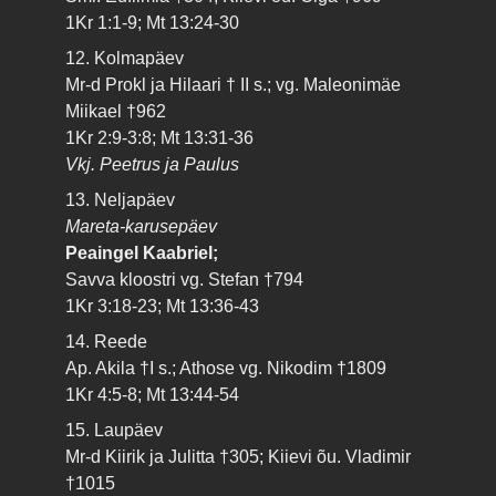
1Kr 1:1-9; Mt 13:24-30
12. Kolmapäev
Mr-d Prokl ja Hilaari † II s.; vg. Maleonimäe
Miikael †962
1Kr 2:9-3:8; Mt 13:31-36
Vkj. Peetrus ja Paulus
13. Neljapäev
Mareta-karusepäev
Peaingel Kaabriel;
Savva kloostri vg. Stefan †794
1Kr 3:18-23; Mt 13:36-43
14. Reede
Ap. Akila †I s.; Athose vg. Nikodim †1809
1Kr 4:5-8; Mt 13:44-54
15. Laupäev
Mr-d Kiirik ja Julitta †305; Kiievi õu. Vladimir
†1015