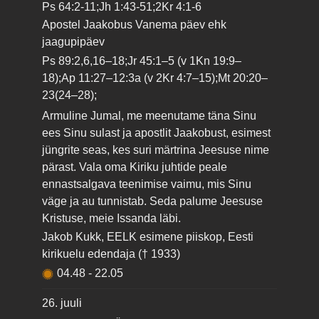
Ps 64:2-11;Jh 1:43-51;2Kr 4:1-6
Apostel Jaakobus Vanema päev ehk
jaagupipäev
Ps 89:2,6,16–18;Jr 45:1–5 (v 1Kn 19:9–
18);Ap 11:27–12:3a (v 2Kr 4:7–15);Mt 20:20–
23(24–28);
Armuline Jumal, me meenutame täna Sinu
ees Sinu sulast ja apostlit Jaakobust, esimest
jüngrite seas, kes suri märtrina Jeesuse nime
pärast. Vala oma Kiriku juhtide peale
ennastsalgava teenimise vaimu, mis Sinu
väge ja au tunnistab. Seda palume Jeesuse
Kristuse, meie Issanda läbi.
Jakob Kukk, EELK esimene piiskop, Eesti
kirikuelu edendaja († 1933)
04.48
-
22.05
26. juuli