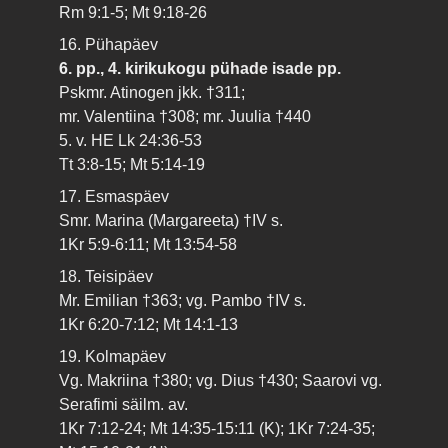
Rm 9:1-5; Mt 9:18-26
16. Pühapäev
6. pp., 4. kirikukogu pühade isade pp.
Pskmr. Atinogen jkk. †311;
mr. Valentiina †308; mr. Juulia †440
5. v. HE Lk 24:36-53
Tt 3:8-15; Mt 5:14-19
17. Esmaspäev
Smr. Marina (Margareeta) †IV s.
1Kr 5:9-6:11; Mt 13:54-58
18. Teisipäev
Mr. Emilian †363; vg. Pambo †IV s.
1Kr 6:20-7:12; Mt 14:1-13
19. Kolmapäev
Vg. Makriina †380; vg. Dius †430; Saarovi vg.
Serafimi säilm. av.
1Kr 7:12-24; Mt 14:35-15:11 (K); 1Kr 7:24-35;