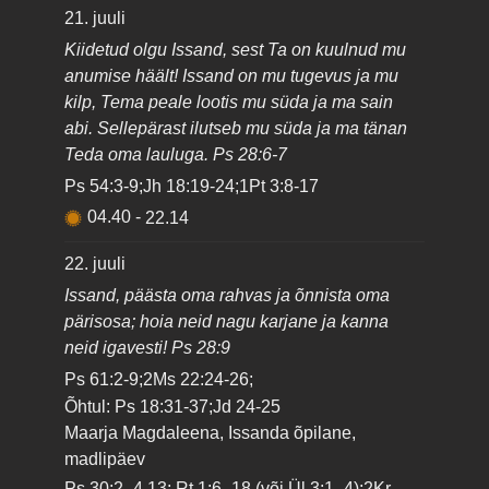
21. juuli
Kiidetud olgu Issand, sest Ta on kuulnud mu
anumise häält! Issand on mu tugevus ja mu
kilp, Tema peale lootis mu süda ja ma sain
abi. Sellepärast ilutseb mu süda ja ma tänan
Teda oma lauluga. Ps 28:6-7
Ps 54:3-9;Jh 18:19-24;1Pt 3:8-17
04.40
-
22.14
22. juuli
Issand, päästa oma rahvas ja õnnista oma
pärisosa; hoia neid nagu karjane ja kanna
neid igavesti! Ps 28:9
Ps 61:2-9;2Ms 22:24-26;
Õhtul: Ps 18:31-37;Jd 24-25
Maarja Magdaleena, Issanda õpilane,
madlipäev
Ps 30:2–4,13; Rt 1:6–18 (või Ül 3:1–4);2Kr