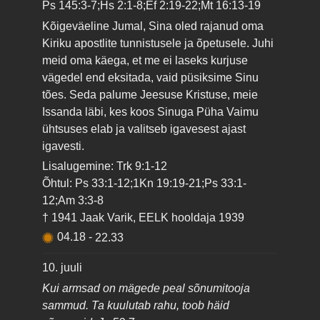
Ps 145:3-7;Hs 2:1-8;Ef 2:19-22;Mt 16:13-19
Kõigeväeline Jumal, Sina oled rajanud oma
Kiriku apostlite tunnistusele ja õpetusele. Juhi
meid oma käega, et me ei laseks kurjuse
vägedel end eksitada, vaid püsiksime Sinu
tões. Seda palume Jeesuse Kristuse, meie
Issanda läbi, kes koos Sinuga Püha Vaimu
ühtsuses elab ja valitseb igavesest ajast
igavesti.
Lisalugemine: Trk 9:1-12
Õhtul: Ps 33:1-12;1Kn 19:19-21;Ps 33:1-
12;Am 3:3-8
† 1941 Jaak Varik, EELK hooldaja 1939
04.18
-
22.33
10. juuli
Kui armsad on mägede peal sõnumitooja
sammud. Ta kuulutab rahu, toob häid