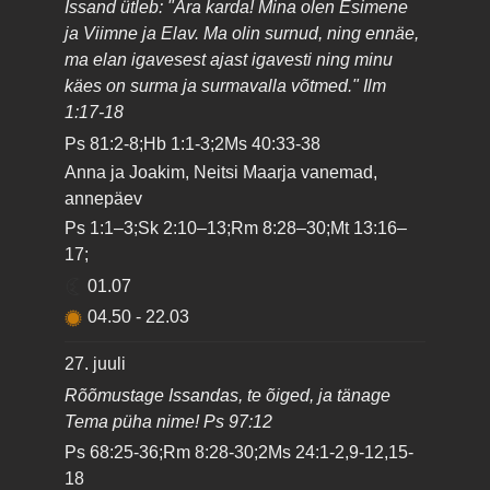
Issand ütleb: "Ära karda! Mina olen Esimene
ja Viimne ja Elav. Ma olin surnud, ning ennäe,
ma elan igavesest ajast igavesti ning minu
käes on surma ja surmavalla võtmed." Ilm
1:17-18
Ps 81:2-8;Hb 1:1-3;2Ms 40:33-38
Anna ja Joakim, Neitsi Maarja vanemad,
annepäev
Ps 1:1–3;Sk 2:10–13;Rm 8:28–30;Mt 13:16–
17;
01.07
04.50
-
22.03
27. juuli
Rõõmustage Issandas, te õiged, ja tänage
Tema püha nime! Ps 97:12
Ps 68:25-36;Rm 8:28-30;2Ms 24:1-2,9-12,15-
18