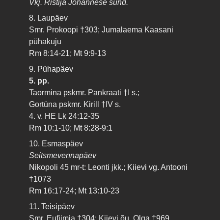
Vkj. Ristija Johannese sünd.
8. Laupäev
Smr. Prokoopi †303; Jumalaema Kaasani
pühakuju
Rm 8:14-21; Mt 9:9-13
9. Pühapäev
5. pp.
Taormina pskmr. Pankraati †I s.;
Gortüna pskmr. Kirill †IV s.
4. v. HE Lk 24:12-35
Rm 10:1-10; Mt 8:28-9:1
10. Esmaspäev
Seitsmevennapäev
Nikopoli 45 mr-t: Leonti jkk.; Kiievi vg. Antooni
†1073
Rm 16:17-24; Mt 13:10-23
11. Teisipäev
Smr. Eufiimia †304; Kiievi õu. Olga †969