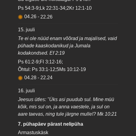
Ps 54:3-9;Lk 22:31-34;2Kr 12:1-10
04.26
-
22.26
15. juuli
Te ei ole nüüd enam võõrad ja majalised, vaid
pühade kaaskodanikud ja Jumala
kodakondsed. Ef 2:19
Ps 61:2-9;Fl 3:12-16;
Õhtul: Ps 33:1-12;5Ms 10:12-19
04.28
-
22.24
16. juuli
Jeesus ütles: "Üks asi puudub sul. Mine müü
kõik, mis sul on, ja anna vaestele, ja sul on
aare taevas, ning tule järgne mulle!? Mk 10:21
7. pühapäev pärast nelipüha
Armastuskäsk