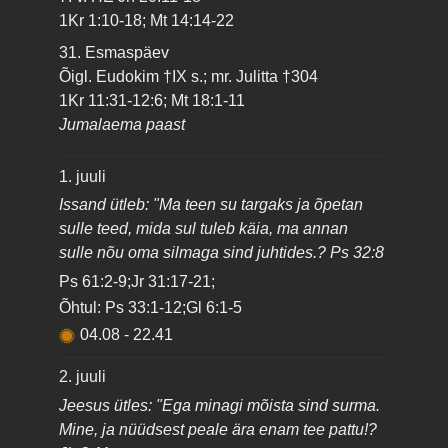
1Kr 1:10-18; Mt 14:14-22
31. Esmaspäev
Õigl. Eudokim †IX s.; mr. Julitta †304
1Kr 11:31-12:6; Mt 18:1-11
Jumalaema paast
1. juuli
Issand ütleb: "Ma teen su targaks ja õpetan
sulle teed, mida sul tuleb käia, ma annan
sulle nõu oma silmaga sind juhtides.? Ps 32:8
Ps 61:2-9;Jr 31:17-21;
Õhtul: Ps 33:1-12;Gl 6:1-5
04.08
-
22.41
2. juuli
Jeesus ütles: "Ega minagi mõista sind surma.
Mine, ja nüüdsest peale ära enam tee pattu!?