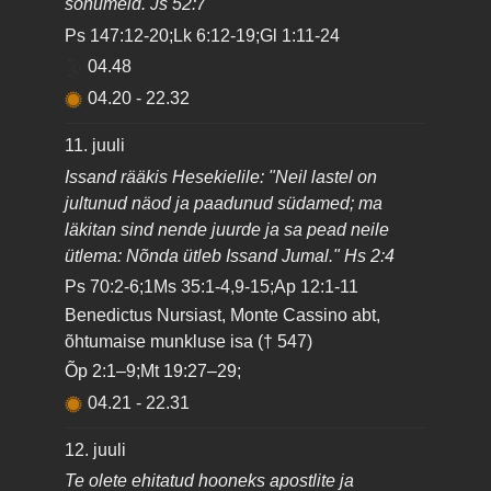
sõnumeid. Js 52:7
Ps 147:12-20;Lk 6:12-19;Gl 1:11-24
04.48
04.20
-
22.32
11. juuli
Issand rääkis Hesekielile: "Neil lastel on
jultunud näod ja paadunud südamed; ma
läkitan sind nende juurde ja sa pead neile
ütlema: Nõnda ütleb Issand Jumal." Hs 2:4
Ps 70:2-6;1Ms 35:1-4,9-15;Ap 12:1-11
Benedictus Nursiast, Monte Cassino abt,
õhtumaise munkluse isa († 547)
Õp 2:1–9;Mt 19:27–29;
04.21
-
22.31
12. juuli
Te olete ehitatud hooneks apostlite ja