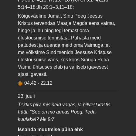
5:14–18;Jh 20:1–3,11–18;
Kõigeväeline Jumal, Sinu Poeg Jeesus
Kristus tervendas Maarja Magdaleena vaimu,
hinge ja ihu ning tegi temast oma
ülestõusmise tunnistaja. Puhasta meid
pattudest ja uuenda meid oma Vaimuga, et
me võiksime Sind teenida Jeesuse Kristuse
ülestõusmise väes, kes koos Sinuga Püha
Vaimu ühtsuses elab ja valitseb igavesest
ajast igavesti.
04.42
-
22.12
23. juuli
Tekkis pilv, mis neid varjas, ja pilvest kostis
hääl: "See on mu armas Poeg, Teda
kuulake!? Mk 9:7
Issanda muutmise püha ehk