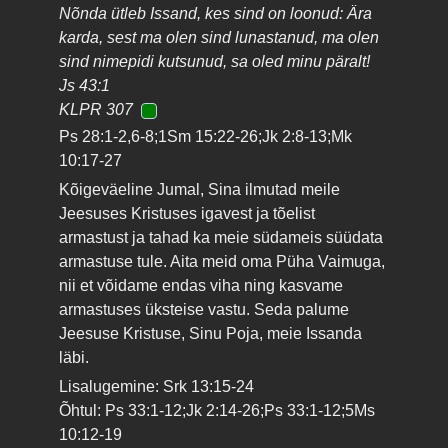
Nõnda ütleb Issand, kes sind on loonud: Ära
karda, sest ma olen sind lunastanud, ma olen
sind nimepidi kutsunud, sa oled minu päralt!
Js 43:1
KLPR 307
Ps 28:1-2,6-8;1Sm 15:22-26;Jk 2:8-13;Mk
10:17-27
Kõigeväeline Jumal, Sina ilmutad meile
Jeesuses Kristuses igavest ja tõelist
armastust ja tahad ka meie südameis süüdata
armastuse tule. Aita meid oma Püha Vaimuga,
nii et võidame endas viha ning kasvame
armastuses üksteise vastu. Seda palume
Jeesuse Kristuse, Sinu Poja, meie Issanda
läbi.
Lisalugemine: Srk 13:15-24
Õhtul: Ps 33:1-12;Jk 2:14-26;Ps 33:1-12;5Ms
10:12-19