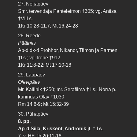
27. Neljapäev
Smr. tervendaja Panteleimon †305; vg. Antisa
†VIII s.
1Kr 10:28-11:7; Mt 16:24-28
28. Reede
Päätnits
Ap-d dk-d Prohhor, Nikanor, Tiimon ja Parmen
†I s.; vg. Irene †912
1Kr 11:8-22; Mt 17:10-18
29. Laupäev
Olevipäev
Mr. Kallinik †250; mr. Serafiima † I s.; Norra p.
kuningas Olav †1030
Rm 14:6-9; Mt 15:32-39
30. Pühapäev
8. pp.
Ap-d Siila, Kriskent, Andronik jt. † I s.
7. v. HE Jh 20:11-18