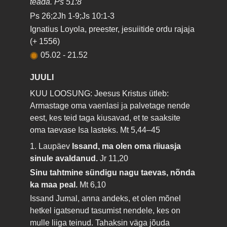
teada. Ps 51:8
Ps 26;2Jh 1-9;Js 10:1-3
Ignatius Loyola, preester, jesuiitide ordu rajaja
(+ 1556)
05.02
-
21.52
JUULI
KUU LOOSUNG: Jeesus Kristus ütleb:
Armastage oma vaenlasi ja palvetage nende
eest, kes teid taga kiusavad, et te saaksite
oma taevase Isa lasteks.
Mt 5,44–45
1. Laupäev
Issand, ma olen oma riiuasja
sinule avaldanud.
Jr 11,20
Sinu tahtmine sündigu nagu taevas, nõnda
ka maa peal.
Mt 6,10
Issand Jumal, anna andeks, et olen mõnel
hetkel igatsenud tasumist nendele, kes on
mulle liiga teinud. Tahaksin väga jõuda