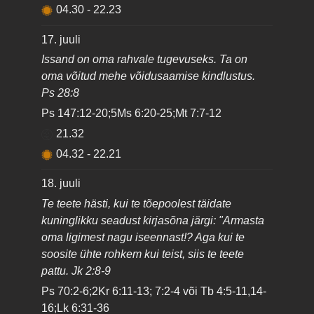
04.30
-
22.23
17. juuli
Issand on oma rahvale tugevuseks. Ta on
oma võitud mehe võidusaamise kindlustus.
Ps 28:8
Ps 147:12-20;5Ms 6:20-25;Mt 7:7-12
21.32
04.32
-
22.21
18. juuli
Te teete hästi, kui te tõepoolest täidate
kuninglikku seadust kirjasõna järgi: "Armasta
oma ligimest nagu iseennast!? Aga kui te
soosite ühte rohkem kui teist, siis te teete
pattu. Jk 2:8-9
Ps 70:2-6;2Kr 6:11-13; 7:2-4 või Tb 4:5-11,14-
16;Lk 6:31-36