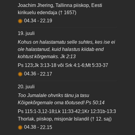
Joachim Jhering, Tallinna piiskop, Eesti
kirikuelu edendaja († 1657)
04.34
-
22.19
19. juuli
Kohus on halastamatu selle suhtes, kes ise ei
ole halastanud, kuid halastus kiidab end
kohtust kõrgemaks. Jk 2:13
Ps 123;Jk 3:13-18 või Srk 4:1-6;Mt 5:33-37
04.36
-
22.17
20. juuli
Too Jumalale ohvriks tänu ja tasu
Kõigekõrgemale oma tõotused! Ps 50:14
Ps 115:1-3,12-18;Lk 11:33-42;1Kr 12:31b-13:3
Thorlak, piiskop, misjonär Islandil († 12. saj)
04.38
-
22.15