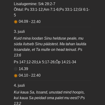
Lisalugemine: Srk 28:2-7
Õhtul: Ps 33:1-12;Am 7:1-6;Ps 33:1-12;Gl 6:1-
5
04.09
-
22.40
3. juuli
Kuid mina loodan Sinu helduse peale, mu
süda ilutseb Sinu päästest. Ma tahan laulda
Issandale, et Ta mulle on head teinud. Ps
13:6
Ps 147:12-20;Lk 5:17-26;Õp 14:21-34
14.39
04.10
-
22.40
4. juuli
Kui kaua Sa, Issand, unustad mind hoopis,
kui kaua Sa peidad oma palet mu eest? Ps
13:2