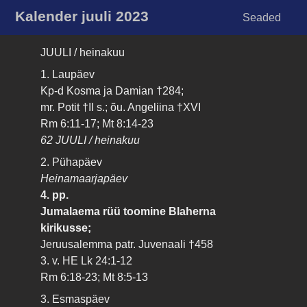
Kalender juuli 2023
Seaded
JUULI / heinakuu
1. Laupäev
Kp-d Kosma ja Damian †284;
mr. Potit †II s.; õu. Angeliina †XVI
Rm 6:11-17; Mt 8:14-23
62 JUULI / heinakuu
2. Pühapäev
Heinamaarjapäev
4. pp.
Jumalaema rüü toomine Blaherna
kirikusse;
Jeruusalemma patr. Juvenaali †458
3. v. HE Lk 24:1-12
Rm 6:18-23; Mt 8:5-13
3. Esmaspäev