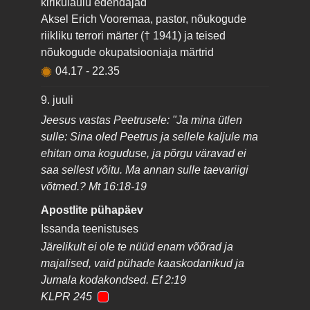
kirikulaulu edendajad
Aksel Erich Vooremaa, pastor, nõukogude
riikliku terrori märter († 1941) ja teised
nõukogude okupatsiooniaja märtrid
04.17
-
22.35
9. juuli
Jeesus vastas Peetrusele: "Ja mina ütlen
sulle: Sina oled Peetrus ja sellele kaljule ma
ehitan oma koguduse, ja põrgu väravad ei
saa sellest võitu. Ma annan sulle taevariigi
võtmed.? Mt 16:18-19
Apostlite pühapäev
Issanda teenistuses
Järelikult ei ole te nüüd enam võõrad ja
majalised, vaid pühade kaaskodanikud ja
Jumala kodakondsed. Ef 2:19
KLPR 245