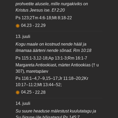
prohvetite alusele, mille nurgakiviks on
Kristus Jeesus ise. Ef 2:20
Ps 123;2Tm 4:6-18;Mt 8:18-22
04.23
-
22.29
13. juuli
Kogu maale on kostnud nende hääl ja
ilmamaa äärteni nende sõnad. Rm 10:18
Ps 115:1-3,12-18;Ap 13:1-3;Rm 16:1-7
Margareta Antiookiast, märter Antiookias († u
307), maretapäev
Ps 116:1–4,7–9,15–17;Jr 11:18–20;2Kr
10:17–11:2;Mt 13:44–52;
04.25
-
22.28
14. juuli
Su suure headuse mälestust kuulutatagu ja
Su õiguse üle hõisatagu! Ps 145:7