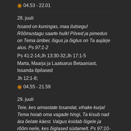
04.53
-
22.01
28. juuli
Issand on kuningas, maa ilutsegu!
Rõõmustagu saarte hulk! Pilved ja pimedus
on Tema ümber, õigus ja õiglus on Ta aujärje
alus. Ps 97:1-2
Ps 41:2-14;Jh 13:30-32;Jh 17:1-5
Marta, Maarja ja Laatsarus Betaaniast,
Issanda õpilased
Jh 12:1-8;
04.55
-
21.59
29. juuli
Teie, kes armastate Issandat, vihake kurja!
Tema hoiab oma vagade hingi, Ta kisub nad
ära õelate käest. Valgus koidab õigele ja
rõõm neile, kes õiglased südamelt. Ps 97:10-