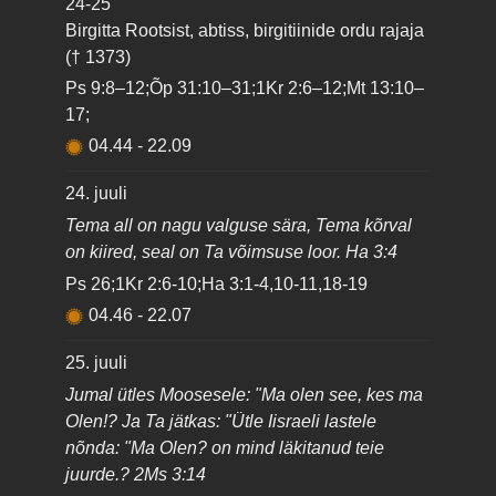
24-25
Birgitta Rootsist, abtiss, birgitiinide ordu rajaja
(† 1373)
Ps 9:8–12;Õp 31:10–31;1Kr 2:6–12;Mt 13:10–
17;
04.44
-
22.09
24. juuli
Tema all on nagu valguse sära, Tema kõrval
on kiired, seal on Ta võimsuse loor. Ha 3:4
Ps 26;1Kr 2:6-10;Ha 3:1-4,10-11,18-19
04.46
-
22.07
25. juuli
Jumal ütles Moosesele: "Ma olen see, kes ma
Olen!? Ja Ta jätkas: "Ütle Iisraeli lastele
nõnda: "Ma Olen? on mind läkitanud teie
juurde.? 2Ms 3:14