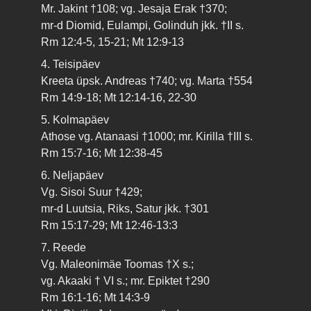
Mr. Jakint †108; vg. Jesaja Erak †370;
mr-d Diomid, Eulampi, Golinduh jkk. †II s.
Rm 12:4-5, 15-21; Mt 12:9-13
4. Teisipäev
Kreeta üpsk. Andreas †740; vg. Marta †554
Rm 14:9-18; Mt 12:14-16, 22-30
5. Kolmapäev
Athose vg. Atanaasi †1000; mr. Kirilla †III s.
Rm 15:7-16; Mt 12:38-45
6. Neljapäev
Vg. Sisoi Suur †429;
mr-d Luutsia, Riks, Satur jkk. †301
Rm 15:17-29; Mt 12:46-13:3
7. Reede
Vg. Maleonimäe Toomas †X s.;
vg. Akaaki † VI s.; mr. Epiktet †290
Rm 16:1-16; Mt 14:3-9