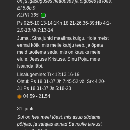
on ju igasuguses headuses ja õiguses ja tões.
Ef 5:8b,9
KLPR 365
Ps 92:5-10,13-14;1Kn 18:21-26,36-39;Hb 4:1-
2,9-13;Mt 7:13-14
Jumal, Sina juhid maailma kulgu. Hoia meist
eemal kõik, mis meile kahju teeb, ja õpeta
meid taotlema seda, mis on kasuks meie
elule. Jeesuse Kristuse, Sinu Poja, meie
Issanda läbi.
Lisalugemine: Trk 12:13,16-19
Õhtul: Ps 18:31-37;Jh 7:45-52 või Srk 4:20-
31;Ps 18:31-37;Js 5:18-23
04.59
-
21.54
31. juuli
Sul on hea meel tõest, mis asub südame
põhjas, ja salajas annad Sa mulle tarkust