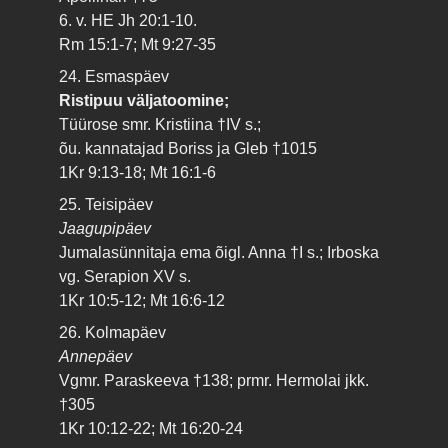
6. v. HE Jh 20:1-10.
Rm 15:1-7; Mt 9:27-35
24. Esmaspäev
Ristipuu väljatoomine;
Tüürose smr. Kristiina †IV s.;
õu. kannatajad Boriss ja Gleb †1015
1Kr 9:13-18; Mt 16:1-6
25. Teisipäev
Jaagupipäev
Jumalasünnitaja ema õigl. Anna †I s.; Irboska
vg. Serapion XV s.
1Kr 10:5-12; Mt 16:6-12
26. Kolmapäev
Annepäev
Vgmr. Paraskeeva †138; prmr. Hermolai jkk.
†305
1Kr 10:12-22; Mt 16:20-24