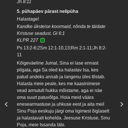
Jh 8:11
5. pühapäev pärast nelipüha
Halastage!
Kandke üksteise koormaid, nõnda te täidate
Kristuse seadust. Gl 6:1
KLPR 227
Ps 13:2-6;2Sm 12:1-10,13;Rm 2:1-11;Jh 8:2-
11
Kõigeväeline Jumal, Sina ei lase ennast
pilgata, aga Sa oled ka halastav Isa, kes
patud andeks annab ja langenu üles tõstab.
Halasta meie peale, kes me kaasinimese
vead armutult hukka mõistame, aga ei näe
oma suurt patuvõlga. Hoia meid väära
enesearmastuse ja uhkuse eest ja aita meil
Sinu Poja eeskuju järgi oma ligimest õiglaselt
ja halastavalt kohelda. Jeesuse Kristuse, Sinu
Poja, meie Issanda läbi.