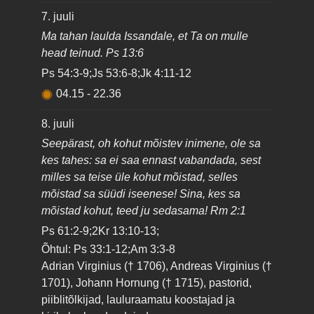
7. juuli
Ma tahan laulda Issandale, et Ta on mulle
head teinud. Ps 13:6
Ps 54:3-9;Js 53:6-8;Jk 4:11-12
04.15
-
22.36
8. juuli
Seepärast, oh kohut mõistev inimene, ole sa
kes tahes: sa ei saa ennast vabandada, sest
milles sa teise üle kohut mõistad, selles
mõistad sa süüdi iseenese! Sina, kes sa
mõistad kohut, teed ju sedasama! Rm 2:1
Ps 61:2-9;2Kr 13:10-13;
Õhtul: Ps 33:1-12;Am 3:3-8
Adrian Virginius († 1706), Andreas Virginius (†
1701), Johann Hornung († 1715), pastorid,
piiblitõlkijad, lauluraamatu koostajad ja