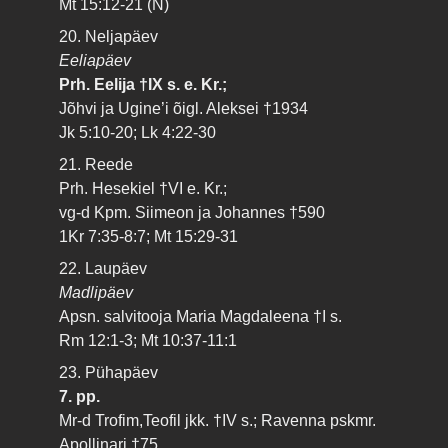
Mt 15:12-21 (N)
20. Neljapäev
Eeliapäev
Prh. Eelija †IX s. e. Kr.;
Jõhvi ja Ugine’i õigl. Aleksei †1934
Jk 5:10-20; Lk 4:22-30
21. Reede
Prh. Hesekiel †VI e. Kr.;
vg-d Kpm. Siimeon ja Johannes †590
1Kr 7:35-8:7; Mt 15:29-31
22. Laupäev
Madlipäev
Apsn. salvitooja Maria Magdaleena †I s.
Rm 12:1-3; Mt 10:37-11:1
23. Pühapäev
7. pp.
Mr-d Trofim,Teofil jkk. †IV s.; Ravenna pskmr.
Apollinari †75