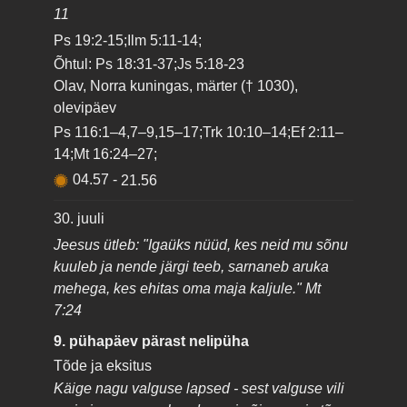
11
Ps 19:2-15;Ilm 5:11-14;
Õhtul: Ps 18:31-37;Js 5:18-23
Olav, Norra kuningas, märter († 1030),
olevipäev
Ps 116:1–4,7–9,15–17;Trk 10:10–14;Ef 2:11–
14;Mt 16:24–27;
04.57
-
21.56
30. juuli
Jeesus ütleb: "Igaüks nüüd, kes neid mu sõnu
kuuleb ja nende järgi teeb, sarnaneb aruka
mehega, kes ehitas oma maja kaljule." Mt
7:24
9. pühapäev pärast nelipüha
Tõde ja eksitus
Käige nagu valguse lapsed - sest valguse vili