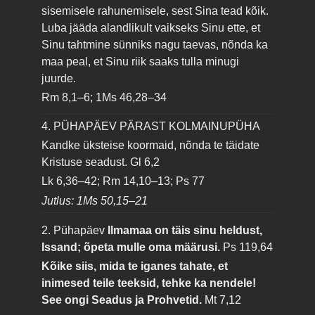
sisemisele rahunemisele, sest Sina tead kõik.
Luba jääda alandlikult vaikseks Sinu ette, et
Sinu tahtmine sünniks nagu taevas, nõnda ka
maa peal, et Sinu riik saaks tulla minugi
juurde.
Rm 8,1–6; 1Ms 46,28–34
4. PÜHAPÄEV PÄRAST KOLMAINUPÜHA
Kandke üksteise koormaid, nõnda te täidate
Kristuse seadust.
Gl 6,2
Lk 6,36–42; Rm 14,10–13; Ps 77
Jutlus: 1Ms 50,15–21
2. Pühapäev
Ilmamaa on täis sinu heldust,
Issand; õpeta mulle oma määrusi.
Ps 119,64
Kõike siis, mida te iganes tahate, et
inimesed teile teeksid, tehke ka nendele!
See ongi Seadus ja Prohvetid.
Mt 7,12