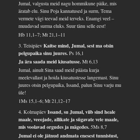
Jumal, valgusta meid nagu hommikune päike, mis
äratab elu. Sinu Poja kannatused ja surm, Tema
vermete vägi teevad meid terveks. Enamgi veel –
muudavad surma eluks. Suur tänu selle eest!
Hb 11,1–7; Mt 21,1–11
Kaitse mind, Jumal, sest ma otsin
3. Teisipäev
pelgupaika sinu juures.
Ps 16,1
Ja ära saada meid kiusatusse.
Mt 6,13
Jumal, ainult Sina saad meid päästa kurja
meelevallast ja hoida kiusatustesse langemast. Sinu
juures otsin pelgupaika, Issand, palun Sinu varju mu
üle!
1Ms 15,1–6; Mt 21,12–17
Issand, su Jumal, viib sind heale
4. Kolmapäev
maale, veeojade, allikate ja sügavate vete maale,
mis voolavad orgudes ja mägedes.
5Ms 8,7
Jumal ei ole jätnud andmata enesest tunnistust,