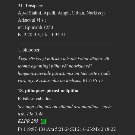
31. Teisipäev
Ap-d Stahhi, Apelli, Ampli, Urban, Narkiss ja
Aristovul †I s.;
mr. Epimahh †250
Kl 2:20-3:3; Lk 11:34-41
1. oktoober
Ärgu siis keegi mõistku teie üle kohut sööma või
jooma ega mingi püha või noorkuu või
hingamispäevade pärast, mis on tulevaste asjade
vari, aga Kristuse ihu on tõelisus. Kl 2:16-17
18. pühapäev pärast nelipüha
Kristlase vabadus
See ongi võit, mis on võitnud ära maailma - meie
usk. 1Jh 5:4c
KLPR 285
Ps 119:97-104;Am 5:21-24;Kl 2:16-23;Mk 2:18-22