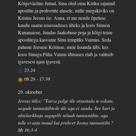
Kõigeväeline Jumal, Sina oled oma Kiriku rajanud
apostlite ja prohvetite alusele, mille nurgakiviks on
Kristus Jeesus ise. Anna, et me nende õpetuse
kaudu saame usuosaduses üheks ja koos Siimon
Kananaiose, Juudas Jaakobuse poja ja kõigi teiste
apostlitega kasvame Sinu templiks Vaimus. Seda
palume Jeesuse Kristuse, meie Issanda läbi, kes
koos Sinuga Püha Vaimu ühtsuses elab ja valitseb
igavesest ajast igavesti.
23.24
08.29
-
17.39
29. oktoober
Jeesus ütles: "Taeva palge üle otsustada te oskate,
aegade tunnustähtede üle aga ei suuda. See kuri ja
abielurikkuja sugupõlv nõuab tunnustähte, aga
talle ei anta muud kui prohvet Joona tunnustäht.?
Mt 16:3-4