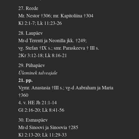
27. Reede
Mr. Nestor †306; mr. Kapitoliina †304
Kl 2:1-7; Lk 11:23-26
28. Laupäev
Mr-d Terenti ja Neonilla jkk. †249;
vg. Stefan †IX s.; smr. Paraskeeva † III s.
2Kr 3:12-18; Lk 8:16-21
29. Pühapäev
Üleminek talveajale
21. pp.
Vgmr. Anastasia †III s.; vg-d Aabraham ja Maria
†360
4. v. HE Jh 21:1-14
Gl 2:16-20; Lk 8:41-56
30. Esmaspäev
Mr-d Sinoovi ja Sinoovia †285
Kl 2:13-20; Lk 11:29-33