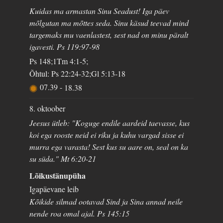
Kuidas ma armastan Sinu Seadust! Iga päev
mõlgutan ma mõttes seda. Sinu käsud teevad mind
targemaks mu vaenlastest, sest nad on minu päralt
igavesti. Ps 119:97-98
Ps 148;1Tm 4:1-5;
Õhtul: Ps 22:24-32;Gl 5:13-18
07.39
-
18.38
8. oktoober
Jeesus ütleb: "Koguge endile aardeid taevasse, kus
koi ega rooste neid ei riku ja kuhu vargad sisse ei
murra ega varasta! Sest kus su aare on, seal on ka
su süda." Mt 6:20-21
Lõikustänupüha
Igapäevane leib
Kõikide silmad ootavad Sind ja Sina annad neile
nende roa omal ajal. Ps 145:15