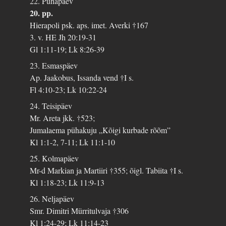
22. Pühapäev
20. pp.
Hierapoli psk. aps. imet. Averki †167
3. v. HE Jh 20:19-31
Gl 1:11-19; Lk 8:26-39
23. Esmaspäev
Ap. Jaakobus, Issanda vend †I s.
Fl 4:10-23; Lk 10:22-24
24. Teisipäev
Mr. Areta jkk. †523;
Jumalaema pühakuju „Kõigi kurbade rõõm”
Kl 1:1-2, 7-11; Lk 11:1-10
25. Kolmapäev
Mr-d Markian ja Martiiri †355; õigl. Tabiita †I s.
Kl 1:18-23; Lk 11:9-13
26. Neljapäev
Smr. Dimitri Mürritulvaja †306
Kl 1:24-29; Lk 11:14-23