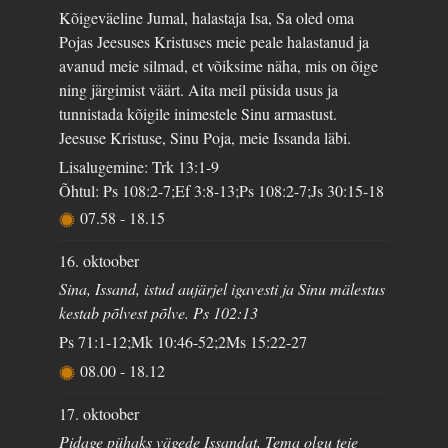
Kõigeväeline Jumal, halastaja Isa, Sa oled oma
Pojas Jeesuses Kristuses meie peale halastanud ja
avanud meie silmad, et võiksime näha, mis on õige
ning järgimist väärt. Aita meil püsida usus ja
tunnistada kõigile inimestele Sinu armastust.
Jeesuse Kristuse, Sinu Poja, meie Issanda läbi.
Lisalugemine: Trk 13:1-9
Õhtul: Ps 108:2-7;Ef 3:8-13;Ps 108:2-7;Js 30:15-18
07.58
-
18.15
16. oktoober
Sina, Issand, istud aujärjel igavesti ja Sinu mälestus
kestab põlvest põlve. Ps 102:13
Ps 71:1-12;Mk 10:46-52;2Ms 15:22-27
08.00
-
18.12
17. oktoober
Pidage pühaks vägede Issandat, Tema olgu teie