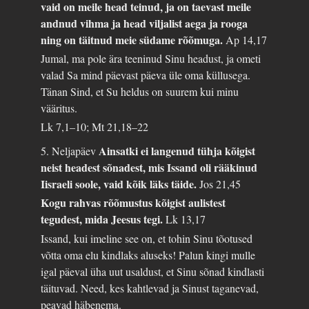
vaid on meile head teinud, ja on taevast meile
andnud vihma ja head viljalist aega ja rooga
ning on täitnud meie südame rõõmuga.
Ap 14,17
Jumal, ma pole ära teeninud Sinu headust, ja ometi
valad Sa mind päevast päeva üle oma küllusega.
Tänan Sind, et Su heldus on suurem kui minu
vääritus.
Lk 7,1–10; Mt 21,18–22
Ainsatki ei langenud tühja kõigist
5. Neljapäev
neist headest sõnadest, mis Issand oli rääkinud
Iisraeli soole, vaid kõik läks täide.
Jos 21,45
Kogu rahvas rõõmustus kõigist aulistest
tegudest, mida Jeesus tegi.
Lk 13,17
Issand, kui imeline see on, et tohin Sinu tõotused
võtta oma elu kindlaks aluseks! Palun kingi mulle
igal päeval üha uut usaldust, et Sinu sõnad kindlasti
täituvad. Need, kes kahtlevad ja Sinust taganevad,
peavad häbenema.