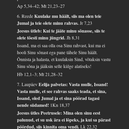
Ap 5,34–42; Mt 21,23–27
Kuulake mu häält, siis ma olen teie
6. Reede
Jumal ja teie olete minu rahvas.
Jr 7,23
Jeesus ütleb: Kui te jääte minu sõnasse, siis te
olete tõesti minu jüngrid.
Jh 8,31
Issand, ma ei saa olla osa Sinu rahvast, kui ma ei
hooli Sinu sõnast ega pane tähele Sinu häält.
Õnnista ja halasta, et kuulaksin Sind, võtaksin vastu
Sinu sõna ja jääksin selle külge alatiseks!
Hb 12,1–3; Mt 21,28–32
Eelija palvetas: Vasta mulle, Issand!
7. Laupäev
Vasta mulle, et see rahvas saaks teada, et sina,
Issand, oled Jumal ja et sina pöörad tagasi
nende südamed!
1Kn 18,37
Jeesus ütles Peetrusele: Mina olen sinu eest
palunud, et su usk ära ei lõpeks, ja kui sa pärast
pöördud, siis kinnita oma vendi.
Lk 22,32