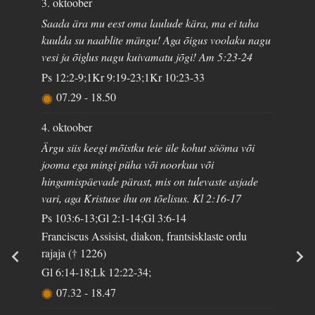
3. oktoober
Saada ära mu eest oma laulude kära, ma ei taha
kuulda su naablite mängu! Aga õigus voolaku nagu
vesi ja õiglus nagu kuivamatu jõgi! Am 5:23-24
Ps 12:2-9;1Kr 9:19-23;1Kr 10:23-33
07.29
-
18.50
4. oktoober
Ärgu siis keegi mõistku teie üle kohut sööma või
jooma ega mingi püha või noorkuu või
hingamispäevade pärast, mis on tulevaste asjade
vari, aga Kristuse ihu on tõelisus. Kl 2:16-17
Ps 103:6-13;Gl 2:1-14;Gl 3:6-14
Franciscus Assisist, diakon, frantsisklaste ordu
rajaja († 1226)
Gl 6:14-18;Lk 12:22-34;
07.32
-
18.47