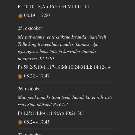
Ps 40:10-18;Ap 16:25-34;Mt 10:5-15
08.19
-
17.50
25. oktoober
Me palvetame, et te käiksite Issanda vääriliselt
Talle kõigiti meeldida püüdes, kandes vilja
igasuguses heas töös ja kasvades Jumala
tundmises. Kl 1:10
Ps 59:2-5,10-11,17-18;Mt 10:24-31;Lk 14:12-14
08.22
-
17.47
26. oktoober
Maa peal tuntaks Sinu teed, Jumal, kõigi rahvaste
seas Sinu päästet! Ps 67:3
Ps 125:1-4;Jos 1:1-9;Ap 10:21-36
08.24
-
17.45
27. oktoober