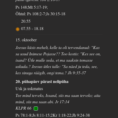
Ps 148;Mt 5:17-19;
Õhtul: Ps 108:2-7;Js 30:15-18
20.55
07.55
-
18.18
15. oktoober
Jeesus küsis mehelt, kelle ta oli tervendanud: "Kas
sa usud Inimese Pojasse?? Too kostis: "Kes see on,
isand? Ütle mulle seda, et ma saaksin temasse
uskuda.? Jeesus ütles talle: "Sa näed ju teda, see,
kes sinuga räägib, ongi tema.? Jh 9:35-37
20. pühapäev pärast nelipüha
Usk ja uskmatus
Tee mind terveks, Issand, siis ma saan terveks; aita
mind, siis ma saan abi. Jr 17:14
KLPR 66
Ps 78:1-8;Js 8:11-15;2Kr 1:18-22;Jh 9:24-38