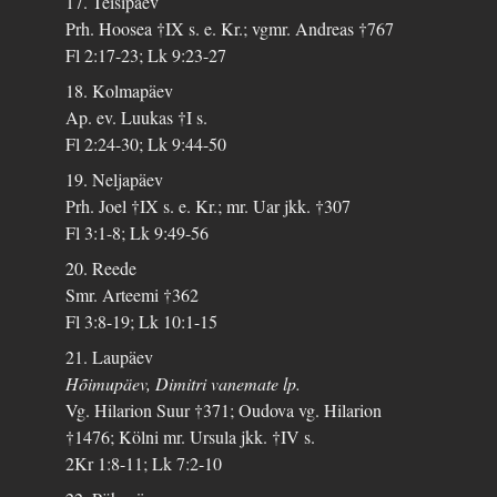
17. Teisipäev
Prh. Hoosea †IX s. e. Kr.; vgmr. Andreas †767
Fl 2:17-23; Lk 9:23-27
18. Kolmapäev
Ap. ev. Luukas †I s.
Fl 2:24-30; Lk 9:44-50
19. Neljapäev
Prh. Joel †IX s. e. Kr.; mr. Uar jkk. †307
Fl 3:1-8; Lk 9:49-56
20. Reede
Smr. Arteemi †362
Fl 3:8-19; Lk 10:1-15
21. Laupäev
Hõimupäev, Dimitri vanemate lp.
Vg. Hilarion Suur †371; Oudova vg. Hilarion
†1476; Kölni mr. Ursula jkk. †IV s.
2Kr 1:8-11; Lk 7:2-10