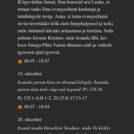
Kõigeväeline Jumal, Sina kutsusid arst Luuka, et
temast saaks Sinu evangeeliumi kuulutaja ja
inimhingede ravija. Anna, et tema evangeeliumi
ravim tervendaks kõik meie hingehaigused ja teeks
meie südamed ärksaks armastama ja teenima. Seda
palume Jeesuse Kristuse, meie Issanda läbi, kes
koos Sinuga Püha Vaimu ühtsuses elab ja valitseb
igavesest ajast igavesti.
08.05
-
18.07
19. oktoober
Issanda parem käsi on tõusnud kõrgele, Issanda
parem käsi teeb vägevaid tegusid! Ps 118:16
Ps 125:1-4;Jd 1-2, 20-25;Jr 17:13-17
08.07
-
18.04
20. oktoober
Issand seadis Iisraelisse Seaduse, mida Ta käskis