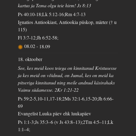
kartus ja Tema olgu teie hirm! Js 8:13
Ps 40:10-18;Lk 5:12-16;Rm 4:7-13
Ignatios Antiookiast, Antiookia piiskop, märter († u
115)
Fl 3:7-12;Jh 6:52-58;
08.02
-
18.09
18. oktoober
See, kes meid koos teiega on kinnitanud Kristusesse
ja kes meid on võidnud, on Jumal, kes on meid ka
pitseriga kinnitanud ning meile andnud käsirahaks
Vaimu südamesse. 2Kr 1:21-22
Ps 59:2-5,10-11,17-18;2Ms 32:1-6,15-20;Jh 6:66-
69
Evangelist Luuka päev ehk luukapäev
Ps 1:1-3;Js 35:3–6 (v Js 43:8–13);2Tm 4:5–11;Lk
1:1–4;