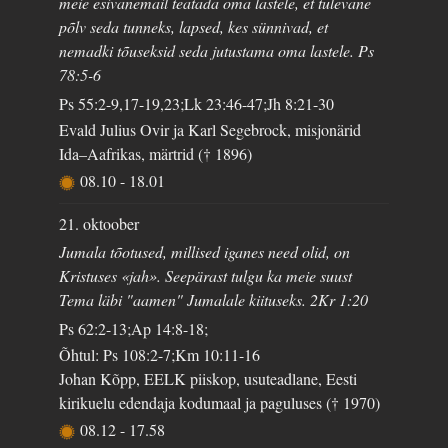
meie esivanemail teatada oma lastele, et tulevane
põlv seda tunneks, lapsed, kes sünnivad, et
nemadki tõuseksid seda jutustama oma lastele. Ps
78:5-6
Ps 55:2-9,17-19,23;Lk 23:46-47;Jh 8:21-30
Evald Julius Ovir ja Karl Segebrock, misjonärid
Ida–Aafrikas, märtrid († 1896)
08.10
-
18.01
21. oktoober
Jumala tõotused, millised iganes need olid, on
Kristuses «jah». Seepärast tulgu ka meie suust
Tema läbi "aamen" Jumalale kiituseks. 2Kr 1:20
Ps 62:2-13;Ap 14:8-18;
Õhtul: Ps 108:2-7;Km 10:11-16
Johan Kõpp, EELK piiskop, usuteadlane, Eesti
kirikuelu edendaja kodumaal ja paguluses († 1970)
08.12
-
17.58