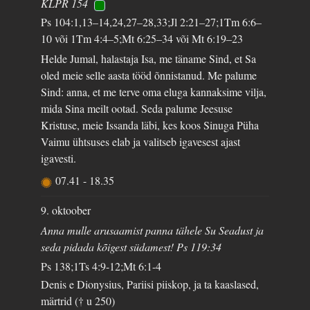
KLPR 154
Ps 104:1,13–14,24,27–28,33;Jl 2:21–27;1Tm 6:6–
10 või 1Tm 4:4–5;Mt 6:25–34 või Mt 6:19–23
Helde Jumal, halastaja Isa, me täname Sind, et Sa
oled meie selle aasta tööd õnnistanud. Me palume
Sind: anna, et me terve oma eluga kannaksime vilja,
mida Sina meilt ootad. Seda palume Jeesuse
Kristuse, meie Issanda läbi, kes koos Sinuga Püha
Vaimu ühtsuses elab ja valitseb igavesest ajast
igavesti.
07.41
-
18.35
9. oktoober
Anna mulle arusaamist panna tähele Su Seadust ja
seda pidada kõigest südamest! Ps 119:34
Ps 138;1Ts 4:9-12;Mt 6:1-4
Denis e Dionysius, Pariisi piiskop, ja ta kaaslased,
märtrid († u 250)