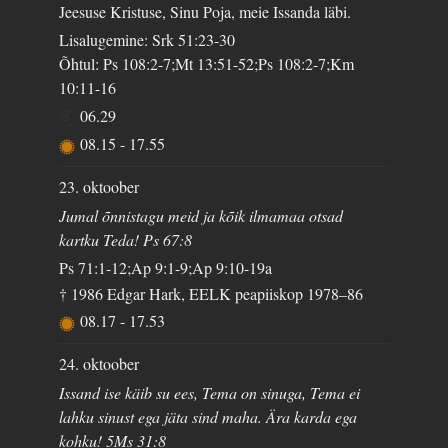
Jeesuse Kristuse, Sinu Poja, meie Issanda läbi.
Lisalugemine: Srk 51:23-30
Õhtul: Ps 108:2-7;Mt 13:51-52;Ps 108:2-7;Km
10:11-16
06.29
08.15
-
17.55
23. oktoober
Jumal õnnistagu meid ja kõik ilmamaa otsad
kartku Teda! Ps 67:8
Ps 71:1-12;Ap 9:1-9;Ap 9:10-19a
† 1986 Edgar Hark, EELK peapiiskop 1978–86
08.17
-
17.53
24. oktoober
Issand ise käib su ees, Tema on sinuga, Tema ei
lahku sinust ega jäta sind maha. Ära karda ega
kohku! 5Ms 31:8