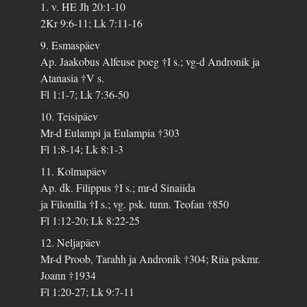
1. v. HE Jh 20:1-10
2Kr 9:6-11; Lk 7:11-16
9. Esmaspäev
Ap. Jaakobus Alfeuse poeg †I s.; vg-d Andronik ja
Atanasia †V s.
Fl 1:1-7; Lk 7:36-50
10. Teisipäev
Mr-d Eulampi ja Eulampia †303
Fl 1:8-14; Lk 8:1-3
11. Kolmapäev
Ap. dk. Filippus †I s.; mr-d Sinaiida
ja Filonilla †I s.; vg. psk. tunn. Teofan †850
Fl 1:12-20; Lk 8:22-25
12. Neljapäev
Mr-d Proob, Tarahh ja Andronik †304; Riia pskmr.
Joann †1934
Fl 1:20-27; Lk 9:7-11