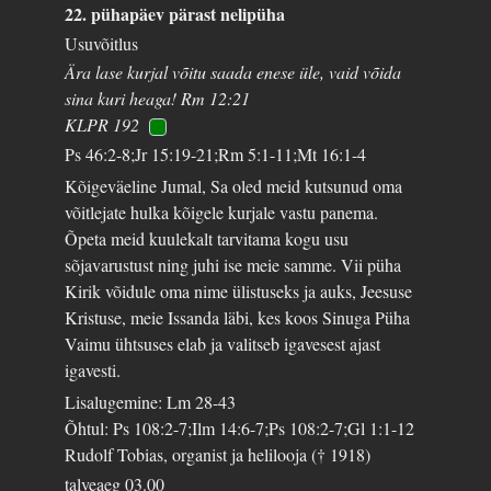
22. pühapäev pärast nelipüha
Usuvõitlus
Ära lase kurjal võitu saada enese üle, vaid võida
sina kuri heaga! Rm 12:21
KLPR 192
Ps 46:2-8;Jr 15:19-21;Rm 5:1-11;Mt 16:1-4
Kõigeväeline Jumal, Sa oled meid kutsunud oma
võitlejate hulka kõigele kurjale vastu panema.
Õpeta meid kuulekalt tarvitama kogu usu
sõjavarustust ning juhi ise meie samme. Vii püha
Kirik võidule oma nime ülistuseks ja auks, Jeesuse
Kristuse, meie Issanda läbi, kes koos Sinuga Püha
Vaimu ühtsuses elab ja valitseb igavesest ajast
igavesti.
Lisalugemine: Lm 28-43
Õhtul: Ps 108:2-7;Ilm 14:6-7;Ps 108:2-7;Gl 1:1-12
Rudolf Tobias, organist ja helilooja († 1918)
talveaeg
03.00