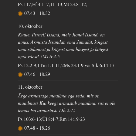
Ps 117;Ef 4:1–7,11–13;Mt 23:8–12;
07.43
-
18.32
10. oktoober
Kuule, Iisrael! Issand, meie Jumal Issand, on
ainus. Armasta Issandat, oma Jumalat, kõigest
oma südamest ja kõigest oma hingest ja kõigest
oma väest! 5Ms 6:4-5
Ps 12:2-9;1Tm 1:1-11;2Ms 23:1-9 või Srk 6:14-17
07.46
-
18.29
11. oktoober
Ärge armastage maailma ega seda, mis on
maailmas! Kui keegi armastab maailma, siis ei ole
temas Isa armastust. 1Jh 2:15
Ps 103:6-13;Ül 8:4-7;Rm 14:19-23
07.48
-
18.26