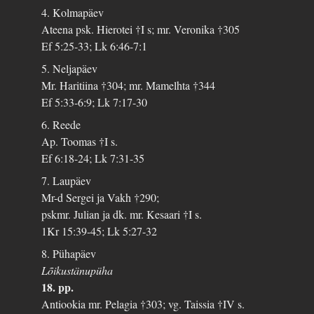
4. Kolmapäev
Ateena psk. Hierotei †I s; mr. Veronika †305
Ef 5:25-33; Lk 6:46-7:1
5. Neljapäev
Mr. Haritiina †304; mr. Mamelhta †344
Ef 5:33-6:9; Lk 7:17-30
6. Reede
Ap. Toomas †I s.
Ef 6:18-24; Lk 7:31-35
7. Laupäev
Mr-d Sergei ja Vakh †290;
pskmr. Julian ja dk. mr. Kesaari †I s.
1Kr 15:39-45; Lk 5:27-32
8. Pühapäev
Lõikustänupüha
18. pp.
Antiookia mr. Pelagia †303; vg. Taissia †IV s.