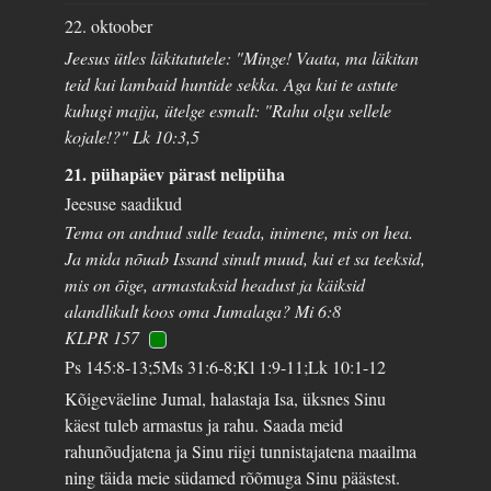
22. oktoober
Jeesus ütles läkitatutele: "Minge! Vaata, ma läkitan
teid kui lambaid huntide sekka. Aga kui te astute
kuhugi majja, ütelge esmalt: "Rahu olgu sellele
kojale!?" Lk 10:3,5
21. pühapäev pärast nelipüha
Jeesuse saadikud
Tema on andnud sulle teada, inimene, mis on hea.
Ja mida nõuab Issand sinult muud, kui et sa teeksid,
mis on õige, armastaksid headust ja käiksid
alandlikult koos oma Jumalaga? Mi 6:8
KLPR 157
Ps 145:8-13;5Ms 31:6-8;Kl 1:9-11;Lk 10:1-12
Kõigeväeline Jumal, halastaja Isa, üksnes Sinu
käest tuleb armastus ja rahu. Saada meid
rahunõudjatena ja Sinu riigi tunnistajatena maailma
ning täida meie südamed rõõmuga Sinu päästest.