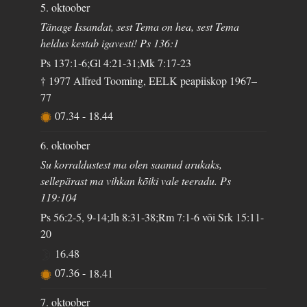
5. oktoober
Tänage Issandat, sest Tema on hea, sest Tema
heldus kestab igavesti! Ps 136:1
Ps 137:1-6;Gl 4:21-31;Mk 7:17-23
† 1977 Alfred Tooming, EELK peapiiskop 1967–
77
07.34
-
18.44
6. oktoober
Su korraldustest ma olen saanud arukaks,
sellepärast ma vihkan kõiki vale teeradu. Ps
119:104
Ps 56:2-5, 9-14;Jh 8:31-38;Rm 7:1-6 või Srk 15:11-
20
16.48
07.36
-
18.41
7. oktoober