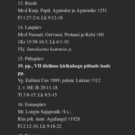
13. Reede
Mr-d Karp, Papil, Agatodor ja Agatonike †251
Fl 1:27-2:4; Lk 9:12-18
14. Laupäev
Mr-d Nasaari, Gervaasi, Protaasi ja Kelsi †60
1Kr 15:58-16:3; Lk 6:1-10
Vkj. Jumalaema kaitsmise p.
15. Pühapäev
19. pp., VII üleilmse kirikukogu pühade isade
pp.
Vg. Eufiimi Uus †889; pskmr. Lukian †312
2. v. HE Jh 20:11-18
Tt 3:8-15; Lk 8:5-15
16. Esmaspäev
Mr. Longin Sajapealik †I s.;
Riia psk. tunn. Agafangel †1928
Fl 2:12-16; Lk 9:18-22