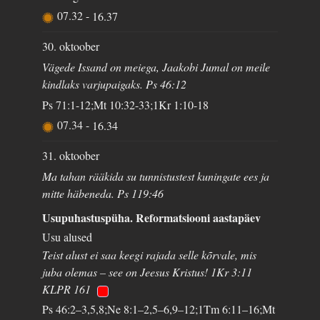
07.32
-
16.37
30. oktoober
Vägede Issand on meiega, Jaakobi Jumal on meile
kindlaks varjupaigaks. Ps 46:12
Ps 71:1-12;Mt 10:32-33;1Kr 1:10-18
07.34
-
16.34
31. oktoober
Ma tahan rääkida su tunnistustest kuningate ees ja
mitte häbeneda. Ps 119:46
Usupuhastuspüha. Reformatsiooni aastapäev
Usu alused
Teist alust ei saa keegi rajada selle kõrvale, mis
juba olemas – see on Jeesus Kristus! 1Kr 3:11
KLPR 161
Ps 46:2–3,5,8;Ne 8:1–2,5–6,9–12;1Tm 6:11–16;Mt