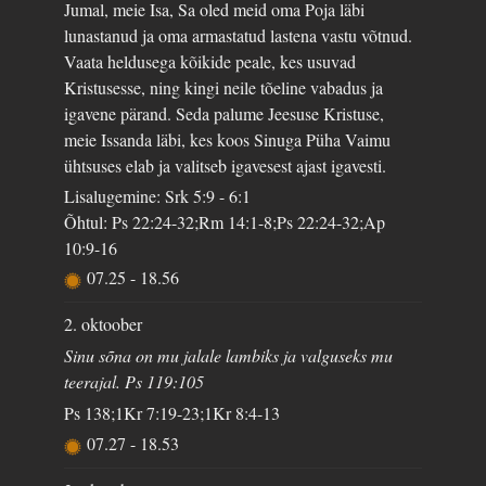
Jumal, meie Isa, Sa oled meid oma Poja läbi
lunastanud ja oma armastatud lastena vastu võtnud.
Vaata heldusega kõikide peale, kes usuvad
Kristusesse, ning kingi neile tõeline vabadus ja
igavene pärand. Seda palume Jeesuse Kristuse,
meie Issanda läbi, kes koos Sinuga Püha Vaimu
ühtsuses elab ja valitseb igavesest ajast igavesti.
Lisalugemine: Srk 5:9 - 6:1
Õhtul: Ps 22:24-32;Rm 14:1-8;Ps 22:24-32;Ap
10:9-16
07.25
-
18.56
2. oktoober
Sinu sõna on mu jalale lambiks ja valguseks mu
teerajal. Ps 119:105
Ps 138;1Kr 7:19-23;1Kr 8:4-13
07.27
-
18.53