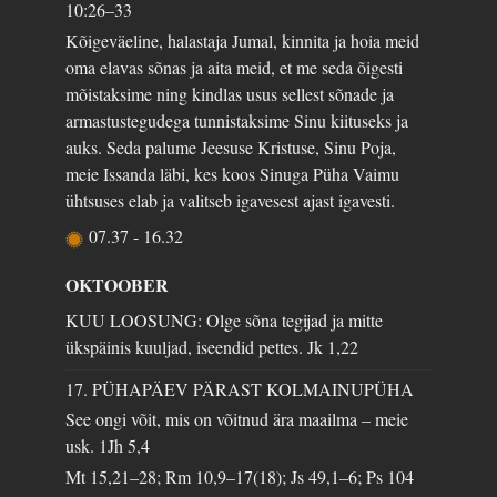
10:26–33
Kõigeväeline, halastaja Jumal, kinnita ja hoia meid
oma elavas sõnas ja aita meid, et me seda õigesti
mõistaksime ning kindlas usus sellest sõnade ja
armastustegudega tunnistaksime Sinu kiituseks ja
auks. Seda palume Jeesuse Kristuse, Sinu Poja,
meie Issanda läbi, kes koos Sinuga Püha Vaimu
ühtsuses elab ja valitseb igavesest ajast igavesti.
07.37
-
16.32
OKTOOBER
KUU LOOSUNG: Olge sõna tegijad ja mitte
ükspäinis kuuljad, iseendid pettes.
Jk 1,22
17. PÜHAPÄEV PÄRAST KOLMAINUPÜHA
See ongi võit, mis on võitnud ära maailma – meie
usk.
1Jh 5,4
Mt 15,21–28; Rm 10,9–17(18); Js 49,1–6; Ps 104