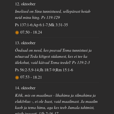
12. oktoober
Imelised on Sinu tunnistused, sellepärast hoiab
neid minu hing. Ps 119:129
Ps 137:1-6;Ap 6:1-7;Mk 3:31-35
07.50
-
18.24
13. oktoober
Õndsad on need, kes peavad Tema tunnistusi ja
nõuavad Teda kõigest südamest, kes ei tee ka
ülekohut, vaid käivad Tema teedel! Ps 119:2-3
Ps 56:2-5,9-14;Jh 18:7-9;Rm 15:1-6
07.53
-
18.21
14. oktoober
Kõik, mis on maailmas - lihahimu ja silmahimu ja
elukõrkus -, ei ole Isast, vaid maailmast. Ja maailm
kaob ja tema himu, aga kes teeb Jumala tahtmist,
püsib igavesti. 1Jh 2:16-17