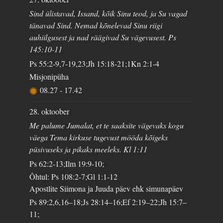
Sind ülistavad, Issand, kõik Sinu teod, ja Su vagad
tänavad Sind. Nemad kõnelevad Sinu riigi
auhiilgusest ja nad räägivad Su vägevusest. Ps
145:10-11
Ps 55:2-9,7-19,23;Jh 15:18-21;1Kn 2:1-4
Misjonipüha
08.27
-
17.42
28. oktoober
Me palume Jumalat, et te saaksite vägevaks kogu
väega Tema kirkuse tugevust mööda kõigeks
püsivuseks ja pikaks meeleks. Kl 1:11
Ps 62:2-13;Ilm 19:9-10;
Õhtul: Ps 108:2-7;Gl 1:1-12
Apostlite Siimona ja Juuda päev ehk simunapäev
Ps 89:2,6,16–18;Js 28:14–16;Ef 2:19–22;Jh 15:7–
11;