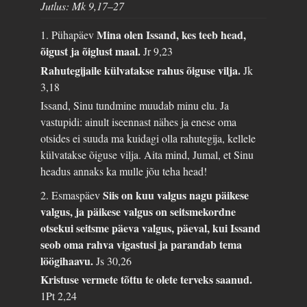
Jutlus: Mk 9,17–27
Mina olen Issand, kes teeb head,
1. Pühapäev
õigust ja õiglust maal.
Jr 9,23
Rahutegijaile külvatakse rahus õiguse vilja.
Jk
3,18
Issand, Sinu tundmine muudab minu elu. Ja
vastupidi: ainult iseennast nähes ja enese oma
otsides ei suuda ma kuidagi olla rahutegija, kellele
külvatakse õiguse vilja. Aita mind, Jumal, et Sinu
headus annaks ka mulle jõu teha head!
Siis on kuu valgus nagu päikese
2. Esmaspäev
valgus, ja päikese valgus on seitsmekordne
otsekui seitsme päeva valgus, päeval, kui Issand
seob oma rahva vigastusi ja parandab tema
löögihaavu.
Js 30,26
Kristuse vermete tõttu te olete terveks saanud.
1Pt 2,24