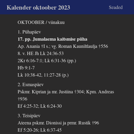
Kalender oktoober 2023
Seaded
OKTOOBER / viinakuu
1. Pühapäev
17. pp. Jumalaema kaitsmise püha
Ap. Anania †I s.; vg. Roman Kauniltlaulja †556
8. v. HE Jh Lk 24:36-53
2Kr 6:16-7:1; Lk 6:31-36 (pp.)
Hb 9:1-7
Lk 10:38-42, 11:27-28 (p.)
2. Esmaspäev
Pskmr. Kiprian ja mr. Justiina †304; Kpm. Andreas
†936
Ef 4:25-32; Lk 6:24-30
3. Teisipäev
Ateena pskmr. Dionissi ja prmr. Rustik †96
Ef 5:20-26; Lk 6:37-45