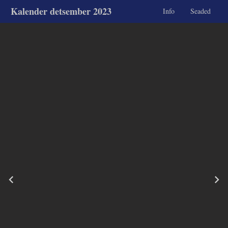
Kalender detsember 2023
Info
Seaded