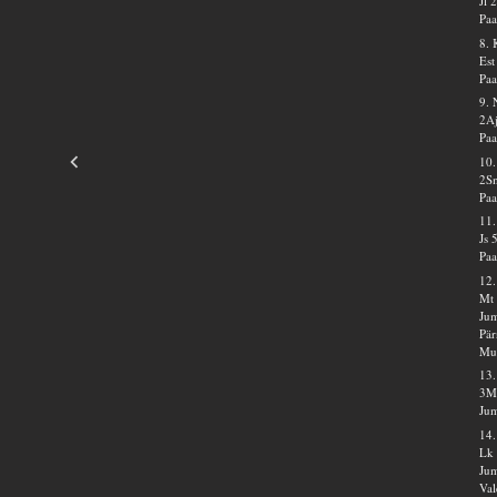
Jl 
Paa
8.
Est
Paa
9. 
2Aj
Paa
10.
2S
Paa
11.
Js 
Paa
12.
Mt 
Jum
Pär
Mus
13
3M
Jum
14.
Lk 
Jum
Val