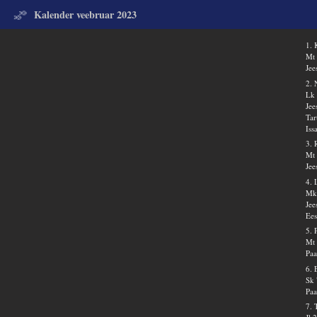
Kalender veebruar 2023
1.
Mt 
Jee
2. 
Lk 
Jee
Tar
Iss
3. 
Mt 
Jee
4. 
Mk
Jee
Ees
5. 
Mt 
Paa
6. 
Sk 
Paa
7. 