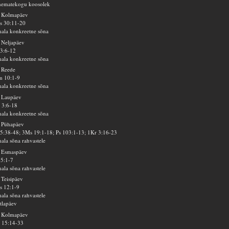
nematekogu koosolek
. Kolmapäev
s 30:11-20
ala konkreetne sõna
 Neljapäev
3:6-12
ala konkreetne sõna
 Reede
m 10:1-9
ala konkreetne sõna
 Laupäev
 3:6-18
ala konkreetne sõna
 Pühapäev
5:38-48; 3Ms 19:1-18; Ps 103:1-13; 1Kr 3:16-23
ala sõna rahvastele
. Esmaspäev
45:1-7
ala sõna rahvastele
 Teisipäev
s 12:1-9
ala sõna rahvastele
tlapäev
. Kolmapäev
 15:14-33