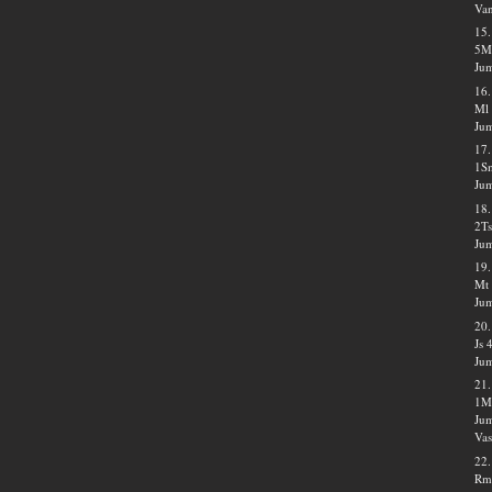
Va
15
5M
Jum
16.
Ml 
Jum
17.
1S
Jum
18.
2Ts
Jum
19.
Mt 
Jum
20
Js 
Jum
21.
1M
Jum
Vas
22
Rm