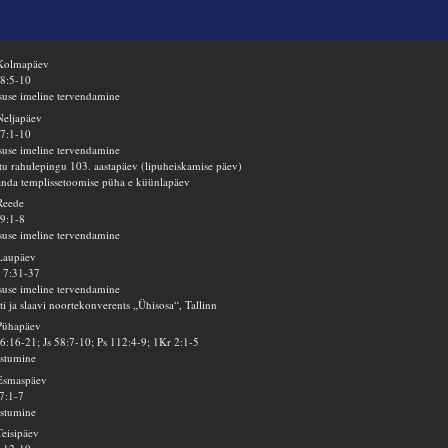
 Kolmapäev
8:5-10
suse imeline tervendamine
Neljapäev
7:1-10
suse imeline tervendamine
tu rahulepingu 103. aastapäev (lipuheiskamise päev)
anda templissetoomise püha e küünlapäev
Reede
9:1-8
suse imeline tervendamine
Laupäev
 7:31-37
suse imeline tervendamine
ti ja slaavi noortekonverents „Ühisosa“, Tallinn
Pühapäev
6:16-21; Js 58:7-10; Ps 112:4-9; 1Kr 2:1-5
stumine
Esmaspäev
7:1-7
stumine
Teisipäev