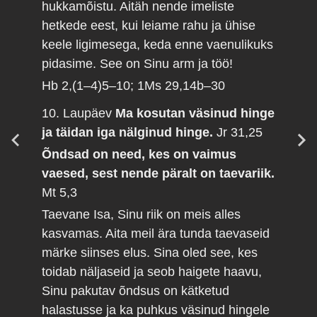
hukkamõistu. Aitäh nende imeliste
hetkede eest, kui leiame rahu ja ühise
keele ligimesega, keda enne vaenulikuks
pidasime. See on Sinu arm ja töö!
Hb 2,(1–4)5–10; 1Ms 29,14b–30
10. Laupäev
Ma kosutan väsinud hinge
ja täidan iga nälginud hinge.
Jr 31,25
Õndsad on need, kes on vaimus
vaesed, sest nende päralt on taevariik.
Mt 5,3
Taevane Isa, Sinu riik on meis alles
kasvamas. Aita meil ära tunda taevaseid
märke siinses elus. Sina oled see, kes
toidab näljaseid ja seob haigete haavu,
Sinu pakutav õndsus on kätketud
halastusse ja ka puhkus väsinud hingele