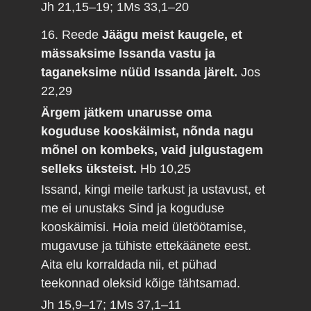
Jh 21,15–19; 1Ms 33,1–20
16. Reede
Jäägu meist kaugele, et
mässaksime Issanda vastu ja
taganeksime nüüd Issanda järelt.
Jos
22,29
Ärgem jätkem unarusse oma
koguduse kooskäimist, nõnda nagu
mõnel on kombeks, vaid julgustagem
selleks üksteist.
Hb 10,25
Issand, kingi meile tarkust ja ustavust, et
me ei unustaks Sind ja koguduse
kooskäimisi. Hoia meid ületöötamise,
mugavuse ja tühiste ettekäänete eest.
Aita elu korraldada nii, et pühad
teekonnad oleksid kõige tähtsamad.
Jh 15,9–17; 1Ms 37,1–11