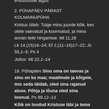
ehitustööde algus
2. PÜHAPÄEV PÄRAST
KOLMAINUPÜHA
Kristus ütleb: Tulge minu juurde kõik, kes
olete vaevatud ja koormatud, ja mina
annan teile hingamise.
Mt 11,28
Lk 14,(15)16–24; Ef 2,(11–16)17–22; Js
55,1–5; Ps 4
Jutlus: Mt 22,1–14
18. Pühapäev
Sinu oma on taevas ja
sinu on ka maa; maailmale ja kõigele,
mis seda täidab, oled sina rajanud
aluse. Põhja ja lõuna oled sina
loonud.
Ps 89,12–13
Kõik on loodud Kristuse läbi ja tema