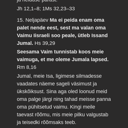
Jh 12,1–8; 1Ms 32,23–33
15. Neljapäev
Ma ei peida enam oma
palet nende eest, sest ma valan oma
Vaimu Iisraeli soo peale, ütleb Issand
Jumal.
Hs 39,29
Seesama Vaim tunnistab koos meie
vaimuga, et me oleme Jumala lapsed.
Rm 8,16
Jumal, meie Isa, ligimese silmadesse
vaadates näeme sageli väsimust ja
ükskõiksust. Sina aga oled loonud meid
oma palge järgi ning tahad meisse panna
oma pühitsetud vaimu. Kingi meile
taevast rõõmu, mis meie pilku valgustab
ja teisedki rõõmsaks teeb.