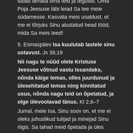
lubad aimata oma teid ja tegusid. Oma
Poja Jeesuse läbi leiad Sa tee meie
südamesse. Kasvata meis usaldust, et
me ei tõrjuks Sinu alustatud head tööd,
mida Sa meis teed!
5. Esmaspäev
Isa kuulutab lastele sinu
ustavust.
Js 38,19
Nii nagu te nüüd olete Kristuse
Jeesuse võtnud vastu Issandaks,
nõnda käige temas, olles juurdunud ja
ülesehitatud temas ning kinnitatud
usus, nõnda nagu teid on õpetatud, ja
olge ülevoolavad tänus.
Kl 2,6–7
Jumal, meie Isa, Sinu soov on, et me ei
oleks juhuslikud tulijad ja minejad Sinu
riigis. Sa tahad meid õpetada ja üles