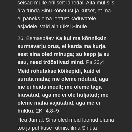
seisad mulle eriliselt lähedal. Aita mul siis
ära tunda Sinu kõnetust ja kutset, et ma
ei paneks oma lootust kaduvatele
asjadele, vaid ainuüksi Sinule.
26. Esmaspäev
Ka kui ma kõnniksin
surmavarju orus, ei karda ma kurja,
sest sina oled minuga; su kepp ja su
sau, need trööstivad mind.
Ps 23,4
Meid rõhutakse kõikepidi, kuid ei
suruta maha; me oleme nõutud, aga
me ei heida meelt; me oleme taga
kiusatud, aga me ei ole hüljatud; me
oleme maha vajutatud, aga me ei
hukku.
2Kr 4,8–9
Hea Jumal, Sina oled meid loonud elama
töö ja puhkuse rütmis, ilma Sinuta