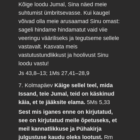
Kõige loodu Jumal, Sina näed meie
suhtumist ümbritsevasse. Kui kaugel
võivad olla meie arusaamad Sinu omast:
sageli hindame hindamatut vaid viie
veeringu vääriliseks ja tegutseme sellele
vastavalt. Kasvata meis
vastutustundlikkust ja hoolivust Sinu
loodu vastu!
Js 43,8–13; 1Ms 27,41–28,9
7. Kolmapäev
Käige sellel teel, mida
Issand, teie Jumal, teid on käskinud
käia, et te jääksite elama.
5Ms 5,33
Sest mis iganes enne on kirjutatud,
see on kirjutatud meile õpetuseks, et
meil kannatlikkuse ja Pühakirja
julgustuse kaudu oleks lootust.
Rm