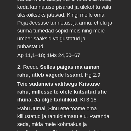
keda kannatuse pisarad ja ülekohtu valu
ükskõikseks jätavad. Kingi meile oma
Poja Jeesuse tunnetust ja armu, et elu ja
surma tumedad sopid meis ning meie
ümber saaksid valgustatud ja
puhastatud.
Ap 11,1–18; 1Ms 24,50–67
2. Reede
Selles paigas ma annan
rahu, ütleb vägede Issand.
Hg 2,9
Teie südameis valitsegu Kristuse
rahu, millesse te olete kutsutud ühe
ihuna. Ja olge tänulikud.
Kl 3,15
Rahu Jumal, Sinu ette toome oma
killustatud ja rahulolematu elu. Paranda
seda, mida meie kohmakus ja