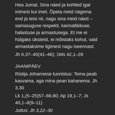
Hea Jumal, Sina näed ja kohtled igat
inimest kui imet. Õpeta meid nägema
end ja teisi nii, nagu sina meid näed –
samasuguse respekti, kannatlikkuse,
halastuse ja armastusega. Et me ei
hülgaks üksteist, ei mõistaks kohut, vaid
armastaksime ligimest nagu iseennast.
Jh 6,37–40(41–46); 1Ms 42,1–28
JAANIPÄEV
Ristija Johannese tunnistus: Tema peab
kasvama, aga mina pean kahanema.
Jh
3,30
Lk 1,(5–25)57–66.80; Ap 19,1–7; Js
40,1–8(9–11)
Jutlus: Jh 3,22–30