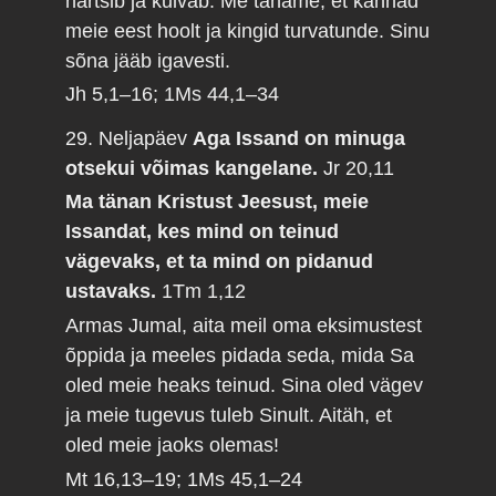
närtsib ja kuivab. Me täname, et kannad
meie eest hoolt ja kingid turvatunde. Sinu
sõna jääb igavesti.
Jh 5,1–16; 1Ms 44,1–34
29. Neljapäev
Aga Issand on minuga
otsekui võimas kangelane.
Jr 20,11
Ma tänan Kristust Jeesust, meie
Issandat, kes mind on teinud
vägevaks, et ta mind on pidanud
ustavaks.
1Tm 1,12
Armas Jumal, aita meil oma eksimustest
õppida ja meeles pidada seda, mida Sa
oled meie heaks teinud. Sina oled vägev
ja meie tugevus tuleb Sinult. Aitäh, et
oled meie jaoks olemas!
Mt 16,13–19; 1Ms 45,1–24