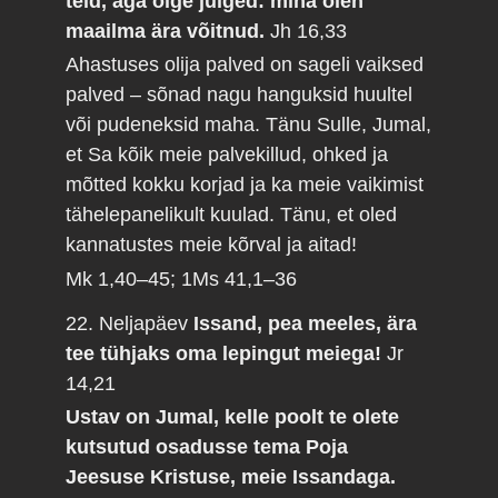
teid, aga olge julged: mina olen
maailma ära võitnud.
Jh 16,33
Ahastuses olija palved on sageli vaiksed
palved – sõnad nagu hanguksid huultel
või pudeneksid maha. Tänu Sulle, Jumal,
et Sa kõik meie palvekillud, ohked ja
mõtted kokku korjad ja ka meie vaikimist
tähelepanelikult kuulad. Tänu, et oled
kannatustes meie kõrval ja aitad!
Mk 1,40–45; 1Ms 41,1–36
22. Neljapäev
Issand, pea meeles, ära
tee tühjaks oma lepingut meiega!
Jr
14,21
Ustav on Jumal, kelle poolt te olete
kutsutud osadusse tema Poja
Jeesuse Kristuse, meie Issandaga.