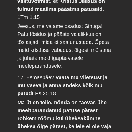
vastuvõtmist, et Kristus Jeesus on
tulnud maailma päästma patuseid.
1Tm 1,15
Jeesus, me vajame osadust Sinuga!
Patu tõsidus ja pääste vajalikkus on
tõsiasjad, mida ei saa unustada. Õpeta
meid kristlase vabadust õigesti mõistma
ja juhata meid igapäevasele
meeleparandusele.
12. Esmaspäev
Vaata mu viletsust ja
mu vaeva ja anna andeks kõik mu
patud!
Ps 25,18
Ma ütlen teile, nõnda on taevas ühe
meeltparandanud patuse pärast
rohkem rõõmu kui üheksakümne
üheksa õige pärast, kellele ei ole vaja