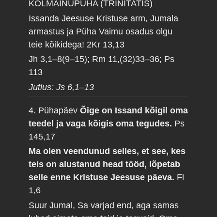
KOLMAINUPÜHA (TRINITATIS)
Issanda Jeesuse Kristuse arm, Jumala
armastus ja Püha Vaimu osadus olgu
teie kõikidega!
2Kr 13,13
Jh 3,1–8(9–15); Rm 11,(32)33–36; Ps
113
Jutlus: Js 6,1–13
4. Pühapäev
Õige on Issand kõigil oma
teedel ja vaga kõigis oma tegudes.
Ps
145,17
Ma olen veendunud selles, et see, kes
teis on alustanud head tööd, lõpetab
selle enne Kristuse Jeesuse päeva.
Fl
1,6
Suur Jumal, Sa varjad end, aga samas