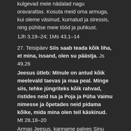
kulgevad meie nädalad nagu
oravarattas. Kosuta meid oma armuga,
kui oleme väsinud, kurnatud ja stressis,
ning pühitse meie tööd ja puhkust.
1Jh 3,19–24; 1Ms 43,1–14
27. Teisipäev
Siis saab teada kõik liha,
et mina, Issand, olen su päästja.
Js
49,26
Jeesus ütleb: Minule on antud kõik
meelevald taevas ja maa peal. Minge
siis, tehke jüngriteks kõik rahvad,
ristides neid Isa ja Poja ja Püha Vaimu
nimesse ja õpetades neid pidama
kõike, mida mina olen teil käskinud.
Mt 28,18–20
Armas Jeesus, kanname palves Sinu