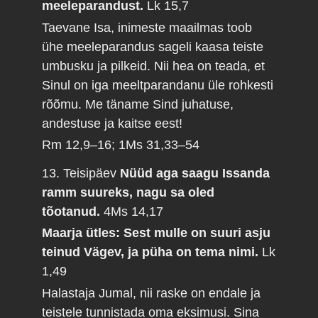
meeleparandust.
Lk 15,7
Taevane Isa, inimeste maailmas toob
ühe meeleparandus sageli kaasa teiste
umbusku ja pilkeid. Nii hea on teada, et
Sinul on iga meeltparandanu üle rohkesti
rõõmu. Me täname Sind juhatuse,
andestuse ja kaitse eest!
Rm 12,9–16; 1Ms 31,33–54
13. Teisipäev
Nüüd aga saagu Issanda
ramm suureks, nagu sa oled
tõotanud.
4Ms 14,17
Maarja ütles: Sest mulle on suuri asju
teinud Vägev, ja püha on tema nimi.
Lk
1,49
Halastaja Jumal, nii raske on endale ja
teistele tunnistada oma eksimusi. Sina