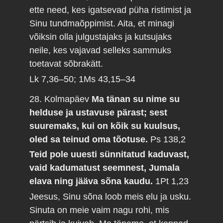
ette need, kes igatsevad püha ristimist ja
Sinu tundmaõppimist. Aita, et minagi
võiksin olla julgustajaks ja kutsujaks
neile, kes vajavad selleks sammuks
toetavat sõbrakätt.
Lk 7,36–50; 1Ms 43,15–34
28. Kolmapäev
Ma tänan su nime su
helduse ja ustavuse pärast; sest
suuremaks, kui on kõik su kuulsus,
oled sa teinud oma tõotuse.
Ps 138,2
Teid pole uuesti sünnitatud kaduvast,
vaid kadumatust seemnest, Jumala
elava ning jääva sõna kaudu.
1Pt 1,23
Jeesus, Sinu sõna loob meis elu ja usku.
Sinuta on meie vaim nagu rohi, mis