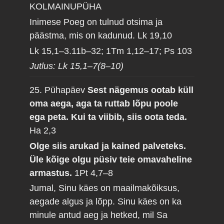
KOLMAINUPÜHA
Inimese Poeg on tulnud otsima ja
päästma, mis on kadunud.
Lk 19,10
Lk 15,1–3.11b–32; 1Tm 1,12–17; Ps 103
Jutlus: Lk 15,1–7(8–10)
25. Pühapäev
Sest nägemus ootab küll
oma aega, aga ta ruttab lõpu poole
ega peta. Kui ta viibib, siis oota teda.
Ha 2,3
Olge siis arukad ja kained palveteks.
Üle kõige olgu püsiv teie omavaheline
armastus.
1Pt 4,7–8
Jumal, Sinu käes on maailmakõiksus,
aegade algus ja lõpp. Sinu käes on ka
minule antud aeg ja hetked, mil Sa