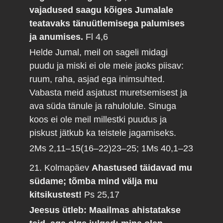
vajadused saagu kõiges Jumalale
teatavaks tänuütlemisega palumises
ja anumises.
Fl 4,6
Helde Jumal, meil on sageli midagi
puudu ja miski ei ole meie jaoks piisav:
ruum, raha, asjad ega inimsuhted.
Vabasta meid asjatust muretsemisest ja
ava süda tänule ja rahulolule. Sinuga
koos ei ole meil millestki puudus ja
piskust jätkub ka teistele jagamiseks.
2Ms 2,11–15(16–22)23–25; 1Ms 40,1–23
21. Kolmapäev
Ahastused täidavad mu
südame; tõmba mind välja mu
kitsikustest!
Ps 25,17
Jeesus ütleb: Maailmas ahistatakse