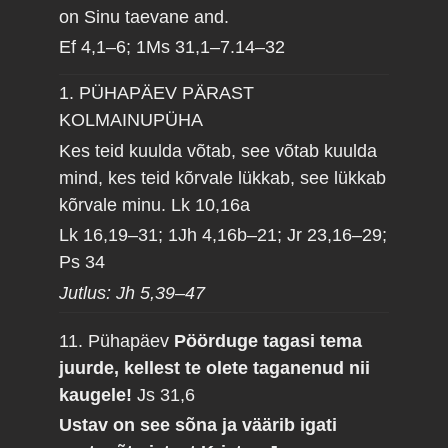
on Sinu taevane and.
Ef 4,1–6; 1Ms 31,1–7.14–32
1. PÜHAPÄEV PÄRAST
KOLMAINUPÜHA
Kes teid kuulda võtab, see võtab kuulda
mind, kes teid kõrvale lükkab, see lükkab
kõrvale minu.
Lk 10,16a
Lk 16,19–31; 1Jh 4,16b–21; Jr 23,16–29;
Ps 34
Jutlus: Jh 5,39–47
11. Pühapäev
Pöörduge tagasi tema
juurde, kellest te olete taganenud nii
kaugele!
Js 31,6
Ustav on see sõna ja väärib igati