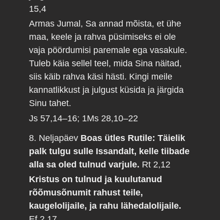
15,4
Armas Jumal, Sa annad mõista, et ühe
maa, keele ja rahva püsimiseks ei ole
vaja pöördumisi paremale ega vasakule.
Tuleb käia sellel teel, mida Sina näitad,
siis käib rahva käsi hästi. Kingi meile
kannatlikkust ja julgust küsida ja järgida
Sinu tahet.
Js 57,14–16; 1Ms 28,10–22
8. Neljapäev
Boas ütles Rutile: Täielik
palk tulgu sulle Issandalt, kelle tiibade
alla sa oled tulnud varjule.
Rt 2,12
Kristus on tulnud ja kuulutanud
rõõmusõnumit rahust teile,
kaugelolijaile, ja rahu lähedalolijaile.
Ef 2,17