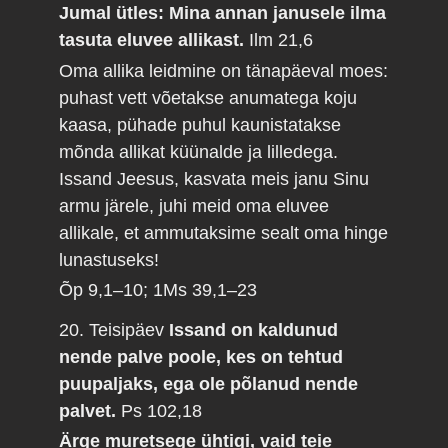
Jumal ütles: Mina annan janusele ilma
tasuta eluvee allikast.
Ilm 21,6
Oma allika leidmine on tänapäeval moes:
puhast vett võetakse anumatega koju
kaasa, pühade puhul kaunistatakse
mõnda allikat küünalde ja lilledega.
Issand Jeesus, kasvata meis janu Sinu
armu järele, juhi meid oma eluvee
allikale, et ammutaksime sealt oma hinge
lunastuseks!
Õp 9,1–10; 1Ms 39,1–23
20. Teisipäev
Issand on kaldunud
nende palve poole, kes on tehtud
puupaljaks, ega ole põlanud nende
palvet.
Ps 102,18
Ärge muretsege ühtigi, vaid teie