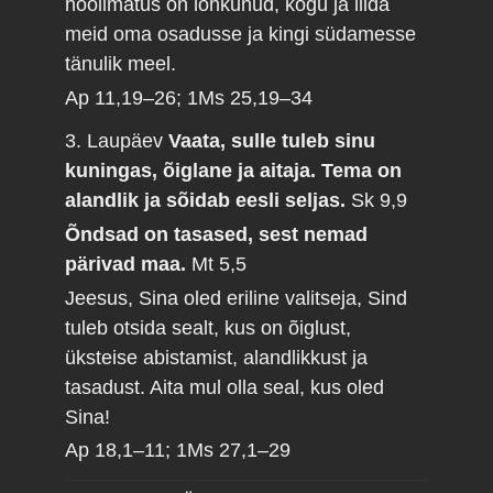
hoolimatus on lõhkunud, kogu ja liida
meid oma osadusse ja kingi südamesse
tänulik meel.
Ap 11,19–26; 1Ms 25,19–34
3. Laupäev
Vaata, sulle tuleb sinu
kuningas, õiglane ja aitaja. Tema on
alandlik ja sõidab eesli seljas.
Sk 9,9
Õndsad on tasased, sest nemad
pärivad maa.
Mt 5,5
Jeesus, Sina oled eriline valitseja, Sind
tuleb otsida sealt, kus on õiglust,
üksteise abistamist, alandlikkust ja
tasadust. Aita mul olla seal, kus oled
Sina!
Ap 18,1–11; 1Ms 27,1–29