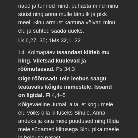
näed ja tunned mind, puhasta mind minu
süüst ning anna mulle tänulik ja pikk
meel. Sinu armust kantuna võivad minu
elu ja suhted saada uueks.
Lk 6,27–35; 1Ms 32,1–22
14. Kolmapäev
Issandast kiitleb mu
hing. Viletsad kuulevad ja
rõõmutsevad.
Ps 34,3
Olge rõõmsad! Teie leebus saagu
teatavaks kõigile inimestele. Issand
on ligidal.
Fl 4,4–5
Kõigeväeline Jumal, aita, et kogu meie
elu võiks olla kiituseks Sinule. Anna
andeks ja kata meie puudused ning täida
meie südamed kiitusega Sinu pika meele
ja helduse pärast.