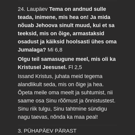
24. Laupäev
Tema on andnud sulle
teada, inimene, mis hea on! Ja mida
nõuab Jehoova sinult muud, kui et sa
teeksid, mis on õige, armastaksid
osadust ja käiksid hoolsasti ühes oma
Jumalaga?
Mi 6,8
Olgu teil samasugune meel, mis oli ka
Kristusel Jeesusel.
Fl 2,5
Issand Kristus, juhata meid tegema
alandlikult seda, mis on õige ja hea.
Õpeta meile oma meelt ja suhtumist, nii
saame osa Sinu rõõmust ja õnnistustest.
Sinu riik tulgu, Sinu tahtmine sündigu
nagu taevas, nõnda ka maa peal!
3. PÜHAPÄEV PÄRAST