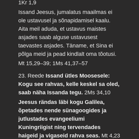
1Kr 1,9
Issand Jeesus, jumalatus maailmas ei
ole ustavusel ja sõnapidamisel kaalu.
Aita meil aduda, et ustavus maistes
asjades saab alguse ustavusest
taevastes asjades. Täname, et Sina ei
põlga meid ja pead kindlalt oma tõotusi.
Mt 15,29–39; 1Ms 41,37–57
23. Reede
Issand ütles Moosesele:
Kogu see rahvas, kelle keskel sa oled,
saab näha Issanda tegu.
2Ms 34,10
Jeesus rändas läbi kogu Galilea,
õpetades nende sünagoogides ja
jutlustades evangeeliumi
Kuningriigist ning tervendades
haigeid ja vigaseid rahva seas.
Mt 4,23