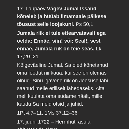
17. Laupäev
Vägev Jumal Issand
kõneleb ja hüüab ilmamaale päikese
tõusust selle loojakuni.
Ps 50,1
Jumala riik ei tule ettearvatavalt ega
öelda: Ennäe, siin! või: Seal!, sest
ennäe, Jumala riik on teie seas.
Lk
17,20–21
Kõigeväeline Jumal, Sa oled kõnetanud
oma loodut nii kaua, kui see on olemas
olnud. Sinu igavene riik on Jeesuse läbi
saanud meile eriliselt lähedaseks. Aita
meil kuulata oma südame häält, mille
kaudu Sa meid otsid ja juhid.
1Pt 4,7–11; 1Ms 37,12–36
17. juuni 1722 – Herrnhuti asula