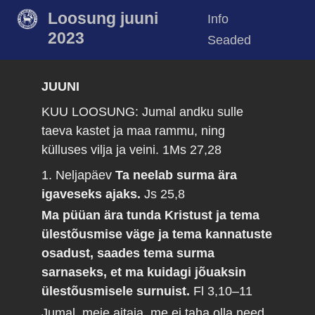
Loosung juuni
Info
2023
Seaded
JUUNI
KUU LOOSUNG: Jumal andku sulle
taeva kastet ja maa rammu, ning
külluses vilja ja veini.
1Ms 27,28
1. Neljapäev
Ta neelab surma ära
igaveseks ajaks.
Js 25,8
Ma püüan ära tunda Kristust ja tema
ülestõusmise väge ja tema kannatuste
osadust, saades tema surma
sarnaseks, et ma kuidagi jõuaksin
ülestõusmisele surnuist.
Fl 3,10–11
Jumal, meie aitaja, me ei taha olla need,