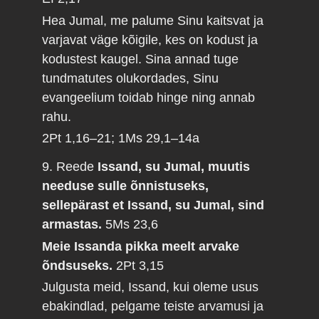
Hea Jumal, me palume Sinu kaitsvat ja
varjavat väge kõigile, kes on kodust ja
kodustest kaugel. Sina annad tuge
tundmatutes olukordades, Sinu
evangeelium toidab hinge ning annab
rahu.
2Pt 1,16–21; 1Ms 29,1–14a
9. Reede
Issand, su Jumal, muutis
needuse sulle õnnistuseks,
sellepärast et Issand, su Jumal, sind
armastas.
5Ms 23,6
Meie Issanda pikka meelt arvake
õndsuseks.
2Pt 3,15
Julgusta meid, Issand, kui oleme usus
ebakindlad, pelgame teiste arvamusi ja