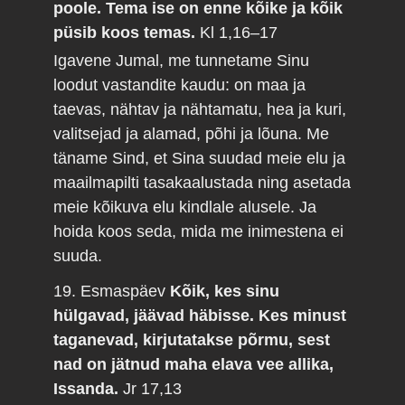
poole. Tema ise on enne kõike ja kõik
püsib koos temas.
Kl 1,16–17
Igavene Jumal, me tunnetame Sinu
loodut vastandite kaudu: on maa ja
taevas, nähtav ja nähtamatu, hea ja kuri,
valitsejad ja alamad, põhi ja lõuna. Me
täname Sind, et Sina suudad meie elu ja
maailmapilti tasakaalustada ning asetada
meie kõikuva elu kindlale alusele. Ja
hoida koos seda, mida me inimestena ei
suuda.
19. Esmaspäev
Kõik, kes sinu
hülgavad, jäävad häbisse. Kes minust
taganevad, kirjutatakse põrmu, sest
nad on jätnud maha elava vee allika,
Issanda.
Jr 17,13