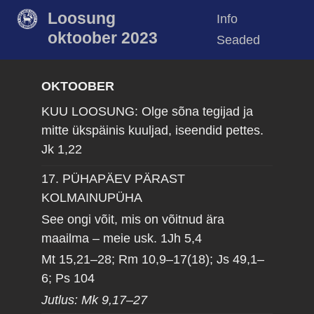
Loosung
Info
oktoober 2023
Seaded
OKTOOBER
KUU LOOSUNG: Olge sõna tegijad ja
mitte ükspäinis kuuljad, iseendid pettes.
Jk 1,22
17. PÜHAPÄEV PÄRAST
KOLMAINUPÜHA
See ongi võit, mis on võitnud ära
maailma – meie usk.
1Jh 5,4
Mt 15,21–28; Rm 10,9–17(18); Js 49,1–
6; Ps 104
Jutlus: Mk 9,17–27