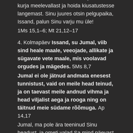
kurja meelevallast ja hoida kiusatustesse
langemast. Sinu juures otsin pelgupaika,
Issand, palun Sinu varju mu üle!
1Ms 15,1–6; Mt 21,12–17
4. Kolmapäev
Issand, su Jumal, viib
sind heale maale, veeojade, allikate ja
sügavate vete maale, mis voolavad
orgudes ja mägedes.
5Ms 8,7
Jumal ei ole jätnud andmata enesest
tunnistust, vaid on meile head teinud,
ja on taevast meile andnud vihma ja
head viljalist aega ja rooga ning on
täitnud meie südame rõõmuga.
Ap
14,17
Jumal, ma pole ära teeninud Sinu
headust, ja ometi valad Sa mind päevast