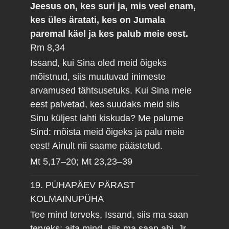
Jeesus on, kes suri ja, mis veel enam,
kes üles äratati, kes on Jumala
paremal käel ja kes palub meie eest.
Rm 8,34
Issand, kui Sina oled meid õigeks
mõistnud, siis muutuvad inimeste
arvamused tähtsusetuks. Kui Sina meie
eest palvetad, kes suudaks meid siis
Sinu küljest lahti kiskuda? Me palume
Sind: mõista meid õigeks ja palu meie
eest! Ainult nii saame päästetud.
Mt 5,17–20; Mt 23,23–39
19. PÜHAPÄEV PÄRAST
KOLMAINUPÜHA
Tee mind terveks, Issand, siis ma saan
terveks; aita mind, siis ma saan abi.
Jr