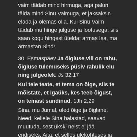
vaim täidab mind hirmuga, aga palun
täida mind Sinu Vaimuga, et jaksaksin
elada ja olemas olla. Kui Sinu Vaim
täidab mu hinge julguse ja lootusega, siis
saan kogu hingest ütelda: armas Isa, ma
armastan Sind!
30. Esmaspäev
Ja õigluse vili on rahu,
õigluse tulemuseks püsiv rahulik elu
ning julgeolek.
Js 32,17
Kui teie teate, et tema on õige, siis te
mõistate, et igaüks, kes teeb õigust,
on temast sündinud.
1Jh 2,29
Sina, mu Jumal, oled õige ja õiglane.
Need, kellele Sina halastad, saavad
muutuda, sest ükski neist ei jää
endiseks. Aita, et selles ülekohtuses ja