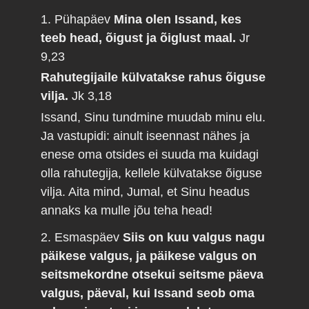
1. Pühapäev
Mina olen Issand, kes
teeb head, õigust ja õiglust maal.
Jr
9,23
Rahutegijaile külvatakse rahus õiguse
vilja.
Jk 3,18
Issand, Sinu tundmine muudab minu elu.
Ja vastupidi: ainult iseennast nähes ja
enese oma otsides ei suuda ma kuidagi
olla rahutegija, kellele külvatakse õiguse
vilja. Aita mind, Jumal, et Sinu headus
annaks ka mulle jõu teha head!
2. Esmaspäev
Siis on kuu valgus nagu
päikese valgus, ja päikese valgus on
seitsmekordne otsekui seitsme päeva
valgus, päeval, kui Issand seob oma