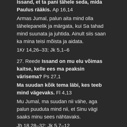
Issand, et ta pani tähele seda, mida
Paulus rääkis.
Ap 16,14
Armas Jumal, palun aita mind olla
tähelepanelik ja märgata, kui Sa tahad
mind suunata ja juhtida. Ainult siis saan
ka mina teisi mõista ja aidata.
1Kr 14,26–33; Jk 5,1–6
27. Reede
Issand on mu elu võimas
kaitse, kelle ees ma peaksin
värisema?
Ps 27,1
Ma suudan kõik tema läbi, kes teeb
mind vägevaks.
Fl 4,13
Mu Jumal, ma suudan nii vähe, aga
palun puuduta mind nii, et Sinu vägi
saaks minu sees nähtavaks.
Jh 18,28–32; Jk 5,7–12