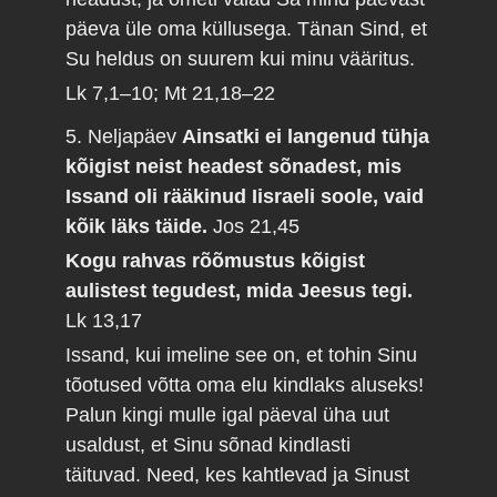
päeva üle oma küllusega. Tänan Sind, et
Su heldus on suurem kui minu vääritus.
Lk 7,1–10; Mt 21,18–22
5. Neljapäev
Ainsatki ei langenud tühja
kõigist neist headest sõnadest, mis
Issand oli rääkinud Iisraeli soole, vaid
kõik läks täide.
Jos 21,45
Kogu rahvas rõõmustus kõigist
aulistest tegudest, mida Jeesus tegi.
Lk 13,17
Issand, kui imeline see on, et tohin Sinu
tõotused võtta oma elu kindlaks aluseks!
Palun kingi mulle igal päeval üha uut
usaldust, et Sinu sõnad kindlasti
täituvad. Need, kes kahtlevad ja Sinust