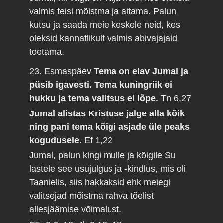
valmis teisi mõistma ja aitama. Palun
kutsu ja saada meie keskele neid, kes
oleksid kannatlikult valmis abivajajaid
toetama.
23. Esmaspäev
Tema on elav Jumal ja
püsib igavesti. Tema kuningriik ei
hukku ja tema valitsus ei lõpe.
Tn 6,27
Jumal alistas Kristuse jalge alla kõik
ning pani tema kõigi asjade üle peaks
kogudusele.
Ef 1,22
Jumal, palun kingi mulle ja kõigile Su
lastele see usujulgus ja -kindlus, mis oli
Taanielis, siis hakkaksid ehk meiegi
valitsejad mõistma rahva tõelist
allesjäämise võimalust.