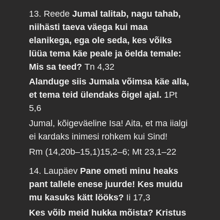
13. Reede
Jumal talitab, nagu tahab,
niihästi taeva väega kui maa
elanikega, ega ole seda, kes võiks
lüüa tema käe peale ja öelda temale:
Mis sa teed?
Tn 4,32
Alanduge siis Jumala võimsa käe alla,
et tema teid ülendaks õigel ajal.
1Pt
5,6
Jumal, kõigeväeline Isa! Aita, et ma iialgi
ei kardaks inimesi rohkem kui Sind!
Rm (14,20b–15,1)15,2–6; Mt 23,1–22
14. Laupäev
Pane ometi minu heaks
pant tallele enese juurde! Kes muidu
mu kasuks kätt lööks?
Ii 17,3
Kes võib meid hukka mõista? Kristus