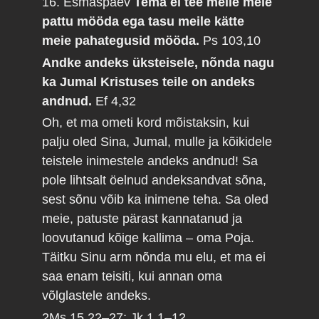
16. Esmaspäev
Tema ei tee meile meie
pattu mööda ega tasu meile kätte
meie pahategusid mööda.
Ps 103,10
Andke andeks üksteisele, nõnda nagu
ka Jumal Kristuses teile on andeks
andnud.
Ef 4,32
Oh, et ma ometi kord mõistaksin, kui
palju oled Sina, Jumal, mulle ja kõikidele
teistele inimestele andeks andnud! Sa
pole lihtsalt öelnud andeksandvat sõna,
sest sõnu võib ka inimene teha. Sa oled
meie, patuste pärast kannatanud ja
loovutanud kõige kallima – oma Poja.
Täitku Sinu arm nõnda mu elu, et ma ei
saa enam teisiti, kui annan oma
võlglastele andeks.
2Ms 15,22–27; Jk 1,1–12