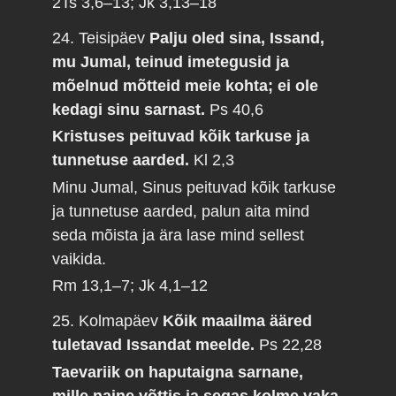
2Ts 3,6–13; Jk 3,13–18
24. Teisipäev
Palju oled sina, Issand,
mu Jumal, teinud imetegusid ja
mõelnud mõtteid meie kohta; ei ole
kedagi sinu sarnast.
Ps 40,6
Kristuses peituvad kõik tarkuse ja
tunnetuse aarded.
Kl 2,3
Minu Jumal, Sinus peituvad kõik tarkuse
ja tunnetuse aarded, palun aita mind
seda mõista ja ära lase mind sellest
vaikida.
Rm 13,1–7; Jk 4,1–12
25. Kolmapäev
Kõik maailma ääred
tuletavad Issandat meelde.
Ps 22,28
Taevariik on haputaigna sarnane,
mille naine võttis ja segas kolme vaka