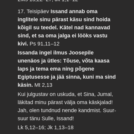
17. Teisipäev
Issand annab oma
inglitele sinu pärast käsu sind hoida
kõigil su teedel. Kätel nad kannavad
sind, et sa oma jalga ei lööks vastu
kivi.
Ps 91,11–12
Issanda ingel ilmus Joosepile
unenäos ja ütles: Tõuse, võta kaasa
laps ja tema ema ning põgene
Egiptusesse ja jää sinna, kuni ma sind
käsin.
Mt 2,13
Kui julgustav on uskuda, et Sina, Jumal,
läkitad minu pärast välja oma käskjalad!
Jah, olen tundnud nende kandmist. Suur-
suur tänu Sulle, Issand!
Lk 5,12–16; Jk 1,13–18