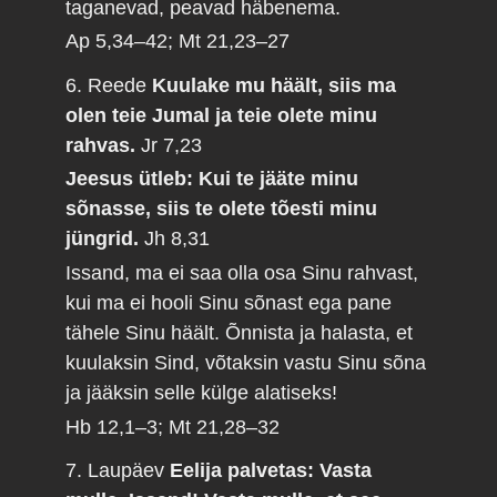
taganevad, peavad häbenema.
Ap 5,34–42; Mt 21,23–27
6. Reede
Kuulake mu häält, siis ma
olen teie Jumal ja teie olete minu
rahvas.
Jr 7,23
Jeesus ütleb: Kui te jääte minu
sõnasse, siis te olete tõesti minu
jüngrid.
Jh 8,31
Issand, ma ei saa olla osa Sinu rahvast,
kui ma ei hooli Sinu sõnast ega pane
tähele Sinu häält. Õnnista ja halasta, et
kuulaksin Sind, võtaksin vastu Sinu sõna
ja jääksin selle külge alatiseks!
Hb 12,1–3; Mt 21,28–32
7. Laupäev
Eelija palvetas: Vasta