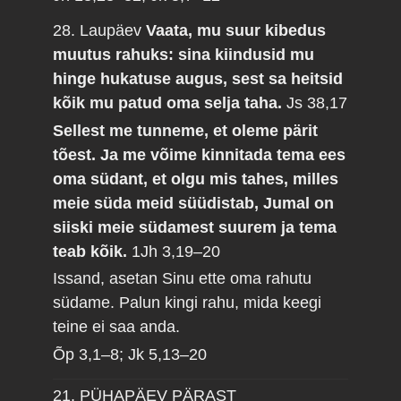
28. Laupäev
Vaata, mu suur kibedus
muutus rahuks: sina kiindusid mu
hinge hukatuse augus, sest sa heitsid
kõik mu patud oma selja taha.
Js 38,17
Sellest me tunneme, et oleme pärit
tõest. Ja me võime kinnitada tema ees
oma südant, et olgu mis tahes, milles
meie süda meid süüdistab, Jumal on
siiski meie südamest suurem ja tema
teab kõik.
1Jh 3,19–20
Issand, asetan Sinu ette oma rahutu
südame. Palun kingi rahu, mida keegi
teine ei saa anda.
Õp 3,1–8; Jk 5,13–20
21. PÜHAPÄEV PÄRAST