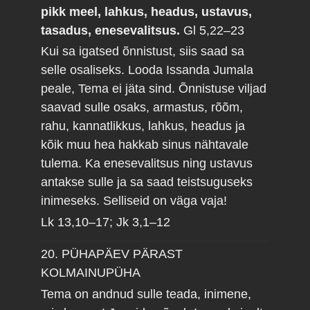
pikk meel, lahkus, headus, ustavus,
tasadus, enesevalitsus.
Gl 5,22–23
Kui sa igatsed õnnistust, siis saad sa
selle osaliseks. Looda Issanda Jumala
peale, Tema ei jäta sind. Õnnistuse viljad
saavad sulle osaks, armastus, rõõm,
rahu, kannatlikkus, lahkus, headus ja
kõik muu hea hakkab sinus nähtavale
tulema. Ka enesevalitsus ning ustavus
antakse sulle ja sa saad teistsuguseks
inimeseks. Selliseid on väga vaja!
Lk 13,10–17; Jk 3,1–12
20. PÜHAPÄEV PÄRAST
KOLMAINUPÜHA
Tema on andnud sulle teada, inimene,