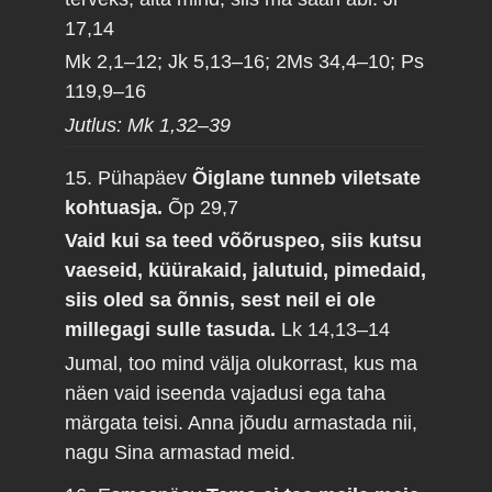
17,14
Mk 2,1–12; Jk 5,13–16; 2Ms 34,4–10; Ps
119,9–16
Jutlus: Mk 1,32–39
15. Pühapäev
Õiglane tunneb viletsate
kohtuasja.
Õp 29,7
Vaid kui sa teed võõruspeo, siis kutsu
vaeseid, küürakaid, jalutuid, pimedaid,
siis oled sa õnnis, sest neil ei ole
millegagi sulle tasuda.
Lk 14,13–14
Jumal, too mind välja olukorrast, kus ma
näen vaid iseenda vajadusi ega taha
märgata teisi. Anna jõudu armastada nii,
nagu Sina armastad meid.