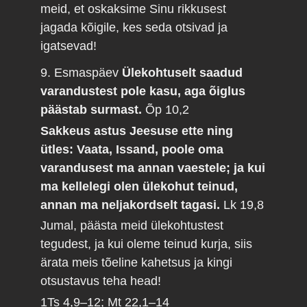
meid, et oskaksime Sinu rikkusest
jagada kõigile, kes seda otsivad ja
igatsevad!
9. Esmaspäev
Ülekohtuselt saadud
varandustest pole kasu, aga õiglus
päästab surmast.
Õp 10,2
Sakkeus astus Jeesuse ette ning
ütles: Vaata, Issand, poole oma
varandusest ma annan vaestele; ja kui
ma kellelegi olen ülekohut teinud,
annan ma neljakordselt tagasi.
Lk 19,8
Jumal, päästa meid ülekohtustest
tegudest, ja kui oleme teinud kurja, siis
ärata meis tõeline kahetsus ja kingi
otsustavus teha head!
1Ts 4,9–12; Mt 22,1–14