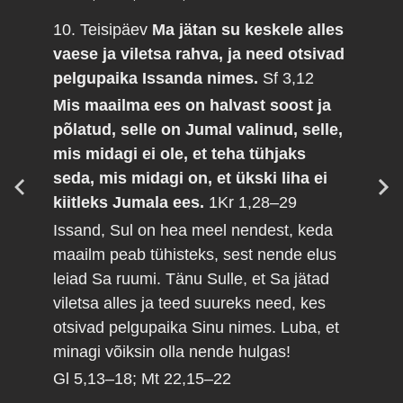
10. Teisipäev
Ma jätan su keskele alles
vaese ja viletsa rahva, ja need otsivad
pelgupaika Issanda nimes.
Sf 3,12
Mis maailma ees on halvast soost ja
põlatud, selle on Jumal valinud, selle,
mis midagi ei ole, et teha tühjaks
seda, mis midagi on, et ükski liha ei
kiitleks Jumala ees.
1Kr 1,28–29
Issand, Sul on hea meel nendest, keda
maailm peab tühisteks, sest nende elus
leiad Sa ruumi. Tänu Sulle, et Sa jätad
viletsa alles ja teed suureks need, kes
otsivad pelgupaika Sinu nimes. Luba, et
minagi võiksin olla nende hulgas!
Gl 5,13–18; Mt 22,15–22