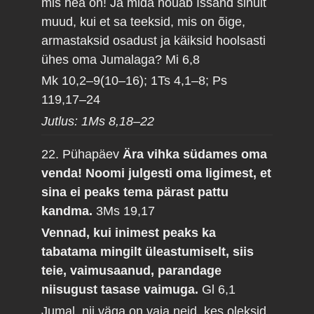
mis hea on! Ja mida nõuab Issand sinult
muud, kui et sa teeksid, mis on õige,
armastaksid osadust ja käiksid hoolsasti
ühes oma Jumalaga?
Mi 6,8
Mk 10,2–9(10–16); 1Ts 4,1–8; Ps
119,17–24
Jutlus: 1Ms 8,18–22
22. Pühapäev
Ära vihka südames oma
venda! Noomi julgesti oma ligimest, et
sina ei peaks tema pärast pattu
kandma.
3Ms 19,17
Vennad, kui inimest peaks ka
tabatama mingilt üleastumiselt, siis
teie, vaimusaanud, parandage
niisugust tasase vaimuga.
Gl 6,1
Jumal, nii väga on vaja neid, kes oleksid