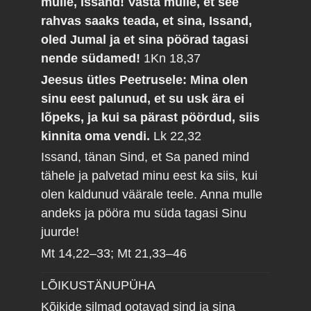
mulle, Issand! Vasta mulle, et see
rahvas saaks teada, et sina, Issand,
oled Jumal ja et sina pöörad tagasi
nende südamed!
1Kn 18,37
Jeesus ütles Peetrusele: Mina olen
sinu eest palunud, et su usk ära ei
lõpeks, ja kui sa pärast pöördud, siis
kinnita oma vendi.
Lk 22,32
Issand, tänan Sind, et Sa paned mind
tähele ja palvetad minu eest ka siis, kui
olen kaldunud väärale teele. Anna mulle
andeks ja pööra mu süda tagasi Sinu
juurde!
Mt 14,22–33; Mt 21,33–46
LÕIKUSTÄNUPÜHA
Kõikide silmad ootavad sind ja sina