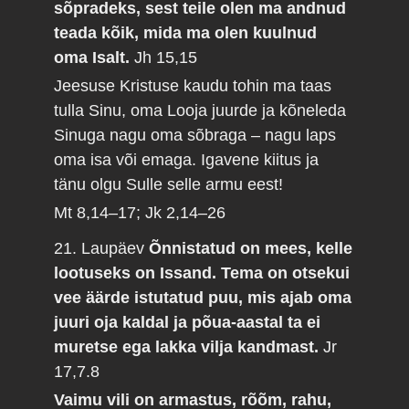
sõpradeks, sest teile olen ma andnud
teada kõik, mida ma olen kuulnud
oma Isalt.
Jh 15,15
Jeesuse Kristuse kaudu tohin ma taas
tulla Sinu, oma Looja juurde ja kõneleda
Sinuga nagu oma sõbraga – nagu laps
oma isa või emaga. Igavene kiitus ja
tänu olgu Sulle selle armu eest!
Mt 8,14–17; Jk 2,14–26
21. Laupäev
Õnnistatud on mees, kelle
lootuseks on Issand. Tema on otsekui
vee äärde istutatud puu, mis ajab oma
juuri oja kaldal ja põua-aastal ta ei
muretse ega lakka vilja kandmast.
Jr
17,7.8
Vaimu vili on armastus, rõõm, rahu,