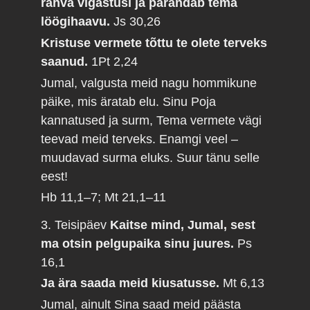
rahva vigastusi ja parandab tema
löögihaavu.
Js 30,26
Kristuse vermete tõttu te olete terveks
saanud.
1Pt 2,24
Jumal, valgusta meid nagu hommikune
päike, mis äratab elu. Sinu Poja
kannatused ja surm, Tema vermete vägi
teevad meid terveks. Enamgi veel –
muudavad surma eluks. Suur tänu selle
eest!
Hb 11,1–7; Mt 21,1–11
3. Teisipäev
Kaitse mind, Jumal, sest
ma otsin pelgupaika sinu juures.
Ps
16,1
Ja ära saada meid kiusatusse.
Mt 6,13
Jumal, ainult Sina saad meid päästa