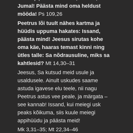
Jumal! Päästa mind oma heldust
mööda!
Ps 109,26
Peetrus lõi tuult nähes kartma ja
hüüdis uppuma hakates: Issand,
päästa mind! Jeesus sirutas kohe
oma käe, haaras temast kinni ning
ütles talle: Sa nõdrausuline, miks sa
kahtlesid?
Mt 14,30–31
Jeesus, Sa kutsud meid usule ja
usaldusele. Ainult uskudes saame
astuda igavese elu teele, nii nagu
Peetrus astus vee peale, ja märgata –
see kannab! Issand, kui meiegi usk
peaks kõikuma, siis kuule meiegi
appihüüdu ja päästa meid!
Mk 3,31–35; Mt 22,34–46