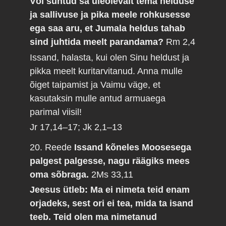
Või suhtud sa üleolevalt tema helduse
ja sallivuse ja pika meele rohkusesse
ega saa aru, et Jumala heldus tahab
sind juhtida meelt parandama?
Rm 2,4
Issand, halasta, kui olen Sinu heldust ja
pikka meelt kuritarvitanud. Anna mulle
õiget taipamist ja Vaimu väge, et
kasutaksin mulle antud armuaega
parimal viisil!
Jr 17,14–17; Jk 2,1–13
20. Reede
Issand kõneles Moosesega
palgest palgesse, nagu räägiks mees
oma sõbraga.
2Ms 33,11
Jeesus ütleb: Ma ei nimeta teid enam
orjadeks, sest ori ei tea, mida ta isand
teeb. Teid olen ma nimetanud