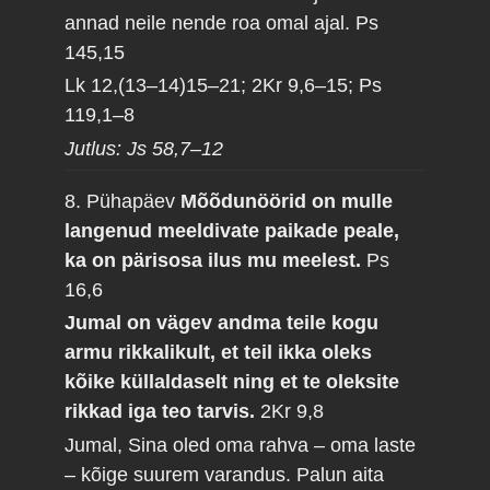
annad neile nende roa omal ajal.
Ps
145,15
Lk 12,(13–14)15–21; 2Kr 9,6–15; Ps
119,1–8
Jutlus: Js 58,7–12
8. Pühapäev
Mõõdunöörid on mulle
langenud meeldivate paikade peale,
ka on pärisosa ilus mu meelest.
Ps
16,6
Jumal on vägev andma teile kogu
armu rikkalikult, et teil ikka oleks
kõike küllaldaselt ning et te oleksite
rikkad iga teo tarvis.
2Kr 9,8
Jumal, Sina oled oma rahva – oma laste
– kõige suurem varandus. Palun aita