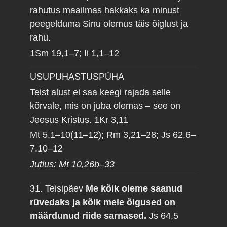
rahutus maailmas hakkaks ka minust
peegelduma Sinu olemus täis õiglust ja
rahu.
1Sm 19,1–7; Ii 1,1–12
USUPUHASTUSPÜHA
Teist alust ei saa keegi rajada selle
kõrvale, mis on juba olemas – see on
Jeesus Kristus.
1Kr 3,11
Mt 5,1–10(11–12); Rm 3,21–28; Js 62,6–
7.10–12
Jutlus: Mt 10,26b–33
31. Teisipäev
Me kõik oleme saanud
rüvedaks ja kõik meie õigused on
määrdunud riide sarnased.
Js 64,5