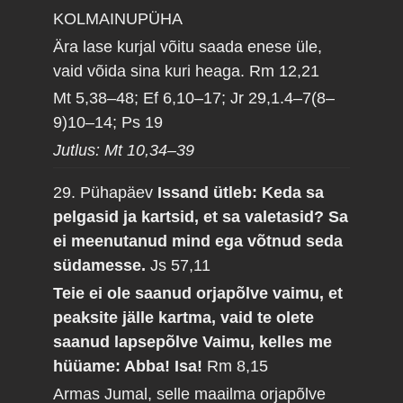
KOLMAINUPÜHA
Ära lase kurjal võitu saada enese üle,
vaid võida sina kuri heaga.
Rm 12,21
Mt 5,38–48; Ef 6,10–17; Jr 29,1.4–7(8–
9)10–14; Ps 19
Jutlus: Mt 10,34–39
29. Pühapäev
Issand ütleb: Keda sa
pelgasid ja kartsid, et sa valetasid? Sa
ei meenutanud mind ega võtnud seda
südamesse.
Js 57,11
Teie ei ole saanud orjapõlve vaimu, et
peaksite jälle kartma, vaid te olete
saanud lapsepõlve Vaimu, kelles me
hüüame: Abba! Isa!
Rm 8,15
Armas Jumal, selle maailma orjapõlve