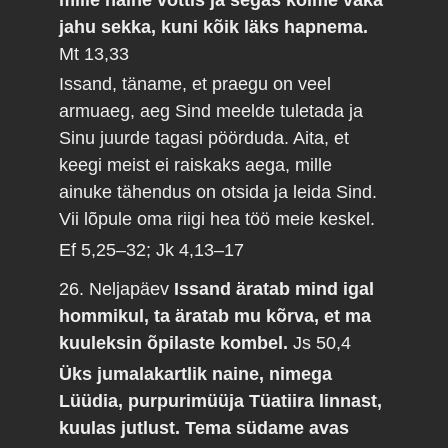
jahu sekka, kuni kõik läks hapnema.
Mt 13,33
Issand, täname, et praegu on veel
armuaeg, aeg Sind meelde tuletada ja
Sinu juurde tagasi pöörduda. Aita, et
keegi meist ei raiskaks aega, mille
ainuke tähendus on otsida ja leida Sind.
Vii lõpule oma riigi hea töö meie keskel.
Ef 5,25–32; Jk 4,13–17
26. Neljapäev
Issand äratab mind igal
hommikul, ta äratab mu kõrva, et ma
kuuleksin õpilaste kombel.
Js 50,4
Üks jumalakartlik naine, nimega
Lüüdia, purpurimüüja Tüatiira linnast,
kuulas jutlust. Tema südame avas