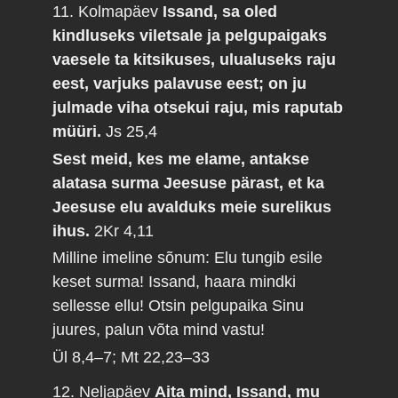
11. Kolmapäev
Issand, sa oled
kindluseks viletsale ja pelgupaigaks
vaesele ta kitsikuses, ulualuseks raju
eest, varjuks palavuse eest; on ju
julmade viha otsekui raju, mis raputab
müüri.
Js 25,4
Sest meid, kes me elame, antakse
alatasa surma Jeesuse pärast, et ka
Jeesuse elu avalduks meie surelikus
ihus.
2Kr 4,11
Milline imeline sõnum: Elu tungib esile
keset surma! Issand, haara mindki
sellesse ellu! Otsin pelgupaika Sinu
juures, palun võta mind vastu!
Ül 8,4–7; Mt 22,23–33
12. Neljapäev
Aita mind, Issand, mu