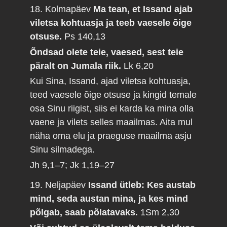
18. Kolmapäev
Ma tean, et Issand ajab
viletsa kohtuasja ja teeb vaesele õige
otsuse.
Ps 140,13
Õndsad olete teie, vaesed, sest teie
päralt on Jumala riik.
Lk 6,20
Kui Sina, Issand, ajad viletsa kohtuasja,
teed vaesele õige otsuse ja kingid temale
osa Sinu riigist, siis ei karda ka mina olla
vaene ja vilets selles maailmas. Aita mul
näha oma elu ja praeguse maailma asju
Sinu silmadega.
Jh 9,1–7; Jk 1,19–27
19. Neljapäev
Issand ütleb: Kes austab
mind, seda austan mina, ja kes mind
põlgab, saab põlatavaks.
1Sm 2,30