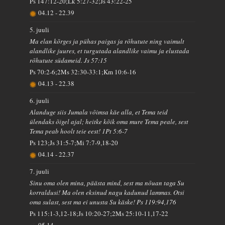
Ps 147:12-20;Lk 5:27-32;Js 43:22-25
04.12
-
22.39
5. juuli
Ma elan kõrges ja pühas paigas ja rõhutute ning vaimult
alandlike juures, et turgutada alandlike vaimu ja elustada
rõhutute südameid. Js 57:15
Ps 70:2-6;2Ms 32:30-33:1;Km 10:6-16
04.13
-
22.38
6. juuli
Alanduge siis Jumala võimsa käe alla, et Tema teid
ülendaks õigel ajal; heitke kõik oma mure Tema peale, sest
Tema peab hoolt teie eest! 1Pt 5:6-7
Ps 123;Js 31:5-7;Mi 7:7-9,18-20
04.14
-
22.37
7. juuli
Sinu oma olen mina, päästa mind, sest ma nõuan taga Su
korraldusi! Ma olen eksinud nagu kadunud lammas. Otsi
oma sulast, sest ma ei unusta Su käske! Ps 119:94,176
Ps 115:1-3,12-18;Js 10:20-27;2Ms 25:10-11,17-22
05.14