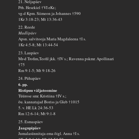
21. Neljapäev
Prh. Hesekiel †VI eKr.;
vg-d Kpm. Siimeon ja Johannes †590
1Kr 3:18-23; Mt 13:36-43
22. Reede
Madlipäev
Apsn. salvitooja Maria Magdaleena †I s.
1Kr 4:5-8; Mt 13:44-54
23. Laupäev
Mr-d Trofim,Teofil jkk. †IV s.; Ravenna pskmr. Apollinari
†75
Rm 9:1-5; Mt 9:18-26
24. Pühapäev
6. pp.
Ristipuu väljatoomine
Tüürose smr. Kristiina †IV s.;
õu. kannatajad Boriss ja Gleb †1015
5. v. HE Lk 24:36-53
Rm 12:6-14; Mt 9:1-8
25. Esmaspäev
Jaagupipäev
Jumalasünnitaja ema õigl. Anna †I s.