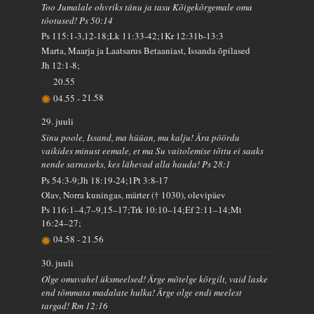
Too Jumalale ohvriks tänu ja tasu Kõigekõrgemale oma
tõotused! Ps 50:14
Ps 115:1-3,12-18;Lk 11:33-42;1Kr 12:31b-13:3
Marta, Maarja ja Laatsarus Betaaniast, Issanda õpilased
Jh 12:1-8;
20.55
04.55
-
21.58
29. juuli
Sinu poole, Issand, ma hüüan, mu kalju! Ära pöördu
vaikides minust eemale, et ma Su vaitolemise tõttu ei saaks
nende sarnaseks, kes lähevad alla hauda! Ps 28:1
Ps 54:3-9;Jh 18:19-24;1Pt 3:8-17
Olav, Norra kuningas, märter († 1030), olevipäev
Ps 116:1–4,7–9,15–17;Trk 10:10–14;Ef 2:11–14;Mt
16:24–27;
04.58
-
21.56
30. juuli
Olge omavahel üksmeelsed! Ärge mõtelge kõrgilt, vaid laske
end tõmmata madalate hulka! Ärge olge endi meelest
targad! Rm 12:16