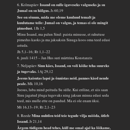
Issand on sulle igaveseks valguseks ja su
6. Kolmapäev
Jumal on su hiilgus.
Js 60,19
See on sõnum, mida me oleme kuulnud temalt ja
kuulutame teile: Jumal on valgus, ja temas ei ole mingit
pimedust.
1Jh 1,5
Minu Issand, ma palun Sind: paista minusse, et rahutuse
pimedus kaoks ja ma jaksaksin Sinuga koos oma teed edasi
astuda.
Jh 5,1–16; Rt 1,1–22
6. juuli 1415 – Jan Hus suri märtrina Konstanzis
Sinu käes, Issand, on voli kõike teha suureks
7. Neljapäev
ja tugevaks.
1Aj 29,12
Jeesus kaisutas lapsi ja õnnistas neid, pannes käed nende
peale.
Mk 10,16
Jeesus, luba mind peituda Su sülle. Kui eriline, et siis saan
Sinu jagatud jõuga tugevaks ning jaksan minna edasi seda
teed, mis mulle ette on pandud. Ma ei ole enam üksi.
Mt 16,13–19; Rt 2,1–23
Mina nuhtlen teid teie tegude vilja mööda, ütleb
8. Reede
Issand.
Jr 21,14
Ärgem tüdigem head tehes, küll me omal ajal ka lõikame,