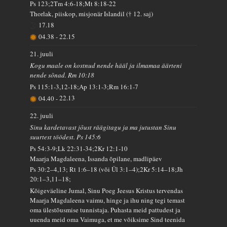
Ps 123;2Tm 4:6-18;Mt 8:18-22
Thorlak, piiskop, misjonär Islandil († 12. saj)
17.18
04.38
-
22.15
21. juuli
Kogu maale on kostnud nende hääl ja ilmamaa äärteni
nende sõnad. Rm 10:18
Ps 115:1-3,12-18;Ap 13:1-3;Rm 16:1-7
04.40
-
22.13
22. juuli
Sinu kardetavast jõust räägitagu ja ma jutustan Sinu
suurtest töödest. Ps 145:6
Ps 54:3-9;Lk 22:31-34;2Kr 12:1-10
Maarja Magdaleena, Issanda õpilane, madlipäev
Ps 30:2–4,13; Rt 1:6–18 (või Ül 3:1–4);2Kr 5:14–18;Jh
20:1–3,11–18;
Kõigeväeline Jumal, Sinu Poeg Jeesus Kristus tervendas
Maarja Magdaleena vaimu, hinge ja ihu ning tegi temast
oma ülestõusmise tunnistaja. Puhasta meid pattudest ja
uuenda meid oma Vaimuga, et me võiksime Sind teenida