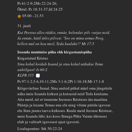
Ps 61:2-9;2Ms 22:24-26;
Õhtul: Ps 18:31-37;Jd 24-25
05.00
-
21.53
31. juuli
Kui Peetrus alles rääkis, ennäe, helendav pilv varjas neid.
Ja ennäe, hääl ütles pilvest: "See on minu armas Poeg,
kellest mul on hea meel, Teda kuulake!? Mt 17:5
Issanda muutmise püha ehk kirgastamispüha
Kirgastatud Kristus
Sinu kohal koidab Issand ja sinu kohal nähakse Tema
auhiilgust! Js 60:2
KLPR 355
Ps 97:1-2,5-6,10-11;2Ms 3:1-6;2Pt 1:16-18;Mt 17:1-8
Kõigeväeline Jumal, Sina andsid pühal mäel oma jüngritele
näha meie Issanda kirkust ja kutsusid neid Teda kuulama.
Aita meid, nii et tunneme Jeesuses Kristuses ära maailma
Päästja ja leiame Temas uue elu ning võime pärida igavese
elu Sinu juures taeva kirkuses. Kuule meid Jeesuse Kristuse,
meie Issanda läbi, kes koos Sinuga Püha Vaimu ühtsuses
elab ja valitseb igavesest ajast igavesti.
Lisalugemine: Srk 50:22-24