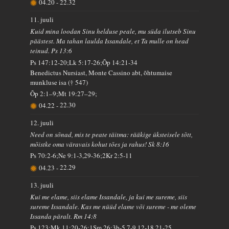
04.20
-
22.32
11. juuli
Kuid mina loodan Sinu helduse peale, mu süda ilutseb Sinu
päästest. Ma tahan laulda Issandale, et Ta mulle on head
teinud. Ps 13:6
Ps 147:12-20;Lk 5:17-26;Õp 14:21-34
Benedictus Nursiast, Monte Cassino abt, õhtumaise
munkluse isa († 547)
Õp 2:1–9;Mt 19:27–29;
04.22
-
22.30
12. juuli
Need on sõnad, mis te peate täitma: rääkige üksteisele tõtt,
mõistke oma väravais kohut tões ja rahus! Sk 8:16
Ps 70:2-6;Ne 9:1-3,29-36;2Kr 2:5-11
04.23
-
22.29
13. juuli
Kui me elame, siis elame Issandale, ja kui me sureme, siis
sureme Issandale. Kas me nüüd elame või sureme - me oleme
Issanda päralt. Rm 14:8
Ps 123;Mk 11:20-26;1Sm 26:3b-5,7-9,12-18,21-25