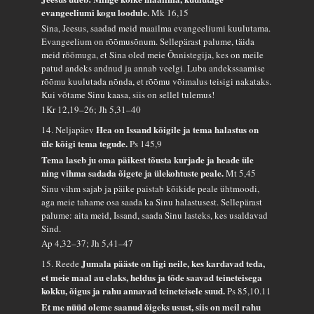
evangeeliumi kogu loodule.
Mk 16,15
Sina, Jeesus, saadad meid maailma evangeeliumi kuulutama.
Evangeelium on rõõmusõnum. Sellepärast palume, täida
meid rõõmuga, et Sina oled meie Õnnistegija, kes on meile
patud andeks andnud ja annab veelgi. Luba andekssaamise
rõõmu kuulutada nõnda, et rõõmu võimalus teisigi nakataks.
Kui võtame Sinu kaasa, siis on sellel tulemus!
1Kr 12,19–26; Jh 5,31–40
Hea on Issand kõigile ja tema halastus on
14. Neljapäev
üle kõigi tema tegude.
Ps 145,9
Tema laseb ju oma päikest tõusta kurjade ja heade üle
ning vihma sadada õigete ja ülekohtuste peale.
Mt 5,45
Sinu vihm sajab ja päike paistab kõikide peale ühtmoodi,
aga meie tahame osa saada ka Sinu halastusest. Sellepärast
palume: aita meid, Issand, saada Sinu lasteks, kes usaldavad
Sind.
Ap 4,32–37; Jh 5,41–47
Jumala pääste on ligi neile, kes kardavad teda,
15. Reede
et meie maal au elaks, heldus ja tõde saavad teineteisega
kokku, õigus ja rahu annavad teineteisele suud.
Ps 85,10.11
Et me nüüd oleme saanud õigeks usust, siis on meil rahu