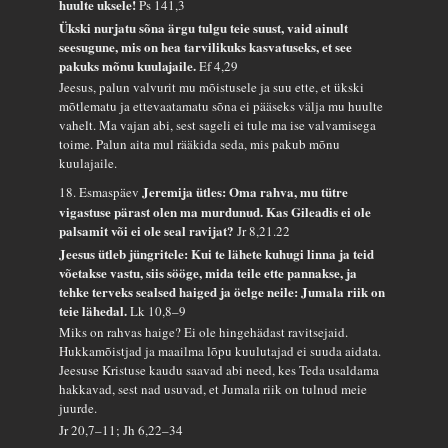
huulte uksele!
Ps 141,3
Ükski nurjatu sõna ärgu tulgu teie suust, vaid ainult
seesugune, mis on hea tarvilikuks kasvatuseks, et see
pakuks mõnu kuulajaile.
Ef 4,29
Jeesus, palun valvurit mu mõistusele ja suu ette, et ükski
mõtlematu ja ettevaatamatu sõna ei pääseks välja mu huulte
vahelt. Ma vajan abi, sest sageli ei tule ma ise valvamisega
toime. Palun aita mul rääkida seda, mis pakub mõnu
kuulajaile.
Jeremija ütles: Oma rahva, mu tütre
18. Esmaspäev
vigastuse pärast olen ma murdunud. Kas Gileadis ei ole
palsamit või ei ole seal ravijat?
Jr 8,21.22
Jeesus ütleb jüngritele: Kui te lähete kuhugi linna ja teid
võetakse vastu, siis sööge, mida teile ette pannakse, ja
tehke terveks sealsed haiged ja öelge neile: Jumala riik on
teie lähedal.
Lk 10,8–9
Miks on rahvas haige? Ei ole hingehädast ravitsejaid.
Hukkamõistjad ja maailma lõpu kuulutajad ei suuda aidata.
Jeesuse Kristuse kaudu saavad abi need, kes Teda usaldama
hakkavad, sest nad usuvad, et Jumala riik on tulnud meie
juurde.
Jr 20,7–11; Jh 6,22–34