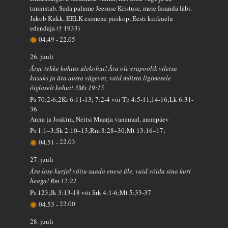
tunnistab. Seda palume Jeesuse Kristuse, meie Issanda läbi.
Jakob Kukk, EELK esimene piiskop, Eesti kirikuelu
edendaja († 1933)
04.49
-
22.05
26. juuli
Ärge tehke kohtus ülekohut! Ära ole erapoolik viletsa
kasuks ja ära austa vägevat, vaid mõista ligimesele
õiglaselt kohut! 3Ms 19:15
Ps 70:2-6;2Kr 6:11-13; 7:2-4 või Tb 4:5-11,14-16;Lk 6:31-
36
Anna ja Joakim, Neitsi Maarja vanemad, annepäev
Ps 1:1–3;Sk 2:10–13;Rm 8:28–30;Mt 13:16–17;
04.51
-
22.03
27. juuli
Ära lase kurjal võitu saada enese üle, vaid võida sina kuri
heaga! Rm 12:21
Ps 123;Jk 3:13-18 või Srk 4:1-6;Mt 5:33-37
04.53
-
22.00
28. juuli