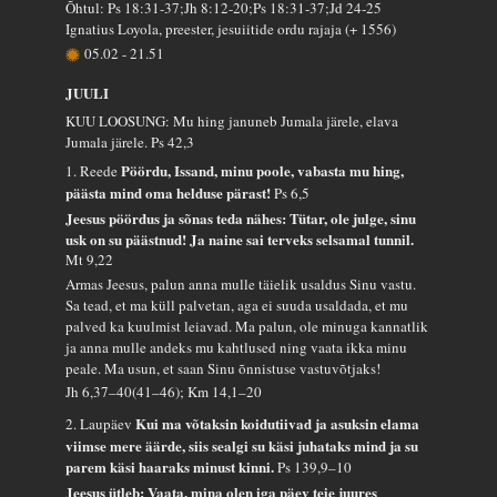
Õhtul: Ps 18:31-37;Jh 8:12-20;Ps 18:31-37;Jd 24-25
Ignatius Loyola, preester, jesuiitide ordu rajaja (+ 1556)
05.02
-
21.51
JUULI
KUU LOOSUNG: Mu hing januneb Jumala järele, elava
Jumala järele.
Ps 42,3
Pöördu, Issand, minu poole, vabasta mu hing,
1. Reede
päästa mind oma helduse pärast!
Ps 6,5
Jeesus pöördus ja sõnas teda nähes: Tütar, ole julge, sinu
usk on su päästnud! Ja naine sai terveks selsamal tunnil.
Mt 9,22
Armas Jeesus, palun anna mulle täielik usaldus Sinu vastu.
Sa tead, et ma küll palvetan, aga ei suuda usaldada, et mu
palved ka kuulmist leiavad. Ma palun, ole minuga kannatlik
ja anna mulle andeks mu kahtlused ning vaata ikka minu
peale. Ma usun, et saan Sinu õnnistuse vastuvõtjaks!
Jh 6,37–40(41–46); Km 14,1–20
Kui ma võtaksin koidutiivad ja asuksin elama
2. Laupäev
viimse mere äärde, siis sealgi su käsi juhataks mind ja su
parem käsi haaraks minust kinni.
Ps 139,9–10
Jeesus ütleb: Vaata, mina olen iga päev teie juures