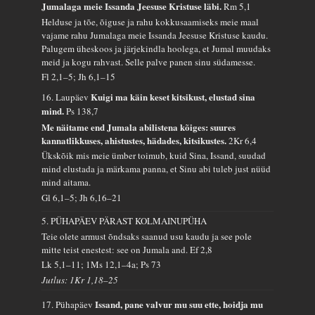
Jumalaga meie Issanda Jeesuse Kristuse läbi.
Rm 5,1
Helduse ja tõe, õiguse ja rahu kokkusaamiseks meie maal
vajame rahu Jumalaga meie Issanda Jeesuse Kristuse kaudu.
Palugem üheskoos ja järjekindla hoolega, et Jumal muudaks
meid ja kogu rahvast. Selle palve panen sinu südamesse.
Fl 2,1–5; Jh 6,1–15
Kuigi ma käin keset kitsikust, elustad sina
16. Laupäev
mind.
Ps 138,7
Me näitame end Jumala abilistena kõiges: suures
kannatlikkuses, ahistustes, hädades, kitsikustes.
2Kr 6,4
Ükskõik mis meie ümber toimub, kuid Sina, Issand, suudad
mind elustada ja märkama panna, et Sinu abi tuleb just nüüd
mind aitama.
Gl 6,1–5; Jh 6,16–21
5. PÜHAPÄEV PÄRAST KOLMAINUPÜHA
Teie olete armust õndsaks saanud usu kaudu ja see pole
mitte teist enestest: see on Jumala and.
Ef 2,8
Lk 5,1–11; 1Ms 12,1–4a; Ps 73
Jutlus: 1Kr 1,18–25
Issand, pane valvur mu suu ette, hoidja mu
17. Pühapäev