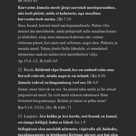
Hs 16,61.63
Kurvastus Jumala meele järgi saavutab meeleparanduse,
mis toob pääste, mida ei kahetseta; aga maailma
kurvastus toob surma.
2Kr 7,10
Sina, Issand, kutsud meid meeleparandusele. Palun võta
minust ära meeleheide, mida põhjustab selle maailma kurjus
ja ülekohus, ning anna minusse kahetsus mu vaimse
olukorra pärast, kui näen end sellisena, nagu olen. Puhasta ja
muuda mind. Tahan jõuda Sulle lähedale, et muudetud
inimesena saaksin aidata teisi meeleheitest välja.
Ap 15,4–12; Jh 6,60–65
Kiidetud olgu Issand, kes on andnud rahu oma
22. Reede
Iisraeli rahvale, nõnda nagu ta on öelnud.
1Kn 8,56
Jumala rahval on hingamisaeg veel ees.
Hb 4,9
Jumal, meie tulevik on ees. Sa annad rahu meile ja Su sõnad
julgustavad meid. Sa viid meid siinsest rahutusest Sinu
tõotatud hingamisaega. Kiidan ja tänan su püha nime!
Rm 9,14–23(24–26); Jh 6,66–71
Ära kohku ja ära karda, sest Issand, su Jumal,
23. Laupäev
on sinuga kõikjal, kuhu sa lähed.
Jos 1,9
Sellepärast olen meeleldi nõtrustes, vägivalla all, hädades,
tagakiusamistes ja kitsikustes Kristuse pärast; sest kui olen