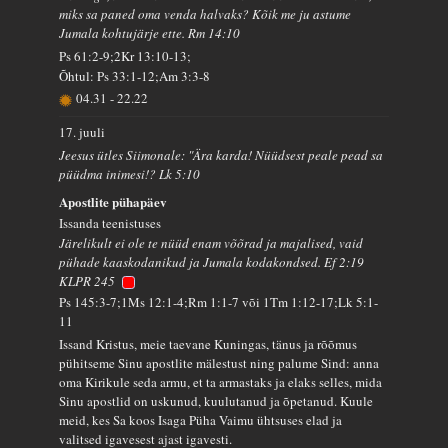
miks sa paned oma venda halvaks? Kõik me ju astume
Jumala kohtujärje ette. Rm 14:10
Ps 61:2-9;2Kr 13:10-13;
Õhtul: Ps 33:1-12;Am 3:3-8
04.31
-
22.22
17. juuli
Jeesus ütles Siimonale: "Ära karda! Nüüdsest peale pead sa
püüdma inimesi!? Lk 5:10
Apostlite pühapäev
Issanda teenistuses
Järelikult ei ole te nüüd enam võõrad ja majalised, vaid
pühade kaaskodanikud ja Jumala kodakondsed. Ef 2:19
KLPR 245
Ps 145:3-7;1Ms 12:1-4;Rm 1:1-7 või 1Tm 1:12-17;Lk 5:1-
11
Issand Kristus, meie taevane Kuningas, tänus ja rõõmus
pühitseme Sinu apostlite mälestust ning palume Sind: anna
oma Kirikule seda armu, et ta armastaks ja elaks selles, mida
Sinu apostlid on uskunud, kuulutanud ja õpetanud. Kuule
meid, kes Sa koos Isaga Püha Vaimu ühtsuses elad ja
valitsed igavesest ajast igavesti.