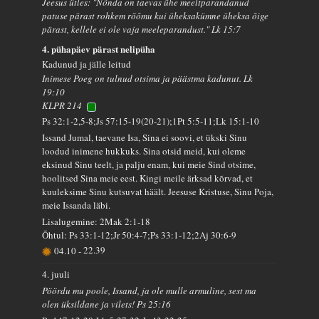
Jeesus ütles: "Nõnda on taevas ühe meeltparandanud
patuse pärast rohkem rõõmu kui üheksakümne üheksa õige
pärast, kellele ei ole vaja meeleparandust." Lk 15:7
4. pühapäev pärast nelipüha
Kadunud ja jälle leitud
Inimese Poeg on tulnud otsima ja päästma kadunut. Lk
19:10
KLPR 214
Ps 32:1-2,5-8;Js 57:15-19(20-21);1Pt 5:5-11;Lk 15:1-10
Issand Jumal, taevane Isa, Sina ei soovi, et ükski Sinu
loodud inimene hukkuks. Sina otsid meid, kui oleme
eksinud Sinu teelt, ja palju enam, kui meie Sind otsime,
hoolitsed Sina meie eest. Kingi meile ärksad kõrvad, et
kuuleksime Sinu kutsuvat häält. Jeesuse Kristuse, Sinu Poja,
meie Issanda läbi.
Lisalugemine: 2Mak 2:1-18
Õhtul: Ps 33:1-12;Jr 50:4-7;Ps 33:1-12;2Aj 30:6-9
04.10
-
22.39
4. juuli
Pöördu mu poole, Issand, ja ole mulle armuline, sest ma
olen üksildane ja vilets! Ps 25:16