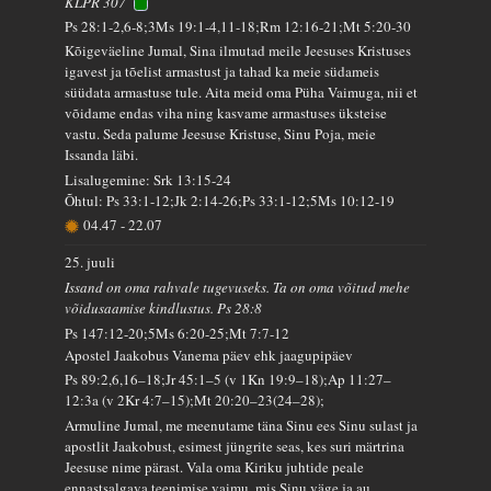
KLPR 307
Ps 28:1-2,6-8;3Ms 19:1-4,11-18;Rm 12:16-21;Mt 5:20-30
Kõigeväeline Jumal, Sina ilmutad meile Jeesuses Kristuses
igavest ja tõelist armastust ja tahad ka meie südameis
süüdata armastuse tule. Aita meid oma Püha Vaimuga, nii et
võidame endas viha ning kasvame armastuses üksteise
vastu. Seda palume Jeesuse Kristuse, Sinu Poja, meie
Issanda läbi.
Lisalugemine: Srk 13:15-24
Õhtul: Ps 33:1-12;Jk 2:14-26;Ps 33:1-12;5Ms 10:12-19
04.47
-
22.07
25. juuli
Issand on oma rahvale tugevuseks. Ta on oma võitud mehe
võidusaamise kindlustus. Ps 28:8
Ps 147:12-20;5Ms 6:20-25;Mt 7:7-12
Apostel Jaakobus Vanema päev ehk jaagupipäev
Ps 89:2,6,16–18;Jr 45:1–5 (v 1Kn 19:9–18);Ap 11:27–
12:3a (v 2Kr 4:7–15);Mt 20:20–23(24–28);
Armuline Jumal, me meenutame täna Sinu ees Sinu sulast ja
apostlit Jaakobust, esimest jüngrite seas, kes suri märtrina
Jeesuse nime pärast. Vala oma Kiriku juhtide peale
ennastsalgava teenimise vaimu, mis Sinu väge ja au