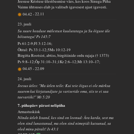
Jeesuse Kristuse ülestõusmise väes, kes koos Sinuga Püha
Vaimu ühtsuses elab ja valitseb igavesest ajast igavesti.
04.42
-
22.11
23. juuli
Su suure headuse mälestust kuulutatagu ja Su õiguse üle
hõisatagu! Ps 145:7
Ps 61:2-9;Fl 3:12-16;
Õhtul: Ps 33:1-12;5Ms 10:12-19
Birgitta Rootsist, abtiss, birgitiinide ordu rajaja († 1373)
Ps 9:8–12;Õp 31:10–31;1Kr 2:6–12;Mt 13:10–17;
04.45
-
22.09
24. juuli
Jeesus ütles: "Ma ütlen teile: Kui teie õigus ei ole märksa
suurem kui kirjatundjate ja variseride oma, siis te ei saa
taevariiki!" Mt 5:20
7. pühapäev pärast nelipüha
Armastuskäsk
Nõnda ütleb Issand, kes sind on loonud: Ära karda, sest ma
olen sind lunastanud, ma olen sind nimepidi kutsunud, sa
oled minu päralt! Js 43:1