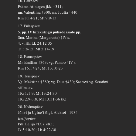
16. Laupäev
Pskmr. Atinogen jkk. †311;
mr. Valentiina †308; mr. Juulia †440
Rm 8:14-21; Mt 9:9-13
17. Pühapäev
5. pp. IV kirikukogu pühade isade pp.
Smr. Marina (Margareeta) †IV s.
4. v. HE Lk 24:12-35
Tt 3:8-15; Mt 5:14-19
18. Esmaspäev
Mr. Emilian †363; vg. Pambo †IV s.
Rm 16:17-24; Mt 13:10-23
19. Teisipäev
Vg. Makriina †380; vg. Dius †430; Saarovi vg. Serafimi
säilm. av.
1Kr 1:1-9; Mt 13:24-30
1Kr 2:9-3:8; Mt 13:31-36 (K)
20. Kolmapäev
Jõhvi ja Ugine’i õigl. Aleksei †1934
Eelijapäev
Prh. Eelija †IX s. eKr.;
Jk 5:10-20; Lk 4:22-30