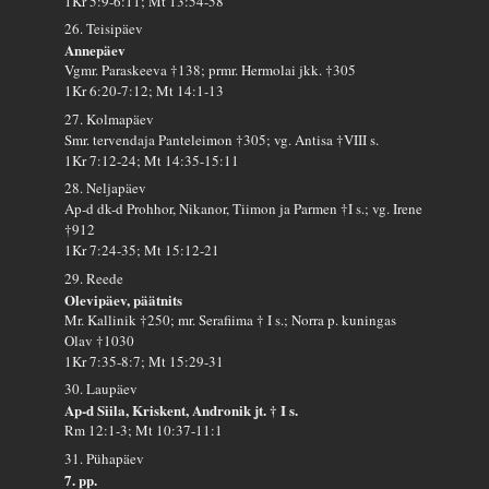
1Kr 5:9-6:11; Mt 13:54-58
26. Teisipäev
Annepäev
Vgmr. Paraskeeva †138; prmr. Hermolai jkk. †305
1Kr 6:20-7:12; Mt 14:1-13
27. Kolmapäev
Smr. tervendaja Panteleimon †305; vg. Antisa †VIII s.
1Kr 7:12-24; Mt 14:35-15:11
28. Neljapäev
Ap-d dk-d Prohhor, Nikanor, Tiimon ja Parmen †I s.; vg. Irene
†912
1Kr 7:24-35; Mt 15:12-21
29. Reede
Olevipäev, päätnits
Mr. Kallinik †250; mr. Serafiima † I s.; Norra p. kuningas
Olav †1030
1Kr 7:35-8:7; Mt 15:29-31
30. Laupäev
Ap-d Siila, Kriskent, Andronik jt. † I s.
Rm 12:1-3; Mt 10:37-11:1
31. Pühapäev
7. pp.