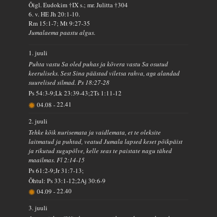
Õigl. Eudokim †IX s.; mr. Julitta †304
6. v. HE Jh 20:1-10.
Rm 15:1-7; Mt 9:27-35
Jumalaema paastu algus.
1. juuli
Puhta vastu Sa oled puhas ja kõvera vastu Sa osutud
keeruliseks. Sest Sina päästad viletsa rahva, aga alandad
suurelised silmad. Ps 18:27-28
Ps 54:3-9;Lk 23:39-43;2Ts 1:11-12
04.08
-
22.41
2. juuli
Tehke kõik nurisemata ja vaidlemata, et te oleksite
laitmatud ja puhtad, veatud Jumala lapsed keset põikpäist
ja rikutud sugupõlve, kelle seas te paistate nagu tähed
maailmas. Fl 2:14-15
Ps 61:2-9;Jr 31:7-13;
Õhtul: Ps 33:1-12;2Aj 30:6-9
04.09
-
22.40
3. juuli