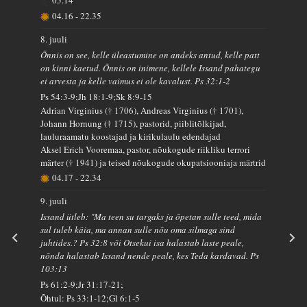
04.16
-
22.35
8. juuli
Õnnis on see, kelle üleastumine on andeks antud, kelle patt
on kinni kaetud. Õnnis on inimene, kellele Issand pahategu
ei arvesta ja kelle vaimus ei ole kavalust. Ps 32:1-2
Ps 54:3-9;Jh 18:1-9;Sk 8:9-15
Adrian Virginius († 1706), Andreas Virginius († 1701),
Johann Hornung († 1715), pastorid, piiblitõlkijad,
lauluraamatu koostajad ja kirikulaulu edendajad
Aksel Erich Vooremaa, pastor, nõukogude riikliku terrori
märter († 1941) ja teised nõukogude okupatsiooniaja märtrid
04.17
-
22.34
9. juuli
Issand ütleb: "Ma teen su targaks ja õpetan sulle teed, mida
sul tuleb käia, ma annan sulle nõu oma silmaga sind
juhtides.? Ps 32:8 või Otsekui isa halastab laste peale,
nõnda halastab Issand nende peale, kes Teda kardavad. Ps
103:13
Ps 61:2-9;Jr 31:17-21;
Õhtul: Ps 33:1-12;Gl 6:1-5