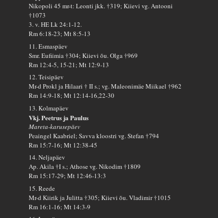
Nikopoli 45 mr-t: Leonti jkk. †319; Kiievi vg. Antooni
†1073
3. v. HE Lk 24:1-12.
Rm 6:18-23; Mt 8:5-13
11. Esmaspäev
Smr. Eufiimia †304; Kiievi õu. Olga †969
Rm 12:4-5, 15-21; Mt 12:9-13
12. Teisipäev
Mr-d Prokl ja Hilaari † II s.; vg. Maleonimäe Miikael †962
Rm 14:9-18; Mt 12:14-16,22-30
13. Kolmapäev
Vkj. Peetrus ja Paulus
Mareta-karusepäev
Peaingel Kaabriel; Savva kloostri vg. Stefan †794
Rm 15:7-16; Mt 12:38-45
14. Neljapäev
Ap. Akila †I s.; Athose vg. Nikodim †1809
Rm 15:17-29; Mt 12:46-13:3
15. Reede
Mr-d Kiirik ja Julitta †305; Kiievi õu. Vladimir †1015
Rm 16:1-16; Mt 14:3-9