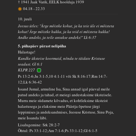
† 1941 Jaak Varik, EELK hooldaja 1939
04.18
-
22.33
10. juuli
Jeesus ütles: "Ärge mõistke kohut, ja ka teie üle ei mõisteta
kohut! Ärge mõistke hukka, ja ka teid ei mõisteta hukka!
Andke andeks, ja teile antakse andeks!" Lk 6:37
5. pühapäev pärast nelipüha
Halastage!
Kandke üksteise koormaid, nõnda te täidate Kristuse
seadust. Gl 6:1
KLPR 227
Ps 13:2-6;Jn 3:1-5,10 4:1-11 või Sk 8:16-17;Rm 14:7-
12;Lk 6:36-42
Issand Jumal, armuline Isa, Sina annad igal päeval meile
patud andeks ja tahad, et meiegi andestaksime üksteisele.
Murra meie südamete kõvadus, et kohtleksime üksteist
halastusega ja elaksime meie Päästja õpetuse järgi
leppimises ja andeksandmises, Jeesuse Kristuse, Sinu Poja,
meie Issanda läbi.
Lisalugemine: Srk 28:2-7
Õhtul: Ps 33:1-12;Am 7:1-6;Ps 33:1-12;Gl 6:1-5