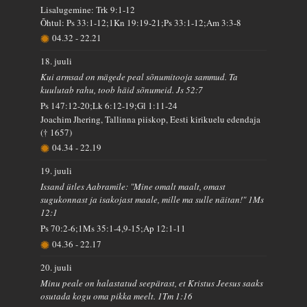
Lisalugemine: Trk 9:1-12
Õhtul: Ps 33:1-12;1Kn 19:19-21;Ps 33:1-12;Am 3:3-8
04.32
-
22.21
18. juuli
Kui armsad on mägede peal sõnumitooja sammud. Ta
kuulutab rahu, toob häid sõnumeid. Js 52:7
Ps 147:12-20;Lk 6:12-19;Gl 1:11-24
Joachim Jhering, Tallinna piiskop, Eesti kirikuelu edendaja
(† 1657)
04.34
-
22.19
19. juuli
Issand ütles Aabramile: "Mine omalt maalt, omast
sugukonnast ja isakojast maale, mille ma sulle näitan!" 1Ms
12:1
Ps 70:2-6;1Ms 35:1-4,9-15;Ap 12:1-11
04.36
-
22.17
20. juuli
Minu peale on halastatud seepärast, et Kristus Jeesus saaks
osutada kogu oma pikka meelt. 1Tm 1:16