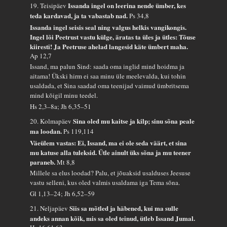
Issanda ingel on leerina nende ümber, kes
19. Teisipäev
teda kardavad, ja ta vabastab nad.
Ps 34,8
Issanda ingel seisis seal ning valgus helkis vangikongis.
Ingel lõi Peetrust vastu külge, äratas ta üles ja ütles: Tõuse
kiiresti! Ja Peetruse ahelad langesid käte ümbert maha.
Ap 12,7
Issand, ma palun Sind: saada oma inglid mind hoidma ja
aitama! Ükski hirm ei saa minu üle meelevalda, kui tohin
usaldada, et Sina saadad oma teenijad vaimud ümbritsema
mind kõigil minu teedel.
Hs 2,3–8a; Jh 6,35–51
Sina oled mu kaitse ja kilp; sinu sõna peale
20. Kolmapäev
ma loodan.
Ps 119,114
Väeülem vastas: Ei, Issand, ma ei ole seda väärt, et sina
mu katuse alla tuleksid. Ütle ainult üks sõna ja mu teener
paraneb.
Mt 8,8
Millele sa elus loodad? Palu, et jõuaksid usalduses Jeesuse
vastu selleni, kus oled valmis usaldama iga Tema sõna.
Gl 1,13–24; Jh 6,52–59
Siis sa mõtled ja häbened, kui ma sulle
21. Neljapäev
andeks annan kõik, mis sa oled teinud, ütleb Issand Jumal.