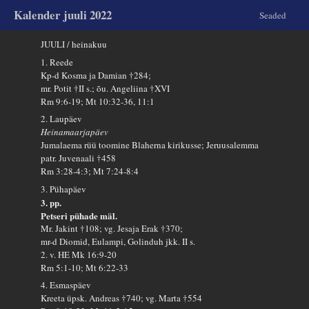
Kalender juuli 2022
Seaded
JUULI / heinakuu
1. Reede
Kp-d Kosma ja Damian †284;
mr. Potit †II s.; õu. Angeliina †XVI
Rm 9:6-19; Mt 10:32-36, 11:1
2. Laupäev
Heinamaarjapäev
Jumalaema rüü toomine Blaherna kirikusse; Jeruusalemma
patr. Juvenaali †458
Rm 3:28-4:3; Mt 7:24-8:4
3. Pühapäev
3. pp.
Petseri pühade mäl.
Mr. Jakint †108; vg. Jesaja Erak †370;
mr-d Diomid, Eulampi, Golinduh jkk. II s.
2. v. HE Mk 16:9-20
Rm 5:1-10; Mt 6:22-33
4. Esmaspäev
Kreeta üpsk. Andreas †740; vg. Marta †554