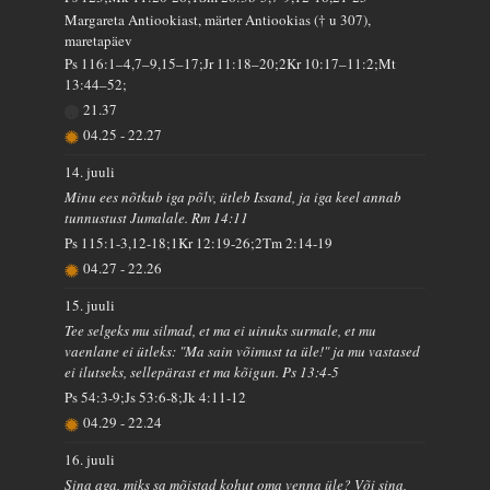
Margareta Antiookiast, märter Antiookias († u 307),
maretapäev
Ps 116:1–4,7–9,15–17;Jr 11:18–20;2Kr 10:17–11:2;Mt
13:44–52;
21.37
04.25
-
22.27
14. juuli
Minu ees nõtkub iga põlv, ütleb Issand, ja iga keel annab
tunnustust Jumalale. Rm 14:11
Ps 115:1-3,12-18;1Kr 12:19-26;2Tm 2:14-19
04.27
-
22.26
15. juuli
Tee selgeks mu silmad, et ma ei uinuks surmale, et mu
vaenlane ei ütleks: "Ma sain võimust ta üle!" ja mu vastased
ei ilutseks, sellepärast et ma kõigun. Ps 13:4-5
Ps 54:3-9;Js 53:6-8;Jk 4:11-12
04.29
-
22.24
16. juuli
Sina aga, miks sa mõistad kohut oma venna üle? Või sina,