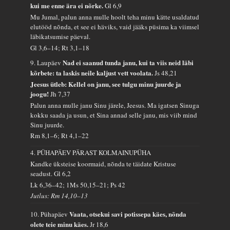
kui me enne ära ei nõrke.
Gl 6,9
Mu Jumal, palun anna mulle hoolt teha minu kätte usaldatud
elutööd nõnda, et see ei häviks, vaid jääks püsima ka viimsel
läbikatsumise päeval.
Gl 3,6–14; Rt 3,1–18
Nad ei saanud tunda janu, kui ta viis neid läbi
9. Laupäev
kõrbete: ta laskis neile kaljust vett voolata.
Js 48,21
Jeesus ütleb: Kellel on janu, see tulgu minu juurde ja
joogu!
Jh 7,37
Palun anna mulle janu Sinu järele, Jeesus. Ma igatsen Sinuga
kokku saada ja usun, et Sina annad selle janu, mis viib mind
Sinu juurde.
Rm 8,1–6; Rt 4,1–22
4. PÜHAPÄEV PÄRAST KOLMAINUPÜHA
Kandke üksteise koormaid, nõnda te täidate Kristuse
seadust.
Gl 6,2
Lk 6,36–42; 1Ms 50,15–21; Ps 42
Jutlus: Rm 14,10–13
Vaata, otsekui savi potissepa käes, nõnda
10. Pühapäev
olete teie minu käes.
Jr 18,6