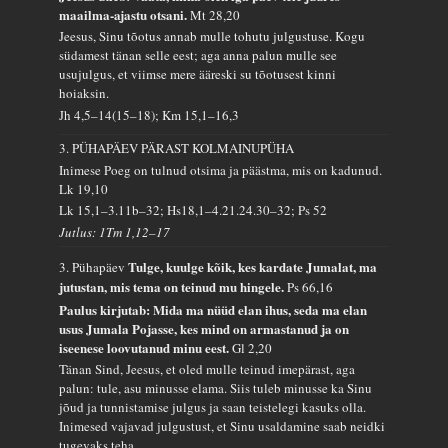
maailma-ajastu otsani.
Mt 28,20
Jeesus, Sinu tõotus annab mulle tohutu julgustuse. Kogu
südamest tänan selle eest; aga anna palun mulle see
usujulgus, et viimse mere ääreski su tõotusest kinni
hoiaksin.
Jh 4,5–14(15–18); Km 15,1–16,3
3. PÜHAPÄEV PÄRAST KOLMAINUPÜHA
Inimese Poeg on tulnud otsima ja päästma, mis on kadunud.
Lk 19,10
Lk 15,1–3.11b–32; Hs18,1–4.21.24.30–32; Ps 52
Jutlus: 1Tm 1,12–17
Tulge, kuulge kõik, kes kardate Jumalat, ma
3. Pühapäev
jutustan, mis tema on teinud mu hingele.
Ps 66,16
Paulus kirjutab: Mida ma nüüd elan ihus, seda ma elan
usus Jumala Pojasse, kes mind on armastanud ja on
iseenese loovutanud minu eest.
Gl 2,20
Tänan Sind, Jeesus, et oled mulle teinud imepärast, aga
palun: tule, asu minusse elama. Siis tuleb minusse ka Sinu
jõud ja tunnistamise julgus ja saan teistelegi kasuks olla.
Inimesed vajavad julgustust, et Sinu usaldamine saab neidki
tugevaks teha.