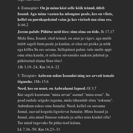
On ju minu käsi selle kõik teinud, ütleb
4. Esmaspäev
Issand. Aga mina vaatan ka niisuguse peale, kes on vilets,
kellel on purukspekstud vaim ja kes väriseb mu sõna ees.
Js 66,2
Jeesus palub: Pühitse neid tões: sinu sõna on tõde.
Jh 17,17
Mida Sina, Issand, oled teinud, on suur ja vägev, aga mulle
tuleb sageli hirm peale ja kardan, et olen nii pisike ja nõrk
ega kõlba Su ees seisma. Sellepärast palun: tule mulle appi
oma sõna kaudu, et sellesse süvenedes saaksin juhitud ja
pühitsetud elama Sinu tões!
1Jh 3,19–24; Km 16,4–22
Aabram uskus Issandat ning see arvati temale
5. Teisipäev
õiguseks.
1Ms 15,6
Need, kes on usust, on Aabrahami lapsed.
Gl 3,7
Kui sageli kasutame "mina arvan" asemel "mina usun". Sa
pead endale selgeks tegema, mida tähendab sõna "uskuma".
Aabraham uskus oma Jumalat. Need, kellel on seesama
Jumal, saavad kogeda ligiolevat Jumalat. Minu Issand ja
Jumal, aita mind Sinusse uskuda ja selles usus kindel olla!
Tee mind tugevaks Su püha teed käima.
Lk 7,36–50; Km 16,23–31