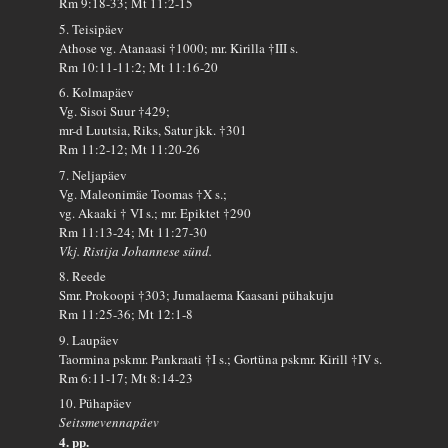
Rm 9:18-33; Mt 11:2-15
5. Teisipäev
Athose vg. Atanaasi †1000; mr. Kirilla †III s.
Rm 10:11-11:2; Mt 11:16-20
6. Kolmapäev
Vg. Sisoi Suur †429;
mr-d Luutsia, Riks, Satur jkk. †301
Rm 11:2-12; Mt 11:20-26
7. Neljapäev
Vg. Maleonimäe Toomas †X s.;
vg. Akaaki † VI s.; mr. Epiktet †290
Rm 11:13-24; Mt 11:27-30
Vkj. Ristija Johannese sünd.
8. Reede
Smr. Prokoopi †303; Jumalaema Kaasani pühakuju
Rm 11:25-36; Mt 12:1-8
9. Laupäev
Taormina pskmr. Pankraati †I s.; Gortüna pskmr. Kirill †IV s.
Rm 6:11-17; Mt 8:14-23
10. Pühapäev
Seitsmevennapäev
4. pp.