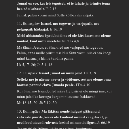
Jumal on see, kes teis tegutseb, et te tahate ja toimite tema
hea nõu kohaselt.
Fl 2,13
Jumal, palun vormi mind Sulle kõlbavaks astjaks.
Issand, mu tugevus ja varjupaik, mu
11. Esmaspäev
pelgupaik hädaajal.
Jr 16,19
Meid ahistatakse igati, kuid me ei ole kitsikuses; me oleme
nõutud, kuid mitte meeleheitel.
2Kr 4,8
Ma tänan, Jeesus, et Sina oled mu varjupaik ja tugevus.
Palun, anna mulle piiritu usaldus Sinu vastu, siis ei saa keegi
mind kartma ja hirmu tundma panna.
Lk 5,17–26; Jh 5,1–18
Issand Jumal on minu jõud.
12. Teisipäev
Ha 3,19
Selleks me ju näeme vaeva ja võitleme, sest me oleme oma
lootuse pannud elava Jumala peale.
1Tm 4,10
Kui Sina, mu Issand, oled minu ligi, siis ei ole mingi ime, kui
minu jalad ka korraga kergemini astuma hakkavad.
Mt 18,15–20; Jh 5,19–30
Ma läkitan nende hulgast pääsenuid
13. Kolmapäev
rahvaste juurde, kes ei ole kuulnud minust räägitavat, ja
need kuulutavad rahvaste keskel minu auhiilgust.
Js 66,19
Jeesus ütleb: Minge kõike maailma, kuulutage