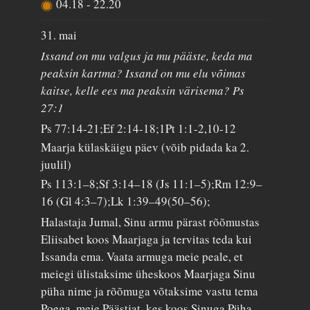
04.18
-
22.20
31. mai
Issand on mu valgus ja mu pääste, keda ma
peaksin kartma? Issand on mu elu võimas
kaitse, kelle ees ma peaksin värisema? Ps
27:1
Ps 77:14-21;Ef 2:14-18;1Pt 1:1-2,10-12
Maarja külaskäigu päev (võib pidada ka 2.
juulil)
Ps 113:1–8;Sf 3:14–18 (Js 11:1–5);Rm 12:9–
16 (Gl 4:3–7);Lk 1:39–49(50–56);
Halastaja Jumal, Sinu armu pärast rõõmustas
Eliisabet koos Maarjaga ja tervitas teda kui
Issanda ema. Vaata armuga meie peale, et
meiegi ülistaksime üheskoos Maarjaga Sinu
püha nime ja rõõmuga võtaksime vastu tema
Poega, meie Päästjat, kes koos Sinuga Püha