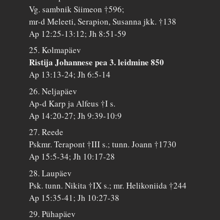
Vg. sambnik Siimeon †596;
mr-d Meleeti, Serapion, Susanna jkk. †138
Ap 12:25-13:12; Jh 8:51-59
25. Kolmapäev
Ristija Johannese pea 3. leidmine 850
Ap 13:13-24; Jh 6:5-14
26. Neljapäev
Ap-d Karp ja Alfeus †I s.
Ap 14:20-27; Jh 9:39-10:9
27. Reede
Pskmr. Terapont †III s.; tunn. Joann †1730
Ap 15:5-34; Jh 10:17-28
28. Laupäev
Psk. tunn. Nikita †IX s.; mr. Helikoniida †244
Ap 15:35-41; Jh 10:27-38
29. Pühapäev