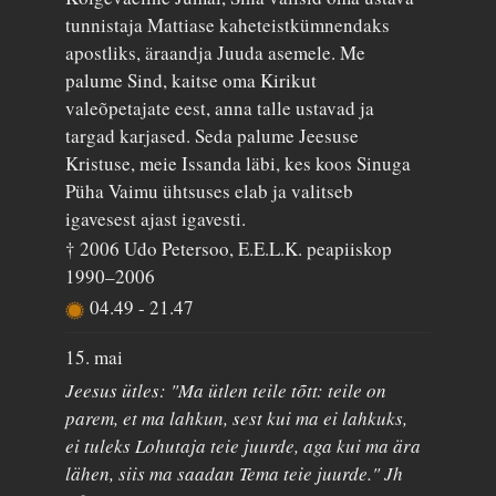
tunnistaja Mattiase kaheteistkümnendaks
apostliks, äraandja Juuda asemele. Me
palume Sind, kaitse oma Kirikut
valeõpetajate eest, anna talle ustavad ja
targad karjased. Seda palume Jeesuse
Kristuse, meie Issanda läbi, kes koos Sinuga
Püha Vaimu ühtsuses elab ja valitseb
igavesest ajast igavesti.
† 2006 Udo Petersoo, E.E.L.K. peapiiskop
1990–2006
04.49
-
21.47
15. mai
Jeesus ütles: "Ma ütlen teile tõtt: teile on
parem, et ma lahkun, sest kui ma ei lahkuks,
ei tuleks Lohutaja teie juurde, aga kui ma ära
lähen, siis ma saadan Tema teie juurde." Jh