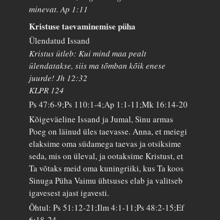
minevat. Ap 1:11
Kristuse taevaminemise püha
Ülendatud Issand
Kristus ütleb: Kui mind maa pealt
ülendatakse, siis ma tõmban kõik enese
juurde! Jh 12:32
KLPR 124
Ps 47:6-9;Ps 110:1-4;Ap 1:1-11;Mk 16:14-20
Kõigeväeline Issand ja Jumal, Sinu armas
Poeg on läinud üles taevasse. Anna, et meiegi
elaksime oma südamega taevas ja otsiksime
seda, mis on üleval, ja ootaksime Kristust, et
Ta võtaks meid oma kuningriiki, kus Ta koos
Sinuga Püha Vaimu ühtsuses elab ja valitseb
igavesest ajast igavesti.
Õhtul: Ps 51:12-21;Ilm 4:1-11;Ps 48:2-15;Ef
6:18-24