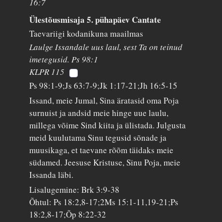
16:7
Ülestõusmisaja 5. pühapäev Cantate
Taevariigi kodanikuna maailmas
Laulge Issandale uus laul, sest Ta on teinud
imetegusid. Ps 98:1
KLPR 115
Ps 98:1-9;Js 63:7-9;Jk 1:17-21;Jh 16:5-15
Issand, meie Jumal, Sina äratasid oma Poja
surnuist ja andsid meie hinge uue laulu,
millega võime Sind kiita ja ülistada. Julgusta
meid kuulutama Sinu tegusid sõnade ja
muusikaga, et taevane rõõm täidaks meie
südamed. Jeesuse Kristuse, Sinu Poja, meie
Issanda läbi.
Lisalugemine: Brk 3:9-38
Õhtul: Ps 18:2,8-17;2Ms 15:1-11,19-21;Ps
18:2,8-17;Õp 8:22-32