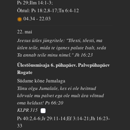
Ps 29;Ilm 14:1-3;
Õhtul: Ps 18:2,8-17;Tn 6:4-12
04.34
-
22.03
22. mai
Jeesus ütles jüngritele: "Tõesti, tõesti, ma
ütlen teile, mida te iganes palute Isalt, seda
Ta annab teile minu nimel." Jh 16:23
Ülestõusmisaja 6. pühapäev. Palvepühapäev
Rogate
Südame kõne Jumalaga
Tänu olgu Jumalale, kes ei ole heitnud
kõrvale mu palvet ega ole mult ära võtnud
oma heldust! Ps 66:20
KLPR 315
Ps 40:2,4-6;Jr 29:11-14;Ef 3:14-21;Jh 16:23-
33