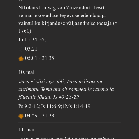
Nikolaus Ludwig von Zinzendorf, Eesti
vennastekoguduse tegevuse edendaja ja
vaimuliku kirjanduse väljaandmise toetaja (†
1760)
Jh 13:34-35;
03.21
05.01
-
21.35
10. mai
Tema ei väsi ega tüdi, Tema mõistus on
uurimatu. Tema annab rammetule rammu ja
jõuetule jõudu. Js 40:28-29
Ps 9:2-12;Js 11:6-9;1Ms 1:14-19
04.59
-
21.38
11. mai
Jeesus, et enese vere läbi pühitseda rahvast,