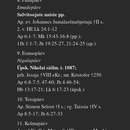
Emadepäev
Salvitoojate naiste pp.
Ap. ev. Johannes Jumalasõnaõpetaja †II s.
2. v. HE Lk 24:1-12
Ap 6:1-7; Mk 15:43-16:8 (pp.);
1Jh 1:1-7; Jh 19:25-27, 21:24-25 (ap.)
9. Esmaspäev
Nigulapäev
Üpsk. Nikolai säilm. t. 1087;
prh. Jesaja †VIII eKr.; mr. Kristofor †250
Ap 6:8-7:5, 47-60; Jh 4:46-54;
Hb 13:17-21; Lk 6:17-23 (üpsk.)
10. Teisipäev
Ap. Siimon Seloot †I s.; vg. Taissia †IV s.
Ap 8:5-17; Jh 6:27-33
11. Kolmapäev