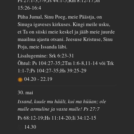
Ps 27:1-3,7-9;Js 44:1-5;Rm 8:12-17;Jh
15:26-16:4
Püha Jumal, Sinu Poeg, meie Päästja, on
Sinuga igaveses kirkuses. Kingi meile usku,
et Ta on siiski meie keskel ja jääb meie juurde
maailma ajastu otsani. Jeesuse Kristuse, Sinu
Poja, meie Issanda läbi.
Lisalugemine: Srk 6:23-31
Õhtul: Ps 104:27-35;2Tm 1:6-8,11-14 või Trk
1:1-7;Ps 104:27-35;Hs 39:25-29
04.20
-
22.19
30. mai
Issand, kuule mu häält, kui ma hüüan; ole
mulle armuline ja vasta mulle! Ps 27:7
Ps 68:12-19;Hs 11:14-20;Ii 34:12-15
14.30