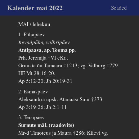
Kalender mai 2022
Seaded
MAI / lehekuu
1. Pühapäev
Kevadpüha, volbripäev
Antipaasa, ap. Tooma pp.
Prh. Jeremija †VI eKr.;
Gruusia õu.Tamaara †1213; vg. Valburg †779
HE Mt 28:16-20.
Ap 5:12-20; Jh 20:19-31
2. Esmaspäev
Aleksandria üpsk. Atanaasi Suur †373
Ap 3:19-26; Jh 2:1-11
3. Teisipäev
Surnute mäl. (raadovits)
Mr-d Timoteus ja Maura †286; Kiievi vg.