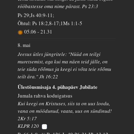
rööbastesse oma nime pärast. Ps 23:3
Ps 29;Js 40:9-11;
Õhtul: Ps 18:2,8-17;1Ms 1:1-5
05.06
-
21.31
8. mai
Jeesus ütles jüngritele: "Nüüd on teilgi
muretsemist, aga kui ma näen teid jälle, on
teie süda rõõmus ja keegi ei võta teie rõõmu
teilt ära." Jh 16:22
Ülestõusmisaja 4. pühapäev Jubilate
Jumala rahva koduigatsus
Kui keegi on Kristuses, siis ta on uus loodu,
vana on möödunud, vaata, uus on sündinud!
2Kr 5:17
KLPR 120