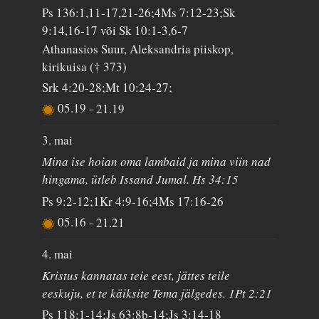
Ps 136:1,11-17,21-26;4Ms 7:12-23;Sk
9:14,16-17 või Sk 10:1-3,6-7
Athanasios Suur, Aleksandria piiskop,
kirikuisa († 373)
Srk 4:20-28;Mt 10:24-27;
05.19
-
21.19
3. mai
Mina ise hoian oma lambaid ja mina viin nad
hingama, ütleb Issand Jumal. Hs 34:15
Ps 9:2-12;1Kr 4:9-16;4Ms 17:16-26
05.16
-
21.21
4. mai
Kristus kannatas teie eest, jättes teile
eeskuju, et te käiksite Tema jälgedes. 1Pt 2:21
Ps 118:1-14;Js 63:8b-14;Js 3:14-18