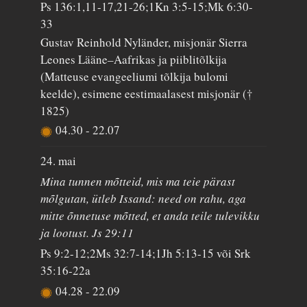
Ps 136:1,11-17,21-26;1Kn 3:5-15;Mk 6:30-
33
Gustav Reinhold Nyländer, misjonär Sierra
Leones Lääne–Aafrikas ja piiblitõlkija
(Matteuse evangeeliumi tõlkija bulomi
keelde), esimene eestimaalasest misjonär (†
1825)
04.30
-
22.07
24. mai
Mina tunnen mõtteid, mis ma teie pärast
mõlgutan, ütleb Issand: need on rahu, aga
mitte õnnetuse mõtted, et anda teile tulevikku
ja lootust. Js 29:11
Ps 9:2-12;2Ms 32:7-14;1Jh 5:13-15 või Srk
35:16-22a
04.28
-
22.09