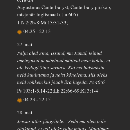
Augustinus Canterburyst, Canterbury piiskop,
misjonär Inglismaal († u 605)
1Ts 2:2b-8;Mt 13:31-33;
04.25
-
22.13
27. mai
Palju oled Sina, Issand, mu Jumal, teinud
imetegusid ja mõelnud mõtteid meie kohta; ei
ole kedagi Sinu sarnast. Kui ma hakkaksin
neid kuulutama ja neist kõnelema, siis oleks
neid rohkem kui jõuab ära lugeda. Ps 40:6
Ps 103:1-5,14-22;Lk 22:66-69;Kl 3:1-4
04.23
-
22.15
28. mai
Jeesus ütles jüngritele: "Seda ma olen teile
rääkinud, et teil oleks rahu minus. Maailmas