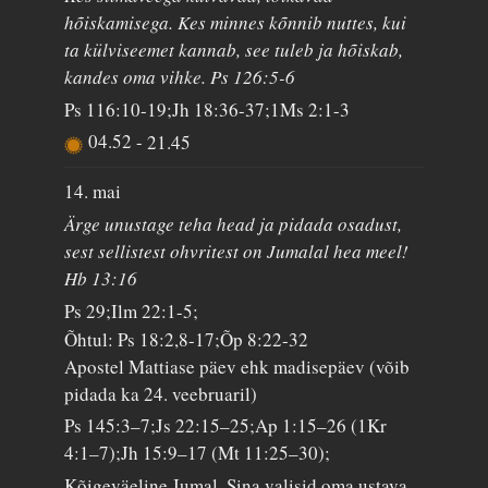
hõiskamisega. Kes minnes kõnnib nuttes, kui
ta külviseemet kannab, see tuleb ja hõiskab,
kandes oma vihke. Ps 126:5-6
Ps 116:10-19;Jh 18:36-37;1Ms 2:1-3
04.52
-
21.45
14. mai
Ärge unustage teha head ja pidada osadust,
sest sellistest ohvritest on Jumalal hea meel!
Hb 13:16
Ps 29;Ilm 22:1-5;
Õhtul: Ps 18:2,8-17;Õp 8:22-32
Apostel Mattiase päev ehk madisepäev (võib
pidada ka 24. veebruaril)
Ps 145:3–7;Js 22:15–25;Ap 1:15–26 (1Kr
4:1–7);Jh 15:9–17 (Mt 11:25–30);
Kõigeväeline Jumal, Sina valisid oma ustava