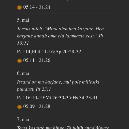
05.14
-
21.24
5. mai
Jeesus ütleb: "Mina olen hea karjane. Hea
karjane annab oma elu lammaste eest." Jh
10:11
Ps 114;Ef 4:11-16;Ap 20:28-32
05.11
-
21.26
6. mai
Issand on mu karjane, mul pole millestki
puudust. Ps 23:1
Ps 116:10-19;Mt 26:30-35;Hs 34:23-31
05.09
-
21.28
7. mai
Tema kosutab mu hinge. Ta juhib mind õiguse