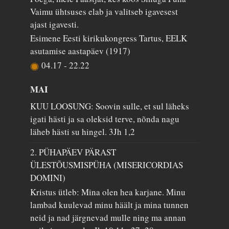
Vaimu ühtsuses elab ja valitseb igavesest
ajast igavesti.
Esimene Eesti kirikukongress Tartus, EELK
asutamise aastapäev (1917)
04.17
-
22.22
MAI
KUU LOOSUNG: Soovin sulle, et sul läheks
igati hästi ja sa oleksid terve, nõnda nagu
läheb hästi su hingel.
3Jh 1,2
2. PÜHAPÄEV PÄRAST
ÜLESTÕUSMISPÜHA (MISERICORDIAS
DOMINI)
Kristus ütleb: Mina olen hea karjane. Minu
lambad kuulevad minu häält ja mina tunnen
neid ja nad järgnevad mulle ning ma annan