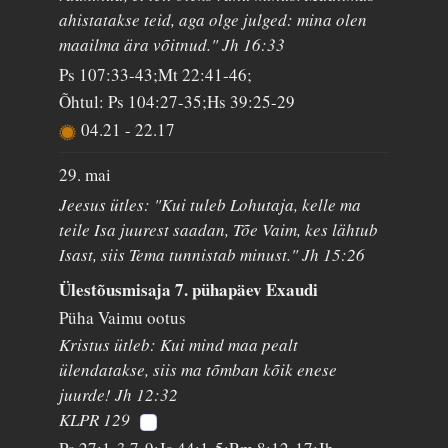
ahistatakse teid, aga olge julged: mina olen
maailma ära võitnud." Jh 16:33
Ps 107:33-43;Mt 22:41-46;
Õhtul: Ps 104:27-35;Hs 39:25-29
04.21
-
22.17
29. mai
Jeesus ütles: "Kui tuleb Lohutaja, kelle ma
teile Isa juurest saadan, Tõe Vaim, kes lähtub
Isast, siis Tema tunnistab minust." Jh 15:26
Ülestõusmisaja 7. pühapäev Exaudi
Püha Vaimu ootus
Kristus ütleb: Kui mind maa pealt
ülendatakse, siis ma tõmban kõik enese
juurde! Jh 12:32
KLPR 129