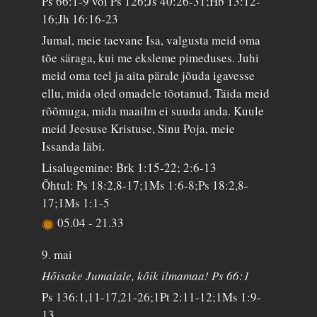
Ps 66:1-9 või Ps 126;Js 40:26-31;Hb 13:12-
16;Jh 16:16-23
Jumal, meie taevane Isa, valgusta meid oma
tõe säraga, kui me eksleme pimeduses. Juhi
meid oma teel ja aita pärale jõuda igavesse
ellu, mida oled omadele tõotanud. Täida meid
rõõmuga, mida maailm ei suuda anda. Kuule
meid Jeesuse Kristuse, Sinu Poja, meie
Issanda läbi.
Lisalugemine: Brk 1:15-22; 2:6-13
Õhtul: Ps 18:2,8-17;1Ms 1:6-8;Ps 18:2,8-
17;1Ms 1:1-5
05.04
-
21.33
9. mai
Hõisake Jumalale, kõik ilmamaa! Ps 66:1
Ps 136:1,11-17,21-26;1Pt 2:11-12;1Ms 1:9-
13