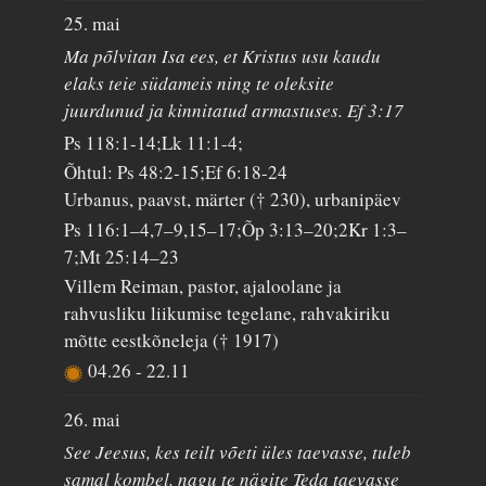
25. mai
Ma põlvitan Isa ees, et Kristus usu kaudu
elaks teie südameis ning te oleksite
juurdunud ja kinnitatud armastuses. Ef 3:17
Ps 118:1-14;Lk 11:1-4;
Õhtul: Ps 48:2-15;Ef 6:18-24
Urbanus, paavst, märter († 230), urbanipäev
Ps 116:1–4,7–9,15–17;Õp 3:13–20;2Kr 1:3–
7;Mt 25:14–23
Villem Reiman, pastor, ajaloolane ja
rahvusliku liikumise tegelane, rahvakiriku
mõtte eestkõneleja († 1917)
04.26
-
22.11
26. mai
See Jeesus, kes teilt võeti üles taevasse, tuleb
samal kombel, nagu te nägite Teda taevasse