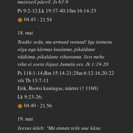
muistseil päevil. Js 63:9
Ps 9:2-12;Lk 19:37-40;1Sm 16:14-23
04.43
-
21.54
18. mai
Teadke seda, mu armsad vennad! Iga inimene
olgu aga kärmas kuulama, pikaldane
rääkima, pikaldane vihastama. Sest mehe
viha ei soeta õigust Jumala ees. Jk 1:19-20
Ps 118:1-14;Rm 15:14-21;2Sm 6:12-16,20-22
või Tb 13:7-11
Erik, Rootsi kuningas, märter († 1160)
Lk 9:23-26;
04.40
-
21.56
19. mai
Jeesus ütleb: "Ma annan teile uue käsu: