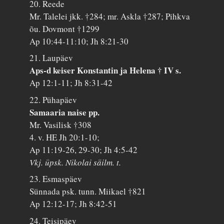
20. Reede
Mr. Talelei jkk. †284; mr. Askla †287; Pihkva
õu. Dovmont †1299
Ap 10:44-11:10; Jh 8:21-30
21. Laupäev
Aps-d keiser Konstantin ja Helena † IV s.
Ap 12:1-11; Jh 8:31-42
22. Pühapäev
Samaaria naise pp.
Mr. Vasilisk †308
4. v. HE Jh 20:1-10;
Ap 11:19-26, 29-30; Jh 4:5-42
Vkj. üpsk. Nikolai säilm. t.
23. Esmaspäev
Sünnada psk. tunn. Miikael †821
Ap 12:12-17; Jh 8:42-51
24. Teisipäev