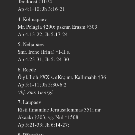
Teodoosi †1074
Ap 4:1-10; Jh 3:16-21
4. Kolmapäev
Mr. Pelagia †290; pskmr. Erasm †303
Ap 4:13-22; Jh 5:17-24
5. Neljapäev
Smr. Irene (Irina) †I-II s.
Ap 4:23-31; Jh 5: 24-30
6. Reede
Õigl. Iiob †XX s. eKr.; mr. Kallimahh †36
Ap 5:1-11; Jh 5:30-6:2
Vkj. Smr. Georgi
7. Laupäev
Risti ilmumine Jeruusalemmas 351; mr.
Akaaki †303; vg. Niil †1508
Ap 5:21-33; Jh 6:14-27;
8. Pühapäev