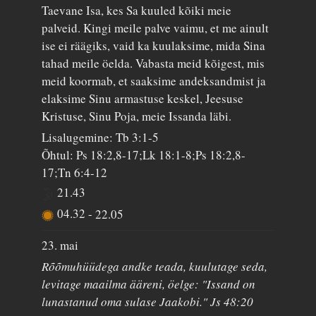
Taevane Isa, kes Sa kuuled kõiki meie
palveid. Kingi meile palve vaimu, et me ainult
ise ei räägiks, vaid ka kuulaksime, mida Sina
tahad meile öelda. Vabasta meid kõigest, mis
meid koormab, et saaksime andeksandmist ja
elaksime Sinu armastuse keskel, Jeesuse
Kristuse, Sinu Poja, meie Issanda läbi.
Lisalugemine: Tb 3:1-5
Õhtul: Ps 18:2,8-17;Lk 18:1-8;Ps 18:2,8-
17;Tn 6:4-12
21.43
04.32
-
22.05
23. mai
Rõõmuhüüdega andke teada, kuulutage seda,
levitage maailma ääreni, öelge: "Issand on
lunastanud oma sulase Jaakobi." Js 48:20