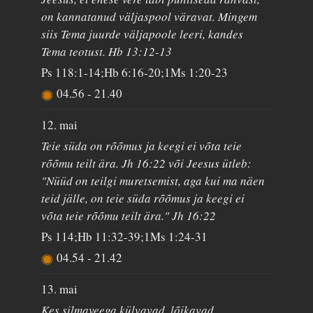
on kannatanud väljaspool väravat. Mingem
siis Tema juurde väljapoole leeri, kandes
Tema teotust. Hb 13:12-13
Ps 118:1-14;Hb 6:16-20;1Ms 1:20-23
04.56
-
21.40
12. mai
Teie süda on rõõmus ja keegi ei võta teie
rõõmu teilt ära. Jh 16:22 või Jeesus ütleb:
"Nüüd on teilgi muretsemist, aga kui ma näen
teid jälle, on teie süda rõõmus ja keegi ei
võta teie rõõmu teilt ära." Jh 16:22
Ps 114;Hb 11:32-39;1Ms 1:24-31
04.54
-
21.42
13. mai
Kes silmaveega külvavad, lõikavad