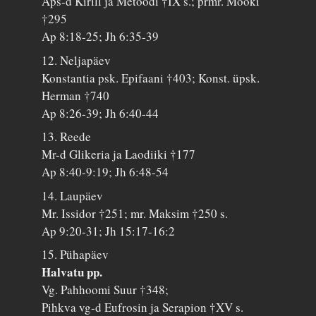
Aps-d Kirill ja Metoodi †IX s.; prmr. Mooki
†295
Ap 8:18-25; Jh 6:35-39
12. Neljapäev
Konstantia psk. Epifaani †403; Konst. üpsk.
Herman †740
Ap 8:26-39; Jh 6:40-44
13. Reede
Mr-d Glikeria ja Laodiiki †177
Ap 8:40-9:19; Jh 6:48-54
14. Laupäev
Mr. Issidor †251; mr. Maksim †250 s.
Ap 9:20-31; Jh 15:17-16:2
15. Pühapäev
Halvatu pp.
Vg. Pahhoomi Suur †348;
Pihkva vg-d Eufrosin ja Serapion †XV s.