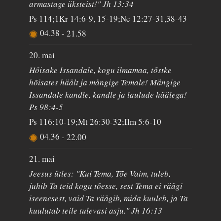
armastage üksteist!" Jh 13:34
Ps 114;1Kr 14:6-9, 15-19;Ne 12:27-31,38-43
04.38
-
21.58
20. mai
Hõisake Issandale, kogu ilmamaa, tõstke
hõisates häält ja mängige Temale! Mängige
Issandale kandle, kandle ja laulude häälega!
Ps 98:4-5
Ps 116:10-19;Mt 26:30-32;Ilm 5:6-10
04.36
-
22.00
21. mai
Jeesus ütles: "Kui Tema, Tõe Vaim, tuleb,
juhib Ta teid kogu tõesse, sest Tema ei räägi
iseenesest, vaid Ta räägib, mida kuuleb, ja Ta
kuulutab teile tulevasi asju." Jh 16:13