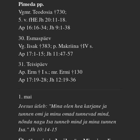
Pimeda pp.
Vgmr. Teodosia †730;
5. v. fHE Jh 20:11-18.
Ap 16:16-34; Jh 9:1-38
30. Esmaspäev
Vg. Iisak †383; p. Makriina †IV s.
Ap 17:1-15; Jh 11:47-57
31. Teisipäev
Ap. Erm † I s.; mr. Ermi †130
Ap 17:19-28; Jh 12:19-36
1. mai
Jeesus ütleb: "Mina olen hea karjane ja
tunnen omi ja minu omad tunnevad mind,
nõnda nagu Isa tunneb mind ja mina tunnen
Isa." Jh 10:14-15