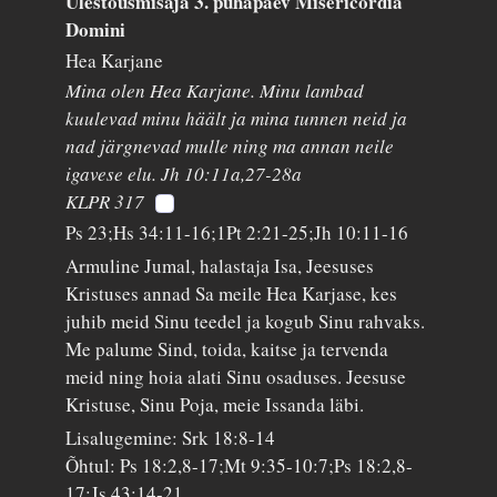
Ülestõusmisaja 3. pühapäev Misericordia
Domini
Hea Karjane
Mina olen Hea Karjane. Minu lambad
kuulevad minu häält ja mina tunnen neid ja
nad järgnevad mulle ning ma annan neile
igavese elu. Jh 10:11a,27-28a
KLPR 317
Ps 23;Hs 34:11-16;1Pt 2:21-25;Jh 10:11-16
Armuline Jumal, halastaja Isa, Jeesuses
Kristuses annad Sa meile Hea Karjase, kes
juhib meid Sinu teedel ja kogub Sinu rahvaks.
Me palume Sind, toida, kaitse ja tervenda
meid ning hoia alati Sinu osaduses. Jeesuse
Kristuse, Sinu Poja, meie Issanda läbi.
Lisalugemine: Srk 18:8-14
Õhtul: Ps 18:2,8-17;Mt 9:35-10:7;Ps 18:2,8-
17;Js 43:14-21