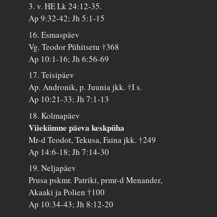
3. v. HE Lk 24:12-35.
Ap 9:32-42; Jh 5:1-15
16. Esmaspäev
Vg. Teodor Pühitsetu †368
Ap 10:1-16; Jh 6:56-69
17. Teisipäev
Ap. Andronik, p. Juunia jkk. †I s.
Ap 10:21-33; Jh 7:1-13
18. Kolmapäev
Viiekümne päeva keskpüha
Mr-d Teodot, Tekusa, Faina jkk. †249
Ap 14:6-18; Jh 7:14-30
19. Neljapäev
Prusa pskmr. Patriki, prmr-d Menander,
Akaaki ja Polien †100
Ap 10:34-43; Jh 8:12-20