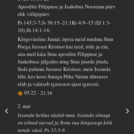
Apostlite Filippuse ja Jaakobus Noorema päev
ehk viilipipäev
Ps 145:3-7;Js 30:15–21;1Kr 4:9–15 (Ef 1:3-
10);Jh 14:1-14;
Kõigeväeline Jumal, õpeta meid tundma Sinu
Poega Jeesust Kristust kui teed, tõde ja elu,
aita meil käia Sinu apostlite Filippuse ja
Jaakobuse jälgedes ning Sinu juurde jõuda.
Seda palume Jeesuse Kristuse, meie Issanda
läbi, kes koos Sinuga Püha Vaimu ühtsuses
elab ja valitseb igavesest ajast igavesti.
05.22
-
21.16
2. mai
Issanda heldus täidab maa. Issanda sõnaga
on tehtud taevad ja Tema suu hingusega kõik
nende väed. Ps 33:5-6