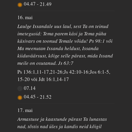
04.47
-
21.49
16. mai
Laulge Issandale uus laul, sest Ta on teinud
imetegusid: Tema parem käsi ja Tema püha
käsivars on toonud Temale võidu! Ps 98:1 või
Ma meenutan Issanda heldust, Issanda
kiiduväärsust, kõige selle pärast, mida Issand
meile on osutanud. Js 63:7
Ps 136:1,11-17,21-26;Js 42:10-16;Jos 6:1-5,
15-20 või Jdt 16:1,14-17
07.14
04.45
-
21.52
17. mai
Armastuse ja kaastunde pärast Ta lunastas
nad, tõstis nad üles ja kandis neid kõigil