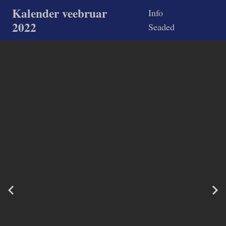
Kalender veebruar
Info
2022
Seaded