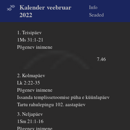
Kalender veebruar
Info
2022
Seaded
1. Teisipäev
1Ms 31:1-21
Põgenev inimene
7.46
2. Kolmapäev
Lk 2:22-35
Põgenev inimene
Issanda templissetoomise püha e küünlapäev
Tartu rahulepingu 102. aastapäev
3. Neljapäev
1Sm 21:1-16
Põgenev inimene