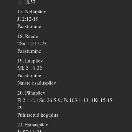
18.57
17. Neljapäev
Jl 2:12-19
Paastumine
18. Reede
2Sm 12:15-23
Paastumine
19. Laupäev
Mk 2:18-22
Paastumine
Naiste osaduspäev
20. Pühapäev
Fl 2:1-4; 1Sm 26:5-9; Ps 103:1-13; 1Kr 15:45-
49
Pühitsetud kogudus
21. Esmaspäev
Js 57:14-21