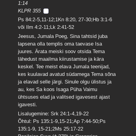
1:14
KLPR 355
Ps 84:2-5,11-12;1Kn 8:20, 27-30;Hb 3:1-6
või Ilm 4:2-11;Lk 2:41-52
Jeesus, Jumala Poeg, Sina tahtsid juba
lapsena olla templis oma taevase Isa
juures. Ärata meiski soov otsida Tema
lähedust maailma kiirustamise ja kära
keskel. Tee meist elava Jumala teenijad,
kes kuulavad avatud südamega Tema sõna
ja elavad selle järgi. Sinule olgu ülistus ja
au, kes Sa koos Isaga Püha Vaimu
ühtsuses elad ja valitsed igavesest ajast
igavesti.
Lisalugemine: Srk 24:1-4,19-22
Õhtul: Ps 135:1-9,15-21;Ap 7:44-50;Ps
135:1-9, 15-21;2Ms 25:17-22