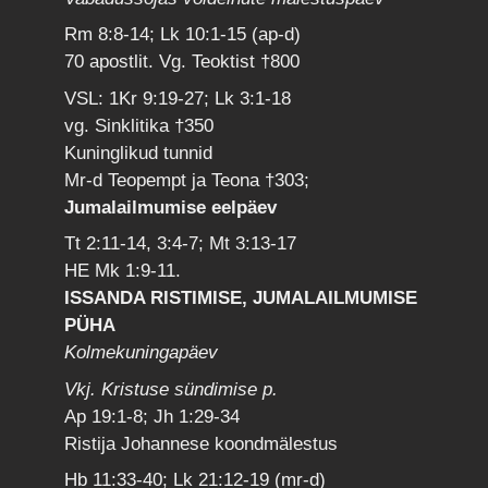
Rm 8:8-14; Lk 10:1-15 (ap-d)
70 apostlit. Vg. Teoktist †800
VSL: 1Kr 9:19-27; Lk 3:1-18
vg. Sinklitika †350
Kuninglikud tunnid
Mr-d Teopempt ja Teona †303;
Jumalailmumise eelpäev
Tt 2:11-14, 3:4-7; Mt 3:13-17
HE Mk 1:9-11.
ISSANDA RISTIMISE, JUMALAILMUMISE
PÜHA
Kolmekuningapäev
Vkj. Kristuse sündimise p.
Ap 19:1-8; Jh 1:29-34
Ristija Johannese koondmälestus
Hb 11:33-40; Lk 21:12-19 (mr-d)