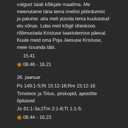
valgust laiali kõikjale maailma. Me
meenutame täna tema imelist pöördumist
ja palume: aita meil püsida tema kuulutatud
elu sõnas. Luba meil kõigil üheskoos
rõõmustada Kristuse taastulemise päeval.
Kuule meid oma Poja Jeesuse Kristuse,
meie Issanda läbi.
15.41
08.46
-
16.21
26. jaanuar
Ps 149:1-5;Rt 15:12-16;Rm 15:12-16
Timoteos ja Tiitus, piiskopid, apostlite
õpilased
Js 61:1-3a;2Tm 2:1-8;Tt 1:1-5;
08.44
-
16.23