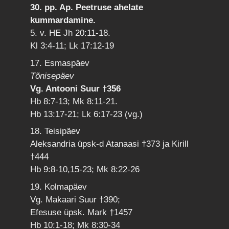
30. pp. Ap. Peetruse ahelate
kummardamine.
5. v. HE Jh 20:11-18.
Kl 3:4-11; Lk 17:12-19
17. Esmaspäev
Tõnisepäev
Vg. Antooni Suur †356
Hb 8:7-13; Mk 8:11-21.
Hb 13:17-21; Lk 6:17-23 (vg.)
18. Teisipäev
Aleksandria üpsk-d Atanaasi †373 ja Kirill
†444
Hb 9:8-10,15-23; Mk 8:22-26
19. Kolmapäev
Vg. Makaari Suur †390;
Efesuse üpsk. Mark †1457
Hb 10:1-18; Mk 8:30-34