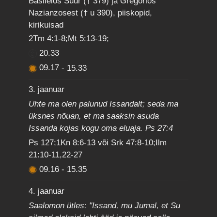
Basileios Suur († 379) ja Gregorios
Nazianzosest († u 390), piiskopid,
kirikuisad
2Tm 4:1-8;Mt 5:13-19;
20.33
09.17
-
15.33
3. jaanuar
Ühte ma olen palunud Issandalt; seda ma
üksnes nõuan, et ma saaksin asuda
Issanda kojas kogu oma eluaja. Ps 27:4
Ps 127;1Kn 8:6-13 või Srk 47:8-10;Ilm
21:10-11,22-27
09.16
-
15.35
4. jaanuar
Saalomon ütles: "Issand, mu Jumal, et Su