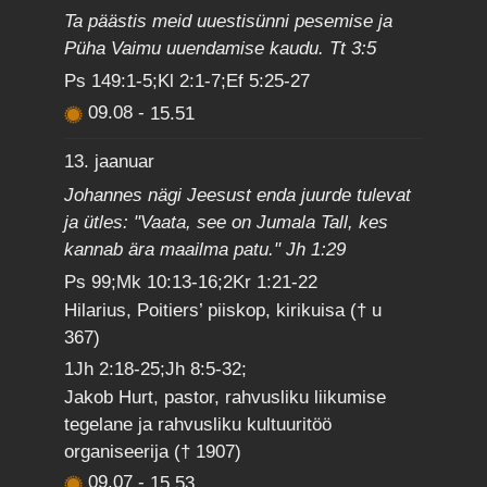
Ta päästis meid uuestisünni pesemise ja
Püha Vaimu uuendamise kaudu. Tt 3:5
Ps 149:1-5;Kl 2:1-7;Ef 5:25-27
09.08
-
15.51
13. jaanuar
Johannes nägi Jeesust enda juurde tulevat
ja ütles: "Vaata, see on Jumala Tall, kes
kannab ära maailma patu." Jh 1:29
Ps 99;Mk 10:13-16;2Kr 1:21-22
Hilarius, Poitiers’ piiskop, kirikuisa († u
367)
1Jh 2:18-25;Jh 8:5-32;
Jakob Hurt, pastor, rahvusliku liikumise
tegelane ja rahvusliku kultuuritöö
organiseerija († 1907)
09.07
-
15.53