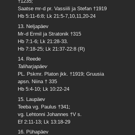
†1235;
Saatse mr-d pr. Vassiili ja Stefan †1919
Hb 5:11-6:8; Lk 21:5-7,10,11,20-24
13. Neljapäev
Mr-d Ermil ja Stratonik †315
Hb 7:1-6; Lk 21:28-33.
Hb 7:18-25; Lk 21:37-22:8 (R)
14. Reede
Taliharjapäev
PL. Pskmr. Platon jkk. †1919; Gruusia
apsn. Niina † 335
Hb 5:4-10; Lk 10:22-24
15. Laupäev
Teeba vg. Paulus †341;
vg. Lehtonni Johannes †V s.
Ef 2:11-13; Lk 13:18-29
16. Pühapäev