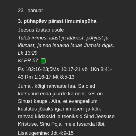
23. jaanuar
3. pühapäev pärast ilmumispüha
Jeesus äratab usule
Tuleb inimesi idast ja läänest, põhjast ja
lõunast, ja nad istuvad lauas Jumala riigis.
Lk 13:29
KLPR 57
Ps 102:16-23;5Ms 10:17-21 või 1Kn 8:41-
43;Rm 1:16-17;Mt 8:5-13
Jumal, kõigi rahvaste Isa, Sa oled
kutsunud enda juurde ka neid, kes on
Sinust kaugel. Aita, et evangeeliumi
kuulutus jõuaks iga inimeseni ja kõik
rahvad kiidaksid ja teeniksid Sind Jeesuse
Kristuse, Sinu Poja, meie Issanda läbi.
Lisalugemine: Jdt 4:9-15