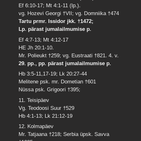
Ef 6:10-17; Mt 4:1-11 (lp.).
vg. Hozevi Georgi †VII; vg. Domniika †474
Tartu prmr. Issidor jkk. †1472;
Lp. pärast jumalailmumise p.
Ef 4:7-13; Mt 4:12-17
HE Jh 20:1-10.
Mr. Polieukt †259; vg. Eustraati †821. 4. v.
29. pp., pp. pärast jumalailmumise p.
Hb 3:5-11,17-19; Lk 20:27-44
Melitene psk. mr. Dometian †601
Nüssa psk. Grigoori †395;
11. Teisipäev
Vg. Teodoosi Suur †529
Hb 4:1-13; Lk 21:12-19
12. Kolmapäev
Mr. Tatjaana †218; Serbia üpsk. Savva