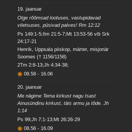
19. jaanuar
Olge rõõmsad lootuses, vastupidavad
viletsuses, püsivad palves! Rm 12:12
Ps 149:1-5;Ilm 21:5-7;Mt 13:53-56 või Srk
24:17-21
Henrik, Uppsala piiskop, märter, misjonär
Soomes († 1156/1158)
2Tm 2:8-13;Jh 4:34-38;
08.58
-
16.06
20. jaanuar
Me nägime Tema kirkust nagu Isast
Ainusündinu kirkust, täis armu ja tõde. Jh
1:14
Ps 99;Jh 7:1-13;Mt 26:26-29
08.56
-
16.09