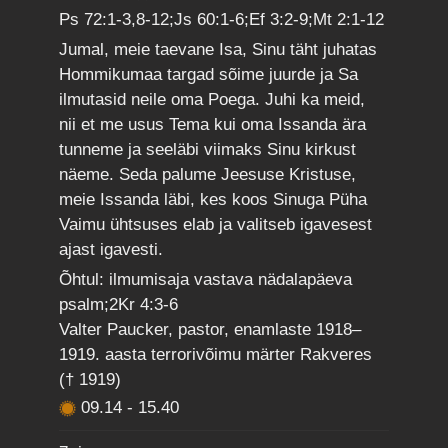
Ps 72:1-3,8-12;Js 60:1-6;Ef 3:2-9;Mt 2:1-12
Jumal, meie taevane Isa, Sinu täht juhatas
Hommikumaa targad sõime juurde ja Sa
ilmutasid neile oma Poega. Juhi ka meid,
nii et me usus Tema kui oma Issanda ära
tunneme ja seeläbi viimaks Sinu kirkust
näeme. Seda palume Jeesuse Kristuse,
meie Issanda läbi, kes koos Sinuga Püha
Vaimu ühtsuses elab ja valitseb igavesest
ajast igavesti.
Õhtul: ilmumisaja vastava nädalapäeva
psalm;2Kr 4:3-6
Valter Paucker, pastor, enamlaste 1918–
1919. aasta terrorivõimu märter Rakveres
(† 1919)
09.14
-
15.40