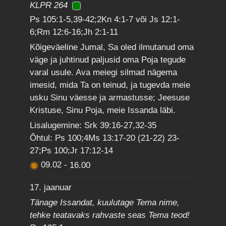
KLPR 264
Ps 105:1-5,39-42;2Kn 4:1-7 või Js 12:1-
6;Rm 12:6-16;Jh 2:1-11
Kõigeväeline Jumal, Sa oled ilmutanud oma
väge ja juhtinud paljusid oma Poja tegude
varal usule. Ava meiegi silmad nägema
imesid, mida Ta on teinud, ja tugevda meie
usku Sinu väesse ja armastusse; Jeesuse
Kristuse, Sinu Poja, meie Issanda läbi.
Lisalugemine: Srk 39:16-27,32-35
Õhtul: Ps 100;4Ms 13:17-20 (21-22) 23-
27;Ps 100;Jr 17:12-14
09.02
-
16.00
17. jaanuar
Tänage Issandat, kuulutage Tema nime,
tehke teatavaks rahvaste seas Tema teod!