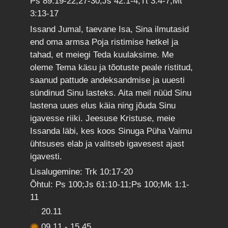
Ps 89:19-22,27-30;Js 42:1-4;Tt 3:4-7;Mt
3:13-17
Issand Jumal, taevane Isa, Sina ilmutasid
end oma armsa Poja ristimise hetkel ja
tahad, et meiegi Teda kuulaksime. Me
oleme Tema käsu ja tõotuste peale ristitud,
saanud pattude andeksandmise ja uuesti
sündinud Sinu lasteks. Aita meil nüüd Sinu
lastena uues elus käia ning jõuda Sinu
igavesse riiki. Jeesuse Kristuse, meie
Issanda läbi, kes koos Sinuga Püha Vaimu
ühtsuses elab ja valitseb igavesest ajast
igavesti.
Lisalugemine: Trk 10:17-20
Õhtul: Ps 100;Js 61:10-11;Ps 100;Mk 1:1-
11
20.11
09.11
-
15.45