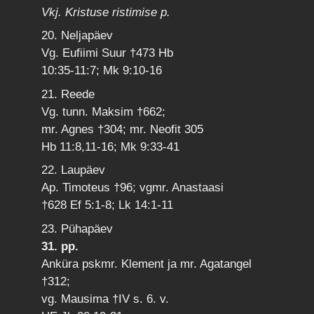
Vkj. Kristuse ristimise p.
20. Neljapäev
Vg. Eufiimi Suur †473 Hb
10:35-11:7; Mk 9:10-16
21. Reede
Vg. tunn. Maksim †662;
mr. Agnes †304; mr. Neofit 305
Hb 11:8,11-16; Mk 9:33-41
22. Laupäev
Ap. Timoteus †96; vgmr. Anastaasi
†628 Ef 5:1-8; Lk 14:1-11
23. Pühapäev
31. pp.
Anküra pskmr. Klement ja mr. Agatangel
†312;
vg. Mausima †IV s. 6. v.