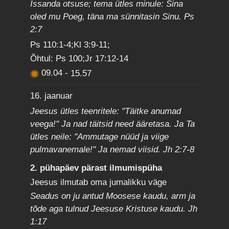
Issanda otsuse; tema ütles minule: Sina
oled mu Poeg, täna ma sünnitasin Sinu. Ps
2:7
Ps 110:1-4;Kl 3:9-11;
Õhtul: Ps 100;Jr 17:12-14
09.04
-
15.57
16. jaanuar
Jeesus ütles teenritele: "Täitke anumad
veega!" Ja nad täitsid need ääretasa. Ja Ta
ütles neile: "Ammutage nüüd ja viige
pulmavanemale!" Ja nemad viisid. Jh 2:7-8
2. pühapäev pärast ilmumispüha
Jeesus ilmutab oma jumalikku väge
Seadus on ju antud Moosese kaudu, arm ja
tõde aga tulnud Jeesuse Kristuse kaudu. Jh
1:17