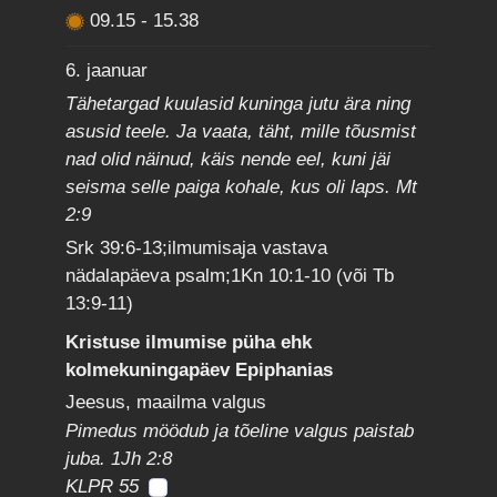
09.15
-
15.38
6. jaanuar
Tähetargad kuulasid kuninga jutu ära ning
asusid teele. Ja vaata, täht, mille tõusmist
nad olid näinud, käis nende eel, kuni jäi
seisma selle paiga kohale, kus oli laps. Mt
2:9
Srk 39:6-13;ilmumisaja vastava
nädalapäeva psalm;1Kn 10:1-10 (või Tb
13:9-11)
Kristuse ilmumise püha ehk
kolmekuningapäev Epiphanias
Jeesus, maailma valgus
Pimedus möödub ja tõeline valgus paistab
juba. 1Jh 2:8
KLPR 55