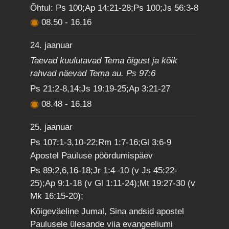
Õhtul: Ps 100;Ap 14:21-28;Ps 100;Js 56:3-8
08.50
-
16.16
24. jaanuar
Taevad kuulutavad Tema õigust ja kõik
rahvad näevad Tema au. Ps 97:6
Ps 21:2-8,14;Js 19:19-25;Ap 3:21-27
08.48
-
16.18
25. jaanuar
Ps 107:1-3,10-22;Rm 1:7-16;Gl 3:6-9
Apostel Pauluse pöördumispäev
Ps 89:2,6,16-18;Jr 1:4–10 (v Js 45:22-
25);Ap 9:1-18 (v Gl 1:11-24);Mt 19:27-30 (v
Mk 16:15-20);
Kõigeväeline Jumal, Sina andsid apostel
Paulusele ülesande viia evangeeliumi