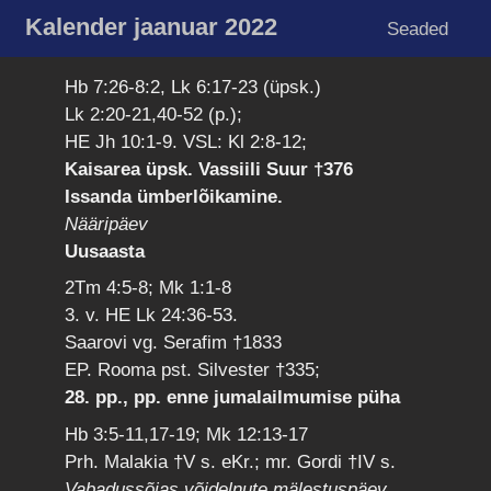
Kalender jaanuar 2022
Seaded
Hb 7:26-8:2, Lk 6:17-23 (üpsk.)
Lk 2:20-21,40-52 (p.);
HE Jh 10:1-9. VSL: Kl 2:8-12;
Kaisarea üpsk. Vassiili Suur †376
Issanda ümberlõikamine.
Nääripäev
Uusaasta
2Tm 4:5-8; Mk 1:1-8
3. v. HE Lk 24:36-53.
Saarovi vg. Serafim †1833
EP. Rooma pst. Silvester †335;
28. pp., pp. enne jumalailmumise püha
Hb 3:5-11,17-19; Mk 12:13-17
Prh. Malakia †V s. eKr.; mr. Gordi †IV s.
Vabadussõjas võidelnute mälestuspäev