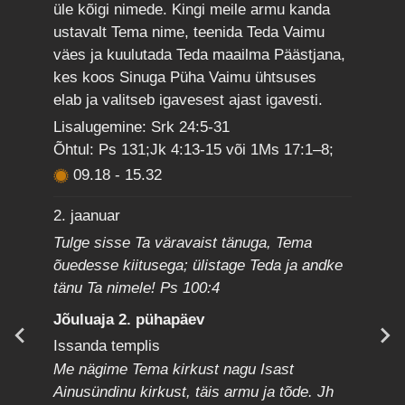
üle kõigi nimede. Kingi meile armu kanda
ustavalt Tema nime, teenida Teda Vaimu
väes ja kuulutada Teda maailma Päästjana,
kes koos Sinuga Püha Vaimu ühtsuses
elab ja valitseb igavesest ajast igavesti.
Lisalugemine: Srk 24:5-31
Õhtul: Ps 131;Jk 4:13-15 või 1Ms 17:1–8;
09.18
-
15.32
2. jaanuar
Tulge sisse Ta väravaist tänuga, Tema
õuedesse kiitusega; ülistage Teda ja andke
tänu Ta nimele! Ps 100:4
Jõuluaja 2. pühapäev
Issanda templis
Me nägime Tema kirkust nagu Isast
Ainusündinu kirkust, täis armu ja tõde. Jh