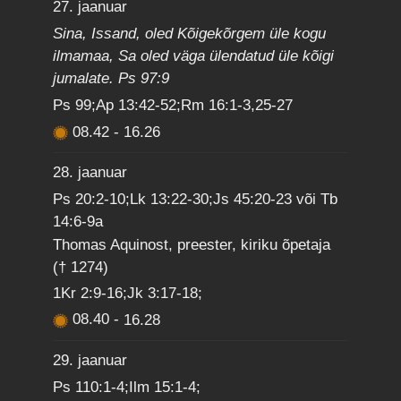
27. jaanuar
Sina, Issand, oled Kõigekõrgem üle kogu
ilmamaa, Sa oled väga ülendatud üle kõigi
jumalate. Ps 97:9
Ps 99;Ap 13:42-52;Rm 16:1-3,25-27
08.42
-
16.26
28. jaanuar
Ps 20:2-10;Lk 13:22-30;Js 45:20-23 või Tb
14:6-9a
Thomas Aquinost, preester, kiriku õpetaja
(† 1274)
1Kr 2:9-16;Jk 3:17-18;
08.40
-
16.28
29. jaanuar
Ps 110:1-4;Ilm 15:1-4;