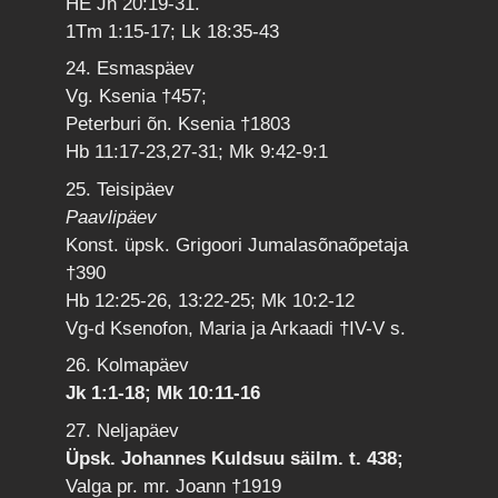
HE Jh 20:19-31.
1Tm 1:15-17; Lk 18:35-43
24. Esmaspäev
Vg. Ksenia †457;
Peterburi õn. Ksenia †1803
Hb 11:17-23,27-31; Mk 9:42-9:1
25. Teisipäev
Paavlipäev
Konst. üpsk. Grigoori Jumalasõnaõpetaja
†390
Hb 12:25-26, 13:22-25; Mk 10:2-12
Vg-d Ksenofon, Maria ja Arkaadi †IV-V s.
26. Kolmapäev
Jk 1:1-18; Mk 10:11-16
27. Neljapäev
Üpsk. Johannes Kuldsuu säilm. t. 438;
Valga pr. mr. Joann †1919