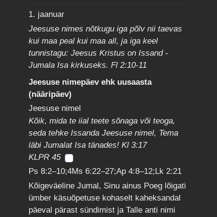
1. jaanuar
Jeesuse nimes nõtkugu iga põlv nii taevas
kui maa peal kui maa all, ja iga keel
tunnistagu: Jeesus Kristus on Issand -
Jumala Isa kirkuseks. Fl 2:10-11
Jeesuse nimepäev ehk uusaasta
(nääripäev)
Jeesuse nimel
Kõik, mida te iial teete sõnaga või teoga,
seda tehke Issanda Jeesuse nimel, Tema
läbi Jumalat Isa tänades! Kl 3:17
KLPR 45
Ps 8:2–10;4Ms 6:22–27;Ap 4:8–12;Lk 2:21
Kõigeväeline Jumal, Sinu ainus Poeg lõigati
ümber käsuõpetuse kohaselt kaheksandal
päeval pärast sündimist ja Talle anti nimi