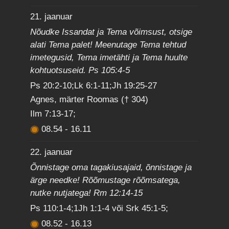
21. jaanuar
Nõudke Issandat ja Tema võimsust, otsige
alati Tema palet! Meenutage Tema tehtud
imetegusid, Tema imetähti ja Tema huulte
kohtuotsuseid. Ps 105:4-5
Ps 20:2-10;Lk 6:1-11;Jh 19:25-27
Agnes, märter Roomas († 304)
Ilm 7:13-17;
08.54
-
16.11
22. jaanuar
Õnnistage oma tagakiusajaid, õnnistage ja
ärge needke! Rõõmustage rõõmsatega,
nutke nutjatega! Rm 12:14-15
Ps 110:1-4;1Jh 1:1-4 või Srk 45:1-5;
08.52
-
16.13