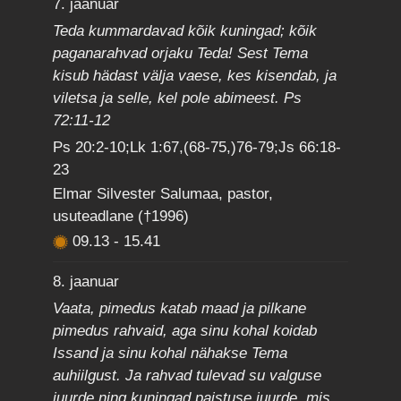
7. jaanuar
Teda kummardavad kõik kuningad; kõik
paganarahvad orjaku Teda! Sest Tema
kisub hädast välja vaese, kes kisendab, ja
viletsa ja selle, kel pole abimeest. Ps
72:11-12
Ps 20:2-10;Lk 1:67,(68-75,)76-79;Js 66:18-
23
Elmar Silvester Salumaa, pastor,
usuteadlane (†1996)
09.13
-
15.41
8. jaanuar
Vaata, pimedus katab maad ja pilkane
pimedus rahvaid, aga sinu kohal koidab
Issand ja sinu kohal nähakse Tema
auhiilgust. Ja rahvad tulevad su valguse
juurde ning kuningad paistuse juurde, mis