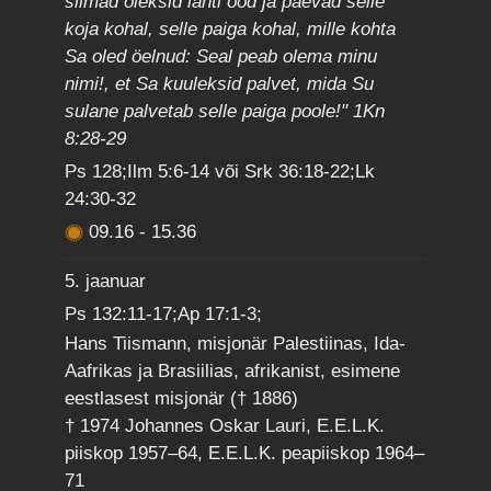
silmad oleksid lahti ööd ja päevad selle
koja kohal, selle paiga kohal, mille kohta
Sa oled öelnud: Seal peab olema minu
nimi!, et Sa kuuleksid palvet, mida Su
sulane palvetab selle paiga poole!" 1Kn
8:28-29
Ps 128;Ilm 5:6-14 või Srk 36:18-22;Lk
24:30-32
09.16
-
15.36
5. jaanuar
Ps 132:11-17;Ap 17:1-3;
Hans Tiismann, misjonär Palestiinas, Ida-
Aafrikas ja Brasiilias, afrikanist, esimene
eestlasest misjonär († 1886)
† 1974 Johannes Oskar Lauri, E.E.L.K.
piiskop 1957–64, E.E.L.K. peapiiskop 1964–
71