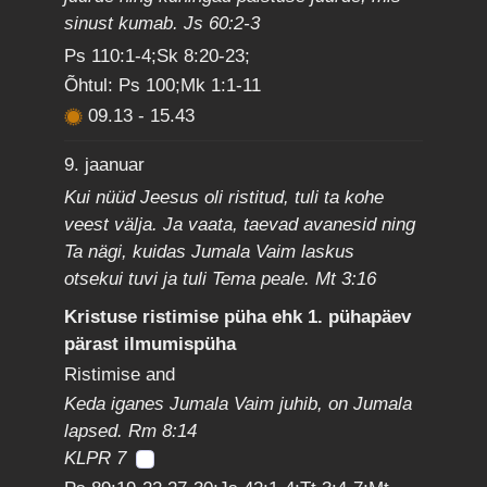
sinust kumab. Js 60:2-3
Ps 110:1-4;Sk 8:20-23;
Õhtul: Ps 100;Mk 1:1-11
09.13
-
15.43
9. jaanuar
Kui nüüd Jeesus oli ristitud, tuli ta kohe
veest välja. Ja vaata, taevad avanesid ning
Ta nägi, kuidas Jumala Vaim laskus
otsekui tuvi ja tuli Tema peale. Mt 3:16
Kristuse ristimise püha ehk 1. pühapäev
pärast ilmumispüha
Ristimise and
Keda iganes Jumala Vaim juhib, on Jumala
lapsed. Rm 8:14
KLPR 7