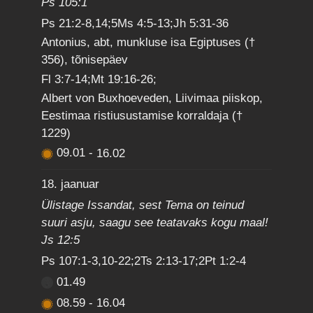
Ps 105:1
Ps 21:2-8,14;5Ms 4:5-13;Jh 5:31-36
Antonius, abt, munkluse isa Egiptuses (†
356), tõnisepäev
Fl 3:7-14;Mt 19:16-26;
Albert von Buxhoeveden, Liivimaa piiskop,
Eestimaa ristiusustamise korraldaja (†
1229)
09.01
-
16.02
18. jaanuar
Ülistage Issandat, sest Tema on teinud
suuri asju, saagu see teatavaks kogu maal!
Js 12:5
Ps 107:1-3,10-22;2Ts 2:13-17;2Pt 1:2-4
01.49
08.59
-
16.04