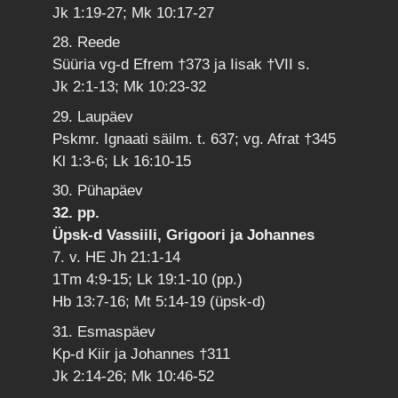
Jk 1:19-27; Mk 10:17-27
28. Reede
Süüria vg-d Efrem †373 ja Iisak †VII s.
Jk 2:1-13; Mk 10:23-32
29. Laupäev
Pskmr. Ignaati säilm. t. 637; vg. Afrat †345
Kl 1:3-6; Lk 16:10-15
30. Pühapäev
32. pp.
Üpsk-d Vassiili, Grigoori ja Johannes
7. v. HE Jh 21:1-14
1Tm 4:9-15; Lk 19:1-10 (pp.)
Hb 13:7-16; Mt 5:14-19 (üpsk-d)
31. Esmaspäev
Kp-d Kiir ja Johannes †311
Jk 2:14-26; Mk 10:46-52