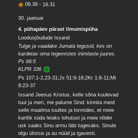
08.38
-
16.31
30. jaanuar
4. pühapäev pärast ilmumispüha
Loodusjõudude Issand
Tulge ja vaadake Jumala tegusid, kes on
kardetav oma tegemistes inimlaste juures.
Ps 66:5
KLPR 336
Ps 107:1-2,23-31;Js 51:9-16;2Kr 1:8-11;Mt
8:23-37
Issand Jeesus Kristus, kelle sõna kuulevad
tuul ja meri, me palume Sind: kinnita meid
selle maailma tuultes ja tormides, et meie
kartlik süda leiaks lohutust ja meie nõder
usk saaks Sinu armu läbi tugevaks. Sinule
olgu ülistus ja au nüüd ja igavesti.