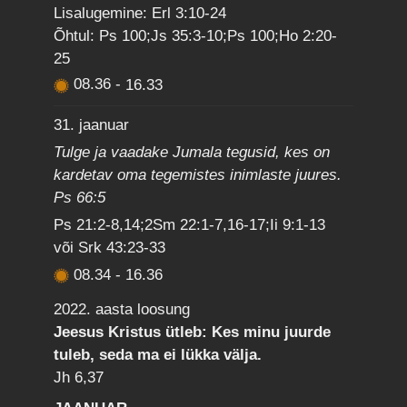
Lisalugemine: Erl 3:10-24
Õhtul: Ps 100;Js 35:3-10;Ps 100;Ho 2:20-
25
08.36
-
16.33
31. jaanuar
Tulge ja vaadake Jumala tegusid, kes on
kardetav oma tegemistes inimlaste juures.
Ps 66:5
Ps 21:2-8,14;2Sm 22:1-7,16-17;Ii 9:1-13
või Srk 43:23-33
08.34
-
16.36
2022. aasta loosung
Jeesus Kristus ütleb: Kes minu juurde
tuleb, seda ma ei lükka välja.
Jh 6,37