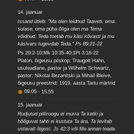
14. jaanuar
Issand ütleb: "Ma olen leidnud Taaveti, oma
sulase, oma püha õliga olen ma Tema
võidnud. Teda toetab mu käsi kõvasti ja mu
käsivars tugevdab Teda." Ps 89:21-22
Ps 20:2-10;Mk 10:35-40;1Pt 3:18-22
Platon, õigeusu piiskop; Traugott Hahn,
usuteadlane, pastor ja Wilhelm Schwartz,
pastor; Nikolai Bezanitski ja Mihail Bleive,
õigeusu preestrid; 1919. aasta Tartu märtrid
09.05
-
15.55
15. jaanuar
Rudjutud pilliroogu ei murra Ta katki ja
hõõguvat tahti ei kustuta Ta ära, Ta levitab
ustavalt õigust. Js 42:3 või Ma annan teada