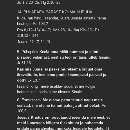
Jd 1.2.20–25; Hg 2,10–23
14. PÜHAPÄEV PÄRAST KOLMAINUPÜHA
Kiida, mu hing, Issandat, ja ära unusta ainsatki tema
heategu.
Ps 103,2
Rm 8,(12–13)14–17; 1Ms 28,10–19a(19b–22); Ps
119,137–144
Jutlus: Lk 17,11–19
5. Pühapäev
Keela oma häält nutmast ja silmi
pisaraid valamast, sest su teol on tasu, ütleb Issand.
Jr 31,16
Kas siis Jumal ei peaks muretsema õigust oma
äravalituile, kes tema poole kisendavad päevad ja
ööd?
Lk 18,7
Issand, kingi meile usaldav süda, et me kõigis
katsumusis loodaksime üksnes Sinule.
6. Esmaspäev
Me oleme pattu teinud nagu meie
esiisad, me oleme teinud paha ja olnud õelad.
Ps
106,6
Jeesus Kristus on loovutanud iseenda meie eest, et
meid lunastada kõigest ülekohtust ja puhastada
endale pärisrahvaks, innukaks headele tegudele.
Tt