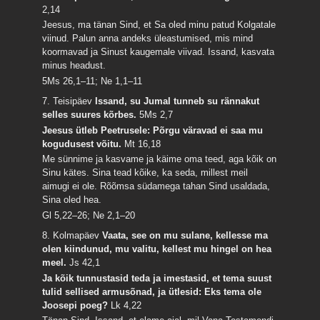
2,14
Jeesus, ma tänan Sind, et Sa oled minu patud Kolgatale
viinud. Palun anna andeks üleastumised, mis mind
koormavad ja Sinust kaugemale viivad. Issand, kasvata
minus headust.
5Ms 26,1–11; Ne 1,1–11
7. Teisipäev
Issand, su Jumal tunneb su rännakut
selles suures kõrbes.
5Ms 2,7
Jeesus ütleb Peetrusele: Põrgu väravad ei saa mu
kogudusest võitu.
Mt 16,18
Me sünnime ja kasvame ja käime oma teed, aga kõik on
Sinu kätes. Sina tead kõike, ka seda, millest meil
aimugi ei ole. Rõõmsa südamega tahan Sind usaldada,
Sina oled hea.
Gl 5,22–26; Ne 2,1–20
8. Kolmapäev
Vaata, see on mu sulane, kellesse ma
olen kiindunud, mu valitu, kellest mu hingel on hea
meel.
Js 42,1
Ja kõik tunnustasid teda ja imestasid, et tema suust
tulid sellised armusõnad, ja ütlesid: Eks tema ole
Joosepi poeg?
Lk 4,22