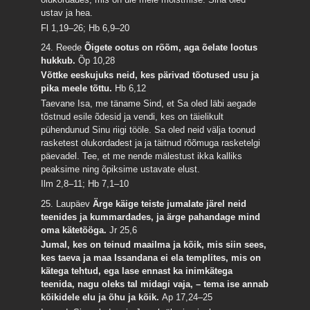
ustav ja hea.
Fl 1,19–26; Hb 6,9–20
24. Reede
Õigete ootus on rõõm, aga õelate lootus
hukkub.
Õp 10,28
Võttke eeskujuks neid, kes pärivad tõotused usu ja
pika meele tõttu.
Hb 6,12
Taevane Isa, me täname Sind, et Sa oled läbi aegade
tõstnud esile õdesid ja vendi, kes on täielikult
pühendunud Sinu riigi tööle. Sa oled neid välja toonud
rasketest olukordadest ja ja täitnud rõõmuga rasketelgi
päevadel. Tee, et me nende mälestust ikka kalliks
peaksime ning õpiksime ustavate elust.
Ilm 2,8–11; Hb 7,1–10
25. Laupäev
Ärge käige teiste jumalate järel neid
teenides ja kummardades, ja ärge pahandage mind
oma kätetööga.
Jr 25,6
Jumal, kes on teinud maailma ja kõik, mis siin sees,
kes taeva ja maa Issandana ei ela templites, mis on
kätega tehtud, ega lase ennast ka inimkätega
teenida, nagu oleks tal midagi vaja, – tema ise annab
kõikidele elu ja õhu ja kõik.
Ap 17,24–25