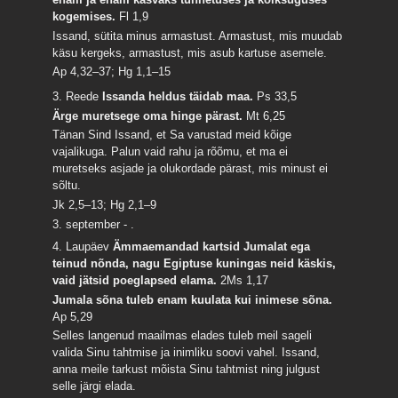
kogemises.
Fl 1,9
Issand, sütita minus armastust. Armastust, mis muudab
käsu kergeks, armastust, mis asub kartuse asemele.
Ap 4,32–37; Hg 1,1–15
3. Reede
Issanda heldus täidab maa.
Ps 33,5
Ärge muretsege oma hinge pärast.
Mt 6,25
Tänan Sind Issand, et Sa varustad meid kõige
vajalikuga. Palun vaid rahu ja rõõmu, et ma ei
muretseks asjade ja olukordade pärast, mis minust ei
sõltu.
Jk 2,5–13; Hg 2,1–9
3. september - .
4. Laupäev
Ämmaemandad kartsid Jumalat ega
teinud nõnda, nagu Egiptuse kuningas neid käskis,
vaid jätsid poeglapsed elama.
2Ms 1,17
Jumala sõna tuleb enam kuulata kui inimese sõna.
Ap 5,29
Selles langenud maailmas elades tuleb meil sageli
valida Sinu tahtmise ja inimliku soovi vahel. Issand,
anna meile tarkust mõista Sinu tahtmist ning julgust
selle järgi elada.