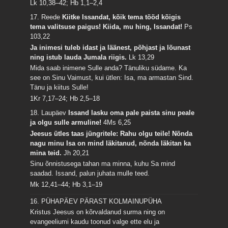
Lk 10,38–42; Hb 1,1–2,4
17. Reede
Kiitke Issandat, kõik tema tööd kõigis
tema valitsuse paigus! Kiida, mu hing, Issandat!
Ps
103,22
Ja inimesi tuleb idast ja läänest, põhjast ja lõunast
ning istub lauda Jumala riigis.
Lk 13,29
Mida saab inimene Sulle anda? Tänuliku südame. Ka
see on Sinu Vaimust, kui ütlen: Isa, ma armastan Sind.
Tänu ja kiitus Sulle!
1Kr 7,17–24; Hb 2,5–18
18. Laupäev
Issand lasku oma pale paista sinu peale
ja olgu sulle armuline!
4Ms 6,25
Jeesus ütles taas jüngritele: Rahu olgu teile! Nõnda
nagu minu Isa on mind läkitanud, nõnda läkitan ka
mina teid.
Jh 20,21
Sinu õnnistusega tahan ma minna, kuhu Sa mind
saadad. Issand, palun juhata mulle teed.
Mk 12,41–44; Hb 3,1–19
16. PÜHAPÄEV PÄRAST KOLMAINUPÜHA
Kristus Jeesus on kõrvaldanud surma ning on
evangeeliumi kaudu toonud valge ette elu ja