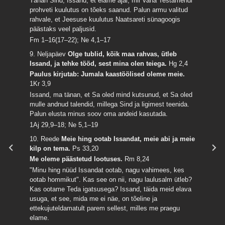
Tänan Sind, Issand, et elame ajal, mil Vana Testamendi
prohveti kuulutus on tõeks saanud. Palun armu valitud
rahvale, et Jeesuse kuulutus Naatsareti sünagoogis
päästaks veel paljusid.
Fm 1–16(17–22); Ne 4,1–17
9. Neljapäev
Olge tublid, kõik maa rahvas, ütleb
Issand, ja tehke tööd, sest mina olen teiega.
Hg 2,4
Paulus kirjutab: Jumala kaastöölised oleme meie.
1Kr 3,9
Issand, ma tänan, et Sa oled mind kutsunud, et Sa oled
mulle andnud talendid, millega Sind ja ligimest teenida.
Palun elusta minus soov oma andeid kasutada.
1Aj 29,9–18; Ne 5,1–19
10. Reede
Meie hing ootab Issandat, meie abi ja meie
kilp on tema.
Ps 33,20
Me oleme päästetud lootuses.
Rm 8,24
"Minu hing nüüd Issandat ootab, nagu vahimees, kes
ootab hommikut". Kas see on nii, nagu laulusalm ütleb?
Kas ootame Teda igatsusega? Issand, täida meid elava
usuga, et see, mida me ei näe, on tõeline ja
ettekujuteldamatult parem sellest, milles me praegu
elame.