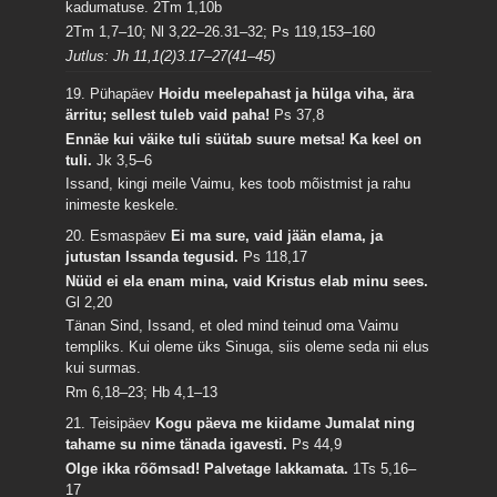
kadumatuse.
2Tm 1,10b
2Tm 1,7–10; Nl 3,22–26.31–32; Ps 119,153–160
Jutlus: Jh 11,1(2)3.17–27(41–45)
19. Pühapäev
Hoidu meelepahast ja hülga viha, ära
ärritu; sellest tuleb vaid paha!
Ps 37,8
Ennäe kui väike tuli süütab suure metsa! Ka keel on
tuli.
Jk 3,5–6
Issand, kingi meile Vaimu, kes toob mõistmist ja rahu
inimeste keskele.
20. Esmaspäev
Ei ma sure, vaid jään elama, ja
jutustan Issanda tegusid.
Ps 118,17
Nüüd ei ela enam mina, vaid Kristus elab minu sees.
Gl 2,20
Tänan Sind, Issand, et oled mind teinud oma Vaimu
templiks. Kui oleme üks Sinuga, siis oleme seda nii elus
kui surmas.
Rm 6,18–23; Hb 4,1–13
21. Teisipäev
Kogu päeva me kiidame Jumalat ning
tahame su nime tänada igavesti.
Ps 44,9
Olge ikka rõõmsad! Palvetage lakkamata.
1Ts 5,16–
17