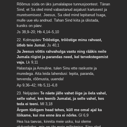
Rõõmus süda on üks jumalalapse tunnusjoontest. Tänan
Sind, et Sa oled mind vabastanud asjatust kartusest ja
muretsemisest. Jeesus, Sa oled mind lepitanud Isaga,
mulle uue elu andnud. Tahan Sind kiita ja ülistada,
kuniks on päev.
Js 38,9–20; Hb 4,14–5,10
22. Kolmapäev
Trööstige, trööstige minu rahvast,
ütleb teie Jumal.
Js 40,1
Ja Jeesus võttis rahvahulga vastu ning rääkis neile
Jumala riigist ja parandas need, kel tervekstegemist
vaja.
Lk 9,11
Halastaja ja Armuline, tulen Sinu ette raskuste ja
muredega. Aita leida lahendusi: lepita, paranda,
tervenda, rõõmusta, uuenda!
Ap 9,36–42; Hb 5,11–6,8
23. Neljapäev
Te näete jälle vahet õige ja õela vahel,
selle vahel, kes teenib Jumalat, ja selle vahel, kes
teda ei teeni.
Ml 3,18
Ärgem tüdigem head tehes, küll me omal ajal ka
lõikame, kui me enne ära ei nõrke.
Gl 6,9
Hea Isa taevas, kinnita meie usku, kui oleme
olukordades, mis on üle meie mõistmise. Sina oled