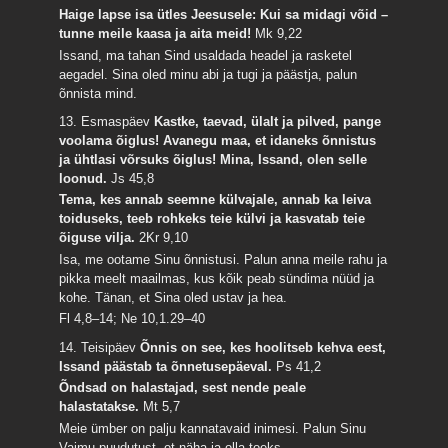
Haige lapse isa ütles Jeesusele: Kui sa midagi võid –
tunne meile kaasa ja aita meid!
Mk 9,22
Issand, ma tahan Sind usaldada headel ja rasketel
aegadel. Sina oled minu abi ja tugi ja päästja, palun
õnnista mind.
13. Esmaspäev
Kastke, taevad, ülalt ja pilved, pange
voolama õiglus! Avanegu maa, et idaneks õnnistus
ja ühtlasi võrsuks õiglus! Mina, Issand, olen selle
loonud.
Js 45,8
Tema, kes annab seemne külvajale, annab ka leiva
toiduseks, teeb rohkeks teie külvi ja kasvatab teie
õiguse vilja.
2Kr 9,10
Isa, me ootame Sinu õnnistusi. Palun anna meile rahu ja
pikka meelt maailmas, kus kõik peab sündima nüüd ja
kohe. Tänan, et Sina oled ustav ja hea.
Fl 4,8–14; Ne 10,1.29–40
14. Teisipäev
Õnnis on see, kes hoolitseb kehva eest,
Issand päästab ta õnnetusepäeval.
Ps 41,2
Õndsad on halastajad, sest nende peale
halastatakse.
Mt 5,7
Meie ümber on palju kannatavaid inimesi. Palun Sinu
Vaimu puudutust, et näha ja olla toeks.