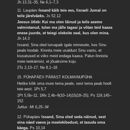
Jh 13,31–35; Ne 6,1–7,3
11. Laupäev
Issand käib teie ees, Iisraeli Jumal on
teile järelväeks.
Js 52,12
Jeesus ütleb: Kui ma olen läinud ja teile aseme
valmistanud, tulen ma jälle tagasi ja võtan teid kaasa
enese juurde, et teiegi oleksite seal, kus olen mina.
Jh 14,3
Issand, Sina oled turvapaik igale inimesele, kes Sinu
peale loodab. Kinnita meie usaldust Sinu vastu, et
kiusatused ei viiks meid endaga kaasa. Palun õnnista
meie teekäimist, et jõuaksime koju.
2Ts 2,13–17; Ne 8,1–18
15. PÜHAPÄEV PÄRAST KOLMAINUPÜHA
Heitke kõik oma mure tema peale, sest tema peab hoolt
teie eest.
1Pt 5,7
1Pt 5,5b–11; 1Ms 2,4b–9(10–14)15(18–25); Ps 119,145–
152
Jutlus: Mt 6,25–34
12. Pühapäev
Issand, Sina oled seda näinud, sest
sina näed vaeva ja meelekibedust, et tasuda oma
käega.
Ps 10,14