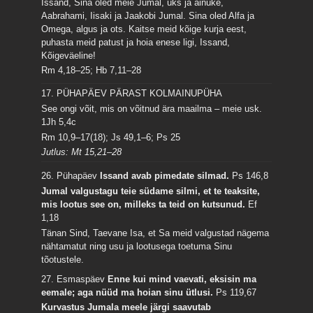
Issand, Sina oled meie Jumal, üks ja ainuke,
Aabrahami, Iisaki ja Jaakobi Jumal. Sina oled Alfa ja
Omega, algus ja ots. Kaitse meid kõige kurja eest,
puhasta meid patust ja hoia enese ligi, Issand,
Kõigeväeline!
Rm 4,18–25; Hb 7,11–28
17. PÜHAPÄEV PÄRAST KOLMAINUPÜHA
See ongi võit, mis on võitnud ära maailma – meie usk.
1Jh 5,4c
Rm 10,9–17(18); Js 49,1–6; Ps 25
Jutlus: Mt 15,21–28
26. Pühapäev
Issand avab pimedate silmad.
Ps 146,8
Jumal valgustagu teie südame silmi, et te teaksite,
mis lootus see on, milleks ta teid on kutsunud.
Ef
1,18
Tänan Sind, Taevane Isa, et Sa meid valgustad nägema
nähtamatut ning usu ja lootusega toetuma Sinu
tõotustele.
27. Esmaspäev
Enne kui mind vaevati, eksisin ma
eemale; aga nüüd ma hoian sinu ütlusi.
Ps 119,67
Kurvastus Jumala meele järgi saavutab