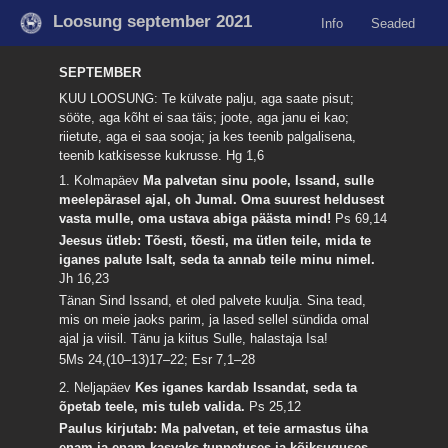
Loosung september 2021
Info
Seaded
SEPTEMBER
KUU LOOSUNG: Te külvate palju, aga saate pisut;
sööte, aga kõht ei saa täis; joote, aga janu ei kao;
riietute, aga ei saa sooja; ja kes teenib palgalisena,
teenib katkisesse kukrusse.
Hg 1,6
1. Kolmapäev
Ma palvetan sinu poole, Issand, sulle
meelepärasel ajal, oh Jumal. Oma suurest heldusest
vasta mulle, oma ustava abiga päästa mind!
Ps 69,14
Jeesus ütleb: Tõesti, tõesti, ma ütlen teile, mida te
iganes palute Isalt, seda ta annab teile minu nimel.
Jh 16,23
Tänan Sind Issand, et oled palvete kuulja. Sina tead,
mis on meie jaoks parim, ja lased sellel sündida omal
ajal ja viisil. Tänu ja kiitus Sulle, halastaja Isa!
5Ms 24,(10–13)17–22; Esr 7,1–28
2. Neljapäev
Kes iganes kardab Issandat, seda ta
õpetab teele, mis tuleb valida.
Ps 25,12
Paulus kirjutab: Ma palvetan, et teie armastus üha
enam ja enam kasvaks tunnetuses ja kõiksuguses