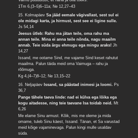
1Tm 6,(3–5)6–11a; Ne 12,27–43
15. Kolmapäev
Sa jääd eemale vägivallast, sest sul ei
ole midagi karta, ja hirmust, sest see ei ligine sulle.
Js 54,14
Jeesus ütleb: Rahu ma jätan teile, oma rahu ma
annan teile. Mina ei anna teile nõnda, nagu maailm
annab. Teie süda ärgu ehmugu ega mingu araks!
Jh
14,27
Issand, me ootame Sind, me vajame Sind keset rahutut
maailma. Palun täida meid oma Vaimuga – rahu ja
rõõmuga.
Kg 4,(4–7)8–12; Ne 13,15–22
16. Neljapäev
Issand, sa päästad inimesi ja loomi.
Ps
36,7
Pange tähele taeva linde: nad ei külva ega lõika ega
kogu aitadesse, ning teie taevane Isa toidab neid.
Mt
6,26
Me elame Sinu armust. Kõik, mis me oleme ja mida
omame, tuleb Sinu käest, Issand. Tänan, et Sa varustad
meid kõige vajaminevaga. Palun kingi mulle usaldav
süda.