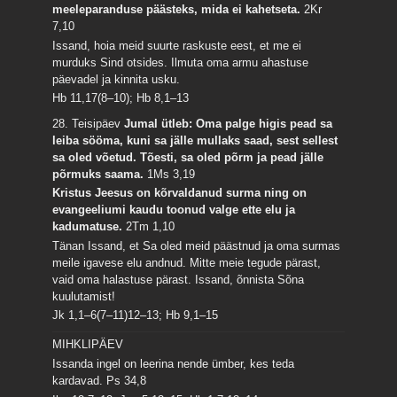
meeleparanduse päästeks, mida ei kahetseta.
2Kr
7,10
Issand, hoia meid suurte raskuste eest, et me ei
murduks Sind otsides. Ilmuta oma armu ahastuse
päevadel ja kinnita usku.
Hb 11,17(8–10); Hb 8,1–13
28. Teisipäev
Jumal ütleb: Oma palge higis pead sa
leiba sööma, kuni sa jälle mullaks saad, sest sellest
sa oled võetud. Tõesti, sa oled põrm ja pead jälle
põrmuks saama.
1Ms 3,19
Kristus Jeesus on kõrvaldanud surma ning on
evangeeliumi kaudu toonud valge ette elu ja
kadumatuse.
2Tm 1,10
Tänan Issand, et Sa oled meid päästnud ja oma surmas
meile igavese elu andnud. Mitte meie tegude pärast,
vaid oma halastuse pärast. Issand, õnnista Sõna
kuulutamist!
Jk 1,1–6(7–11)12–13; Hb 9,1–15
MIHKLIPÄEV
Issanda ingel on leerina nende ümber, kes teda
kardavad.
Ps 34,8