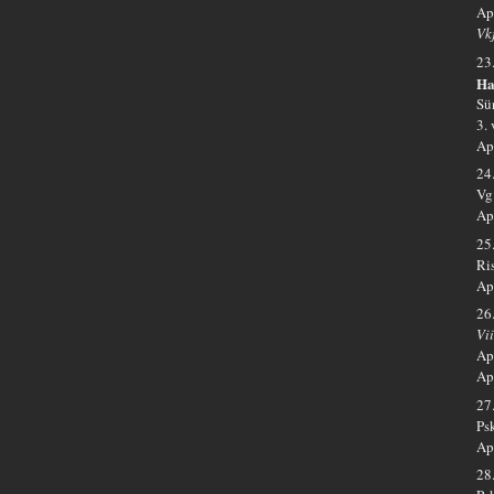
Ap
Vkj
23
Ha
Sü
3.
Ap
24
Vg
Ap
25
Ri
Ap
26
Vi
Ap-
Ap
27
Ps
Ap
28