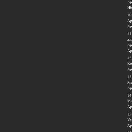
Ap
Hb
10
Ap.
Ap
11
Su
Ap
Ap
12
Ko
Ap
13
Mr
Ap
14
Mr
Ap
15
Vg
Ap