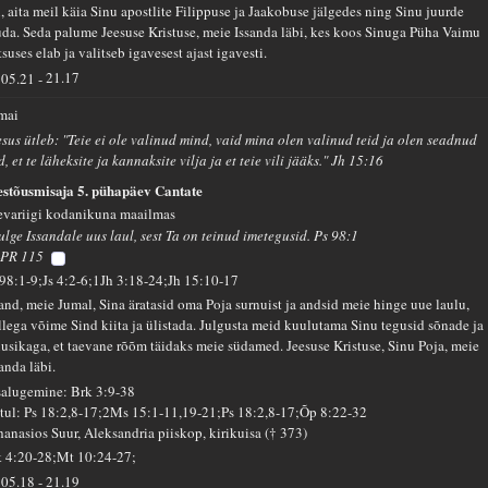
u, aita meil käia Sinu apostlite Filippuse ja Jaakobuse jälgedes ning Sinu juurde
uda. Seda palume Jeesuse Kristuse, meie Issanda läbi, kes koos Sinuga Püha Vaimu
suses elab ja valitseb igavesest ajast igavesti.
05.21
-
21.17
 mai
esus ütleb: "Teie ei ole valinud mind, vaid mina olen valinud teid ja olen seadnud
d, et te läheksite ja kannaksite vilja ja et teie vili jääks." Jh 15:16
estõusmisaja 5. pühapäev Cantate
evariigi kodanikuna maailmas
ulge Issandale uus laul, sest Ta on teinud imetegusid. Ps 98:1
PR 115
 98:1-9;Js 4:2-6;1Jh 3:18-24;Jh 15:10-17
sand, meie Jumal, Sina äratasid oma Poja surnuist ja andsid meie hinge uue laulu,
llega võime Sind kiita ja ülistada. Julgusta meid kuulutama Sinu tegusid sõnade ja
usikaga, et taevane rõõm täidaks meie südamed. Jeesuse Kristuse, Sinu Poja, meie
anda läbi.
salugemine: Brk 3:9-38
tul: Ps 18:2,8-17;2Ms 15:1-11,19-21;Ps 18:2,8-17;Õp 8:22-32
hanasios Suur, Aleksandria piiskop, kirikuisa († 373)
k 4:20-28;Mt 10:24-27;
05.18
-
21.19