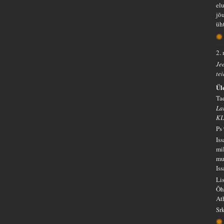
el
jõ
üht
2.
Je
tei
Ül
Ta
La
KL
Ps
Is
mi
mu
Iss
Li
Õh
At
Sr