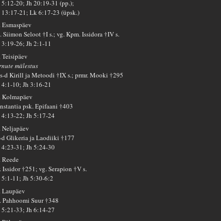
 5:12-20; Jh 20:19-31 (pp.);
 13:17-21; Lk 6:17-23 (üpsk.)
. Esmaspäev
 Siimon Seloot †I s.; vg. Kpm. Issidora †IV s.
 3:19-26; Jh 2:1-11
. Teisipäev
rnute mälestus
s-d Kirill ja Metoodi †IX s.; prmr. Mooki †295
 4:1-10; Jh 3:16-21
. Kolmapäev
nstantia psk. Epifaani †403
 4:13-22; Jh 5:17-24
. Neljapäev
-d Glikeria ja Laodiiki †177
 4:23-31; Jh 5:24-30
. Reede
. Issidor †251; vg. Serapion †V s.
 5:1-11; Jh 5:30-6:2
. Laupäev
. Pahhoomi Suur †348
 5:21-33; Jh 6:14-27