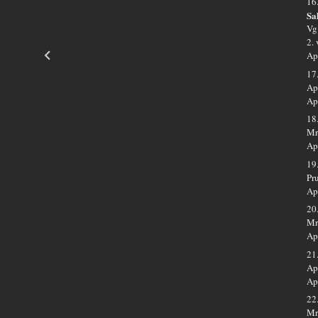
16
Sa
Vg
2.
Ap
17
Ap.
Ap
18
Mr
Ap
19
Pr
Ap
20
Mr
Ap
21
Ap
Ap
22
Mr