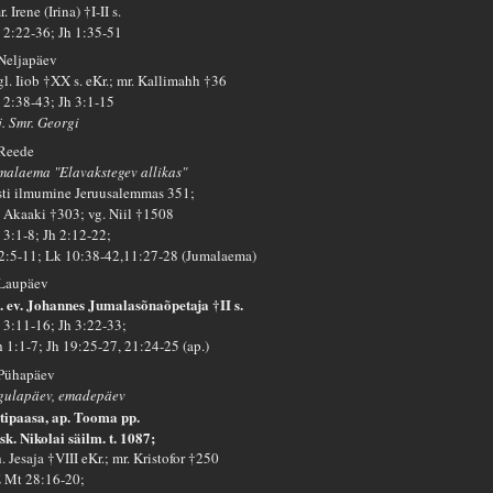
. Irene (Irina) †I-II s.
 2:22-36; Jh 1:35-51
 Neljapäev
gl. Iiob †XX s. eKr.; mr. Kallimahh †36
 2:38-43; Jh 3:1-15
j. Smr. Georgi
 Reede
malaema "Elavakstegev allikas"
sti ilmumine Jeruusalemmas 351;
. Akaaki †303; vg. Niil †1508
 3:1-8; Jh 2:12-22;
 2:5-11; Lk 10:38-42,11:27-28 (Jumalaema)
 Laupäev
. ev. Johannes Jumalasõnaõpetaja †II s.
 3:11-16; Jh 3:22-33;
h 1:1-7; Jh 19:25-27, 21:24-25 (ap.)
 Pühapäev
gulapäev, emadepäev
tipaasa, ap. Tooma pp.
sk. Nikolai säilm. t. 1087;
. Jesaja †VIII eKr.; mr. Kristofor †250
 Mt 28:16-20;