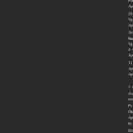
Ps
Ap
29
Vg
Ap
30
Sa
Vg
4.
Ap
31
Ap
Ap
1.
Je
mi
Ps
Õh
Ap
Ps
Kõ