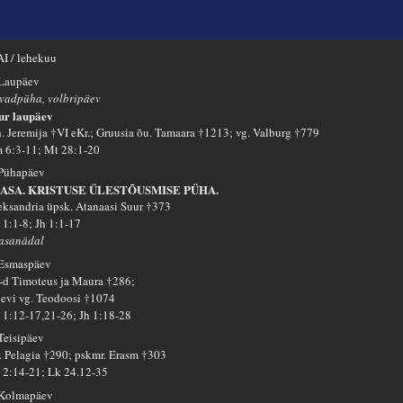
I / lehekuu
 Laupäev
vadpüha, volbripäev
ur laupäev
h. Jeremija †VI eKr.; Gruusia õu. Tamaara †1213; vg. Valburg †779
 6:3-11; Mt 28:1-20
 Pühapäev
ASA. KRISTUSE ÜLESTÕUSMISE PÜHA.
eksandria üpsk. Atanaasi Suur †373
 1:1-8; Jh 1:1-17
asanädal
 Esmaspäev
-d Timoteus ja Maura †286;
ievi vg. Teodoosi †1074
 1:12-17,21-26; Jh 1:18-28
 Teisipäev
. Pelagia †290; pskmr. Erasm †303
 2:14-21; Lk 24.12-35
 Kolmapäev