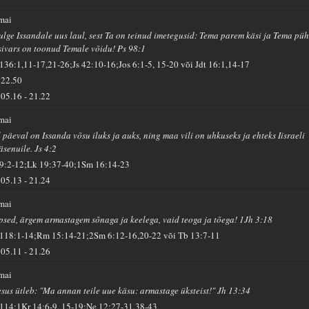
 mai
ulge Issandale uus laul, sest Ta on teinud imetegusid: Tema parem käsi ja Tema pü
sivars on toonud Temale võidu! Ps 98:1
 136:1,11-17,21-26;Js 42:10-16;Jos 6:1-5, 15-20 või Jdt 16:1,14-17
22.50
05.16
-
21.22
 mai
l päeval on Issanda võsu iluks ja auks, ning maa vili on uhkuseks ja ehteks Iisraeli
äsenuile. Js 4:2
 9:2-12;Lk 19:37-40;1Sm 16:14-23
05.13
-
21.24
 mai
psed, ärgem armastagem sõnaga ja keelega, vaid teoga ja tõega! 1Jh 3:18
 118:1-14;Rm 15:14-21;2Sm 6:12-16,20-22 või Tb 13:7-11
05.11
-
21.26
 mai
esus ütleb: "Ma annan teile uue käsu: armastage üksteist!" Jh 13:34
 114;1Kr 14:6-9, 15-19;Ne 12:27-31,38-43