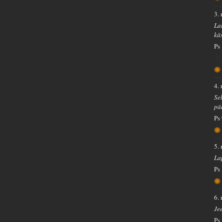
3.
La
kä
Ps
4.
Se
pä
Ps
5.
La
Ps
6.
Je
Ps