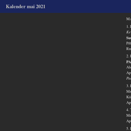
Kalender mai 2021
MA
1.
Ke
Su
Pr
Rm
2.
PA
Al
Ap
Pa
3.
Mr
Ki
Ap
4.
Mr
Ap
5.