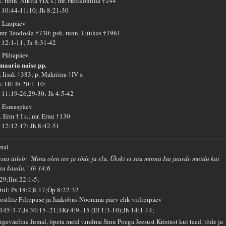
k. tunn. Nikita †IX s.; mr. Helikoniida †244
 10:44-11:10; Jh 8:21-30
. Laupäev
mr. Teodosia †730; psk. tunn. Luukas †1961
 12:1-11; Jh 8:31-42
. Pühapäev
maaria naise pp.
. Iisak †383; p. Makriina †IV s.
 v. HE Jh 20:1-10;
 11:19-26,29-30; Jh 4:5-42
. Esmaspäev
. Erm † I s.; mr. Ermi †130
 12:12-17; Jh 8:42-51
 mai
esus ütleb: "Mina olen tee ja tõde ja elu. Ükski ei saa minna Isa juurde muidu kui
nu kaudu." Jh 14:6
 29;Ilm 22:1-5;
tul: Ps 18:2,8-17;Õp 8:22-32
ostlite Filippuse ja Jaakobus Noorema päev ehk viilipipäev
 145:3-7;Js 30:15–21;1Kr 4:9–15 (Ef 1:3-10);Jh 14:1-14;
igeväeline Jumal, õpeta meid tundma Sinu Poega Jeesust Kristust kui teed, tõde ja