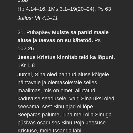
Hb 4,14–16; 1Ms 3,1–19(20–24); Ps 63
Jutlus: Mt 4,1–11
21. Pühapäev
Muiste sa panid maale
aluse ja taevas on su kätetöö.
Ps
102,26
Jeesus Kristus kinnitab teid ka lõpuni.
1Kr 1,8
Jumal, Sina oled pannud aluse kõigele
nähtavale ja olemasolevale selles
maailmas, mis on ometi allutatud
kaduvuse seadusele. Vaid Sina üksi oled
seesama, sest Sinu ajad ei lõpe.
Seepäras palume, luba meil olla Sinuga
püsivas osaduses Sinu Poja Jeesuse
Kristuse, meie Issanda läbi.