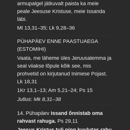
armupalgel jätkuvalt paista ka meie
peale Jeesuse Kristuse, meie Issanda
läbi.
Mt 13,31–35; Lk 9,28–36
PÜHAPÄEV ENNE PAASTUAEGA
(ESTOMIHI)
Vaata, me läheme üles Jeruusalemma ja
seal viiakse lõpule kõik see, mis
prohvetid on kirjutanud Inimese Pojast.
Lk 18,31
1Kr 13,1–13; Am 5,21–24; Ps 15
Jutlus: Mk 8,31–38
14. Pühapäev
Issand õnnistab oma
rahvast rahuga.
Ps 29,11
Jeesus Kristus tuli ning kuulutas rahu