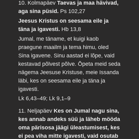
10. Kolmapäev
Taevas ja maa hävivad,
aga sina püsid.
Ps 102,27
Jeesus Kristus on seesama eile ja
täna ja igavesti.
Hb 13,8
Jumal, me täname, et kuigi kaob
praegune maailm ja tema himu, oled
Sina igavene. Sinu aastad ei lõpe, vaid
kestavad põlvest põlve. Õpeta meid seda
nägema Jeesuse Kristuse, meie Issanda
läbi, kes on seesama eile ja täna ja
igavesti.
Lk 6,43–49; Lk 9,1–9
11. Neljapäev
Kes on Jumal nagu sina,
kes annab andeks süü ja läheb mööda
oma pärisosa jäägi üleastumisest, kes
ei pea viha mitte igavesti, vaid osutab