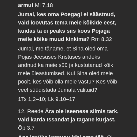
armu!
Mi 7,18
Jumal, kes oma Poegagi ei säästnud,
vaid loovutas tema meie kõikide eest,
kuidas ta ei peaks siis koos Pojaga
meile kõike muud kinkima?
Rm 8,32
Jumal, me täname, et Sina oled oma
Pojas Jeesuses Kristuses andeks
andnud ka meie süü ja kustutanud kõik
meie üleastumised. Kui Sina oled meie
poolt, kes võib olla meie vastu? Kes võib
veel süüdistada Jumala valituid?
1Ts 1,2–10; Lk 9,10–17
12. Reede
Ära ole iseenese silmis tark,
vaid karda Issandat ja tagane kurjast.
Õp 3,7