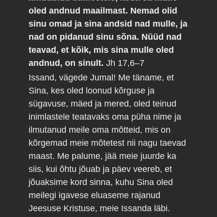
oled andnud maailmast. Nemad olid
sinu omad ja sina andsid nad mulle, ja
nad on pidanud sinu sõna. Nüüd nad
teavad, et kõik, mis sina mulle oled
andnud, on sinult.
Jh 17,6–7
Issand, vägede Jumal! Me täname, et
Sina, kes oled loonud kõrguse ja
sügavuse, mäed ja mered, oled teinud
inimlastele teatavaks oma püha nime ja
ilmutanud meile oma mõtteid, mis on
kõrgemad meie mõtetest nii nagu taevad
maast. Me palume, jää meie juurde ka
siis, kui õhtu jõuab ja päev veereb, et
jõuaksime kord sinna, kuhu Sina oled
meilegi igavese eluaseme rajanud
Jeesuse Kristuse, meie Issanda läbi.