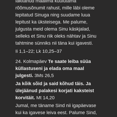
läkitanud maailma kuulutama
rõõmusõnumit rahust, mille läbi oleme
lepitatud Sinuga ning suudame luua
lepitust ka üksteisega. Me palume,
julgusta meid olema Sinu käskjalad,
selleks et Sinu riik oleks nähtav ja Sinu
tahtmine sünniks nii täna kui igavesti.
Ii 1,1–22; Lk 10,25–37
24. Kolmapäev
Te saate leiba süüa
küllastuseni ja elada oma maal
julgesti.
3Ms 26,5
Ja kõik sõid ja said kõhud täis. Ja
ülejäänud palakesi korjati kaksteist
korvitäit.
Mt 14,20
Jumal, me täname Sind nii igapäevase
kui ka igavese leiva eest. Palume Sind,