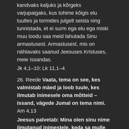
kandvaks kaljuks ja kõrgeks
varjupaigaks, kus tohime kõigis elu
tuultes ja tormides julgelt seista ning
tunnistada, et ei surm ega elu ega miski
muu loodu saa meid lahutada Sinu
armastusest. Armastusest, mis on
nähtavaks saanud Jeesuses Kristuses,
meie Issandas.
Jk 4,1–10; Lk 11,1–4
26. Reede
Vaata, tema on see, kes
valmistab mäed ja loob tuule, kes
ilmutab inimesele oma mõtteid –
Issand, vägede Jumal on tema nimi.
Am 4,13
Jeesus palvetab: Mina olen sinu nime
ilmutanud inimestele, keda sa mulle