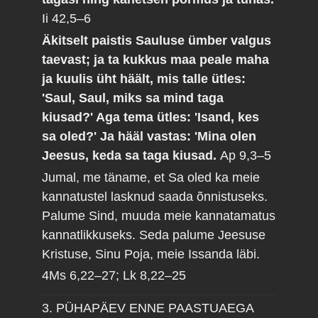
Ii 42,5–6
Äkitselt paistis Sauluse ümber valgus
taevast; ja ta kukkus maa peale maha
ja kuulis üht häält, mis talle ütles:
'Saul, Saul, miks sa mind taga
kiusad?' Aga tema ütles: 'Isand, kes
sa oled?' Ja hääl vastas: 'Mina olen
Jeesus, keda sa taga kiusad.
Ap 9,3–5
Jumal, me täname, et Sa oled ka meie
kannatustel lasknud saada õnnistuseks.
Palume Sind, muuda meie kannatamatus
kannatlikkuseks. Seda palume Jeesuse
Kristuse, Sinu Poja, meie Issanda läbi.
4Ms 6,22–27; Lk 8,22–25
3. PÜHAPÄEV ENNE PAASTUAEGA