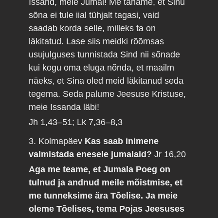
Issand, meie Jumal! Me täname, et Sinu
sõna ei tule iial tühjalt tagasi, vaid
saadab korda selle, milleks ta on
läkitatud. Lase siis meidki rõõmsas
usujulguses tunnistada Sind nii sõnade
kui kogu oma eluga nõnda, et maailm
näeks, et Sina oled meid läkitanud seda
tegema. Seda palume Jeesuse Kristuse,
meie Issanda läbi!
Jh 1,43–51; Lk 7,36–8,3
3. Kolmapäev
Kas saab inimene
valmistada enesele jumalaid?
Jr 16,20
Aga me teame, et Jumala Poeg on
tulnud ja andnud meile mõistmise, et
me tunneksime ära Tõelise. Ja meie
oleme Tõelises, tema Pojas Jeesuses