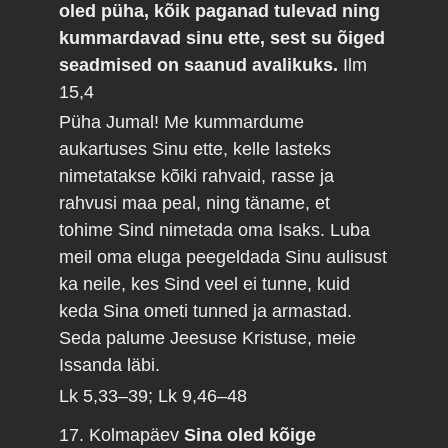
oled püha, kõik paganad tulevad ning
kummardavad sinu ette, sest su õiged
seadmised on saanud avalikuks.
Ilm
15,4
Püha Jumal! Me kummardume
aukartuses Sinu ette, kelle lasteks
nimetatakse kõiki rahvaid, rasse ja
rahvusi maa peal, ning täname, et
tohime Sind nimetada oma Isaks. Luba
meil oma eluga peegeldada Sinu aulisust
ka neile, kes Sind veel ei tunne, kuid
keda Sina ometi tunned ja armastad.
Seda palume Jeesuse Kristuse, meie
Issanda läbi.
Lk 5,33–39; Lk 9,46–48
17. Kolmapäev
Sina oled kõige