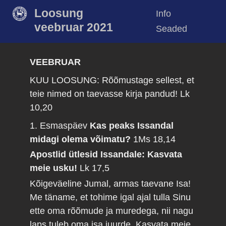
Loosung
Info
veebruar 2021
Seaded
VEEBRUAR
KUU LOOSUNG: Rõõmustage sellest, et
teie nimed on taevasse kirja pandud!
Lk
10,20
1. Esmaspäev
Kas peaks Issandal
midagi olema võimatu?
1Ms 18,14
Apostlid ütlesid Issandale: Kasvata
meie usku!
Lk 17,5
Kõigeväeline Jumal, armas taevane Isa!
Me täname, et tohime igal ajal tulla Sinu
ette oma rõõmude ja muredega, nii nagu
laps tuleb oma isa juurde. Kasvata meie