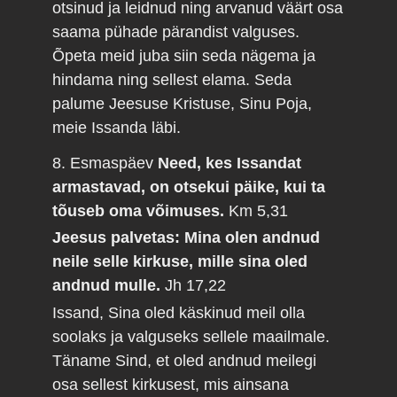
otsinud ja leidnud ning arvanud väärt osa
saama pühade pärandist valguses.
Õpeta meid juba siin seda nägema ja
hindama ning sellest elama. Seda
palume Jeesuse Kristuse, Sinu Poja,
meie Issanda läbi.
8. Esmaspäev
Need, kes Issandat
armastavad, on otsekui päike, kui ta
tõuseb oma võimuses.
Km 5,31
Jeesus palvetas: Mina olen andnud
neile selle kirkuse, mille sina oled
andnud mulle.
Jh 17,22
Issand, Sina oled käskinud meil olla
soolaks ja valguseks sellele maailmale.
Täname Sind, et oled andnud meilegi
osa sellest kirkusest, mis ainsana