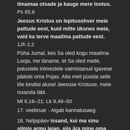
ilmamaa otsade ja kauge mere lootus.
Ps 65,6
Jeesus Kristus on lepitusohver meie
pattude eest, kuid mitte üksnes meie,
vaid ka terve maailma pattude eest.
1Jh 2,2
Püha Jumal, kes Sa oled kogu maailma
Looja, me täname, et Sa oled meile,
patustele inimestele valmistanud igavese
pääste oma Pojas. Aita meil püsida selle
tõe kindlal alusel Jeesuse Kristuse, meie
Issanda läbi.
Mt 6,16–21; Lk 9,49–50
17. veebruar - Algab kannatusaeg
18. Neljapäev
Issand, kui ma sinu
silmis armu leian, siis ära mine oma