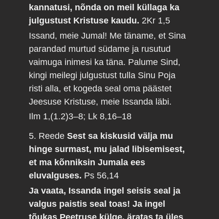
kannatusi, nõnda on meil küllaga ka
julgustust Kristuse kaudu.
2Kr 1,5
Issand, meie Jumal! Me täname, et Sina
parandad murtud südame ja rusutud
vaimuga inimesi ka täna. Palume Sind,
kingi meilegi julgustust tulla Sinu Poja
risti alla, et kogeda seal oma päästet
Jeesuse Kristuse, meie Issanda läbi.
Ilm 1,(1.2)3–8; Lk 8,16–18
5. Reede
Sest sa kiskusid välja mu
hinge surmast, mu jalad libisemisest,
et ma kõnniksin Jumala ees
eluvalguses.
Ps 56,14
Ja vaata, Issanda ingel seisis seal ja
valgus paistis seal toas! Ja ingel
tõukas Peetruse külge, äratas ta üles