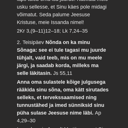
usku sellesse, et Sinu käes pole midagi
võimatut. Seda palume Jeesuse
Kristuse, meie Issanda nimel!
2Kr 3,(9–11)12–18; Lk 7,24–35
2. Teisipäev
Nõnda on ka minu
Sõnaga: see ei tule tagasi mu juurde
tühjalt, vaid teeb, mis on mu meele
järgi, ja saadab korda, milleks ma
selle läkitasin.
Js 55,11
Anna oma sulastele kõige julgusega
rääkida sinu sõna, oma kätt sirutades
selleks, et tervekssaamised ning
tunnustähed ja imed sünniksid sinu
püha sulase Jeesuse nime läbi.
Ap
4,29–30