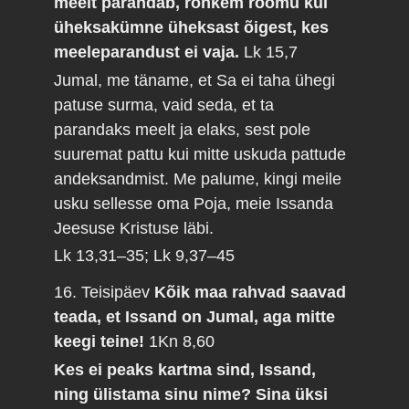
meelt parandab, rohkem rõõmu kui
üheksakümne üheksast õigest, kes
meeleparandust ei vaja.
Lk 15,7
Jumal, me täname, et Sa ei taha ühegi
patuse surma, vaid seda, et ta
parandaks meelt ja elaks, sest pole
suuremat pattu kui mitte uskuda pattude
andeksandmist. Me palume, kingi meile
usku sellesse oma Poja, meie Issanda
Jeesuse Kristuse läbi.
Lk 13,31–35; Lk 9,37–45
16. Teisipäev
Kõik maa rahvad saavad
teada, et Issand on Jumal, aga mitte
keegi teine!
1Kn 8,60
Kes ei peaks kartma sind, Issand,
ning ülistama sinu nime? Sina üksi