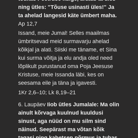
ning ütles: "Tõuse usinasti üles!" Ja
ta ahelad langesid käte ümbert maha.
Ap 12,7
Issand, meie Jumal! Selles maailmas
ümbritsevad meid surmavarju ahelad
kõikjal ja alati. Siiski me täname, et Sina
kui surma võitja ja elu andja oled need
lõplikult purustanud oma Poja Jeesuse
Kristuse, meie Issanda läbi, kes on
seesama eile ja täna ja igavesti.
1Kr 2,6–10; Lk 8,19–21
6. Laupäev
Iiob ütles Jumalale: Ma olin
ainult kõrvaga kuulnud kuuldusi
sinust, aga nüüd on mu silm sind
näinud. Seepärast ma võtan kõik
tagasi ning kahetsen põrmus ja tuhas.