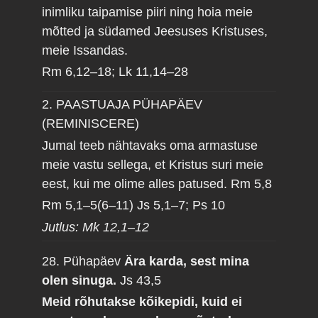
inimliku taipamise piiri ning hoia meie
mõtted ja südamed Jeesuses Kristuses,
meie Issandas.
Rm 6,12–18; Lk 11,14–28
2. PAASTUAJA PÜHAPÄEV
(REMINISCERE)
Jumal teeb nähtavaks oma armastuse
meie vastu sellega, et Kristus suri meie
eest, kui me olime alles patused.
Rm 5,8
Rm 5,1–5(6–11) Js 5,1–7; Ps 10
Jutlus: Mk 12,1–12
28. Pühapäev
Ära karda, sest mina
olen sinuga.
Js 43,5
Meid rõhutakse kõikepidi, kuid ei