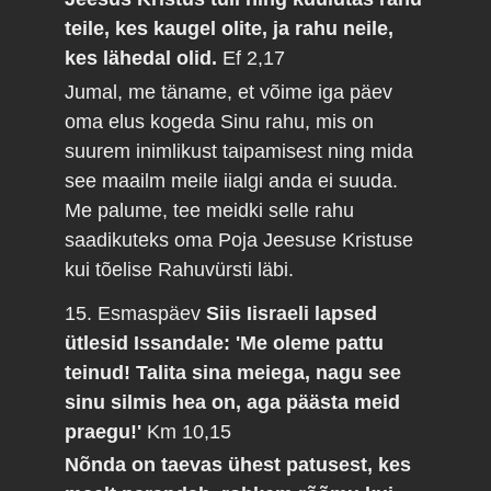
teile, kes kaugel olite, ja rahu neile,
kes lähedal olid.
Ef 2,17
Jumal, me täname, et võime iga päev
oma elus kogeda Sinu rahu, mis on
suurem inimlikust taipamisest ning mida
see maailm meile iialgi anda ei suuda.
Me palume, tee meidki selle rahu
saadikuteks oma Poja Jeesuse Kristuse
kui tõelise Rahuvürsti läbi.
15. Esmaspäev
Siis Iisraeli lapsed
ütlesid Issandale: 'Me oleme pattu
teinud! Talita sina meiega, nagu see
sinu silmis hea on, aga päästa meid
praegu!'
Km 10,15
Nõnda on taevas ühest patusest, kes