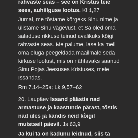
rahvaste seas – see on Kristus teie
sees, auhiilguse lootus.
Kl 1,27
Jumal, me tõstame kõrgeks Sinu nime ja
ülistame Sinu vägevust, et Sa oled oma
saladuse rikkuse teinud avalikuks kõigi
rahvaste seas. Me palume, lase ka meil
oma eluga peegeldada maailmale seda
kirkuse lootust, mis on nähtavaks saanud
Sinu Pojas Jeesuses Kristuses, meie
Issandas.
Rm 7,14–25a; Lk 9,57–62
20. Laupäev
Issand päästis nad
armastuse ja kaastunde pärast, tõstis
nad üles ja kandis neid kõigil
muistseil päevil.
Js 63,9
Ja kui ta on kadunu leidnud, siis ta