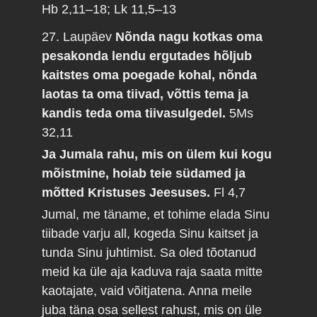
Hb 2,11–18; Lk 11,5–13
27. Laupäev
Nõnda nagu kotkas oma
pesakonda lendu ergutades hõljub
kaitstes oma poegade kohal, nõnda
laotas ta oma tiivad, võttis tema ja
kandis teda oma tiivasulgedel.
5Ms
32,11
Ja Jumala rahu, mis on ülem kui kogu
mõistmine, hoiab teie südamed ja
mõtted Kristuses Jeesuses.
Fl 4,7
Jumal, me täname, et tohime elada Sinu
tiibade varju all, kogeda Sinu kaitset ja
tunda Sinu juhtimist. Sa oled tõotanud
meid ka üle aja kaduva raja saata mitte
kaotajate, vaid võitjatena. Anna meile
juba täna osa sellest rahust, mis on üle