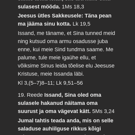
sulasest mööda.
1Ms 18,3
Jeesus ütles Sakkeusele: Täna pean
ma jääma sinu kotta.
Lk 19,5
Issand, me täname, et Sina tunned meid
ning kutsud oma armu osadusse juba
enne, kui meie Sind tundma saame. Me
palume, tule meie igaühe ellu, et
võiksime Sinus leida tõelise elu Jeesuse
Kristuse, meie Issanda läbi.
Kl 3,(5–7)8–11; Lk 9,51–56
19. Reede
Issand, Sina oled oma
sulasele hakanud näitama oma
suurust ja oma vägevat kätt.
5Ms 3,24
Jumal tahtis teada anda, mis on selle
saladuse auhiilguse rikkus kõigi