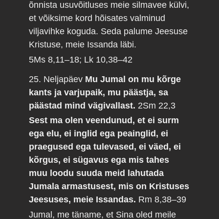
õnnista usuvõitluses meie silmavee külvi,
et võiksime kord hõisates valminud
viljavihke koguda. Seda palume Jeesuse
Kristuse, meie Issanda läbi.
5Ms 8,11–18; Lk 10,38–42
25. Neljapäev
Mu Jumal on mu kõrge
kants ja varjupaik, mu päästja, sa
päästad mind vägivallast.
2Sm 22,3
Sest ma olen veendunud, et ei surm
ega elu, ei inglid ega peainglid, ei
praegused ega tulevased, ei väed, ei
kõrgus, ei sügavus ega mis tahes
muu loodu suuda meid lahutada
Jumala armastusest, mis on Kristuses
Jeesuses, meie Issandas.
Rm 8,38–39
Jumal, me täname, et Sina oled meile