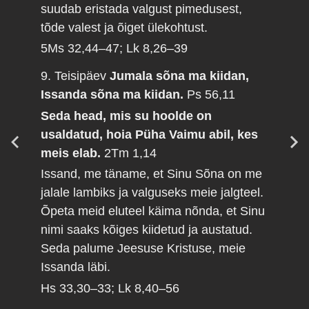
suudab eristada valgust pimedusest,
tõde valest ja õiget ülekohtust.
5Ms 32,44–47; Lk 8,26–39
9. Teisipäev
Jumala sõna ma kiidan,
Issanda sõna ma kiidan.
Ps 56,11
Seda head, mis su hoolde on
usaldatud, hoia Püha Vaimu abil, kes
meis elab.
2Tm 1,14
Issand, me täname, et Sinu Sõna on me
jalale lambiks ja valguseks meie jalgteel.
Õpeta meid eluteel käima nõnda, et Sinu
nimi saaks kõiges kiidetud ja austatud.
Seda palume Jeesuse Kristuse, meie
Issanda läbi.
Hs 33,30–33; Lk 8,40–56