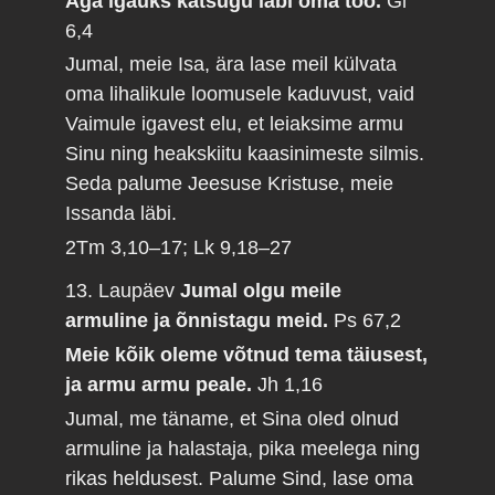
Aga igaüks katsugu läbi oma töö.
Gl
6,4
Jumal, meie Isa, ära lase meil külvata
oma lihalikule loomusele kaduvust, vaid
Vaimule igavest elu, et leiaksime armu
Sinu ning heakskiitu kaasinimeste silmis.
Seda palume Jeesuse Kristuse, meie
Issanda läbi.
2Tm 3,10–17; Lk 9,18–27
13. Laupäev
Jumal olgu meile
armuline ja õnnistagu meid.
Ps 67,2
Meie kõik oleme võtnud tema täiusest,
ja armu armu peale.
Jh 1,16
Jumal, me täname, et Sina oled olnud
armuline ja halastaja, pika meelega ning
rikas heldusest. Palume Sind, lase oma