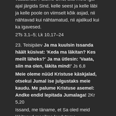
ajal järgida Sind, kelle seest ja kelle läbi
ja kelle poole on viimselt kõik asjad, nii
nähtavad kui nähtamatud, nii ajalikud kui
ka igavesed.
2Ts 3,1–5; Lk 10,17–24
23. Teisipäev
Ja ma kuulsin Issanda
häält küsivat: 'Keda ma läkitan? Kes
meilt läheks?' Ja ma ütlesin: 'Vaata,
siin ma olen, läkita mind!'
Js 6,8
Meie oleme nüüd Kristuse käskjalad,
otsekui Jumal ise julgustaks meie
kaudu. Me palume Kristuse asemel:
Andke endid lepitada Jumalaga!
2Kr
5,20
Issand, me täname, et Sa oled meid