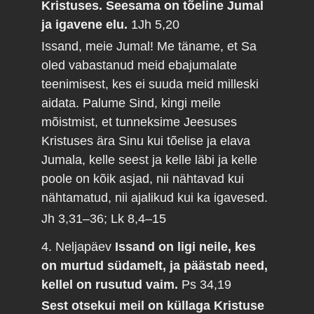
Kristuses. Seesama on tõeline Jumal
ja igavene elu.
1Jh 5,20
Issand, meie Jumal! Me täname, et Sa
oled vabastanud meid ebajumalate
teenimisest, kes ei suuda meid milleski
aidata. Palume Sind, kingi meile
mõistmist, et tunneksime Jeesuses
Kristuses ära Sinu kui tõelise ja elava
Jumala, kelle seest ja kelle läbi ja kelle
poole on kõik asjad, nii nähtavad kui
nähtamatud, nii ajalikud kui ka igavesed.
Jh 3,31–36; Lk 8,4–15
4. Neljapäev
Issand on ligi neile, kes
on murtud südamelt, ja päästab need,
kellel on rusutud vaim.
Ps 34,19
Sest otsekui meil on küllaga Kristuse