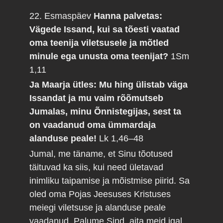
22. Esmaspäev
Hanna palvetas:
Vägede Issand, kui sa tõesti vaatad
oma teenija viletsusele ja mõtled
minule ega unusta oma teenijat?
1Sm
1,11
Ja Maarja ütles: Mu hing ülistab väga
Issandat ja mu vaim rõõmutseb
Jumalas, minu Õnnistegijas, sest ta
on vaadanud oma ümmardaja
alanduse peale!
Lk 1,46–48
Jumal, me täname, et Sinu tõotused
täituvad ka siis, kui need ületavad
inimliku taipamise ja mõistmise piirid. Sa
oled oma Pojas Jeesuses Kristuses
meiegi viletsuse ja alanduse peale
vaadanud. Palume Sind, aita meid igal