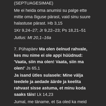
(SEPTUAGESIMAE)
Me ei heida oma anumisi su palge ette
mitte oma õiguse pärast, vaid sinu suure
halastuse pärast.
Hb 3,15
1Kr 9,24–27; Jr 9,22–23; Ps 18,21–51
Jutlus: Mt 20,1–16a
7. Pühapäev
Ma olen öelnud rahvale,
kes mu nime ei ole appi hüüdnud:
'Vaata, siin ma olen! Vaata, siin ma
olen!'
Js 65,1
Ja isand ütles sulasele: Mine välja
teedele ja aedade äärde ja keelita
rahvast sisse astuma, et minu koda
saaks täis!
Lk 14,23
Jumal, me täname, et Sa oled ka meid