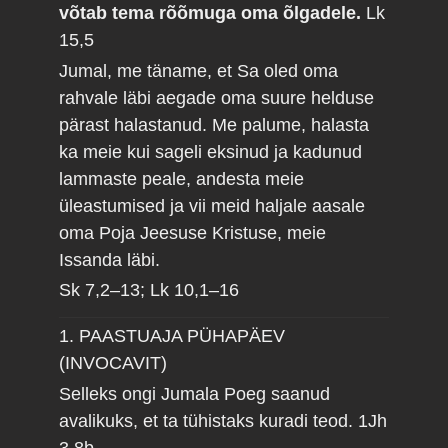
võtab tema rõõmuga oma õlgadele.
Lk
15,5
Jumal, me täname, et Sa oled oma
rahvale läbi aegade oma suure helduse
pärast halastanud. Me palume, halasta
ka meie kui sageli eksinud ja kadunud
lammaste peale, andesta meie
üleastumised ja vii meid haljale aasale
oma Poja Jeesuse Kristuse, meie
Issanda läbi.
Sk 7,2–13; Lk 10,1–16
1. PAASTUAJA PÜHAPÄEV
(INVOCAVIT)
Selleks ongi Jumala Poeg saanud
avalikuks, et ta tühistaks kuradi teod.
1Jh
3,8b