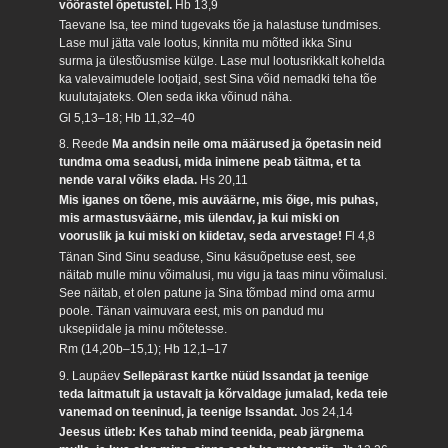
võõrastel õpetustel.
Hb 13,9
Taevane Isa, tee mind tugevaks tõe ja halastuse tundmises.
Lase mul jätta vale lootus, kinnita mu mõtted ikka Sinu
surma ja ülestõusmise külge. Lase mul lootusrikkalt kohelda
ka valevaimudele lootjaid, sest Sina võid nemadki teha tõe
kuulutajateks. Olen seda ikka võinud näha.
Gl 5,13–18; Hb 11,32–40
8. Reede
Ma andsin neile oma määrused ja õpetasin neid
tundma oma seadusi, mida inimene peab täitma, et ta
nende varal võiks elada.
Hs 20,11
Mis iganes on tõene, mis auväärne, mis õige, mis puhas,
mis armastusväärne, mis ülendav, ja kui miski on
vooruslik ja kui miski on kiidetav, seda arvestage!
Fl 4,8
Tänan Sind Sinu seaduse, Sinu käsuõpetuse eest, see
näitab mulle minu võimalusi, mu vigu ja taas minu võimalusi.
See näitab, et olen patune ja Sina tõmbad mind oma armu
poole. Tänan vaimuvara eest, mis on pandud mu
uksepiidale ja minu mõtetesse.
Rm (14,20b–15,1); Hb 12,1–17
9. Laupäev
Sellepärast kartke nüüd Issandat ja teenige
teda laitmatult ja ustavalt ja kõrvaldage jumalad, keda teie
vanemad on teeninud, ja teenige Issandat.
Jos 24,14
Jeesus ütleb: Kes tahab mind teenida, peab järgnema