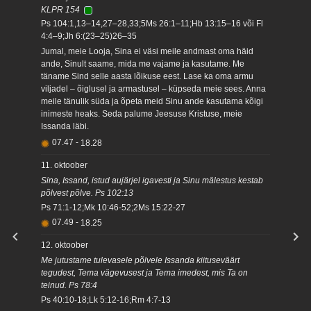
KLPR 154
Ps 104:1,13–14,27–28,33;5Ms 26:1–11;Hb 13:15–16 või Fl
4:4–9;Jh 6:(23–25)26–35
Jumal, meie Looja, Sina ei väsi meile andmast oma häid
ande, Sinult saame, mida me vajame ja kasutame. Me
täname Sind selle aasta lõikuse eest. Lase ka oma armu
viljadel – õiglusel ja armastusel – küpseda meie sees. Anna
meile tänulik süda ja õpeta meid Sinu ande kasutama kõigi
inimeste heaks. Seda palume Jeesuse Kristuse, meie
Issanda läbi.
07.47
-
18.28
11. oktoober
Sina, Issand, istud aujärjel igavesti ja Sinu mälestus kestab
põlvest põlve. Ps 102:13
Ps 71:1-12;Mk 10:46-52;2Ms 15:22-27
07.49
-
18.25
12. oktoober
Me jutustame tulevasele põlvele Issanda kiituseväärt
tegudest, Tema vägevusest ja Tema imedest, mis Ta on
teinud. Ps 78:4
Ps 40:10-18;Lk 5:12-16;Rm 4:7-13