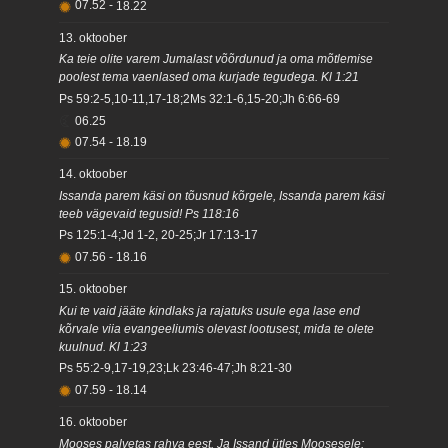
07.52
-
18.22
13. oktoober
Ka teie olite varem Jumalast võõrdunud ja oma mõtlemise
poolest tema vaenlased oma kurjade tegudega. Kl 1:21
Ps 59:2-5,10-11,17-18;2Ms 32:1-6,15-20;Jh 6:66-69
06.25
07.54
-
18.19
14. oktoober
Issanda parem käsi on tõusnud kõrgele, Issanda parem käsi
teeb vägevaid tegusid! Ps 118:16
Ps 125:1-4;Jd 1-2, 20-25;Jr 17:13-17
07.56
-
18.16
15. oktoober
Kui te vaid jääte kindlaks ja rajatuks usule ega lase end
kõrvale viia evangeeliumis olevast lootusest, mida te olete
kuulnud. Kl 1:23
Ps 55:2-9,17-19,23;Lk 23:46-47;Jh 8:21-30
07.59
-
18.14
16. oktoober
Mooses palvetas rahva eest. Ja Issand ütles Moosesele: