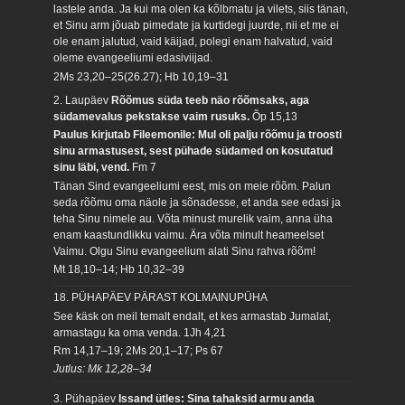
lastele anda. Ja kui ma olen ka kõlbmatu ja vilets, siis tänan,
et Sinu arm jõuab pimedate ja kurtidegi juurde, nii et me ei
ole enam jalutud, vaid käijad, polegi enam halvatud, vaid
oleme evangeeliumi edasiviijad.
2Ms 23,20–25(26.27); Hb 10,19–31
2. Laupäev
Rõõmus süda teeb näo rõõmsaks, aga
südamevalus pekstakse vaim rusuks.
Õp 15,13
Paulus kirjutab Fileemonile: Mul oli palju rõõmu ja troosti
sinu armastusest, sest pühade südamed on kosutatud
sinu läbi, vend.
Fm 7
Tänan Sind evangeeliumi eest, mis on meie rõõm. Palun
seda rõõmu oma näole ja sõnadesse, et anda see edasi ja
teha Sinu nimele au. Võta minust murelik vaim, anna üha
enam kaastundlikku vaimu. Ära võta minult heameelset
Vaimu. Olgu Sinu evangeelium alati Sinu rahva rõõm!
Mt 18,10–14; Hb 10,32–39
18. PÜHAPÄEV PÄRAST KOLMAINUPÜHA
See käsk on meil temalt endalt, et kes armastab Jumalat,
armastagu ka oma venda.
1Jh 4,21
Rm 14,17–19; 2Ms 20,1–17; Ps 67
Jutlus: Mk 12,28–34
3. Pühapäev
Issand ütles: Sina tahaksid armu anda