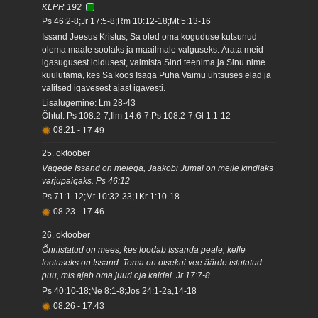
KLPR 192
Ps 46:2-8;Jr 17:5-8;Rm 10:12-18;Mt 5:13-16
Issand Jeesus Kristus, Sa oled oma koguduse kutsunud
olema maale soolaks ja maailmale valguseks. Ärata meid
igasugusest loidusest, valmista Sind teenima ja Sinu nime
kuulutama, kes Sa koos Isaga Püha Vaimu ühtsuses elad ja
valitsed igavesest ajast igavesti.
Lisalugemine: Lm 28-43
Õhtul: Ps 108:2-7;Ilm 14:6-7;Ps 108:2-7;Gl 1:1-12
08.21
-
17.49
25. oktoober
Vägede Issand on meiega, Jaakobi Jumal on meile kindlaks
varjupaigaks. Ps 46:12
Ps 71:1-12;Mt 10:32-33;1Kr 1:10-18
08.23
-
17.46
26. oktoober
Õnnistatud on mees, kes loodab Issanda peale, kelle
lootuseks on Issand. Tema on otsekui vee äärde istutatud
puu, mis ajab oma juuri oja kaldal. Jr 17:7-8
Ps 40:10-18;Ne 8:1-8;Jos 24:1-2a,14-18
08.26
-
17.43