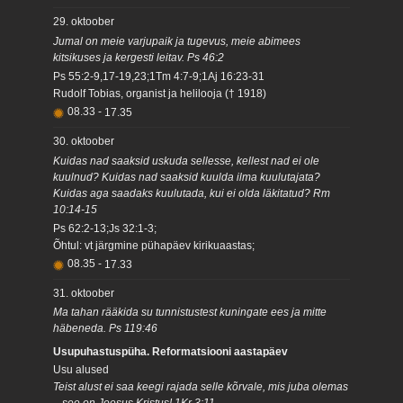
29. oktoober
Jumal on meie varjupaik ja tugevus, meie abimees
kitsikuses ja kergesti leitav. Ps 46:2
Ps 55:2-9,17-19,23;1Tm 4:7-9;1Aj 16:23-31
Rudolf Tobias, organist ja helilooja († 1918)
08.33
-
17.35
30. oktoober
Kuidas nad saaksid uskuda sellesse, kellest nad ei ole
kuulnud? Kuidas nad saaksid kuulda ilma kuulutajata?
Kuidas aga saadaks kuulutada, kui ei olda läkitatud? Rm
10:14-15
Ps 62:2-13;Js 32:1-3;
Õhtul: vt järgmine pühapäev kirikuaastas;
08.35
-
17.33
31. oktoober
Ma tahan rääkida su tunnistustest kuningate ees ja mitte
häbeneda. Ps 119:46
Usupuhastuspüha. Reformatsiooni aastapäev
Usu alused
Teist alust ei saa keegi rajada selle kõrvale, mis juba olemas