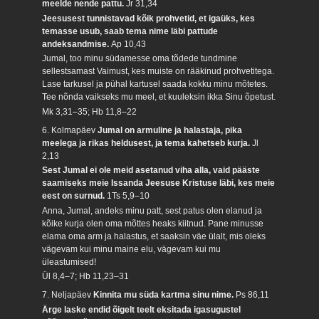
meelde nende pattu.
Jr 31,34
Jeesusest tunnistavad kõik prohvetid, et igaüks, kes
temasse usub, saab tema nime läbi pattude
andeksandmise.
Ap 10,43
Jumal, too minu südamesse oma tõdede tundmine
sellestsamast Vaimust, kes muiste on rääkinud prohvetitega.
Lase tarkusel ja pühal kartusel saada kokku minu mõtetes.
Tee nõnda vaikseks mu meel, et kuuleksin ikka Sinu õpetust.
Mk 3,31–35; Hb 11,8–22
6. Kolmapäev
Jumal on armuline ja halastaja, pika
meelega ja rikas heldusest, ja tema kahetseb kurja.
Jl
2,13
Sest Jumal ei ole meid asetanud viha alla, vaid pääste
saamiseks meie Issanda Jeesuse Kristuse läbi, kes meie
eest on surnud.
1Ts 5,9–10
Anna, Jumal, andeks minu patt, sest patus olen elanud ja
kõike kurja olen oma mõttes heaks kiitnud. Pane minusse
elama oma arm ja halastus, et saaksin väe ülalt, mis oleks
vägevam kui minu maine elu, vägevam kui mu
üleastumised!
Ül 8,4–7; Hb 11,23–31
7. Neljapäev
Kinnita mu süda kartma sinu nime.
Ps 86,11
Ärge laske endid õigelt teelt eksitada igasugustel