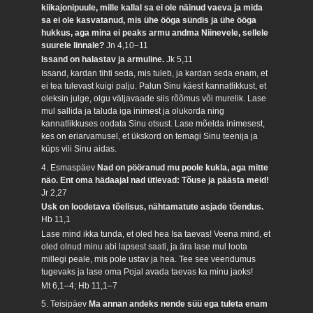
kiikajonipuule, mille kallal sa ei ole näinud vaeva ja mida
sa ei ole kasvatanud, mis ühe ööga sündis ja ühe ööga
hukkus, aga mina ei peaks armu andma Niinevele, sellele
suurele linnale?
Jn 4,10–11
Issand on halastav ja armuline.
Jk 5,11
Issand, kardan tihti seda, mis tuleb, ja kardan seda enam, et
ei tea tulevast kuigi palju. Palun Sinu käest kannatlikkust, et
oleksin julge, olgu väljavaade siis rõõmus või murelik. Lase
mul sallida ja taluda iga inimest ja olukorda ning
kannatlikkuses oodata Sinu otsust. Lase mõelda inimesest,
kes on eriarvamusel, et ükskord on temagi Sinu teenija ja
küps vili Sinu aidas.
4. Esmaspäev
Nad on pööranud mu poole kukla, aga mitte
näo. Ent oma hädaajal nad ütlevad: Tõuse ja päästa meid!
Jr 2,27
Usk on loodetava tõelisus, nähtamatute asjade tõendus.
Hb 11,1
Lase mind ikka tunda, et oled hea Isa taevas! Veena mind, et
oled olnud minu abi lapsest saati, ja ära lase mul loota
millegi peale, mis pole ustav ja hea. Tee see veendumus
tugevaks ja lase oma Pojal avada taevas ka minu jaoks!
Mt 6,1–4; Hb 11,1–7
5. Teisipäev
Ma annan andeks nende süü ega tuleta enam