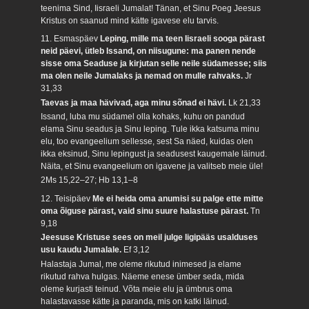
teenima Sind, Iisraeli Jumalat! Tänan, et Sinu Poeg Jeesus
Kristus on saanud mind kätte igavese elu tarvis.
11. Esmaspäev
Leping, mille ma teen Iisraeli sooga pärast
neid päevi, ütleb Issand, on niisugune: ma panen nende
sisse oma Seaduse ja kirjutan selle neile südamesse; siis
ma olen neile Jumalaks ja nemad on mulle rahvaks.
Jr
31,33
Taevas ja maa hävivad, aga minu sõnad ei hävi.
Lk 21,33
Issand, luba mu südamel olla kohaks, kuhu on pandud
elama Sinu seadus ja Sinu leping. Tule ikka katsuma minu
elu, too evangeelium sellesse, sest Sa näed, kuidas olen
ikka eksinud, Sinu lepingust ja seadusest kaugemale läinud.
Näita, et Sinu evangeelium on igavene ja valitseb meie üle!
2Ms 15,22–27; Hb 13,1–8
12. Teisipäev
Me ei heida oma anumisi su palge ette mitte
oma õiguse pärast, vaid sinu suure halastuse pärast.
Tn
9,18
Jeesuse Kristuse sees on meil julge ligipääs usalduses
usu kaudu Jumalale.
Ef 3,12
Halastaja Jumal, me oleme rikutud inimesed ja elame
rikutud rahva hulgas. Näeme enese ümber seda, mida
oleme kurjasti teinud. Võta meie elu ja ümbrus oma
halastavasse kätte ja paranda, mis on katki läinud.