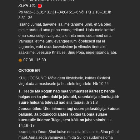
– see on Jeesus Kristus! 1Kr 3:11
KLPR 161
Ps 46:2–3,5,8;Jr 31:31–34;Gl 5:1–6 või 1Kr 1:10–18;Jh
8:31–36
Issand Jumal, taevane Isa, me täname Sind, et Sa oled
meile andnud oma püha evangeeliumi. Hoia meie keskel
oma sõna selget valgust ja kinnita meie südameid oma
Vaimuga, et me Sinu evangeeliumi õpetusest iial ei
taganeks, vaid usus kasvaksime ja viimaks õndsaks
saaksime. Jeesuse Kristuse, Sinu Poja, meie Issanda läbi.
07.38
-
16.30
OKTOOBER
KUU LOOSUNG: Mõtelgem üksteisele, kuidas üksteist
virgutada armastusele ja headele tegudele.
Hb 10,24
1. Reede
Ma kogun nad maa viimastest äärtest; nende
hulgas on ka pimedaid ja jalutuid, rasedaid ja sünnitajaid:
suure hulgana tulevad nad siia tagasi.
Jr 31,8
Jeesus ütles: Üks inimene tegi suure pidusöögi ja kutsus
paljusid. Ja pidusöögi alates läkitas ta oma sulase
kutsutuile ütlema: Tulge, sest kõik on juba valmis!
Lk
14,16–17
Issand, ma tänan Sind kutse eest olla külaliseks Sinu pühal
mäel. Anna seda vaimuvara, mida Sul on südames oma