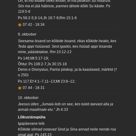
Oh, et mu elutee oleks kindel, et ma peaksin Su määrusi.
Siis ma ei jää häbisse, pannes tähele kõiki Su käske. Ps
119:5-6
Ps 56:2-5,9-14;Jh 18:7-9;Rm 15:1-6
07.42
-
18.34
9. oktoober
Seesama Issand on kõikide Issand, rikas kõikide heaks, kes
Teda appi hüüavad. Sest igaüks, kes hüüab appi Issanda
nime, päästetakse. Rm 10:12-13
Ps 148;Mt 5:17-19;
Õhtul: Ps 108:2-7;Js 30:15-18
Denis e Dionysius, Pariisi piiskop, ja ta kaaslased, märtrid (†
u 250)
Ps 117;Ef 4:1–7,11–13;Mt 23:8–12;
07.44
-
18.31
10. oktoober
Jeesus ütles: „Jumala leib on see, kes tuleb taevast alla ja
annab maailmale elu.” Jh 6:33
Lõikustänupüha
Igapäevane leib
Kõikide silmad ootavad Sind ja Sina annad neile nende roa
omal ajal. Ps 145:15