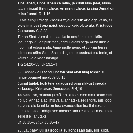
sina lähed, sinna lähen ka mina, ja kuhu sina jääd, sinna
jään minagi! Sinu rahvas on minu rahvas ja sinu Jumal on
minu Jumal.
Rt 1,16
Ei ole siin juuti ega kreeklast, ei ole siin orja ega vaba, ei
ole siin meest ega naist, sest te kõik olete üks Kristuses
Jeesuses.
Gl 3,28
Tänan Sind, Jumal, teekaaslaste eest! Lase mul käia
igaühega küllalt pikk maa, et mul oleks aega armastust ja
hoolimist edasi anda. Anna mulle aega, et võiksin teises
inimeses näha Sind. Sa oled ligimese saatnud mu teele, et
võiksid käia koos minuga.
1Kr 14,26–33; Lk 13,1–9
22. Reede
Ja Issand juhatab sind alati ning toidab su
hinge põuasel maal.
Js 58,11
Jumal täidab kõik teie vajadused oma rikkust mööda
kirkusega Kristuses Jeesuses.
Fl 4,19
Taevane Isa, märkan ja mõtlen, kuidas olen alati olnud Sinu
hoitud! Annad alati, mis vaja, annad ka seda toitu, mis toob
igavese elu ja mida on hea evangeeliumina ligimesele
edasi rääkida. Jäägu see imeline arm kestma, et miski meid
sellest ei lahutaks.
Jh 18,28–32; Lk 13,10–17
23. Laupäev
Kui sa sööd ja su kõht saab täis, siis kiida