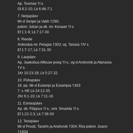
Ap. Toomas †I s.
Gl 6:2-10; Lk 6:46-7:1
7. Neljapäev
Mr-d Sergei ja Vakh †290;
pskmr. Julian ja dk. mr. Kesaari †I s.
Ef 1:1-9; Lk 7:17-30
8. Reede
Antiookia mr. Pelagia †303; vg. Taissia †IV s.
Ef 1:7-17; Lk 7:31-35
9. Laupäev
Ap. Jaakobus Alfeuse poeg †I s.; vg-d Andronik ja Atanasia
†V s.
1Kr 10:23-28; Lk 5:27-32
10. Pühapäev
16. pp. Mr-d Eulampi ja Eulampia †303
7. v. HE Lk 24:12-35.
2Kr 6:1-10; Lk 7:11-16
11. Esmaspäev
Ap. dk. Filippus †I s.; smr. Sinaiida †I s.
Ef 1:22-2:3; Lk 7:36-50
12. Teisipäev
Mr-d Proob, Tarahh ja Andronik †304; Riia pskmr. Joann
†1934