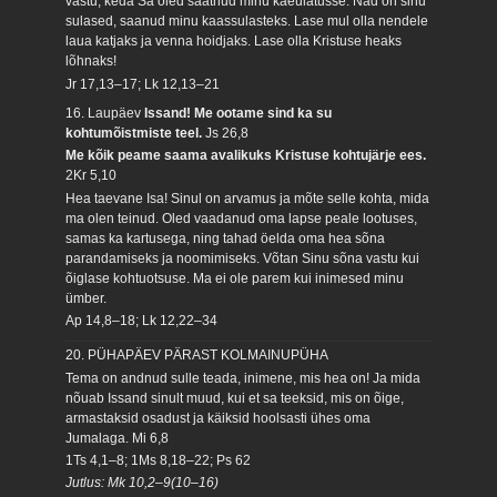
vastu, keda Sa oled saatnud minu käeulatusse. Nad on sinu
sulased, saanud minu kaassulasteks. Lase mul olla nendele
laua katjaks ja venna hoidjaks. Lase olla Kristuse heaks
lõhnaks!
Jr 17,13–17; Lk 12,13–21
16. Laupäev
Issand! Me ootame sind ka su
kohtumõistmiste teel.
Js 26,8
Me kõik peame saama avalikuks Kristuse kohtujärje ees.
2Kr 5,10
Hea taevane Isa! Sinul on arvamus ja mõte selle kohta, mida
ma olen teinud. Oled vaadanud oma lapse peale lootuses,
samas ka kartusega, ning tahad öelda oma hea sõna
parandamiseks ja noomimiseks. Võtan Sinu sõna vastu kui
õiglase kohtuotsuse. Ma ei ole parem kui inimesed minu
ümber.
Ap 14,8–18; Lk 12,22–34
20. PÜHAPÄEV PÄRAST KOLMAINUPÜHA
Tema on andnud sulle teada, inimene, mis hea on! Ja mida
nõuab Issand sinult muud, kui et sa teeksid, mis on õige,
armastaksid osadust ja käiksid hoolsasti ühes oma
Jumalaga.
Mi 6,8
1Ts 4,1–8; 1Ms 8,18–22; Ps 62
Jutlus: Mk 10,2–9(10–16)