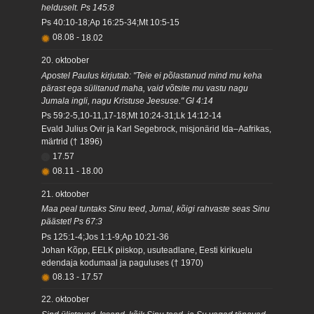
helduselt. Ps 145:8
Ps 40:10-18;Ap 16:25-34;Mt 10:5-15
08.08
-
18.02
20. oktoober
Apostel Paulus kirjutab: "Teie ei põlastanud mind mu keha
pärast ega sülitanud maha, vaid võtsite mu vastu nagu
Jumala ingli, nagu Kristuse Jeesuse." Gl 4:14
Ps 59:2-5,10-11,17-18;Mt 10:24-31;Lk 14:12-14
Evald Julius Ovir ja Karl Segebrock, misjonärid Ida–Aafrikas,
märtrid († 1896)
17.57
08.11
-
18.00
21. oktoober
Maa peal tuntaks Sinu teed, Jumal, kõigi rahvaste seas Sinu
päästet! Ps 67:3
Ps 125:1-4;Jos 1:1-9;Ap 10:21-36
Johan Kõpp, EELK piiskop, usuteadlane, Eesti kirikuelu
edendaja kodumaal ja paguluses († 1970)
08.13
-
17.57
22. oktoober