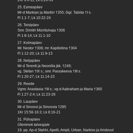
25. Esmaspäev
Mr-d Markian ja Martiiri †355; õigl. Tabiita †I s.
Fl 1:1-7; Lk 10:22-24
26. Teisipäev
Smr. Dimitri Mürritulvaja †306
Fl 1:8-14; Lk 11:1-10
27. Kolmapäev
Mr. Nestor †306; mr. Kapitoliina †304
Fl 1:12-20; Lk 11:9-13
28. Neljapäev
Mr-d Terenti ja Neonilla jkk. †249;
vg. Stefan †IX s.; smr. Paraskeeva †III s.
Fl 1:20-27; Lk 11:14-23
29. Reede
Vgmr. Anastasia †III s.; vg-d Aabraham ja Maria †360
Fl 1:27-2:4; Lk 11:23-26
30. Laupäev
Mr-d Sinoovi ja Sinoovia †285
1Kr 15:58-16:3; Lk 8:16-21
31. Pühapäev
Üleminek talveajale
19. pp. Ap-d Stahhi, Apelli, Ampli, Urban, Narkiss ja Aristovul