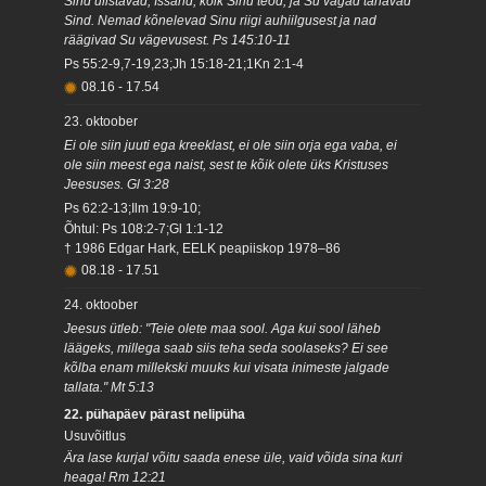
Sind ülistavad, Issand, kõik Sinu teod, ja Su vagad tänavad
Sind. Nemad kõnelevad Sinu riigi auhiilgusest ja nad
räägivad Su vägevusest. Ps 145:10-11
Ps 55:2-9,7-19,23;Jh 15:18-21;1Kn 2:1-4
08.16
-
17.54
23. oktoober
Ei ole siin juuti ega kreeklast, ei ole siin orja ega vaba, ei
ole siin meest ega naist, sest te kõik olete üks Kristuses
Jeesuses. Gl 3:28
Ps 62:2-13;Ilm 19:9-10;
Õhtul: Ps 108:2-7;Gl 1:1-12
† 1986 Edgar Hark, EELK peapiiskop 1978–86
08.18
-
17.51
24. oktoober
Jeesus ütleb: "Teie olete maa sool. Aga kui sool läheb
läägeks, millega saab siis teha seda soolaseks? Ei see
kõlba enam millekski muuks kui visata inimeste jalgade
tallata." Mt 5:13
22. pühapäev pärast nelipüha
Usuvõitlus
Ära lase kurjal võitu saada enese üle, vaid võida sina kuri
heaga! Rm 12:21