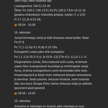
Sinu Poja, meie Issanda läbi.
Lisalugemine: Srk 51:23-30
Õhtul: Ps 108:2-7;Mt 13:51-52;Ps 108:2-7;Km 10:11-16
Ignatios Antiookiast, Antiookia piiskop, märter († u 115)
Fl 3:7-12;Jh 6:52-58;
08.04
-
18.08
18. oktoober
Jumal õnnistagu meid ja kõik ilmamaa otsad kartku Teda!
Ps 67:8
Ps 71:1-12;Ap 9:1-9;Ap 9:10-19a
Evangelist Luuka päev ehk luukapäev
Ps 1:1-3;Js 35:3–6 (v Js 43:8–13);2Tm 4:5–11;Lk 1:1–4;
Kõigeväeline Jumal, Sina kutsusid arst Luuka, et temast
saaks Sinu evangeeliumi kuulutaja ja inimhingede ravija.
Anna, et tema evangeeliumi ravim tervendaks kõik meie
hingehaigused ja teeks meie südamed ärksaks armastama
ja teenima. Seda palume Jeesuse Kristuse, meie Issanda
läbi, kes koos Sinuga Püha Vaimu ühtsuses elab ja valitseb
igavesest ajast igavesti.
08.06
-
18.05
19. oktoober
Armuline ja halastaja on Issand, pika meelega ja suur