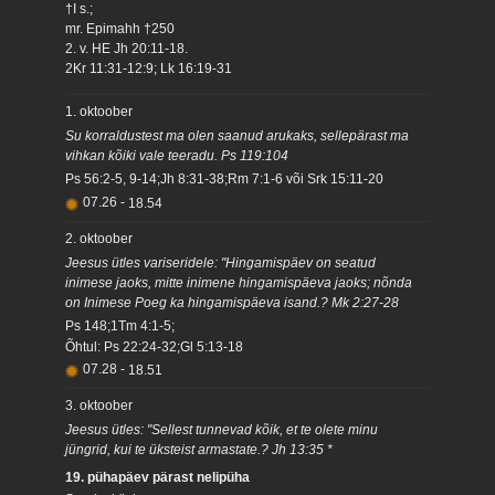
†I s.;
mr. Epimahh †250
2. v. HE Jh 20:11-18.
2Kr 11:31-12:9; Lk 16:19-31
1. oktoober
Su korraldustest ma olen saanud arukaks, sellepärast ma
vihkan kõiki vale teeradu. Ps 119:104
Ps 56:2-5, 9-14;Jh 8:31-38;Rm 7:1-6 või Srk 15:11-20
07.26
-
18.54
2. oktoober
Jeesus ütles variseridele: "Hingamispäev on seatud
inimese jaoks, mitte inimene hingamispäeva jaoks; nõnda
on Inimese Poeg ka hingamispäeva isand.? Mk 2:27-28
Ps 148;1Tm 4:1-5;
Õhtul: Ps 22:24-32;Gl 5:13-18
07.28
-
18.51
3. oktoober
Jeesus ütles: "Sellest tunnevad kõik, et te olete minu
jüngrid, kui te üksteist armastate.? Jh 13:35 *
19. pühapäev pärast nelipüha