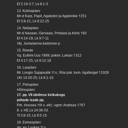
Ef 2:19-3:7; Lk 8:1-3
13. Kolmapäev
Mr-d Karp, Papil, Agatodor ja Agatonike †251
Ef 3:8-21; Lk 8:22-25
14. Neljapäev
Mr-d Nasaari, Gervaasi, Protaasi ja Kelsi †60
Ef 4:14-19; Lk 9:7-11
Vkj. Jumalaema kaitsmise p.
15. Reede
Vg. Eufiimi Uus †889; pskmr. Lukian †312
Ef 4:17-25; Lk 9:12-18
16. Laupäev
Mr. Longin Sajapealik †I s.; Riia psk. tunn. Agafangel †1928
1Kr 14:20-25; Lk 6:1-10
17. Pühapäev
Hõimupäev
17. pp. VII üleilmse kirikukogu
pühade isade pp.
Prh. Hoosea †IX s. eKr.; vgmr. Andreas †767
8. v. HE Lk 24:36-53.
Tt 3:8-15; Lk 8:5-15
18. Esmaspäev
Ap. ev. Luukas †I s.