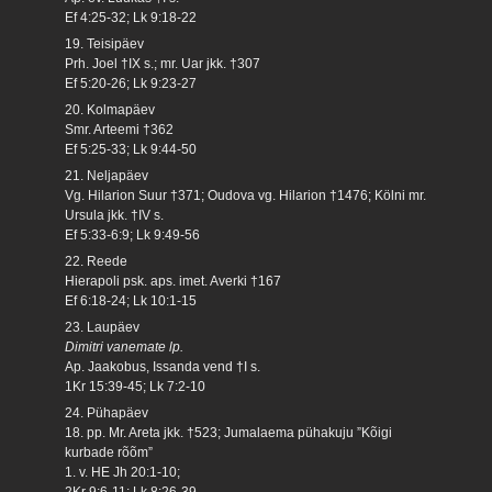
Ef 4:25-32; Lk 9:18-22
19. Teisipäev
Prh. Joel †IX s.; mr. Uar jkk. †307
Ef 5:20-26; Lk 9:23-27
20. Kolmapäev
Smr. Arteemi †362
Ef 5:25-33; Lk 9:44-50
21. Neljapäev
Vg. Hilarion Suur †371; Oudova vg. Hilarion †1476; Kölni mr.
Ursula jkk. †IV s.
Ef 5:33-6:9; Lk 9:49-56
22. Reede
Hierapoli psk. aps. imet. Averki †167
Ef 6:18-24; Lk 10:1-15
23. Laupäev
Dimitri vanemate lp.
Ap. Jaakobus, Issanda vend †I s.
1Kr 15:39-45; Lk 7:2-10
24. Pühapäev
18. pp. Mr. Areta jkk. †523; Jumalaema pühakuju ”Kõigi
kurbade rõõm”
1. v. HE Jh 20:1-10;
2Kr 9:6-11; Lk 8:26-39