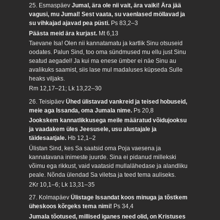
25. Esmaspäev
Jumal, ära ole nii vait, ära vaiki! Ära jää
vagusi, mu Jumal! Sest vaata, su vaenlased möllavad ja
su vihkajad ajavad pea püsti.
Ps 83,2–3
Päästa meid ära kurjast.
Mt 6,13
Taevane Isa! Olen nii kannatamatu ja kartlik Sinu otsuseid
oodates. Palun Sind, too oma sündmused mu ellu just Sinu
seatud aegadel! Ja kui ma enese ümber ei näe Sinu au
avalikuks saamist, siis lase mul madaluses küpseda Sulle
heaks viljaks.
Rm 12,17–21; Lk 13,22–30
26. Teisipäev
Ühed ülistavad vankreid ja teised hobuseid,
meie aga Issanda, oma Jumala nime.
Ps 20,8
Jookskem kannatlikkusega meile määratud võidujooksu
ja vaadakem üles Jeesusele, usu alustajale ja
täidesaatjale.
Hb 12,1–2
Ülistan Sind, kes Sa saatsid oma Poja vaesena ja
kannatavana inimeste juurde. Sina ei pidanud millekski
võimu ega rikkust, vaid vaatasid mullalähedase ja alandliku
peale. Nõnda ülendad Sa viletsa ja teed tema auliseks.
2Kr 10,1–6; Lk 13,31–35
27. Kolmapäev
Ülistage Issandat koos minuga ja tõstkem
üheskoos kõrgeks tema nimi!
Ps 34,4
Jumala tõotused, millised iganes need olid, on Kristuses