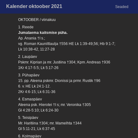
Kalender oktoober 2021
Seaded
OKTOOBER / viinakuu
1. Reede
Jumalaema kaitsmise püha.
Ap. Anania †I s.;
vg. Roman Kauniltlaulja †556 HE Lk 1:39-49,56; Hb 9:1-7;
Lk 10:38-42, 11:27-28
2. Laupäev
Pskmr. Kiprian ja mr. Justiina †304; Kpm. Andreas †936
1Kr 4:17-5:5; Lk 5:17-26
3. Pühapäev
15. pp. Ateena pskmr. Dionissi ja prmr. Rustik †96
6. v. HE Lk 24:1-12.
2Kr 4:6-15; Lk 6:31-36
4. Esmaspäev
Ateena psk. Hierotei †I s; mr. Veronika †305
Gl 4:28-5:10; Lk 6:24-30
5. Teisipäev
Mr. Haritiina †304; mr. Mamelhta †344
Gl 5:11-21; Lk 6:37-45
6. Kolmapäev