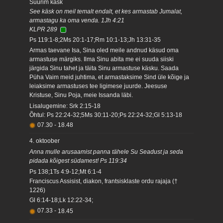
Suurim käsk
See käsk on meil temalt endalt, et kes armastab Jumalat,
armastagu ka oma venda. 1Jh 4:21
KLPR 289
Ps 119:1-8;2Ms 20:1-17;Rm 10:1-13;Jh 13:31-35
Armas taevane Isa, Sina oled meile andnud käsud oma
armastuse märgiks. Ilma Sinu abita me ei suuda siiski
järgida Sinu tahet ja täita Sinu armastuse käsku. Saada
Püha Vaim meid juhtima, et armastaksime Sind üle kõige ja
leiaksime armastuses tee ligimese juurde. Jeesuse
Kristuse, Sinu Poja, meie Issanda läbi.
Lisalugemine: Srk 2:15-18
Õhtul: Ps 22:24-32;5Ms 30:11-20;Ps 22:24-32;Gl 5:13-18
07.30
-
18.48
4. oktoober
Anna mulle arusaamist panna tähele Su Seadust ja seda
pidada kõigest südamest! Ps 119:34
Ps 138;1Ts 4:9-12;Mt 6:1-4
Franciscus Assisist, diakon, frantsisklaste ordu rajaja (†
1226)
Gl 6:14-18;Lk 12:22-34;
07.33
-
18.45