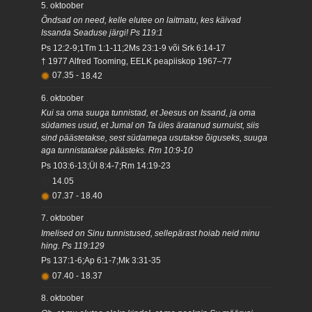
5. oktoober
Õndsad on need, kelle elutee on laitmatu, kes käivad
Issanda Seaduse järgi! Ps 119:1
Ps 12:2-9;1Tm 1:1-11;2Ms 23:1-9 või Srk 6:14-17
† 1977 Alfred Tooming, EELK peapiiskop 1967–77
07.35
-
18.42
6. oktoober
Kui sa oma suuga tunnistad, et Jeesus on Issand, ja oma
südames usud, et Jumal on Ta üles äratanud surnuist, siis
sind päästetakse, sest südamega usutakse õiguseks, suuga
aga tunnistatakse päästeks. Rm 10:9-10
Ps 103:6-13;Ül 8:4-7;Rm 14:19-23
14.05
07.37
-
18.40
7. oktoober
Imelised on Sinu tunnistused, sellepärast hoiab neid minu
hing. Ps 119:129
Ps 137:1-6;Ap 6:1-7;Mk 3:31-35
07.40
-
18.37
8. oktoober