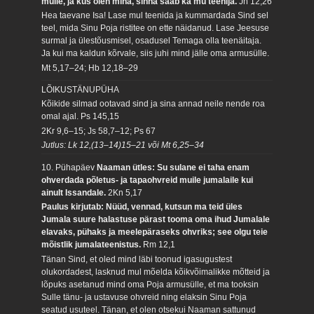
mulle, ja kus olen mina, sinna saab ka mu teenija.
Jh 12,26
Hea taevane Isa! Lase mul teenida ja kummardada Sind sel
teel, mida Sinu Poja ristitee on ette näidanud. Lase Jeesuse
surmal ja ülestõusmisel, osadusel Temaga olla teenäitaja.
Ja kui ma kaldun kõrvale, siis juhi mind jälle oma armusülle.
Mt 5,17–24; Hb 12,18–29
LÕIKUSTÄNUPÜHA
Kõikide silmad ootavad sind ja sina annad neile nende roa
omal ajal.
Ps 145,15
2Kr 9,6–15; Js 58,7–12; Ps 67
Jutlus: Lk 12,(13–14)15–21 või Mt 6,25–34
10. Pühapäev
Naaman ütles: Su sulane ei taha enam
ohverdada põletus- ja tapaohvreid muile jumalaile kui
ainult Issandale.
2Kn 5,17
Paulus kirjutab: Nüüd, vennad, kutsun ma teid üles
Jumala suure halastuse pärast tooma oma ihud Jumalale
elavaks, pühaks ja meelepäraseks ohvriks; see olgu teie
mõistlik jumalateenistus.
Rm 12,1
Tänan Sind, et oled mind läbi toonud igasugustest
olukordadest, lasknud mul mõelda kõikvõimalikke mõtteid ja
lõpuks asetanud mind oma Poja armusülle, et ma tooksin
Sulle tänu- ja ustavuse ohvreid ning elaksin Sinu Poja
seatud usuteel. Tänan, et olen otsekui Naaman sattunud