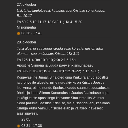
27. oktoober
Usk tuleb kuulutusest, kuulutus aga Kristuse sõna kaudu.
Rm 10:17
Ps 59:2-5,10-11,17-18;Gl 3:11;1Kr 4:15-20
Misjonipüha
08.28
-
17.41
28. oktoober
Teist alust ei saa keegi rajada selle kõrvale, mis on juba
olemas - see on Jeesus Kristus. 1Kr 3:11
Ps 125:1-4;Rm 10:9-10;2Kn 2:1,6-15a
Apostlite Siimona ja Juuda päev ehk simunapäev
Ps 89:2,6,16–18;Js 28:14–16;Ef 2:19–22;Jh 15:7–11;
Kõigeväeline Jumal, Sina oled oma Kiriku rajanud apostlite
ja prohvetite alusele, mille nurgakiviks on Kristus Jeesus
ise. Anna, et me nende õpetuse kaudu saame usuosaduses
üheks ja koos Siimon Kananaiose, Juudas Jaakobuse poja
ja kõigi teiste apostlitega kasvame Sinu templiks Vaimus.
Seda palume Jeesuse Kristuse, meie Issanda läbi, kes koos
Sinuga Püha Vaimu ühtsuses elab ja valitseb igavesest
ajast igavesti.
23.05
08.31
-
17.38