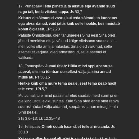
17. Pühapäev
Teda piinati ja ta alistus ega avanud suud
nagu tall, keda viiakse tappa.
Js 53,7
Kristus ei sõimanud vastu, kui teda sõimati; ta kannatas
ega ähvardanud, vaid jättis kõik selle hoolde, kes mõistab
kohut õiglaselt.
1Pt 2,23
Patuste Õnnistegija, olen tänumeeles Sinu ees! Sina oled
jätnud meeldiva elu ja võtnud kõige viletsama saatuse, et
meil võiks olla arm ja halastus. Sina oled vaikinud, selle
asemel et karjuda, oled armastanud, selle asemel et
valitseda.
18. Esmaspäev
Jumal ütleb: Hüüa mind appi ahastuse
päeval; siis ma tõmban su sellest välja ja sina annad
mulle au.
Ps 50,15
Heitke kõik oma mure tema peale, sest tema peab hoolt
teie eest.
1Pt 5,7
Mu Jumal, tule mind päästma! Elus saadab meid surm ja ei
ole kindlust tuleviku suhtes. Kuid Sina oled enne oma rahva
suurest hädast välja aidanud, seepärast tahan minagi loota
Sinu peale.
2Ts 3,6–13; Lk 12,35–48
19. Teisipäev
Ometi ootab Issand, et teile armu anda.
Js
30,18
Kui poeg alles kaugel oli, nägi isa teda ja tal hakkas hale