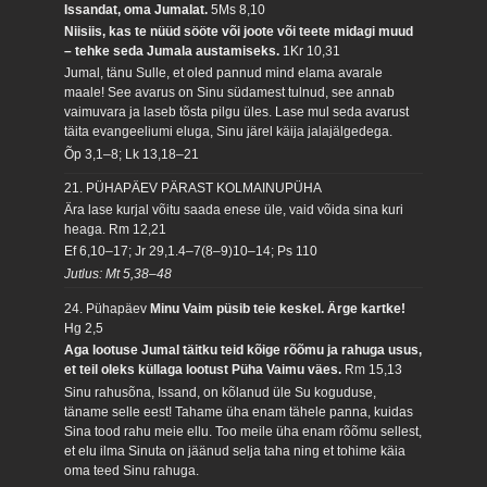
Issandat, oma Jumalat.
5Ms 8,10
Niisiis, kas te nüüd sööte või joote või teete midagi muud
– tehke seda Jumala austamiseks.
1Kr 10,31
Jumal, tänu Sulle, et oled pannud mind elama avarale
maale! See avarus on Sinu südamest tulnud, see annab
vaimuvara ja laseb tõsta pilgu üles. Lase mul seda avarust
täita evangeeliumi eluga, Sinu järel käija jalajälgedega.
Õp 3,1–8; Lk 13,18–21
21. PÜHAPÄEV PÄRAST KOLMAINUPÜHA
Ära lase kurjal võitu saada enese üle, vaid võida sina kuri
heaga.
Rm 12,21
Ef 6,10–17; Jr 29,1.4–7(8–9)10–14; Ps 110
Jutlus: Mt 5,38–48
24. Pühapäev
Minu Vaim püsib teie keskel. Ärge kartke!
Hg 2,5
Aga lootuse Jumal täitku teid kõige rõõmu ja rahuga usus,
et teil oleks küllaga lootust Püha Vaimu väes.
Rm 15,13
Sinu rahusõna, Issand, on kõlanud üle Su koguduse,
täname selle eest! Tahame üha enam tähele panna, kuidas
Sina tood rahu meie ellu. Too meile üha enam rõõmu sellest,
et elu ilma Sinuta on jäänud selja taha ning et tohime käia
oma teed Sinu rahuga.