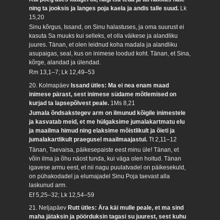
ning ta jooksis ja langes poja kaela ja andis talle suud.
Lk
15,20
Sinu kõrgus, Issand, on Sinu halastuses, ja oma suurust ei
kasuta Sa muuks kui selleks, et olla väikese ja alandliku
juures. Tänan, et olen leidnud koha madala ja alandliku
asupaigas, seal, kus on inimese loodud koht. Tänan, et Sina,
kõrge, alandad ja ülendad.
Rm 13,1–7; Lk 12,49–53
20. Kolmapäev
Issand ütles: Ma ei nea enam maad
inimese pärast, sest inimese südame mõtlemised on
kurjad ta lapsepõlvest peale.
1Ms 8,21
Jumala õndsakstegev arm on ilmunud kõigile inimestele
ja kasvatab meid, et me hülgaksime jumalakartmatu elu
ja maailma himud ning elaksime mõistlikult ja õieti ja
jumalakartlikult praegusel maailmaajastul.
Tt 2,11–12
Tänan, Taevaisa, päikesepaiste eest minu üle! Tänan, et
võin ilma ja õhu näost tunda, kui väga olen hoitud. Tänan
igavese armu eest, et nii nagu puulatvadel on päikesekuld,
on pühakodadel ja elumajadel Sinu Poja taevast alla
laskunud arm.
Ef 5,25–32; Lk 12,54–59
21. Neljapäev
Rutt ütles: Ära käi mulle peale, et ma sind
maha jätaksin ja pöörduksin tagasi su juurest, sest kuhu