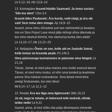
Lk 5,12–16; Hb 13,9–14
13. Kolmapäev
Issand hüüdis Saamueli. Ja tema vastas:
'Siin ma olen!'
1Sm 3,4
Issand ütles Paulusele: Ära karda, vaid räägi, ja ära ole
vait! Sest mina olen sinuga.
Ap 18,9–10
Issand, anna minu sõnadele just see valmisolek ja tasadus,
mis on Sinu Pojas! Lase mind jätta mõnigi sõna ütlemata ja
tee minu keelest tööriist, mis väsinut ja kurba üles aitab!
Lk 13,10–17; Hb 13,15–25
14. Neljapäev
Õnnis on see, kelle abi on Jaakobi Jumal,
kelle lootus on Issanda peale.
Ps 146,5
Oma püsivusega kannatustes te päästate oma hinged.
Lk
21,19
Tänan, Jumal, et oled juba maises elus mulle avanud taeva!
Tänan, et oled minu lootus, et võin oma tunded ja teadmise
panna Sinu käidud roobastesse. Sina tahad mind teha
veelgi õndsamaks, kui olen täna!
Mt 8,14–17; Lk 12,1–12
15. Reede
Ära tee liiga oma ligimesele!
3Ms 19,13
Ja nii, nagu te tahate, et inimesed teile teeksid, nõnda
tehke neile!
Lk 6,31
Issand, anna, et mul võiks olla palju tähelepanu inimeste