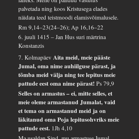
palvetada ning koos Kristusega elades
näidata teed teistmoodi elamisvõimalusele.
Rm 9,14–23(24–26); Ap 16,16–22
6. juuli 1415 – Jan Hus suri märtrina
Konstanzis
Aita meid, meie pääste
7. Kolmapäev
Jumal, oma nime auhiilguse pärast, ja
tõmba meid välja ning tee lepitus meie
pattude eest oma nime pärast!
Ps 79,9
Selles on armastus – ei, mitte selles, et
meie oleme armastanud Jumalat, vaid
et tema on armastanud meid ja on
läkitanud oma Poja lepitusohvriks meie
pattude eest.
1Jh 4,10
Ma usaldan Sind, mu armastuse Jumal,