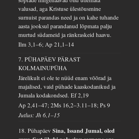
valusad, aga Kristuse ülestõusmine
surnuist parandas need ja on kahe tuhande
aasta jooksul parandanud lõpmata palju
murtud südameid ja ränkraskeid haavu.
Ilm 3,1–6; Ap 21,1–14
7. PÜHAPÄEV PÄRAST
KOLMAINUPÜHA
Järelikult ei ole te nüüd enam võõrad ja
majalised, vaid pühade kaaskodanikud ja
Jumala kodakondsed.
Ef 2,19
Ap 2,41–47; 2Ms 16,2–3.11–18; Ps 9
Jutlus: Jh 6,1–15
Sina, Issand Jumal, oled
18. Pühapäev