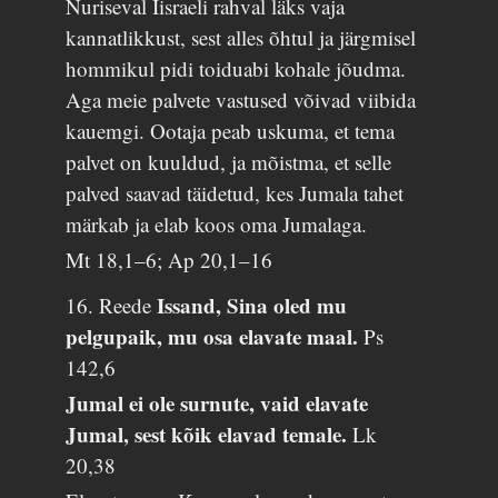
Nuriseval Iisraeli rahval läks vaja
kannatlikkust, sest alles õhtul ja järgmisel
hommikul pidi toiduabi kohale jõudma.
Aga meie palvete vastused võivad viibida
kauemgi. Ootaja peab uskuma, et tema
palvet on kuuldud, ja mõistma, et selle
palved saavad täidetud, kes Jumala tahet
märkab ja elab koos oma Jumalaga.
Mt 18,1–6; Ap 20,1–16
Issand, Sina oled mu
16. Reede
pelgupaik, mu osa elavate maal.
Ps
142,6
Jumal ei ole surnute, vaid elavate
Jumal, sest kõik elavad temale.
Lk
20,38