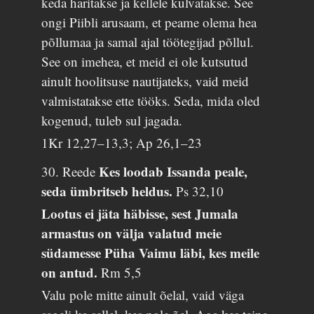
keda haritakse ja kellele külvatakse. See
ongi Piibli arusaam, et peame olema hea
põllumaa ja samal ajal töötegijad põllul.
See on imehea, et meid ei ole kutsutud
ainult hoolitsuse nautijateks, vaid meid
valmistatakse ette tööks. Seda, mida oled
kogenud, tuleb sul jagada.
1Kr 12,27–13,3; Ap 26,1–23
Kes loodab Issanda peale,
30. Reede
seda ümbritseb heldus.
Ps 32,10
Lootus ei jäta häbisse, sest Jumala
armastus on välja valatud meie
südamesse Püha Vaimu läbi, kes meile
on antud.
Rm 5,5
Valu pole mitte ainult õelal, vaid väga