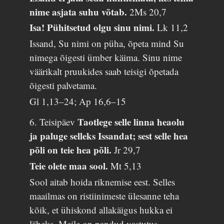
nime asjata suhu võtab.
2Ms 20,7
Isa! Pühitsetud olgu sinu nimi.
Lk 11,2
Issand, Su nimi on püha, õpeta mind Su
nimega õigesti ümber käima. Sinu nime
väärikalt pruukides saab teisigi õpetada
õigesti palvetama.
Gl 1,13–24; Ap 16,6–15
Taotlege selle linna heaolu
6. Teisipäev
ja paluge selleks Issandat; sest selle hea
põli on teie hea põli.
Jr 29,7
Teie olete maa sool.
Mt 5,13
Sool aitab hoida riknemise eest. Selles
maailmas on ristiinimeste ülesanne teha
kõik, et ühiskond allakäigus hukka ei
läheks. Meile on pandud vastutus