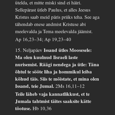
ütelda, et mitte miski sind ei häiri.
Sellepärast ütleb Paulus, et alles Jeesus
Kristus saab meid päris priiks teha. See aga
tähendab enese andmist Kristuse abi
meelevalda ja Tema meelevalda jäämist.
Ap 16,23–34; Ap 19,23–40
Issand ütles Moosesele:
15. Neljapäev
Ma olen kuulnud Iisraeli laste
nurisemist. Räägi nendega ja ütle: Täna
õhtul te sööte liha ja hommikul leiba
kõhud täis. Siis te mõistate, et mina olen
Issand, teie Jumal.
2Ms 16,11–12
Teile läheb vaja kannatlikkust, et te
Jumala tahtmist täites saaksite kätte
tõotuse.
Hb 10,36