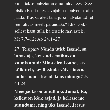
kutsutakse palvetama oma rahva eest. See
pisike Eesti rahvas vajab eestpalvet, et alles
jääda. Kas sa oled täna juba palvetanud, et
see rahvas meelt parandaks? Ehk võiks
sellest kasu tulla ka teistele rahvastele.
Mt 7,7–12; Ap 24,1–27
Nõnda ütleb Issand, su
27. Teisipäev
lunastaja, kes sind emaihus on
valmistanud: Mina olen Issand, kes
kõik teeb, kes üksinda võlvis taeva,
laotas maa – kes oli koos minuga?
Js
44,24
Meie jaoks on ainult üks Jumal, Isa,
kellest on kõik asjad, ja kellesse me
suundume, ning üks Issand, Jeesus