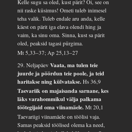
Kelle sugu sa oled, kust pärit? Oi, see on
nii raske küsimus! Ometi tuleb inimesel
teha valik. Tuleb endale aru anda, kelle
käest on pärit iga elava olendi hing ja
vaim, ka sinu oma. Sinna, kust sa pärit
oled, peaksid tagasi pürgima.
Mt 5,33–37; Ap 25,13–27
Vaata, ma tulen teie
29. Neljapäev
juurde ja pöördun teie poole, ja teid
haritakse ning külvatakse.
Hs 36,9
Taevariik on majaisanda sarnane, kes
läks varahommikul välja palkama
töötegijaid oma viinamäele.
Mt 20,1
Taevariigi viinamäele on töölisi vaja.
Samas peaksid töölised olema ka need,