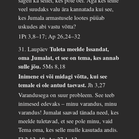
sageli ka sellel, kes pole õel. Aga kes teine
veel suudaks valu ära kannatada kui see,
kes Jumala armastusele lootes püüab
uskudes abi vastu võtta?
1Pt 3,8–17; Ap 26,24–32
Tuleta meelde Issandat,
31. Laupäev
oma Jumalat, et see on tema, kes annab
sulle jõu.
5Ms 8,18
Inimene ei või midagi võtta, kui see
temale ei ole antud taevast.
Jh 3,27
Varandusega on suur probleem. See teeb
inimesed edevaks – minu varandus, minu
varandus! Jumalat saavad tänada need, kes
meelde tuletavad, et see pole minu, vaid
Tema oma, kes selle mulle kasutada andis.