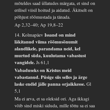
mõteldes saad üllatudes märgata, et sind on
erilisel viisil hoitud ja aidatud. Äkitselt on
põhjust rõõmustada ja tänada.
Ap 2,32–40; Ap 19,8–22
Issand on mind
14. Kolmapäev
läkitanud viima rõõmusõnumit
alandlikele, parandama neid, kel
murtud süda, kuulutama vabastust
vangidele.
Js 61,1
Vabaduseks on Kristus meid
vabastanud. Püsige siis selles ja ärge
laske endid jälle panna orjaikkesse.
Gl
5,1
Ma ei arva, et sa oleksid ori. Aga ikkagi
võib sind miski siduda, mille tõttu sa ei saa