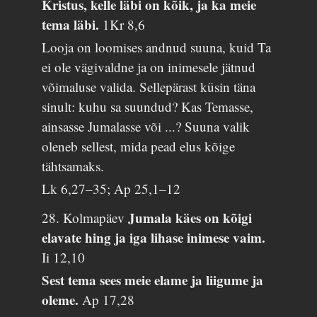
Kristus, kelle läbi on kõik, ja ka meie
tema läbi.
1Kr 8,6
Looja on loomises andnud suuna, kuid Ta
ei ole vägivaldne ja on inimesele jätnud
võimaluse valida. Sellepärast küsin täna
sinult: kuhu sa suundud? Kas Temasse,
ainsasse Jumalasse või ...? Suuna valik
oleneb sellest, mida pead elus kõige
tähtsamaks.
Lk 6,27–35; Ap 25,1–12
Jumala käes on kõigi
28. Kolmapäev
elavate hing ja iga lihase inimese vaim.
Ii 12,10
Sest tema sees meie elame ja liigume ja
oleme.
Ap 17,28