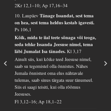
2Kr 12,1–10; Ap 17,16–34
Tänage Issandat, sest tema
10. Laupäev
on hea, sest tema heldus kestab igavesti.
Ps 106,1
Kõik, mida te iial teete sõnaga või teoga,
seda tehke Issanda Jeesuse nimel, tema
läbi Jumalat Isa tänades.
Kl 3,17
Ainult siis, kui kõike teed Jeesuse nimel,
saab su tegemistel olla õnnistus. Nähes
Jumala õnnistust oma elus nähtavale
tulemas, saab sinus tärgata suur tänumeel.
Siis ei saagi teisiti, kui olla rõõmus
Jeesuses.
Fl 3,12–16; Ap 18,1–22