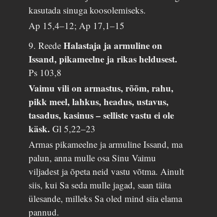
kasutada sinuga koosolemiseks.
Ap 15,4–12; Ap 17,1–15
Halastaja ja armuline on
9. Reede
Issand, pikameelne ja rikas heldusest.
Ps 103,8
Vaimu vili on armastus, rõõm, rahu,
pikk meel, lahkus, headus, ustavus,
tasadus, kasinus – selliste vastu ei ole
käsk.
Gl 5,22–23
Armas pikameelne ja armuline Issand, ma
palun, anna mulle osa Sinu Vaimu
viljadest ja õpeta neid vastu võtma. Ainult
siis, kui Sa seda mulle jagad, saan täita
ülesande, milleks Sa oled mind siia elama
pannud.