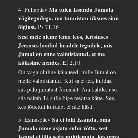
Ma tulen Issanda Jumala
4. Pühapäev
vägitegudega, ma tunnistan üksnes sinu
õiglust.
Ps 71,16
Sest meie oleme tema teos, Kristuses
Jeesuses loodud headele tegudele, mis
Jumal on enne valmistanud, et me
käiksime nendes.
Ef 2,10
On väga oluline käia teed, mille Jumal on
meile valmistanud. Kui sa ei tea, kuidas,
siis palu juhatust Jumalalt. Ära kahtle, usu,
siis näitab Ta sulle õige teeotsa kätte. See,
kes jõuetult kurdab, ei näe hästi.
Sa ei tohi Issanda, oma
5. Esmaspäev
Jumala nime asjata suhu võtta, sest
Issand ei jäta seda nuhtlemata, kes tema