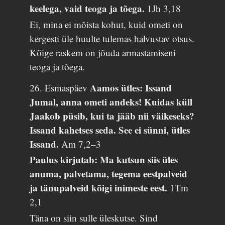
keelega, vaid teoga ja tõega.
1Jh 3,18
Ei, mina ei mõista kohut, kuid ometi on
kergesti üle huulte tulemas halvustav otsus.
Kõige raskem on jõuda armastamiseni
teoga ja tõega.
Aamos ütles: Issand
26. Esmaspäev
Jumal, anna ometi andeks! Kuidas küll
Jaakob püsib, kui ta jääb nii väikeseks?
Issand kahetses seda. See ei sünni, ütles
Issand.
Am 7,2–3
Paulus kirjutab: Ma kutsun siis üles
anuma, palvetama, tegema eestpalveid
ja tänupalveid kõigi inimeste eest.
1Tm
2,1
Täna on siin sulle üleskutse. Sind