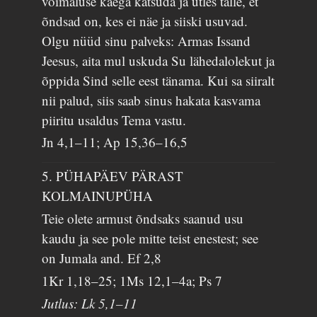
võimaluse käega katsuda ja ütles talle, et
õndsad on, kes ei näe ja siiski usuvad.
Olgu nüüd sinu palveks: Armas Issand
Jeesus, aita mul uskuda Su lähedalolekut ja
õppida Sind selle eest tänama. Kui sa siiralt
nii palud, siis saab sinus hakata kasvama
piiritu usaldus Tema vastu.
Jn 4,1–11; Ap 15,36–16,5
5. PÜHAPÄEV PÄRAST
KOLMAINUPÜHA
Teie olete armust õndsaks saanud usu
kaudu ja see pole mitte teist enestest; see
on Jumala and.
Ef 2,8
1Kr 1,18–25; 1Ms 12,1–4a; Ps 7
Jutlus: Lk 5,1–11