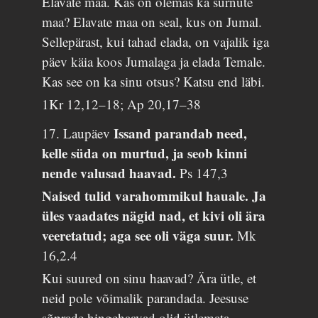
Elavate maa. Kas on olemas ka surnute
maa? Elavate maa on seal, kus on Jumal.
Sellepärast, kui tahad elada, on vajalik iga
päev käia koos Jumalaga ja elada Temale.
Kas see on ka sinu otsus? Katsu end läbi.
1Kr 12,12–18; Ap 20,17–38
Issand parandab need,
17. Laupäev
kelle süda on murtud, ja seob kinni
nende valusad haavad.
Ps 147,3
Naised tulid varahommikul hauale. Ja
üles vaadates nägid nad, et kivi oli ära
veeretatud; aga see oli väga suur.
Mk
16,2.4
Kui suured on sinu haavad? Ära ütle, et
neid pole võimalik parandada. Jeesuse
sõprade hingehaavad olid ütlemata