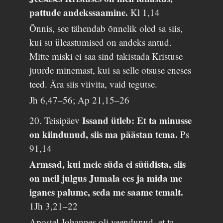
pattude andekssaamine.
Kl 1,14
Õnnis, see tähendab õnnelik oled sa siis,
kui su üleastumised on andeks antud.
Mitte miski ei saa sind takistada Kristuse
juurde minemast, kui sa selle otsuse eneses
teed. Ära siis viivita, vaid tegutse.
Jh 6,47–56; Ap 21,15–26
Issand ütleb: Et ta minusse
20. Teisipäev
on kiindunud, siis ma päästan tema.
Ps
91,14
Armsad, kui meie süda ei süüdista, siis
on meil julgus Jumala ees ja mida me
iganes palume, seda me saame temalt.
1Jh 3,21–22
Apostel Johannes oli veendunud, et ta