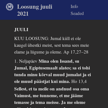
Loosung juuli
Info
2021
Seaded
JUULI
KUU LOOSUNG: Jumal küll ei ole
kaugel ühestki meist, sest tema sees meie
elame ja liigume ja oleme.
Ap 17,27–28
Mina olen Issand, su
1. Neljapäev
Jumal, Egiptusemaalt alates; sa ei tohi
tunda minu kõrval muud jumalat ja ei
ole muud päästjat kui mina.
Ho 13,4
Sellest, et ta meile on andnud osa oma
Vaimust, me tunneme, et me jääme
temasse ja tema meisse. Ja me oleme