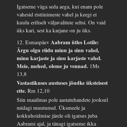
Igatseme väga seda aega, kui enam pole
vahesid ristiinimeste vahel ja keegi ei
kuulu eriliselt väljavalitute seltsi. On vaid
üks kari, sest ka karjane on ju üks.
Aabram ütles Lotile:
12. Esmaspäev
Ärgu olgu riidu minu ja sinu vahel,
minu karjaste ja sinu karjaste vahel.
Meie, mehed, oleme ju vennad.
1Ms
13,8
Vastastikuses austuses jõudke üksteisest
ette.
Rm 12,10
Siin maailmas pole aastatuhandete jooksul
midagi muutunud. Üksmeele ja
kokkuhoidmise järele oli igatsus juba
Aabrami ajal, ja tänagi igatseme ikka