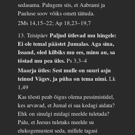
sedasama. Palugem siis, et Aabrami ja
Pauluse soov võiks ometi täituda.
2Ms 14,15–22; Ap 18,23–19,7
Paljud ütlevad mu hingele:
13. Teisipäev
Ei ole temal päästet Jumalas. Aga sina,
Issand, oled kilbiks mu ees, minu au, sa
tõstad mu pea üles.
Ps 3,3–4
Maarja ütles: Sest mulle on suuri asju
teinud Vägev, ja püha on tema nimi.
Lk
1,49
Kas tõesti peab õigus olema pessimistidel,
kes arvavad, et Jumal ei saa kedagi aidata?
Ehk on sinulgi midagi meelde tuletada?
Palu, et Jeesus tuletaks meelde su
elukogemustest seda, millele tagasi