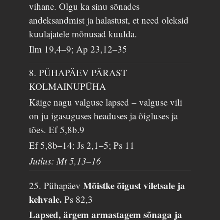
vihane. Olgu ka sinu sõnades
andeksandmist ja halastust, et need oleksid
kuulajatele mõnusad kuulda.
Ilm 19,4–9; Ap 23,12–35
8. PÜHAPÄEV PÄRAST
KOLMAINUPÜHA
Käige nagu valguse lapsed – valguse vili
on ju igasuguses headuses ja õigluses ja
tões.
Ef 5,8b.9
Ef 5,8b–14; Js 2,1–5; Ps 11
Jutlus: Mt 5,13–16
Mõistke õigust viletsale ja
25. Pühapäev
kehvale.
Ps 82,3
Lapsed, ärgem armastagem sõnaga ja