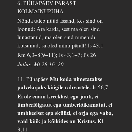
6. PÜHAPÄEV PÄRAST
KOLMAINUPÜHA
Nõnda ütleb nüüd Issand, kes sind on
loonud: Ära karda, sest ma olen sind
lunastanud, ma olen sind nimepidi
kutsunud, sa oled minu päralt!
Js 43,1
Rm 6,3–8(9–11); Js 43,1–7; Ps 26
Jutlus: Mt 28,16–20
Mu koda nimetatakse
11. Pühapäev
palvekojaks kõigile rahvastele.
Js 56,7
Ei ole enam kreeklast ega juuti, ei
ümberlõigatut ega ümberlõikamatut, ei
umbkeelset ega sküüti, ei orja ega vaba,
vaid kõik ja kõikides on Kristus.
Kl
3,11