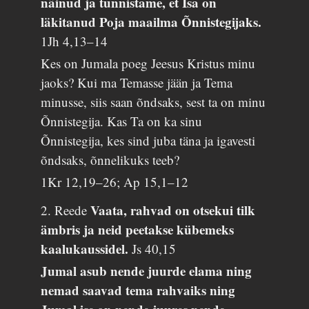
näinud ja tunnistame, et Isa on
läkitanud Poja maailma Õnnistegijaks.
1Jh 4,13–14
Kes on Jumala poeg Jeesus Kristus minu
jaoks? Kui ma Temasse jään ja Tema
minusse, siis saan õndsaks, sest ta on minu
Õnnistegija. Kas Ta on ka sinu
Õnnistegija, kes sind juba täna ja igavesti
õndsaks, õnnelikuks teeb?
1Kr 12,19–26; Ap 15,1–12
Vaata, rahvad on otsekui tilk
2. Reede
ämbris ja neid peetakse kübemeks
kaalukaussidel.
Js 40,15
Jumal asub nende juurde elama ning
nemad saavad tema rahvaiks ning