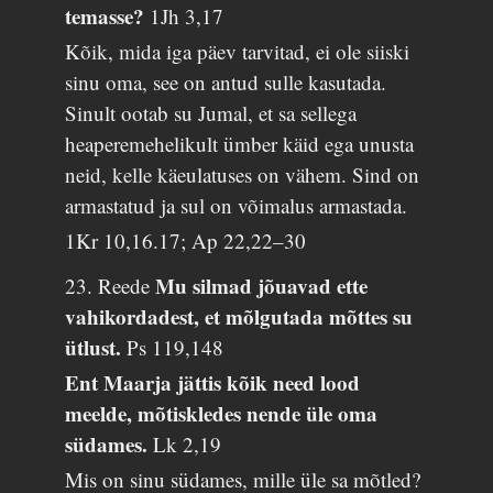
temasse?
1Jh 3,17
Kõik, mida iga päev tarvitad, ei ole siiski
sinu oma, see on antud sulle kasutada.
Sinult ootab su Jumal, et sa sellega
heaperemehelikult ümber käid ega unusta
neid, kelle käeulatuses on vähem. Sind on
armastatud ja sul on võimalus armastada.
1Kr 10,16.17; Ap 22,22–30
Mu silmad jõuavad ette
23. Reede
vahikordadest, et mõlgutada mõttes su
ütlust.
Ps 119,148
Ent Maarja jättis kõik need lood
meelde, mõtiskledes nende üle oma
südames.
Lk 2,19
Mis on sinu südames, mille üle sa mõtled?