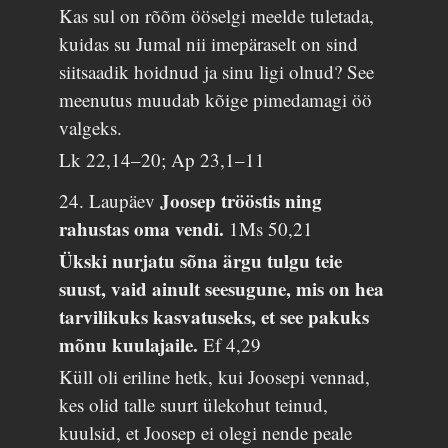
Kas sul on rõõm ööselgi meelde tuletada,
kuidas su Jumal nii imepäraselt on sind
siitsaadik hoidnud ja sinu ligi olnud? See
meenutus muudab kõige pimedamagi öö
valgeks.
Lk 22,14–20; Ap 23,1–11
Joosep trööstis ning
24. Laupäev
rahustas oma vendi.
1Ms 50,21
Ükski nurjatu sõna ärgu tulgu teie
suust, vaid ainult seesugune, mis on hea
tarvilikuks kasvatuseks, et see pakuks
mõnu kuulajaile.
Ef 4,29
Küll oli eriline hetk, kui Joosepi vennad,
kes olid talle suurt ülekohut teinud,
kuulsid, et Joosep ei olegi nende peale