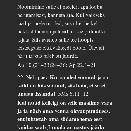
Noomimine sulle ei meeldi, aga loobu
perutamisest, kannata ära. Kui vaikseks
jääd ja järele mõtled, siis ühel hetkel
hakkad tänama ja leiad, et see polnudki
asjata. Siis avaneb sulle tee hoopis
teistsuguse elukvaliteedi poole. Ülevalt
pärit tarkus tuleb su juurde.
Ap 10,(21–23)24–36; Ap 22,1–21
Kui sa oled söönud ja su
22. Neljapäev
kõht on täis saanud, siis hoia, et sa ei
unusta Issandat.
5Ms 6,11–12
Kui nüüd kellelgi on selle maailma vara
ja ta näeb oma venna olevat puuduses,
ent lukustab oma südame tema eest –
kuidas saab Jumala armastus jääda