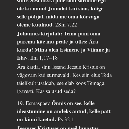
suur. Sest ükski pole sinu sarnane ega
ole ka muud Jumalat kui sina, kõige
selle põhjal, mida me oma kõrvaga
oleme kuulnud.
2Sm 7,22
Johannes kirjutab: Tema pani oma
parema käe mu peale ja ütles: Ära
karda! Mina olen Esimene ja Viimne ja
Elav.
Ilm 1,17–18
Ära karda, sinu Issand Jeesus Kristus on
vägevam kui surmavald. Kes siin elus Teda
täielikult usaldab, see elab koos Temaga
igavesti. Kas sa usud seda?
Õnnis on see, kelle
19. Esmaspäev
üleastumine on andeks antud, kelle patt
on kinni kaetud.
Ps 32,1
Jeesuses Kristuses on meil lunastus,