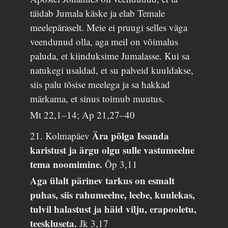
täidab Jumala käske ja elab Temale
meelepäraselt. Meie ei pruugi selles väga
veendunud olla, aga meil on võimalus
paluda, et kiinduksime Jumalasse. Kui sa
natukegi usaldad, et su palveid kuuldakse,
siis palu tõsise meelega ja sa hakkad
märkama, et sinus toimub muutus.
Mt 22,1–14; Ap 21,27–40
Ära põlga Issanda
21. Kolmapäev
karistust ja ärgu olgu sulle vastumeelne
tema noomimine.
Õp 3,11
Aga ülalt pärinev tarkus on esmalt
puhas, siis rahumeelne, leebe, kuulekas,
tulvil halastust ja häid vilju, erapooletu,
teeskluseta.
Jk 3,17