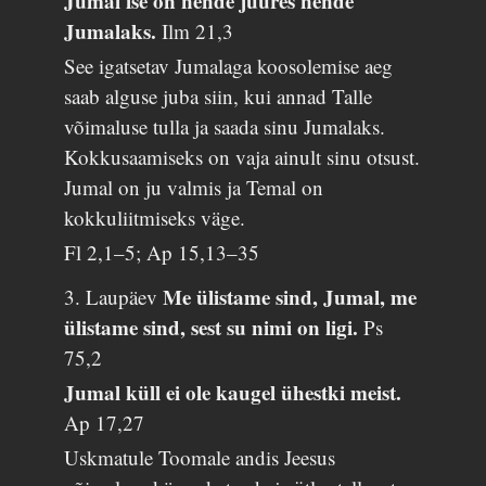
Jumal ise on nende juures nende
Jumalaks.
Ilm 21,3
See igatsetav Jumalaga koosolemise aeg
saab alguse juba siin, kui annad Talle
võimaluse tulla ja saada sinu Jumalaks.
Kokkusaamiseks on vaja ainult sinu otsust.
Jumal on ju valmis ja Temal on
kokkuliitmiseks väge.
Fl 2,1–5; Ap 15,13–35
Me ülistame sind, Jumal, me
3. Laupäev
ülistame sind, sest su nimi on ligi.
Ps
75,2
Jumal küll ei ole kaugel ühestki meist.
Ap 17,27
Uskmatule Toomale andis Jeesus