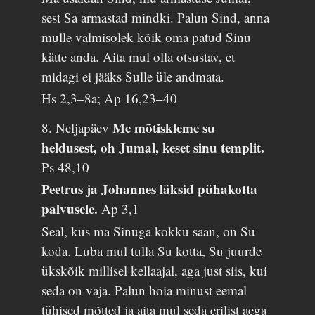
sest Sa armastad mindki. Palun Sind, anna
mulle valmisolek kõik oma patud Sinu
kätte anda. Aita mul olla otsustav, et
midagi ei jääks Sulle üle andmata.
Hs 2,3–8a; Ap 16,23–40
Me mõtiskleme su
8. Neljapäev
heldusest, oh Jumal, keset sinu templit.
Ps 48,10
Peetrus ja Johannes läksid pühakotta
palvusele.
Ap 3,1
Seal, kus ma Sinuga kokku saan, on Su
koda. Luba mul tulla Su kotta, Su juurde
ükskõik millisel kellaajal, aga just siis, kui
seda on vaja. Palun hoia minust eemal
tühised mõtted ja aita mul seda erilist aega