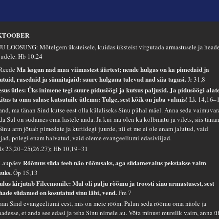
KTOOBER
U LOOSUNG: Mõtelgem üksteisele, kuidas üksteist virgutada armastusele ja head
gudele.
Hb 10,24
Ma kogun nad maa viimastest äärtest; nende hulgas on ka pimedaid ja
 Reede
lutuid, rasedaid ja sünnitajaid: suure hulgana tulevad nad siia tagasi.
Jr 31,8
esus ütles: Üks inimene tegi suure pidusöögi ja kutsus paljusid. Ja pidusöögi alat
kitas ta oma sulase kutsutuile ütlema: Tulge, sest kõik on juba valmis!
Lk 14,16–
sand, ma tänan Sind kutse eest olla külaliseks Sinu pühal mäel. Anna seda vaimuvar
da Sul on südames oma lastele anda. Ja kui ma olen ka kõlbmatu ja vilets, siis tänan
 Sinu arm jõuab pimedate ja kurtidegi juurde, nii et me ei ole enam jalutud, vaid
ijad, polegi enam halvatud, vaid oleme evangeeliumi edasiviijad.
s 23,20–25(26.27); Hb 10,19–31
Rõõmus süda teeb näo rõõmsaks, aga südamevalus pekstakse vaim
 Laupäev
suks.
Õp 15,13
ulus kirjutab Fileemonile: Mul oli palju rõõmu ja troosti sinu armastusest, sest
hade südamed on kosutatud sinu läbi, vend.
Fm 7
nan Sind evangeeliumi eest, mis on meie rõõm. Palun seda rõõmu oma näole ja
nadesse, et anda see edasi ja teha Sinu nimele au. Võta minust murelik vaim, anna ü