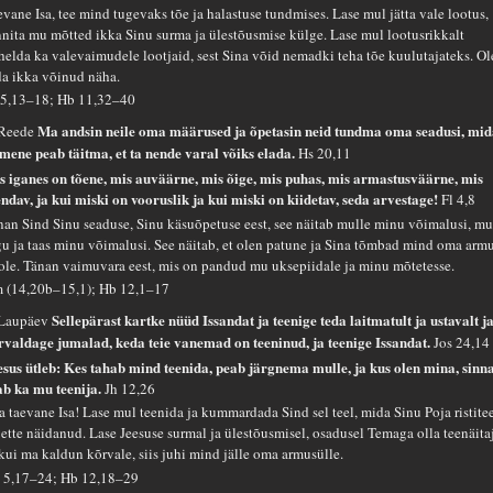
evane Isa, tee mind tugevaks tõe ja halastuse tundmises. Lase mul jätta vale lootus,
nnita mu mõtted ikka Sinu surma ja ülestõusmise külge. Lase mul lootusrikkalt
helda ka valevaimudele lootjaid, sest Sina võid nemadki teha tõe kuulutajateks. O
da ikka võinud näha.
 5,13–18; Hb 11,32–40
Ma andsin neile oma määrused ja õpetasin neid tundma oma seadusi, mi
 Reede
imene peab täitma, et ta nende varal võiks elada.
Hs 20,11
s iganes on tõene, mis auväärne, mis õige, mis puhas, mis armastusväärne, mis
endav, ja kui miski on vooruslik ja kui miski on kiidetav, seda arvestage!
Fl 4,8
nan Sind Sinu seaduse, Sinu käsuõpetuse eest, see näitab mulle minu võimalusi, m
gu ja taas minu võimalusi. See näitab, et olen patune ja Sina tõmbad mind oma arm
ole. Tänan vaimuvara eest, mis on pandud mu uksepiidale ja minu mõtetesse.
 (14,20b–15,1); Hb 12,1–17
Sellepärast kartke nüüd Issandat ja teenige teda laitmatult ja ustavalt j
 Laupäev
rvaldage jumalad, keda teie vanemad on teeninud, ja teenige Issandat.
Jos 24,14
esus ütleb: Kes tahab mind teenida, peab järgnema mulle, ja kus olen mina, sinn
ab ka mu teenija.
Jh 12,26
a taevane Isa! Lase mul teenida ja kummardada Sind sel teel, mida Sinu Poja ristite
 ette näidanud. Lase Jeesuse surmal ja ülestõusmisel, osadusel Temaga olla teenäita
 kui ma kaldun kõrvale, siis juhi mind jälle oma armusülle.
 5,17–24; Hb 12,18–29