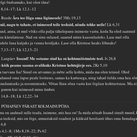
elgi õndsamaks, kui olen täna!
 8,14–17; Lk 12,1–12
Ära tee liiga oma ligimesele!
. Reede
3Ms 19,13
nii, nagu te tahate, et inimesed teile teeksid, nõnda tehke neile!
Lk 6,31
sand, anna, et mul võiks olla palju tähelepanu inimeste vastu, keda Sa oled saatnud
nu käeulatusse. Nad on sinu sulased, saanud minu kaassulasteks. Lase mul olla
ndele laua katjaks ja venna hoidjaks. Lase olla Kristuse heaks lõhnaks!
 17,13–17; Lk 12,13–21
Issand! Me ootame sind ka su kohtumõistmiste teel.
. Laupäev
Js 26,8
 kõik peame saama avalikuks Kristuse kohtujärje ees.
2Kr 5,10
a taevane Isa! Sinul on arvamus ja mõte selle kohta, mida ma olen teinud. Oled
adanud oma lapse peale lootuses, samas ka kartusega, ning tahad öelda oma hea sõ
randamiseks ja noomimiseks. Võtan Sinu sõna vastu kui õiglase kohtuotsuse. Ma ei
e parem kui inimesed minu ümber.
 14,8–18; Lk 12,22–34
. PÜHAPÄEV PÄRAST KOLMAINUPÜHA
ma on andnud sulle teada, inimene, mis hea on! Ja mida nõuab Issand sinult muud, 
 sa teeksid, mis on õige, armastaksid osadust ja käiksid hoolsasti ühes oma Jumalaga
 6,8
s 4,1–8; 1Ms 8,18–22; Ps 62