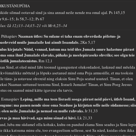
ÕIKUSTÄNUPÜHA
ikide silmad ootavad sind ja sina annad neile nende roa omal ajal.
Ps 145,15
r 9,6–15; Js 58,7–12; Ps 67
tlus: Lk 12,(13–14)15–21 või Mt 6,25–34
Naaman ütles: Su sulane ei taha enam ohverdada põletus- ja
. Pühapäev
paohvreid muile jumalaile kui ainult Issandale.
2Kn 5,17
ulus kirjutab: Nüüd, vennad, kutsun ma teid üles Jumala suure halastuse pärast
oma oma ihud Jumalale elavaks, pühaks ja meelepäraseks ohvriks; see olgu teie
istlik jumalateenistus.
Rm 12,1
nan Sind, et oled mind läbi toonud igasugustest olukordadest, lasknud mul mõelda
ikvõimalikke mõtteid ja lõpuks asetanud mind oma Poja armusülle, et ma tooksin
lle tänu- ja ustavuse ohvreid ning elaksin Sinu Poja seatud usuteel. Tänan, et olen
sekui Naaman sattunud teenima Sind, Iisraeli Jumalat! Tänan, et Sinu Poeg Jeesus
istus on saanud mind kätte igavese elu tarvis.
Leping, mille ma teen Iisraeli sooga pärast neid päevi, ütleb Issand,
. Esmaspäev
isugune: ma panen nende sisse oma Seaduse ja kirjutan selle neile südamesse; sii
 olen neile Jumalaks ja nemad on mulle rahvaks.
Jr 31,33
evas ja maa hävivad, aga minu sõnad ei hävi.
Lk 21,33
sand, luba mu südamel olla kohaks, kuhu on pandud elama Sinu seadus ja Sinu lepi
le ikka katsuma minu elu, too evangeelium sellesse, sest Sa näed, kuidas olen ikka
sinud, Sinu lepingust ja seadusest kaugemale läinud. Näita, et Sinu evangeelium o