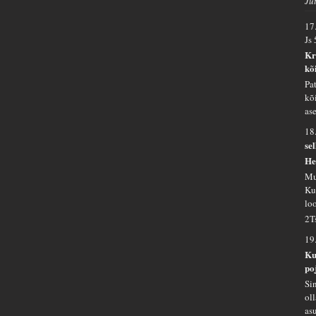
Ju
17
Js 
Kr
kõ
Pa
kõi
ase
18
se
He
Mu
Ku
lo
2T
19
Ku
po
Si
ol
as