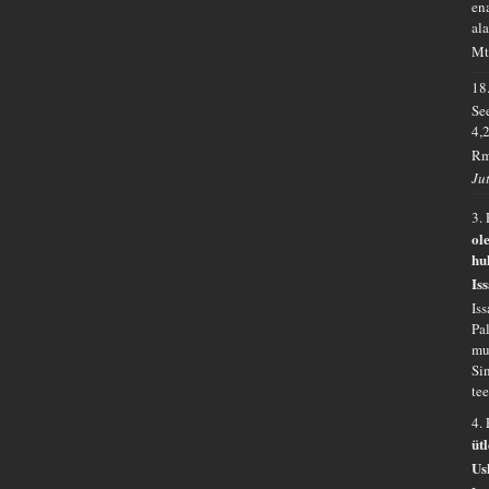
en
al
Mt
18
Se
4,
Rm
Ju
3.
ol
hu
Is
Iss
Pa
mu
Si
tee
4.
üt
Us