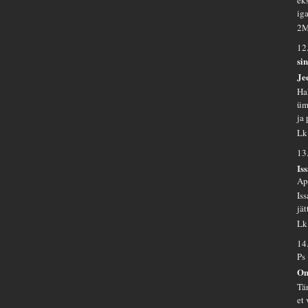
ig
2M
12
si
Je
Ha
üm
ja
Lk
13
Is
Ap
Is
jät
Lk
14
Ps
Om
Tä
et