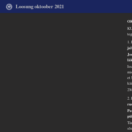
Loosung oktoober 2021
O
KU
te
1.
ja
Je
lä
Is
mi
et
kä
2M
2.
ru
Pa
pü
Tä
sõ