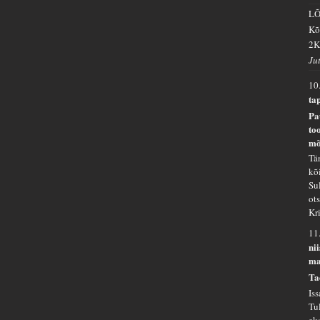
L
Kõ
2K
Ju
10
ta
Pa
to
mõ
Tä
kõ
Su
ot
Kr
11
ni
ma
Ta
Is
Tu
ek