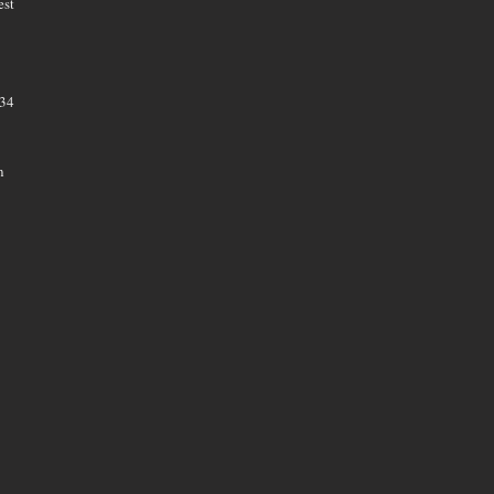
est
,34
n