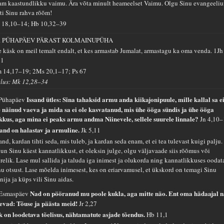
am kaastundlikku vaimu. Ära võta minult heameelset Vaimu. Olgu Sinu evangeeli
ati Sinu rahva rõõm!
 18,10–14; Hb 10,32–39
. PÜHAPÄEV PÄRAST KOLMAINUPÜHA
e käsk on meil temalt endalt, et kes armastab Jumalat, armastagu ka oma venda.
1Jh
21
 14,17–19; 2Ms 20,1–17; Ps 67
tlus: Mk 12,28–34
Issand ütles: Sina tahaksid armu anda kiikajonipuule, mille kallal sa e
 Pühapäev
e näinud vaeva ja mida sa ei ole kasvatanud, mis ühe ööga sündis ja ühe ööga
kkus, aga mina ei peaks armu andma Niinevele, sellele suurele linnale?
Jn 4,10
sand on halastav ja armuline.
Jk 5,11
and, kardan tihti seda, mis tuleb, ja kardan seda enam, et ei tea tulevast kuigi palju.
lun Sinu käest kannatlikkust, et oleksin julge, olgu väljavaade siis rõõmus või
relik. Lase mul sallida ja taluda iga inimest ja olukorda ning kannatlikkuses oodat
nu otsust. Lase mõelda inimesest, kes on eriarvamusel, et ükskord on temagi Sinu
nija ja küps vili Sinu aidas.
Nad on pööranud mu poole kukla, aga mitte näo. Ent oma hädaajal 
 Esmaspäev
levad: Tõuse ja päästa meid!
Jr 2,27
k on loodetava tõelisus, nähtamatute asjade tõendus.
Hb 11,1