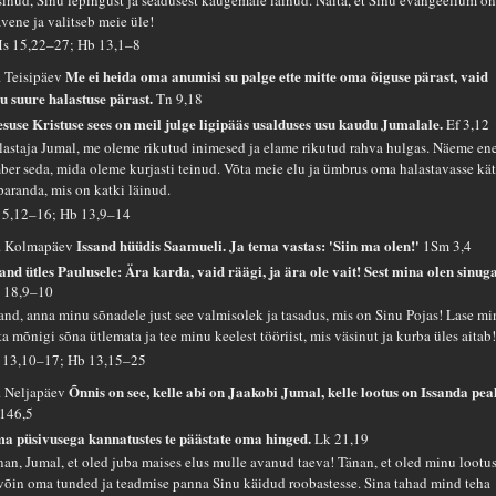
avene ja valitseb meie üle!
s 15,22–27; Hb 13,1–8
Me ei heida oma anumisi su palge ette mitte oma õiguse pärast, vaid
. Teisipäev
nu suure halastuse pärast.
Tn 9,18
esuse Kristuse sees on meil julge ligipääs usalduses usu kaudu Jumalale.
Ef 3,12
lastaja Jumal, me oleme rikutud inimesed ja elame rikutud rahva hulgas. Näeme en
ber seda, mida oleme kurjasti teinud. Võta meie elu ja ümbrus oma halastavasse kät
 paranda, mis on katki läinud.
 5,12–16; Hb 13,9–14
Issand hüüdis Saamueli. Ja tema vastas: 'Siin ma olen!'
. Kolmapäev
1Sm 3,4
sand ütles Paulusele: Ära karda, vaid räägi, ja ära ole vait! Sest mina olen sinuga
 18,9–10
sand, anna minu sõnadele just see valmisolek ja tasadus, mis on Sinu Pojas! Lase m
ta mõnigi sõna ütlemata ja tee minu keelest tööriist, mis väsinut ja kurba üles aitab
 13,10–17; Hb 13,15–25
Õnnis on see, kelle abi on Jaakobi Jumal, kelle lootus on Issanda pea
. Neljapäev
 146,5
a püsivusega kannatustes te päästate oma hinged.
Lk 21,19
nan, Jumal, et oled juba maises elus mulle avanud taeva! Tänan, et oled minu lootus
 võin oma tunded ja teadmise panna Sinu käidud roobastesse. Sina tahad mind teha