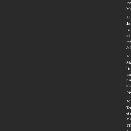
ve
Mt
15
Ja 
Is
mi
ne
Jr
16
Me
He
va
pa
ol
Ap
20
Te
et
Mi
1T