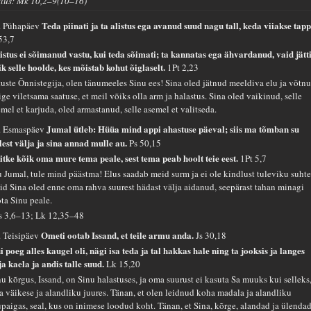
tlus: Mk 10,2–9(10–16)
Teda piinati ja ta alistus ega avanud suud nagu tall, keda viiakse tapp
. Pühapäev
53,7
istus ei sõimanud vastu, kui teda sõimati; ta kannatas ega ähvardanud, vaid jätt
ik selle hoolde, kes mõistab kohut õiglaselt.
1Pt 2,23
tuste Õnnistegija, olen tänumeeles Sinu ees! Sina oled jätnud meeldiva elu ja võtn
ge viletsama saatuse, et meil võiks olla arm ja halastus. Sina oled vaikinud, selle
mel et karjuda, oled armastanud, selle asemel et valitseda.
Jumal ütleb: Hüüa mind appi ahastuse päeval; siis ma tõmban su
. Esmaspäev
llest välja ja sina annad mulle au.
Ps 50,15
itke kõik oma mure tema peale, sest tema peab hoolt teie eest.
1Pt 5,7
 Jumal, tule mind päästma! Elus saadab meid surm ja ei ole kindlust tuleviku suhte
id Sina oled enne oma rahva suurest hädast välja aidanud, seepärast tahan minagi
ota Sinu peale.
s 3,6–13; Lk 12,35–48
Ometi ootab Issand, et teile armu anda.
. Teisipäev
Js 30,18
i poeg alles kaugel oli, nägi isa teda ja tal hakkas hale ning ta jooksis ja langes
ja kaela ja andis talle suud.
Lk 15,20
nu kõrgus, Issand, on Sinu halastuses, ja oma suurust ei kasuta Sa muuks kui selleks,
la väikese ja alandliku juures. Tänan, et olen leidnud koha madala ja alandliku
upaigas, seal, kus on inimese loodud koht. Tänan, et Sina, kõrge, alandad ja ülendad