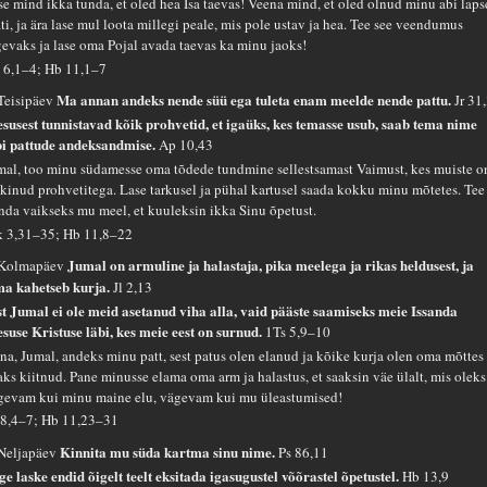
se mind ikka tunda, et oled hea Isa taevas! Veena mind, et oled olnud minu abi laps
ti, ja ära lase mul loota millegi peale, mis pole ustav ja hea. Tee see veendumus
gevaks ja lase oma Pojal avada taevas ka minu jaoks!
 6,1–4; Hb 11,1–7
Ma annan andeks nende süü ega tuleta enam meelde nende pattu.
 Teisipäev
Jr 31
esusest tunnistavad kõik prohvetid, et igaüks, kes temasse usub, saab tema nime
bi pattude andeksandmise.
Ap 10,43
mal, too minu südamesse oma tõdede tundmine sellestsamast Vaimust, kes muiste o
äkinud prohvetitega. Lase tarkusel ja pühal kartusel saada kokku minu mõtetes. Tee
nda vaikseks mu meel, et kuuleksin ikka Sinu õpetust.
 3,31–35; Hb 11,8–22
Jumal on armuline ja halastaja, pika meelega ja rikas heldusest, ja
 Kolmapäev
ma kahetseb kurja.
Jl 2,13
st Jumal ei ole meid asetanud viha alla, vaid pääste saamiseks meie Issanda
esuse Kristuse läbi, kes meie eest on surnud.
1Ts 5,9–10
na, Jumal, andeks minu patt, sest patus olen elanud ja kõike kurja olen oma mõttes
aks kiitnud. Pane minusse elama oma arm ja halastus, et saaksin väe ülalt, mis oleks
gevam kui minu maine elu, vägevam kui mu üleastumised!
 8,4–7; Hb 11,23–31
Kinnita mu süda kartma sinu nime.
 Neljapäev
Ps 86,11
ge laske endid õigelt teelt eksitada igasugustel võõrastel õpetustel.
Hb 13,9