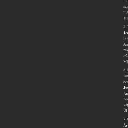
La
saa
tu
Mt
5.
Je
lä
Ju
rä
nõ
Mk
6.
te
Se
Je
An
he
vä
Ül
7.
Är