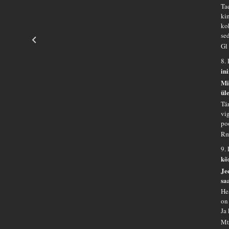
Ta
ki
ko
se
Gl
8.
in
Mi
ül
Tä
vi
po
Rm
9.
kõ
Je
sa
He
on
Ja
Mt