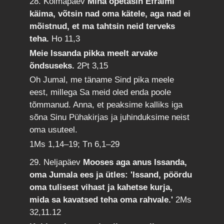
28. Kolmapäev
Mina õpetasin Efraimi
käima, võtsin nad oma kätele, aga nad ei
mõistnud, et ma tahtsin neid terveks
teha.
Ho 11,3
Meie Issanda pikka meelt arvake
õndsuseks.
2Pt 3,15
Oh Jumal, me täname Sind pika meele
eest, millega Sa meid oled enda poole
tõmmanud. Anna, et peaksime kalliks iga
sõna Sinu Pühakirjas ja juhinduksime neist
oma usuteel.
1Ms 1,14–19; Tn 6,1–29
29. Neljapäev
Mooses aga anus Issanda,
oma Jumala ees ja ütles: 'Issand, pöördu
oma tulisest vihast ja kahetse kurja,
mida sa kavatsed teha oma rahvale.'
2Ms
32,11.12