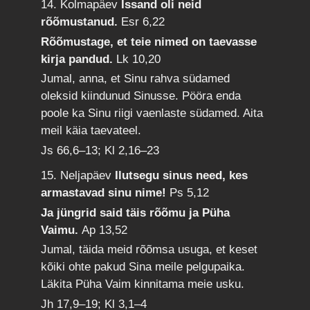
14. Kolmapäev
Issand oli neid
rõõmustanud.
Esr 6,22
Rõõmustage, et teie nimed on taevasse
kirja pandud.
Lk 10,20
Jumal, anna, et Sinu rahva südamed
oleksid kiindunud Sinusse. Pööra enda
poole ka Sinu riigi vaenlaste südamed. Aita
meil käia taevateel.
Js 66,6–13; Kl 2,16–23
15. Neljapäev
Ilutsegu sinus need, kes
armastavad sinu nime!
Ps 5,12
Ja jüngrid said täis rõõmu ja Püha
Vaimu.
Ap 13,52
Jumal, täida meid rõõmsa usuga, et keset
kõiki ohte pakud Sina meile pelgupaika.
Läkita Püha Vaim kinnitama meie usku.
Jh 17,9–19; Kl 3,1–4