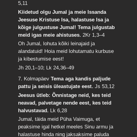
5,11
Kiidetud olgu Jumal ja meie Issanda
Jeesuse Kristuse Isa, halastuse Isa ja
kõige julgustuse Jumal! Tema julgustab
meid igas meie ahistuses.
2Kr 1,3–4
Oh Jumal, lohuta kõiki leinajaid ja
alandatuid! Hoia meid lohutamatu kurbuse
ja kibestumise eest!
Jh 20,1–10; Lk 24,36–49
7. Kolmapäev
Tema aga kandis paljude
pattu ja seisis üleastujate eest.
Js 53,12
Jeesus ütleb: Õnnistage neid, kes teid
neavad, palvetage nende eest, kes teid
halvustavad.
Lk 6,28
Jumal, täida meid Püha Vaimuga, et
peaksime igal hetkel meeles Sinu armu ja
halastuse hinda ning jaksaksime paluda