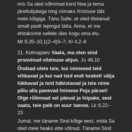
mis Sa oled sõlminud kord Noa ja tema
järeltulijatega ning viimaks Kristuse läbi
meie kõigiga. Tänu Sulle, et oled tõotanud
omalt poolt lepingut täita. Anna, et me
ehitaksime sellele üles kogu oma elu.
Mt 9,35–10,1(2–4)5–7; Kl 4,2–6
21. Kolmapäev
Vaata, ma olen sind
proovinud viletsuse ahjus.
Js 48,10
Õndsad olete teie, kui inimesed teid
vihkavad ja kui nad teid endi keskelt välja
lükkavad ja teid häbistavad ja teie nime
põlu alla panevad Inimese Poja pärast!
Olge rõõmsad sel päeval ja hüpake, sest
vaata, teie palk on suur taevas.
Lk 6,22–
23
Jumal, me täname Sind kõige eest, mida Sa
oled meie heaks ette võtnud. Täname Sind