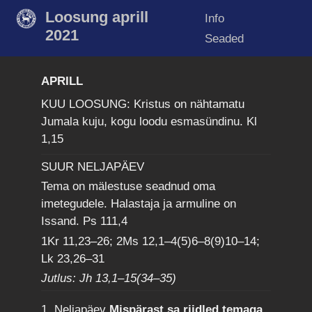
Loosung aprill
Info
2021
Seaded
APRILL
KUU LOOSUNG: Kristus on nähtamatu
Jumala kuju, kogu loodu esmasündinu.
Kl
1,15
SUUR NELJAPÄEV
Tema on mälestuse seadnud oma
imetegudele. Halastaja ja armuline on
Issand.
Ps 111,4
1Kr 11,23–26; 2Ms 12,1–4(5)6–8(9)10–14;
Lk 23,26–31
Jutlus: Jh 13,1–15(34–35)
1. Neljapäev
Mispärast sa riidled temaga,