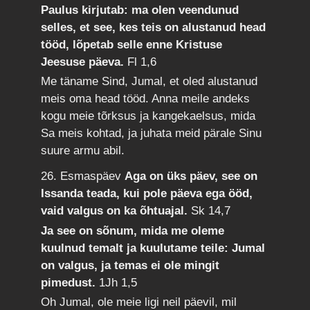
Paulus kirjutab: ma olen veendunud
selles, et see, kes teis on alustanud head
tööd, lõpetab selle enne Kristuse
Jeesuse päeva.
Fl 1,6
Me täname Sind, Jumal, et oled alustanud
meis oma head tööd. Anna meile andeks
kogu meie tõrksus ja kangekaelsus, mida
Sa meis kohtad, ja juhata meid pärale Sinu
suure armu abil.
26. Esmaspäev
Aga on üks päev, see on
Issanda teada, kui pole päeva ega ööd,
vaid valgus on ka õhtuajal.
Sk 14,7
Ja see on sõnum, mida me oleme
kuulnud temalt ja kuulutame teile: Jumal
on valgus, ja temas ei ole mingit
pimedust.
1Jh 1,5
Oh Jumal, ole meie ligi neil päevil, mil