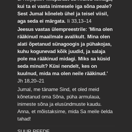
kui ta ei vasta inimesele iga sõna peale?
Sest Jumal kõneleb ühel ja teisel viisil,
aga seda ei märgata.
Ii 33,13–14
Jeesus vastas ülempreestrile: 'Mina olen
rääkinud maailmale avalikult. Mina olen
alati õpetanud sünagoogis ja pühakojas,
kuhu kogunevad kõik juudid, ja salaja
pole ma rääkinud midagi. Miks sa küsid
seda minult? Küsi nendelt, kes on
kuulnud, mida ma olen neile rääkinud.'
Jh 18,20–21
Jumal, me täname Sind, et oled meid
kõnetanud oma Sõna, püha armulaua,
inimeste sõna ja elusündmuste kaudu.
Anna, et mõistaksime, mida Sa meile öelda
tahad!
SUUR REEDE