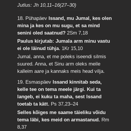
Jutlus: Jh 10,11–16(27–30)
18. Pühapäev
Issand, mu Jumal, kes olen
mina ja kes on mu sugu, et sa mind
senini oled saatnud?
2Sm 7,18
Paulus kirjutab: Jumala arm minu vastu
ei ole läinud tühja.
1Kr 15,10
Jumal, anna, et me poleks iseendi silmis
suured. Anna, et Sinu arm oleks meile
kalleim aare ja kannaks meis head vilja.
19. Esmaspäev
Issand kinnitab seda,
kelle tee on tema meele järgi. Kui ta
langeb, ei kuku ta maha, sest Issand
toetab ta kätt.
Ps 37,23–24
Selles kõiges me saame täieliku võidu
tema läbi, kes meid on armastanud.
Rm
8,37