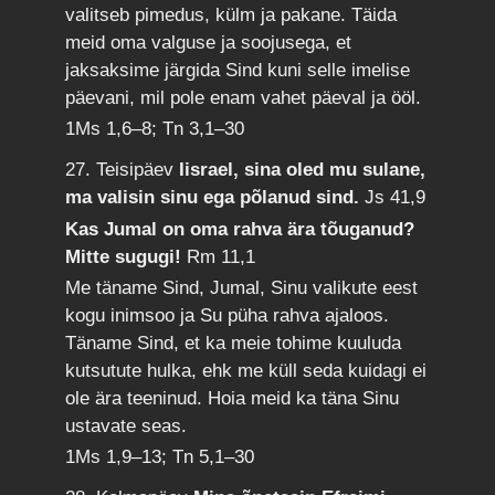
valitseb pimedus, külm ja pakane. Täida
meid oma valguse ja soojusega, et
jaksaksime järgida Sind kuni selle imelise
päevani, mil pole enam vahet päeval ja ööl.
1Ms 1,6–8; Tn 3,1–30
27. Teisipäev
Iisrael, sina oled mu sulane,
ma valisin sinu ega põlanud sind.
Js 41,9
Kas Jumal on oma rahva ära tõuganud?
Mitte sugugi!
Rm 11,1
Me täname Sind, Jumal, Sinu valikute eest
kogu inimsoo ja Su püha rahva ajaloos.
Täname Sind, et ka meie tohime kuuluda
kutsutute hulka, ehk me küll seda kuidagi ei
ole ära teeninud. Hoia meid ka täna Sinu
ustavate seas.
1Ms 1,9–13; Tn 5,1–30