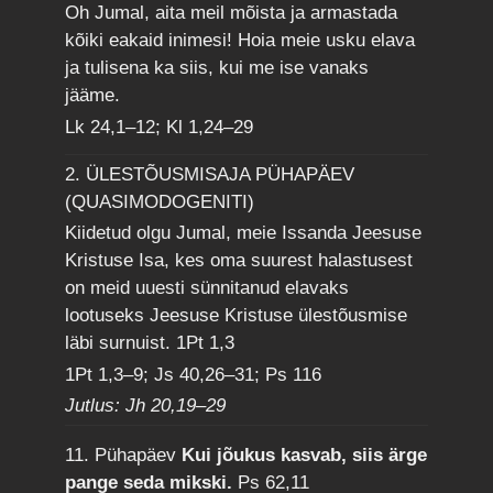
Oh Jumal, aita meil mõista ja armastada
kõiki eakaid inimesi! Hoia meie usku elava
ja tulisena ka siis, kui me ise vanaks
jääme.
Lk 24,1–12; Kl 1,24–29
2. ÜLESTÕUSMISAJA PÜHAPÄEV
(QUASIMODOGENITI)
Kiidetud olgu Jumal, meie Issanda Jeesuse
Kristuse Isa, kes oma suurest halastusest
on meid uuesti sünnitanud elavaks
lootuseks Jeesuse Kristuse ülestõusmise
läbi surnuist.
1Pt 1,3
1Pt 1,3–9; Js 40,26–31; Ps 116
Jutlus: Jh 20,19–29
11. Pühapäev
Kui jõukus kasvab, siis ärge
pange seda mikski.
Ps 62,11