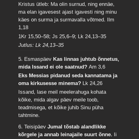
Kristus ütleb: Ma olin surnud, ning ennäe,
ma elan igavesest ajast igavesti ning minu
käes on surma ja surmavalla võtmed.
Ilm
1,18
1Kr 15,50–58; Js 25,6–9; Lk 24,13–35
Jutlus: Lk 24,13–35
5. Esmaspäev
Kas linnas juhtub õnnetus,
mida Issand ei ole saatnud?
Am 3,6
Eks Messias pidanud seda kannatama ja
oma kirkusesse minema?
Lk 24,26
Issand, lase meil meelerahuga kohata
kõike, mida algav päev meile toob,
teadmisega, et kõike juhib Sinu püha
tahtmine.
6. Teisipäev
Jumal tõstab alandlikke
kõrgele ja annab leinajaile suurt õnne.
Ii