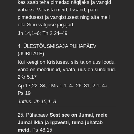
kes saab teha pimedad nägijaks ja vangid
vabaks. Vabasta meid, Issand, patu
pimedusest ja vangistusest ning aita meil
olla Sinu valguse jagajad.
Jh 14,1–6; Tn 2,24–49
4. ÜLESTÕUSMISAJA PÜHAPÄEV
(JUBILATE)
Kui keegi on Kristuses, siis ta on uus loodu,
vana on möödunud, vaata, uus on sündinud.
2Kr 5,17
Ap 17,22–34; 1Ms 1,1–4a.26–31; 2,1–4a;
Ps 19
Jutlus: Jh 15,1–8
25. Pühapäev
Sest see on Jumal, meie
Jumal ikka ja igavesti, tema juhatab
meid.
Ps 48,15