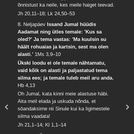
õnnistust ka neile, kes meile haiget teevad.
Jh 20,11–18; Lk 24,50–53
8. Neljapäev
Issand Jumal hüüdis
Aadamat ning ütles temale: 'Kus sa
oled?' Ja tema vastas: 'Ma kuulsin su
häält rohuaias ja kartsin, sest ma olen
alasti.'
1Ms 3,9–10
Ükski loodu ei ole temale nähtamatu,
vaid kõik on alasti ja paljastatud tema
silma ees; ja temale tuleb meil aru anda.
Hb 4,13
Oh Jumal, kata kinni meie alastuse häbi.
Aita meil elada ja uskuda nõnda, et
söandaksime nii Sinule kui ka ligimestele
silma vaadata!
Jh 21,1–14; Kl 1,1–14