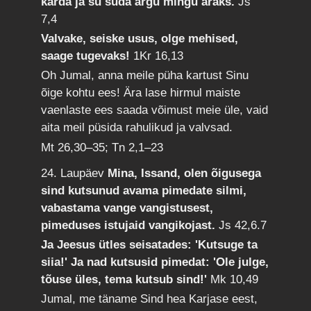
karda ja su süda ärgu mingu araks.
Js
7,4
Valvake, seiske usus, olge mehised,
saage tugevaks!
1Kr 16,13
Oh Jumal, anna meile püha kartust Sinu
õige kohtu ees! Ära lase hirmul maiste
vaenlaste ees saada võimust meie üle, vaid
aita meil püsida rahulikud ja valvsad.
Mt 26,30–35; Tn 2,1–23
24. Laupäev
Mina, Issand, olen õigusega
sind kutsunud avama pimedate silmi,
vabastama vange vangistusest,
pimeduses istujaid vangikojast.
Js 42,6.7
Ja Jeesus ütles seisatades: 'Kutsuge ta
siia!' Ja nad kutsusid pimedat: 'Ole julge,
tõuse üles, tema kutsub sind!'
Mk 10,49
Jumal, me täname Sind hea Karjase eest,