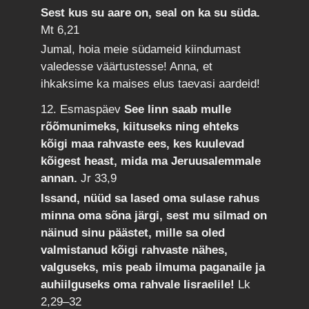
Sest kus su aare on, seal on ka su süda.
Mt 6,21
Jumal, hoia meie südameid kiindumast
valedesse väärtustesse! Anna, et
ihkaksime ka maises elus taevasi aardeid!
12. Esmaspäev
See linn saab mulle
rõõmunimeks, kiituseks ning ehteks
kõigi maa rahvaste ees, kes kuulevad
kõigest heast, mida ma Jeruusalemmale
annan.
Jr 33,9
Issand, nüüd sa lased oma sulase rahus
minna oma sõna järgi, sest mu silmad on
näinud sinu päästet, mille sa oled
valmistanud kõigi rahvaste nähes,
valguseks, mis peab ilmuma paganaile ja
auhiilguseks oma rahvale Iisraelile!
Lk
2,29–32