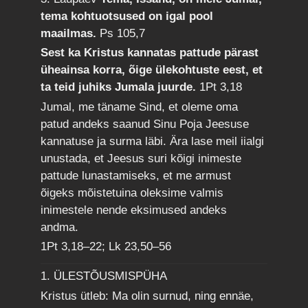
tema kohtuotsused on igal pool
maailmas.
Ps 105,7
Sest ka Kristus kannatas pattude pärast
üheainsa korra, õige ülekohtuste eest, et
ta teid juhiks Jumala juurde.
1Pt 3,18
Jumal, me täname Sind, et oleme oma
patud andeks saanud Sinu Poja Jeesuse
kannatuse ja surma läbi. Ära lase meil iialgi
unustada, et Jeesus suri kõigi inimeste
pattude lunastamiseks, et me armust
õigeks mõistetuina oleksime valmis
inimestele nende eksimused andeks
andma.
1Pt 3,18–22; Lk 23,50–56
1. ÜLESTÕUSMISPÜHA
Kristus ütleb: Ma olin surnud, ning ennäe,