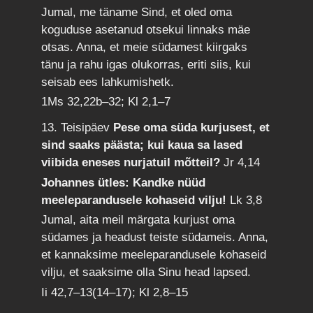
Jumal, me täname Sind, et oled oma
koguduse asetanud otsekui linnaks mäe
otsas. Anna, et meie südamest kiirgaks
tänu ja rahu igas olukorras, eriti siis, kui
seisab ees lahkumishetk.
1Ms 32,22b–32; Kl 2,1–7
13. Teisipäev
Pese oma süda kurjusest, et
sind saaks päästa; kui kaua sa lased
viibida eneses nurjatuil mõtteil?
Jr 4,14
Johannes ütles: Kandke nüüd
meeleparandusele kohaseid vilju!
Lk 3,8
Jumal, aita meil märgata kurjust oma
südames ja headust teiste südameis. Anna,
et kannaksime meeleparandusele kohaseid
vilju, et saaksime olla Sinu head lapsed.
Ii 42,7–13(14–17); Kl 2,8–15