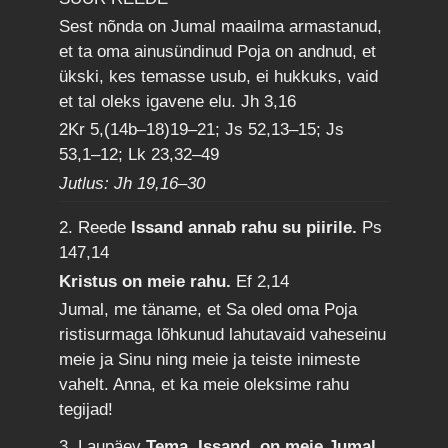
Sest nõnda on Jumal maailma armastanud,
et ta oma ainusündinud Poja on andnud, et
ükski, kes temasse usub, ei hukkuks, vaid
et tal oleks igavene elu.
Jh 3,16
2Kr 5,(14b–18)19–21; Js 52,13–15; Js
53,1–12; Lk 23,32–49
Jutlus: Jh 19,16–30
2. Reede
Issand annab rahu su piirile.
Ps
147,14
Kristus on meie rahu.
Ef 2,14
Jumal, me täname, et Sa oled oma Poja
ristisurmaga lõhkunud lahutavaid vaheseinu
meie ja Sinu ning meie ja teiste inimeste
vahelt. Anna, et ka meie oleksime rahu
tegijad!
3. Laupäev
Tema, Issand, on meie Jumal,