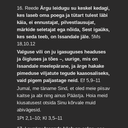
16. Reede
Ärgu leidugu su keskel kedagi,
kes laseb oma poega ja tütart tulest läbi
käia, ei ennustajat, pilvestlausujat,
märkide seletajat ega nõida, Sest igaüks,
kes seda teeb, on Issandale jäle.
5Ms
18,10.12
Valguse vili on ju igasuguses headuses
ja õigluses ja tões –, uurige, mis on
Issandale meelepärane, ja ärge hakake
pimeduse viljatute tegude kaasosaliseks,
vaid pigem paljastage neid.
Ef 5,9–11
Jumal, me täname Sind, et oled meie piisav
kaitse ja abi ning ainus Päästja. Hoia meid
kiusatusest otsida Sinu kõrvale muid
abivägesid.
1Pt 2,1–10; Kl 3,5–11