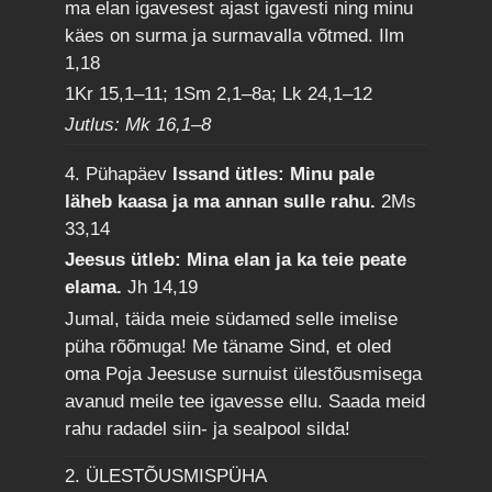
ma elan igavesest ajast igavesti ning minu
käes on surma ja surmavalla võtmed.
Ilm
1,18
1Kr 15,1–11; 1Sm 2,1–8a; Lk 24,1–12
Jutlus: Mk 16,1–8
4. Pühapäev
Issand ütles: Minu pale
läheb kaasa ja ma annan sulle rahu.
2Ms
33,14
Jeesus ütleb: Mina elan ja ka teie peate
elama.
Jh 14,19
Jumal, täida meie südamed selle imelise
püha rõõmuga! Me täname Sind, et oled
oma Poja Jeesuse surnuist ülestõusmisega
avanud meile tee igavesse ellu. Saada meid
rahu radadel siin- ja sealpool silda!
2. ÜLESTÕUSMISPÜHA