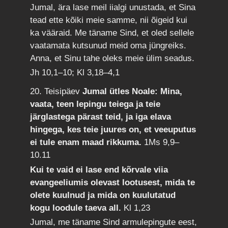
Jumal, ära lase meil iialgi unustada, et Sina
tead ette kõiki meie samme, nii õigeid kui
ka vääraid. Me täname Sind, et oled sellele
vaatamata kutsunud meid oma jüngreiks.
Anna, et Sinu tahe oleks meie ülim seadus.
Jh 10,1–10; Kl 3,18–4,1
20. Teisipäev
Jumal ütles Noale: Mina,
vaata, teen lepingu teiega ja teie
järglastega pärast teid, ja iga elava
hingega, kes teie juures on, et veeuputus
ei tule enam maad rikkuma.
1Ms 9,9–
10.11
Kui te vaid ei lase end kõrvale viia
evangeeliumis olevast lootusest, mida te
olete kuulnud ja mida on kuulutatud
kogu loodule taeva all.
Kl 1,23
Jumal, me täname Sind armulepingute eest,