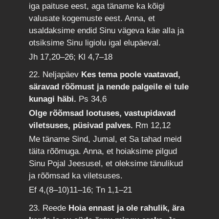
iga paituse eest, aga täname ka kõigi
valusate kogemuste eest. Anna, et
usaldaksime endid Sinu vägeva käe alla ja
otsiksime Sinu ligiolu igal elupäeval.
Jh 17,20–26; Kl 4,7–18
22. Neljapäev
Kes tema poole vaatavad,
säravad rõõmust ja nende palgeile ei tule
kunagi häbi.
Ps 34,6
Olge rõõmsad lootuses, vastupidavad
viletsuses, püsivad palves.
Rm 12,12
Me täname Sind, Jumal, et Sa tahad meid
täita rõõmuga. Anna, et hoiaksime pilgud
Sinu Pojal Jeesusel, et oleksime tänulikud
ja rõõmsad ka viletsuses.
Ef 4,(8–10)11–16; Tn 1,1–21
23. Reede
Hoia ennast ja ole rahulik, ära