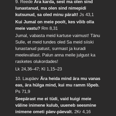
9. Reede
Ära karda, sest ma olen sind
lunastanud, ma olen sind nimepidi
kutsunud, sa oled minu päralt!
Js 43,1
Kui Jumal on meie poolt, kes võib olla
meie vastu?
Rm 8,31
Jumal, vabasta meid kartuse vaimust! Tänu
Sulle, et meid tundes oled Sa meid siiski
lunastanud patust, surmast ja kuradi
meelevallast. Palun anna meile julgust ka
rasketes olukordades!
Lk 24,36–47; Kl 1,15–23
10. Laupäev
Ära heida mind ära mu vanas
eas, ära hülga mind, kui mu ramm lõpeb.
Ps 71,9
Seepärast me ei tüdi, vaid kuigi meie
väline inimene kulub, uueneb seesmine
inimene ometi päev-päevalt.
2Kr 4,16