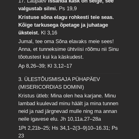
17. Laupäev
Issanda käsk on selge, see
valgustab silmi.
Ps 19,9
Kristuse sõna elagu rohkesti teie seas.
Kõige tarkusega õpetage ja juhatage
üksteist.
Kl 3,16
Jumal, tee oma Sõna elavaks meie sees!
Anna, et tunneksime ühtviisi rõõmu nii Sinu
tõotustest kui ka käskudest.
Ap 8,26–39; Kl 3,12–17
3. ÜLESTÕUSMISAJA PÜHAPÄEV
(MISERICORDIAS DOMINI)
Kristus ütleb: Mina olen hea karjane. Minu
lambad kuulevad minu häält ja mina tunnen
neid ja nad järgnevad mulle ning ma annan
neile igavese elu.
Jh 10,11a.27–28a
1Pt 2,21b–25; Hs 34,1–2(3–9)10–16.31; Ps
23