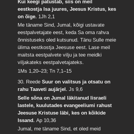
Kui keegi patustab, siis on meil
eestkostja Isa juures, Jeesus Kristus, kes
on õige.
1Jh 2,1
Me täname Sind, Jumal, kõigi ustavate
eestpalvetajate eest, keda Sa oma rahva
õnnistuseks oled kutsunud. Tänu Sulle meie
ülima eestkostja Jeesuse eest. Lase meil
maitsta eestpalvete vilju ja tee meidki
viljakateks eestpalvetajateks.
1Ms 1,20–23; Tn 7,1–15
30. Reede
Suur on valitsus ja otsatu on
rahu Taaveti aujärjel.
Js 9,6
Selle sõna on Jumal läkitanud Iisraeli
lastele, kuulutades evangeeliumi rahust
Jeesuse Kristuse läbi, kes on kõikide
Issand.
Ap 10,36
Jumal, me täname Sind, et oled meid