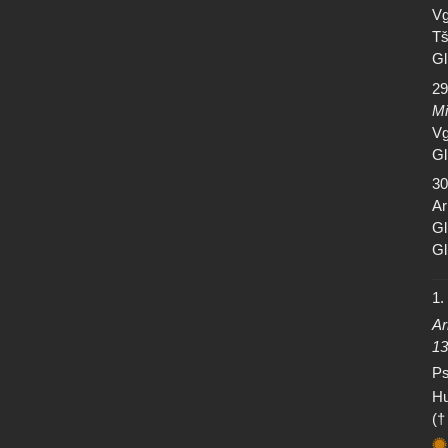
Vg
Tš
Gl
29
Mi
Vg
Gl
30
Ar
Gl
Gl
1.
Ar
13
Ps
Hu
(†