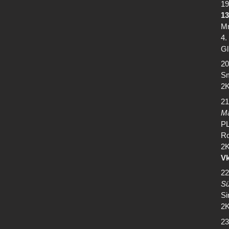
19
13
Mr
4.
Gl
20
Sm
2K
21
M
PL
Ro
2K
Vk
22
Sü
Si
2K
23