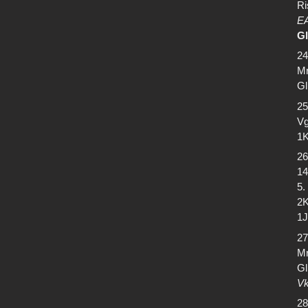
Ri
EA
Gl
24
Mr
Gl
25
Vg
1K
26
14
5.
2K
1J
27
Mr
Gl
Vk
28