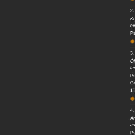
2.
Kõ
ne
Ps
3.
Õi
te
Ps
Gr
1T
4.
Är
ar
Ps