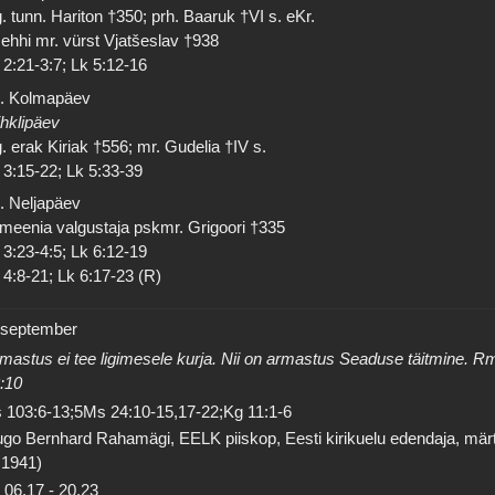
. tunn. Hariton †350; prh. Baaruk †VI s. eKr.
ehhi mr. vürst Vjatšeslav †938
 2:21-3:7; Lk 5:12-16
. Kolmapäev
hklipäev
. erak Kiriak †556; mr. Gudelia †IV s.
 3:15-22; Lk 5:33-39
. Neljapäev
meenia valgustaja pskmr. Grigoori †335
 3:23-4:5; Lk 6:12-19
 4:8-21; Lk 6:17-23 (R)
 september
mastus ei tee ligimesele kurja. Nii on armastus Seaduse täitmine. R
:10
 103:6-13;5Ms 24:10-15,17-22;Kg 11:1-6
go Bernhard Rahamägi, EELK piiskop, Eesti kirikuelu edendaja, mär
 1941)
06.17
-
20.23