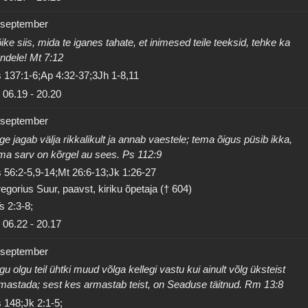
 september
ike siis, mida te iganes tahate, et inimesed teile teeksid, tehke ka
ndele! Mt 7:12
 137:1-6;Ap 4:32-37;3Jh 1-8,11
06.19
-
20.20
 september
ge jagab välja rikkalikult ja annab vaestele; tema õigus püsib ikka,
ma sarv on kõrgel au sees. Ps 112:9
 56:2-5,9-14;Mt 26:6-13;Jk 1:26-27
egorius Suur, paavst, kiriku õpetaja († 604)
s 2:3-8;
06.22
-
20.17
 september
gu olgu teil ühtki muud võlga kellegi vastu kui ainult võlg üksteist
mastada; sest kes armastab teist, on Seaduse täitnud. Rm 13:8
 148;Jk 2:1-5;