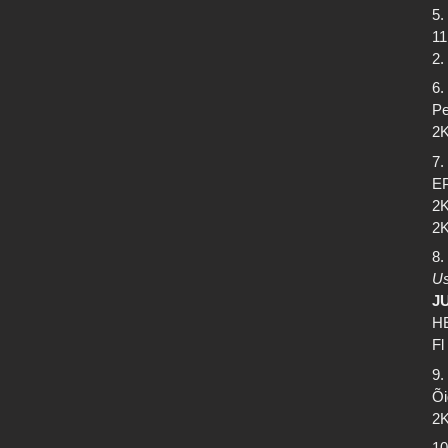
5.
11
2.
6.
Pe
2K
7.
EP
2K
2K
8.
Us
J
HE
Fl
9.
Õi
2K
10