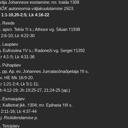
stija Johannese eostamine; mr. Iraida †308
ÕK autonoomia väljakuulutamine 1923.
 1:1-10,20-2:5; Lk 4:16-22
. Reede
. apsn. Tekla †I s.; Athose vg. Siluan †1938
 2:6-10; Lk 4:22-30
. Laupäev
. Eufrosiina †V s.; Radoneži vg. Sergei †1392
r 4:1-5; Lk 4:31-36
. Pühapäev
. pp. Ap. ev. Johannes Jumalasõnaõpetaja †II s.
 v. HE Mk 16:9-20.
r 1:21-2:4; Lk 5:1-11;
h 4:12-19; Jh 19:25-27, 21:24-25 (ap.)
. Esmaspäev
. Kallistrat jkk. †304; mr. Epiharia †III s.
 2:11-16; Lk 4:37-44
j. Ristiülendamise p.
. Teisipäev