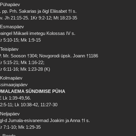
 Pühapäev
. pp. Prh. Sakarias ja õigl Eliisabet †I s.
 v. Jh 21:15-25. 1Kr 9:2-12; Mt 18:23-35
 Esmaspäev
aingel Miikaeli imetegu Kolossas IV s.
r 5:10-15; Mk 1:9-15
 Teisipäev
. Mr. Sooson †304; Novgorodi üpsk. Joann †1186
r 5:15-21; Mk 1:16-22;
r 6:11-16; Mk 1:23-28 (K)
 Kolmapäev
simaarjapäev
UMALAEMA SÜNDIMISE PÜHA
 Lk 1:39-49,56.
 2:5-11; Lk 10:38-42, 11:27-30
 Neljapäev
gl-d Jumala-esivanemad Joakim ja Anna †I s.
r 7:1-10; Mk 1:29-35
. Reede