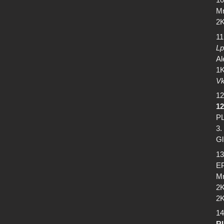
Mr
2K
11
Lp
Al
1K
Vk
12
12
PL
3.
Gl
13
EP
Mr
2K
2K
14
R