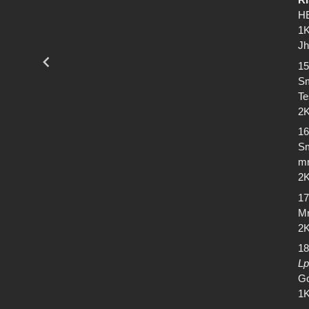
HE
1K
Jh
15
Sm
Te
2K
16
Sm
mr
2K
17
Mr
2K
18
Lp
Go
1K