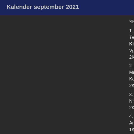
Kalender september 2021
SE
1.
Te
Ki
Vg
2K
2.
Mr
Ko
2K
3.
Ni
2K
4.
An
1K