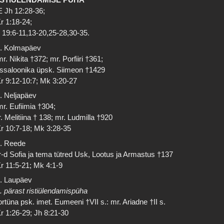
 Jh 12:28-36;
r 1:18-24;
 19:6-11,13-20,25-28,30-35.
. Kolmapäev
r. Nikita †372; mr. Porfiiri †361;
ssaloonika üpsk. Siimeon †1429
r 9:12-10:7; Mk 3:20-27
. Neljapäev
r. Eufiimia †304;
. Melitiina † 138; mr. Ludmilla †920
r 10:7-18; Mk 3:28-35
. Reede
-d Sofia ja tema tütred Usk, Lootus ja Armastus †137
r 11:5-21; Mk 4:1-9
. Laupäev
. pärast ristiülendamispüha
rtüna psk. imet. Eumeeni †VII s.: mr. Ariadne †II s.
r 1:26-29; Jh 8:21-30