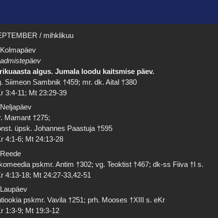
PTEMBER / mihklikuu
 Kolmapäev
admistepäev
rikuaasta algus. Jumala loodu kaitsmise päev.
. Siimeon Sambnik †459; mr. dk. Aital †380
r 3:4-11; Mt 23:29-39
 Neljapäev
. Mamant †275;
nst. üpsk. Johannes Paastuja †595
r 4:1-6; Mt 24:13-28
 Reede
komeedia pskmr. Antim †302; vg. Teoktist †467; dk-ss Fiiva †I s.
r 4:13-18; Mt 24:27-33,42-51
 Laupäev
tiookia pskmr. Vavila †251; prh. Mooses †XIII s. eKr
r 1:3-9; Mt 19:3-12