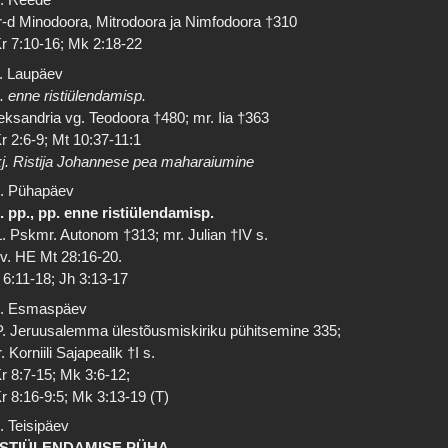
-d Minodoora, Mitrodoora ja Nimfodoora †310
r 7:10-16; Mk 2:18-22
. Laupäev
. enne ristiülendamisp.
eksandria vg. Teodoora †480; mr. Iia †363
r 2:6-9; Mt 10:37-11:1
j. Ristija Johannese pea maharaiumine
. Pühapäev
. pp., pp. enne ristiülendamisp.
. Pskmr. Autonom †313; mr. Julian †IV s.
 v. HE Mt 28:16-20.
 6:11-18; Jh 3:13-17
. Esmaspäev
. Jeruusalemma ülestõusmiskiriku pühitsemine 335;
. Korniili Sajapealik †I s.
r 8:7-15; Mk 3:6-12;
r 8:16-9:5; Mk 3:13-19 (T)
. Teisipäev
ISTIÜLENDAMISE PÜHA