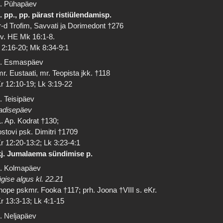
. Pühapäev
. pp., pp. pärast ristiülendamisp.
-d Trofim, Savvati ja Dorimedont †276
 v. HE Mk 16:1-8.
 2:16-20; Mk 8:34-9:1
. Esmaspäev
r. Eustaati, mr. Teopista jkk. †118
r 12:10-19; Lk 3:19-22
. Teisipäev
adisepäev
. Ap. Kodrat †130;
stovi psk. Dimitri †1709
r 12:20-13:2; Lk 3:23-4:1
j. Jumalaema sündimise p.
. Kolmapäev
gise algus kl. 22.21
nope pskmr. Fooka †117; prh. Joona †VIII s. eKr.
r 13:3-13; Lk 4:1-15
. Neljapäev