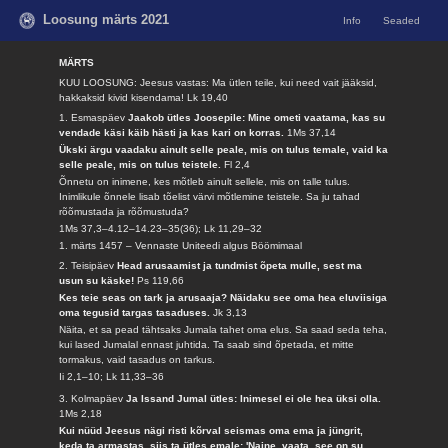
Loosung märts 2021
Info
Seaded
MÄRTS
KUU LOOSUNG: Jeesus vastas: Ma ütlen teile, kui need vait jääksid,
hakkaksid kivid kisendama!
Lk 19,40
1. Esmaspäev
Jaakob ütles Joosepile: Mine ometi vaatama, kas su
vendade käsi käib hästi ja kas kari on korras.
1Ms 37,14
Ükski ärgu vaadaku ainult selle peale, mis on tulus temale, vaid ka
selle peale, mis on tulus teistele.
Fl 2,4
Õnnetu on inimene, kes mõtleb ainult sellele, mis on talle tulus.
Inimlikule õnnele lisab tõelist värvi mõtlemine teistele. Sa ju tahad
rõõmustada ja rõõmustuda?
1Ms 37,3–4.12–14.23–35(36); Lk 11,29–32
1. märts 1457 – Vennaste Uniteedi algus Böömimaal
2. Teisipäev
Head arusaamist ja tundmist õpeta mulle, sest ma
usun su käske!
Ps 119,66
Kes teie seas on tark ja arusaaja? Näidaku see oma hea eluviisiga
oma tegusid targas tasaduses.
Jk 3,13
Näita, et sa pead tähtsaks Jumala tahet oma elus. Sa saad seda teha,
kui lased Jumalal ennast juhtida. Ta saab sind õpetada, et mitte
tormakus, vaid tasadus on tarkus.
Ii 2,1–10; Lk 11,33–36
3. Kolmapäev
Ja Issand Jumal ütles: Inimesel ei ole hea üksi olla.
1Ms 2,18
Kui nüüd Jeesus nägi risti kõrval seismas oma ema ja jüngrit,
keda ta armastas, siis ta ütles emale: 'Naine, vaata, see on su