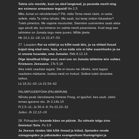
Tuleta siis meelde, kust sa oled langenud, ja paranda meelt ning
tee esimese armastuse tegusid!
Ilm 2,5
Miks Jumal on rahulolematu? Pilt, mida Tema meist näeb, ei vasta
sellele, mida Ta näha tahaks. Mis saab, kui lamp ümber lükatakse?
Tuleb pimedus. Me vajame muutumist. Sisemine uuenemine saab alata
aga ainult siis, kui inimene on valmis meelt parandama. Kuid isegi see
tahtmine on Jumala tegu meie juures. Mõtle järele.
Hb 10,1.11–18; Lk 22,47–53
27. Laupäev
Kui sa sööd ja su kõht saab täis, ja sa ehitad ilusad
kojad ning elad neis, hoia, et su süda siis ei lähe suureliseks ja sa
ei unusta Issandat, oma Jumalat.
5Ms 8,12.14
Olge tänulikud kõige eest; sest see on Jumala tahtmine teie suhtes
Kristuses Jeesuses.
1Ts 5,18
Ikka tuleb vaadata tagasi. Siis ei muutu me ülbeks, sest tagasi
vaadates märkame, kuidas meid on hoitud. Sellest tuleb tänamise
tarkus.
Lk 18,31–43; Lk 22,54–62
PALMIPUUDEPÜHA (PALMARUM)
Nõnda peab ülendatama Inimese Poeg, et igaühel, kes usub, oleks
temas igavene elu.
Jh 3,14b.15
Fl 2,5–11; Js 50,4–9; Ps 22,23–32
Jutlus: Jh 12,12–19
28. Pühapäev
Issanda käes on pääste. Su rahvale tulgu sinu
õnnistus! Sela.
Ps 3,9
Ja Jeesus rändas läbi kõik linnad ja külad, õpetades nende
sünagoogides ja jutlustades evangeeliumi Kuningriigist ja