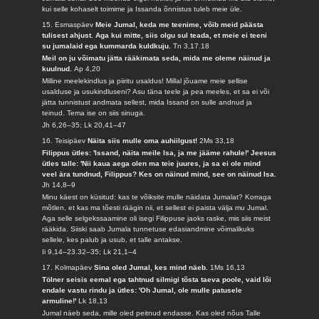
kui selle kohaselt toimime ja Issanda õnnistus tuleb meie üle.
15. Esmaspäev
Meie Jumal, keda me teenime, võib meid päästa
tulisest ahjust. Aga kui mitte, siis olgu sul teada, et meie ei teeni
su jumalaid ega kummarda kuldkuju.
Tn 3,17.18
Meil on ju võimatu jätta rääkimata seda, mida me oleme näinud ja
kuulnud.
Ap 4,20
Milline meelekindlus ja piiritu usaldus! Millal jõuame meie sellise
usalduse ja usukindluseni? Asu täna teele ja pea meeles, et sa ei või
jätta tunnistust andmata sellest, mida Issand on sulle andnud ja
teinud. Tema ise on siis sinuga.
Jh 6,26–35; Lk 20,41–47
16. Teisipäev
Näita siis mulle oma auhiilgust!
2Ms 33,18
Filippus ütles: 'Issand, näita meile Isa, ja me jääme rahule!' Jeesus
ütles talle: 'Nii kaua aega olen ma teie juures, ja sa ei ole mind
veel ära tundnud, Filippus? Kes on näinud mind, see on näinud Isa.
Jh 14,8–9
Minu käest on küsitud: kas te võiksite mulle näidata Jumalat? Korraga
mõtlen, et kas ma tõesti räägin nii, et sellest ei paista välja mu Jumal.
Aga selle selgekssaamine oli isegi Filippuse jaoks raske, mis siis meist
rääkida. Siiski saab Jumala tunnetuse edasiandmine võimalikuks
sellele, kes palub ja usub, et talle antakse.
Ii 9,14–23.32–35; Lk 21,1–4
17. Kolmapäev
Sina oled Jumal, kes mind näeb.
1Ms 16,13
Tölner seisis eemal ega tahtnud silmigi tõsta taeva poole, vaid lõi
endale vastu rindu ja ütles: 'Oh Jumal, ole mulle patusele
armuline!'
Lk 18,13
Jumal näeb seda, mille oled peitnud endasse. Kas oled nõus Talle