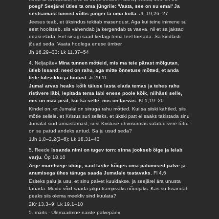
poeg!' Seejärel ütles ta oma jüngrile: 'Vaata, see on su ema!' Ja
sestsamast tunnist võttis jünger ta oma kotta.
Jh 19,26–27
Jeesus teab, et üksindus tekitab masendust. Aga kui teine inimene su
eest hoolitseb, siis vähendab ja kergendab ta vaeva, nii et sa jaksad
edasi elada. Ent sinagi saad kedagi tema teel toetada. Sa kindlasti
jõuad seda. Vaata hoolega enese ümber.
Jh 16,29–33; Lk 11,37–54
4. Neljapäev
Mina tunnen mõtteid, mis ma teie pärast mõlgutan,
ütleb Issand: need on rahu, aga mitte õnnetuse mõtted, et anda
teile tulevikku ja lootust.
Jr 29,11
Jumal arvas heaks kõik täiuse lasta elada temas ja tehes rahu
ristivere läbi, lepitada tema läbi enese poole kõik, niihästi selle,
mis on maa peal, kui ka selle, mis on taevas.
Kl 1,19–20
Kindel on, et Jumalal on sinuga rahu mõtted. Kui sa siiski kahtled, siis
mõtle sellele, et Kristus suri selleks, et ükski patt ei saaks takistada sinu
Jumalat sind armastamast, sest Kristuse ohvrisurmas valatud vere tõttu
on su patud andeks antud. Sa ju usud seda?
1Jh 1,8–2,2(3–6); Lk 18,31–43
5. Reede
Issanda nimi on tugev torn: sinna jookseb õige ja leiab
varju.
Õp 18,10
Ärge muretsege ühtigi, vaid laske kõiges oma palumised palve ja
anumisega ühes tänuga saada Jumalale teatavaks.
Fl 4,6
Esiteks palu ja usu, et sinu palvet kuuldakse, ja seejärel ära unusta
tänada. Muidu võid saada jalgu trampivaks nõudjaks. Kas su Issandal
peaks siis olema meeldiv sind kuulata?
2Kr 13,3–9; Lk 19,1–10
5. märts - Ülemaailmne naiste palvepäev