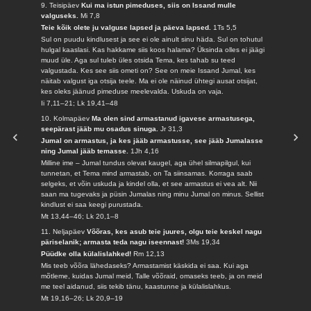
9. Teisipäev
Kui ma istun pimeduses, siis on Issand mulle
valguseks.
Mi 7,8
Teie kõik olete ju valguse lapsed ja päeva lapsed.
1Ts 5,5
Sul on puudu kindlusest ja see ei ole ainult sinu häda. Sul on tohutul
hulgal kaaslasi. Kas hakkame siis koos halama? Üksinda olles ei jäägi
muud üle. Aga sul tuleb üles otsida Tema, kes tahab su teed
valgustada. Kes see siis ometi on? See on meie Issand Jumal, kes
näitab valgust iga otsija teele. Ma ei ole näinud ühtegi ausat otsijat,
kes oleks jäänud pimeduse meelevalda. Uskuda on vaja.
Ii 7,11–21; Lk 19,41–48
10. Kolmapäev
Ma olen sind armastanud igavese armastusega,
seepärast jääb mu osadus sinuga.
Jr 31,3
Jumal on armastus, ja kes jääb armastusse, see jääb Jumalasse
ning Jumal jääb temasse.
1Jh 4,16
Milline ime – Jumal tundus olevat kaugel, aga ühel silmapilgul, kui
tunnetan, et Tema mind armastab, on Ta siinsamas. Korraga saab
selgeks, et võin uskuda ja kindel olla, et see armastus ei vea alt. Nii
saan ma tugevaks ja püsin Jumalas ning minu Jumal on minus. Sellist
kindlust ei saa keegi purustada.
Mt 13,44–46; Lk 20,1–8
11. Neljapäev
Võõras, kes asub teie juures, olgu teie keskel nagu
päriselanik; armasta teda nagu iseennast!
3Ms 19,34
Püüdke olla külalislahked!
Rm 12,13
Mis teeb võõra lähedaseks? Armastamist käskida ei saa. Kui aga
mõtleme, kuidas Jumal meid, Talle võõraid, omaseks teeb, ja on meid
me teel aidanud, siis tekib tänu, kaastunne ja külalislahkus.
Mt 19,16–26; Lk 20,9–19