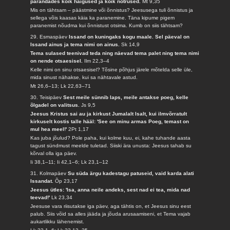
parandades kõik haigused ja kõik nõtrused.
Mt 9,35
Mis on tähtsam – päästmine või õnnistus? Jeesusega tuli õnnistus ja
sellega võis kaasas käia ka paranemine. Täna kipume pigem
paranemist nõudma kui õnnistust otsima. Kumb on siis tähtsam?
29. Esmaspäev
Issand on kuningaks kogu maale. Sel päeval on
Issand ainus ja tema nimi on ainus.
Sk 14,9
Tema sulased teenivad teda ning näevad tema palet ning tema nimi
on nende otsaesisel.
Ilm 22,3–4
Kelle nimi on sinu otsaesisel? Tõsine põhjus järele mõtelda selle üle,
mida sinust nähakse, kui sa nähtavale astud.
Mt 26,6–13; Lk 22,63–71
30. Teisipäev
Sest meile sünnib laps, meile antakse poeg, kelle
õlgadel on valitsus.
Js 9,5
Jeesus Kristus sai au ja kirkust Jumalalt Isalt, kui ilmvõrratult
kirkuselt kostis talle hääl: 'See on minu armas Poeg, temast on
mul hea meel!'
2Pt 1,17
Kas juba jõulud? Pole paha, kui kolme kuu, ei, kahe tuhande aasta
tagust sündmust meelde tuletad. Siiski ära unusta: Jeesus tahab su
kõrval olla iga päev.
Ii 38,1–11; Ii 42,1–6; Lk 23,1–12
31. Kolmapäev
Su süda ärgu kadestagu patuseid, vaid karda alati
Issandat.
Õp 23,17
Jeesus ütles: 'Isa, anna neile andeks, sest nad ei tea, mida nad
teevad!'
Lk 23,34
Jeesuse vara riisutakse iga päev, aga tähtis on, et Jeesus sinu eest
palub. Siis võid sa alles jääda ja jõuda arusaamiseni, et Tema vajab
aukartlikku lähenemist.