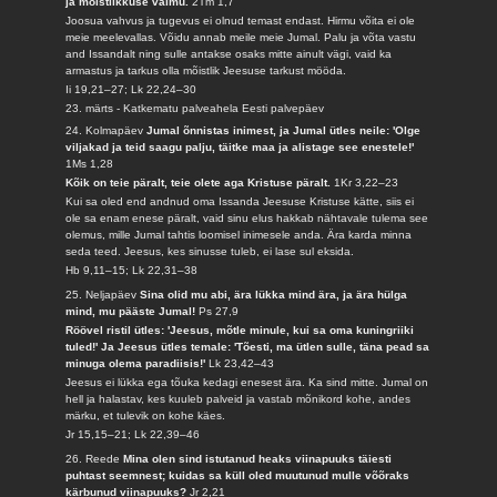
ja mõistlikkuse vaimu.
2Tm 1,7
Joosua vahvus ja tugevus ei olnud temast endast. Hirmu võita ei ole
meie meelevallas. Võidu annab meile meie Jumal. Palu ja võta vastu
and Issandalt ning sulle antakse osaks mitte ainult vägi, vaid ka
armastus ja tarkus olla mõistlik Jeesuse tarkust mööda.
Ii 19,21–27; Lk 22,24–30
23. märts - Katkematu palveahela Eesti palvepäev
24. Kolmapäev
Jumal õnnistas inimest, ja Jumal ütles neile: 'Olge
viljakad ja teid saagu palju, täitke maa ja alistage see enestele!'
1Ms 1,28
Kõik on teie päralt, teie olete aga Kristuse päralt.
1Kr 3,22–23
Kui sa oled end andnud oma Issanda Jeesuse Kristuse kätte, siis ei
ole sa enam enese päralt, vaid sinu elus hakkab nähtavale tulema see
olemus, mille Jumal tahtis loomisel inimesele anda. Ära karda minna
seda teed. Jeesus, kes sinusse tuleb, ei lase sul eksida.
Hb 9,11–15; Lk 22,31–38
25. Neljapäev
Sina olid mu abi, ära lükka mind ära, ja ära hülga
mind, mu pääste Jumal!
Ps 27,9
Röövel ristil ütles: 'Jeesus, mõtle minule, kui sa oma kuningriiki
tuled!' Ja Jeesus ütles temale: 'Tõesti, ma ütlen sulle, täna pead sa
minuga olema paradiisis!'
Lk 23,42–43
Jeesus ei lükka ega tõuka kedagi enesest ära. Ka sind mitte. Jumal on
hell ja halastav, kes kuuleb palveid ja vastab mõnikord kohe, andes
märku, et tulevik on kohe käes.
Jr 15,15–21; Lk 22,39–46
26. Reede
Mina olen sind istutanud heaks viinapuuks täiesti
puhtast seemnest; kuidas sa küll oled muutunud mulle võõraks
kärbunud viinapuuks?
Jr 2,21