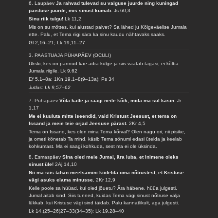
6. Laupäev
Ja rahvad tulevad su valguse juurde ning kuningad
paistuse juurde, mis sinust kumab.
Js 60,3
Sinu riik tulgu!
Lk 11,2
Mis on su mõttes, kui alustad palvet? Sa lähed ju Kõigeväelise Jumala
ette. Palu, et Tema riigi sära ka sinu kaudu nähtavaks saaks.
Gl 2,16–21; Lk 19,11–27
3. PAASTUAJA PÜHAPÄEV (OCULI)
Ükski, kes on pannud käe adra külge ja siis vaatab tagasi, ei kõlba
Jumala riigile.
Lk 9,62
Ef 5,1–8a; 1Kn 19,1–8(9–13a); Ps 34
Jutlus: Lk 9,57–62
7. Pühapäev
Võta kätte ja räägi neile kõik, mida ma sul käsin.
Jr
1,17
Me ei kuuluta mitte iseendid, vaid Kristust Jeesust, et tema on
Issand ja meie teie orjad Jeesuse pärast.
2Kr 4,5
Tema on Issand, kes olen mina Tema kõrval? Olen nagu ori, nii pisike,
ja ometi kõnetab Ta mind, käsib Tema sõnumi edasi ütelda ja keelab
kohkumast. Ma ei saagi kohkuda, sest ma ei ole üksinda.
8. Esmaspäev
Sina oled meie Jumal, ära luba, et inimene oleks
sinust üle!
2Aj 14,10
Nii ma siis tahan meelsamini kiidelda oma nõtrustest, et Kristuse
vägi asuks elama minusse.
2Kr 12,9
Kelle poole sa hüüad, kui oled jõuetu? Ära häbene, hüüa julgesti,
Jumal aitab sind. Siis tunned, kuidas Tema vägi sinust nõtruse välja
lükkab, kui Kristuse vägi sind täidab. Palu kannatlikult, aga julgesti.
Lk 14,(25–26)27–33(34–35); Lk 19,28–40