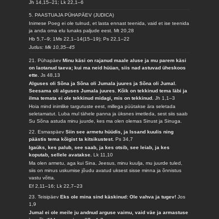
Jh 14,15–21; Lk 22,1–6
5. PAASTUAJA PÜHAPÄEV (JUDICA)
Inimese Poeg ei ole tulnud, et lasta ennast teenida, vaid et ise teenida
ja anda oma elu lunaks paljude eest.
Mt 20,28
Hb 5,7–9; 1Ms 22,1–14(15–19); Ps 22,1–22
Jutlus: Mk 10,35–45
21. Pühapäev
Minu käsi on rajanud maale aluse ja mu parem käsi
on laotanud taeva; kui ma neid hüüan, siis nad astuvad üheskoos
ette.
Js 48,13
Alguses oli Sõna ja Sõna oli Jumala juures ja Sõna oli Jumal.
Seesama oli alguses Jumala juures. Kõik on tekkinud tema läbi ja
ilma temata ei ole tekkinud midagi, mis on tekkinud.
Jh 1,1–3
Hoia mind inimlike targutuste eest, millega püütakse ära seletada
seletamatut. Luba mul tähele panna ja üksnes imetleda, sest siis saab
Su Sõna astuda minu juurde, kes ma olen olemas Sinust ja Sinuga.
22. Esmaspäev
Siin see armetu hüüdis, ja Issand kuulis ning
päästis tema kõigist ta kitsikustest.
Ps 34,7
Igaüks, kes palub, see saab, ja kes otsib, see leiab, ja kes
koputab, sellele avatakse.
Lk 11,10
Ma olen armetu, aga kui Sina, Jeesus, minu kuulja, mu juurde tuled,
siis on minus uskumise jõudu avatud uksest sisse minna ja õnnistus
vastu võtta.
Ef 2,11–16; Lk 22,7–23
23. Teisipäev
Eks ole mina sind käskinud: Ole vahva ja tugev!
Jos
1,9
Jumal ei ole meile ju andnud arguse vaimu, vaid väe ja armastuse