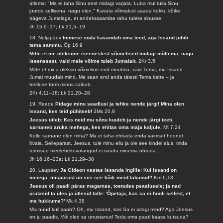
ütlema: "Ma ei taha Sinu eest midagi varjata. Luba mul tulla Sinu
juurde sellisena, nagu olen." Kasuta võimalust saada kokku kõike
nägeva Jumalaga, et andekssaamise rahu tuleks sinusse.
Jh 15,9–17; Lk 21,5–19
18. Neljapäev
Inimese süda kavandab oma teed, aga Issand juhib
tema sammu.
Õp 16,9
Mitte et me oleksime iseenestest võimelised midagi mõtlema, nagu
iseenesest, vaid meie võime tuleb Jumalalt.
2Kr 3,5
Mitte et mina oleksin võimeline end muutma, vaid Tema, mu Issand
Jumal muudab mind. Ma saan end anda täiesti Tema kätte – ja
heitluse torm minus vaibub.
2Kr 4,11–18; Lk 21,20–28
19. Reede
Pidage minu seadlusi ja tehke nende järgi! Mina olen
Issand, kes teid pühitseb!
3Ms 20,8
Jeesus ütleb: Kes neid mu sõnu kuuleb ja nende järgi teeb,
sarnaneb aruka mehega, kes ehitas oma maja kaljule.
Mt 7,24
Kelle sarnane olen mina? Ma ei taha ehitada enda vaimset hoonet
liivale. Sellepärast, Jeesus, tule minu ellu ja ole see kindel alus, mida
tormised meeleheitevalangud ei suuda minema uhtuda.
Jh 16,16–23a; Lk 21,29–38
20. Laupäev
Ja Gideon vastas Issanda inglile: Kui Issand on
meiega, mispärast on siis see kõik meid tabanud?
Km 6,13
Jeesus oli paadi päras magamas, toetudes peaalusele; ja nad
äratasid ta üles ja ütlesid talle: 'Õpetaja, kas sa ei hooli sellest, et
me hukkume?'
Mk 4,38
Mis nüüd küll saab? Oh, mu Issand, kas Sa ei aitagi mind? Aga Jeesus
on ju paadis. Või oled sa unustanud Teda oma paati kaasa kutsuda?