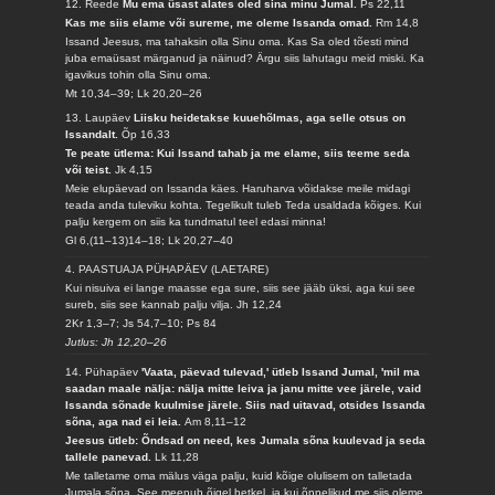
12. Reede
Mu ema üsast alates oled sina minu Jumal.
Ps 22,11
Kas me siis elame või sureme, me oleme Issanda omad.
Rm 14,8
Issand Jeesus, ma tahaksin olla Sinu oma. Kas Sa oled tõesti mind
juba emaüsast märganud ja näinud? Ärgu siis lahutagu meid miski. Ka
igavikus tohin olla Sinu oma.
Mt 10,34–39; Lk 20,20–26
13. Laupäev
Liisku heidetakse kuuehõlmas, aga selle otsus on
Issandalt.
Õp 16,33
Te peate ütlema: Kui Issand tahab ja me elame, siis teeme seda
või teist.
Jk 4,15
Meie elupäevad on Issanda käes. Haruharva võidakse meile midagi
teada anda tuleviku kohta. Tegelikult tuleb Teda usaldada kõiges. Kui
palju kergem on siis ka tundmatul teel edasi minna!
Gl 6,(11–13)14–18; Lk 20,27–40
4. PAASTUAJA PÜHAPÄEV (LAETARE)
Kui nisuiva ei lange maasse ega sure, siis see jääb üksi, aga kui see
sureb, siis see kannab palju vilja.
Jh 12,24
2Kr 1,3–7; Js 54,7–10; Ps 84
Jutlus: Jh 12,20–26
14. Pühapäev
'Vaata, päevad tulevad,' ütleb Issand Jumal, 'mil ma
saadan maale nälja: nälja mitte leiva ja janu mitte vee järele, vaid
Issanda sõnade kuulmise järele. Siis nad uitavad, otsides Issanda
sõna, aga nad ei leia.
Am 8,11–12
Jeesus ütleb: Õndsad on need, kes Jumala sõna kuulevad ja seda
tallele panevad.
Lk 11,28
Me talletame oma mälus väga palju, kuid kõige olulisem on talletada
Jumala sõna. See meenub õigel hetkel, ja kui õnnelikud me siis oleme,