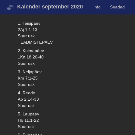
Kalender september 2020
Info
Seaded
1. Teisipäev
2Aj 1:1-13
Suur usk
TEADMISTEPÄEV
2. Kolmapäev
1Kn 18:20-40
Suur usk
3. Neljapäev
Km 7:1-25
Suur usk
4. Reede
Ap 2:14-33
Suur usk
5. Laupäev
Hb 11:1-22
Suur usk
6. Pühapäev