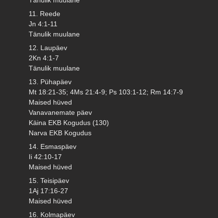
11. Reede
Jn 4:1-11
Tänulik muulane
12. Laupäev
2Kn 4:1-7
Tänulik muulane
13. Pühapäev
Mt 18:21-35; 4Ms 21:4-9; Ps 103:1-12; Rm 14:7-9
Maised hüved
Vanavanemate päev
Käina EKB Kogudus (130)
Narva EKB Kogudus
14. Esmaspäev
Ii 42:10-17
Maised hüved
15. Teisipäev
1Aj 17:16-27
Maised hüved
16. Kolmapäev