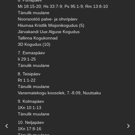
Mt 18:15-20; Hs 33:7-9; Ps 95:1-9; Rm 13:8-10
Tänulik muulane
Noorsootöö palve- ja ohvripäev
Hiiumaa Kristlik Misjonikogudus (5)
Järvakandi Uue Alguse Kogudus
Tallinna Kogukonnad
3D Kogudus (10)
7. Esmaspäev
Ii 29:1-25
Tänulik muulane
8. Teisipäev
Rt 1:1-22
Tänulik muulane
Vanematekogu koosolek, 7.-8.09, Nuutsaku
9. Kolmapäev
1Kn 10:1-13
Tänulik muulane
10. Neljapäev
1Kn 17:8-16
Tänulik muulane