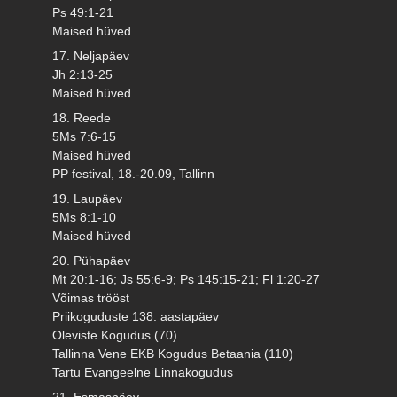
Ps 49:1-21
Maised hüved
17. Neljapäev
Jh 2:13-25
Maised hüved
18. Reede
5Ms 7:6-15
Maised hüved
PP festival, 18.-20.09, Tallinn
19. Laupäev
5Ms 8:1-10
Maised hüved
20. Pühapäev
Mt 20:1-16; Js 55:6-9; Ps 145:15-21; Fl 1:20-27
Võimas trööst
Priikoguduste 138. aastapäev
Oleviste Kogudus (70)
Tallinna Vene EKB Kogudus Betaania (110)
Tartu Evangeelne Linnakogudus
21. Esmaspäev