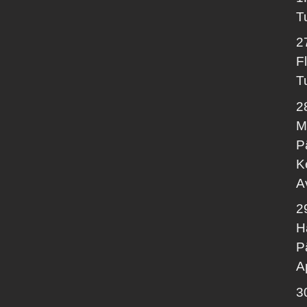
T
2
F
T
2
M
P
K
A
2
H
P
A
3