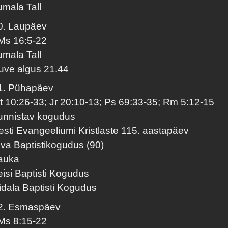
umala Tall
0. Laupäev
Ms 16:5-22
umala Tall
uve algus 21.44
1. Pühapäev
t 10:26-33; Jr 20:10-13; Ps 69:33-35; Rm 5:12-15
unnistav kogudus
esti Evangeeliumi Kristlaste 115. aastapäev
lva Baptistikogudus (90)
auka
eisi Baptisti Kogudus
idala Baptisti Kogudus
2. Esmaspäev
Ms 8:15-22