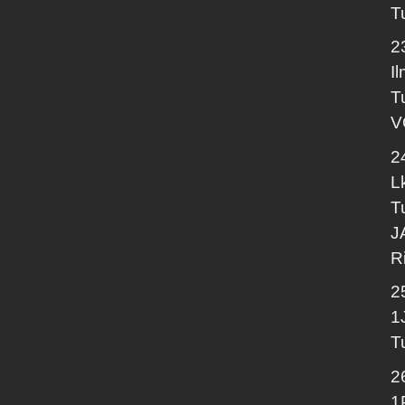
T
2
I
T
V
2
L
T
J
R
2
1
T
2
1