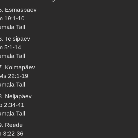
5. Esmaspäev
lm 19:1-10
umala Tall
6. Teisipäev
lm 5:1-14
umala Tall
7. Kolmapäev
Ms 22:1-19
umala Tall
8. Neljapäev
p 2:34-41
umala Tall
9. Reede
h 3:22-36