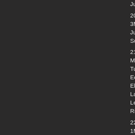
J
2
3
J
S
2
M
T
E
E
L
L
R
2
1