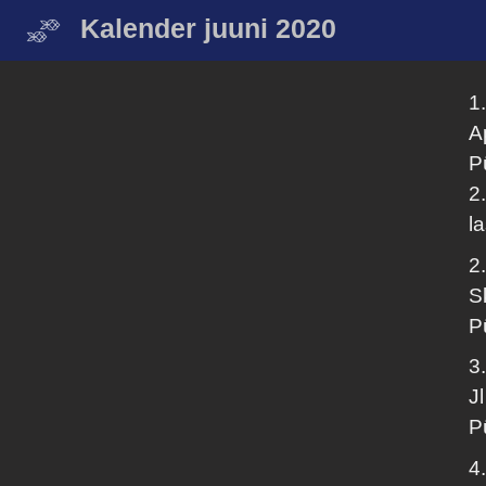
Kalender juuni 2020
1
A
P
2
l
2
S
P
3
Jl
P
4