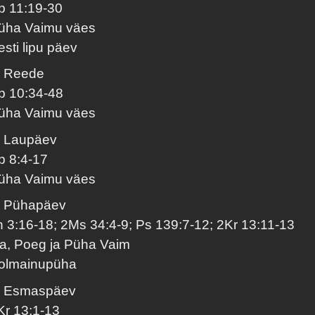
p 11:19-30
üha Vaimu väes
esti lipu päev
. Reede
p 10:34-48
üha Vaimu väes
. Laupäev
p 8:4-17
üha Vaimu väes
. Pühapäev
h 3:16-18; 2Ms 34:4-9; Ps 139:7-12; 2Kr 13:11-13
sa, Poeg ja Püha Vaim
olmainupüha
. Esmaspäev
Kr 13:1-13