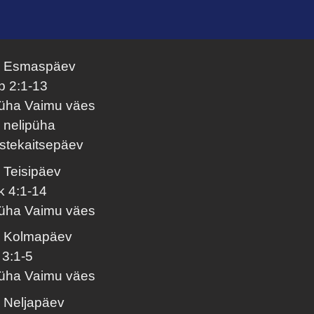
. Esmaspäev
p 2:1-13
üha Vaimu väes
. nelipüha
astekaitsepäev
. Teisipäev
k 4:1-14
üha Vaimu väes
. Kolmapäev
 3:1-5
üha Vaimu väes
. Neljapäev