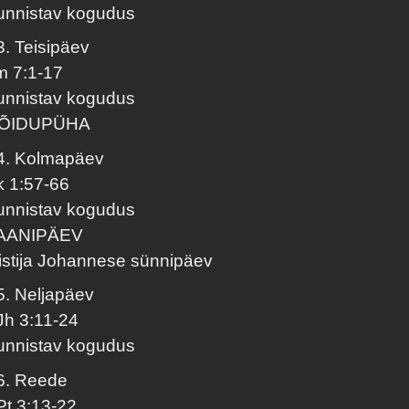
unnistav kogudus
3. Teisipäev
lm 7:1-17
unnistav kogudus
ÕIDUPÜHA
4. Kolmapäev
k 1:57-66
unnistav kogudus
AANIPÄEV
istija Johannese sünnipäev
5. Neljapäev
Jh 3:11-24
unnistav kogudus
6. Reede
Pt 3:13-22