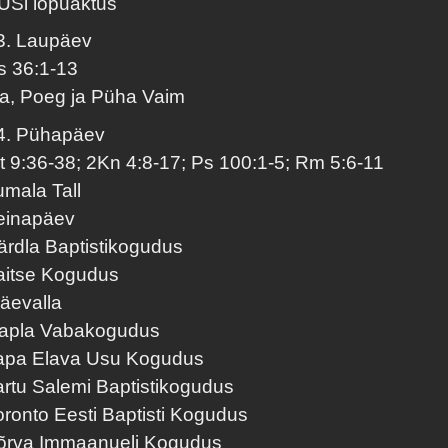
USi lõpuaktus
3. Laupäev
s 36:1-13
sa, Poeg ja Püha Vaim
4. Pühapäev
t 9:36-38; 2Kn 4:8-17; Ps 100:1-5; Rm 5:6-11
umala Tall
einapäev
ärdla Baptistikogudus
aitse Kogudus
äevalla
apla Vabakogudus
apa Elava Usu Kogudus
artu Salemi Baptistikogudus
oronto Eesti Baptisti Kogudus
õrva Immaanueli Kogudus