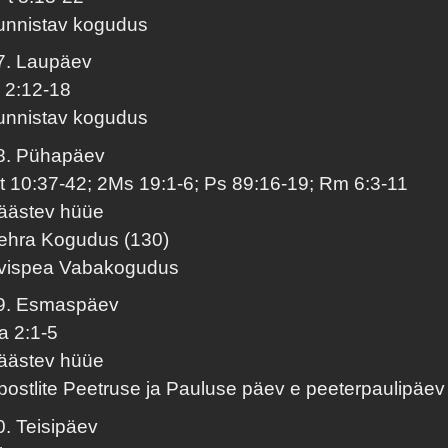
unnistav kogudus
7. Laupäev
l 2:12-18
unnistav kogudus
8. Pühapäev
t 10:37-42; 2Ms 19:1-6; Ps 89:16-19; Rm 6:3-11
äästev hüüe
ehra Kogudus (130)
vispea Vabakogudus
9. Esmaspäev
a 2:1-5
äästev hüüe
postlite Peetruse ja Pauluse päev e peeterpaulipäev
0. Teisipäev