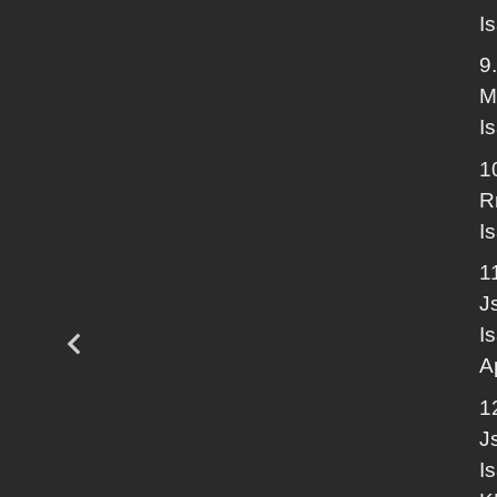
I
9
M
I
1
R
I
1
J
I
A
1
J
I