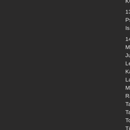
K
1
P
I
1
M
J
L
K
L
M
R
T
T
T
T