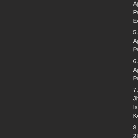
A
P
E
5
A
P
6
A
P
7
J
I
K
8
2