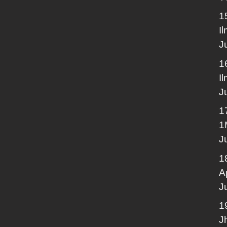
1
I
J
1
I
J
1
1
J
1
A
J
1
J