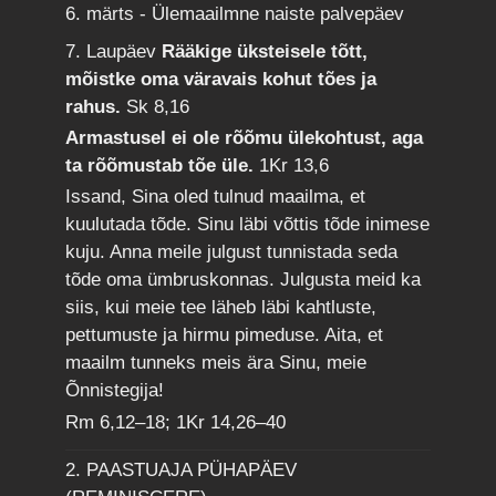
6. märts - Ülemaailmne naiste palvepäev
7. Laupäev
Rääkige üksteisele tõtt,
mõistke oma väravais kohut tões ja
rahus.
Sk 8,16
Armastusel ei ole rõõmu ülekohtust, aga
ta rõõmustab tõe üle.
1Kr 13,6
Issand, Sina oled tulnud maailma, et
kuulutada tõde. Sinu läbi võttis tõde inimese
kuju. Anna meile julgust tunnistada seda
tõde oma ümbruskonnas. Julgusta meid ka
siis, kui meie tee läheb läbi kahtluste,
pettumuste ja hirmu pimeduse. Aita, et
maailm tunneks meis ära Sinu, meie
Õnnistegija!
Rm 6,12–18; 1Kr 14,26–40
2. PAASTUAJA PÜHAPÄEV