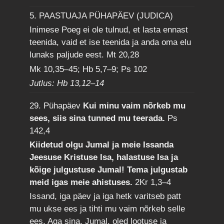
5. PAASTUAJA PÜHAPÄEV (JUDICA)
Inimese Poeg ei ole tulnud, et lasta ennast
teenida, vaid et ise teenida ja anda oma elu
lunaks paljude eest.
Mt 20,28
Mk 10,35–45; Hb 5,7–9; Ps 102
Jutlus: Hb 13,12–14
29. Pühapäev
Kui minu vaim nõrkeb mu
sees, siis sina tunned mu teerada.
Ps
142,4
Kiidetud olgu Jumal ja meie Issanda
Jeesuse Kristuse Isa, halastuse Isa ja
kõige julgustuse Jumal! Tema julgustab
meid igas meie ahistuses.
2Kr 1,3–4
Issand, iga päev ja iga hetk varitseb patt
mu ukse ees ja tihti mu vaim nõrkeb selle
ees. Aga sina, Jumal, oled lootuse ja