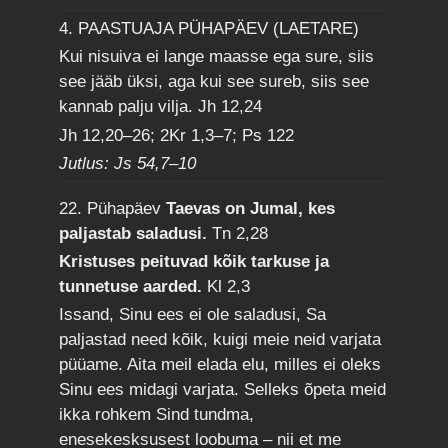
4. PAASTUAJA PÜHAPÄEV (LAETARE)
Kui nisuiva ei lange maasse ega sure, siis
see jääb üksi, aga kui see sureb, siis see
kannab palju vilja.
Jh 12,24
Jh 12,20–26; 2Kr 1,3–7; Ps 122
Jutlus: Js 54,7–10
22. Pühapäev
Taevas on Jumal, kes
paljastab saladusi.
Tn 2,28
Kristuses peituvad kõik tarkuse ja
tunnetuse aarded.
Kl 2,3
Issand, Sinu ees ei ole saladusi, Sa
paljastad need kõik, kuigi meie neid varjata
püüame. Aita meil elada elu, milles ei oleks
Sinu ees midagi varjata. Selleks õpeta meid
ikka rohkem Sind tundma,
enesekesksusest loobuma – nii et me