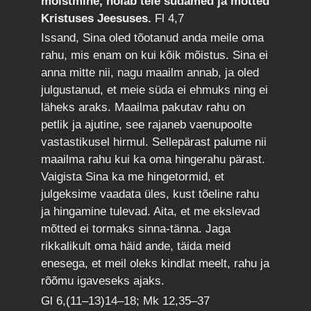
mõistmine, hoiab teie südamed ja mõtted
Kristuses Jeesuses.
Fl 4,7
Issand, Sina oled tõotanud anda meile oma
rahu, mis enam on kui kõik mõistus. Sina ei
anna mitte nii, nagu maailm annab, ja oled
julgustanud, et meie süda ei ehmuks ning ei
läheks araks. Maailma pakutav rahu on
petlik ja ajutine, see rajaneb vaenupoolte
vastastikusel hirmul. Sellepärast palume nii
maailma rahu kui ka oma hingerahu pärast.
Vaigista Sina ka me hingetormid, et
julgeksime vaadata üles, kust tõeline rahu
ja hingamine tulevad. Aita, et me ekslevad
mõtted ei tormaks sinna-tänna. Jaga
rikkalikult oma häid ande, täida meid
enesega, et meil oleks kindlat meelt, rahu ja
rõõmu igaveseks ajaks.
Gl 6,(11–13)14–18; Mk 12,35–37