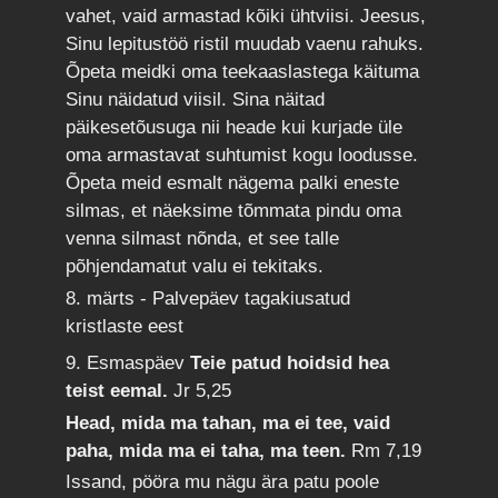
vahet, vaid armastad kõiki ühtviisi. Jeesus,
Sinu lepitustöö ristil muudab vaenu rahuks.
Õpeta meidki oma teekaaslastega käituma
Sinu näidatud viisil. Sina näitad
päikesetõusuga nii heade kui kurjade üle
oma armastavat suhtumist kogu loodusse.
Õpeta meid esmalt nägema palki eneste
silmas, et näeksime tõmmata pindu oma
venna silmast nõnda, et see talle
põhjendamatut valu ei tekitaks.
8. märts - Palvepäev tagakiusatud
kristlaste eest
9. Esmaspäev
Teie patud hoidsid hea
teist eemal.
Jr 5,25
Head, mida ma tahan, ma ei tee, vaid
paha, mida ma ei taha, ma teen.
Rm 7,19
Issand, pööra mu nägu ära patu poole