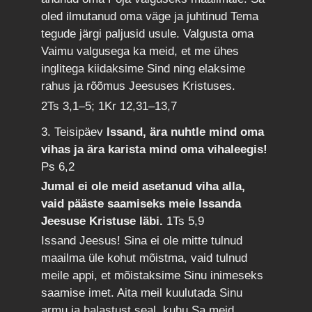
oled ilmutanud oma väge ja juhtinud Tema
tegude järgi paljusid usule. Valgusta oma
Vaimu valgusega ka meid, et me ühes
inglitega kiidaksime Sind ning elaksime
rahus ja rõõmus Jeesuses Kristuses.
2Ts 3,1–5; 1Kr 12,31–13,7
3. Teisipäev
Issand, ära nuhtle mind oma
vihas ja ära karista mind oma vihaleegis!
Ps 6,2
Jumal ei ole meid asetanud viha alla,
vaid pääste saamiseks meie Issanda
Jeesuse Kristuse läbi.
1Ts 5,9
Issand Jeesus! Sina ei ole mitte tulnud
maailma üle kohut mõistma, vaid tulnud
meile appi, et mõistaksime Sinu inimeseks
saamise imet. Aita meil kuulutada Sinu
armu ja halastust seal, kuhu Sa meid