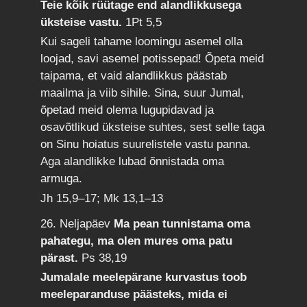
Teie kõik rüütage end alandlikkusega
üksteise vastu.
1Pt 5,5
Kui sageli tahame loomingu asemel olla
loojad, savi asemel potissepad! Õpeta meid
taipama, et vaid alandlikkus päästab
maailma ja viib sihile. Sina, suur Jumal,
õpetad meid olema lugupidavad ja
osavõtlikud üksteise suhtes, sest selle taga
on Sinu hoiatus suurelistele vastu panna.
Aga alandlikke lubad õnnistada oma
armuga.
Jh 15,9–17; Mk 13,1–13
26. Neljapäev
Ma pean tunnistama oma
pahategu, ma olen mures oma patu
pärast.
Ps 38,19
Jumalale meelepärane kurvastus toob
meeleparanduse päästeks, mida ei