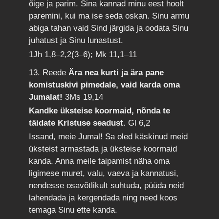
õige ja parim. Sina kannad minu eest hoolt
paremini, kui ma ise seda oskan. Sinu armu
abiga tahan vaid Sind järgida ja oodata Sinu
juhatust ja Sinu lunastust.
1Jh 1,8–2,2(3–6); Mk 11,1–11
13. Reede
Ära nea kurti ja ära pane
komistuskivi pimedale, vaid karda oma
Jumalat!
3Ms 19,14
Kandke üksteise koormaid, nõnda te
täidate Kristuse seadust.
Gl 6,2
Issand, meie Jumal! Sa oled käskinud meid
üksteist armastada ja üksteise koormaid
kanda. Anna meile taipamist näha oma
ligimese muret, valu, vaeva ja kannatusi,
nendesse osavõtlikult suhtuda, püüda neid
lahendada ja kergendada ning need koos
temaga Sinu ette kanda.