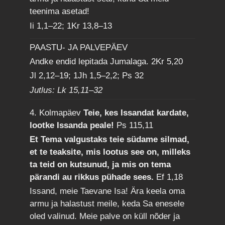
teenima asetad!
Ii 1,1–22; 1Kr 13,8–13
PAASTU- JA PALVEPÄEV
Andke endid lepitada Jumalaga.
2Kr 5,20
Jl 2,12–19; 1Jh 1,5–2,2; Ps 32
Jutlus: Lk 15,11–32
4. Kolmapäev
Teie, kes Issandat kardate,
lootke Issanda peale!
Ps 115,11
Et Tema valgustaks teie südame silmad,
et te teaksite, mis lootus see on, milleks
ta teid on kutsunud, ja mis on tema
pärandi au rikkus pühade sees.
Ef 1,18
Issand, meie Taevane Isa! Ära keela oma
armu ja halastust meile, keda Sa enesele
oled valinud. Meie palve on küll nõder ja