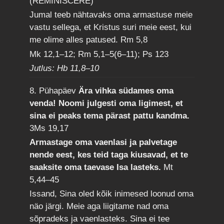
(REMINISCERE)
Jumal teeb nähtavaks oma armastuse meie
vastu sellega, et Kristus suri meie eest, kui
me olime alles patused.
Rm 5,8
Mk 12,1–12; Rm 5,1–5(6–11); Ps 123
Jutlus: Hb 11,8–10
8. Pühapäev
Ära vihka südames oma
venda! Noomi julgesti oma ligimest, et
sina ei peaks tema pärast pattu kandma.
3Ms 19,17
Armastage oma vaenlasi ja palvetage
nende eest, kes teid taga kiusavad, et te
saaksite oma taevase Isa lasteks.
Mt
5,44–45
Issand, Sina oled kõik inimesed loonud oma
näo järgi. Meie aga liigitame nad oma
sõpradeks ja vaenlasteks. Sina ei tee