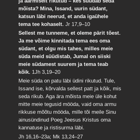
ja äärmiselt rikutud – kes suudab seda
mõista? Mina, Issand, uurin südant,
katsun läbi neerud, et anda igaühele
tema tee kohaselt.
Jr 17,9–10
Sellest me tunneme, et oleme pärit tõest.
Ja me võime kinnitada tema ees oma
südant, et olgu mis tahes, milles meie
süda meid süüdistab, Jumal on siiski
meie südamest suurem ja tema teab
kõik.
1Jh 3,19–20
Meie süda on patu läbi üdini rikutud. Tule,
Issand ise, kõrvalda sellest patt ja kõik, mis
seda rikub. Aga ära mõista meie üle kohut
mitte meie tegusid mööda, vaid oma armu
rikkuse mõõtu mööda, mille tõi meile Sinu
ainusündinud Poeg Jeesus Kristus oma
kannatuse ja ristisurma läbi.
Jh 16,16–23a; Mk 13,24–27