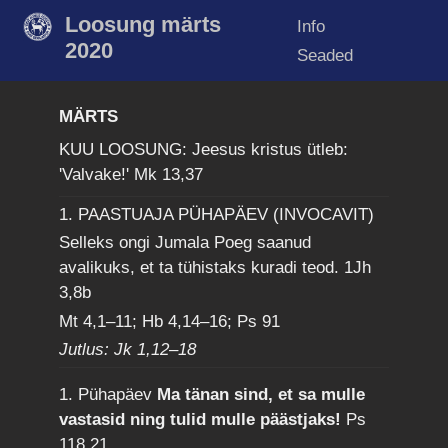
Loosung märts
Info
2020
Seaded
MÄRTS
KUU LOOSUNG: Jeesus kristus ütleb:
'Valvake!'
Mk 13,37
1. PAASTUAJA PÜHAPÄEV (INVOCAVIT)
Selleks ongi Jumala Poeg saanud
avalikuks, et ta tühistaks kuradi teod.
1Jh
3,8b
Mt 4,1–11; Hb 4,14–16; Ps 91
Jutlus: Jk 1,12–18
1. Pühapäev
Ma tänan sind, et sa mulle
vastasid ning tulid mulle päästjaks!
Ps
118,21