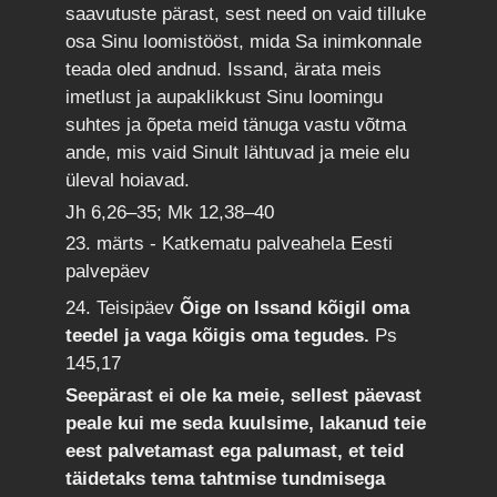
saavutuste pärast, sest need on vaid tilluke
osa Sinu loomistööst, mida Sa inimkonnale
teada oled andnud. Issand, ärata meis
imetlust ja aupaklikkust Sinu loomingu
suhtes ja õpeta meid tänuga vastu võtma
ande, mis vaid Sinult lähtuvad ja meie elu
üleval hoiavad.
Jh 6,26–35; Mk 12,38–40
23. märts - Katkematu palveahela Eesti
palvepäev
24. Teisipäev
Õige on Issand kõigil oma
teedel ja vaga kõigis oma tegudes.
Ps
145,17
Seepärast ei ole ka meie, sellest päevast
peale kui me seda kuulsime, lakanud teie
eest palvetamast ega palumast, et teid
täidetaks tema tahtmise tundmisega