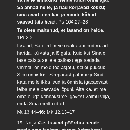
sa neile annaksid nende toidu omal ajal.
Sa annad neile, ja nad korjavad kokku;
sina avad oma käe ja nende kõhud
saavad täis head.
Ps 104,27–28
Te olete maitsnud, et Issand on helde.
1Pt 2,3
Issand, Sa oled meie osaks andnud maad
harida, külvata ja lõigata. Kuid kui Sina ei
lase paista sellele päikest ega sadada
vihmal, on meie töö asjatu, sellel puudub
Sinu õnnistus. Seepärast palumegi Sind:
kata meile ikka laud ja õnnista igapäevast
leiba meie päevade lõpuni. Aita ka, et me
oma eluga kannaksime igavest vaimu vilja,
mida Sina meilt ootad.
Mt 13,44–46; Mk 12,13–17
19. Neljapäev
Issand pöördus nende