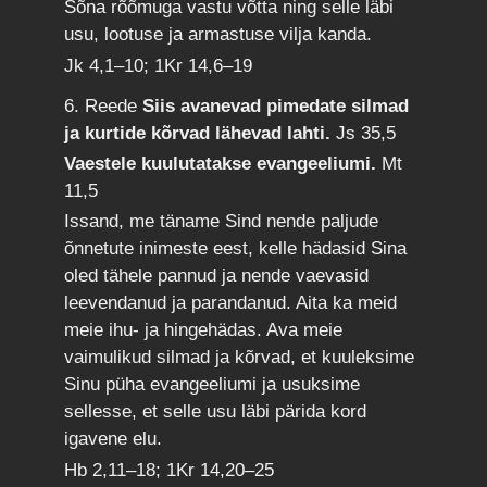
Sõna rõõmuga vastu võtta ning selle läbi
usu, lootuse ja armastuse vilja kanda.
Jk 4,1–10; 1Kr 14,6–19
6. Reede
Siis avanevad pimedate silmad
ja kurtide kõrvad lähevad lahti.
Js 35,5
Vaestele kuulutatakse evangeeliumi.
Mt
11,5
Issand, me täname Sind nende paljude
õnnetute inimeste eest, kelle hädasid Sina
oled tähele pannud ja nende vaevasid
leevendanud ja parandanud. Aita ka meid
meie ihu- ja hingehädas. Ava meie
vaimulikud silmad ja kõrvad, et kuuleksime
Sinu püha evangeeliumi ja usuksime
sellesse, et selle usu läbi pärida kord
igavene elu.
Hb 2,11–18; 1Kr 14,20–25