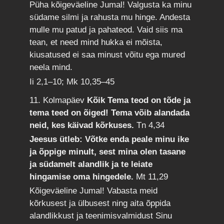
Püha kõigeväeline Jumal! Valgusta ka minu
südame silmi ja rahusta mu hinge. Andesta
mulle mu patud ja pahateod. Vaid siis ma
tean, et need mind hukka ei mõista,
kiusatused ei saa minust võitu ega mured
neela mind.
Ii 2,1–10; Mk 10,35–45
11. Kolmapäev
Kõik Tema teod on tõde ja
tema teed on õiged! Tema võib alandada
neid, kes käivad kõrkuses.
Tn 4,34
Jeesus ütleb: Võtke enda peale minu ike
ja õppige minult, sest mina olen tasane
ja südamelt alandlik ja te leiate
hingamise oma hingedele.
Mt 11,29
Kõigeväeline Jumal! Vabasta meid
kõrkusest ja ülbusest ning aita õppida
alandlikkust ja teenimisvalmidust Sinu