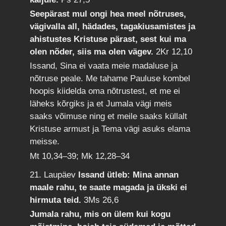
Seepärast mul ongi hea meel nõtruses,
vägivalla all, hädades, tagakiusamistes ja
ahistustes Kristuse pärast, sest kui ma
olen nõder, siis ma olen vägev.
2Kr 12,10
Issand, Sina ei vaata meie madaluse ja
nõtruse peale. Me tahame Pauluse kombel
hoopis kiidelda oma nõtrustest, et me ei
läheks kõrgiks ja et Jumala vägi meis
saaks võimuse ning et meile saaks küllalt
Kristuse armust ja Tema vägi asuks elama
meisse.
Mt 10,34–39; Mk 12,28–34
21. Laupäev
Issand ütleb: Mina annan
maale rahu, te saate magada ja ükski ei
hirmuta teid.
3Ms 26,6
Jumala rahu, mis on ülem kui kogu