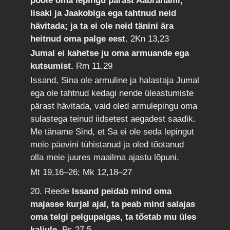
poole oma lepingu pärast Aabrahami,
Iisaki ja Jaakobiga ega tahtnud neid
hävitada; ja ta ei ole neid tänini ära
heitnud oma palge eest.
2Kn 13,23
Jumal ei kahetse ju oma armuande ega
kutsumist.
Rm 11,29
Issand, Sina ole armuline ja halastaja Jumal
ega ole tahtnud kedagi nende üleastumiste
pärast hävitada, vaid oled armulepingu oma
sulastega teinud iidsetest aegadest saadik.
Me täname Sind, et Sa ei ole seda lepingut
meie päevini tühistanud ja oled tõotanud
olla meie juures maailma ajastu lõpuni.
Mt 19,16–26; Mk 12,18–27
20. Reede
Issand peidab mind oma
majasse kurjal ajal, ta peab mind salajas
oma telgi pelgupaigas, ta tõstab mu üles
kaljule.
Ps 27,5