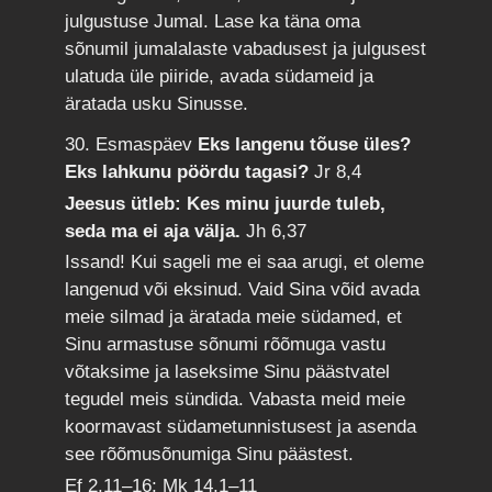
julgustuse Jumal. Lase ka täna oma
sõnumil jumalalaste vabadusest ja julgusest
ulatuda üle piiride, avada südameid ja
äratada usku Sinusse.
30. Esmaspäev
Eks langenu tõuse üles?
Eks lahkunu pöördu tagasi?
Jr 8,4
Jeesus ütleb: Kes minu juurde tuleb,
seda ma ei aja välja.
Jh 6,37
Issand! Kui sageli me ei saa arugi, et oleme
langenud või eksinud. Vaid Sina võid avada
meie silmad ja äratada meie südamed, et
Sinu armastuse sõnumi rõõmuga vastu
võtaksime ja laseksime Sinu päästvatel
tegudel meis sündida. Vabasta meid meie
koormavast südametunnistusest ja asenda
see rõõmusõnumiga Sinu päästest.
Ef 2,11–16; Mk 14,1–11