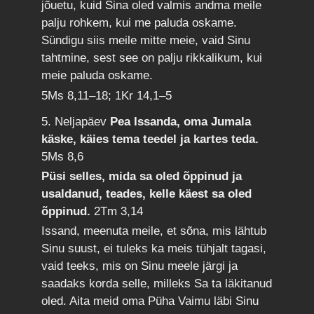
jõuetu, kuid Sina oled valmis andma meile
palju rohkem, kui me paluda oskame.
Sündigu siis meile mitte meie, vaid Sinu
tahtmine, sest see on palju rikkalikum, kui
meie paluda oskame.
5Ms 8,11–18; 1Kr 14,1–5
5. Neljapäev
Pea Issanda, oma Jumala
käske, käies tema teedel ja kartes teda.
5Ms 8,6
Püsi selles, mida sa oled õppinud ja
usaldanud, teades, kelle käest sa oled
õppinud.
2Tm 3,14
Issand, meenuta meile, et sõna, mis lähtub
Sinu suust, ei tuleks ka meis tühjalt tagasi,
vaid teeks, mis on Sinu meele järgi ja
saadaks korda selle, milleks Sa ta läkitanud
oled. Aita meid oma Püha Vaimu läbi Sinu