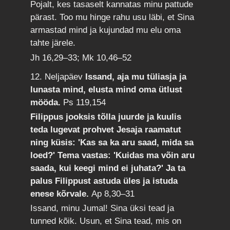
Pojalt, kes tasaselt kannatas minu pattude
pärast. Too mu hinge rahu usu läbi, et Sina
armastad mind ja kujundad mu elu oma
tahte järele.
Jh 16,29–33; Mk 10,46–52
12. Neljapäev
Issand, aja mu tüliasja ja
lunasta mind, elusta mind oma ütlust
mööda.
Ps 119,154
Filippus jooksis tõlla juurde ja kuulis
teda lugevat prohvet Jesaja raamatut
ning küsis: 'Kas sa ka aru saad, mida sa
loed?' Tema vastas: 'Kuidas ma võin aru
saada, kui keegi mind ei juhata?' Ja ta
palus Filippust astuda üles ja istuda
enese kõrvale.
Ap 8,30–31
Issand, minu Jumal! Sina üksi tead ja
tunned kõik. Usun, et Sina tead, mis on