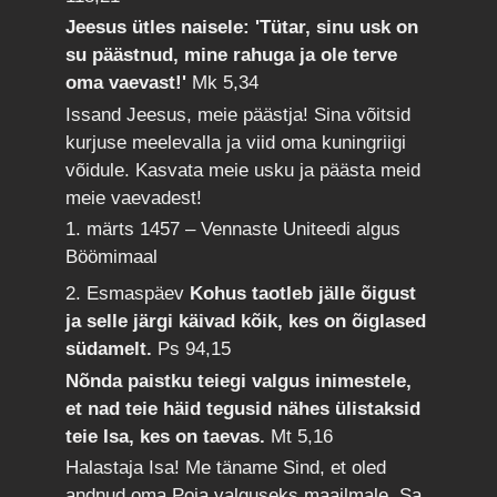
Jeesus ütles naisele: 'Tütar, sinu usk on
su päästnud, mine rahuga ja ole terve
oma vaevast!'
Mk 5,34
Issand Jeesus, meie päästja! Sina võitsid
kurjuse meelevalla ja viid oma kuningriigi
võidule. Kasvata meie usku ja päästa meid
meie vaevadest!
1. märts 1457 – Vennaste Uniteedi algus
Böömimaal
2. Esmaspäev
Kohus taotleb jälle õigust
ja selle järgi käivad kõik, kes on õiglased
südamelt.
Ps 94,15
Nõnda paistku teiegi valgus inimestele,
et nad teie häid tegusid nähes ülistaksid
teie Isa, kes on taevas.
Mt 5,16
Halastaja Isa! Me täname Sind, et oled
andnud oma Poja valguseks maailmale. Sa