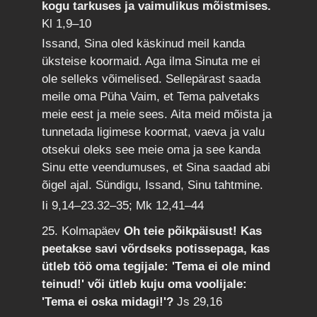
kogu tarkuses ja vaimulikus mõistmises.
Kl 1,9–10
Issand, Sina oled käskinud meil kanda
üksteise koormaid. Aga ilma Sinuta me ei
ole selleks võimelised. Sellepärast saada
meile oma Püha Vaim, et Tema palvetaks
meie eest ja meie sees. Aita meid mõista ja
tunnetada ligimese koormat, vaeva ja valu
otsekui oleks see meie oma ja see kanda
Sinu ette veendumuses, et Sina saadad abi
õigel ajal. Sündigu, Issand, Sinu tahtmine.
Ii 9,14–23.32–35; Mk 12,41–44
25. Kolmapäev
Oh teie põikpäisust! Kas
peetakse savi võrdseks potissepaga, kas
ütleb töö oma tegijale: 'Tema ei ole mind
teinud!' või ütleb kuju oma voolijale:
'Tema ei oska midagi!'?
Js 29,16