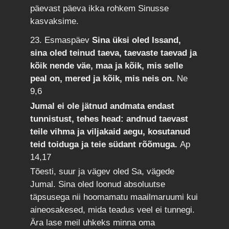
päevast päeva ikka rohkem Sinusse
kasvaksime.
23. Esmaspäev
Sina üksi oled Issand,
sina oled teinud taeva, taevaste taevad ja
kõik nende väe, maa ja kõik, mis selle
peal on, mered ja kõik, mis neis on.
Ne
9,6
Jumal ei ole jätnud andmata endast
tunnistust, tehes head: andnud taevast
teile vihma ja viljakaid aegu, kosutanud
teid toiduga ja teie südant rõõmuga.
Ap
14,17
Tõesti, suur ja vägev oled Sa, vägede
Jumal. Sina oled loonud absoluutse
täpsusega nii hoomamatu maailmaruumi kui
aineosakesed, mida teadus veel ei tunnegi.
Ära lase meil uhkeks minna oma