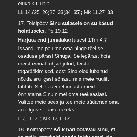
elukäiku juhib.
Lk 14,(25–26)27–33(34–35); Mk 11,27–33
17. Teisipäev
Sinu sulasele on su käsud
hoiatuseks.
Ps 19,12
Harjuta end jumalakartuses!
1Tm 4,7
Issand, me palume oma hinge tõelise
osaduse pärast Sinuga. Sellepärast hoia
meist eemal tühjad jutud, teiste
tagarääkimised, sest Sina oled lubanud
nõuda aru igast sõnast, mis meie huulilt
lähtub. Selle asemel innusta meid
õnnistama Sinu nimel oma teekaaslasi.
Valitse meie sees ja tee meie südamed oma
auhiilguse eluasemeteks!
Ii 7,11–21; Mk 12,1–12
18. Kolmapäev
Kõik nad ootavad sind, et