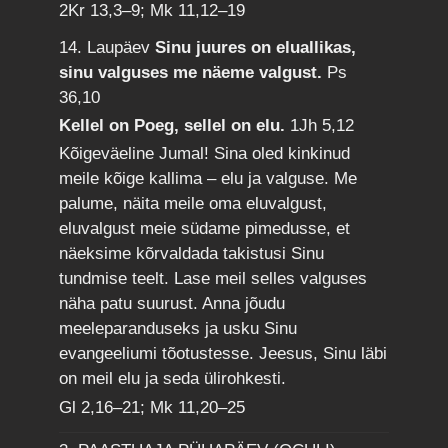
2Kr 13,3–9; Mk 11,12–19
14. Laupäev
Sinu juures on eluallikas,
sinu valguses me näeme valgust.
Ps
36,10
Kellel on Poeg, sellel on elu.
1Jh 5,12
Kõigeväeline Jumal! Sina oled kinkinud
meile kõige kallima – elu ja valguse. Me
palume, näita meile oma eluvalgust,
eluvalgust meie südame pimedusse, et
näeksime kõrvaldada takistusi Sinu
tundmise teelt. Lase meil selles valguses
näha patu suurust. Anna jõudu
meeleparanduseks ja usku Sinu
evangeeliumi tõotustesse. Jeesus, Sinu läbi
on meil elu ja seda ülirohkesti.
Gl 2,16–21; Mk 11,20–25