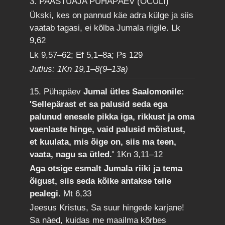
3. PAASTUAJA PÜHAPÄEV (OCULI)
Ükski, kes on pannud käe adra külge ja siis
vaatab tagasi, ei kõlba Jumala riigile.
Lk
9,62
Lk 9,57–62; Ef 5,1–8a; Ps 129
Jutlus: 1Kn 19,1–8(9–13a)
15. Pühapäev
Jumal ütles Saalomonile:
'Sellepärast et sa palusid seda ega
palunud enesele pikka iga, rikkust ja oma
vaenlaste hinge, vaid palusid mõistust,
et kuulata, mis õige on, siis ma teen,
vaata, nagu sa ütled.'
1Kn 3,11–12
Aga otsige esmalt Jumala riiki ja tema
õigust, siis seda kõike antakse teile
pealegi.
Mt 6,33
Jeesus Kristus, Sa suur hingede karjane!
Sa näed, kuidas me maailma kõrbes