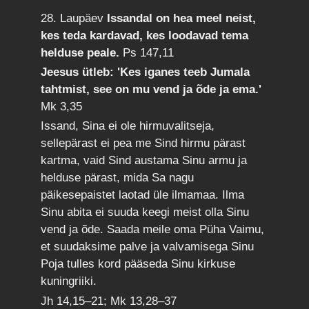
28. Laupäev
Issandal on hea meel neist,
kes teda kardavad, kes loodavad tema
helduse peale.
Ps 147,11
Jeesus ütleb: 'Kes iganes teeb Jumala
tahtmist, see on mu vend ja õde ja ema.'
Mk 3,35
Issand, Sina ei ole hirmuvalitseja,
sellepärast ei pea me Sind hirmu pärast
kartma, vaid Sind austama Sinu armu ja
helduse pärast, mida Sa nagu
päikesepaistet laotad üle ilmamaa. Ilma
Sinu abita ei suuda keegi meist olla Sinu
vend ja õde. Saada meile oma Püha Vaimu,
et suudaksime palve ja valvamisega Sinu
Poja tulles kord pääseda Sinu kirkuse
kuningriiki.
Jh 14,15–21; Mk 13,28–37