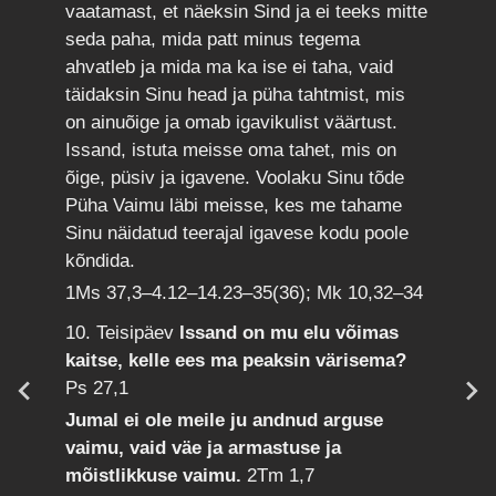
vaatamast, et näeksin Sind ja ei teeks mitte
seda paha, mida patt minus tegema
ahvatleb ja mida ma ka ise ei taha, vaid
täidaksin Sinu head ja püha tahtmist, mis
on ainuõige ja omab igavikulist väärtust.
Issand, istuta meisse oma tahet, mis on
õige, püsiv ja igavene. Voolaku Sinu tõde
Püha Vaimu läbi meisse, kes me tahame
Sinu näidatud teerajal igavese kodu poole
kõndida.
1Ms 37,3–4.12–14.23–35(36); Mk 10,32–34
10. Teisipäev
Issand on mu elu võimas
kaitse, kelle ees ma peaksin värisema?
Ps 27,1
Jumal ei ole meile ju andnud arguse
vaimu, vaid väe ja armastuse ja
mõistlikkuse vaimu.
2Tm 1,7