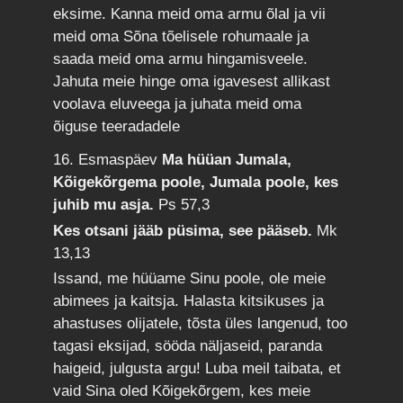
eksime. Kanna meid oma armu õlal ja vii
meid oma Sõna tõelisele rohumaale ja
saada meid oma armu hingamisveele.
Jahuta meie hinge oma igavesest allikast
voolava eluveega ja juhata meid oma
õiguse teeradadele
16. Esmaspäev
Ma hüüan Jumala,
Kõigekõrgema poole, Jumala poole, kes
juhib mu asja.
Ps 57,3
Kes otsani jääb püsima, see pääseb.
Mk
13,13
Issand, me hüüame Sinu poole, ole meie
abimees ja kaitsja. Halasta kitsikuses ja
ahastuses olijatele, tõsta üles langenud, too
tagasi eksijad, sööda näljaseid, paranda
haigeid, julgusta argu! Luba meil taibata, et
vaid Sina oled Kõigekõrgem, kes meie