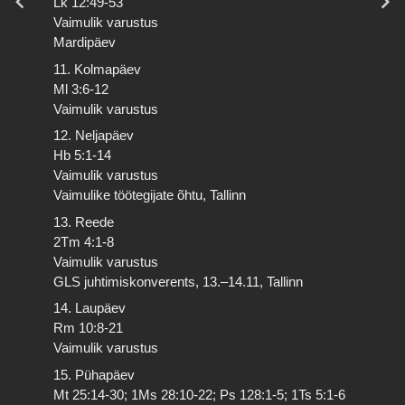
Lk 12:49-53
Vaimulik varustus
Mardipäev
11. Kolmapäev
Ml 3:6-12
Vaimulik varustus
12. Neljapäev
Hb 5:1-14
Vaimulik varustus
Vaimulike töötegijate õhtu, Tallinn
13. Reede
2Tm 4:1-8
Vaimulik varustus
GLS juhtimiskonverents, 13.–14.11, Tallinn
14. Laupäev
Rm 10:8-21
Vaimulik varustus
15. Pühapäev
Mt 25:14-30; 1Ms 28:10-22; Ps 128:1-5; 1Ts 5:1-6