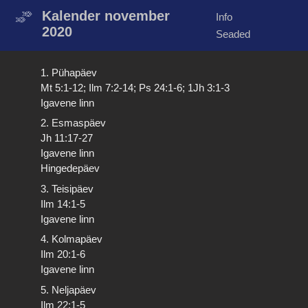
Kalender november
Info
2020
Seaded
1. Pühapäev
Mt 5:1-12; Ilm 7:2-14; Ps 24:1-6; 1Jh 3:1-3
Igavene linn
2. Esmaspäev
Jh 11:17-27
Igavene linn
Hingedepäev
3. Teisipäev
Ilm 14:1-5
Igavene linn
4. Kolmapäev
Ilm 20:1-6
Igavene linn
5. Neljapäev
Ilm 22:1-5