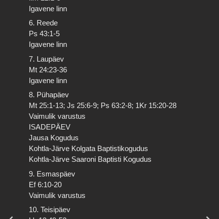
Igavene linn
6. Reede
Ps 43:1-5
Igavene linn
7. Laupäev
Mt 24:23-36
Igavene linn
8. Pühapäev
Mt 25:1-13; Js 25:6-9; Ps 63:2-8; 1Kr 15:20-28
Vaimulik varustus
ISADEPÄEV
Jausa Kogudus
Kohtla-Järve Kolgata Baptistikogudus
Kohtla-Järve Saaroni Baptisti Kogudus
9. Esmaspäev
Ef 6:10-20
Vaimulik varustus
10. Teisipäev