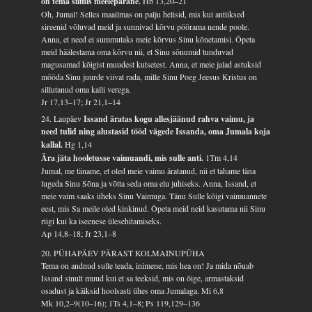
on tema silmis meelepärane.
Hb 13,20–21
Oh, Jumal! Selles maailmas on palju helisid, mis kui antiiksed
sireenid võluvad meid ja sunnivad kõrvu pöörama nende poole.
Anna, et need ei summutaks meie kõrvus Sinu kõnetamisi. Õpeta
meid häälestama oma kõrvu nii, et Sinu sõnumid tunduvad
magusamad kõigist muudest kutsetest. Anna, et meie jalad astuksid
mööda Sinu juurde viivat rada, mille Sinu Poeg Jeesus Kristus on
sillutanud oma kalli verega.
Jr 17,13–17; Jr 21,1–14
24. Laupäev
Issand äratas kogu allesjäänud rahva vaimu, ja
need tulid ning alustasid tööd vägede Issanda, oma Jumala koja
kallal.
Hg 1,14
Ära jäta hooletusse vaimuandi, mis sulle anti.
1Tm 4,14
Jumal, me täname, et oled meie vaimu äratanud, nii et tahame täna
lugeda Sinu Sõna ja võtta seda oma elu juhiseks. Anna, Issand, et
meie vaim saaks üheks Sinu Vaimuga. Tänu Sulle kõigi vaimuannete
eest, mis Sa meile oled kinkinud. Õpeta meid neid kasutama nii Sinu
riigi kui ka iseenese ülesehitamiseks.
Ap 14,8–18; Jr 23,1–8
20. PÜHAPÄEV PÄRAST KOLMAINUPÜHA
Tema on andnud sulle teada, inimene, mis hea on! Ja mida nõuab
Issand sinult muud kui et sa teeksid, mis on õige, armastaksid
osadust ja käiksid hoolsasti ühes oma Jumalaga.
Mi 6,8
Mk 10,2–9(10–16); 1Ts 4,1–8; Ps 119,129–136