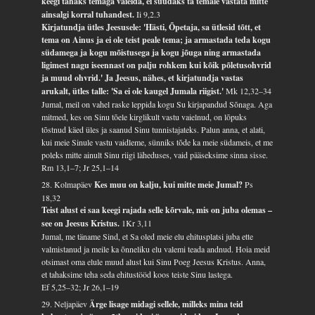
keegi tahaks temaga vaielda, ei suudaks ta temale vastata mitte
ainsalgi korral tuhandest.
Ii 9,2.3
Kirjatundja ütles Jeesusele: 'Hästi, Õpetaja, sa ütlesid tõtt, et
tema on Ainus ja ei ole teist peale tema; ja armastada teda kogu
südamega ja kogu mõistusega ja kogu jõuga ning armastada
ligimest nagu iseennast on palju rohkem kui kõik põletusohvrid
ja muud ohvrid.' Ja Jeesus, nähes, et kirjatundja vastas
arukalt, ütles talle: 'Sa ei ole kaugel Jumala riigist.'
Mk 12,32–34
Jumal, meil on vahel raske leppida kogu Su kirjapandud Sõnaga. Aga
mitmed, kes on Sinu tõele kirglikult vastu vaielnud, on lõpuks
tõstnud käed üles ja saanud Sinu tunnistajateks. Palun anna, et alati,
kui meie Sinule vastu vaidleme, sünniks tõde ka meie südameis, et me
poleks mitte ainult Sinu riigi läheduses, vaid pääseksime sinna sisse.
Rm 13,1–7; Jr 25,1–14
28. Kolmapäev
Kes muu on kalju, kui mitte meie Jumal?
Ps
18,32
Teist alust ei saa keegi rajada selle kõrvale, mis on juba olemas –
see on Jeesus Kristus.
1Kr 3,11
Jumal, me täname Sind, et Sa oled meie elu ehitusplatsi juba ette
valmistanud ja meile ka õnneliku elu valemi teada andnud. Hoia meid
otsimast oma elule muud alust kui Sinu Poeg Jeesus Kristus. Anna,
et tahaksime teha seda ehitustööd koos teiste Sinu lastega.
Ef 5,25–32; Jr 26,1–19
29. Neljapäev
Ärge lisage midagi sellele, milleks mina teid