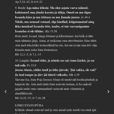
Ap 5,34–42; Jr 6,9–21
9. Reede
Aga mina ütlesin: Ma olen asjata vaeva näinud,
kulutanud oma jõudu kasuta ja tühja. Ometi on mu õigus
Issanda käes ja mu töötasu on mu Jumala juures.
Js 49,4
Niisiis, mu armsad vennad, olge kindlad, kõigutamatud ning
ikka innukad Issanda töös, teades, et teie vaevanägemine
Issandas ei ole tühine.
1Kr 15,58
Hoia meid, Issand, käega löömast ja kibestumast, kui kõik ei lähe
meie tahtmise järgi. Anna, et otsiksime oma ettevõtmistes Sinu tahet.
Aita meil teha kõike lootusrikkalt ka siis, kui me ei näe oma töö vilja.
Kinnita meie usku Sinu tõotustesse.
Hb 12,1–3; Jr 7,1–15
10. Laupäev
Issand ütles, ja nõnda see sai; tema käskis, ja see
tuli esile.
Ps 33,9
Jeesus tõusis, sõitles tuult ja ütles järvele: 'Jää vakka, ole vait!'
Ja tuul rauges ja järv jäi täiesti vaikseks.
Mk 4,39
Taevane Isa, Sinu Poja Jeesuse Sõnal oli meelevald loodusjõudude ja
haiguste üle. Aita meil elada Sinu ustavate lastena, et Sa saaksid
jagada meile oma vaimuandeid vastavalt meie võimetele ja
alandlikkusele.
Mt 14,22–33; Jr 7,16–28
LÕIKUSTÄNUPÜHA
Kõikide silmad ootavad sind ja sina annad neile nende roa omal ajal.