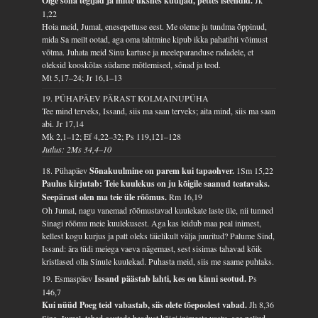
Olge sõna tegijad ja mitte üksnes kuuljad, pettes iseendid.
Jk
1,22
Hoia meid, Jumal, enesepettuse eest. Me oleme ju tundma õppinud,
mida Sa meilt ootad, aga oma tahtmine kipub ikka pahatihti võimust
võtma. Juhata meid Sinu kartuse ja meeleparanduse radadele, et
oleksid kooskõlas südame mõtlemised, sõnad ja teod.
Mt 5,17–24; Jr 16,1–13
19. PÜHAPÄEV PÄRAST KOLMAINUPÜHA
Tee mind terveks, Issand, siis ma saan terveks; aita mind, siis ma saan
abi.
Jr 17,14
Mk 2,1–12; Ef 4,22–32; Ps 119,121–128
Jutlus: 2Ms 34,4–10
18. Pühapäev
Sõnakuulmine on parem kui tapaohver.
1Sm 15,22
Paulus kirjutab: Teie kuulekus on ju kõigile saanud teatavaks.
Seepärast olen ma teie üle rõõmus.
Rm 16,19
Oh Jumal, nagu vanemad rõõmustavad kuulekate laste üle, nii tunned
Sinagi rõõmu meie kuulekusest. Aga kas leidub maa peal inimest,
kellest kogu kurjus ja patt oleks täielikult välja juuritud? Palume Sind,
Issand: ära tüdi meiega vaeva nägemast, sest sisimas tahavad kõik
kristlased olla Sinule kuulekad. Puhasta meid, siis me saame puhtaks.
19. Esmaspäev
Issand päästab lahti, kes on kinni seotud.
Ps
146,7
Kui nüüd Poeg teid vabastab, siis olete tõepoolest vabad.
Jh 8,36
Sina, Jumal, tahad osutada headust kõigi inimeste vastu, aga paljud