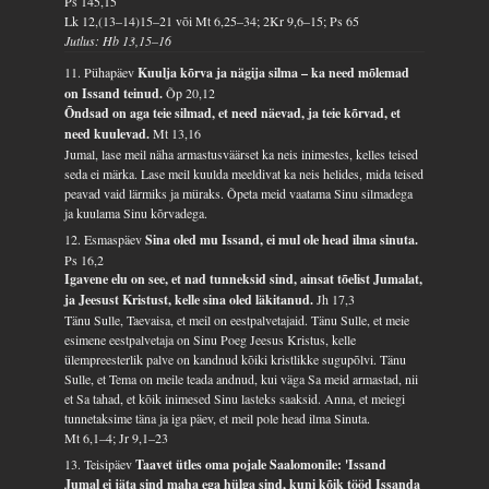
Ps 145,15
Lk 12,(13–14)15–21 või Mt 6,25–34; 2Kr 9,6–15; Ps 65
Jutlus: Hb 13,15–16
11. Pühapäev
Kuulja kõrva ja nägija silma – ka need mõlemad
on Issand teinud.
Õp 20,12
Õndsad on aga teie silmad, et need näevad, ja teie kõrvad, et
need kuulevad.
Mt 13,16
Jumal, lase meil näha armastusväärset ka neis inimestes, kelles teised
seda ei märka. Lase meil kuulda meeldivat ka neis helides, mida teised
peavad vaid lärmiks ja müraks. Õpeta meid vaatama Sinu silmadega
ja kuulama Sinu kõrvadega.
12. Esmaspäev
Sina oled mu Issand, ei mul ole head ilma sinuta.
Ps 16,2
Igavene elu on see, et nad tunneksid sind, ainsat tõelist Jumalat,
ja Jeesust Kristust, kelle sina oled läkitanud.
Jh 17,3
Tänu Sulle, Taevaisa, et meil on eestpalvetajaid. Tänu Sulle, et meie
esimene eestpalvetaja on Sinu Poeg Jeesus Kristus, kelle
ülempreesterlik palve on kandnud kõiki kristlikke sugupõlvi. Tänu
Sulle, et Tema on meile teada andnud, kui väga Sa meid armastad, nii
et Sa tahad, et kõik inimesed Sinu lasteks saaksid. Anna, et meiegi
tunnetaksime täna ja iga päev, et meil pole head ilma Sinuta.
Mt 6,1–4; Jr 9,1–23
13. Teisipäev
Taavet ütles oma pojale Saalomonile: 'Issand
Jumal ei jäta sind maha ega hülga sind, kuni kõik tööd Issanda