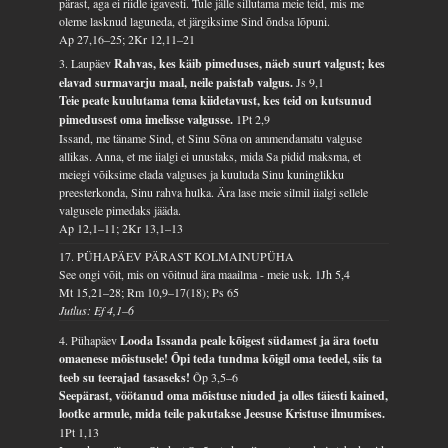
pärast, aga ei riidle igavesti. Tule jälle sillutama meie teid, mis me
oleme lasknud laguneda, et järgiksime Sind õndsa lõpuni.
Ap 27,16–25; 2Kr 12,11–21
3. Laupäev
Rahvas, kes käib pimeduses, näeb suurt valgust; kes
elavad surmavarju maal, neile paistab valgus.
Js 9,1
Teie peate kuulutama tema kiidetavust, kes teid on kutsunud
pimedusest oma imelisse valgusse.
1Pt 2,9
Issand, me täname Sind, et Sinu Sõna on ammendamatu valguse
allikas. Anna, et me iialgi ei unustaks, mida Sa pidid maksma, et
meiegi võiksime elada valguses ja kuuluda Sinu kuninglikku
preesterkonda, Sinu rahva hulka. Ära lase meie silmil iialgi sellele
valgusele pimedaks jääda.
Ap 12,1–11; 2Kr 13,1–13
17. PÜHAPÄEV PÄRAST KOLMAINUPÜHA
See ongi võit, mis on võitnud ära maailma - meie usk.
1Jh 5,4
Mt 15,21–28; Rm 10,9–17(18); Ps 65
Jutlus: Ef 4,1–6
4. Pühapäev
Looda Issanda peale kõigest südamest ja ära toetu
omaenese mõistusele! Õpi teda tundma kõigil oma teedel, siis ta
teeb su teerajad tasaseks!
Õp 3,5–6
Seepärast, vöötanud oma mõistuse niuded ja olles täiesti kained,
lootke armule, mida teile pakutakse Jeesuse Kristuse ilmumises.
1Pt 1,13