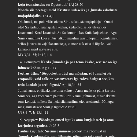
koja teenistuseks on lõpetatud.'
1Aj 28,20
Nõnda siis peetagu meid Kristuse sulaseiks ja Jumala saladuste
majapidajaiks.
1Kr 4,1
Oh Jumal, me pole väärt olema Sinu saladuste majapidajad. Ometi
oled Sa leidnud igal ajastul kedagi, keda oled selles ülesandes
kasutanud. Kord kasutasid Sa Saalomoni, kes Sulle koja ehitas. Aga
Sinu vaimuliku koja ehitus jätkub maailma ajastu lõpuni. Kasuta meid
selles ja varusta vajalike annetega, et meie usk otsa ei lõpeks, vaid
kannaks meid igavesse ellu.
Mk 3,31–35; Jr 12,1–6
14. Kolmapäev
Karda Jumalat ja pea tema käske, sest see on iga
inimese kohus.
Kg 12,13
Peetrus ütles: 'Tõepoolest, nüüd ma mõistan, et Jumal ei ole
erapoolik, vaid talle on vastuvõetav iga rahva hulgast see, kes
teda kardab ja teeb õigust.'
Ap 10,34–35
Jumal, anna, et täidaksime oma kohust. Anna meile ka püha kartust
Sinu ees, aga veel enam palume Sinu Vaimu juhtimist, et täidaksime
oma kohust, milleks Sa meid siia maailma oled asetanud, rõõmuga
ning armastusest Sinu ja ligimeste vastu.
Ül 8,4–7; Jr 13,1–11
15. Neljapäev
Pöördugu ometi igaüks oma kurjalt teelt ja oma
kurjadest tegudest.
Jr 25,5
Paulus kirjutab: Sisemise inimese poolest ma rõõmustan
Jumala Seaduse üle, oma liikmetes näen aga teist seadust, mis