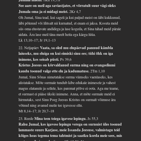
See aare on meil aga saviastjates, et võrratult suur vägi oleks
Jumala oma ja ei midagi meist.
2Kr 4,7
Oh Jumal, Sina tead, kui sageli ja kui paljud meist on läbi kukkunud,
läbi põlenud või lihtsalt nii kurnatud, et enam ei jaksa. Kosuta meid
siis oma elustavate andidega ja lase kogeda, et Sina tahad meid pärale
aidata. Ära lase meil täna meelt heita ega käega lüüa.
Lk 13,10–17; Jr 19,1–13
22. Neljapäev
Vaata, sa oled mu elupäevad pannud kämbla
laiuseks, mu eluiga on kui eimiski sinu ees; tühi õhk on iga
inimene, kes seisab püsti.
Ps 39,6
Kristus Jeesus on kõrvaldanud surma ning on evangeeliumi
kaudu toonud valge ette elu ja kadumatuse.
2Tm 1,10
Jumal, Sinu Sõnas nimetatakse surma viimseks vaenlaseks, kes
alistatakse. Mõte surmale tundub kibe edukale inimesele ja vahest
magus elatanule ja sellele, kes paremat põlve ei oota. Aga me teame,
et surmast ei pääse ükski inimene. Anna, et mõte surmale meid ei
hirmutaks, sest Sinu Poeg Jeesus Kristus on surmalt võimuse ära
võtnud ning avanud meile tee igavesse ellu.
Mt 8,14–17; Jr 20,7–18
23. Reede
Mina teen teiega igavese lepingu.
Js 55,3
Rahu Jumal, kes igavese lepingu verega on surnuist üles toonud
lammaste suure Karjase, meie Issanda Jeesuse, valmistagu teid
kõiges heas tegema tema tahtmist ja saatku korda meie sees, mis