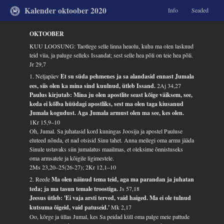
Kalender oktoober 2020
Info
Seaded
OKTOOBER
KUU LOOSUNG: Taotlege selle linna heaolu, kuhu ma olen lasknud
teid viia, ja paluge selleks Issandat; sest selle hea põli on teie hea põli.
Jr 29,7
1. Neljapäev
Et su süda pehmenes ja sa alandasid ennast Jumala
ees, siis olen ka mina sind kuulnud, ütleb Issand.
2Aj 34,27
Paulus kirjutab: Mina ju olen apostlite seast kõige väiksem, see,
keda ei kõlba hüüdagi apostliks, sest ma olen taga kiusanud
Jumala kogudust. Aga Jumala armust olen ma see, kes olen.
1Kr 15,9–10
Oh, Jumal. Sa juhatasid kord kuningas Joosija ja apostel Pauluse
eluteed nõnda, et nad otsisid Sinu tahet. Anna meilegi oma armu jääda
Sinule ustavaks siin jumalatus maailmas, et oleksime õnnistuseks
oma armsatele ja kõigile ligimestele.
2Ms 23,20–25(26-27); 2Kr 12,1–10
2. Reede
Ma olen näinud tema teid, aga ma parandan ja juhatan
teda; ja ma tasun temale troostiga.
Js 57,18
Jeesus ütleb: 'Ei vaja arsti terved, vaid haiged. Ma ei ole tulnud
kutsuma õigeid, vaid patuseid.'
Mk 2,17
Oo, kõrge ja üllas Jumal, kes Sa peidad küll oma palge meie pattude