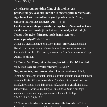
Jutlus: 2Kr 3,3–9
25. Pühapäev
Aamos ütles: Mina ei ole prohvet ega
prohvetijünger, vaid olen karjane ja metsviigipuude vääristaja.
Aga Issand võttis mind karja järelt ja ütles mulle: Mine,
ennusta mu rahvale Iisraelile!
Am 7,14–15
Galilea järve randa pidi kõndides nägi Jeesus Siimonat ja tema
venda Andreast noota järve heitvat, nad olid ju kalurid. Ja
Jeesus ütles neile: 'Järgnege mulle ja ma teen teist
inimesepüüdjad!'
Mk 1,16–17
Jumal, Sa oled kutsunud oma tööle inimesi erinevatelt elualadelt.
Kõneta meid oma Sõna ja Vaimu läbi, et leiaksime oma koha ja
ülesande Sinu riigi töös. Anna, et oleksime Sinule sama ustavad nagu
Aamos ja Siimon.
26. Esmaspäev
Mina, mina olen see, kes teid trööstib! Kes oled
sina, et sa kardad surelikke inimesi?
Js 51,12
See, kes on teis, on suurem sellest, kes on maailmas.
1Jh 4,4
Jumal, Sa oled oma sõnakuulmatutele lastele saatnud ränki katsumusi,
saates neile üksiti ka lohutuse sõnu. Sa tahad, et me kuuletuksime
ennekõike Sinule, mitte inimestele, ja kardaksime ennekõike Sind,
mitte inimesi. Anna, et me iialgi ei unustaks, et Sina oled kogu
maailma võimas valitseja, aga ka ainus tõeline Lohutaja.
2Ts 3,6–13; Jr 23,16–32
27. Teisipäev
Kuidas võib inimene õige olla Jumala ees? Kui