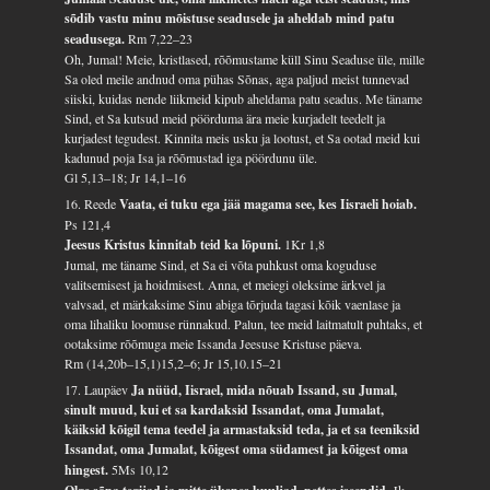
sõdib vastu minu mõistuse seadusele ja aheldab mind patu
seadusega.
Rm 7,22–23
Oh, Jumal! Meie, kristlased, rõõmustame küll Sinu Seaduse üle, mille
Sa oled meile andnud oma pühas Sõnas, aga paljud meist tunnevad
siiski, kuidas nende liikmeid kipub aheldama patu seadus. Me täname
Sind, et Sa kutsud meid pöörduma ära meie kurjadelt teedelt ja
kurjadest tegudest. Kinnita meis usku ja lootust, et Sa ootad meid kui
kadunud poja Isa ja rõõmustad iga pöördunu üle.
Gl 5,13–18; Jr 14,1–16
16. Reede
Vaata, ei tuku ega jää magama see, kes Iisraeli hoiab.
Ps 121,4
Jeesus Kristus kinnitab teid ka lõpuni.
1Kr 1,8
Jumal, me täname Sind, et Sa ei võta puhkust oma koguduse
valitsemisest ja hoidmisest. Anna, et meiegi oleksime ärkvel ja
valvsad, et märkaksime Sinu abiga tõrjuda tagasi kõik vaenlase ja
oma lihaliku loomuse rünnakud. Palun, tee meid laitmatult puhtaks, et
ootaksime rõõmuga meie Issanda Jeesuse Kristuse päeva.
Rm (14,20b–15,1)15,2–6; Jr 15,10.15–21
17. Laupäev
Ja nüüd, Iisrael, mida nõuab Issand, su Jumal,
sinult muud, kui et sa kardaksid Issandat, oma Jumalat,
käiksid kõigil tema teedel ja armastaksid teda, ja et sa teeniksid
Issandat, oma Jumalat, kõigest oma südamest ja kõigest oma
hingest.
5Ms 10,12