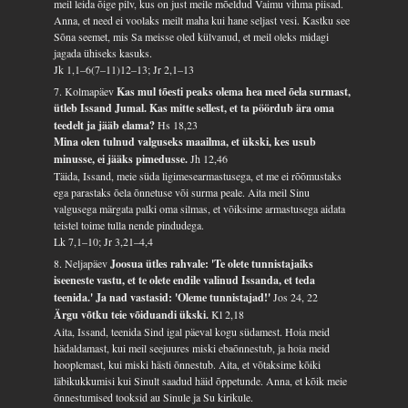
meil leida õige pilv, kus on just meile mõeldud Vaimu vihma piisad.
Anna, et need ei voolaks meilt maha kui hane seljast vesi. Kastku see
Sõna seemet, mis Sa meisse oled külvanud, et meil oleks midagi
jagada ühiseks kasuks.
Jk 1,1–6(7–11)12–13; Jr 2,1–13
7. Kolmapäev
Kas mul tõesti peaks olema hea meel õela surmast,
ütleb Issand Jumal. Kas mitte sellest, et ta pöördub ära oma
teedelt ja jääb elama?
Hs 18,23
Mina olen tulnud valguseks maailma, et ükski, kes usub
minusse, ei jääks pimedusse.
Jh 12,46
Täida, Issand, meie süda ligimesearmastusega, et me ei rõõmustaks
ega parastaks õela õnnetuse või surma peale. Aita meil Sinu
valgusega märgata palki oma silmas, et võiksime armastusega aidata
teistel toime tulla nende pindudega.
Lk 7,1–10; Jr 3,21–4,4
8. Neljapäev
Joosua ütles rahvale: 'Te olete tunnistajaiks
iseeneste vastu, et te olete endile valinud Issanda, et teda
teenida.' Ja nad vastasid: 'Oleme tunnistajad!'
Jos 24, 22
Ärgu võtku teie võiduandi ükski.
Kl 2,18
Aita, Issand, teenida Sind igal päeval kogu südamest. Hoia meid
hädaldamast, kui meil seejuures miski ebaõnnestub, ja hoia meid
hooplemast, kui miski hästi õnnestub. Aita, et võtaksime kõiki
läbikukkumisi kui Sinult saadud häid õppetunde. Anna, et kõik meie
õnnestumised tooksid au Sinule ja Su kirikule.