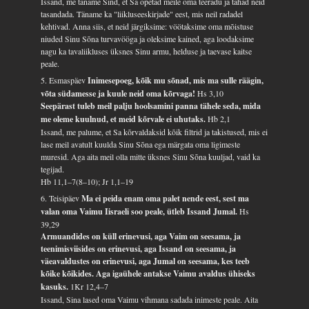
Issand, me täname Sind, et Sa õpetad meile oma teeradu ja tahad neid
tasandada. Täname ka "liikluseeskirjade" eest, mis neil radadel
kehtivad. Anna siis, et neid järgiksime: vöötaksime oma mõistuse
niuded Sinu Sõna turvavööga ja oleksime kained, aga loodaksime
nagu ka tavaliikluses üksnes Sinu armu, helduse ja taevase kaitse
peale.
5. Esmaspäev
Inimesepoeg, kõik mu sõnad, mis ma sulle räägin,
võta südamesse ja kuule neid oma kõrvaga!
Hs 3,10
Seepärast tuleb meil palju hoolsamini panna tähele seda, mida
me oleme kuulnud, et meid kõrvale ei uhutaks.
Hb 2,1
Issand, me palume, et Sa kõrvaldaksid kõik filtrid ja takistused, mis ei
lase meil avatult kuulda Sinu Sõna ega märgata oma ligimeste
muresid. Aga aita meil olla mitte üksnes Sinu Sõna kuuljad, vaid ka
tegijad.
Hb 11,1–7(8–10); Jr 1,1–19
6. Teisipäev
Ma ei peida enam oma palet nende eest, sest ma
valan oma Vaimu Iisraeli soo peale, ütleb Issand Jumal.
Hs
39,29
Armuandides on küll erinevusi, aga Vaim on seesama, ja
teenimisviisides on erinevusi, aga Issand on seesama, ja
väeavaldustes on erinevusi, aga Jumal on seesama, kes teeb
kõike kõikides. Aga igaühele antakse Vaimu avaldus ühiseks
kasuks.
1Kr 12,4–7
Issand, Sina lased oma Vaimu vihmana sadada inimeste peale. Aita