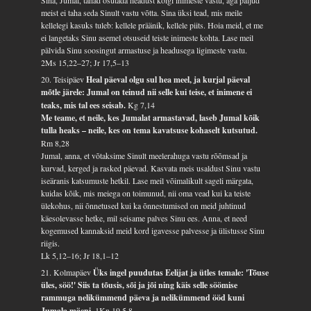
meist ei taha seda Sinult vastu võtta. Sina üksi tead, mis meile
kellelegi kasuks tuleb: kellele präänik, kellele piits. Hoia meid, et me
ei langetaks Sinu asemel otsuseid teiste inimeste kohta. Lase meil
pälvida Sinu soosingut armastuse ja headusega ligimeste vastu.
2Ms 15,22–27; Jr 17,5–13
20. Teisipäev
Heal päeval olgu sul hea meel, ja kurjal päeval
mõtle järele: Jumal on teinud nii selle kui teise, et inimene ei
teaks, mis tal ees seisab.
Kg 7,14
Me teame, et neile, kes Jumalat armastavad, laseb Jumal kõik
tulla heaks – neile, kes on tema kavatsuse kohaselt kutsutud.
Rm 8,28
Jumal, anna, et võtaksime Sinult meelerahuga vastu rõõmsad ja
kurvad, kerged ja rasked päevad. Kasvata meis usaldust Sinu vastu
iseäranis katsumuste hetkil. Lase meil võimalikult sageli märgata,
kuidas kõik, mis meiega on toimunud, nii oma vead kui ka teiste
ülekohus, nii õnnetused kui ka õnnestumised on meid juhtinud
käesolevasse hetke, mil seisame palves Sinu ees. Anna, et need
kogemused kannaksid meid kord igavesse palvesse ja ülistusse Sinu
riigis.
Lk 5,12–16; Jr 18,1–12
21. Kolmapäev
Üks ingel puudutas Eelijat ja ütles temale: 'Tõuse
üles, söö!' Siis ta tõusis, sõi ja jõi ning käis selle söömise
rammuga nelikümmend päeva ja nelikümmend ööd kuni
Jumala mäeni.
1Kn 19,5.8