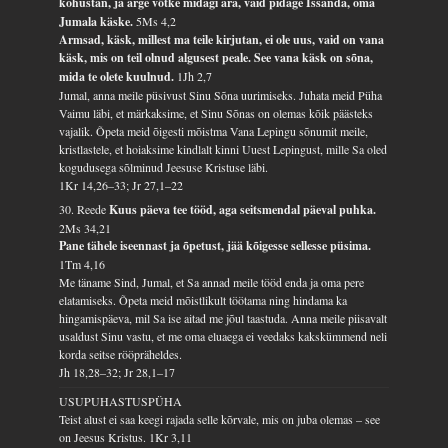
kohustan, ja ärge võtke midagi ära, vaid pidage Issanda, oma
Jumala käske.
5Ms 4,2
Armsad, käsk, millest ma teile kirjutan, ei ole uus, vaid on vana
käsk, mis on teil olnud algusest peale. See vana käsk on sõna,
mida te olete kuulnud.
1Jh 2,7
Jumal, anna meile püsivust Sinu Sõna uurimiseks. Juhata meid Püha
Vaimu läbi, et märkaksime, et Sinu Sõnas on olemas kõik päästeks
vajalik. Õpeta meid õigesti mõistma Vana Lepingu sõnumit meile,
kristlastele, et hoiaksime kindlalt kinni Uuest Lepingust, mille Sa oled
kogudusega sõlminud Jeesuse Kristuse läbi.
1Kr 14,26–33; Jr 27,1–22
30. Reede
Kuus päeva tee tööd, aga seitsmendal päeval puhka.
2Ms 34,21
Pane tähele iseennast ja õpetust, jää kõigesse sellesse püsima.
1Tm 4,16
Me täname Sind, Jumal, et Sa annad meile tööd enda ja oma pere
elatamiseks. Õpeta meid mõistlikult töötama ning hindama ka
hingamispäeva, mil Sa ise aitad me jõul taastuda. Anna meile piisavalt
usaldust Sinu vastu, et me oma eluaega ei veedaks kakskümmend neli
korda seitse rööpräheldes.
Jh 18,28–32; Jr 28,1–17
USUPUHASTUSPÜHA
Teist alust ei saa keegi rajada selle kõrvale, mis on juba olemas – see
on Jeesus Kristus.
1Kr 3,11