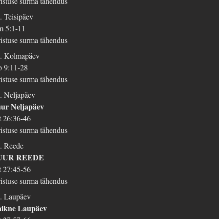
istuse surma tähendus
. Teisipäev
 5:1-11
istuse surma tähendus
. Kolmapäev
 9:11-28
istuse surma tähendus
. Neljapäev
ur Neljapäev
 26:36-46
istuse surma tähendus
. Reede
UUR REEDE
 27:45-56
istuse surma tähendus
. Laupäev
aikne Laupäev