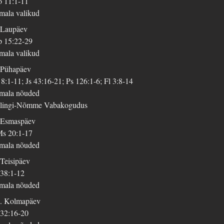
 11:1-11
mala valikud
 Laupäev
 15:22-29
mala valikud
 Pühapäev
 8:1-11; Js 43:16-21; Ps 126:1-6; Fl 3:8-14
mala nõuded
lingi-Nõmme Vabakogudus
 Esmaspäev
s 20:1-17
mala nõuded
 Teisipäev
 38:1-12
mala nõuded
. Kolmapäev
 32:16-20