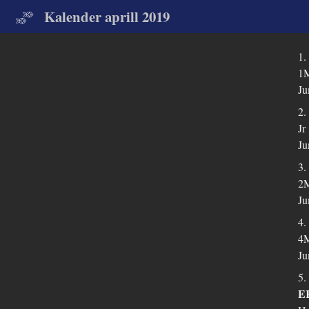
Kalender aprill 2019
1.
1M
Ju
2.
Jr
Ju
3.
2M
Ju
4.
4M
Ju
5.
EK