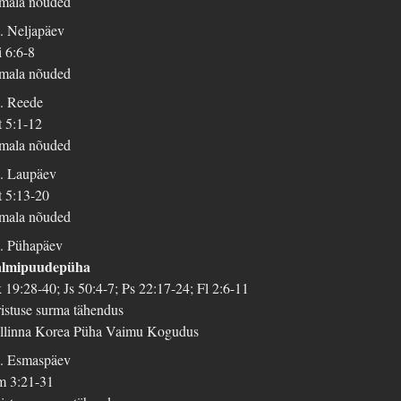
mala nõuded
. Neljapäev
 6:6-8
mala nõuded
. Reede
 5:1-12
mala nõuded
. Laupäev
 5:13-20
mala nõuded
. Pühapäev
almipuudepüha
 19:28-40; Js 50:4-7; Ps 22:17-24; Fl 2:6-11
istuse surma tähendus
llinna Korea Püha Vaimu Kogudus
. Esmaspäev
 3:21-31