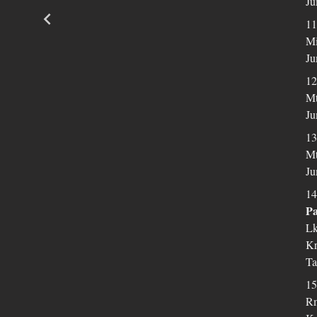
Ju
11
Mi
Ju
12
Mt
Ju
13
Mt
Ju
14
P
Lk
Kr
Ta
15
Rm