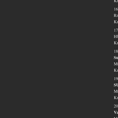
Kr
16
Rm
Kr
17
Hb
Kr
18
Su
Mt
Kr
19
S
Mt
Kr
20
V