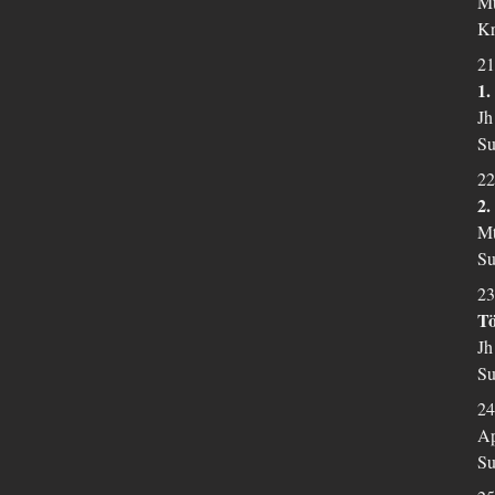
Mt
Kr
21
1
Jh
Su
22
2.
Mt
Su
23
Tö
Jh
Su
24
Ap
Su