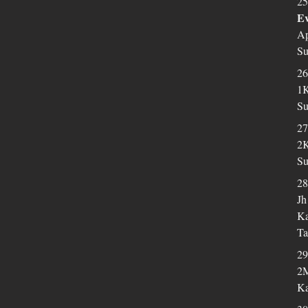
25
Ev
Ap
Su
26
1K
Su
27
2K
Su
28
Jh
Ka
Ta
29
2M
Ka