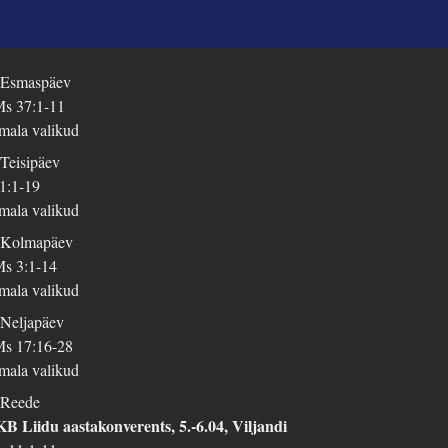
 Esmaspäev
s 37:1-11
mala valikud
 Teisipäev
 1:1-19
mala valikud
 Kolmapäev
s 3:1-14
mala valikud
 Neljapäev
s 17:16-28
mala valikud
 Reede
B Liidu aastakonverents, 5.-6.04, Viljandi