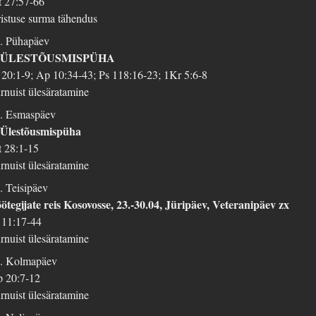
 27:57-66
istuse surma tähendus
. Pühapäev
. ÜLESTÕUSMISPÜHA
 20:1-9; Ap 10:34-43; Ps 118:16-23; 1Kr 5:6-8
rnuist ülesäratamine
. Esmaspäev
 Ülestõusmispüha
 28:1-15
rnuist ülesäratamine
. Teisipäev
ötegijate reis Kosovosse, 23.-30.04, Jüripäev, Veteranipäev zx
 11:17-44
rnuist ülesäratamine
. Kolmapäev
 20:7-12
rnuist ülesäratamine