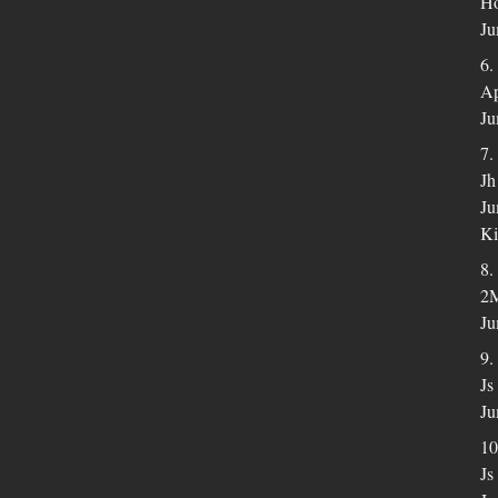
Ho
Ju
6.
Ap
Ju
7.
Jh
Ju
Ki
8.
2M
Ju
9.
Js
Ju
10
Js