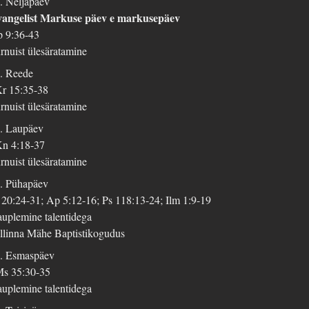
. Neljapäev
angelist Markuse päev e markusepäev
 9:36-43
rnuist ülesäratamine
. Reede
r 15:35-38
rnuist ülesäratamine
. Laupäev
n 4:18-37
rnuist ülesäratamine
. Pühapäev
 20:24-31; Ap 5:12-16; Ps 118:13-24; Ilm 1:9-19
uplemine talentidega
llinna Mähe Baptistikogudus
. Esmaspäev
s 35:30-35
uplemine talentidega