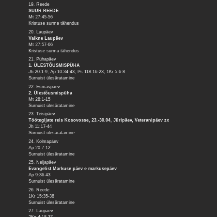
19. Reede
SUUR REEDE
Mt 27:45-56
Kristuse surma tähendus
20. Laupäev
Vaikne Laupäev
Mt 27:57-66
Kristuse surma tähendus
21. Pühapäev
1. ÜLESTÕUSMISPÜHA
Jh 20:1-9; Ap 10:34-43; Ps 118:16-23; 1Kr 5:6-8
Surnuist ülesäratamine
22. Esmaspäev
2. Ülestõusmispüha
Mt 28:1-15
Surnuist ülesäratamine
23. Teisipäev
Töötegijate reis Kosovosse, 23.-30.04, Jüripäev, Veteranipäev zx
Jh 11:17-44
Surnuist ülesäratamine
24. Kolmapäev
Ap 20:7-12
Surnuist ülesäratamine
25. Neljapäev
Evangelist Markuse päev e markusepäev
Ap 9:36-43
Surnuist ülesäratamine
26. Reede
1Kr 15:35-38
Surnuist ülesäratamine
27. Laupäev