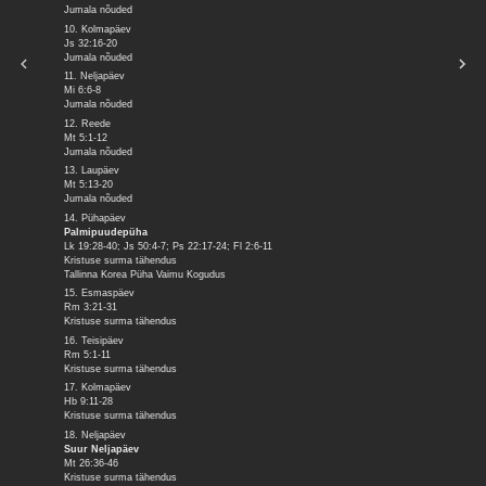
Jumala nõuded
10. Kolmapäev
Js 32:16-20
Jumala nõuded
11. Neljapäev
Mi 6:6-8
Jumala nõuded
12. Reede
Mt 5:1-12
Jumala nõuded
13. Laupäev
Mt 5:13-20
Jumala nõuded
14. Pühapäev
Palmipuudepüha
Lk 19:28-40; Js 50:4-7; Ps 22:17-24; Fl 2:6-11
Kristuse surma tähendus
Tallinna Korea Püha Vaimu Kogudus
15. Esmaspäev
Rm 3:21-31
Kristuse surma tähendus
16. Teisipäev
Rm 5:1-11
Kristuse surma tähendus
17. Kolmapäev
Hb 9:11-28
Kristuse surma tähendus
18. Neljapäev
Suur Neljapäev
Mt 26:36-46
Kristuse surma tähendus