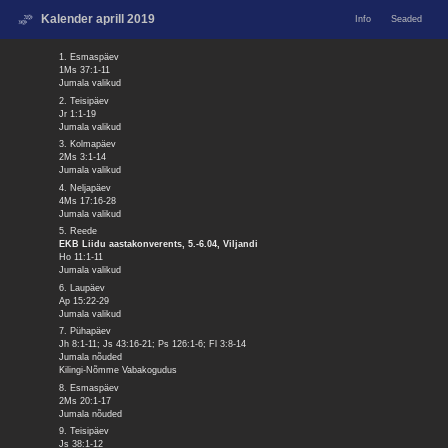
Kalender aprill 2019
Info
Seaded
1. Esmaspäev
1Ms 37:1-11
Jumala valikud
2. Teisipäev
Jr 1:1-19
Jumala valikud
3. Kolmapäev
2Ms 3:1-14
Jumala valikud
4. Neljapäev
4Ms 17:16-28
Jumala valikud
5. Reede
EKB Liidu aastakonverents, 5.-6.04, Viljandi
Ho 11:1-11
Jumala valikud
6. Laupäev
Ap 15:22-29
Jumala valikud
7. Pühapäev
Jh 8:1-11; Js 43:16-21; Ps 126:1-6; Fl 3:8-14
Jumala nõuded
Kilingi-Nõmme Vabakogudus
8. Esmaspäev
2Ms 20:1-17
Jumala nõuded
9. Teisipäev
Js 38:1-12