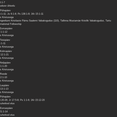
6:1-7
uduse ühiselu
 Pühapäev
5:1-11; Js 6:1-8; Ps 138:1-8; 1Kr 15:1-11
s Kristusega
ngeeliumi Kristlaste Pärnu Saalemi Vabakogudus (110), Tallinna Mustamäe Kristlik Vabakogudus, Tartu
ernational Fellowship
 Esmaspäev
 1:1-12
s Kristusega
 Teisipäev
3:1-11
s Kristusega
 Kolmapäev
12:1-21
s Kristusega
 Neljapäev
1:1-20
s Kristusega
 Reede
 2:1-10
s Kristusega
 Laupäev
 13:1-13
s Kristusega
 Pühapäev
6:20-26; Jr 17:5-8; Ps 1:1-6; 1Kr 15:12-20
ikuhetked elus
 Esmaspäev
21:1-14
ikuhetked elus