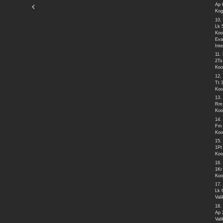
Ap 
Kog
10.
Lk 
Koo
Eva
Int
11.
2Ts
Koo
12.
Tt 
Koo
13.
Rm 
Koo
14.
Fm 
Koo
15.
1Pt
Koo
16.
1Kr
Koo
17.
Lk 
Val
18.
Ap 
Val