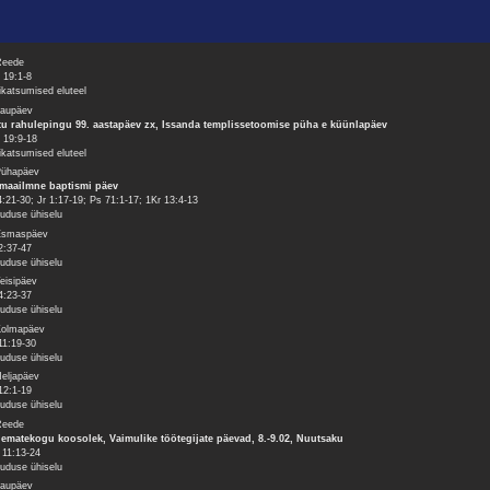
Reede
 19:1-8
ikatsumised eluteel
Laupäev
tu rahulepingu 99. aastapäev zx, Issanda templissetoomise püha e küünlapäev
 19:9-18
ikatsumised eluteel
Pühapäev
maailmne baptismi päev
4:21-30; Jr 1:17-19; Ps 71:1-17; 1Kr 13:4-13
uduse ühiselu
Esmaspäev
2:37-47
uduse ühiselu
Teisipäev
4:23-37
uduse ühiselu
Kolmapäev
11:19-30
uduse ühiselu
Neljapäev
12:1-19
uduse ühiselu
Reede
ematekogu koosolek, Vaimulike töötegijate päevad, 8.-9.02, Nuutsaku
11:13-24
uduse ühiselu
Laupäev