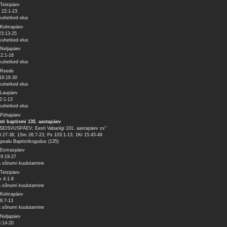
 Teisipäev
 22:1-23
ikuhetked elus
 Kolmapäev
23:13-25
ikuhetked elus
 Neljapäev
 2:1-16
ikuhetked elus
 Reede
19:16-30
ikuhetked elus
 Laupäev
2:1-13
ikuhetked elus
 Pühapäev
sti baptismi 135. aastapäev
SEISVUSPÄEV; Eesti Vabariigi 101. aastapäev zx"
6:27-38, 1Sm 26:7-23, Ps 103:1-13, 1Kr 15:45-49
psalu Baptistikogudus (135)
 Esmaspäev
 9:19-27
 sõnumi kuulutamine
 Teisipäev
 4:1-8
 sõnumi kuulutamine
 Kolmapäev
6:7-13
 sõnumi kuulutamine
 Neljapäev
3:14-20