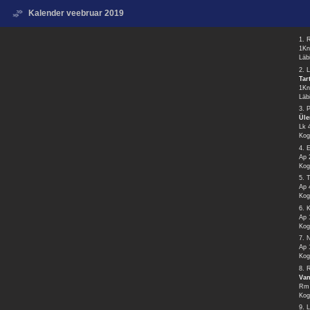
Kalender veebruar 2019
1. 
1Kn
Läb
2. 
Tar
1Kn
Läb
3. 
Üle
Lk 
Kog
4. 
Ap 
Kog
5. 
Ap 
Kog
6. 
Ap 
Kog
7. 
Ap 
Kog
8. 
Van
Rm 
Kog
9. 