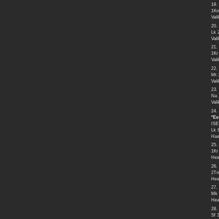
19.
1Kn
Val
20.
Lk 
Val
21.
1Kr
Val
22.
Mt 
Val
23.
Na 
Val
24.
"Ee
ISE
Lk 
Haa
25.
1Kr
Hea
26.
2Tm
Hea
27.
Mk 
Hea
28.
Sf 