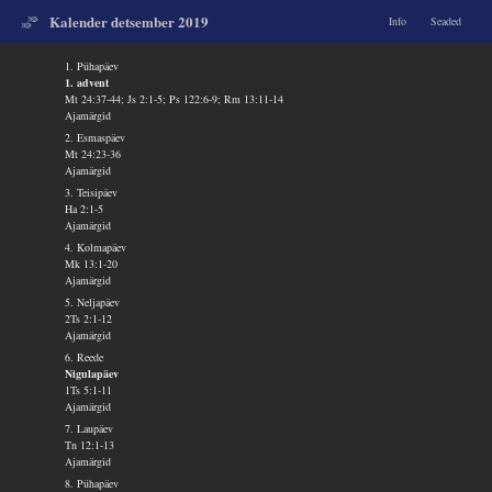
Kalender detsember 2019
Info
Seaded
1. Pühapäev
1. advent
Mt 24:37-44; Js 2:1-5; Ps 122:6-9; Rm 13:11-14
Ajamärgid
2. Esmaspäev
Mt 24:23-36
Ajamärgid
3. Teisipäev
Ha 2:1-5
Ajamärgid
4. Kolmapäev
Mk 13:1-20
Ajamärgid
5. Neljapäev
2Ts 2:1-12
Ajamärgid
6. Reede
Nigulapäev
1Ts 5:1-11
Ajamärgid
7. Laupäev
Tn 12:1-13
Ajamärgid
8. Pühapäev