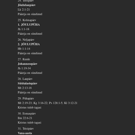
24. Teisipäev
Jõululaupäev
Lk 2:1-21
Päästja on sündinud
25. Kolmapäev
1. JÕULUPÜHA
Jh 1:1-18
Päästja on sündinud
26. Neljapäev
2. JÕULUPÜHA
Hb 1:1-14
Päästja on sündinud
27. Reede
Johannesepäev
Jh 1:19-34
Päästja on sündinud
28. Laupäev
Süütalastepäev
Mt 2:13-18
Päästja on sündinud
29. Pühapäev
Mt 2:19-23; Kg 3:16-22; Ps 128:1-5; Kl 3:12-21
Kristus tuleb tagasi
30. Esmaspäev
Ilm 22:6-21
Kristus tuleb tagasi
31. Teisipäev
Vana-aasta