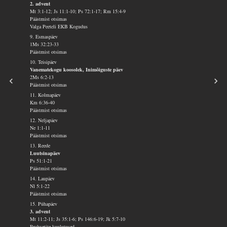
2. advent
Mt 3:1-12; Js 11:1-10; Ps 72:1-17; Rm 15:4-9
Päästmist otsimas
Valga Peeteli EKB Kogudus
9. Esmaspäev
1Ms 32:23-33
Päästmist otsimas
10. Teisipäev
Vanematekogu koosolek, Inimõiguste päev
2Ms 6:2-13
Päästmist otsimas
11. Kolmapäev
Km 6:36-40
Päästmist otsimas
12. Neljapäev
Ne 1:1-11
Päästmist otsimas
13. Reede
Luutsinapäev
Ps 51:1-21
Päästmist otsimas
14. Laupäev
Nl 5:1-22
Päästmist otsimas
15. Pühapäev
3. advent
Mt 11:2-11; Js 35:1-6; Ps 146:6-19; Jk 5:7-10
Prohvetite kuulutused