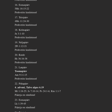
16. Esmaspäev
5Ms 18:15-22
Prohvetite kuulutused
17. Teisipäev
4Ms 11:24-30
Prohvetite kuulutused
18. Kolmapäev
Jn 3:1-10
Prohvetite kuulutused
19. Neljapäev
2Pt 1:12-21
Prohvetite kuulutused
20. Reede
Hs 36:16-38
Prohvetite kuulutused
21. Laupäev
Toomapäev
Am 9:11-15
Prohvetite kuulutused
22. Pühapäev
4. advent, Talve algus 6.19
Mt 1:18-25; Js 7:10-14; Ps 24:1-6; Rm 1:1-7
Päästja on sündinud
23. Esmaspäev
Lk 1:39-45
Päästja on sündinud