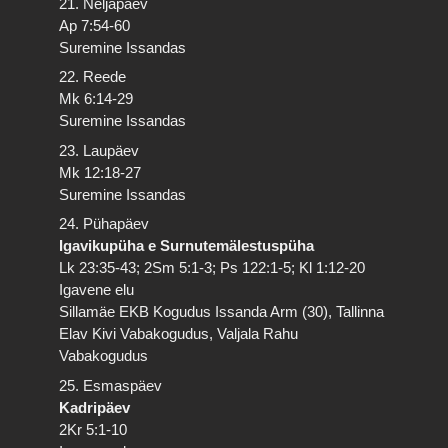
21. Neljapäev
Ap 7:54-60
Suremine Issandas
22. Reede
Mk 6:14-29
Suremine Issandas
23. Laupäev
Mk 12:18-27
Suremine Issandas
24. Pühapäev
Igavikupüha e Surnutemälestuspüha
Lk 23:35-43; 2Sm 5:1-3; Ps 122:1-5; Kl 1:12-20
Igavene elu
Sillamäe EKB Kogudus Issanda Arm (30), Tallinna
Elav Kivi Vabakogudus, Valjala Rahu
Vabakogudus
25. Esmaspäev
Kadripäev
2Kr 5:1-10