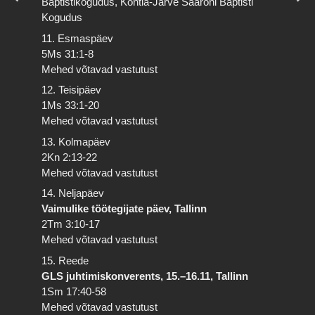
Baptistikogudus, Kohtla-Järve Saaroni Baptisti
Kogudus
11. Esmaspäev
5Ms 31:1-8
Mehed võtavad vastutust
12. Teisipäev
1Ms 33:1-20
Mehed võtavad vastutust
13. Kolmapäev
2Kn 2:13-22
Mehed võtavad vastutust
14. Neljapäev
Vaimulike töötegijate päev, Tallinn
2Tm 3:10-17
Mehed võtavad vastutust
15. Reede
GLS juhtimiskonverents, 15.–16.11, Tallinn
1Sm 17:40-58
Mehed võtavad vastutust