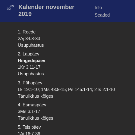
Kalender november
Info
2019
Seaded
1. Reede
2Aj 34:8-33
Usupuhastus
2. Laupäev
Hingedepäev
1Kr 3:11-17
Usupuhastus
3. Pühapäev
Lk 19:1-10; 1Ms 43:8-15; Ps 145:1-14; 2Ts 2:1-10
Tänulikkus kõiges
4. Esmaspäev
3Ms 3:1-17
Tänulikkus kõiges
5. Teisipäev
1Aj 16:7-36