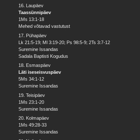
16. Laupäev
Taassünnipäev
1Ms 13:1-18
Mehed võtavad vastutust
17. Pühapäev
Lk 21:5-19; Ml 3:19-20; Ps 98:5-9; 2Ts 3:7-12
Suremine Issandas
Sadala Baptisti Kogudus
18. Esmaspäev
Läti iseseisvuspäev
5Ms 34:1-12
Suremine Issandas
19. Teisipäev
1Ms 23:1-20
Suremine Issandas
20. Kolmapäev
1Ms 49:28-33
Suremine Issandas