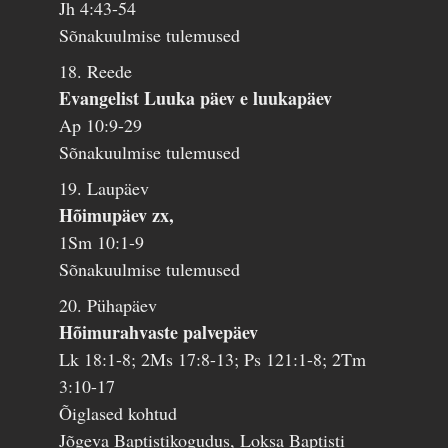
Jh 4:43-54
Sõnakuulmise tulemused
18. Reede
Evangelist Luuka päev e luukapäev
Ap 10:9-29
Sõnakuulmise tulemused
19. Laupäev
Hõimupäev zx,
1Sm 10:1-9
Sõnakuulmise tulemused
20. Pühapäev
Hõimurahvaste palvepäev
Lk 18:1-8; 2Ms 17:8-13; Ps 121:1-8; 2Tm
3:10-17
Õiglased kohtud
Jõgeva Baptistikogudus, Loksa Baptisti