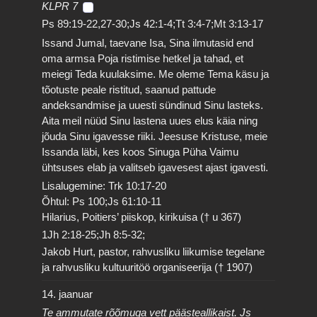
KLPR 7
Ps 89:19-22,27-30;Js 42:1-4;Tt 3:4-7;Mt 3:13-17
Issand Jumal, taevane Isa, Sina ilmutasid end
oma armsa Poja ristimise hetkel ja tahad, et
meiegi Teda kuulaksime. Me oleme Tema käsu ja
tõotuste peale ristitud, saanud pattude
andeksandmise ja uuesti sündinud Sinu lasteks.
Aita meil nüüd Sinu lastena uues elus käia ning
jõuda Sinu igavesse riiki. Jeesuse Kristuse, meie
Issanda läbi, kes koos Sinuga Püha Vaimu
ühtsuses elab ja valitseb igavesest ajast igavesti.
Lisalugemine: Trk 10:17-20
Õhtul: Ps 100;Js 61:10-11
Hilarius, Poitiers’ piiskop, kirikuisa († u 367)
1Jh 2:18-25;Jh 8:5-32;
Jakob Hurt, pastor, rahvusliku liikumise tegelane
ja rahvusliku kultuuritöö organiseerija († 1907)
14. jaanuar
Te ammutate rõõmuga vett päästeallikaist. Js