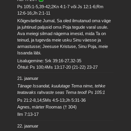
Ps 105:1-5,39-42;2Kn 4:1-7 või Js 12:1-6;Rm
12:6-16;Jh 2:1-11
Kõigeväeline Jumal, Sa oled ilmutanud oma väge
ja juhtinud paljusid oma Poja tegude varal usule.
Ava meiegi silmad nägema imesid, mida Ta on
teinud, ja tugevda meie usku Sinu väesse ja
armastusse; Jeesuse Kristuse, Sinu Poja, meie
Issanda läbi.
Lisalugemine: Srk 39:16-27,32-35
Õhtul: Ps 100;4Ms 13:17-20 (21-22) 23-27
21. jaanuar
Tänage Issandat, kuulutage Tema nime, tehke
teatavaks rahvaste seas Tema teod! Ps 105:1
Ps 21:2-8,14;5Ms 4:5-13;Jh 5:31-36
Agnes, märter Roomas († 304)
Ilm 7:13-17
22. jaanuar