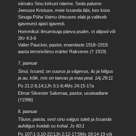
viimaks Sinu kirkust näeme. Seda palume
Jeesuse Kristuse, meie Issanda läbi, kes koos
Sinuga Püha Vaimu ühtsuses elab ja valitseb
igavesest ajast igavesti.
Hommikul: ilmumisaja päeva psalm, vt allpool või
2Kr 4:3-6
Valter Paucker, pastor, enamlaste 1918–1919.
aasta terrorivõimu märter Rakveres († 1919)
7. jaanuar
Sinul, Issand, on suurus ja vägevus, ilu ja hiilgus
ja au, kõik, mis on taevas ja maa peal. 1Aj 29:11
Ps 21:2-8,14;1Jh 3:1-6;4Ms 24:15-17a
Elmar Silvester Salumaa, pastor, usuteadlane
(†1996)
8. jaanuar
Tõuse, paista, sest sinu valgus tuleb ja Issanda
auhiilgus koidab su kohal. Js 60:1
Ps 107:1-3,10-22;1Jh 2:12-17;5Ms 18:14-19 või