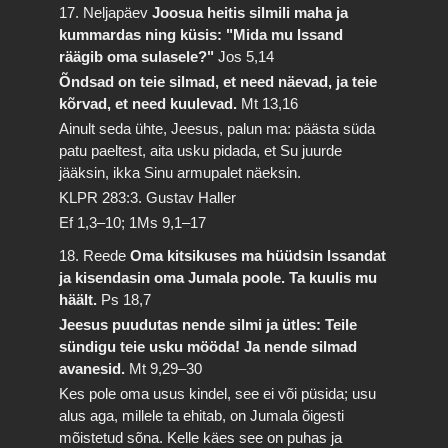
17. Neljapäev
Joosua heitis silmili maha ja
kummardas ning küsis: "Mida mu Issand
räägib oma sulasele?"
Jos 5,14
Õndsad on teie silmad, et need näevad, ja teie
kõrvad, et need kuulevad.
Mt 13,16
Ainult seda ühte, Jeesus, palun ma: päästa süda
patu paeltest, aita usku pidada, et Su juurde
jääksin, ikka Sinu armupalet näeksin.
KLPR 283:3. Gustav Haller
Ef 1,3–10; 1Ms 9,1–17
18. Reede
Oma kitsikuses ma hüüdsin Issandat
ja kisendasin oma Jumala poole. Ta kuulis mu
häält.
Ps 18,7
Jeesus puudutas nende silmi ja ütles: Teile
sündigu teie usku mööda! Ja nende silmad
avanesid.
Mt 9,29–30
Kes pole oma usus kindel, see ei või püsida; usu
alus aga, millele ta ehitab, on Jumala õigesti
mõistetud sõna. Kelle käes see on puhas ja