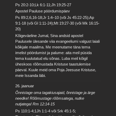
Ps 20:2-10;Lk 6:1-11;Jh 19:25-27
Apostel Pauluse pöördumispäev
Ps 89:2,6,16-18;Jr 1:4–10 (või Js 45:22-25);Ap
9:1-18 (või Gl 1:11-24);Mt 19:27-30 (või Mk 16:15-
20)
Kõigeväeline Jumal, Sina andsid apostel
Paulusele ülesande viia evangeeliumi valgust laiali
kõikjale maailma. Me meenutame täna tema
imelist pöördumist ja palume: aita meil püsida
tema kuulutatud elu sõnas. Luba meil kõigil
üheskoos rõõmustada Kristuse taastulemise
päeval. Kuule meid oma Poja Jeesuse Kristuse,
meie Issanda läbi.
26. jaanuar
Õnnistage oma tagakiusajaid, õnnistage ja ärge
needke! Rõõmustage rõõmsatega, nutke
nutjatega! Rm 12:14-15
Ps 110:1-4;1Jh 1:1-4 või Srk 45:1-5;