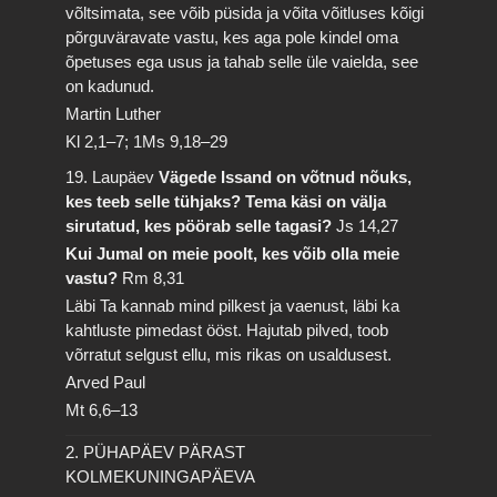
võltsimata, see võib püsida ja võita võitluses kõigi
põrguväravate vastu, kes aga pole kindel oma
õpetuses ega usus ja tahab selle üle vaielda, see
on kadunud.
Martin Luther
Kl 2,1–7; 1Ms 9,18–29
19. Laupäev
Vägede Issand on võtnud nõuks,
kes teeb selle tühjaks? Tema käsi on välja
sirutatud, kes pöörab selle tagasi?
Js 14,27
Kui Jumal on meie poolt, kes võib olla meie
vastu?
Rm 8,31
Läbi Ta kannab mind pilkest ja vaenust, läbi ka
kahtluste pimedast ööst. Hajutab pilved, toob
võrratut selgust ellu, mis rikas on usaldusest.
Arved Paul
Mt 6,6–13
2. PÜHAPÄEV PÄRAST
KOLMEKUNINGAPÄEVA