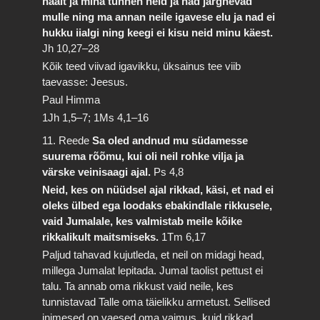
häält ja mina tunnen neid ja nad järgnevad
mulle ning ma annan neile igavese elu ja nad ei
hukku iialgi ning keegi ei kisu neid minu käest.
Jh 10,27–28
Kõik teed viivad igavikku, üksainus tee viib
taevasse: Jeesus.
Paul Himma
1Jh 1,5–7; 1Ms 4,1–16
11. Reede
Sa oled andnud mu südamesse
suurema rõõmu, kui oli neil rohke vilja ja
värske veinisaagi ajal.
Ps 4,8
Neid, kes on nüüdsel ajal rikkad, käsi, et nad ei
oleks ülbed ega loodaks ebakindlale rikkusele,
vaid Jumalale, kes valmistab meile kõike
rikkalikult maitsmiseks.
1Tm 6,17
Paljud tahavad kujutleda, et neil on midagi head,
millega Jumalat lepitada. Jumal taolist pettust ei
talu. Ta annab oma rikkust vaid neile, kes
tunnistavad Talle oma täielikku armetust. Sellised
inimesed on vaesed oma vaimus, kuid rikkad