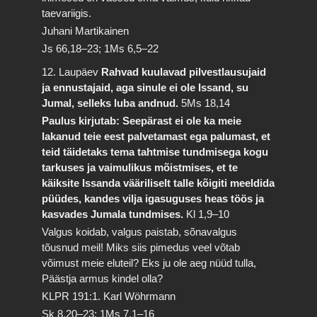
taevariigis.
Juhani Martikainen
Js 66,18–23; 1Ms 6,5–22
12. Laupäev
Rahvad kuulavad pilvestlausujaid
ja ennustajaid, aga sinule ei ole Issand, su
Jumal, selleks luba andnud.
5Ms 18,14
Paulus kirjutab: Seepärast ei ole ka meie
lakanud teie eest palvetamast ega palumast, et
teid täidetaks tema tahtmise tundmisega kogu
tarkuses ja vaimulikus mõistmises, et te
käiksite Issanda vääriliselt talle kõigiti meeldida
püüdes, kandes vilja igasuguses heas töös ja
kasvades Jumala tundmises.
Kl 1,9–10
Valgus koidab, valgus paistab, sõnavalgus
tõusnud meil! Miks siis pimedus veel võtab
võimust meie eluteil? Eks ju ole aeg nüüd tulla,
Päästja armus kindel olla?
KLPR 191:1. Karl Wöhrmann
Sk 8,20–23; 1Ms 7,1–16