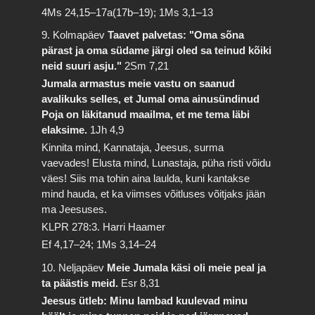
4Ms 24,15–17a(17b–19); 1Ms 3,1–13
9. Kolmapäev
Taavet palvetas: "Oma sõna
pärast ja oma südame järgi oled sa teinud kõiki
neid suuri asju."
2Sm 7,21
Jumala armastus meie vastu on saanud
avalikuks selles, et Jumal oma ainusündinud
Poja on läkitanud maailma, et me tema läbi
elaksime.
1Jh 4,9
Kinnita mind, Kannataja, Jeesus, surma
vaevades! Elusta mind, Lunastaja, püha risti võidu
väes! Siis ma tohin aina laulda, kuni kantakse
mind hauda, et ka viimses võitluses võitjaks jään
ma Jeesuses.
KLPR 278:3. Harri Haamer
Ef 4,17–24; 1Ms 3,14–24
10. Neljapäev
Meie Jumala käsi oli meie peal ja
ta päästis meid.
Esr 8,31
Jeesus ütleb: Minu lambad kuulevad minu