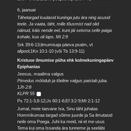
6. jaanuar
Tähetargad kuulasid kuninga jutu ära ning asusid
teele. Ja vaata, täht, mille tõusmist nad olid
näinud, käis nende eel, kuni jäi seisma selle paiga
kohale, kus oli laps. Mt 2:9
Srk 39:6-13;ilmumisaja päeva psalm, vt
allpool;1Kn 10:1-10 (või Tb 13:9-11)
Kristuse ilmumise püha ehk kolmekuningapäev
Epiphanias
Jeesus, maailma valgus
Pimedus möödub ja tõeline valgus paistab juba.
1Jh 2:8
KLPR 55
Ps 72:1-3,8-12;Js 60:1-6;Ef 3:2-9;Mt 2:1-12
Jumal, meie taevane Isa, Sinu täht juhatas
Hommikumaa targad sõime juurde ja Sa ilmutasid
neile oma Poega. Juhi ka meid, nii et me usus
Tema kui oma Issanda ära tunneme ja seeläbi