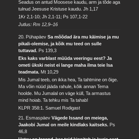
Seadus on antud Moosese kaudu, arm ja tõde aga
tulnud Jeesuse Kristuse kaudu.
Jh 1,17
1Kr 2,1-10; Jh 2,1-11; Ps 107,1-22
Jutlus: Rm 12,9–16
20. Pühapäev
Sa mõõdad ära mu käimise ja mu
pikali-olemise, ja kõik mu teed on sulle
tuttavad.
Ps 139,3
Eks kaks varblast müüda veeringu eest? Ja
ometi ükski neist ei lange maha ilma teie Isa
teadmata.
Mt 10,29
Mis Jumal teeb, on ikka hea, Ta tahtmine on õige.
Ma võin nüüd jääda rahule, kõik annan Tema
hoolde. Mu Jumalal on väge küll, Ta armastus
mind hoiab. Ta tehku mis Ta tahab!
KLPR 358:1. Samuel Rodigast
21. Esmaspäev
Vägede Issand on meiega,
Jaakobi Jumal on meile kindlaks kaitseks.
Ps
46,8