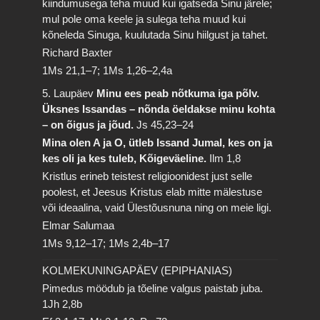
kiindumusega teha muud kui igatseda Sinu järele;
mul pole oma keele ja sulega teha muud kui
kõneleda Sinuga, kuulutada Sinu hiilgust ja tahet.
Richard Baxter
1Ms 21,1–7; 1Ms 1,26–2,4a
5. Laupäev
Minu ees peab nõtkuma iga põlv.
Üksnes Issandas – nõnda öeldakse minu kohta
– on õigus ja jõud.
Js 45,23–24
Mina olen A ja O, ütleb Issand Jumal, kes on ja
kes oli ja kes tuleb, Kõigeväeline.
Ilm 1,8
Kristlus erineb teistest religioonidest just selle
poolest, et Jeesus Kristus elab mitte mälestuse
või ideaalina, vaid Ülestõusnuna ning on meie ligi.
Elmar Salumaa
1Ms 9,12–17; 1Ms 2,4b–17
KOLMEKUNINGAPÄEV (EPIPHANIAS)
Pimedus möödub ja tõeline valgus paistab juba.
1Jh 2,8b