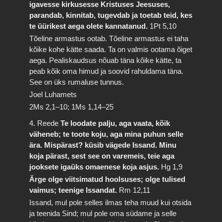
igavesse kirkusesse Kristuses Jeesuses,
parandab, kinnitab, tugevdab ja toetab teid, kes
te üürikest aega olete kannatanud.
1Pt 5,10
Tõeline armastus ootab. Tõeline armastus ei taha
kõike kohe kätte saada. Ta on valmis ootama õiget
aega. Pealiskaudsus nõuab täna kõike kätte, ta
peab kõik oma himud ja soovid rahuldama täna.
See on üks rumaluse tunnus.
Joel Luhamets
2Ms 2,1–10; 1Ms 1,14–25
4. Reede
Te loodate palju, aga vaata, kõik
väheneb; te toote koju, aga mina puhun selle
ära. Mispärast? küsib vägede Issand. Minu
koja pärast, sest see on varemeis, teie aga
jooksete igaüks omaenese koja asjus.
Hg 1,9
Ärge olge viitsimatud hoolsuses; olge tulised
vaimus; teenige Issandat.
Rm 12,11
Issand, mul pole selles ilmas teha muud kui otsida
ja teenida Sind; mul pole oma südame ja selle