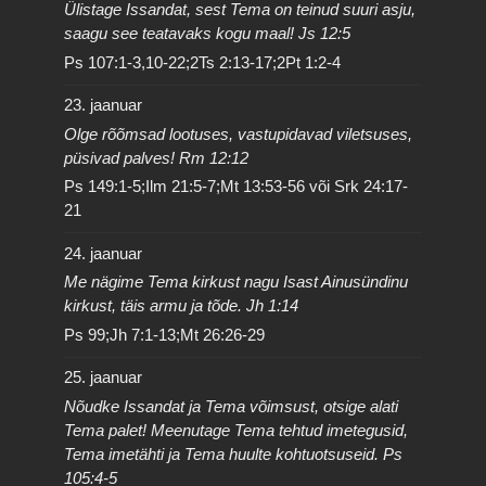
Ülistage Issandat, sest Tema on teinud suuri asju,
saagu see teatavaks kogu maal! Js 12:5
Ps 107:1-3,10-22;2Ts 2:13-17;2Pt 1:2-4
23. jaanuar
Olge rõõmsad lootuses, vastupidavad viletsuses,
püsivad palves! Rm 12:12
Ps 149:1-5;Ilm 21:5-7;Mt 13:53-56 või Srk 24:17-
21
24. jaanuar
Me nägime Tema kirkust nagu Isast Ainusündinu
kirkust, täis armu ja tõde. Jh 1:14
Ps 99;Jh 7:1-13;Mt 26:26-29
25. jaanuar
Nõudke Issandat ja Tema võimsust, otsige alati
Tema palet! Meenutage Tema tehtud imetegusid,
Tema imetähti ja Tema huulte kohtuotsuseid. Ps
105:4-5