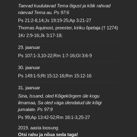
Taevad kuulutavad Tema õigust ja kõik rahvad
näevad Tema au. Ps 97:6
Ps 21:2-8,14;Js 19:19-25;Ap 3:21-27
Thomas Aquinost, preester, kiriku õpetaja († 1274)
1Kr 2:9-16;Jk 3:17-18;
29. jaanuar
Ps 107:1-3,10-22;Rm 1:7-16;Gl 3:6-9
30. jaanuar
Ps 149:1-5;Rt 15:12-16;Rm 15:12-16
31. jaanuar
Sina, Issand, oled Kõigekõrgem üle kogu
ilmamaa, Sa oled väga ülendatud üle kõigi
jumalate. Ps 97:9
Ps 99;Ap 13:42-52;Rm 16:1-3,25-27
2019. aasta loosung
Otsi rahu ja nõua seda taga!