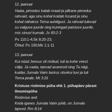
12. jaanuar
Vaata, pimedus katab maad ja pilkane pimedus
rahvaid, aga sinu kohal koidab Issand ja sinu
kohal nähakse Tema auhiilgust. Ja rahvad tulevad
su valguse juurde ning kuningad paistuse juurde,
mis sinust kumab. Js 60:2-3
Ps 110:1-4;Sk 8:20-23;
Õhtul: Ps 100;Mk 1:1-11
13. jaanuar
Kui nüüd Jeesus oli ristitud, tuli ta kohe veest
välja. Ja vaata, taevad avanesid ning Ta nägi,
kuidas Jumala Vaim laskus otsekui tuvi ja tuli
Tema peale. Mt 3:16
Kristuse ristimise püha ehk 1. pühapäev pärast
ilmumispüha
Ristimise and
Keda iganes Jumala Vaim juhib, on Jumala
lapsed. Rm 8:14