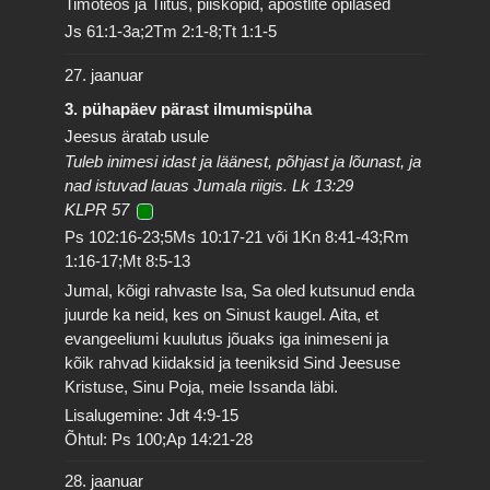
Timoteos ja Tiitus, piiskopid, apostlite õpilased
Js 61:1-3a;2Tm 2:1-8;Tt 1:1-5
27. jaanuar
3. pühapäev pärast ilmumispüha
Jeesus äratab usule
Tuleb inimesi idast ja läänest, põhjast ja lõunast, ja
nad istuvad lauas Jumala riigis. Lk 13:29
KLPR 57
Ps 102:16-23;5Ms 10:17-21 või 1Kn 8:41-43;Rm
1:16-17;Mt 8:5-13
Jumal, kõigi rahvaste Isa, Sa oled kutsunud enda
juurde ka neid, kes on Sinust kaugel. Aita, et
evangeeliumi kuulutus jõuaks iga inimeseni ja
kõik rahvad kiidaksid ja teeniksid Sind Jeesuse
Kristuse, Sinu Poja, meie Issanda läbi.
Lisalugemine: Jdt 4:9-15
Õhtul: Ps 100;Ap 14:21-28
28. jaanuar