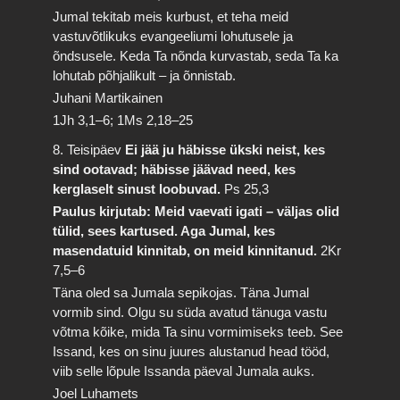
Jumal tekitab meis kurbust, et teha meid
vastuvõtlikuks evangeeliumi lohutusele ja
õndsusele. Keda Ta nõnda kurvastab, seda Ta ka
lohutab põhjalikult – ja õnnistab.
Juhani Martikainen
1Jh 3,1–6; 1Ms 2,18–25
8. Teisipäev
Ei jää ju häbisse ükski neist, kes
sind ootavad; häbisse jäävad need, kes
kerglaselt sinust loobuvad.
Ps 25,3
Paulus kirjutab: Meid vaevati igati – väljas olid
tülid, sees kartused. Aga Jumal, kes
masendatuid kinnitab, on meid kinnitanud.
2Kr
7,5–6
Täna oled sa Jumala sepikojas. Täna Jumal
vormib sind. Olgu su süda avatud tänuga vastu
võtma kõike, mida Ta sinu vormimiseks teeb. See
Issand, kes on sinu juures alustanud head tööd,
viib selle lõpule Issanda päeval Jumala auks.
Joel Luhamets