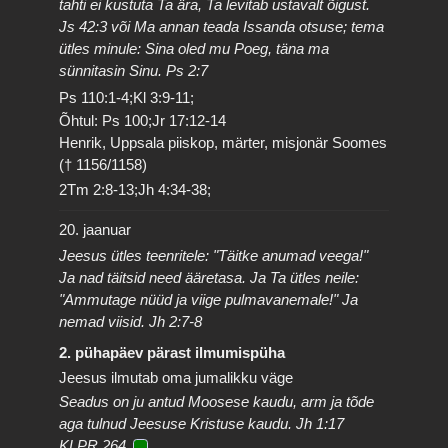
tahti ei kustuta Ta ära, Ta levitab ustavalt õigust.
Js 42:3 või Ma annan teada Issanda otsuse; tema
ütles minule: Sina oled mu Poeg, täna ma
sünnitasin Sinu. Ps 2:7
Ps 110:1-4;Kl 3:9-11;
Õhtul: Ps 100;Jr 17:12-14
Henrik, Uppsala piiskop, märter, misjonär Soomes
(† 1156/1158)
2Tm 2:8-13;Jh 4:34-38;
20. jaanuar
Jeesus ütles teenritele: "Täitke anumad veega!"
Ja nad täitsid need ääretasa. Ja Ta ütles neile:
"Ammutage nüüd ja viige pulmavanemale!" Ja
nemad viisid. Jh 2:7-8
2. pühapäev pärast ilmumispüha
Jeesus ilmutab oma jumalikku väge
Seadus on ju antud Moosese kaudu, arm ja tõde
aga tulnud Jeesuse Kristuse kaudu. Jh 1:17
KLPR 264