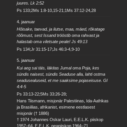
juures. Lk 2:52
Ps 133;2Ms 1:8-10,15-21;1Ms 37:12-24,28
4. jaanuar
Hõisake, taevad, ja ilutse, maa, mäed, rõkatage
rõõmust, sest Issand trööstib oma rahvast ja
halastab oma viletsate peale! Js 49:13
Ps 134;Jr 31:15-17;Js 46:3-4,9-10
5. jaanuar
Kui aeg sai täis, läkitas Jumal oma Poja, kes
sündis naisest, sündis Seaduse alla, lahti ostma
seadusealuseid, et me saaksime pojaseisuse. Gl
4:4-5
Ps 33:13-22;5Ms 33:26-28;
Hans Tiismann, misjonär Palestiinas, Ida-Aafrikas
ja Brasiilias, afrikanist, esimene eestlasest
misjonär († 1886)
† 1974 Johannes Oskar Lauri, E.E.L.K. piiskop
1957–64, E.E.L.K. peapiiskop 1964–71