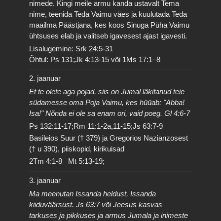
nimede. Kingi meile armu kanda ustavalt Tema
nime, teenida Teda Vaimu väes ja kuulutada Teda
maailma Päästjana, kes koos Sinuga Püha Vaimu
ühtsuses elab ja valitseb igavesest ajast igavesti.
Lisalugemine: Srk 24:5-31
Õhtul: Ps 131;Jk 4:13-15 või 1Ms 17:1–8
2. jaanuar
Et te olete aga pojad, siis on Jumal läkitanud teie
südamesse oma Poja Vaimu, kes hüüab: "Abba!
Isa!" Nõnda ei ole sa enam ori, vaid poeg. Gl 4:6-7
Ps 132:11-17;Rm 11:1-2a,11-15;Js 63:7-9
Basileios Suur († 379) ja Gregorios Nazianzosest
(† u 390), piiskopid, kirikuisad
2Tm 4:1-8 Mt 5:13-19;
3. jaanuar
Ma meenutan Issanda heldust, Issanda
kiiduväärsust. Js 63:7 või Jeesus kasvas
tarkuses ja pikkuses ja armus Jumala ja inimeste