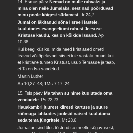
14. Esmaspäev
Nemad on mulle rahvaks ja
mina olen neile Jumalaks, sest nad pöörduvad
minu poole kõigest südamest.
Jr 24,7
Jumal on läkitanud sõna Iisraeli lastele,
kuulutades evangeeliumi rahust Jeesuse
Kristuse kaudu, kes on kõikide Issand.
Ap
10,36
Kui keegi küsiks, mida need kristlased ometi
teavad või õpetavad, siis ei tule vastata muud, kui
et kristlane tunneb Kristust, usub Temasse ja teab,
et Ta on Isa saadetud.
Martin Luther
Ap 10,37–48; 1Ms 7,17–24
15. Teisipäev
Ma tahan su nime kuulutada oma
vendadele.
Ps 22,23
Hauakambri juurest kiiresti kartuse ja suure
rõõmuga lahkudes jooksid naised kuulutama
seda tema jüngritele.
Mt 28,8
Jumal on sind üles tõstnud su meelte sügavusest,