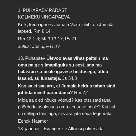
1. PÜHAPÄEV PÄRAST
KOLMEKUNINGAPÄEVA
Kõik, keda iganes Jumala Vaim juhib, on Jumala
lapsed.
Rm 8,14
Rm 12,1-8; Mt 3,13-17; Ps 71
Jutlus: Jos 3,5–11.17
13. Pühapäev
Ülevoolavas vihas peitsin ma
oma palge silmapilguks su eest, aga ma
halastan su peale igavese heldusega, ütleb
Issand, su lunastaja.
Js 54,8
Kas sa ei saa aru, et Jumala heldus tahab sind
juhtida meelt parandama?
Rm 2,4
Mida sa oled nõuks võtnud? Kas otsustad täna
pöörduda usalduses oma Jeesuse poole? Kui sul
on sellega tõsi taga, siis ära jäta seda tegemata.
Eenok Haamer
13. jaanuar - Evangeelse Alliansi palvenädal