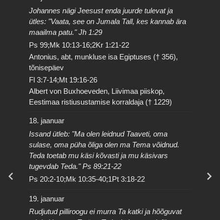
Johannes nägi Jeesust enda juurde tulevat ja
ütles: "Vaata, see on Jumala Tall, kes kannab ära
maailma patu." Jh 1:29
Ps 99;Mk 10:13-16;2Kr 1:21-22
Antonius, abt, munkluse isa Egiptuses († 356),
tõnisepäev
Fl 3:7-14;Mt 19:16-26
Albert von Buxhoeveden, Liivimaa piiskop,
Eestimaa ristiusustamise korraldaja († 1229)
18. jaanuar
Issand ütleb: "Ma olen leidnud Taaveti, oma
sulase, oma püha õliga olen ma Tema võidnud.
Teda toetab mu käsi kõvasti ja mu käsivars
tugevdab Teda." Ps 89:21-22
Ps 20:2-10;Mk 10:35-40;1Pt 3:18-22
19. jaanuar
Rudjutud pilliroogu ei murra Ta katki ja hõõguvat