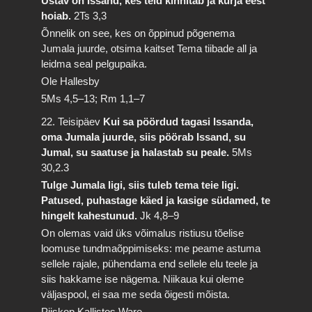
Ustav on Issand, kes teid kinnitab ja kurja eest
hoiab.
2Ts 3,3
Õnnelik on see, kes on õppinud põgenema
Jumala juurde, otsima kaitset Tema tiibade all ja
leidma seal pelgupaika.
Ole Hallesby
5Ms 4,5–13; Rm 1,1–7
22. Teisipäev
Kui sa pöördud tagasi Issanda,
oma Jumala juurde, siis pöörab Issand, su
Jumal, su saatuse ja halastab su peale.
5Ms
30,2.3
Tulge Jumala ligi, siis tuleb tema teie ligi.
Patused, puhastage käed ja kasige südamed, te
hingelt kahestunud.
Jk 4,8–9
On olemas vaid üks võimalus ristiusu tõelise
loomuse tundmaõppimiseks: me peame astuma
sellele rajale, pühendama end sellele elu teele ja
siis hakkame ise nägema. Niikaua kui oleme
väljaspool, ei saa me seda õigesti mõista.
Piiskop Kallistos Ware