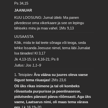
Ps 34,15
JAANUAR
KUU LOOSUNG: Jumal ütleb: Ma panen
pilvedesse oma vikerkaare ja see on lepingu
tähiseks minu ja maa vahel.
1Ms 9,13
UUSAASTA
Kõik, mida te iial teete sõnaga või teoga, seda
tehke Issanda Jeesuse nimel, tema läbi Jumalat
Isa tänades!
Kl 3,17
Jk 4,13-15; Lk 4,16-21; Ps 8
Jutlus: Jos 1,1–9
1. Teisipäev
Ära vääna su juures oleva vaese
õigust tema riiuasjas!
2Ms 23,6
Oli üks rikas inimene ja tal oli kombeks
rõivastuda purpurisse ja peenlinasesse,
pidutsedes päevast päeva rõõmsasti. Aga üks
vaene, Laatsarus nimi, oli maas tema värava
ees.
Lk 16,19–20