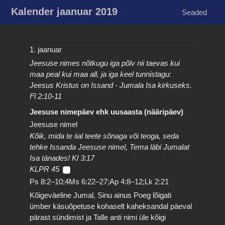
Kalender jaanuar 2019
Seaded
1. jaanuar
Jeesuse nimes nõtkugu iga põlv nii taevas kui
maa peal kui maa all, ja iga keel tunnistagu:
Jeesus Kristus on Issand - Jumala Isa kirkuseks.
Fl 2:10-11
Jeesuse nimepäev ehk uusaasta (nääripäev)
Jeesuse nimel
Kõik, mida te iial teete sõnaga või teoga, seda
tehke Issanda Jeesuse nimel, Tema läbi Jumalat
Isa tänades! Kl 3:17
KLPR 45
Ps 8:2–10;4Ms 6:22–27;Ap 4:8–12;Lk 2:21
Kõigeväeline Jumal, Sinu ainus Poeg lõigati
ümber käsuõpetuse kohaselt kaheksandal päeval
pärast sündimist ja Talle anti nimi üle kõigi