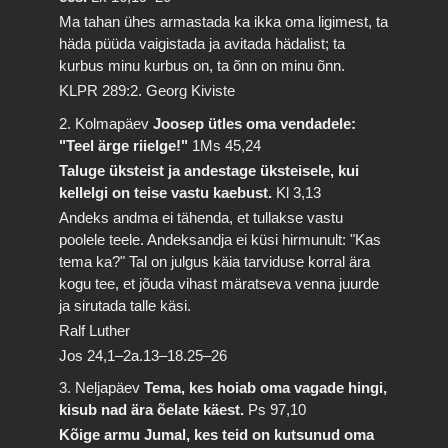
Ma tahan ühes armastada ka ikka oma ligimest, ta
häda püüda vaigistada ja avitada hädalist; ta
kurbus minu kurbus on, ta õnn on minu õnn.
KLPR 289:2. Georg Kiviste
2. Kolmapäev
Joosep ütles oma vendadele:
"Teel ärge riielge!"
1Ms 45,24
Taluge üksteist ja andestage üksteisele, kui
kellelgi on teise vastu kaebust.
Kl 3,13
Andeks andma ei tähenda, et tullakse vastu
poolele teele. Andeksandja ei küsi hirmunult: "Kas
tema ka?" Tal on julgus käia tarviduse korral ära
kogu tee, et jõuda vihast märatseva venna juurde
ja sirutada talle käsi.
Ralf Luther
Jos 24,1–2a.13–18.25–26
3. Neljapäev
Tema, kes hoiab oma vagade hingi,
kisub nad ära õelate käest.
Ps 97,10
Kõige armu Jumal, kes teid on kutsunud oma