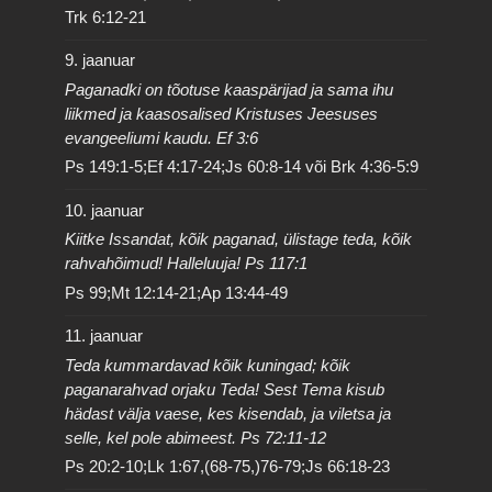
Trk 6:12-21
9. jaanuar
Paganadki on tõotuse kaaspärijad ja sama ihu
liikmed ja kaasosalised Kristuses Jeesuses
evangeeliumi kaudu. Ef 3:6
Ps 149:1-5;Ef 4:17-24;Js 60:8-14 või Brk 4:36-5:9
10. jaanuar
Kiitke Issandat, kõik paganad, ülistage teda, kõik
rahvahõimud! Halleluuja! Ps 117:1
Ps 99;Mt 12:14-21;Ap 13:44-49
11. jaanuar
Teda kummardavad kõik kuningad; kõik
paganarahvad orjaku Teda! Sest Tema kisub
hädast välja vaese, kes kisendab, ja viletsa ja
selle, kel pole abimeest. Ps 72:11-12
Ps 20:2-10;Lk 1:67,(68-75,)76-79;Js 66:18-23