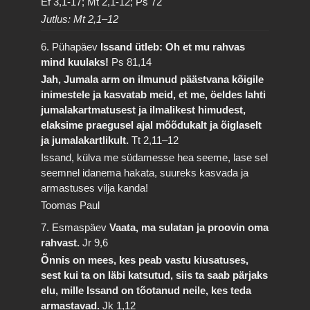
Ef 3,1-17; Mt 2,1-12; Ps 72
Jutlus: Mt 2,1–12
6. Pühapäev
Issand ütleb: Oh et mu rahvas
mind kuulaks!
Ps 81,14
Jah, Jumala arm on ilmunud päästvana kõigile
inimestele ja kasvatab meid, et me, öeldes lahti
jumalakartmatusest ja ilmalikest himudest,
elaksime praegusel ajal mõõdukalt ja õiglaselt
ja jumalakartlikult.
Tt 2,11–12
Issand, külva me südamesse hea seeme, lase sel
seemnel idanema hakata, suureks kasvada ja
armastuses vilja kanda!
Toomas Paul
7. Esmaspäev
Vaata, ma sulatan ja proovin oma
rahvast.
Jr 9,6
Õnnis on mees, kes peab vastu kiusatuses,
sest kui ta on läbi katsutud, siis ta saab pärjaks
elu, mille Issand on tõotanud neile, kes teda
armastavad.
Jk 1,12