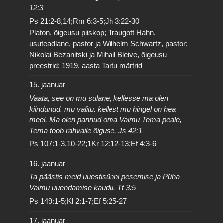
12:3
Ps 21:2-8,14;Rm 6:3-5;Jh 3:22-30
Platon, õigeusu piiskop; Traugott Hahn,
usuteadlane, pastor ja Wilhelm Schwartz, pastor;
Nikolai Bezanitski ja Mihail Bleive, õigeusu
preestrid; 1919. aasta Tartu märtrid
15. jaanuar
Vaata, see on mu sulane, kellesse ma olen
kiindunud, mu valitu, kellest mu hingel on hea
meel. Ma olen pannud oma Vaimu Tema peale,
Tema toob rahvaile õiguse. Js 42:1
Ps 107:1-3,10-22;1Kr 12:12-13;Ef 4:3-6
16. jaanuar
Ta päästis meid uuestisünni pesemise ja Püha
Vaimu uuendamise kaudu. Tt 3:5
Ps 149:1-5;Kl 2:1-7;Ef 5:25-27
17. jaanuar