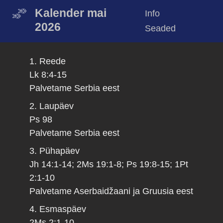
Kalender mai
Info
2026
Seaded
1. Reede
Lk 8:4-15
Palvetame Serbia eest
2. Laupäev
Ps 98
Palvetame Serbia eest
3. Pühapäev
Jh 14:1-14; 2Ms 19:1-8; Ps 19:8-15; 1Pt
2:1-10
Palvetame Aserbaidžaani ja Gruusia eest
4. Esmaspäev
2Ms 2:1-10