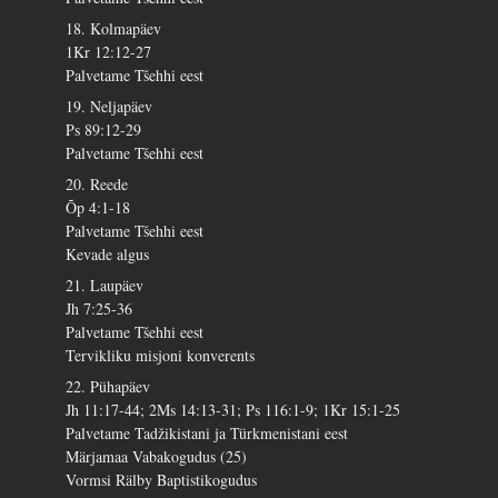
18. Kolmapäev
1Kr 12:12-27
Palvetame Tšehhi eest
19. Neljapäev
Ps 89:12-29
Palvetame Tšehhi eest
20. Reede
Õp 4:1-18
Palvetame Tšehhi eest
Kevade algus
21. Laupäev
Jh 7:25-36
Palvetame Tšehhi eest
Tervikliku misjoni konverents
22. Pühapäev
Jh 11:17-44; 2Ms 14:13-31; Ps 116:1-9; 1Kr 15:1-25
Palvetame Tadžikistani ja Türkmenistani eest
Märjamaa Vabakogudus (25)
Vormsi Rälby Baptistikogudus