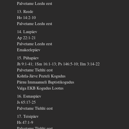
Palvetame Leedu eest
13. Reede
Ho 14:2-10
Palvetame Leedu eest
14. Laupäev
Ap 22:1-21
Palvetame Leedu eest
Emakeelepäev
15. Pühapäev
Jh 9:1-41; 1Sm 16:1-13; Ps 146:5-10; Ilm 3:14-22
Palvetame Tšehhi eest
Kohtla-Järve Peeteli Kogudus
Pärnu Immaanueli Baptistikogudus
Valga EKB Kogudus Lootus
16. Esmaspäev
Js 65:17-25
Palvetame Tšehhi eest
17. Teisipäev
Hs 47:1-9
Palvetame Tšehhi eest